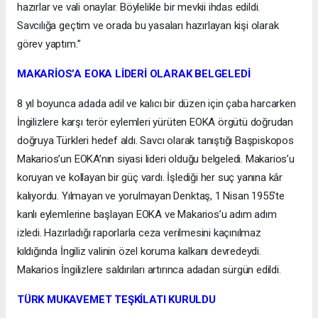
hazırlar ve vali onaylar. Böylelikle bir mevkii ihdas edildi.
Savcılığa geçtim ve orada bu yasaları hazırlayan kişi olarak
görev yaptım.”
MAKARİOS’A EOKA LİDERİ OLARAK BELGELEDİ
8 yıl boyunca adada adil ve kalıcı bir düzen için çaba harcarken
İngilizlere karşı terör eylemleri yürüten EOKA örgütü doğrudan
doğruya Türkleri hedef aldı. Savcı olarak tanıştığı Başpiskopos
Makarios’un EOKA’nın siyasi lideri olduğu belgeledi. Makarios’u
koruyan ve kollayan bir güç vardı. İşlediği her suç yanına kâr
kalıyordu. Yılmayan ve yorulmayan Denktaş, 1 Nisan 1955’te
kanlı eylemlerine başlayan EOKA ve Makarios’u adım adım
izledi. Hazırladığı raporlarla ceza verilmesini kaçınılmaz
kıldığında İngiliz valinin özel koruma kalkanı devredeydi.
Makarios İngilizlere saldırıları artırınca adadan sürgün edildi.
TÜRK MUKAVEMET TEŞKİLATI KURULDU