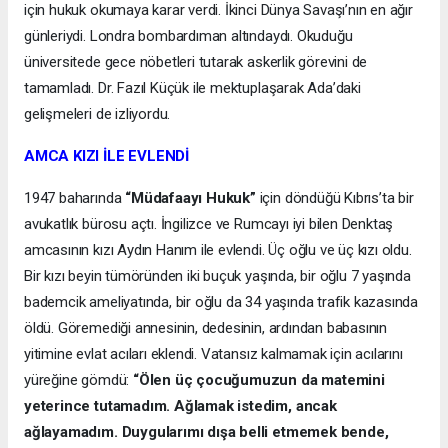
için hukuk okumaya karar verdi. İkinci Dünya Savaşı’nın en ağır
günleriydi. Londra bombardıman altındaydı. Okuduğu
üniversitede gece nöbetleri tutarak askerlik görevini de
tamamladı. Dr. Fazıl Küçük ile mektuplaşarak Ada’daki
gelişmeleri de izliyordu.
AMCA KIZI İLE EVLENDİ
1947 baharında
“Müdafaayı Hukuk”
için döndüğü Kıbrıs’ta bir
avukatlık bürosu açtı. İngilizce ve Rumcayı iyi bilen Denktaş
amcasının kızı Aydın Hanım ile evlendi. Üç oğlu ve üç kızı oldu.
Bir kızı beyin tümöründen iki buçuk yaşında, bir oğlu 7 yaşında
bademcik ameliyatında, bir oğlu da 34 yaşında trafik kazasında
öldü. Göremediği annesinin, dedesinin, ardından babasının
yitimine evlat acıları eklendi. Vatansız kalmamak için acılarını
yüreğine gömdü:
“Ölen üç çocuğumuzun da matemini
yeterince tutamadım. Ağlamak istedim, ancak
ağlayamadım. Duygularımı dışa belli etmemek bende,