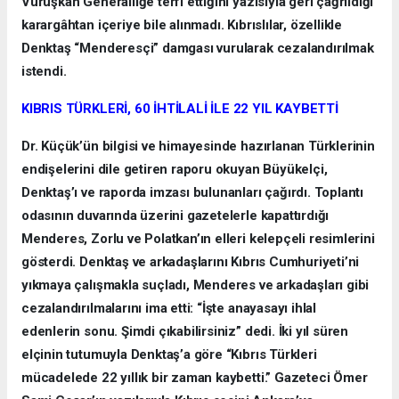
Vuruşkan Generalliğe terfi ettiğini yazısıyla geri çağrıldığı
karargâhtan içeriye bile alınmadı. Kıbrıslılar, özellikle
Denktaş “Menderesçi” damgası vurularak cezalandırılmak
istendi.
KIBRIS TÜRKLERİ, 60 İHTİLALİ İLE 22 YIL KAYBETTİ
Dr. Küçük’ün bilgisi ve himayesinde hazırlanan Türklerinin
endişelerini dile getiren raporu okuyan Büyükelçi,
Denktaş’ı ve raporda imzası bulunanları çağırdı. Toplantı
odasının duvarında üzerini gazetelerle kapattırdığı
Menderes, Zorlu ve Polatkan’ın elleri kelepçeli resimlerini
gösterdi. Denktaş ve arkadaşlarını Kıbrıs Cumhuriyeti’ni
yıkmaya çalışmakla suçladı, Menderes ve arkadaşları gibi
cezalandırılmalarını ima etti: “İşte anayasayı ihlal
edenlerin sonu. Şimdi çıkabilirsiniz” dedi. İki yıl süren
elçinin tutumuyla Denktaş’a göre “Kıbrıs Türkleri
mücadelede 22 yıllık bir zaman kaybetti.” Gazeteci Ömer