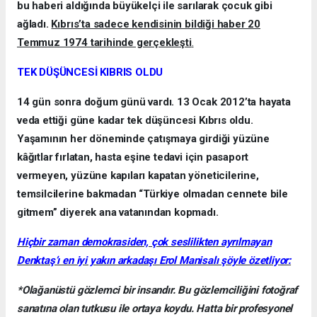
bu haberi aldığında büyükelçi ile sarılarak çocuk gibi
ağladı.
Kıbrıs’ta sadece kendisinin bildiği haber 20
Temmuz 1974 tarihinde gerçekleşti
.
TEK DÜŞÜNCESİ KIBRIS OLDU
14 gün sonra doğum günü vardı. 13 Ocak 2012’ta hayata
veda ettiği güne kadar tek düşüncesi Kıbrıs oldu.
Yaşamının her döneminde çatışmaya girdiği yüzüne
kâğıtlar fırlatan, hasta eşine tedavi için pasaport
vermeyen, yüzüne kapıları kapatan yöneticilerine,
temsilcilerine bakmadan “Türkiye olmadan cennete bile
gitmem” diyerek ana vatanından kopmadı.
Hiçbir zaman demokrasiden, çok seslilikten ayrılmayan
Denktaş’ı en iyi yakın arkadaşı Erol Manisalı şöyle özetliyor:
*Olağanüstü gözlemci bir insandır. Bu gözlemciliğini fotoğraf
sanatına olan tutkusu ile ortaya koydu. Hatta bir profesyonel