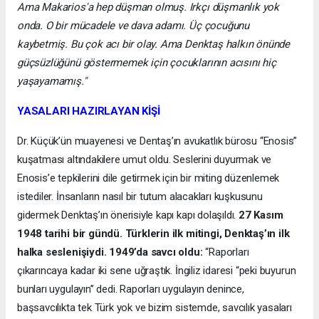
Ama Makarios'a hep düşman olmuş. Irkçı düşmanlık yok
onda. O bir mücadele ve dava adamı. Üç çocuğunu
kaybetmiş. Bu çok acı bir olay. Ama Denktaş halkın önünde
güçsüzlüğünü göstermemek için çocuklarının acısını hiç
yaşayamamış."
YASALARI HAZIRLAYAN KİŞİ
Dr. Küçük’ün muayenesi ve Dentaş’ın avukatlık bürosu “Enosis”
kuşatması altındakilere umut oldu. Seslerini duyurmak ve
Enosis’e tepkilerini dile getirmek için bir miting düzenlemek
istediler. İnsanların nasıl bir tutum alacakları kuşkusunu
gidermek Denktaş’ın önerisiyle kapı kapı dolaşıldı.
27 Kasım
1948 tarihi bir gündü. Türklerin ilk mitingi, Denktaş’ın ilk
halka seslenişiydi. 1949’da savcı oldu:
“Raporları
çıkarıncaya kadar iki sene uğraştık. İngiliz idaresi “peki buyurun
bunları uygulayın” dedi. Raporları uygulayın denince,
başsavcılıkta tek Türk yok ve bizim sistemde, savcılık yasaları