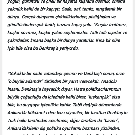
yoğun, gürültülü ve çileli bir hayatta kuşlarla dostluk, onlarla
yakınlık belki de bir kaçıştı. Sade, saf, temiz, rengârenk bir
dünya. Gerçek dünyanın çirkinliklerinden, pisliğinden ve
gürültüsünden çok farklı, huzura kaçış yolu. “Kuşlar incitmez,
kuşlar sövmez, kuşlar yalan söylemezler. Tatlı tatlı uçarlar ve
şakırdarlar. İnsana başka bir dünya yaratırlar. Kısa bir süre
için bile olsa bu Denktaş’a yetiyordu.
*Sokakta bir sade vatandaşı çevirin ve Denktaş’ı sorun, size
“o büyük adamdır” türünden bir yanıt verecektir. Anadolu
insanı, Denktaş’a hayranlık duyar. Hatta politikacılarımızın
büyük çoğunluğu da içlerinde belki biraz “kıskançlık” olsa
bile, bu duyguya içtenlikle katılır. Tabii değişik dönemlerde
Ankara’da hükümet eden bazı siyasiler, bir taraftan Denktaş’ın
Türk halkı tarafından sevilmesi, diğer taraftan da “bazen”,
Ankara’dakilerin dış politika oyunlarını bozması yüzünden,