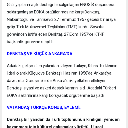
Gizli yapıların açık desteği ile salgınlaşan ENOSİS düşüncesi,
saldırganlaşan EOKA örgütlenmesine karşı Denktaş,
Nalbantoğlu ve Tanrısevdi 27 Temmuz 1957 gecesi bir araya
gelip Türk Mukavemet Teşkilatını (TMT) kurdu. Savcılık
görevinden istifa eden Denktaş 27 Ekim 1957’de KTKF
başkanlık görevine seçildi.
DENKTAŞ VE KÜÇÜK ANKARA’DA
Adadaki gelişmeleri yakından izleyen Türkiye, Kıbrıs Türklerinin
lideri olarak Küçük ve Denktaş’ı Haziran 1958’de Ankara’ya
davet etti. Görüşmelerde Ankara’daki yetkilileri etkileyen
Denktaş, siyasi ve askeri destek kararını aldı. Adadaki Türkleri
EOKA saldırılarına karşı koruyacak örgütlenme başladı.
VATANDAŞ TÜRKÇE KONUŞ, EYLEMİ…
Denktaş bir yandan da Türk toplumunun kimliğini yeniden
kazanması için kültürel çalışmalar yürüttü. Ulusal