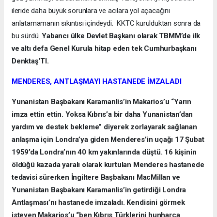
ileride daha büyük sorunlara ve acılara yol açacağını
anlatamamanın sıkıntısı içindeydi. KKTC kurulduktan sonra da
bu sürdü.
Yabancı ülke Devlet Başkanı olarak TBMM’de ilk
ve altı defa Genel Kurula hitap eden tek Cumhurbaşkanı
Denktaş’TI.
MENDERES, ANTLAŞMAYI HASTANEDE İMZALADI
Yunanistan Başbakanı Karamanlis’in Makarios’u “Yarın
imza ettin ettin. Yoksa Kıbrıs’a bir daha Yunanistan’dan
yardım ve destek bekleme” diyerek zorlayarak sağlanan
anlaşma için Londra’ya giden Menderes’in uçağı 17 Şubat
1959’da Londra’nın 40 km yakınlarında düştü. 16 kişinin
öldüğü kazada yaralı olarak kurtulan Menderes hastanede
tedavisi sürerken İngiltere Başbakanı MacMillan ve
Yunanistan Başbakanı Karamanlis’in getirdiği Londra
Antlaşması’nı hastanede imzaladı. Kendisini görmek
isteyen Makarios’u “ben Kıbrıs Türklerini hunharca