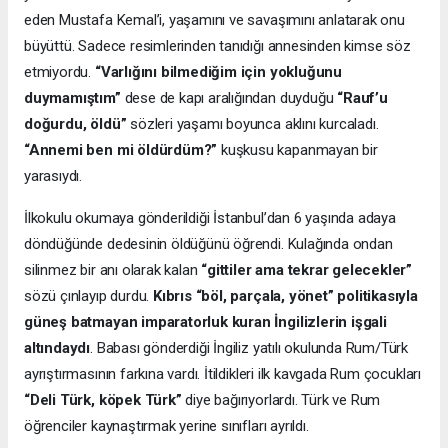
eden Mustafa Kemal’i, yaşamını ve savaşımını anlatarak onu
büyüttü. Sadece resimlerinden tanıdığı annesinden kimse söz
etmiyordu.
“Varlığını bilmediğim için yokluğunu
duymamıştım”
dese de kapı aralığından duyduğu
“Rauf’u
doğurdu, öldü”
sözleri yaşamı boyunca aklını kurcaladı.
“Annemi ben mi öldürdüm?”
kuşkusu kapanmayan bir
yarasıydı.
İlkokulu okumaya gönderildiği İstanbul’dan 6 yaşında adaya
döndüğünde dedesinin öldüğünü öğrendi. Kulağında ondan
silinmez bir anı olarak kalan
“gittiler ama tekrar gelecekler”
sözü çınlayıp durdu.
Kıbrıs “böl, parçala, yönet” politikasıyla
güneş batmayan imparatorluk kuran İngilizlerin işgali
altındaydı
. Babası gönderdiği İngiliz yatılı okulunda Rum/Türk
ayrıştırmasının farkına vardı. İtildikleri ilk kavgada Rum çocukları
“Deli Türk, köpek Türk”
diye bağırıyorlardı. Türk ve Rum
öğrenciler kaynaştırmak yerine sınıfları ayrıldı.