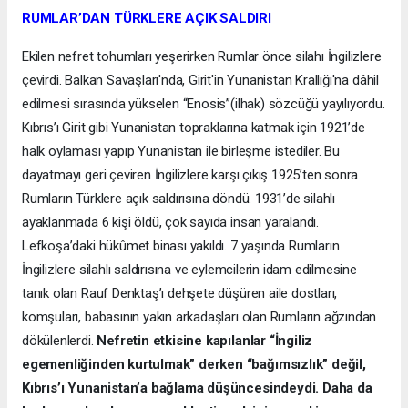
RUMLAR’DAN TÜRKLERE AÇIK SALDIRI
Ekilen nefret tohumları yeşerirken Rumlar önce silahı İngilizlere
çevirdi. Balkan Savaşları'nda, Girit'in Yunanistan Krallığı'na dâhil
edilmesi sırasında yükselen “Enosis”(ilhak) sözcüğü yayılıyordu.
Kıbrıs’ı Girit gibi Yunanistan topraklarına katmak için 1921’de
halk oylaması yapıp Yunanistan ile birleşme istediler. Bu
dayatmayı geri çeviren İngilizlere karşı çıkış 1925’ten sonra
Rumların Türklere açık saldırısına döndü. 1931’de silahlı
ayaklanmada 6 kişi öldü, çok sayıda insan yaralandı.
Lefkoşa’daki hükûmet binası yakıldı. 7 yaşında Rumların
İngilizlere silahlı saldırısına ve eylemcilerin idam edilmesine
tanık olan Rauf Denktaş’ı dehşete düşüren aile dostları,
komşuları, babasının yakın arkadaşları olan Rumların ağzından
dökülenlerdi.
Nefretin etkisine kapılanlar “İngiliz
egemenliğinden kurtulmak” derken “bağımsızlık” değil,
Kıbrıs’ı Yunanistan’a bağlama düşüncesindeydi. Daha da