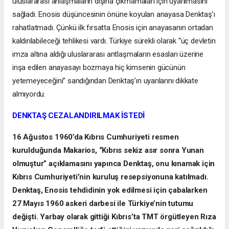
uluslararası anlaşmaların dışına çıkmamaları için uyarılmasını
sağladı. Enosis düşüncesinin önüne koyulan anayasa Denktaş’ı
rahatlatmadı. Çünkü ilk fırsatta Enosis için anayasanın ortadan
kaldırılabileceği tehlikesi vardı. Türkiye sürekli olarak “üç devletin
imza altına aldığı uluslararası antlaşmaların esasları üzerine
inşa edilen anayasayı bozmaya hiç kimsenin gücünün
yetemeyeceğini” sandığından Denktaş’ın uyarılarını dikkate
almıyordu.
DENKTAŞ CEZALANDIRILMAK İSTEDİ
16 Ağustos 1960’da Kıbrıs Cumhuriyeti resmen
kurulduğunda Makarios, “Kıbrıs sekiz asır sonra Yunan
olmuştur” açıklamasını yapınca Denktaş, onu kınamak için
Kıbrıs Cumhuriyeti’nin kuruluş resepsiyonuna katılmadı.
Denktaş, Enosis tehdidinin yok edilmesi için çabalarken
27 Mayıs 1960 askeri darbesi ile Türkiye’nin tutumu
değişti. Yarbay olarak gittiği Kıbrıs’ta TMT örgütleyen Rıza