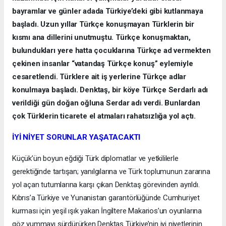
bayramlar ve günler adada Türkiye’deki gibi kutlanmaya
başladı. Uzun yıllar Türkçe konuşmayan Türklerin bir
kısmı ana dillerini unutmuştu. Türkçe konuşmaktan,
bulundukları yere hatta çocuklarına Türkçe ad vermekten
çekinen insanlar “vatandaş Türkçe konuş” eylemiyle
cesaretlendi. Türklere ait iş yerlerine Türkçe adlar
konulmaya başladı. Denktaş, bir köye Türkçe Serdarlı adı
verildiği gün doğan oğluna Serdar adı verdi. Bunlardan
çok Türklerin ticarete el atmaları rahatsızlığa yol açtı.
İYİ NİYET SORUNLAR YAŞATACAKTI
Küçük’ün boyun eğdiği Türk diplomatlar ve yetkililerle
gerektiğinde tartışan; yanılgılarına ve Türk toplumunun zararına
yol açan tutumlarına karşı çıkan Denktaş görevinden ayrıldı.
Kıbrıs’a Türkiye ve Yunanistan garantörlüğünde Cumhuriyet
kurması için yeşil ışık yakan İngiltere Makarios’un oyunlarına
göz yummayı sürdürürken Denktaş Türkiye’nin iyi niyetlerinin