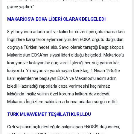
görev yaptım.”
MAKARİOS’A EOKA LİDERİ OLARAK BELGELEDİ
8 yıl boyunca adada adil ve kalıcı bir düzen için çaba harcarken
İngilizlere karşı terör eylemleri yürüten EOKA örgütü doğrudan
doğruya Türkleri hedef aldı. Savcı olarak tanıştığı Başpiskopos
Makarios’un EOKA’nın siyasi lideri olduğu belgeledi. Makarios’u
koruyan ve kollayan bir güç vardı. İşlediği her suç yanına kâr
kalıyordu. Yılmayan ve yorulmayan Denktaş, 1 Nisan 1955’te
kanlı eylemlerine başlayan EOKA ve Makarios’u adım adım
izledi. Hazırladığı raporlarla ceza verilmesini kaçınılmaz
kıldığında İngiliz valinin özel koruma kalkanı devredeydi.
Makarios İngilizlere saldırıları artırınca adadan sürgün edildi.
TÜRK MUKAVEMET TEŞKİLATI KURULDU
Gizli yapıların açık desteği ile salgınlaşan ENOSİS düşüncesi,