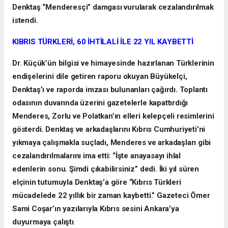
Denktaş “Menderesçi” damgası vurularak cezalandırılmak
istendi.
KIBRIS TÜRKLERİ, 60 İHTİLALİ İLE 22 YIL KAYBETTİ
Dr. Küçük’ün bilgisi ve himayesinde hazırlanan Türklerinin
endişelerini dile getiren raporu okuyan Büyükelçi,
Denktaş’ı ve raporda imzası bulunanları çağırdı. Toplantı
odasının duvarında üzerini gazetelerle kapattırdığı
Menderes, Zorlu ve Polatkan’ın elleri kelepçeli resimlerini
gösterdi. Denktaş ve arkadaşlarını Kıbrıs Cumhuriyeti’ni
yıkmaya çalışmakla suçladı, Menderes ve arkadaşları gibi
cezalandırılmalarını ima etti: “İşte anayasayı ihlal
edenlerin sonu. Şimdi çıkabilirsiniz” dedi. İki yıl süren
elçinin tutumuyla Denktaş’a göre “Kıbrıs Türkleri
mücadelede 22 yıllık bir zaman kaybetti.” Gazeteci Ömer
Sami Coşar’ın yazılarıyla Kıbrıs sesini Ankara’ya
duyurmaya çalıştı
.