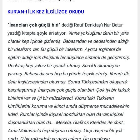
KUR’AN-I İLK KEZ İLGİLİZCE OKUDU
“İnançları çok güçlü biri”
dediği Rauf Denktaş’ı Nur Batur
yazdığı kitapta şöyle anlatıyor:
“Anne yokluğunu derin bir yara
olarak hep içinde gizlemiş. Babasından ve dedesinden aldığı
bir idealizm var. Bu güçlü bir idealizm. Ayrıca İngiltere'de
eğitim aldığı için disiplinli bir düşünce sistemi de geliştirmiş.
Denktaş hep yalnız bir çocuk olmuş. Sürekli okumuş ve
yazmış. Babası da onu hep bu yönde teşvik etmiş. Kuran'ı ilk
defa İngilizcesinden okumuş. Sonra Türkçesinden okuyarak
karşılaştırmış. İnançları çok güçlü olan biri. Çok iyi bir hukuk
birikimi var ve iyi bir müzakereci. Kıbrıs'taki Türklerin
kimliklerini koruma ve ikinci sınıfa düşmeme mücadelesinin
lideri. Rumlar içinde kişisel dostlukları olan da var, kişisel
düşmanlıkları olan da... Mesela, Glafkos Klerides ile dost.
Ama Makarios'a hep düşman olmuş. Irkçı düşmanlık yok
onda. O bir mücadele ve dava adamı. Üç çocuğunu