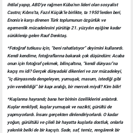
ihtilal yapıp, ABD’ye rağmen Küba’nın lideri olan sosyalist
Castro; Kıbrıs’ta, Fazıl Küçük’le birlikte, ta 1950’lerden beri,
Enonis’e karşı direnen Türk toplumunun özgürlük ve
egemenlik mücadelesini yürütüp 21. yüzyılın eşiğine kadar
sürüklenip gelen Rauf Denktaş.
*Fotoğraf tutkusu için, “beni rahatlatıyor” deyimini kullanırdı.
Kendi kendime, fotoğraflarına bakarak çok düşündüm: Acaba
onun için fotoğraf çekmek, bilinçaltına, “kendi dünyası”na
kaçış mı idi? Gerçek dünyadaki dikenleri ve zor mücadeleyi,
“iç dünyasında dengeleyen, yumuşak, masum, istediği gibi
yön verebildiği” bir kapı aralığı, bir mercek miydi? Kim bilir!
*Kuşlarına hayrandı; bana her birinin özelliklerini anlatırdı.
Kuşlar renkliydi, kuşlar yumuşak ve nazikti, gürültü de
yapmıyorlardı. İnsanı gerçekten dinlendiriyorlardı. O kadar
yoğun, gürültülü ve çileli bir hayatta kuşlarla dostluk, onlarla
yakınlık belki de bir kaçıştı. Sade, saf, temiz, rengârenk bir