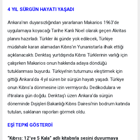
4 YIL SÜRGÜN HAYATI YAŞADI
Ankara’nın duyarsızlığından yararlanan Makarios 1963’de
uygulamaya koyacağı Tarihe Kanlı Noel olarak geçen Akritas
planını hazırladı. Türkler iki günde yok edilecek, Türkiye
müdahale kararı alamadan Kıbrıs’ın Yunanistan’a ilhak ettiği
açıklanacaktı. Denktaş yurtdışında Kıbrıs Türklerinin varlığı için
çalışırken Makarios onun hakkında adaya döndüğü
tutuklanması buyurdu. Türkiye’nin tutumunu eleştirmek için
gittiği Ankara’da 4 yıl süren bir sürgün hayatı yaşadı. Türkiye
onun Kıbrıs’a dönmesine izin vermiyordu. Dedikodulara ve
iftiralara gün doğdu. Denktaş’ı üzen Ankara’da sürgün
döneminde Dışişleri Bakanlığı Kıbrıs Dairesi’nin bodrum katında
tutulan, saklanan raporları görmek oldu.
EŞİ TEPKİ GÖSTERDİ
“Kıbrıs: 12’ye 5 Kala” adlı kitabıyla sesini duyurmaya