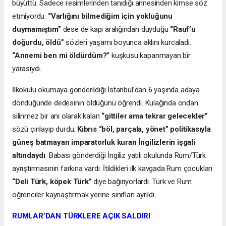
büyüttü. Sadece resimlerinden tanıdığı annesinden kimse söz
etmiyordu.
“Varlığını bilmediğim için yokluğunu
duymamıştım”
dese de kapı aralığından duyduğu
“Rauf’u
doğurdu, öldü”
sözleri yaşamı boyunca aklını kurcaladı.
“Annemi ben mi öldürdüm?”
kuşkusu kapanmayan bir
yarasıydı.
İlkokulu okumaya gönderildiği İstanbul’dan 6 yaşında adaya
döndüğünde dedesinin öldüğünü öğrendi. Kulağında ondan
silinmez bir anı olarak kalan
“gittiler ama tekrar gelecekler”
sözü çınlayıp durdu.
Kıbrıs “böl, parçala, yönet” politikasıyla
güneş batmayan imparatorluk kuran İngilizlerin işgali
altındaydı
. Babası gönderdiği İngiliz yatılı okulunda Rum/Türk
ayrıştırmasının farkına vardı. İtildikleri ilk kavgada Rum çocukları
“Deli Türk, köpek Türk”
diye bağırıyorlardı. Türk ve Rum
öğrenciler kaynaştırmak yerine sınıfları ayrıldı.
RUMLAR’DAN TÜRKLERE AÇIK SALDIRI