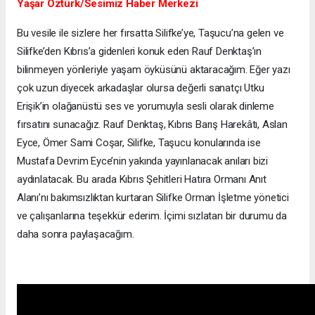
Yaşar Öztürk/Sesimiz Haber Merkezi
Bu vesile ile sizlere her fırsatta Silifke’ye, Taşucu’na gelen ve
Silifke’den Kıbrıs’a gidenleri konuk eden Rauf Denktaş’ın
bilinmeyen yönleriyle yaşam öyküsünü aktaracağım. Eğer yazı
çok uzun diyecek arkadaşlar olursa değerli sanatçı Utku
Erişik’in olağanüstü ses ve yorumuyla sesli olarak dinleme
fırsatını sunacağız. Rauf Denktaş, Kıbrıs Barış Harekâtı, Aslan
Eyce, Ömer Sami Coşar, Silifke, Taşucu konularında ise
Mustafa Devrim Eyce’nin yakında yayınlanacak anıları bizi
aydınlatacak. Bu arada Kıbrıs Şehitleri Hatıra Ormanı Anıt
Alanı’nı bakımsızlıktan kurtaran Silifke Orman İşletme yönetici
ve çalışanlarına teşekkür ederim. İçimi sızlatan bir durumu da
daha sonra paylaşacağım.