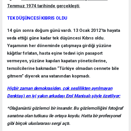
Temmuz 1974 tarihinde gerçekleşti
.
TEK DÜŞÜNCESİ KIBRIS OLDU
14 gün sonra doğum günü vardı. 13 Ocak 2012’ta hayata
veda ettiği güne kadar tek düşüncesi Kıbrıs oldu.
Yaşamının her döneminde çatışmaya girdiği yüzüne
kâğıtlar fırlatan, hasta eşine tedavi için pasaport
vermeyen, yüzüne kapıları kapatan yöneticilerine,
temsilcilerine bakmadan “Türkiye olmadan cennete bile
gitmem” diyerek ana vatanından kopmadı.
Hiçbir zaman demokrasiden, çok seslilikten ayrılmayan
Denktaş’ı en iyi yakın arkadaşı Erol Manisalı şöyle özetliyor:
*Olağanüstü gözlemci bir insandır. Bu gözlemciliğini fotoğraf
sanatına olan tutkusu ile ortaya koydu. Hatta bir profesyonel
gibi birçok uluslararası sergi açtı.