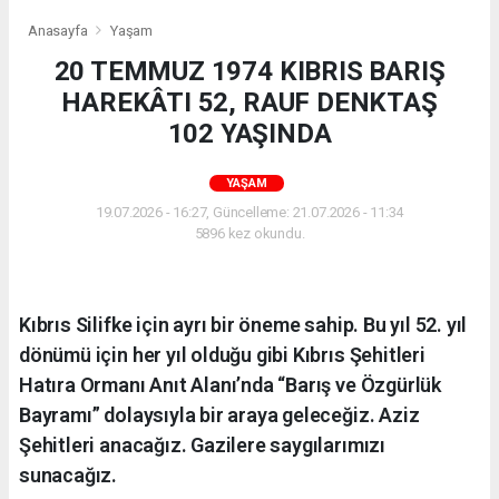
Anasayfa
Yaşam
20 TEMMUZ 1974 KIBRIS BARIŞ
HAREKÂTI 52, RAUF DENKTAŞ
102 YAŞINDA
YAŞAM
19.07.2026 - 16:27, Güncelleme: 21.07.2026 - 11:34
5896 kez okundu.
Kıbrıs Silifke için ayrı bir öneme sahip. Bu yıl 52. yıl
dönümü için her yıl olduğu gibi Kıbrıs Şehitleri
Hatıra Ormanı Anıt Alanı’nda “Barış ve Özgürlük
Bayramı” dolaysıyla bir araya geleceğiz. Aziz
Şehitleri anacağız. Gazilere saygılarımızı
sunacağız.