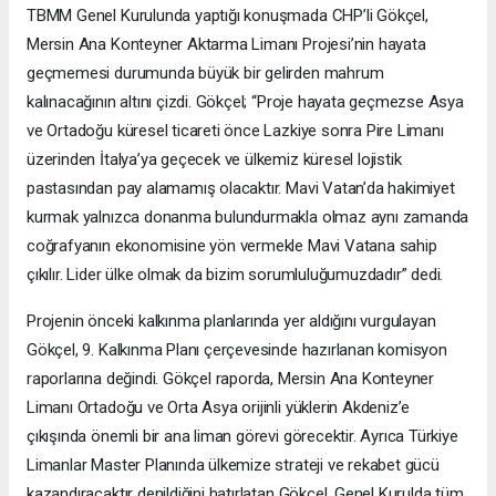
TBMM Genel Kurulunda yaptığı konuşmada CHP’li Gökçel,
Mersin Ana Konteyner Aktarma Limanı Projesi’nin hayata
geçmemesi durumunda büyük bir gelirden mahrum
kalınacağının altını çizdi. Gökçel; “Proje hayata geçmezse Asya
ve Ortadoğu küresel ticareti önce Lazkiye sonra Pire Limanı
üzerinden İtalya’ya geçecek ve ülkemiz küresel lojistik
pastasından pay alamamış olacaktır. Mavi Vatan’da hakimiyet
kurmak yalnızca donanma bulundurmakla olmaz aynı zamanda
coğrafyanın ekonomisine yön vermekle Mavi Vatana sahip
çıkılır. Lider ülke olmak da bizim sorumluluğumuzdadır” dedi.
Projenin önceki kalkınma planlarında yer aldığını vurgulayan
Gökçel, 9. Kalkınma Planı çerçevesinde hazırlanan komisyon
raporlarına değindi. Gökçel raporda, Mersin Ana Konteyner
Limanı Ortadoğu ve Orta Asya orijinli yüklerin Akdeniz’e
çıkışında önemli bir ana liman görevi görecektir. Ayrıca Türkiye
Limanlar Master Planında ülkemize strateji ve rekabet gücü
kazandıracaktır denildiğini hatırlatan Gökçel, Genel Kurulda tüm