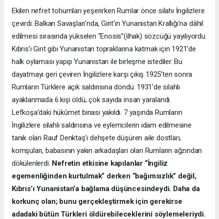
Ekilen nefret tohumları yeşerirken Rumlar önce silahı İngilizlere
çevirdi. Balkan Savaşları'nda, Girit'in Yunanistan Krallığı'na dâhil
edilmesi sırasında yükselen “Enosis”(ilhak) sözcüğü yayılıyordu.
Kıbrıs’ı Girit gibi Yunanistan topraklarına katmak için 1921’de
halk oylaması yapıp Yunanistan ile birleşme istediler. Bu
dayatmayı geri çeviren İngilizlere karşı çıkış 1925’ten sonra
Rumların Türklere açık saldırısına döndü. 1931’de silahlı
ayaklanmada 6 kişi öldü, çok sayıda insan yaralandı.
Lefkoşa’daki hükûmet binası yakıldı. 7 yaşında Rumların
İngilizlere silahlı saldırısına ve eylemcilerin idam edilmesine
tanık olan Rauf Denktaş’ı dehşete düşüren aile dostları,
komşuları, babasının yakın arkadaşları olan Rumların ağzından
dökülenlerdi.
Nefretin etkisine kapılanlar “İngiliz
egemenliğinden kurtulmak” derken “bağımsızlık” değil,
Kıbrıs’ı Yunanistan’a bağlama düşüncesindeydi. Daha da
korkunç olan; bunu gerçekleştirmek için gerekirse
adadaki bütün Türkleri öldürebileceklerini söylemeleriydi.