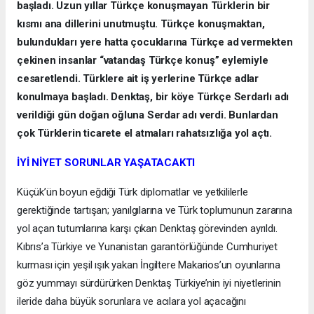
başladı. Uzun yıllar Türkçe konuşmayan Türklerin bir
kısmı ana dillerini unutmuştu. Türkçe konuşmaktan,
bulundukları yere hatta çocuklarına Türkçe ad vermekten
çekinen insanlar “vatandaş Türkçe konuş” eylemiyle
cesaretlendi. Türklere ait iş yerlerine Türkçe adlar
konulmaya başladı. Denktaş, bir köye Türkçe Serdarlı adı
verildiği gün doğan oğluna Serdar adı verdi. Bunlardan
çok Türklerin ticarete el atmaları rahatsızlığa yol açtı.
İYİ NİYET SORUNLAR YAŞATACAKTI
Küçük’ün boyun eğdiği Türk diplomatlar ve yetkililerle
gerektiğinde tartışan; yanılgılarına ve Türk toplumunun zararına
yol açan tutumlarına karşı çıkan Denktaş görevinden ayrıldı.
Kıbrıs’a Türkiye ve Yunanistan garantörlüğünde Cumhuriyet
kurması için yeşil ışık yakan İngiltere Makarios’un oyunlarına
göz yummayı sürdürürken Denktaş Türkiye’nin iyi niyetlerinin
ileride daha büyük sorunlara ve acılara yol açacağını