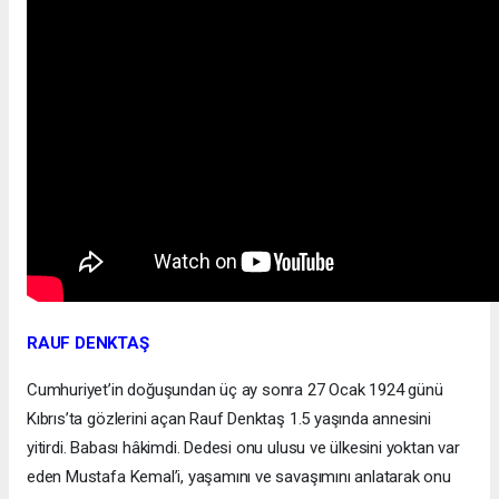
RAUF DENKTAŞ
Cumhuriyet’in doğuşundan üç ay sonra 27 Ocak 1924 günü
Kıbrıs’ta gözlerini açan Rauf Denktaş 1.5 yaşında annesini
yitirdi. Babası hâkimdi. Dedesi onu ulusu ve ülkesini yoktan var
eden Mustafa Kemal’i, yaşamını ve savaşımını anlatarak onu