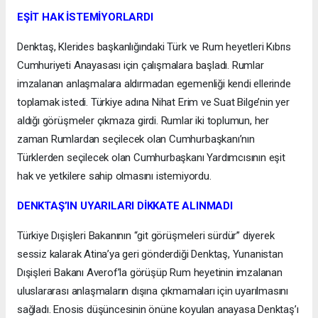
EŞİT HAK İSTEMİYORLARDI
Denktaş, Klerides başkanlığındaki Türk ve Rum heyetleri Kıbrıs
Cumhuriyeti Anayasası için çalışmalara başladı. Rumlar
imzalanan anlaşmalara aldırmadan egemenliği kendi ellerinde
toplamak istedi. Türkiye adına Nihat Erim ve Suat Bilge’nin yer
aldığı görüşmeler çıkmaza girdi. Rumlar iki toplumun, her
zaman Rumlardan seçilecek olan Cumhurbaşkanı’nın
Türklerden seçilecek olan Cumhurbaşkanı Yardımcısının eşit
hak ve yetkilere sahip olmasını istemiyordu.
DENKTAŞ’IN UYARILARI DİKKATE ALINMADI
Türkiye Dışişleri Bakanının “git görüşmeleri sürdür” diyerek
sessiz kalarak Atina’ya geri gönderdiği Denktaş, Yunanistan
Dışişleri Bakanı Averof’la görüşüp Rum heyetinin imzalanan
uluslararası anlaşmaların dışına çıkmamaları için uyarılmasını
sağladı. Enosis düşüncesinin önüne koyulan anayasa Denktaş’ı