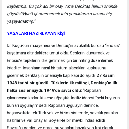
kaybetmiş. Bu çok acı bir olay. Ama Denktaş halkın önünde
güçsüzlüğünü göstermemek için çocuklarının acısını hiç
yaşayamamış."
YASALARI HAZIRLAYAN KİŞİ
Dr. Küçük’ün muayenesi ve Dentaş’ın avukatlık bürosu “Enosis”
kuşatması altındakilere umut oldu. Seslerini duyurmak ve
Enosis’e tepkilerini dile getirmek için bir miting düzenlemek
istediler. İnsanların nasıl bir tutum alacakları kuşkusunu
gidermek Denktaş’ın önerisiyle kapı kapı dolaşıldı.
27 Kasım
1948 tarihi bir gündü. Türklerin ilk mitingi, Denktaş’ın ilk
halka seslenişiydi. 1949’da savcı oldu:
“Raporları
çıkarıncaya kadar iki sene uğraştık. İngiliz idaresi “peki buyurun
bunları uygulayın” dedi. Raporları uygulayın denince,
başsavcılıkta tek Türk yok ve bizim sistemde, savcılık yasaları
hazırlar ve vali onaylar. Böylelikle bir mevkii ihdas edildi.
Savcılığa geçtim ve orada bu yasaları hazırlayan kişi olarak