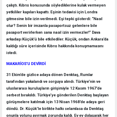
çalıştı. Kıbrıs konusunda söylediklerine kulak vermeyen
yetkililer kapıları kapattı. Eşinin tedavisi için Londra
gitmesine bile izin verilmedi. Eşi tepki gösterdi: “Nasıl
olur? Senin bir imzanla pasaportsuz gelenlere bile
pasaport verirlerken sana nasıl izin vermezler!” Dava
arkadaşı Küçük’ü bile etkilediler. Küçük, ondan Ankara’da
kaldığı süre içerisinde Kıbrıs hakkında konuşmamasını
istedi.
MAKARİOS’U DEVİRDİ
31 Ekim’de gizlice adaya dönen Denktaş, Rumlar
tarafından yakalandı ve sorguya alındı. Türkiye’nin ve
uluslararası kuruluşların girişimiyle 12 Kasım 1967’de
serbest bırakıldı. Türkiye’ye gönderilen Denktaş başlayan
görüşmelere katılmak için 13 Nisan 1968’de adaya geri
döndü. Dr. Küçük’le birlikte halkı selamlasa da Denktaş
onunla yolunu ayırmak zorunda kaldı. Ev ev dolaşarak her