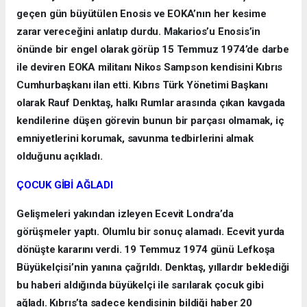
geçen gün büyütülen Enosis ve EOKA’nın her kesime
zarar vereceğini anlatıp durdu. Makarios’u Enosis’in
önünde bir engel olarak görüp 15 Temmuz 1974’de darbe
ile deviren EOKA militanı Nikos Sampson kendisini Kıbrıs
Cumhurbaşkanı ilan etti. Kıbrıs Türk Yönetimi Başkanı
olarak Rauf Denktaş, halkı Rumlar arasında çıkan kavgada
kendilerine düşen görevin bunun bir parçası olmamak, iç
emniyetlerini korumak, savunma tedbirlerini almak
olduğunu açıkladı.
ÇOCUK GİBİ AĞLADI
Gelişmeleri yakından izleyen Ecevit Londra’da
görüşmeler yaptı. Olumlu bir sonuç alamadı. Ecevit yurda
dönüşte kararını verdi. 19 Temmuz 1974 günü Lefkoşa
Büyükelçisi’nin yanına çağrıldı. Denktaş, yıllardır beklediği
bu haberi aldığında büyükelçi ile sarılarak çocuk gibi
ağladı.
Kıbrıs’ta sadece kendisinin bildiği haber 20