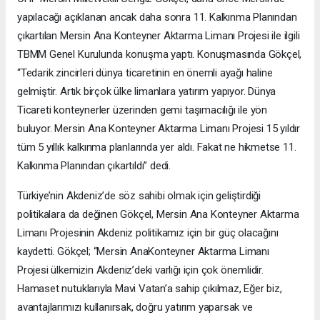
yapılacağı açıklanan ancak daha sonra 11. Kalkınma Planından
çıkartılan Mersin Ana Konteyner Aktarma Limanı Projesi ile ilgili
TBMM Genel Kurulunda konuşma yaptı. Konuşmasında Gökçel,
“Tedarik zincirleri dünya ticaretinin en önemli ayağı haline
gelmiştir. Artık birçok ülke limanlara yatırım yapıyor. Dünya
Ticareti konteynerler üzerinden gemi taşımacılığı ile yön
buluyor. Mersin Ana Konteyner Aktarma Limanı Projesi 15 yıldır
tüm 5 yıllık kalkınma planlarında yer aldı. Fakat ne hikmetse 11.
Kalkınma Planından çıkartıldı” dedi.
Türkiye’nin Akdeniz’de söz sahibi olmak için geliştirdiği
politikalara da değinen Gökçel, Mersin Ana Konteyner Aktarma
Limanı Projesinin Akdeniz politikamız için bir güç olacağını
kaydetti. Gökçel; “Mersin AnaKonteyner Aktarma Limanı
Projesi ülkemizin Akdeniz’deki varlığı için çok önemlidir.
Hamaset nutuklarıyla Mavi Vatan’a sahip çıkılmaz, Eğer biz,
avantajlarımızı kullanırsak, doğru yatırım yaparsak ve