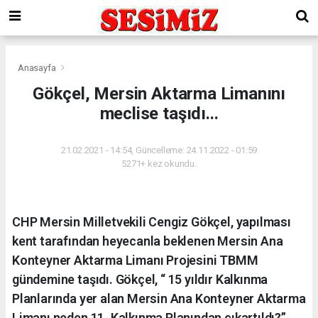
Anasayfa
Gökçel, Mersin Aktarma Limanını
meclise taşıdı...
21.02.2021 - 14:54, Güncelleme: 24.11.2022 - 01:59
5271+ kez okundu.
CHP Mersin Milletvekili Cengiz Gökçel, yapılması
kent tarafından heyecanla beklenen Mersin Ana
Konteyner Aktarma Limanı Projesini TBMM
gündemine taşıdı. Gökçel, “ 15 yıldır Kalkınma
Planlarında yer alan Mersin Ana Konteyner Aktarma
Limanı neden 11. Kalkınma Planından çıkartıldı?”