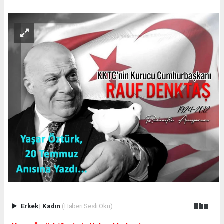
Erkek
|
Kadın
(Haberi Sesli Oku)