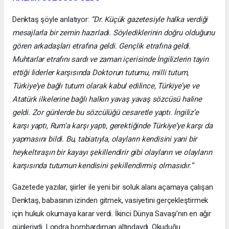
Denktaş şöyle anlatıyor:
“Dr. Küçük gazetesiyle halka verdiği
mesajlarla bir zemin hazırladı. Söylediklerinin doğru olduğunu
gören arkadaşları etrafına geldi. Gençlik etrafına geldi.
Muhtarlar etrafını sardı ve zaman içerisinde İngilizlerin tayin
ettiği liderler karşısında Doktorun tutumu, milli tutum,
Türkiye’ye bağlı tutum olarak kabul edilince, Türkiye’ye ve
Atatürk ilkelerine bağlı halkın yavaş yavaş sözcüsü haline
geldi. Zor günlerde bu sözcülüğü cesaretle yaptı. İngiliz’e
karşı yaptı, Rum’a karşı yaptı, gerektiğinde Türkiye’ye karşı da
yapmasını bildi. Bu, tabiatıyla, olayların kendisini yani bir
heykeltıraşın bir kayayı şekillendirir gibi olayların ve olayların
karşısında tutumun kendisini şekillendirmiş olmasıdır.”
Gazetede yazılar, şiirler ile yeni bir soluk alanı açamaya çalışan
Denktaş, babasının izinden gitmek, vasiyetini gerçekleştirmek
için hukuk okumaya karar verdi. İkinci Dünya Savaşı’nın en ağır
günleriydi. Londra bombardıman altındaydı. Okuduğu