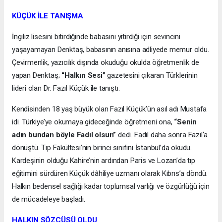
KÜÇÜK İLE TANIŞMA
İngiliz lisesini bitirdiğinde babasını yitirdiği için sevincini
yaşayamayan Denktaş, babasının anısına adliyede memur oldu.
Çevirmenlik, yazıcılık dışında okuduğu okulda öğretmenlik de
yapan Denktaş;
“Halkın Sesi”
gazetesini çıkaran Türklerinin
lideri olan Dr. Fazıl Küçük ile tanıştı.
Kendisinden 18 yaş büyük olan Fazıl Küçük’ün asıl adı Mustafa
idi. Türkiye’ye okumaya gideceğinde öğretmeni ona,
“Senin
adın bundan böyle Fadıl olsun”
dedi. Fadıl daha sonra Fazıl‘a
dönüştü. Tıp Fakültesi’nin birinci sınıfını İstanbul’da okudu.
Kardeşinin olduğu Kahire’nin ardından Paris ve Lozan’da tıp
eğitimini sürdüren Küçük dâhiliye uzmanı olarak Kıbrıs’a döndü.
Halkın bedensel sağlığı kadar toplumsal varlığı ve özgürlüğü için
de mücadeleye başladı.
HALKIN SÖZCÜSÜ OLDU