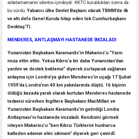
anlatamamanın sıkıntısı içindeydi. KKTC kurulduktan sonra da
bu sürdü.
Yabancı ülke Devlet Başkanı olarak TBMM’de ilk
ve altı defa Genel Kurula hitap eden tek Cumhurbaşkanı
Denktaş’TI.
MENDERES, ANTLAŞMAYI HASTANEDE İMZALADI
Yunanistan Başbakanı Karamanlis’in Makarios’u “Yarın
imza ettin ettin. Yoksa Kıbrıs’a bir daha Yunanistan’dan
yardım ve destek bekleme” diyerek zorlayarak sağlanan
anlaşma için Londra’ya giden Menderes’in uçağı 17 Şubat
1959’da Londra’nın 40 km yakınlarında düştü. 16 kişinin
öldüğü kazada yaralı olarak kurtulan Menderes hastanede
tedavisi sürerken İngiltere Başbakanı MacMillan ve
Yunanistan Başbakanı Karamanlis’in getirdiği Londra
Antlaşması’nı hastanede imzaladı. Kendisini görmek
isteyen Makarios’u “ben Kıbrıs Türklerini hunharca
katleden adamın elini sıkmam” diyerek geri çevirdİ.