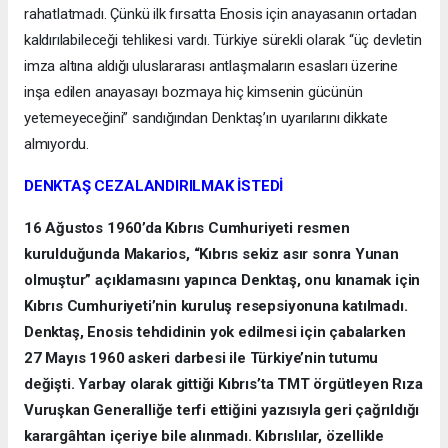
rahatlatmadı. Çünkü ilk fırsatta Enosis için anayasanın ortadan
kaldırılabileceği tehlikesi vardı. Türkiye sürekli olarak “üç devletin
imza altına aldığı uluslararası antlaşmaların esasları üzerine
inşa edilen anayasayı bozmaya hiç kimsenin gücünün
yetemeyeceğini” sandığından Denktaş’ın uyarılarını dikkate
almıyordu.
DENKTAŞ CEZALANDIRILMAK İSTEDİ
16 Ağustos 1960’da Kıbrıs Cumhuriyeti resmen
kurulduğunda Makarios, “Kıbrıs sekiz asır sonra Yunan
olmuştur” açıklamasını yapınca Denktaş, onu kınamak için
Kıbrıs Cumhuriyeti’nin kuruluş resepsiyonuna katılmadı.
Denktaş, Enosis tehdidinin yok edilmesi için çabalarken
27 Mayıs 1960 askeri darbesi ile Türkiye’nin tutumu
değişti. Yarbay olarak gittiği Kıbrıs’ta TMT örgütleyen Rıza
Vuruşkan Generalliğe terfi ettiğini yazısıyla geri çağrıldığı
karargâhtan içeriye bile alınmadı. Kıbrıslılar, özellikle