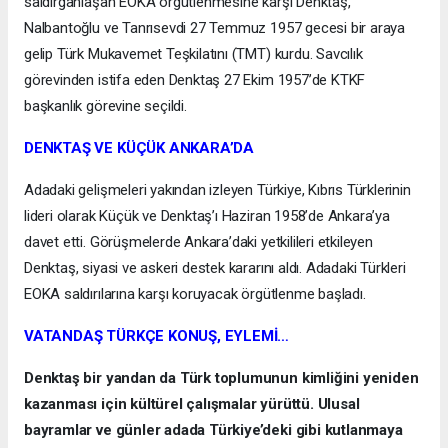
saldırganlaşan EOKA örgütlenmesine karşı Denktaş,
Nalbantoğlu ve Tanrısevdi 27 Temmuz 1957 gecesi bir araya
gelip Türk Mukavemet Teşkilatını (TMT) kurdu. Savcılık
görevinden istifa eden Denktaş 27 Ekim 1957’de KTKF
başkanlık görevine seçildi.
DENKTAŞ VE KÜÇÜK ANKARA’DA
Adadaki gelişmeleri yakından izleyen Türkiye, Kıbrıs Türklerinin
lideri olarak Küçük ve Denktaş’ı Haziran 1958’de Ankara’ya
davet etti. Görüşmelerde Ankara’daki yetkilileri etkileyen
Denktaş, siyasi ve askeri destek kararını aldı. Adadaki Türkleri
EOKA saldırılarına karşı koruyacak örgütlenme başladı.
VATANDAŞ TÜRKÇE KONUŞ, EYLEMİ…
Denktaş bir yandan da Türk toplumunun kimliğini yeniden
kazanması için kültürel çalışmalar yürüttü. Ulusal
bayramlar ve günler adada Türkiye’deki gibi kutlanmaya