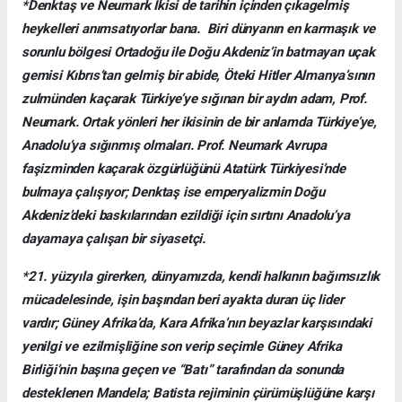
*Denktaş ve Neumark İkisi de tarihin içinden çıkagelmiş
heykelleri anımsatıyorlar bana. Biri dünyanın en karmaşık ve
sorunlu bölgesi Ortadoğu ile Doğu Akdeniz’in batmayan uçak
gemisi Kıbrıs’tan gelmiş bir abide, Öteki Hitler Almanya’sının
zulmünden kaçarak Türkiye’ye sığınan bir aydın adam, Prof.
Neumark. Ortak yönleri her ikisinin de bir anlamda Türkiye’ye,
Anadolu’ya sığınmış olmaları. Prof. Neumark Avrupa
faşizminden kaçarak özgürlüğünü Atatürk Türkiyesi’nde
bulmaya çalışıyor; Denktaş ise emperyalizmin Doğu
Akdeniz’deki baskılarından ezildiği için sırtını Anadolu’ya
dayamaya çalışan bir siyasetçi.
*21. yüzyıla girerken, dünyamızda, kendi halkının bağımsızlık
mücadelesinde, işin başından beri ayakta duran üç lider
vardır; Güney Afrika’da, Kara Afrika’nın beyazlar karşısındaki
yenilgi ve ezilmişliğine son verip seçimle Güney Afrika
Birliği’nin başına geçen ve “Batı” tarafından da sonunda
desteklenen Mandela; Batista rejiminin çürümüşlüğüne karşı