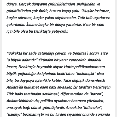
dünya. Gerçek dünyanın çirkinliklerinden, pisliğinden ve
gürültüsünden çok farklı, huzura kaçış yolu. “Kuşlar incitmez,
kuşlar sövmez, kuşlar yalan söylemezler. Tatlı tatlı uçarlar ve
şakırdarlar. İnsana başka bir dünya yaratırlar. Kısa bir süre
için bile olsa bu Denktaş’a yetiyordu.
*Sokakta bir sade vatandaşı çevirin ve Denktaş’ı sorun, size
“o büyük adamdır” türünden bir yanıt verecektir. Anadolu
insanı, Denktaş’a hayranlık duyar. Hatta politikacılarımızın
büyük çoğunluğu da içlerinde belki biraz “kıskançlık” olsa
bile, bu duyguya içtenlikle katılır. Tabii değişik dönemlerde
Ankara’da hükümet eden bazı siyasiler, bir taraftan Denktaş’ın
Türk halkı tarafından sevilmesi, diğer taraftan da “bazen”,
Ankara’dakilerin dış politika oyunlarını bozması yüzünden,
onu ayak bağı olarak görmüşlerdir. Ancak bu “istisnalar”,
“kaideyi” bozmamıştır ve bu türden siyasiler önünde sonunda