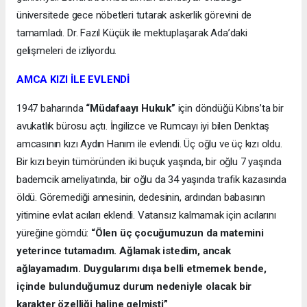
üniversitede gece nöbetleri tutarak askerlik görevini de
tamamladı. Dr. Fazıl Küçük ile mektuplaşarak Ada’daki
gelişmeleri de izliyordu.
AMCA KIZI İLE EVLENDİ
1947 baharında
“Müdafaayı Hukuk”
için döndüğü Kıbrıs’ta bir
avukatlık bürosu açtı. İngilizce ve Rumcayı iyi bilen Denktaş
amcasının kızı Aydın Hanım ile evlendi. Üç oğlu ve üç kızı oldu.
Bir kızı beyin tümöründen iki buçuk yaşında, bir oğlu 7 yaşında
bademcik ameliyatında, bir oğlu da 34 yaşında trafik kazasında
öldü. Göremediği annesinin, dedesinin, ardından babasının
yitimine evlat acıları eklendi. Vatansız kalmamak için acılarını
yüreğine gömdü:
“Ölen üç çocuğumuzun da matemini
yeterince tutamadım. Ağlamak istedim, ancak
ağlayamadım. Duygularımı dışa belli etmemek bende,
içinde bulunduğumuz durum nedeniyle olacak bir
karakter özelliği haline gelmişti”