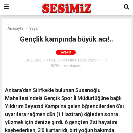
Anasayfa
Yaşam
Gençlik kampında büyük acı!..
YAŞAM
02.06.2025 - 11:31, Güncelleme: 02.06.2025 - 11:31
5070+ kez okundu.
Ankara'dan Silifke’de bulunan Susanoğlu
Mahallesi'ndeki Gençik Spor İl Müdürlüğüne bağlı
Yıldırım Beyazıd Kampı'na gelen öğrencilerden 6’sı
uyarılara rağmen dün (1 Haziran) öğleden sonra
yüzmek için denize girdi. 6 gençten 2’si hayatını
kaybederken, 3’ü kurtarıldı, biri yoğun bakımda.