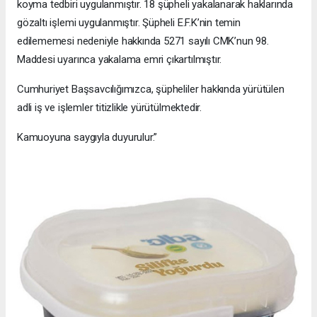
koyma tedbiri uygulanmıştır. 18 şüpheli yakalanarak haklarında
gözaltı işlemi uygulanmıştır. Şüpheli E.F.K’nin temin
edilememesi nedeniyle hakkında 5271 sayılı CMK’nun 98.
Maddesi uyarınca yakalama emri çıkartılmıştır.
Cumhuriyet Başsavcılığımızca, şüpheliler hakkında yürütülen
adli iş ve işlemler titizlikle yürütülmektedir.
Kamuoyuna saygıyla duyurulur.”