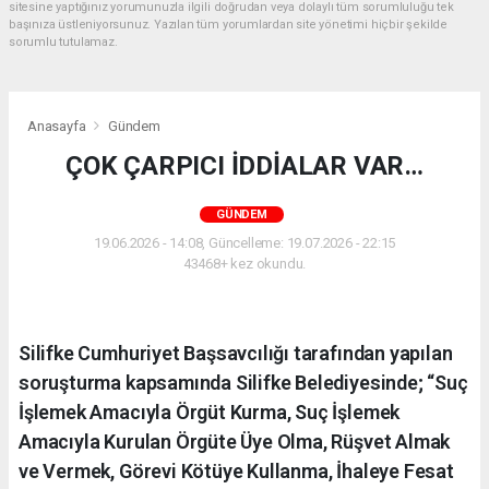
sitesine yaptığınız yorumunuzla ilgili doğrudan veya dolaylı tüm sorumluluğu tek
başınıza üstleniyorsunuz. Yazılan tüm yorumlardan site yönetimi hiçbir şekilde
sorumlu tutulamaz.
Anasayfa
Gündem
ÇOK ÇARPICI İDDİALAR VAR…
GÜNDEM
19.06.2026 - 14:08, Güncelleme: 19.07.2026 - 22:15
43468+ kez okundu.
Silifke Cumhuriyet Başsavcılığı tarafından yapılan
soruşturma kapsamında Silifke Belediyesinde; “Suç
İşlemek Amacıyla Örgüt Kurma, Suç İşlemek
Amacıyla Kurulan Örgüte Üye Olma, Rüşvet Almak
ve Vermek, Görevi Kötüye Kullanma, İhaleye Fesat