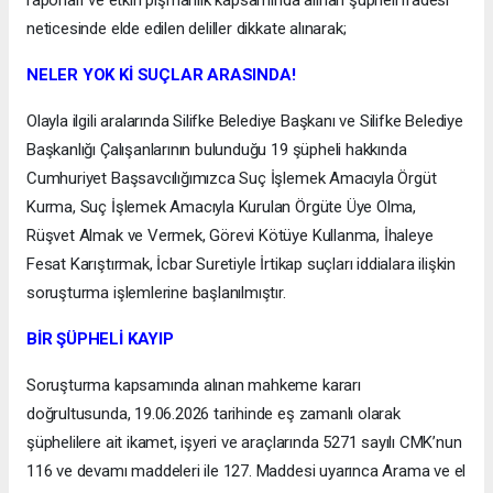
raporları ve etkin pişmanlık kapsamında alınan şüpheli ifadesi
neticesinde elde edilen deliller dikkate alınarak;
NELER YOK Kİ SUÇLAR ARASINDA!
Olayla ilgili aralarında Silifke Belediye Başkanı ve Silifke Belediye
Başkanlığı Çalışanlarının bulunduğu 19 şüpheli hakkında
Cumhuriyet Başsavcılığımızca Suç İşlemek Amacıyla Örgüt
Kurma, Suç İşlemek Amacıyla Kurulan Örgüte Üye Olma,
Rüşvet Almak ve Vermek, Görevi Kötüye Kullanma, İhaleye
Fesat Karıştırmak, İcbar Suretiyle İrtikap suçları iddialara ilişkin
soruşturma işlemlerine başlanılmıştır.
BİR ŞÜPHELİ KAYIP
Soruşturma kapsamında alınan mahkeme kararı
doğrultusunda, 19.06.2026 tarihinde eş zamanlı olarak
şüphelilere ait ikamet, işyeri ve araçlarında 5271 sayılı CMK’nun
116 ve devamı maddeleri ile 127. Maddesi uyarınca Arama ve el