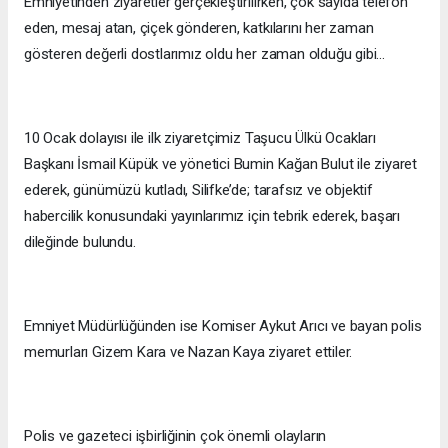
Emniyetinden ziyaretler gerçekleştirilirken, çok sayıda telefon
eden, mesaj atan, çiçek gönderen, katkılarını her zaman
gösteren değerli dostlarımız oldu her zaman olduğu gibi…
10 Ocak dolayısı ile ilk ziyaretçimiz Taşucu Ülkü Ocakları
Başkanı İsmail Küpük ve yönetici Bumin Kağan Bulut ile ziyaret
ederek, günümüzü kutladı, Silifke’de; tarafsız ve objektif
habercilik konusundaki yayınlarımız için tebrik ederek, başarı
dileğinde bulundu.
Emniyet Müdürlüğünden ise Komiser Aykut Arıcı ve bayan polis
memurları Gizem Kara ve Nazan Kaya ziyaret ettiler.
Polis ve gazeteci işbirliğinin çok önemli olayların