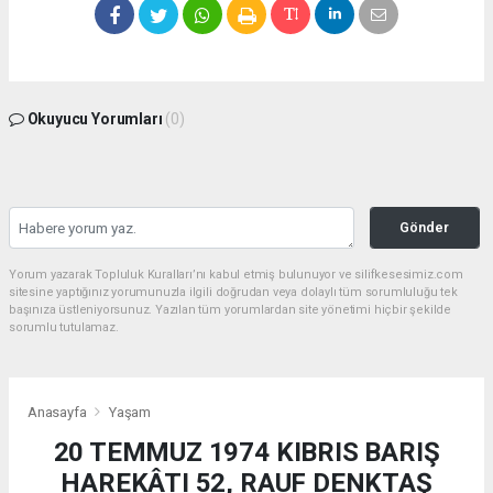
Okuyucu Yorumları
(0)
Gönder
Yorum yazarak Topluluk Kuralları’nı kabul etmiş bulunuyor ve silifkesesimiz.com
sitesine yaptığınız yorumunuzla ilgili doğrudan veya dolaylı tüm sorumluluğu tek
başınıza üstleniyorsunuz. Yazılan tüm yorumlardan site yönetimi hiçbir şekilde
sorumlu tutulamaz.
Anasayfa
Yaşam
20 TEMMUZ 1974 KIBRIS BARIŞ
HAREKÂTI 52, RAUF DENKTAŞ