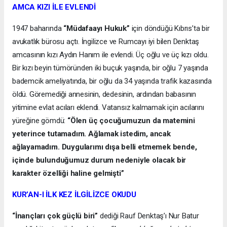
AMCA KIZI İLE EVLENDİ
1947 baharında
“Müdafaayı Hukuk”
için döndüğü Kıbrıs’ta bir
avukatlık bürosu açtı. İngilizce ve Rumcayı iyi bilen Denktaş
amcasının kızı Aydın Hanım ile evlendi. Üç oğlu ve üç kızı oldu.
Bir kızı beyin tümöründen iki buçuk yaşında, bir oğlu 7 yaşında
bademcik ameliyatında, bir oğlu da 34 yaşında trafik kazasında
öldü. Göremediği annesinin, dedesinin, ardından babasının
yitimine evlat acıları eklendi. Vatansız kalmamak için acılarını
yüreğine gömdü:
“Ölen üç çocuğumuzun da matemini
yeterince tutamadım. Ağlamak istedim, ancak
ağlayamadım. Duygularımı dışa belli etmemek bende,
içinde bulunduğumuz durum nedeniyle olacak bir
karakter özelliği haline gelmişti”
KUR’AN-I İLK KEZ İLGİLİZCE OKUDU
“İnançları çok güçlü biri”
dediği Rauf Denktaş’ı Nur Batur