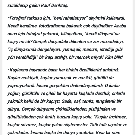
sürüklenip gelen Rauf Denktaş.
*Fotoğraf tutkusu için, “beni rahatlatıyor” deyimini kullanırdı.
Kendi kendime, fotoğraflarına bakarak çok düşündüm: Acaba
onun için fotoğraf çekmek, bilinçaltına, “kendi dünyası”na
kaçış mı idi? Gerçek dünyadaki dikenleri ve zor mücadeleyi,
“iç dünyasında dengeleyen, yumuşak, masum, istediği gibi
yön verebildiği” bir kapı aralığı, bir mercek miydi? Kim bilir!
*Kuşlarına hayrandı; bana her birinin özelliklerini anlatırdı.
Kuşlar renkliydi, kuşlar yumuşak ve nazikti, gürültü de
yapmıyorlardı. İnsanı gerçekten dinlendiriyorlardı. O kadar
yoğun, gürültülü ve çileli bir hayatta kuşlarla dostluk, onlarla
yakınlık belki de bir kaçıştı. Sade, saf, temiz, rengârenk bir
dünya. Gerçek dünyanın çirkinliklerinden, pisliğinden ve
gürültüsünden çok farklı, huzura kaçış yolu. “Kuşlar incitmez,
kuşlar sövmez, kuşlar yalan söylemezler. Tatlı tatlı uçarlar ve
şakırdarlar. İnsana başka bir dünya yaratırlar. Kısa bir süre