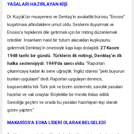
YASALARI HAZIRLAYAN KİŞİ
Dr. Küçük’ün muayenesi ve Dentaş’ın avukatlık bürosu “Enosis”
kuşatması altındakilere umut oldu. Seslerini duyurmak ve
Enosis’e tepkilerini dile getirmek için bir miting düzenlemek
istediler. İnsanların nasıl bir tutum alacakları kuşkusunu
gidermek Denktaş’ın önerisiyle kapı kapı dolaşıldı.
27 Kasım
1948 tarihi bir gündü. Türklerin ilk mitingi, Denktaş’ın ilk
halka seslenişiydi. 1949’da savcı oldu:
“Raporları
çıkarıncaya kadar iki sene uğraştık. İngiliz idaresi “peki buyurun
bunları uygulayın” dedi. Raporları uygulayın denince,
başsavcılıkta tek Türk yok ve bizim sistemde, savcılık yasaları
hazırlar ve vali onaylar. Böylelikle bir mevkii ihdas edildi.
Savcılığa geçtim ve orada bu yasaları hazırlayan kişi olarak
görev yaptım.”
MAKARİOS’A EOKA LİDERİ OLARAK BELGELEDİ