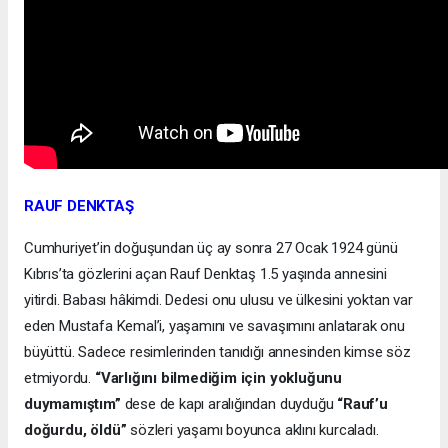
RAUF DENKTAŞ
Cumhuriyet’in doğuşundan üç ay sonra 27 Ocak 1924 günü
Kıbrıs’ta gözlerini açan Rauf Denktaş 1.5 yaşında annesini
yitirdi. Babası hâkimdi. Dedesi onu ulusu ve ülkesini yoktan var
eden Mustafa Kemal’i, yaşamını ve savaşımını anlatarak onu
büyüttü. Sadece resimlerinden tanıdığı annesinden kimse söz
etmiyordu.
“Varlığını bilmediğim için yokluğunu
duymamıştım”
dese de kapı aralığından duyduğu
“Rauf’u
doğurdu, öldü”
sözleri yaşamı boyunca aklını kurcaladı.