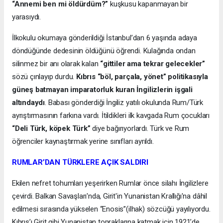
“Annemi ben mi öldürdüm?”
kuşkusu kapanmayan bir
yarasıydı.
İlkokulu okumaya gönderildiği İstanbul’dan 6 yaşında adaya
döndüğünde dedesinin öldüğünü öğrendi. Kulağında ondan
silinmez bir anı olarak kalan
“gittiler ama tekrar gelecekler”
sözü çınlayıp durdu.
Kıbrıs “böl, parçala, yönet” politikasıyla
güneş batmayan imparatorluk kuran İngilizlerin işgali
altındaydı
. Babası gönderdiği İngiliz yatılı okulunda Rum/Türk
ayrıştırmasının farkına vardı. İtildikleri ilk kavgada Rum çocukları
“Deli Türk, köpek Türk”
diye bağırıyorlardı. Türk ve Rum
öğrenciler kaynaştırmak yerine sınıfları ayrıldı.
RUMLAR’DAN TÜRKLERE AÇIK SALDIRI
Ekilen nefret tohumları yeşerirken Rumlar önce silahı İngilizlere
çevirdi. Balkan Savaşları'nda, Girit'in Yunanistan Krallığı'na dâhil
edilmesi sırasında yükselen “Enosis”(ilhak) sözcüğü yayılıyordu.
Kıbrıs’ı Girit gibi Yunanistan topraklarına katmak için 1921’de