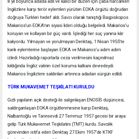
8 yıl boyunca adada adil ve kalıcı bir düzen için çaba harcarken
İngilizlere karşı terör eylemleri yürüten EOKA örgütü doğrudan
doğruya Türkleri hedef aldı. Savcı olarak tanıştığı Başpiskopos
Makarios’un EOKA’nın siyasi lideri olduğu belgeledi. Makarios’u
koruyan ve kollayan bir güç vardı. İşlediği her suç yanına kâr
kalıyordu. Yılmayan ve yorulmayan Denktaş, 1 Nisan 1955’te
kanlı eylemlerine başlayan EOKA ve Makarios’u adım adım
izledi. Hazırladığı raporlarla ceza verilmesini kaçınılmaz
kıldığında İngiliz valinin özel koruma kalkanı devredeydi.
Makarios İngilizlere saldırıları artırınca adadan sürgün edildi.
TÜRK MUKAVEMET TEŞKİLATI KURULDU
Gizli yapıların açık desteği ile salgınlaşan ENOSİS düşüncesi,
saldırganlaşan EOKA örgütlenmesine karşı Denktaş,
Nalbantoğlu ve Tanrısevdi 27 Temmuz 1957 gecesi bir araya
gelip Türk Mukavemet Teşkilatını (TMT) kurdu. Savcılık
görevinden istifa eden Denktaş 27 Ekim 1957’de KTKF