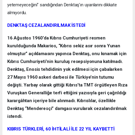
yetemeyeceğini” sandığından Denktaş’ın uyarılarını dikkate
almıyordu.
DENKTAŞ CEZALANDIRILMAK İSTEDİ
16 Ağustos 1960’da Kıbrıs Cumhuriyeti resmen
kurulduğunda Makarios, “Kıbrıs sekiz asır sonra Yunan
olmuştur” açıklamasını yapınca Denktaş, onu kınamak için
Kıbrıs Cumhuriyeti’nin kuruluş resepsiyonuna katılmadı.
Denktaş, Enosis tehdidinin yok edilmesi için çabalarken
27 Mayıs 1960 askeri darbesi ile Türkiye’nin tutumu
değişti. Yarbay olarak gittiği Kıbrıs’ta TMT örgütleyen Rıza
Vuruşkan Generalliğe terfi ettiğini yazısıyla geri çağrıldığı
karargâhtan içeriye bile alınmadı. Kıbrıslılar, özellikle
Denktaş “Menderesçi” damgası vurularak cezalandırılmak
istendi.
KIBRIS TÜRKLERİ, 60 İHTİLALİ İLE 22 YIL KAYBETTİ