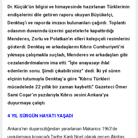
Dr. Küçük’ün bilgisi ve himayesinde hazırlanan Türklerinin
endişelerini dile getiren raporu okuyan Büyükelçi,
Denktaş’ı ve raporda imzası bulunanları çağırdı. Toplantı
odasının duvarında üzerini gazetelerle kapattırdığı
Menderes, Zorlu ve Polatkan’ın elleri kelepçeli resimlerini
gösterdi. Denktaş ve arkadaşlarını Kıbrıs Cumhuriyeti’ni
yıkmaya çalışmakla suçladı, Menderes ve arkadaşları gibi
cezalandırılmalarını ima etti: “İşte anayasayı ihlal
edenlerin sonu. Şimdi çıkabilirsiniz” dedi. İki yıl süren
elçinin tutumuyla Denktaş’a göre “Kıbrıs Türkleri
mücadelede 22 yıllık bir zaman kaybetti.” Gazeteci Ömer
Sami Coşar’ın yazılarıyla Kıbrıs sesini Ankara’ya
duyurmaya çalıştı
.
4 YIL SÜRGÜN HAYATI YAŞADI
Ankara’nın duyarsızlığından yararlanan Makarios 1963’de
uygulamaya koyacağı Tarihe Kanlı Noel olarak geçen Akritas