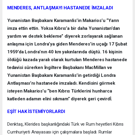
MENDERES, ANTLAŞMAYI HASTANEDE İMZALADI
Yunanistan Başbakanı Karamanlis’in Makarios’u “Yarın
imza ettin ettin. Yoksa Kıbrıs’a bir daha Yunanistan’dan
yardım ve destek bekleme” diyerek zorlayarak sağlanan
anlaşma için Londra’ya giden Menderes’in uçağı 17 Şubat
1959’da Londra’nın 40 km yakınlarında düştü. 16 kişinin
öldüğü kazada yaralı olarak kurtulan Menderes hastanede
tedavisi sürerken İngiltere Başbakanı MacMillan ve
Yunanistan Başbakanı Karamanlis’in getirdiği Londra
Antlaşması’nı hastanede imzaladı. Kendisini görmek
isteyen Makarios’u “ben Kıbrıs Türklerini hunharca
katleden adamın elini sıkmam” diyerek geri çevirdİ.
EŞİT HAK İSTEMİYORLARDI
Denktaş, Klerides başkanlığındaki Türk ve Rum heyetleri Kıbrıs
Cumhuriyeti Anayasası için çalışmalara başladı. Rumlar