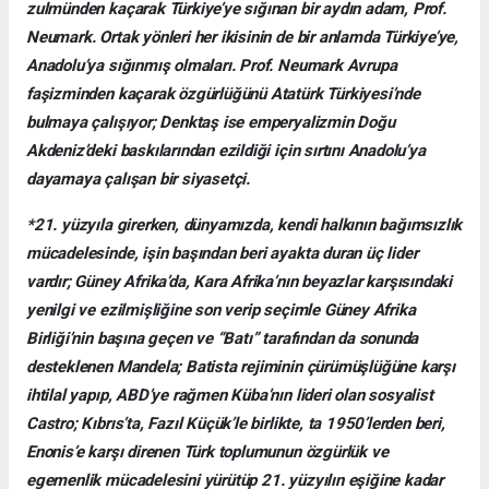
zulmünden kaçarak Türkiye’ye sığınan bir aydın adam, Prof.
Neumark. Ortak yönleri her ikisinin de bir anlamda Türkiye’ye,
Anadolu’ya sığınmış olmaları. Prof. Neumark Avrupa
faşizminden kaçarak özgürlüğünü Atatürk Türkiyesi’nde
bulmaya çalışıyor; Denktaş ise emperyalizmin Doğu
Akdeniz’deki baskılarından ezildiği için sırtını Anadolu’ya
dayamaya çalışan bir siyasetçi.
*21. yüzyıla girerken, dünyamızda, kendi halkının bağımsızlık
mücadelesinde, işin başından beri ayakta duran üç lider
vardır; Güney Afrika’da, Kara Afrika’nın beyazlar karşısındaki
yenilgi ve ezilmişliğine son verip seçimle Güney Afrika
Birliği’nin başına geçen ve “Batı” tarafından da sonunda
desteklenen Mandela; Batista rejiminin çürümüşlüğüne karşı
ihtilal yapıp, ABD’ye rağmen Küba’nın lideri olan sosyalist
Castro; Kıbrıs’ta, Fazıl Küçük’le birlikte, ta 1950’lerden beri,
Enonis’e karşı direnen Türk toplumunun özgürlük ve
egemenlik mücadelesini yürütüp 21. yüzyılın eşiğine kadar