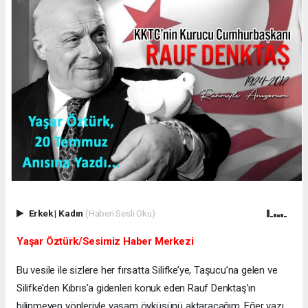
Erkek
|
Kadın
(Haberi Sesli Oku)
Yaşar Öztürk/Sesimiz Haber Merkezi
Bu vesile ile sizlere her fırsatta Silifke’ye, Taşucu’na gelen ve
Silifke’den Kıbrıs’a gidenleri konuk eden Rauf Denktaş’ın
bilinmeyen yönleriyle yaşam öyküsünü aktaracağım. Eğer yazı