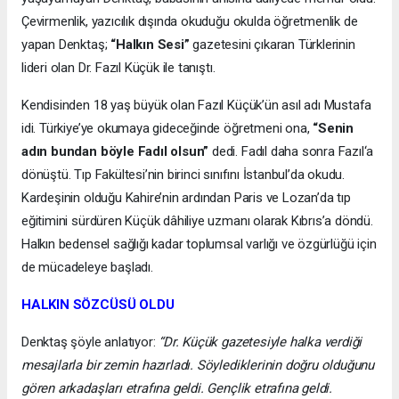
Çevirmenlik, yazıcılık dışında okuduğu okulda öğretmenlik de
yapan Denktaş;
“Halkın Sesi”
gazetesini çıkaran Türklerinin
lideri olan Dr. Fazıl Küçük ile tanıştı.
Kendisinden 18 yaş büyük olan Fazıl Küçük’ün asıl adı Mustafa
idi. Türkiye’ye okumaya gideceğinde öğretmeni ona,
“Senin
adın bundan böyle Fadıl olsun”
dedi. Fadıl daha sonra Fazıl‘a
dönüştü. Tıp Fakültesi’nin birinci sınıfını İstanbul’da okudu.
Kardeşinin olduğu Kahire’nin ardından Paris ve Lozan’da tıp
eğitimini sürdüren Küçük dâhiliye uzmanı olarak Kıbrıs’a döndü.
Halkın bedensel sağlığı kadar toplumsal varlığı ve özgürlüğü için
de mücadeleye başladı.
HALKIN SÖZCÜSÜ OLDU
Denktaş şöyle anlatıyor:
“Dr. Küçük gazetesiyle halka verdiği
mesajlarla bir zemin hazırladı. Söylediklerinin doğru olduğunu
gören arkadaşları etrafına geldi. Gençlik etrafına geldi.