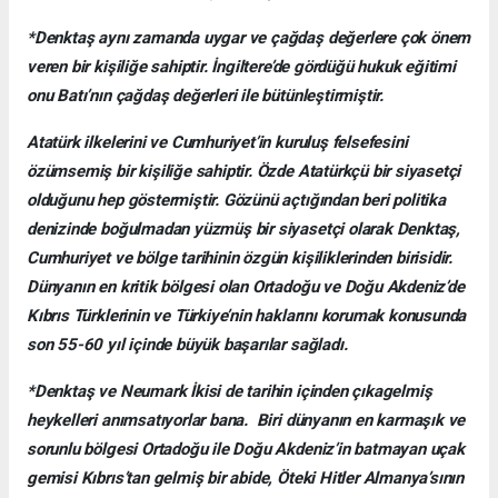
*Denktaş aynı zamanda uygar ve çağdaş değerlere çok önem
veren bir kişiliğe sahiptir. İngiltere’de gördüğü hukuk eğitimi
onu Batı’nın çağdaş değerleri ile bütünleştirmiştir.
Atatürk ilkelerini ve Cumhuriyet’in kuruluş felsefesini
özümsemiş bir kişiliğe sahiptir. Özde Atatürkçü bir siyasetçi
olduğunu hep göstermiştir. Gözünü açtığından beri politika
denizinde boğulmadan yüzmüş bir siyasetçi olarak Denktaş,
Cumhuriyet ve bölge tarihinin özgün kişiliklerinden birisidir.
Dünyanın en kritik bölgesi olan Ortadoğu ve Doğu Akdeniz’de
Kıbrıs Türklerinin ve Türkiye’nin haklarını korumak konusunda
son 55-60 yıl içinde büyük başarılar sağladı.
*Denktaş ve Neumark İkisi de tarihin içinden çıkagelmiş
heykelleri anımsatıyorlar bana. Biri dünyanın en karmaşık ve
sorunlu bölgesi Ortadoğu ile Doğu Akdeniz’in batmayan uçak
gemisi Kıbrıs’tan gelmiş bir abide, Öteki Hitler Almanya’sının