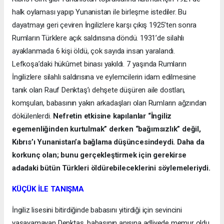
halk oylaması yapıp Yunanistan ile birleşme istediler. Bu
dayatmayı geri çeviren İngilizlere karşı çıkış 1925’ten sonra
Rumların Türklere açık saldırısına döndü. 1931’de silahlı
ayaklanmada 6 kişi öldü, çok sayıda insan yaralandı.
Lefkoşa’daki hükûmet binası yakıldı. 7 yaşında Rumların
İngilizlere silahlı saldırısına ve eylemcilerin idam edilmesine
tanık olan Rauf Denktaş’ı dehşete düşüren aile dostları,
komşuları, babasının yakın arkadaşları olan Rumların ağzından
dökülenlerdi.
Nefretin etkisine kapılanlar “İngiliz
egemenliğinden kurtulmak” derken “bağımsızlık” değil,
Kıbrıs’ı Yunanistan’a bağlama düşüncesindeydi. Daha da
korkunç olan; bunu gerçekleştirmek için gerekirse
adadaki bütün Türkleri öldürebileceklerini söylemeleriydi.
KÜÇÜK İLE TANIŞMA
İngiliz lisesini bitirdiğinde babasını yitirdiği için sevincini
yaşayamayan Denktaş, babasının anısına adliyede memur oldu.