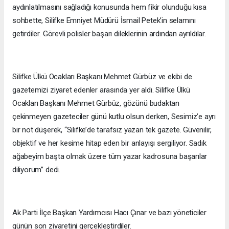
aydınlatılmasını sağladığı konusunda hem fikir olunduğu kısa
sohbette, Silifke Emniyet Müdürü İsmail Petek’in selamını
getirdiler. Görevli polisler başarı dileklerinin ardından ayrıldılar.
Silifke Ülkü Ocakları Başkanı Mehmet Gürbüz ve ekibi de
gazetemizi ziyaret edenler arasında yer aldı. Silifke Ülkü
Ocakları Başkanı Mehmet Gürbüz, gözünü budaktan
çekinmeyen gazeteciler günü kutlu olsun derken, Sesimiz’e ayrı
bir not düşerek, “Silifke’de tarafsız yazan tek gazete. Güvenilir,
objektif ve her kesime hitap eden bir anlayışı sergiliyor. Sadık
ağabeyim başta olmak üzere tüm yazar kadrosuna başarılar
diliyorum” dedi.
Ak Parti İlçe Başkan Yardımcısı Hacı Çınar ve bazı yöneticiler
günün son ziyaretini gerçekleştirdiler.