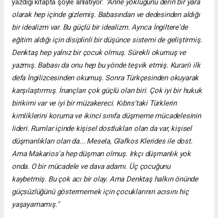
yazdığı kitapta şöyle anlatıyor:
“Anne yokluğunu derin bir yara
olarak hep içinde gizlemiş. Babasından ve dedesinden aldığı
bir idealizm var. Bu güçlü bir idealizm. Ayrıca İngiltere'de
eğitim aldığı için disiplinli bir düşünce sistemi de geliştirmiş.
Denktaş hep yalnız bir çocuk olmuş. Sürekli okumuş ve
yazmış. Babası da onu hep bu yönde teşvik etmiş. Kuran'ı ilk
defa İngilizcesinden okumuş. Sonra Türkçesinden okuyarak
karşılaştırmış. İnançları çok güçlü olan biri. Çok iyi bir hukuk
birikimi var ve iyi bir müzakereci. Kıbrıs'taki Türklerin
kimliklerini koruma ve ikinci sınıfa düşmeme mücadelesinin
lideri. Rumlar içinde kişisel dostlukları olan da var, kişisel
düşmanlıkları olan da... Mesela, Glafkos Klerides ile dost.
Ama Makarios'a hep düşman olmuş. Irkçı düşmanlık yok
onda. O bir mücadele ve dava adamı. Üç çocuğunu
kaybetmiş. Bu çok acı bir olay. Ama Denktaş halkın önünde
güçsüzlüğünü göstermemek için çocuklarının acısını hiç
yaşayamamış."