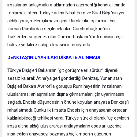
imzalanan anlaşmalara aldırmadan egemenliği kendi ellerinde
toplamak istedi. Türkiye adına Nihat Erim ve Suat Bilge’nin yer
aldığı görüşmeler çıkmaza girdi. Rumlar iki toplumun, her
zaman Rumlardan seçilecek olan Cumhurbaşkanı’nın
Türklerden seçilecek olan Cumhurbaşkanı Yardımcısının eşit
hak ve yetkilere sahip olmasını istemiyordu.
DENKTAŞ’IN UYARILARI DİKKATE ALINMADI
Türkiye Dışişleri Bakanının “git görüşmeleri sürdür” diyerek
sessiz kalarak Atina’ya geri gönderdiği Denktaş, Yunanistan
Dışişleri Bakanı Averof’la görüşüp Rum heyetinin imzalanan
uluslararası anlaşmaların dışına çıkmamaları için uyarılmasını
sağladı. Enosis düşüncesinin önüne koyulan anayasa Denktaş’ı
rahatlatmadı. Çünkü ilk fırsatta Enosis için anayasanın ortadan
kaldırılabileceği tehlikesi vardı. Türkiye sürekli olarak “üç devletin
imza altına aldığı uluslararası antlaşmaların esasları üzerine
inşa edilen anayasayı bozmaya hiç kimsenin gücünün