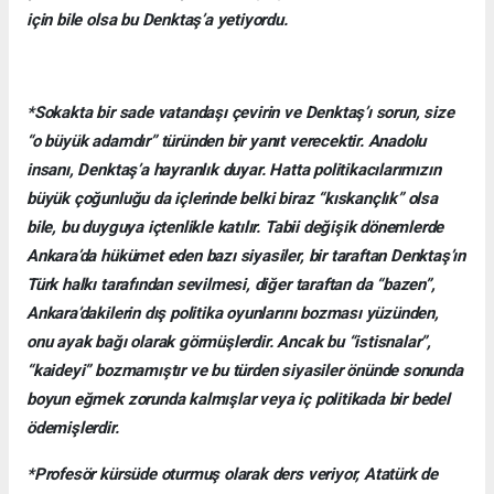
için bile olsa bu Denktaş’a yetiyordu.
*Sokakta bir sade vatandaşı çevirin ve Denktaş’ı sorun, size
“o büyük adamdır” türünden bir yanıt verecektir. Anadolu
insanı, Denktaş’a hayranlık duyar. Hatta politikacılarımızın
büyük çoğunluğu da içlerinde belki biraz “kıskançlık” olsa
bile, bu duyguya içtenlikle katılır. Tabii değişik dönemlerde
Ankara’da hükümet eden bazı siyasiler, bir taraftan Denktaş’ın
Türk halkı tarafından sevilmesi, diğer taraftan da “bazen”,
Ankara’dakilerin dış politika oyunlarını bozması yüzünden,
onu ayak bağı olarak görmüşlerdir. Ancak bu “istisnalar”,
“kaideyi” bozmamıştır ve bu türden siyasiler önünde sonunda
boyun eğmek zorunda kalmışlar veya iç politikada bir bedel
ödemişlerdir.
*Profesör kürsüde oturmuş olarak ders veriyor, Atatürk de