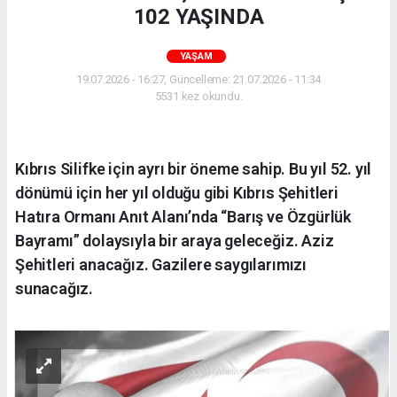
102 YAŞINDA
YAŞAM
19.07.2026 - 16:27, Güncelleme: 21.07.2026 - 11:34
5531 kez okundu.
Kıbrıs Silifke için ayrı bir öneme sahip. Bu yıl 52. yıl
dönümü için her yıl olduğu gibi Kıbrıs Şehitleri
Hatıra Ormanı Anıt Alanı’nda “Barış ve Özgürlük
Bayramı” dolaysıyla bir araya geleceğiz. Aziz
Şehitleri anacağız. Gazilere saygılarımızı
sunacağız.