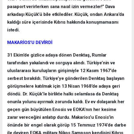
pasaport verirlerken sana nasıl izin vermezler!” Dava
arkadaşı Küçük’ü bile etkilediler. Küçük, ondan Ankara’da
kaldığı süre içerisinde Kıbrıs hakkında konuşmamasını
istedi.
MAKARİOS’U DEVİRDİ
31 Ekim’de gizlice adaya dönen Denktaş, Rumlar
tarafından yakalandı ve sorguya alındı. Türkiye’nin ve
uluslararası kuruluşların girişimiyle 12 Kasım 1967’de
serbest bırakıldı. Türkiye’ye gönderilen Denktaş başlayan
görüşmelere katılmak için 13 Nisan 1968’de adaya geri
döndü. Dr. Küçük’le birlikte halkı selamlasa da Denktaş
onunla yolunu ayırmak zorunda kaldı. Ev ev dolaşarak her
geçen gün büyütülen Enosis ve EOKA’nın her kesime
zarar vereceğini anlatıp durdu. Makarios’u Enosis’in
önünde bir engel olarak görüp 15 Temmuz 1974’de darbe
ile deviren EOKA militanı Nikos Sampson kendisini Kıbrıs