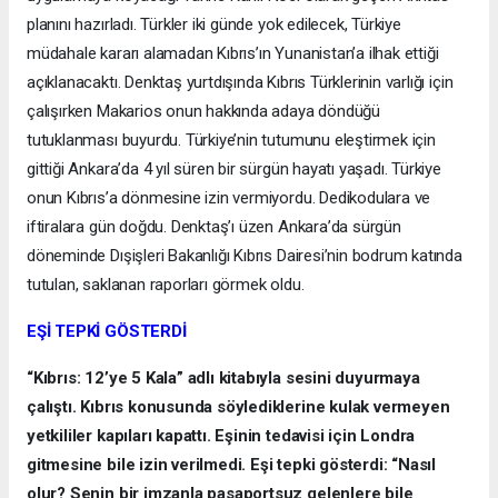
planını hazırladı. Türkler iki günde yok edilecek, Türkiye
müdahale kararı alamadan Kıbrıs’ın Yunanistan’a ilhak ettiği
açıklanacaktı. Denktaş yurtdışında Kıbrıs Türklerinin varlığı için
çalışırken Makarios onun hakkında adaya döndüğü
tutuklanması buyurdu. Türkiye’nin tutumunu eleştirmek için
gittiği Ankara’da 4 yıl süren bir sürgün hayatı yaşadı. Türkiye
onun Kıbrıs’a dönmesine izin vermiyordu. Dedikodulara ve
iftiralara gün doğdu. Denktaş’ı üzen Ankara’da sürgün
döneminde Dışişleri Bakanlığı Kıbrıs Dairesi’nin bodrum katında
tutulan, saklanan raporları görmek oldu.
EŞİ TEPKİ GÖSTERDİ
“Kıbrıs: 12’ye 5 Kala” adlı kitabıyla sesini duyurmaya
çalıştı. Kıbrıs konusunda söylediklerine kulak vermeyen
yetkililer kapıları kapattı. Eşinin tedavisi için Londra
gitmesine bile izin verilmedi. Eşi tepki gösterdi: “Nasıl
olur? Senin bir imzanla pasaportsuz gelenlere bile