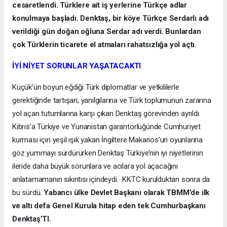
cesaretlendi. Türklere ait iş yerlerine Türkçe adlar
konulmaya başladı. Denktaş, bir köye Türkçe Serdarlı adı
verildiği gün doğan oğluna Serdar adı verdi. Bunlardan
çok Türklerin ticarete el atmaları rahatsızlığa yol açtı.
İYİ NİYET SORUNLAR YAŞATACAKTI
Küçük’ün boyun eğdiği Türk diplomatlar ve yetkililerle
gerektiğinde tartışan; yanılgılarına ve Türk toplumunun zararına
yol açan tutumlarına karşı çıkan Denktaş görevinden ayrıldı.
Kıbrıs’a Türkiye ve Yunanistan garantörlüğünde Cumhuriyet
kurması için yeşil ışık yakan İngiltere Makarios’un oyunlarına
göz yummayı sürdürürken Denktaş Türkiye’nin iyi niyetlerinin
ileride daha büyük sorunlara ve acılara yol açacağını
anlatamamanın sıkıntısı içindeydi. KKTC kurulduktan sonra da
bu sürdü.
Yabancı ülke Devlet Başkanı olarak TBMM’de ilk
ve altı defa Genel Kurula hitap eden tek Cumhurbaşkanı
Denktaş’TI.