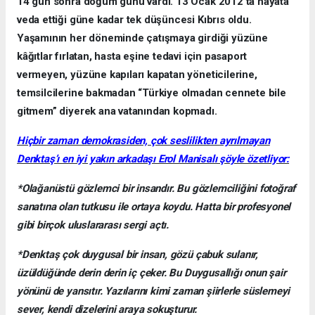
14 gün sonra doğum günü vardı. 13 Ocak 2012’ta hayata
veda ettiği güne kadar tek düşüncesi Kıbrıs oldu.
Yaşamının her döneminde çatışmaya girdiği yüzüne
kâğıtlar fırlatan, hasta eşine tedavi için pasaport
vermeyen, yüzüne kapıları kapatan yöneticilerine,
temsilcilerine bakmadan “Türkiye olmadan cennete bile
gitmem” diyerek ana vatanından kopmadı.
Hiçbir zaman demokrasiden, çok seslilikten ayrılmayan
Denktaş’ı en iyi yakın arkadaşı Erol Manisalı şöyle özetliyor:
*Olağanüstü gözlemci bir insandır. Bu gözlemciliğini fotoğraf
sanatına olan tutkusu ile ortaya koydu. Hatta bir profesyonel
gibi birçok uluslararası sergi açtı.
*Denktaş çok duygusal bir insan, gözü çabuk sulanır,
üzüldüğünde derin derin iç çeker. Bu Duygusallığı onun şair
yönünü de yansıtır. Yazılarını kimi zaman şiirlerle süslemeyi
sever, kendi dizelerini araya sokuşturur.