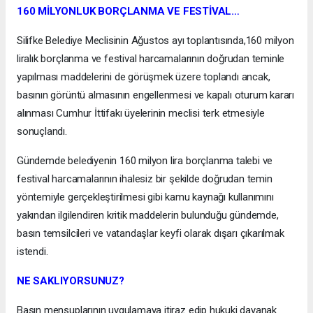
160 MİLYONLUK BORÇLANMA VE FESTİVAL…
Silifke Belediye Meclisinin Ağustos ayı toplantısında,160 milyon
liralık borçlanma ve festival harcamalarının doğrudan teminle
yapılması maddelerini de görüşmek üzere toplandı ancak,
basının görüntü almasının engellenmesi ve kapalı oturum kararı
alınması Cumhur İttifakı üyelerinin meclisi terk etmesiyle
sonuçlandı.
Gündemde belediyenin 160 milyon lira borçlanma talebi ve
festival harcamalarının ihalesiz bir şekilde doğrudan temin
yöntemiyle gerçekleştirilmesi gibi kamu kaynağı kullanımını
yakından ilgilendiren kritik maddelerin bulunduğu gündemde,
basın temsilcileri ve vatandaşlar keyfi olarak dışarı çıkarılmak
istendi.
NE SAKLIYORSUNUZ?
Basın mensuplarının uygulamaya itiraz edip hukuki dayanak