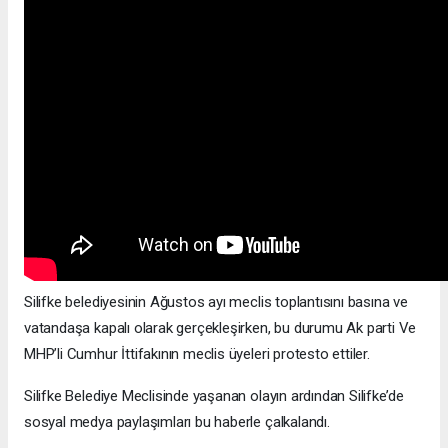
Silifke belediyesinin Ağustos ayı meclis toplantısını basına ve
vatandaşa kapalı olarak gerçekleşirken, bu durumu Ak parti Ve
MHP’li Cumhur İttifakının meclis üyeleri protesto ettiler.
Silifke Belediye Meclisinde yaşanan olayın ardından Silifke’de
sosyal medya paylaşımları bu haberle çalkalandı.