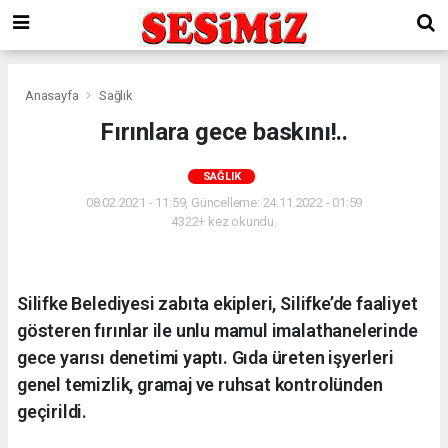
Anasayfa
Sağlık
Fırınlara gece baskını!..
SAĞLIK
08.02.2021 - 11:59, Güncelleme: 24.11.2022 - 01:59
4322+ kez okundu.
Silifke Belediyesi zabıta ekipleri, Silifke’de faaliyet
gösteren fırınlar ile unlu mamul imalathanelerinde
gece yarısı denetimi yaptı. Gıda üreten işyerleri
genel temizlik, gramaj ve ruhsat kontrolünden
geçirildi.