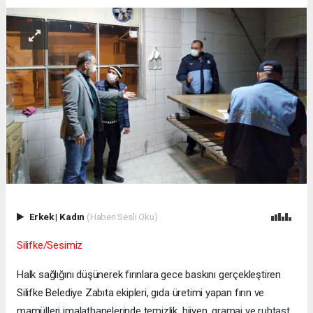
Erkek
|
Kadın
(Haberi Sesli Oku)
Silifke/Sesimiz
Halk sağlığını düşünerek fırınlara gece baskını gerçekleştiren
Silifke Belediye Zabıta ekipleri, gıda üretimi yapan fırın ve
mamülleri imalathanelerinde temizlik, hijyen, gramaj ve ruhtast