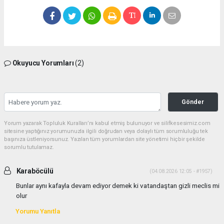
Okuyucu Yorumları
(2)
Gönder
Yorum yazarak Topluluk Kuralları’nı kabul etmiş bulunuyor ve silifkesesimiz.com
sitesine yaptığınız yorumunuzla ilgili doğrudan veya dolaylı tüm sorumluluğu tek
başınıza üstleniyorsunuz. Yazılan tüm yorumlardan site yönetimi hiçbir şekilde
sorumlu tutulamaz.
Karaböcülü
(04.08.2026 12:05 - #1957)
Bunlar aynı kafayla devam ediyor demek ki vatandaştan gizli meclis mi
olur
Yorumu Yanıtla