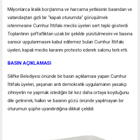
Milyonlarca liralık borçlanma ve harcama yetkisinin basından ve
vatandaştan gizli bir "kapalı oturumda" görüşülmek
istenmesine Cumhur İttifakı meclis üyeleri sert tepki gösterdi.
Toplantının şeffaflıktan uzak bir şekilde yürütülmesini ve basına
sansür uygulanmasını kabul edilemez bulan Cumhur İttifakı
üyeleri, kapalı meclis kararını protesto ederek salonu terk etti.
BASIN AÇIKLAMASI
Silifke Belediyesi önünde bir basın açıklaması yapan Cumhur
İttifakı üyeleri, yaşanan anti demokratik uygulamanın yasakçı
zihniyetin ne yapmak istediğini bir kez daha ortaya koyduğunu
dile getirerek, halkın ve basının gözü önünde yapılmayan bir
oturumun şüphe uyandırdığına dikkat çekildi.