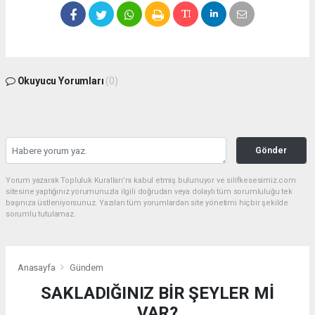
Okuyucu Yorumları
(0)
Gönder
Yorum yazarak Topluluk Kuralları’nı kabul etmiş bulunuyor ve silifkesesimiz.com
sitesine yaptığınız yorumunuzla ilgili doğrudan veya dolaylı tüm sorumluluğu tek
başınıza üstleniyorsunuz. Yazılan tüm yorumlardan site yönetimi hiçbir şekilde
sorumlu tutulamaz.
Anasayfa
Gündem
SAKLADIĞINIZ BİR ŞEYLER Mİ
VAR?