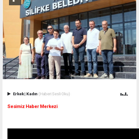
Erkek
|
Kadın
(Haberi Sesli Oku)
Sesimiz Haber Merkezi