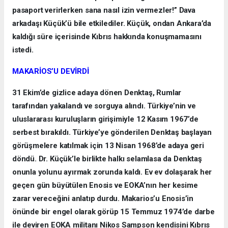
pasaport verirlerken sana nasıl izin vermezler!” Dava
arkadaşı Küçük’ü bile etkilediler. Küçük, ondan Ankara’da
kaldığı süre içerisinde Kıbrıs hakkında konuşmamasını
istedi.
MAKARİOS’U DEVİRDİ
31 Ekim’de gizlice adaya dönen Denktaş, Rumlar
tarafından yakalandı ve sorguya alındı. Türkiye’nin ve
uluslararası kuruluşların girişimiyle 12 Kasım 1967’de
serbest bırakıldı. Türkiye’ye gönderilen Denktaş başlayan
görüşmelere katılmak için 13 Nisan 1968’de adaya geri
döndü. Dr. Küçük’le birlikte halkı selamlasa da Denktaş
onunla yolunu ayırmak zorunda kaldı. Ev ev dolaşarak her
geçen gün büyütülen Enosis ve EOKA’nın her kesime
zarar vereceğini anlatıp durdu. Makarios’u Enosis’in
önünde bir engel olarak görüp 15 Temmuz 1974’de darbe
ile deviren EOKA militanı Nikos Sampson kendisini Kıbrıs