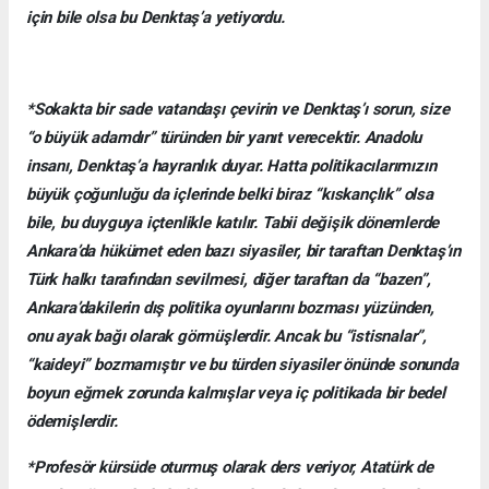
için bile olsa bu Denktaş’a yetiyordu.
*Sokakta bir sade vatandaşı çevirin ve Denktaş’ı sorun, size
“o büyük adamdır” türünden bir yanıt verecektir. Anadolu
insanı, Denktaş’a hayranlık duyar. Hatta politikacılarımızın
büyük çoğunluğu da içlerinde belki biraz “kıskançlık” olsa
bile, bu duyguya içtenlikle katılır. Tabii değişik dönemlerde
Ankara’da hükümet eden bazı siyasiler, bir taraftan Denktaş’ın
Türk halkı tarafından sevilmesi, diğer taraftan da “bazen”,
Ankara’dakilerin dış politika oyunlarını bozması yüzünden,
onu ayak bağı olarak görmüşlerdir. Ancak bu “istisnalar”,
“kaideyi” bozmamıştır ve bu türden siyasiler önünde sonunda
boyun eğmek zorunda kalmışlar veya iç politikada bir bedel
ödemişlerdir.
*Profesör kürsüde oturmuş olarak ders veriyor, Atatürk de