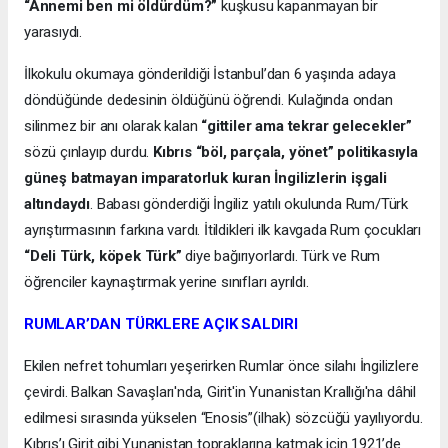
“Annemi ben mi öldürdüm?”
kuşkusu kapanmayan bir
yarasıydı.
İlkokulu okumaya gönderildiği İstanbul’dan 6 yaşında adaya
döndüğünde dedesinin öldüğünü öğrendi. Kulağında ondan
silinmez bir anı olarak kalan
“gittiler ama tekrar gelecekler”
sözü çınlayıp durdu.
Kıbrıs “böl, parçala, yönet” politikasıyla
güneş batmayan imparatorluk kuran İngilizlerin işgali
altındaydı
. Babası gönderdiği İngiliz yatılı okulunda Rum/Türk
ayrıştırmasının farkına vardı. İtildikleri ilk kavgada Rum çocukları
“Deli Türk, köpek Türk”
diye bağırıyorlardı. Türk ve Rum
öğrenciler kaynaştırmak yerine sınıfları ayrıldı.
RUMLAR’DAN TÜRKLERE AÇIK SALDIRI
Ekilen nefret tohumları yeşerirken Rumlar önce silahı İngilizlere
çevirdi. Balkan Savaşları'nda, Girit'in Yunanistan Krallığı'na dâhil
edilmesi sırasında yükselen “Enosis”(ilhak) sözcüğü yayılıyordu.
Kıbrıs’ı Girit gibi Yunanistan topraklarına katmak için 1921’de