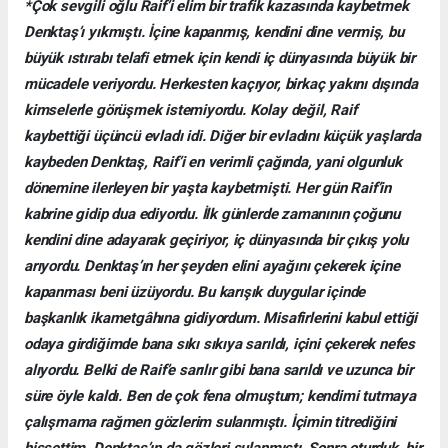
*Çok sevgili oğlu Raif’i elim bir trafik kazasında kaybetmek
Denktaş’ı yıkmıştı. İçine kapanmış, kendini dine vermiş, bu
büyük ıstırabı telafi etmek için kendi iç dünyasında büyük bir
mücadele veriyordu. Herkesten kaçıyor, birkaç yakını dışında
kimselerle görüşmek istemiyordu. Kolay değil, Raif
kaybettiği üçüncü evladı idi. Diğer bir evladını küçük yaşlarda
kaybeden Denktaş, Raif’i en verimli çağında, yani olgunluk
dönemine ilerleyen bir yaşta kaybetmişti. Her gün Raif’in
kabrine gidip dua ediyordu. İlk günlerde zamanının çoğunu
kendini dine adayarak geçiriyor, iç dünyasında bir çıkış yolu
arıyordu. Denktaş’ın her şeyden elini ayağını çekerek içine
kapanması beni üzüyordu. Bu karışık duygular içinde
başkanlık ikametgâhına gidiyordum. Misafirlerini kabul ettiği
odaya girdiğimde bana sıkı sıkıya sarıldı, içini çekerek nefes
alıyordu. Belki de Raif’e sarılır gibi bana sarıldı ve uzunca bir
süre öyle kaldı. Ben de çok fena olmuştum; kendimi tutmaya
çalışmama rağmen gözlerim sulanmıştı. İçimin titrediğini