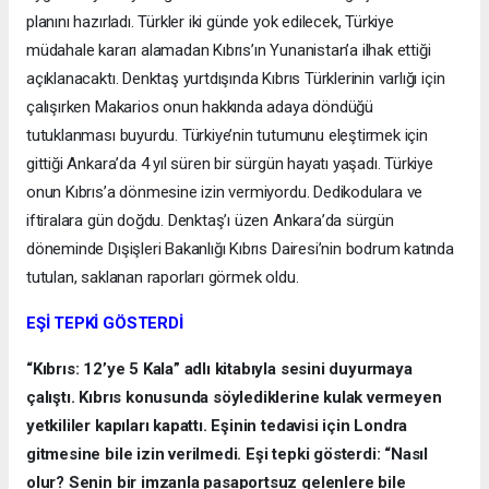
planını hazırladı. Türkler iki günde yok edilecek, Türkiye
müdahale kararı alamadan Kıbrıs’ın Yunanistan’a ilhak ettiği
açıklanacaktı. Denktaş yurtdışında Kıbrıs Türklerinin varlığı için
çalışırken Makarios onun hakkında adaya döndüğü
tutuklanması buyurdu. Türkiye’nin tutumunu eleştirmek için
gittiği Ankara’da 4 yıl süren bir sürgün hayatı yaşadı. Türkiye
onun Kıbrıs’a dönmesine izin vermiyordu. Dedikodulara ve
iftiralara gün doğdu. Denktaş’ı üzen Ankara’da sürgün
döneminde Dışişleri Bakanlığı Kıbrıs Dairesi’nin bodrum katında
tutulan, saklanan raporları görmek oldu.
EŞİ TEPKİ GÖSTERDİ
“Kıbrıs: 12’ye 5 Kala” adlı kitabıyla sesini duyurmaya
çalıştı. Kıbrıs konusunda söylediklerine kulak vermeyen
yetkililer kapıları kapattı. Eşinin tedavisi için Londra
gitmesine bile izin verilmedi. Eşi tepki gösterdi: “Nasıl
olur? Senin bir imzanla pasaportsuz gelenlere bile