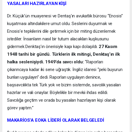
YASALARI HAZIRLAYAN KİŞİ
Dr. Küçük’ün muayenesi ve Dentaş’ın avukatlık bürosu “Enosis”
kuşatması altındakilere umut oldu. Seslerini duyurmak ve
Enosis’e tepkilerini dile getirmek için bir miting düzenlemek
istediler. İnsanların nasıl bir tutum alacakları kuşkusunu
gidermek Denktaş’ın önerisiyle kapı kapı dolaşıldı.
27 Kasım
1948 tarihi bir gündü. Türklerin ilk mitingi, Denktaş’ın ilk
halka seslenişiydi. 1949’da savcı oldu:
“Raporları
çıkarıncaya kadar iki sene uğraştık. İngiliz idaresi “peki buyurun
bunları uygulayın” dedi. Raporları uygulayın denince,
başsavcılıkta tek Türk yok ve bizim sistemde, savcılık yasaları
hazırlar ve vali onaylar. Böylelikle bir mevkii ihdas edildi.
Savcılığa geçtim ve orada bu yasaları hazırlayan kişi olarak
görev yaptım.”
MAKARİOS’A EOKA LİDERİ OLARAK BELGELEDİ