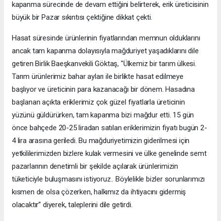
kapanma sürecinde de devam ettiğini belirterek, erik üreticisinin
büyük bir Pazar sıkıntısı çektiğine dikkat çekti.
Hasat süresinde ürünlerinin fiyatlarından memnun olduklarını
ancak tam kapanma dolayısıyla mağduriyet yaşadıklarını dile
getiren Birlik Baeşkanvekili Göktaş, "Ülkemiz bir tarım ülkesi.
Tarım ürünlerimiz bahar ayları ile birlikte hasat edilmeye
başlıyor ve üreticinin para kazanacağı bir dönem. Hasadına
başlanan açıkta eriklerimiz çok güzel fiyatlarla üreticinin
yüzünü güldürürken, tam kapanma bizi mağdur etti. 15 gün
önce bahçede 20-25 liradan satılan eriklerimizin fiyatı bugün 2-
4 lira arasına geriledi. Bu mağduriyetimizin giderilmesi için
yetkililerimizden bizlere kulak vermesini ve ülke genelinde semt
pazarlarının denetimli bir şekilde açılarak ürünlerimizin
tüketiciyle buluşmasını istiyoruz.. Böylelikle bizler sorunlarımızı
kısmen de olsa çözerken, halkımız da ihtiyacını gidermiş
olacaktır” diyerek, taleplerini dile getirdi.