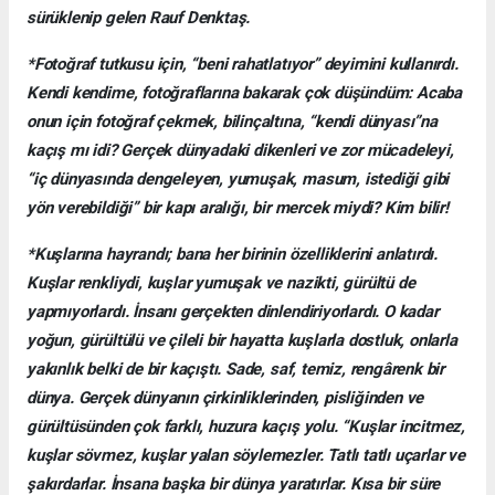
sürüklenip gelen Rauf Denktaş.
*Fotoğraf tutkusu için, “beni rahatlatıyor” deyimini kullanırdı.
Kendi kendime, fotoğraflarına bakarak çok düşündüm: Acaba
onun için fotoğraf çekmek, bilinçaltına, “kendi dünyası”na
kaçış mı idi? Gerçek dünyadaki dikenleri ve zor mücadeleyi,
“iç dünyasında dengeleyen, yumuşak, masum, istediği gibi
yön verebildiği” bir kapı aralığı, bir mercek miydi? Kim bilir!
*Kuşlarına hayrandı; bana her birinin özelliklerini anlatırdı.
Kuşlar renkliydi, kuşlar yumuşak ve nazikti, gürültü de
yapmıyorlardı. İnsanı gerçekten dinlendiriyorlardı. O kadar
yoğun, gürültülü ve çileli bir hayatta kuşlarla dostluk, onlarla
yakınlık belki de bir kaçıştı. Sade, saf, temiz, rengârenk bir
dünya. Gerçek dünyanın çirkinliklerinden, pisliğinden ve
gürültüsünden çok farklı, huzura kaçış yolu. “Kuşlar incitmez,
kuşlar sövmez, kuşlar yalan söylemezler. Tatlı tatlı uçarlar ve
şakırdarlar. İnsana başka bir dünya yaratırlar. Kısa bir süre