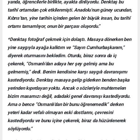
yanda, öğrencilerle birlikte, ayakta dinliyordu. Denktaş bu
tarihî ortamdan çok etkilenmişti. Anadolu’nun güney ucundan,
Kıbrıs’tan, yine tarihin içinden gelen bir büyük insan, bu tarihî
ortamı tamamlıyor, onun bir parçası oluyordu.”
*Denktaş fotoğraf çekmek için dolaştı. Masaya dönerken ben
yine saygıyla ayağa kalktım ve “Sayın Cumhurbaşkanım,”
diyerek oturmasını bekledim. Oturdu, biraz sonra da iç
çekerek, “Osmanlı’dan adaya her şey gelmiş ama bu
gelmemiş,” dedi. Benim kendisine karşı saygılı davranışımı
kastediyordu. Denktaş masaya gelip giderken benden başka
yerinden kıpırdayan yoktu. Ancak o sözleriyle muhtemelen
bizim masamızı değil, adadaki genel davranışı kastediyordu.
Ama o bence “Osmanlı’dan bir bunu öğrenemedik” derken
yeteri kadar vefalı olmayan eski dostlarını, çevresini
kastediyordu ve bunu içine çekerek, biraz da hüzünlenerek
söylüyordu.”