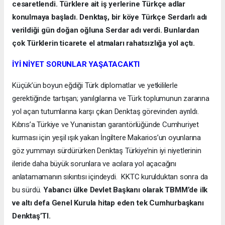
cesaretlendi. Türklere ait iş yerlerine Türkçe adlar
konulmaya başladı. Denktaş, bir köye Türkçe Serdarlı adı
verildiği gün doğan oğluna Serdar adı verdi. Bunlardan
çok Türklerin ticarete el atmaları rahatsızlığa yol açtı.
İYİ NİYET SORUNLAR YAŞATACAKTI
Küçük’ün boyun eğdiği Türk diplomatlar ve yetkililerle
gerektiğinde tartışan; yanılgılarına ve Türk toplumunun zararına
yol açan tutumlarına karşı çıkan Denktaş görevinden ayrıldı.
Kıbrıs’a Türkiye ve Yunanistan garantörlüğünde Cumhuriyet
kurması için yeşil ışık yakan İngiltere Makarios’un oyunlarına
göz yummayı sürdürürken Denktaş Türkiye’nin iyi niyetlerinin
ileride daha büyük sorunlara ve acılara yol açacağını
anlatamamanın sıkıntısı içindeydi. KKTC kurulduktan sonra da
bu sürdü.
Yabancı ülke Devlet Başkanı olarak TBMM’de ilk
ve altı defa Genel Kurula hitap eden tek Cumhurbaşkanı
Denktaş’TI.