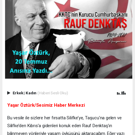
Erkek
|
Kadın
(Haberi Sesli Oku)
Yaşar Öztürk/Sesimiz Haber Merkezi
Bu vesile ile sizlere her fırsatta Silifke’ye, Taşucu’na gelen ve
Silifke’den Kıbrıs’a gidenleri konuk eden Rauf Denktaş’ın
bilinmeyen yönleriyle yaşam öyküsünü aktaracağım. Eğer yazı