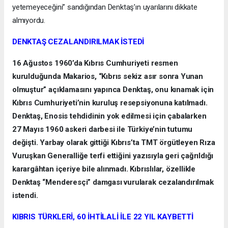
yetemeyeceğini” sandığından Denktaş’ın uyarılarını dikkate
almıyordu.
DENKTAŞ CEZALANDIRILMAK İSTEDİ
16 Ağustos 1960’da Kıbrıs Cumhuriyeti resmen
kurulduğunda Makarios, “Kıbrıs sekiz asır sonra Yunan
olmuştur” açıklamasını yapınca Denktaş, onu kınamak için
Kıbrıs Cumhuriyeti’nin kuruluş resepsiyonuna katılmadı.
Denktaş, Enosis tehdidinin yok edilmesi için çabalarken
27 Mayıs 1960 askeri darbesi ile Türkiye’nin tutumu
değişti. Yarbay olarak gittiği Kıbrıs’ta TMT örgütleyen Rıza
Vuruşkan Generalliğe terfi ettiğini yazısıyla geri çağrıldığı
karargâhtan içeriye bile alınmadı. Kıbrıslılar, özellikle
Denktaş “Menderesçi” damgası vurularak cezalandırılmak
istendi.
KIBRIS TÜRKLERİ, 60 İHTİLALİ İLE 22 YIL KAYBETTİ