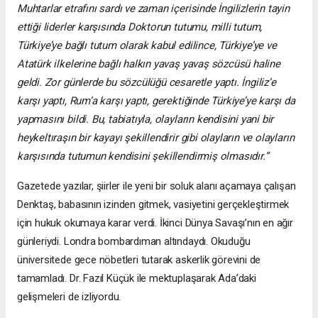
Muhtarlar etrafını sardı ve zaman içerisinde İngilizlerin tayin
ettiği liderler karşısında Doktorun tutumu, milli tutum,
Türkiye’ye bağlı tutum olarak kabul edilince, Türkiye’ye ve
Atatürk ilkelerine bağlı halkın yavaş yavaş sözcüsü haline
geldi. Zor günlerde bu sözcülüğü cesaretle yaptı. İngiliz’e
karşı yaptı, Rum’a karşı yaptı, gerektiğinde Türkiye’ye karşı da
yapmasını bildi. Bu, tabiatıyla, olayların kendisini yani bir
heykeltıraşın bir kayayı şekillendirir gibi olayların ve olayların
karşısında tutumun kendisini şekillendirmiş olmasıdır.”
Gazetede yazılar, şiirler ile yeni bir soluk alanı açamaya çalışan
Denktaş, babasının izinden gitmek, vasiyetini gerçekleştirmek
için hukuk okumaya karar verdi. İkinci Dünya Savaşı’nın en ağır
günleriydi. Londra bombardıman altındaydı. Okuduğu
üniversitede gece nöbetleri tutarak askerlik görevini de
tamamladı. Dr. Fazıl Küçük ile mektuplaşarak Ada’daki
gelişmeleri de izliyordu.