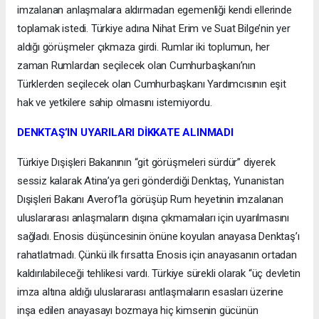
imzalanan anlaşmalara aldırmadan egemenliği kendi ellerinde
toplamak istedi. Türkiye adına Nihat Erim ve Suat Bilge’nin yer
aldığı görüşmeler çıkmaza girdi. Rumlar iki toplumun, her
zaman Rumlardan seçilecek olan Cumhurbaşkanı’nın
Türklerden seçilecek olan Cumhurbaşkanı Yardımcısının eşit
hak ve yetkilere sahip olmasını istemiyordu.
DENKTAŞ’IN UYARILARI DİKKATE ALINMADI
Türkiye Dışişleri Bakanının “git görüşmeleri sürdür” diyerek
sessiz kalarak Atina’ya geri gönderdiği Denktaş, Yunanistan
Dışişleri Bakanı Averof’la görüşüp Rum heyetinin imzalanan
uluslararası anlaşmaların dışına çıkmamaları için uyarılmasını
sağladı. Enosis düşüncesinin önüne koyulan anayasa Denktaş’ı
rahatlatmadı. Çünkü ilk fırsatta Enosis için anayasanın ortadan
kaldırılabileceği tehlikesi vardı. Türkiye sürekli olarak “üç devletin
imza altına aldığı uluslararası antlaşmaların esasları üzerine
inşa edilen anayasayı bozmaya hiç kimsenin gücünün