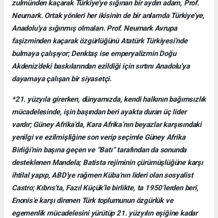
zulmünden kaçarak Türkiye’ye sığınan bir aydın adam, Prof.
Neumark. Ortak yönleri her ikisinin de bir anlamda Türkiye’ye,
Anadolu’ya sığınmış olmaları. Prof. Neumark Avrupa
faşizminden kaçarak özgürlüğünü Atatürk Türkiyesi’nde
bulmaya çalışıyor; Denktaş ise emperyalizmin Doğu
Akdeniz’deki baskılarından ezildiği için sırtını Anadolu’ya
dayamaya çalışan bir siyasetçi.
*21. yüzyıla girerken, dünyamızda, kendi halkının bağımsızlık
mücadelesinde, işin başından beri ayakta duran üç lider
vardır; Güney Afrika’da, Kara Afrika’nın beyazlar karşısındaki
yenilgi ve ezilmişliğine son verip seçimle Güney Afrika
Birliği’nin başına geçen ve “Batı” tarafından da sonunda
desteklenen Mandela; Batista rejiminin çürümüşlüğüne karşı
ihtilal yapıp, ABD’ye rağmen Küba’nın lideri olan sosyalist
Castro; Kıbrıs’ta, Fazıl Küçük’le birlikte, ta 1950’lerden beri,
Enonis’e karşı direnen Türk toplumunun özgürlük ve
egemenlik mücadelesini yürütüp 21. yüzyılın eşiğine kadar