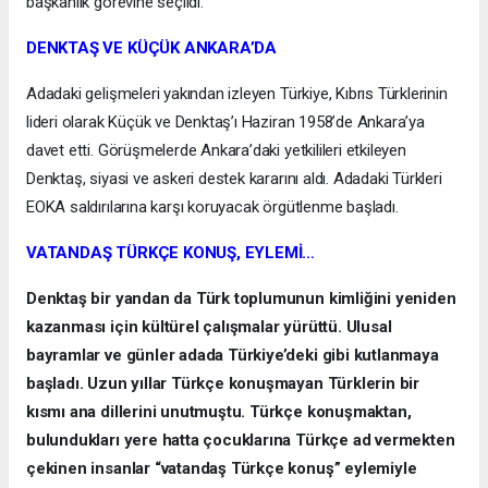
başkanlık görevine seçildi.
DENKTAŞ VE KÜÇÜK ANKARA’DA
Adadaki gelişmeleri yakından izleyen Türkiye, Kıbrıs Türklerinin
lideri olarak Küçük ve Denktaş’ı Haziran 1958’de Ankara’ya
davet etti. Görüşmelerde Ankara’daki yetkilileri etkileyen
Denktaş, siyasi ve askeri destek kararını aldı. Adadaki Türkleri
EOKA saldırılarına karşı koruyacak örgütlenme başladı.
VATANDAŞ TÜRKÇE KONUŞ, EYLEMİ…
Denktaş bir yandan da Türk toplumunun kimliğini yeniden
kazanması için kültürel çalışmalar yürüttü. Ulusal
bayramlar ve günler adada Türkiye’deki gibi kutlanmaya
başladı. Uzun yıllar Türkçe konuşmayan Türklerin bir
kısmı ana dillerini unutmuştu. Türkçe konuşmaktan,
bulundukları yere hatta çocuklarına Türkçe ad vermekten
çekinen insanlar “vatandaş Türkçe konuş” eylemiyle