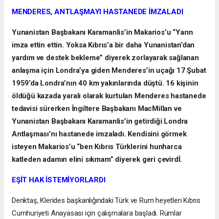
MENDERES, ANTLAŞMAYI HASTANEDE İMZALADI
Yunanistan Başbakanı Karamanlis’in Makarios’u “Yarın
imza ettin ettin. Yoksa Kıbrıs’a bir daha Yunanistan’dan
yardım ve destek bekleme” diyerek zorlayarak sağlanan
anlaşma için Londra’ya giden Menderes’in uçağı 17 Şubat
1959’da Londra’nın 40 km yakınlarında düştü. 16 kişinin
öldüğü kazada yaralı olarak kurtulan Menderes hastanede
tedavisi sürerken İngiltere Başbakanı MacMillan ve
Yunanistan Başbakanı Karamanlis’in getirdiği Londra
Antlaşması’nı hastanede imzaladı. Kendisini görmek
isteyen Makarios’u “ben Kıbrıs Türklerini hunharca
katleden adamın elini sıkmam” diyerek geri çevirdİ.
EŞİT HAK İSTEMİYORLARDI
Denktaş, Klerides başkanlığındaki Türk ve Rum heyetleri Kıbrıs
Cumhuriyeti Anayasası için çalışmalara başladı. Rumlar