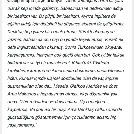
yazdığı kitapta şöyle anlatıyor:
“Anne yokluğunu derin bir yara
olarak hep içinde gizlemiş. Babasından ve dedesinden aldığı
bir idealizm var. Bu güçlü bir idealizm. Ayrıca İngiltere'de
eğitim aldığı için disiplinli bir düşünce sistemi de geliştirmiş.
Denktaş hep yalnız bir çocuk olmuş. Sürekli okumuş ve
yazmış. Babası da onu hep bu yönde teşvik etmiş. Kuran'ı ilk
defa İngilizcesinden okumuş. Sonra Türkçesinden okuyarak
karşılaştırmış. İnançları çok güçlü olan biri. Çok iyi bir hukuk
birikimi var ve iyi bir müzakereci. Kıbrıs'taki Türklerin
kimliklerini koruma ve ikinci sınıfa düşmeme mücadelesinin
lideri. Rumlar içinde kişisel dostlukları olan da var, kişisel
düşmanlıkları olan da... Mesela, Glafkos Klerides ile dost.
Ama Makarios'a hep düşman olmuş. Irkçı düşmanlık yok
onda. O bir mücadele ve dava adamı. Üç çocuğunu
kaybetmiş. Bu çok acı bir olay. Ama Denktaş halkın önünde
güçsüzlüğünü göstermemek için çocuklarının acısını hiç
yaşayamamış."