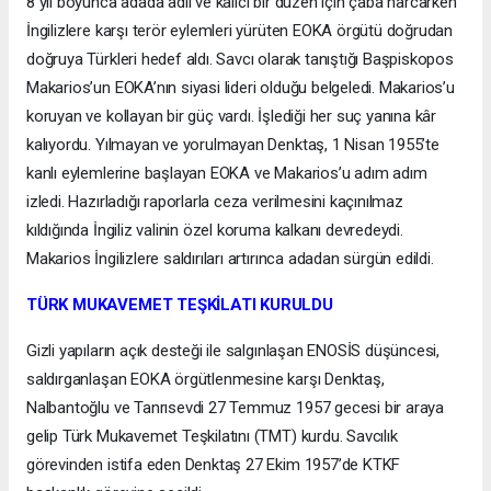
8 yıl boyunca adada adil ve kalıcı bir düzen için çaba harcarken
İngilizlere karşı terör eylemleri yürüten EOKA örgütü doğrudan
doğruya Türkleri hedef aldı. Savcı olarak tanıştığı Başpiskopos
Makarios’un EOKA’nın siyasi lideri olduğu belgeledi. Makarios’u
koruyan ve kollayan bir güç vardı. İşlediği her suç yanına kâr
kalıyordu. Yılmayan ve yorulmayan Denktaş, 1 Nisan 1955’te
kanlı eylemlerine başlayan EOKA ve Makarios’u adım adım
izledi. Hazırladığı raporlarla ceza verilmesini kaçınılmaz
kıldığında İngiliz valinin özel koruma kalkanı devredeydi.
Makarios İngilizlere saldırıları artırınca adadan sürgün edildi.
TÜRK MUKAVEMET TEŞKİLATI KURULDU
Gizli yapıların açık desteği ile salgınlaşan ENOSİS düşüncesi,
saldırganlaşan EOKA örgütlenmesine karşı Denktaş,
Nalbantoğlu ve Tanrısevdi 27 Temmuz 1957 gecesi bir araya
gelip Türk Mukavemet Teşkilatını (TMT) kurdu. Savcılık
görevinden istifa eden Denktaş 27 Ekim 1957’de KTKF