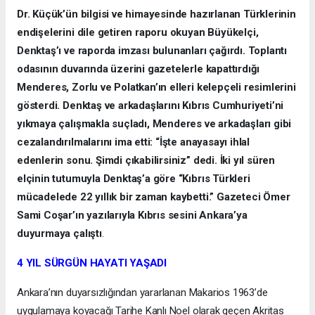
Dr. Küçük’ün bilgisi ve himayesinde hazırlanan Türklerinin
endişelerini dile getiren raporu okuyan Büyükelçi,
Denktaş’ı ve raporda imzası bulunanları çağırdı. Toplantı
odasının duvarında üzerini gazetelerle kapattırdığı
Menderes, Zorlu ve Polatkan’ın elleri kelepçeli resimlerini
gösterdi. Denktaş ve arkadaşlarını Kıbrıs Cumhuriyeti’ni
yıkmaya çalışmakla suçladı, Menderes ve arkadaşları gibi
cezalandırılmalarını ima etti: “İşte anayasayı ihlal
edenlerin sonu. Şimdi çıkabilirsiniz” dedi. İki yıl süren
elçinin tutumuyla Denktaş’a göre “Kıbrıs Türkleri
mücadelede 22 yıllık bir zaman kaybetti.” Gazeteci Ömer
Sami Coşar’ın yazılarıyla Kıbrıs sesini Ankara’ya
duyurmaya çalıştı
.
4 YIL SÜRGÜN HAYATI YAŞADI
Ankara’nın duyarsızlığından yararlanan Makarios 1963’de
uygulamaya koyacağı Tarihe Kanlı Noel olarak geçen Akritas