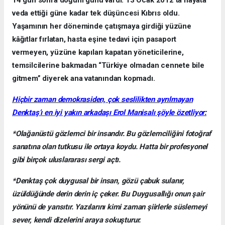
14 gün sonra doğum günü vardı. 13 Ocak 2012’ta hayata
veda ettiği güne kadar tek düşüncesi Kıbrıs oldu.
Yaşamının her döneminde çatışmaya girdiği yüzüne
kâğıtlar fırlatan, hasta eşine tedavi için pasaport
vermeyen, yüzüne kapıları kapatan yöneticilerine,
temsilcilerine bakmadan “Türkiye olmadan cennete bile
gitmem” diyerek ana vatanından kopmadı.
Hiçbir zaman demokrasiden, çok seslilikten ayrılmayan
Denktaş’ı en iyi yakın arkadaşı Erol Manisalı şöyle özetliyor:
*Olağanüstü gözlemci bir insandır. Bu gözlemciliğini fotoğraf
sanatına olan tutkusu ile ortaya koydu. Hatta bir profesyonel
gibi birçok uluslararası sergi açtı.
*Denktaş çok duygusal bir insan, gözü çabuk sulanır,
üzüldüğünde derin derin iç çeker. Bu Duygusallığı onun şair
yönünü de yansıtır. Yazılarını kimi zaman şiirlerle süslemeyi
sever, kendi dizelerini araya sokuşturur.