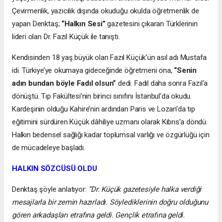
Çevirmenlik, yazıcılık dışında okuduğu okulda öğretmenlik de
yapan Denktaş;
“Halkın Sesi”
gazetesini çıkaran Türklerinin
lideri olan Dr. Fazıl Küçük ile tanıştı.
Kendisinden 18 yaş büyük olan Fazıl Küçük’ün asıl adı Mustafa
idi. Türkiye’ye okumaya gideceğinde öğretmeni ona,
“Senin
adın bundan böyle Fadıl olsun”
dedi. Fadıl daha sonra Fazıl‘a
dönüştü. Tıp Fakültesi’nin birinci sınıfını İstanbul’da okudu.
Kardeşinin olduğu Kahire’nin ardından Paris ve Lozan’da tıp
eğitimini sürdüren Küçük dâhiliye uzmanı olarak Kıbrıs’a döndü.
Halkın bedensel sağlığı kadar toplumsal varlığı ve özgürlüğü için
de mücadeleye başladı.
HALKIN SÖZCÜSÜ OLDU
Denktaş şöyle anlatıyor:
“Dr. Küçük gazetesiyle halka verdiği
mesajlarla bir zemin hazırladı. Söylediklerinin doğru olduğunu
gören arkadaşları etrafına geldi. Gençlik etrafına geldi.