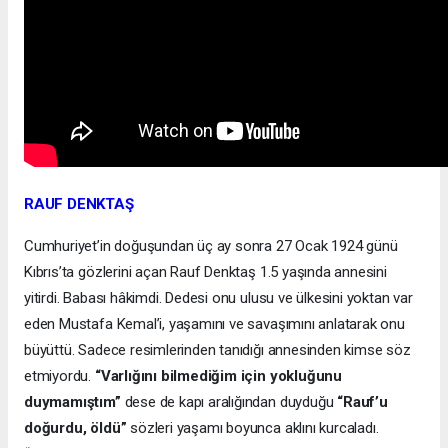
RAUF DENKTAŞ
Cumhuriyet’in doğuşundan üç ay sonra 27 Ocak 1924 günü
Kıbrıs’ta gözlerini açan Rauf Denktaş 1.5 yaşında annesini
yitirdi. Babası hâkimdi. Dedesi onu ulusu ve ülkesini yoktan var
eden Mustafa Kemal’i, yaşamını ve savaşımını anlatarak onu
büyüttü. Sadece resimlerinden tanıdığı annesinden kimse söz
etmiyordu.
“Varlığını bilmediğim için yokluğunu
duymamıştım”
dese de kapı aralığından duyduğu
“Rauf’u
doğurdu, öldü”
sözleri yaşamı boyunca aklını kurcaladı.