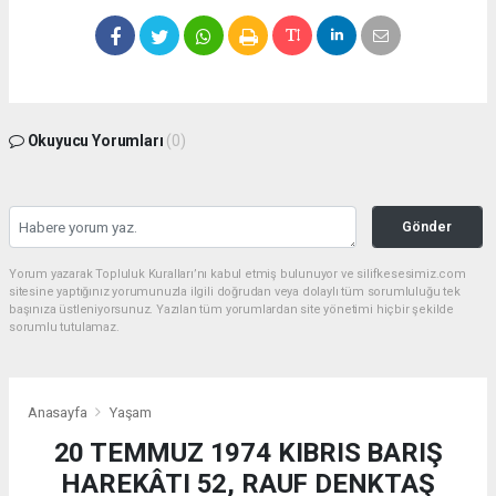
Okuyucu Yorumları
(0)
Gönder
Yorum yazarak Topluluk Kuralları’nı kabul etmiş bulunuyor ve silifkesesimiz.com
sitesine yaptığınız yorumunuzla ilgili doğrudan veya dolaylı tüm sorumluluğu tek
başınıza üstleniyorsunuz. Yazılan tüm yorumlardan site yönetimi hiçbir şekilde
sorumlu tutulamaz.
Anasayfa
Yaşam
20 TEMMUZ 1974 KIBRIS BARIŞ
HAREKÂTI 52, RAUF DENKTAŞ