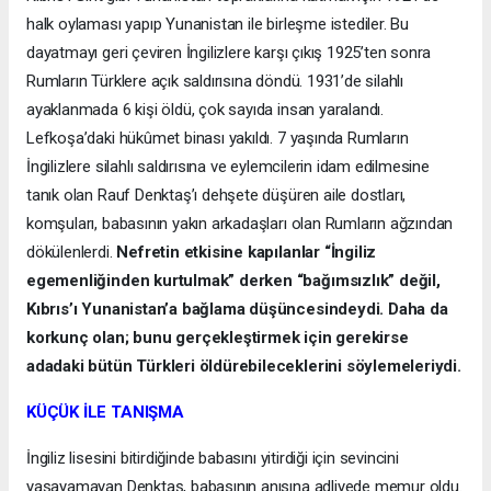
halk oylaması yapıp Yunanistan ile birleşme istediler. Bu
dayatmayı geri çeviren İngilizlere karşı çıkış 1925’ten sonra
Rumların Türklere açık saldırısına döndü. 1931’de silahlı
ayaklanmada 6 kişi öldü, çok sayıda insan yaralandı.
Lefkoşa’daki hükûmet binası yakıldı. 7 yaşında Rumların
İngilizlere silahlı saldırısına ve eylemcilerin idam edilmesine
tanık olan Rauf Denktaş’ı dehşete düşüren aile dostları,
komşuları, babasının yakın arkadaşları olan Rumların ağzından
dökülenlerdi.
Nefretin etkisine kapılanlar “İngiliz
egemenliğinden kurtulmak” derken “bağımsızlık” değil,
Kıbrıs’ı Yunanistan’a bağlama düşüncesindeydi. Daha da
korkunç olan; bunu gerçekleştirmek için gerekirse
adadaki bütün Türkleri öldürebileceklerini söylemeleriydi.
KÜÇÜK İLE TANIŞMA
İngiliz lisesini bitirdiğinde babasını yitirdiği için sevincini
yaşayamayan Denktaş, babasının anısına adliyede memur oldu.