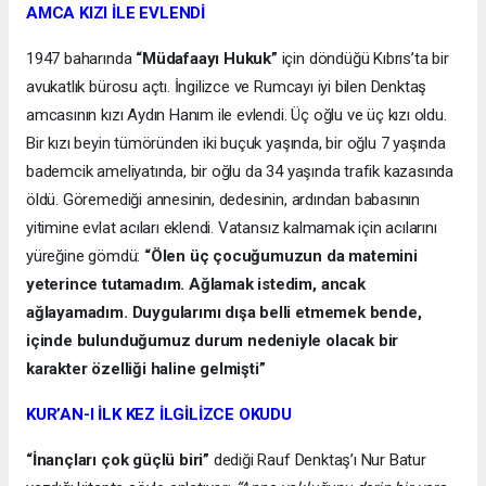
AMCA KIZI İLE EVLENDİ
1947 baharında
“Müdafaayı Hukuk”
için döndüğü Kıbrıs’ta bir
avukatlık bürosu açtı. İngilizce ve Rumcayı iyi bilen Denktaş
amcasının kızı Aydın Hanım ile evlendi. Üç oğlu ve üç kızı oldu.
Bir kızı beyin tümöründen iki buçuk yaşında, bir oğlu 7 yaşında
bademcik ameliyatında, bir oğlu da 34 yaşında trafik kazasında
öldü. Göremediği annesinin, dedesinin, ardından babasının
yitimine evlat acıları eklendi. Vatansız kalmamak için acılarını
yüreğine gömdü:
“Ölen üç çocuğumuzun da matemini
yeterince tutamadım. Ağlamak istedim, ancak
ağlayamadım. Duygularımı dışa belli etmemek bende,
içinde bulunduğumuz durum nedeniyle olacak bir
karakter özelliği haline gelmişti”
KUR’AN-I İLK KEZ İLGİLİZCE OKUDU
“İnançları çok güçlü biri”
dediği Rauf Denktaş’ı Nur Batur