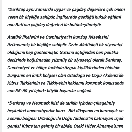
*Denktaş aynı zamanda uygar ve çağdaş değerlere çok önem
veren bir kişiliğe sahiptir. İngiltere’de gördüğü hukuk eğitimi
onu Batı’nın çağdaş değerleri ile bütünleştirmiştir.
Atatürk ilkelerini ve Cumhuriyet’in kuruluş felsefesini
özümsemiş bir kişiliğe sahiptir. Özde Atatürkçü bir siyasetçi
olduğunu hep göstermiştir. Gözünü açtığından beri politika
denizinde boğulmadan yüzmüş bir siyasetçi olarak Denktaş,
Cumhuriyet ve bölge tarihinin özgün kişiliklerinden birisidir.
Dünyanın en kritik bölgesi olan Ortadoğu ve Doğu Akdeniz’de
Kıbrıs Türklerinin ve Türkiye’nin haklarını korumak konusunda
son 55-60 yıl içinde büyük başarılar sağladı.
*Denktaş ve Neumark İkisi de tarihin içinden çıkagelmiş
heykelleri anımsatıyorlar bana. Biri dünyanın en karmaşık ve
sorunlu bölgesi Ortadoğu ile Doğu Akdeniz’in batmayan uçak
gemisi Kıbrıs’tan gelmiş bir abide, Öteki Hitler Almanya’sının