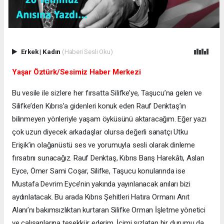
Erkek
|
Kadın
(Haberi Sesli Oku)
Yaşar Öztürk/Sesimiz Haber Merkezi
Bu vesile ile sizlere her fırsatta Silifke’ye, Taşucu’na gelen ve
Silifke’den Kıbrıs’a gidenleri konuk eden Rauf Denktaş’ın
bilinmeyen yönleriyle yaşam öyküsünü aktaracağım. Eğer yazı
çok uzun diyecek arkadaşlar olursa değerli sanatçı Utku
Erişik’in olağanüstü ses ve yorumuyla sesli olarak dinleme
fırsatını sunacağız. Rauf Denktaş, Kıbrıs Barış Harekâtı, Aslan
Eyce, Ömer Sami Coşar, Silifke, Taşucu konularında ise
Mustafa Devrim Eyce’nin yakında yayınlanacak anıları bizi
aydınlatacak. Bu arada Kıbrıs Şehitleri Hatıra Ormanı Anıt
Alanı’nı bakımsızlıktan kurtaran Silifke Orman İşletme yönetici
ve çalışanlarına teşekkür ederim. İçimi sızlatan bir durumu da