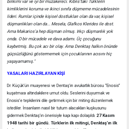
birikimi var ve iyi bir müzakereci. Kıbrıs'taki Türklerin
kimliklerini koruma ve ikinci sınıfa düşmeme mücadelesinin
lideri. Rumlar içinde kişisel dostlukları olan da var, kişisel
düşmanlıkları olan da... Mesela, Glafkos Klerides ile dost.
Ama Makarios'a hep düşman olmuş. Irkçı düşmanlık yok
onda. O bir mücadele ve dava adamı. Üç çocuğunu
kaybetmiş. Bu çok acı bir olay. Ama Denktaş halkın önünde
güçsüzlüğünü göstermemek için çocuklarının acısını hiç
yaşayamamış."
YASALARI HAZIRLAYAN KİŞİ
Dr. Küçük’ün muayenesi ve Dentaş’ın avukatlık bürosu “Enosis”
kuşatması altındakilere umut oldu. Seslerini duyurmak ve
Enosis’e tepkilerini dile getirmek için bir miting düzenlemek
istediler. İnsanların nasıl bir tutum alacakları kuşkusunu
gidermek Denktaş’ın önerisiyle kapı kapı dolaşıldı.
27 Kasım
1948 tarihi bir gündü. Türklerin ilk mitingi, Denktaş’ın ilk