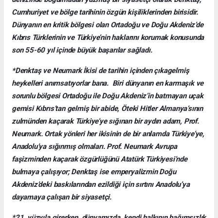
Cumhuriyet ve bölge tarihinin özgün kişiliklerinden birisidir.
Dünyanın en kritik bölgesi olan Ortadoğu ve Doğu Akdeniz’de
Kıbrıs Türklerinin ve Türkiye’nin haklarını korumak konusunda
son 55-60 yıl içinde büyük başarılar sağladı.
*Denktaş ve Neumark İkisi de tarihin içinden çıkagelmiş
heykelleri anımsatıyorlar bana. Biri dünyanın en karmaşık ve
sorunlu bölgesi Ortadoğu ile Doğu Akdeniz’in batmayan uçak
gemisi Kıbrıs’tan gelmiş bir abide, Öteki Hitler Almanya’sının
zulmünden kaçarak Türkiye’ye sığınan bir aydın adam, Prof.
Neumark. Ortak yönleri her ikisinin de bir anlamda Türkiye’ye,
Anadolu’ya sığınmış olmaları. Prof. Neumark Avrupa
faşizminden kaçarak özgürlüğünü Atatürk Türkiyesi’nde
bulmaya çalışıyor; Denktaş ise emperyalizmin Doğu
Akdeniz’deki baskılarından ezildiği için sırtını Anadolu’ya
dayamaya çalışan bir siyasetçi.
*21. yüzyıla girerken, dünyamızda, kendi halkının bağımsızlık