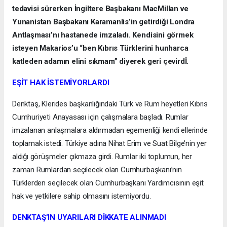
tedavisi sürerken İngiltere Başbakanı MacMillan ve
Yunanistan Başbakanı Karamanlis’in getirdiği Londra
Antlaşması’nı hastanede imzaladı. Kendisini görmek
isteyen Makarios’u “ben Kıbrıs Türklerini hunharca
katleden adamın elini sıkmam” diyerek geri çevirdİ.
EŞİT HAK İSTEMİYORLARDI
Denktaş, Klerides başkanlığındaki Türk ve Rum heyetleri Kıbrıs
Cumhuriyeti Anayasası için çalışmalara başladı. Rumlar
imzalanan anlaşmalara aldırmadan egemenliği kendi ellerinde
toplamak istedi. Türkiye adına Nihat Erim ve Suat Bilge’nin yer
aldığı görüşmeler çıkmaza girdi. Rumlar iki toplumun, her
zaman Rumlardan seçilecek olan Cumhurbaşkanı’nın
Türklerden seçilecek olan Cumhurbaşkanı Yardımcısının eşit
hak ve yetkilere sahip olmasını istemiyordu.
DENKTAŞ’IN UYARILARI DİKKATE ALINMADI