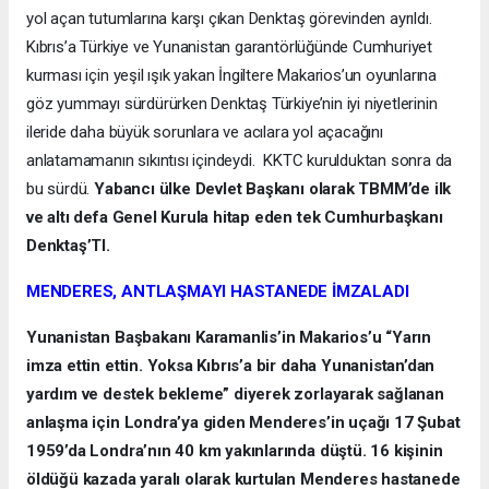
yol açan tutumlarına karşı çıkan Denktaş görevinden ayrıldı.
Kıbrıs’a Türkiye ve Yunanistan garantörlüğünde Cumhuriyet
kurması için yeşil ışık yakan İngiltere Makarios’un oyunlarına
göz yummayı sürdürürken Denktaş Türkiye’nin iyi niyetlerinin
ileride daha büyük sorunlara ve acılara yol açacağını
anlatamamanın sıkıntısı içindeydi. KKTC kurulduktan sonra da
bu sürdü.
Yabancı ülke Devlet Başkanı olarak TBMM’de ilk
ve altı defa Genel Kurula hitap eden tek Cumhurbaşkanı
Denktaş’TI.
MENDERES, ANTLAŞMAYI HASTANEDE İMZALADI
Yunanistan Başbakanı Karamanlis’in Makarios’u “Yarın
imza ettin ettin. Yoksa Kıbrıs’a bir daha Yunanistan’dan
yardım ve destek bekleme” diyerek zorlayarak sağlanan
anlaşma için Londra’ya giden Menderes’in uçağı 17 Şubat
1959’da Londra’nın 40 km yakınlarında düştü. 16 kişinin
öldüğü kazada yaralı olarak kurtulan Menderes hastanede