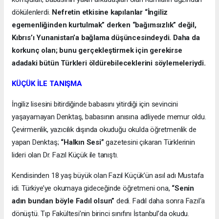
dökülenlerdi.
Nefretin etkisine kapılanlar “İngiliz
egemenliğinden kurtulmak” derken “bağımsızlık” değil,
Kıbrıs’ı Yunanistan’a bağlama düşüncesindeydi. Daha da
korkunç olan; bunu gerçekleştirmek için gerekirse
adadaki bütün Türkleri öldürebileceklerini söylemeleriydi.
KÜÇÜK İLE TANIŞMA
İngiliz lisesini bitirdiğinde babasını yitirdiği için sevincini
yaşayamayan Denktaş, babasının anısına adliyede memur oldu.
Çevirmenlik, yazıcılık dışında okuduğu okulda öğretmenlik de
yapan Denktaş;
“Halkın Sesi”
gazetesini çıkaran Türklerinin
lideri olan Dr. Fazıl Küçük ile tanıştı.
Kendisinden 18 yaş büyük olan Fazıl Küçük’ün asıl adı Mustafa
idi. Türkiye’ye okumaya gideceğinde öğretmeni ona,
“Senin
adın bundan böyle Fadıl olsun”
dedi. Fadıl daha sonra Fazıl‘a
dönüştü. Tıp Fakültesi’nin birinci sınıfını İstanbul’da okudu.