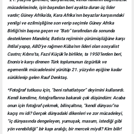
mücadelesinde, işin başından beri ayakta duran üç lider
vardır; Güney Afrika’da, Kara Afrika’nın beyazlar karşısındaki
yenilgi ve ezilmişliğine son verip seçimle Güney Afrika
Birliği’nin başına geçen ve “Batı” tarafından da sonunda
desteklenen Mandela; Batista rejiminin çürümüşlüğüne karşı
ihtilal yapıp, ABD’ye rağmen Küba’nın lideri olan sosyalist
Castro; Kıbrıs’ta, Fazıl Küçük’le birlikte, ta 1950’lerden beri,
Enonis’e karşı direnen Türk toplumunun özgürlük ve
egemenlik mücadelesini yürütüp 21. yüzyılın eşiğine kadar
sürüklenip gelen Rauf Denktaş.
*Fotoğraf tutkusu için, “beni rahatlatıyor” deyimini kullanırdı.
Kendi kendime, fotoğraflarına bakarak çok düşündüm: Acaba
onun için fotoğraf çekmek, bilinçaltına, “kendi dünyası”na
kaçış mı idi? Gerçek dünyadaki dikenleri ve zor mücadeleyi,
“iç dünyasında dengeleyen, yumuşak, masum, istediği gibi
yön verebildiği” bir kapı aralığı, bir mercek miydi? Kim bilir!