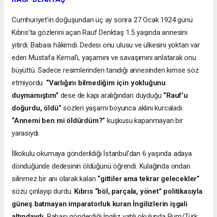
Cumhuriyet’in doğuşundan üç ay sonra 27 Ocak 1924 günü
Kıbrıs’ta gözlerini açan Rauf Denktaş 1.5 yaşında annesini
yitirdi. Babası hâkimdi. Dedesi onu ulusu ve ülkesini yoktan var
eden Mustafa Kemal’i, yaşamını ve savaşımını anlatarak onu
büyüttü. Sadece resimlerinden tanıdığı annesinden kimse söz
etmiyordu.
“Varlığını bilmediğim için yokluğunu
duymamıştım”
dese de kapı aralığından duyduğu
“Rauf’u
doğurdu, öldü”
sözleri yaşamı boyunca aklını kurcaladı.
“Annemi ben mi öldürdüm?”
kuşkusu kapanmayan bir
yarasıydı.
İlkokulu okumaya gönderildiği İstanbul’dan 6 yaşında adaya
döndüğünde dedesinin öldüğünü öğrendi. Kulağında ondan
silinmez bir anı olarak kalan
“gittiler ama tekrar gelecekler”
sözü çınlayıp durdu.
Kıbrıs “böl, parçala, yönet” politikasıyla
güneş batmayan imparatorluk kuran İngilizlerin işgali
altındaydı
. Babası gönderdiği İngiliz yatılı okulunda Rum/Türk