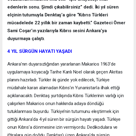
edenlerin sonu. Şimdi çıkabilirsiniz” dedi. İki yıl süren
elçinin tutumuyla Denktaş’a göre “Kıbrıs Türkleri
mücadelede 22 yıllık bir zaman kaybetti.” Gazeteci Ömer
Sami Coşar’ın yazılarıyla Kıbrıs sesini Ankara’ya
duyurmaya çalıştı
.
4 YIL SÜRGÜN HAYATI YAŞADI
Ankara’nın duyarsızlığından yararlanan Makarios 1963’de
uygulamaya koyacağı Tarihe Kanlı Noel olarak geçen Akritas
planını hazırladı. Türkler iki günde yok edilecek, Türkiye
müdahale kararı alamadan Kıbrıs’ın Yunanistan’a ilhak ettiği
açıklanacaktı. Denktaş yurtdışında Kıbrıs Türklerinin varlığı için
çalışırken Makarios onun hakkında adaya döndüğü
tutuklanması buyurdu. Türkiye’nin tutumunu eleştirmek için
gittiği Ankara’da 4 yıl süren bir sürgün hayatı yaşadı. Türkiye
onun Kıbrıs’a dönmesine izin vermiyordu. Dedikodulara ve
iftiralara gün doğdu. Denktaş’ı üzen Ankara’da sürgün