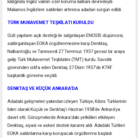
kıldığında İngiliz valinin özel koruma kalkanı devredeydi.
Makarios İngilizlere saldırıları artırınca adadan sürgün edildi.
TÜRK MUKAVEMET TEŞKİLATI KURULDU
Gizli yapıların açık desteği ile salgınlaşan ENOSİS düşüncesi,
saldırganlaşan EOKA örgütlenmesine karşı Denktaş,
Nalbantoğlu ve Tanrısevdi 27 Temmuz 1957 gecesi bir araya
gelip Türk Mukavemet Teşkilatını (TMT) kurdu. Savcılık
görevinden istifa eden Denktaş 27 Ekim 1957’de KTKF
başkanlık görevine seçildi.
DENKTAŞ VE KÜÇÜK ANKARA’DA
Adadaki gelişmeleri yakından izleyen Türkiye, Kıbrıs Türklerinin
lideri olarak Küçük ve Denktaş’ı Haziran 1958’de Ankara’ya
davet etti. Görüşmelerde Ankara’daki yetkilileri etkileyen
Denktaş, siyasi ve askeri destek kararını aldı. Adadaki Türkleri
EOKA saldırılarına karşı koruyacak örgütlenme başladı.