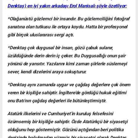
Denktaş’ı en iyi yakın arkadaşı Erol Manisalı şöyle özetliyor:
*Olağanüstü gözlemci bir insandır. Bu gözlemciliğini fotoğraf
sanatına olan tutkusu ile ortaya koydu. Hatta bir profesyonel
gibi birçok uluslararası sergi açtı.
*Denktaş çok duygusal bir insan, gözü çabuk sulanır,
üzüldüğünde derin derin iç çeker. Bu Duygusallığı onun şair
yönünü de yansıtır. Yazılarını kimi zaman şiirlerle süslemeyi
sever, kendi dizelerini araya sokuşturur.
*Denktaş aynı zamanda uygar ve çağdaş değerlere çok önem
veren bir kişiliğe sahiptir. İngiltere’de gördüğü hukuk eğitimi
onu Batı’nın çağdaş değerleri ile bütünleştirmiştir.
Atatürk ilkelerini ve Cumhuriyet’in kuruluş felsefesini
özümsemiş bir kişiliğe sahiptir. Özde Atatürkçü bir siyasetçi
olduğunu hep göstermiştir. Gözünü açtığından beri politika
denizinde boğulmadan yüzmüş bir siyasetçi olarak Denktaş,