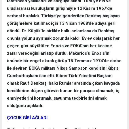
tarafından yakalandı ve sorguya alındı. Türkiye’nin ve
uluslararası kuruluşların girişimiyle 12 Kasım 1967’de
serbest bırakıldı. Türkiye’ye gönderilen Denktaş başlayan
görüşmelere katılmak için 13 Nisan 1968’de adaya geri
döndü. Dr. Küçük’le birlikte halkı selamlasa da Denktaş
onunla yolunu ayırmak zorunda kaldı. Ev ev dolaşarak her
geçen gün büyütülen Enosis ve EOKA’nın her kesime
zarar vereceğini anlatıp durdu. Makarios’u Enosis’in
önünde bir engel olarak görüp 15 Temmuz 1974’de darbe
ile deviren EOKA militanı Nikos Sampson kendisini Kıbrıs
Cumhurbaşkanı ilan etti. Kıbrıs Türk Yönetimi Başkanı
olarak Rauf Denktaş, halkı Rumlar arasında çıkan kavgada
kendilerine düşen görevin bunun bir parçası olmamak, iç
emniyetlerini korumak, savunma tedbirlerini almak
olduğunu açıkladı.
ÇOCUK GİBİ AĞLADI