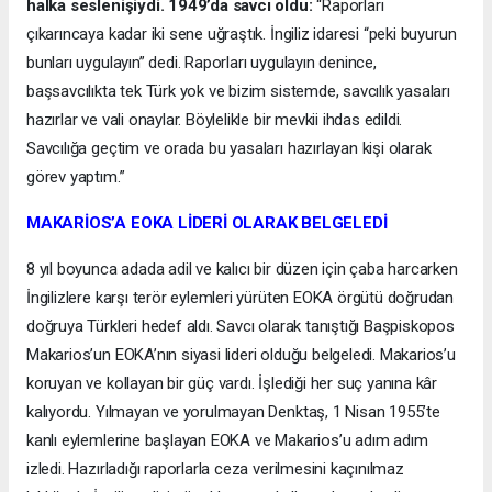
halka seslenişiydi. 1949’da savcı oldu:
“Raporları
çıkarıncaya kadar iki sene uğraştık. İngiliz idaresi “peki buyurun
bunları uygulayın” dedi. Raporları uygulayın denince,
başsavcılıkta tek Türk yok ve bizim sistemde, savcılık yasaları
hazırlar ve vali onaylar. Böylelikle bir mevkii ihdas edildi.
Savcılığa geçtim ve orada bu yasaları hazırlayan kişi olarak
görev yaptım.”
MAKARİOS’A EOKA LİDERİ OLARAK BELGELEDİ
8 yıl boyunca adada adil ve kalıcı bir düzen için çaba harcarken
İngilizlere karşı terör eylemleri yürüten EOKA örgütü doğrudan
doğruya Türkleri hedef aldı. Savcı olarak tanıştığı Başpiskopos
Makarios’un EOKA’nın siyasi lideri olduğu belgeledi. Makarios’u
koruyan ve kollayan bir güç vardı. İşlediği her suç yanına kâr
kalıyordu. Yılmayan ve yorulmayan Denktaş, 1 Nisan 1955’te
kanlı eylemlerine başlayan EOKA ve Makarios’u adım adım
izledi. Hazırladığı raporlarla ceza verilmesini kaçınılmaz