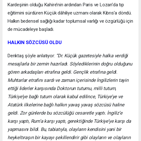
Kardeşinin olduğu Kahire’nin ardından Paris ve Lozan’da tıp
eğitimini sürdüren Küçük dâhiliye uzmanı olarak Kıbrıs’a döndü.
Halkın bedensel sağlığı kadar toplumsal varlığı ve özgürlüğü için
de mücadeleye başladı.
HALKIN SÖZCÜSÜ OLDU
Denktaş şöyle anlatıyor:
“Dr. Küçük gazetesiyle halka verdiği
mesajlarla bir zemin hazırladı. Söylediklerinin doğru olduğunu
gören arkadaşları etrafına geldi. Gençlik etrafına geldi.
Muhtarlar etrafını sardı ve zaman içerisinde İngilizlerin tayin
ettiği liderler karşısında Doktorun tutumu, milli tutum,
Türkiye’ye bağlı tutum olarak kabul edilince, Türkiye’ye ve
Atatürk ilkelerine bağlı halkın yavaş yavaş sözcüsü haline
geldi. Zor günlerde bu sözcülüğü cesaretle yaptı. İngiliz’e
karşı yaptı, Rum’a karşı yaptı, gerektiğinde Türkiye’ye karşı da
yapmasını bildi. Bu, tabiatıyla, olayların kendisini yani bir
heykeltıraşın bir kayayı şekillendirir gibi olayların ve olayların