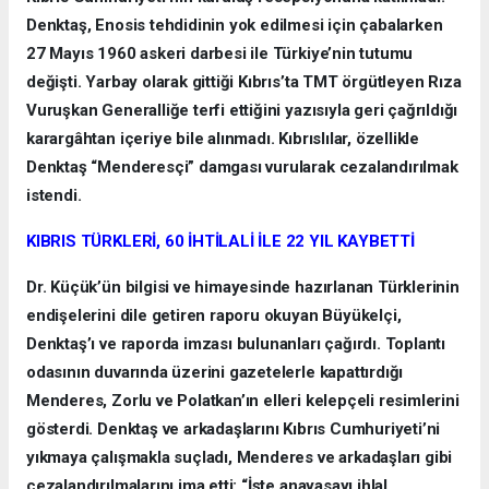
Denktaş, Enosis tehdidinin yok edilmesi için çabalarken
27 Mayıs 1960 askeri darbesi ile Türkiye’nin tutumu
değişti. Yarbay olarak gittiği Kıbrıs’ta TMT örgütleyen Rıza
Vuruşkan Generalliğe terfi ettiğini yazısıyla geri çağrıldığı
karargâhtan içeriye bile alınmadı. Kıbrıslılar, özellikle
Denktaş “Menderesçi” damgası vurularak cezalandırılmak
istendi.
KIBRIS TÜRKLERİ, 60 İHTİLALİ İLE 22 YIL KAYBETTİ
Dr. Küçük’ün bilgisi ve himayesinde hazırlanan Türklerinin
endişelerini dile getiren raporu okuyan Büyükelçi,
Denktaş’ı ve raporda imzası bulunanları çağırdı. Toplantı
odasının duvarında üzerini gazetelerle kapattırdığı
Menderes, Zorlu ve Polatkan’ın elleri kelepçeli resimlerini
gösterdi. Denktaş ve arkadaşlarını Kıbrıs Cumhuriyeti’ni
yıkmaya çalışmakla suçladı, Menderes ve arkadaşları gibi
cezalandırılmalarını ima etti: “İşte anayasayı ihlal