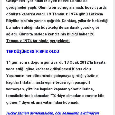
Gelişmeleri yakından izleyen Ecevit Londra’da
görüşmeler yaptı. Olumlu bir sonuç alamadı. Ecevit yurda
dönüşte kararını verdi. 19 Temmuz 1974 günü Lefkoşa
Büyükelçisi’nin yanına çağrıldı. Denktaş, yıllardır beklediği
bu haberi aldığında büyükelçi ile sarılarak çocuk gibi
ağladı.
Kıbrıs’ta sadece kendisinin bildiği haber 20
Temmuz 1974 tarihinde gerçekleşti
.
TEK DÜŞÜNCESİ KIBRIS OLDU
14 gün sonra doğum günü vardı. 13 Ocak 2012’ta hayata
veda ettiği güne kadar tek düşüncesi Kıbrıs oldu.
Yaşamının her döneminde çatışmaya girdiği yüzüne
kâğıtlar fırlatan, hasta eşine tedavi için pasaport
vermeyen, yüzüne kapıları kapatan yöneticilerine,
temsilcilerine bakmadan “Türkiye olmadan cennete bile
gitmem” diyerek ana vatanından kopmadı.
Hiçbir zaman demokrasiden, çok seslilikten ayrılmayan