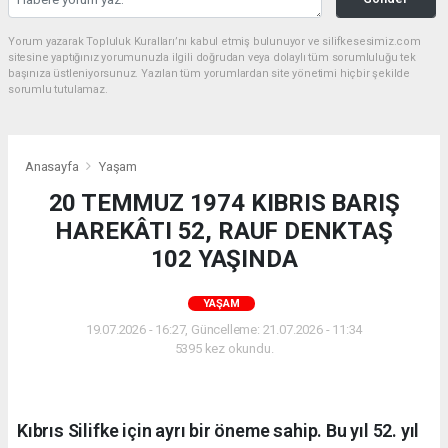
Yorum yazarak Topluluk Kuralları’nı kabul etmiş bulunuyor ve silifkesesimiz.com
sitesine yaptığınız yorumunuzla ilgili doğrudan veya dolaylı tüm sorumluluğu tek
başınıza üstleniyorsunuz. Yazılan tüm yorumlardan site yönetimi hiçbir şekilde
sorumlu tutulamaz.
Anasayfa
Yaşam
20 TEMMUZ 1974 KIBRIS BARIŞ
HAREKÂTI 52, RAUF DENKTAŞ
102 YAŞINDA
YAŞAM
19.07.2026 - 16:27, Güncelleme: 21.07.2026 - 11:34
5395 kez okundu.
Kıbrıs Silifke için ayrı bir öneme sahip. Bu yıl 52. yıl