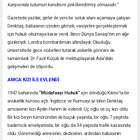
karşısında tutumun kendisini şekillendirmiş olmasıdır.”
Gazetede yazılar, şiirler ile yeni bir soluk alanı açamaya çalışan
Denktaş, babasının izinden gitmek, vasiyetini gerçekleştirmek
için hukuk okumaya karar verdi. İkinci Dünya Savaşı’nın en ağır
günleriydi. Londra bombardıman altındaydı. Okuduğu
üniversitede gece nöbetleri tutarak askerlik görevini de
tamamladı. Dr. Fazıl Küçük ile mektuplaşarak Ada’daki
gelişmeleri de izliyordu.
AMCA KIZI İLE EVLENDİ
1947 baharında
“Müdafaayı Hukuk”
için döndüğü Kıbrıs’ta bir
avukatlık bürosu açtı. İngilizce ve Rumcayı iyi bilen Denktaş
amcasının kızı Aydın Hanım ile evlendi. Üç oğlu ve üç kızı oldu.
Bir kızı beyin tümöründen iki buçuk yaşında, bir oğlu 7 yaşında
bademcik ameliyatında, bir oğlu da 34 yaşında trafik kazasında
öldü. Göremediği annesinin, dedesinin, ardından babasının