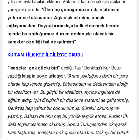
yitimine evlat acıları eklendi. Vatansız kalmamak için acılarını
yüreğine gömdü:
“Ölen üç çocuğumuzun da matemini
yeterince tutamadım. Ağlamak istedim, ancak
ağlayamadım. Duygularımı dışa belli etmemek bende,
içinde bulunduğumuz durum nedeniyle olacak bir
karakter özelliği haline gelmişti”
KUR’AN-I İLK KEZ İLGİLİZCE OKUDU
“İnançları çok güçlü biri”
dediği Rauf Denktaş’ı Nur Batur
yazdığı kitapta şöyle anlatıyor:
“Anne yokluğunu derin bir yara
olarak hep içinde gizlemiş. Babasından ve dedesinden aldığı
bir idealizm var. Bu güçlü bir idealizm. Ayrıca İngiltere'de
eğitim aldığı için disiplinli bir düşünce sistemi de geliştirmiş.
Denktaş hep yalnız bir çocuk olmuş. Sürekli okumuş ve
yazmış. Babası da onu hep bu yönde teşvik etmiş. Kuran'ı ilk
defa İngilizcesinden okumuş. Sonra Türkçesinden okuyarak
karşılaştırmış. İnançları çok güçlü olan biri. Çok iyi bir hukuk