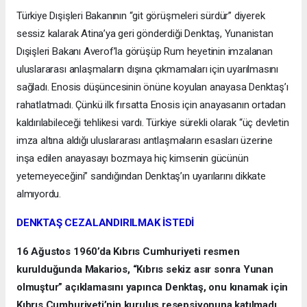
Türkiye Dışişleri Bakanının “git görüşmeleri sürdür” diyerek
sessiz kalarak Atina’ya geri gönderdiği Denktaş, Yunanistan
Dışişleri Bakanı Averof’la görüşüp Rum heyetinin imzalanan
uluslararası anlaşmaların dışına çıkmamaları için uyarılmasını
sağladı. Enosis düşüncesinin önüne koyulan anayasa Denktaş’ı
rahatlatmadı. Çünkü ilk fırsatta Enosis için anayasanın ortadan
kaldırılabileceği tehlikesi vardı. Türkiye sürekli olarak “üç devletin
imza altına aldığı uluslararası antlaşmaların esasları üzerine
inşa edilen anayasayı bozmaya hiç kimsenin gücünün
yetemeyeceğini” sandığından Denktaş’ın uyarılarını dikkate
almıyordu.
DENKTAŞ CEZALANDIRILMAK İSTEDİ
16 Ağustos 1960’da Kıbrıs Cumhuriyeti resmen
kurulduğunda Makarios, “Kıbrıs sekiz asır sonra Yunan
olmuştur” açıklamasını yapınca Denktaş, onu kınamak için
Kıbrıs Cumhuriyeti’nin kuruluş resepsiyonuna katılmadı.