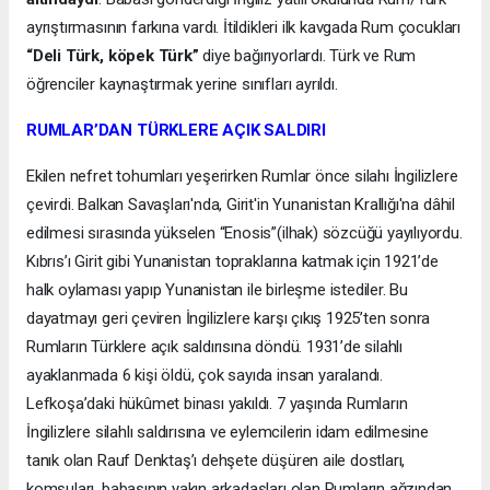
ayrıştırmasının farkına vardı. İtildikleri ilk kavgada Rum çocukları
“Deli Türk, köpek Türk”
diye bağırıyorlardı. Türk ve Rum
öğrenciler kaynaştırmak yerine sınıfları ayrıldı.
RUMLAR’DAN TÜRKLERE AÇIK SALDIRI
Ekilen nefret tohumları yeşerirken Rumlar önce silahı İngilizlere
çevirdi. Balkan Savaşları'nda, Girit'in Yunanistan Krallığı'na dâhil
edilmesi sırasında yükselen “Enosis”(ilhak) sözcüğü yayılıyordu.
Kıbrıs’ı Girit gibi Yunanistan topraklarına katmak için 1921’de
halk oylaması yapıp Yunanistan ile birleşme istediler. Bu
dayatmayı geri çeviren İngilizlere karşı çıkış 1925’ten sonra
Rumların Türklere açık saldırısına döndü. 1931’de silahlı
ayaklanmada 6 kişi öldü, çok sayıda insan yaralandı.
Lefkoşa’daki hükûmet binası yakıldı. 7 yaşında Rumların
İngilizlere silahlı saldırısına ve eylemcilerin idam edilmesine
tanık olan Rauf Denktaş’ı dehşete düşüren aile dostları,
komşuları, babasının yakın arkadaşları olan Rumların ağzından