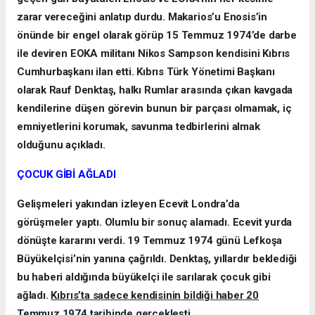
zarar vereceğini anlatıp durdu. Makarios’u Enosis’in
önünde bir engel olarak görüp 15 Temmuz 1974’de darbe
ile deviren EOKA militanı Nikos Sampson kendisini Kıbrıs
Cumhurbaşkanı ilan etti. Kıbrıs Türk Yönetimi Başkanı
olarak Rauf Denktaş, halkı Rumlar arasında çıkan kavgada
kendilerine düşen görevin bunun bir parçası olmamak, iç
emniyetlerini korumak, savunma tedbirlerini almak
olduğunu açıkladı.
ÇOCUK GİBİ AĞLADI
Gelişmeleri yakından izleyen Ecevit Londra’da
görüşmeler yaptı. Olumlu bir sonuç alamadı. Ecevit yurda
dönüşte kararını verdi. 19 Temmuz 1974 günü Lefkoşa
Büyükelçisi’nin yanına çağrıldı. Denktaş, yıllardır beklediği
bu haberi aldığında büyükelçi ile sarılarak çocuk gibi
ağladı.
Kıbrıs’ta sadece kendisinin bildiği haber 20
Temmuz 1974 tarihinde gerçekleşti
.