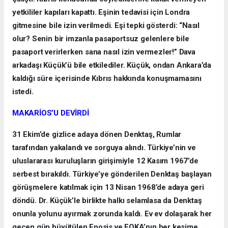
yetkililer kapıları kapattı. Eşinin tedavisi için Londra
gitmesine bile izin verilmedi. Eşi tepki gösterdi: “Nasıl
olur? Senin bir imzanla pasaportsuz gelenlere bile
pasaport verirlerken sana nasıl izin vermezler!” Dava
arkadaşı Küçük’ü bile etkilediler. Küçük, ondan Ankara’da
kaldığı süre içerisinde Kıbrıs hakkında konuşmamasını
istedi.
MAKARİOS’U DEVİRDİ
31 Ekim’de gizlice adaya dönen Denktaş, Rumlar
tarafından yakalandı ve sorguya alındı. Türkiye’nin ve
uluslararası kuruluşların girişimiyle 12 Kasım 1967’de
serbest bırakıldı. Türkiye’ye gönderilen Denktaş başlayan
görüşmelere katılmak için 13 Nisan 1968’de adaya geri
döndü. Dr. Küçük’le birlikte halkı selamlasa da Denktaş
onunla yolunu ayırmak zorunda kaldı. Ev ev dolaşarak her
geçen gün büyütülen Enosis ve EOKA’nın her kesime