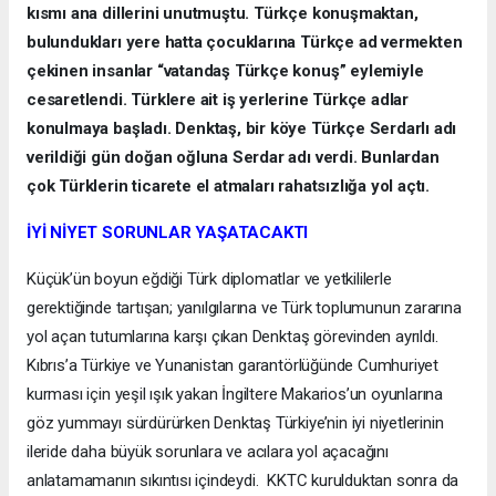
kısmı ana dillerini unutmuştu. Türkçe konuşmaktan,
bulundukları yere hatta çocuklarına Türkçe ad vermekten
çekinen insanlar “vatandaş Türkçe konuş” eylemiyle
cesaretlendi. Türklere ait iş yerlerine Türkçe adlar
konulmaya başladı. Denktaş, bir köye Türkçe Serdarlı adı
verildiği gün doğan oğluna Serdar adı verdi. Bunlardan
çok Türklerin ticarete el atmaları rahatsızlığa yol açtı.
İYİ NİYET SORUNLAR YAŞATACAKTI
Küçük’ün boyun eğdiği Türk diplomatlar ve yetkililerle
gerektiğinde tartışan; yanılgılarına ve Türk toplumunun zararına
yol açan tutumlarına karşı çıkan Denktaş görevinden ayrıldı.
Kıbrıs’a Türkiye ve Yunanistan garantörlüğünde Cumhuriyet
kurması için yeşil ışık yakan İngiltere Makarios’un oyunlarına
göz yummayı sürdürürken Denktaş Türkiye’nin iyi niyetlerinin
ileride daha büyük sorunlara ve acılara yol açacağını
anlatamamanın sıkıntısı içindeydi. KKTC kurulduktan sonra da