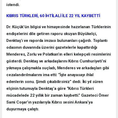
istendi.
KIBRIS TÜRKLERİ, 60 İHTİLALİ İLE 22 YIL KAYBETTİ
Dr. Küçük’ün bilgisi ve himayesinde hazırlanan Türklerinin
endişelerini dile getiren raporu okuyan Büyükelçi,
Denktaş’ı ve raporda imzası bulunanları çağırdı. Toplantı
odasının duvarında üzerini gazetelerle kapattırdığı
Menderes, Zorlu ve Polatkan’ın elleri kelepçeli resimlerini
gösterdi. Denktaş ve arkadaşlarını Kıbrıs Cumhuriyeti’ni
yıkmaya çalışmakla suçladı, Menderes ve arkadaşları gibi
cezalandırılmalarını ima etti: “İşte anayasayı ihlal
edenlerin sonu. Şimdi çıkabilirsiniz” dedi. İki yıl süren
elçinin tutumuyla Denktaş’a göre “Kıbrıs Türkleri
mücadelede 22 yıllık bir zaman kaybetti.” Gazeteci Ömer
Sami Coşar’ın yazılarıyla Kıbrıs sesini Ankara’ya
duyurmaya çalıştı
.