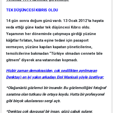
TEK DÜŞÜNCESİ KIBRIS OLDU
14 gün sonra doğum günü vardı. 13 Ocak 2012’ta hayata
veda ettiği güne kadar tek düşüncesi Kıbrıs oldu.
Yaşamının her döneminde çatışmaya girdiği yüzüne
kâğıtlar fırlatan, hasta eşine tedavi için pasaport
vermeyen, yüzüne kapıları kapatan yöneticilerine,
temsilcilerine bakmadan “Türkiye olmadan cennete bile
gitmem” diyerek ana vatanından kopmadı.
Hiçbir zaman demokrasiden, çok seslilikten ayrılmayan
Denktaş’ı en iyi yakın arkadaşı Erol Manisalı şöyle özetliyor:
*Olağanüstü gözlemci bir insandır. Bu gözlemciliğini fotoğraf
sanatına olan tutkusu ile ortaya koydu. Hatta bir profesyonel
gibi birçok uluslararası sergi açtı.
*Denktaş çok duygusal bir insan, gözü çabuk sulanır,