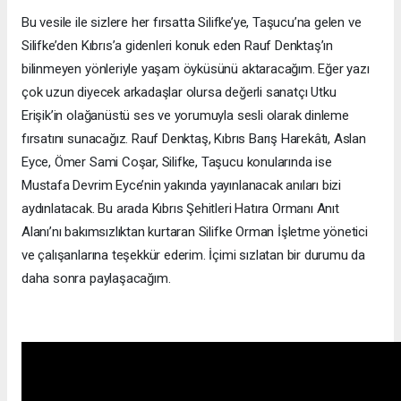
Bu vesile ile sizlere her fırsatta Silifke’ye, Taşucu’na gelen ve
Silifke’den Kıbrıs’a gidenleri konuk eden Rauf Denktaş’ın
bilinmeyen yönleriyle yaşam öyküsünü aktaracağım. Eğer yazı
çok uzun diyecek arkadaşlar olursa değerli sanatçı Utku
Erişik’in olağanüstü ses ve yorumuyla sesli olarak dinleme
fırsatını sunacağız. Rauf Denktaş, Kıbrıs Barış Harekâtı, Aslan
Eyce, Ömer Sami Coşar, Silifke, Taşucu konularında ise
Mustafa Devrim Eyce’nin yakında yayınlanacak anıları bizi
aydınlatacak. Bu arada Kıbrıs Şehitleri Hatıra Ormanı Anıt
Alanı’nı bakımsızlıktan kurtaran Silifke Orman İşletme yönetici
ve çalışanlarına teşekkür ederim. İçimi sızlatan bir durumu da
daha sonra paylaşacağım.