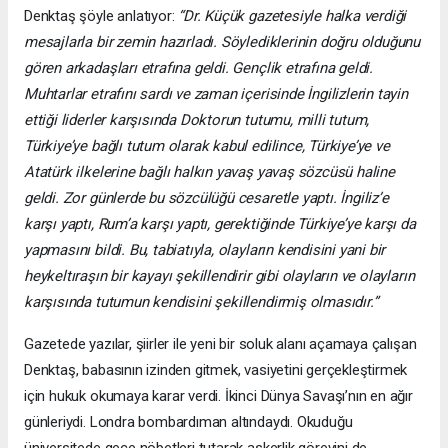
Denktaş şöyle anlatıyor:
“Dr. Küçük gazetesiyle halka verdiği
mesajlarla bir zemin hazırladı. Söylediklerinin doğru olduğunu
gören arkadaşları etrafına geldi. Gençlik etrafına geldi.
Muhtarlar etrafını sardı ve zaman içerisinde İngilizlerin tayin
ettiği liderler karşısında Doktorun tutumu, milli tutum,
Türkiye’ye bağlı tutum olarak kabul edilince, Türkiye’ye ve
Atatürk ilkelerine bağlı halkın yavaş yavaş sözcüsü haline
geldi. Zor günlerde bu sözcülüğü cesaretle yaptı. İngiliz’e
karşı yaptı, Rum’a karşı yaptı, gerektiğinde Türkiye’ye karşı da
yapmasını bildi. Bu, tabiatıyla, olayların kendisini yani bir
heykeltıraşın bir kayayı şekillendirir gibi olayların ve olayların
karşısında tutumun kendisini şekillendirmiş olmasıdır.”
Gazetede yazılar, şiirler ile yeni bir soluk alanı açamaya çalışan
Denktaş, babasının izinden gitmek, vasiyetini gerçekleştirmek
için hukuk okumaya karar verdi. İkinci Dünya Savaşı’nın en ağır
günleriydi. Londra bombardıman altındaydı. Okuduğu