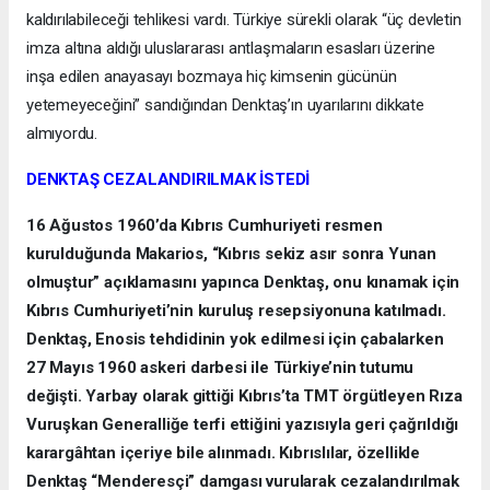
kaldırılabileceği tehlikesi vardı. Türkiye sürekli olarak “üç devletin
imza altına aldığı uluslararası antlaşmaların esasları üzerine
inşa edilen anayasayı bozmaya hiç kimsenin gücünün
yetemeyeceğini” sandığından Denktaş’ın uyarılarını dikkate
almıyordu.
DENKTAŞ CEZALANDIRILMAK İSTEDİ
16 Ağustos 1960’da Kıbrıs Cumhuriyeti resmen
kurulduğunda Makarios, “Kıbrıs sekiz asır sonra Yunan
olmuştur” açıklamasını yapınca Denktaş, onu kınamak için
Kıbrıs Cumhuriyeti’nin kuruluş resepsiyonuna katılmadı.
Denktaş, Enosis tehdidinin yok edilmesi için çabalarken
27 Mayıs 1960 askeri darbesi ile Türkiye’nin tutumu
değişti. Yarbay olarak gittiği Kıbrıs’ta TMT örgütleyen Rıza
Vuruşkan Generalliğe terfi ettiğini yazısıyla geri çağrıldığı
karargâhtan içeriye bile alınmadı. Kıbrıslılar, özellikle
Denktaş “Menderesçi” damgası vurularak cezalandırılmak