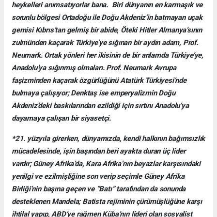
heykelleri anımsatıyorlar bana. Biri dünyanın en karmaşık ve
sorunlu bölgesi Ortadoğu ile Doğu Akdeniz’in batmayan uçak
gemisi Kıbrıs’tan gelmiş bir abide, Öteki Hitler Almanya’sının
zulmünden kaçarak Türkiye’ye sığınan bir aydın adam, Prof.
Neumark. Ortak yönleri her ikisinin de bir anlamda Türkiye’ye,
Anadolu’ya sığınmış olmaları. Prof. Neumark Avrupa
faşizminden kaçarak özgürlüğünü Atatürk Türkiyesi’nde
bulmaya çalışıyor; Denktaş ise emperyalizmin Doğu
Akdeniz’deki baskılarından ezildiği için sırtını Anadolu’ya
dayamaya çalışan bir siyasetçi.
*21. yüzyıla girerken, dünyamızda, kendi halkının bağımsızlık
mücadelesinde, işin başından beri ayakta duran üç lider
vardır; Güney Afrika’da, Kara Afrika’nın beyazlar karşısındaki
yenilgi ve ezilmişliğine son verip seçimle Güney Afrika
Birliği’nin başına geçen ve “Batı” tarafından da sonunda
desteklenen Mandela; Batista rejiminin çürümüşlüğüne karşı
ihtilal yapıp, ABD’ye rağmen Küba’nın lideri olan sosyalist