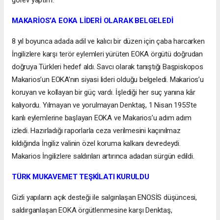
görev yaptım.”
MAKARİOS’A EOKA LİDERİ OLARAK BELGELEDİ
8 yıl boyunca adada adil ve kalıcı bir düzen için çaba harcarken
İngilizlere karşı terör eylemleri yürüten EOKA örgütü doğrudan
doğruya Türkleri hedef aldı. Savcı olarak tanıştığı Başpiskopos
Makarios’un EOKA’nın siyasi lideri olduğu belgeledi. Makarios’u
koruyan ve kollayan bir güç vardı. İşlediği her suç yanına kâr
kalıyordu. Yılmayan ve yorulmayan Denktaş, 1 Nisan 1955’te
kanlı eylemlerine başlayan EOKA ve Makarios’u adım adım
izledi. Hazırladığı raporlarla ceza verilmesini kaçınılmaz
kıldığında İngiliz valinin özel koruma kalkanı devredeydi.
Makarios İngilizlere saldırıları artırınca adadan sürgün edildi.
TÜRK MUKAVEMET TEŞKİLATI KURULDU
Gizli yapıların açık desteği ile salgınlaşan ENOSİS düşüncesi,
saldırganlaşan EOKA örgütlenmesine karşı Denktaş,