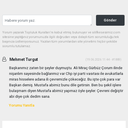
Gönder
Yorum yazarak Topluluk Kuralları’nı kabul etmiş bulunuyor ve silifkesesimiz.com
sitesine yaptığınız yorumunuzla ilgili doğrudan veya dolaylı tüm sorumluluğu tek
başınıza üstleniyorsunuz. Yazılan tüm yorumlardan site yönetimi hiçbir şekilde
sorumlu tutulamaz.
Mehmet Turgut
(19.06.2026 11:44 - #1889)
Başkanımız zaten bir şeyler duymuştu. Ali Miraç Gürbüz Çorum ilinde
nişanlım sayesinde bağlarımız var Chp iyi parti vasıtası ile avukatlarla
miras hisselere adana ili çevremizle çökeceğiz. Bu işte çok para var
Başkan demiş. Mustafa abimiz bunu dile getirsin. Ben bu şekil işlere
bulaşmam diyen Mustafa abimiz yapmaz öyle şeyler. Çevreni değiştir
abi diye çok dedim sana.
Yorumu Yanıtla