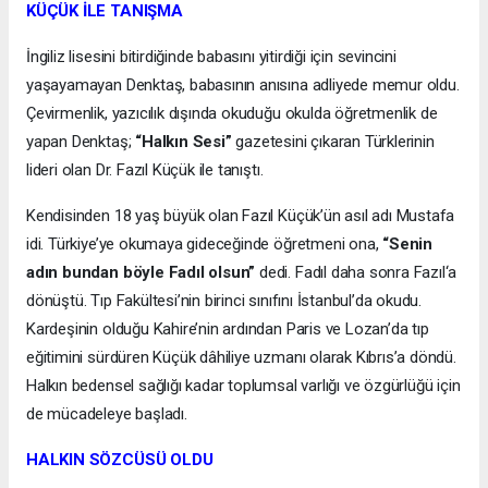
KÜÇÜK İLE TANIŞMA
İngiliz lisesini bitirdiğinde babasını yitirdiği için sevincini
yaşayamayan Denktaş, babasının anısına adliyede memur oldu.
Çevirmenlik, yazıcılık dışında okuduğu okulda öğretmenlik de
yapan Denktaş;
“Halkın Sesi”
gazetesini çıkaran Türklerinin
lideri olan Dr. Fazıl Küçük ile tanıştı.
Kendisinden 18 yaş büyük olan Fazıl Küçük’ün asıl adı Mustafa
idi. Türkiye’ye okumaya gideceğinde öğretmeni ona,
“Senin
adın bundan böyle Fadıl olsun”
dedi. Fadıl daha sonra Fazıl‘a
dönüştü. Tıp Fakültesi’nin birinci sınıfını İstanbul’da okudu.
Kardeşinin olduğu Kahire’nin ardından Paris ve Lozan’da tıp
eğitimini sürdüren Küçük dâhiliye uzmanı olarak Kıbrıs’a döndü.
Halkın bedensel sağlığı kadar toplumsal varlığı ve özgürlüğü için
de mücadeleye başladı.
HALKIN SÖZCÜSÜ OLDU