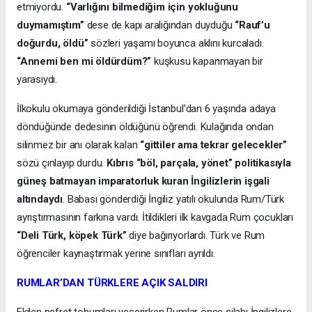
etmiyordu.
“Varlığını bilmediğim için yokluğunu
duymamıştım”
dese de kapı aralığından duyduğu
“Rauf’u
doğurdu, öldü”
sözleri yaşamı boyunca aklını kurcaladı.
“Annemi ben mi öldürdüm?”
kuşkusu kapanmayan bir
yarasıydı.
İlkokulu okumaya gönderildiği İstanbul’dan 6 yaşında adaya
döndüğünde dedesinin öldüğünü öğrendi. Kulağında ondan
silinmez bir anı olarak kalan
“gittiler ama tekrar gelecekler”
sözü çınlayıp durdu.
Kıbrıs “böl, parçala, yönet” politikasıyla
güneş batmayan imparatorluk kuran İngilizlerin işgali
altındaydı
. Babası gönderdiği İngiliz yatılı okulunda Rum/Türk
ayrıştırmasının farkına vardı. İtildikleri ilk kavgada Rum çocukları
“Deli Türk, köpek Türk”
diye bağırıyorlardı. Türk ve Rum
öğrenciler kaynaştırmak yerine sınıfları ayrıldı.
RUMLAR’DAN TÜRKLERE AÇIK SALDIRI