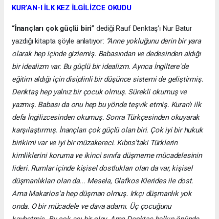
KUR’AN-I İLK KEZ İLGİLİZCE OKUDU
“İnançları çok güçlü biri”
dediği Rauf Denktaş’ı Nur Batur
yazdığı kitapta şöyle anlatıyor:
“Anne yokluğunu derin bir yara
olarak hep içinde gizlemiş. Babasından ve dedesinden aldığı
bir idealizm var. Bu güçlü bir idealizm. Ayrıca İngiltere'de
eğitim aldığı için disiplinli bir düşünce sistemi de geliştirmiş.
Denktaş hep yalnız bir çocuk olmuş. Sürekli okumuş ve
yazmış. Babası da onu hep bu yönde teşvik etmiş. Kuran'ı ilk
defa İngilizcesinden okumuş. Sonra Türkçesinden okuyarak
karşılaştırmış. İnançları çok güçlü olan biri. Çok iyi bir hukuk
birikimi var ve iyi bir müzakereci. Kıbrıs'taki Türklerin
kimliklerini koruma ve ikinci sınıfa düşmeme mücadelesinin
lideri. Rumlar içinde kişisel dostlukları olan da var, kişisel
düşmanlıkları olan da... Mesela, Glafkos Klerides ile dost.
Ama Makarios'a hep düşman olmuş. Irkçı düşmanlık yok
onda. O bir mücadele ve dava adamı. Üç çocuğunu