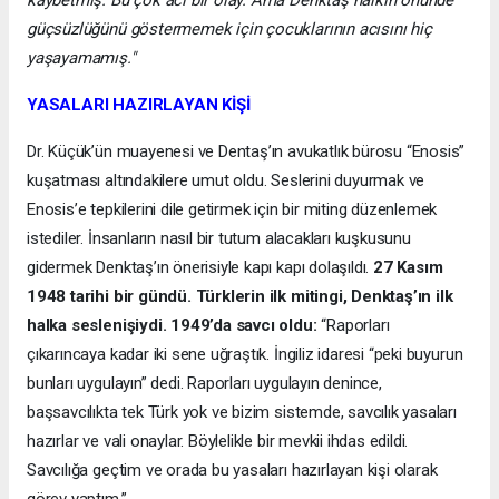
kaybetmiş. Bu çok acı bir olay. Ama Denktaş halkın önünde
güçsüzlüğünü göstermemek için çocuklarının acısını hiç
yaşayamamış."
YASALARI HAZIRLAYAN KİŞİ
Dr. Küçük’ün muayenesi ve Dentaş’ın avukatlık bürosu “Enosis”
kuşatması altındakilere umut oldu. Seslerini duyurmak ve
Enosis’e tepkilerini dile getirmek için bir miting düzenlemek
istediler. İnsanların nasıl bir tutum alacakları kuşkusunu
gidermek Denktaş’ın önerisiyle kapı kapı dolaşıldı.
27 Kasım
1948 tarihi bir gündü. Türklerin ilk mitingi, Denktaş’ın ilk
halka seslenişiydi. 1949’da savcı oldu:
“Raporları
çıkarıncaya kadar iki sene uğraştık. İngiliz idaresi “peki buyurun
bunları uygulayın” dedi. Raporları uygulayın denince,
başsavcılıkta tek Türk yok ve bizim sistemde, savcılık yasaları
hazırlar ve vali onaylar. Böylelikle bir mevkii ihdas edildi.
Savcılığa geçtim ve orada bu yasaları hazırlayan kişi olarak