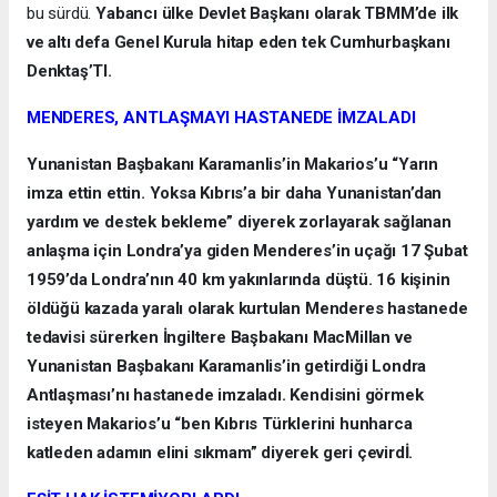
bu sürdü.
Yabancı ülke Devlet Başkanı olarak TBMM’de ilk
ve altı defa Genel Kurula hitap eden tek Cumhurbaşkanı
Denktaş’TI.
MENDERES, ANTLAŞMAYI HASTANEDE İMZALADI
Yunanistan Başbakanı Karamanlis’in Makarios’u “Yarın
imza ettin ettin. Yoksa Kıbrıs’a bir daha Yunanistan’dan
yardım ve destek bekleme” diyerek zorlayarak sağlanan
anlaşma için Londra’ya giden Menderes’in uçağı 17 Şubat
1959’da Londra’nın 40 km yakınlarında düştü. 16 kişinin
öldüğü kazada yaralı olarak kurtulan Menderes hastanede
tedavisi sürerken İngiltere Başbakanı MacMillan ve
Yunanistan Başbakanı Karamanlis’in getirdiği Londra
Antlaşması’nı hastanede imzaladı. Kendisini görmek
isteyen Makarios’u “ben Kıbrıs Türklerini hunharca
katleden adamın elini sıkmam” diyerek geri çevirdİ.