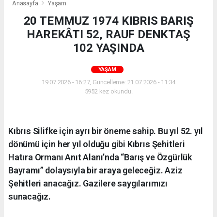
Anasayfa
Yaşam
20 TEMMUZ 1974 KIBRIS BARIŞ
HAREKÂTI 52, RAUF DENKTAŞ
102 YAŞINDA
YAŞAM
19.07.2026 - 16:27, Güncelleme: 21.07.2026 - 11:34
5952 kez okundu.
Kıbrıs Silifke için ayrı bir öneme sahip. Bu yıl 52. yıl
dönümü için her yıl olduğu gibi Kıbrıs Şehitleri
Hatıra Ormanı Anıt Alanı’nda “Barış ve Özgürlük
Bayramı” dolaysıyla bir araya geleceğiz. Aziz
Şehitleri anacağız. Gazilere saygılarımızı
sunacağız.