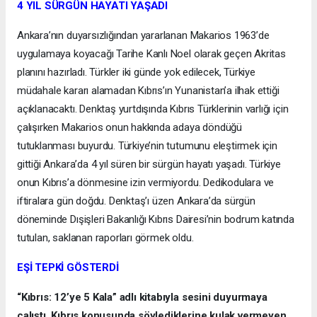
4 YIL SÜRGÜN HAYATI YAŞADI
Ankara’nın duyarsızlığından yararlanan Makarios 1963’de
uygulamaya koyacağı Tarihe Kanlı Noel olarak geçen Akritas
planını hazırladı. Türkler iki günde yok edilecek, Türkiye
müdahale kararı alamadan Kıbrıs’ın Yunanistan’a ilhak ettiği
açıklanacaktı. Denktaş yurtdışında Kıbrıs Türklerinin varlığı için
çalışırken Makarios onun hakkında adaya döndüğü
tutuklanması buyurdu. Türkiye’nin tutumunu eleştirmek için
gittiği Ankara’da 4 yıl süren bir sürgün hayatı yaşadı. Türkiye
onun Kıbrıs’a dönmesine izin vermiyordu. Dedikodulara ve
iftiralara gün doğdu. Denktaş’ı üzen Ankara’da sürgün
döneminde Dışişleri Bakanlığı Kıbrıs Dairesi’nin bodrum katında
tutulan, saklanan raporları görmek oldu.
EŞİ TEPKİ GÖSTERDİ
“Kıbrıs: 12’ye 5 Kala” adlı kitabıyla sesini duyurmaya
çalıştı. Kıbrıs konusunda söylediklerine kulak vermeyen