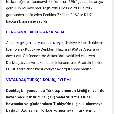
Nalbantoğlu ve Tanrısevdi 27 Temmuz 1957 gecesi bir araya
gelip Türk Mukavemet Teşkilatını (TMT) kurdu. Savcılık
görevinden istifa eden Denktaş 27 Ekim 1957’de KTKF
başkanlık görevine seçildi.
DENKTAŞ VE KÜÇÜK ANKARA’DA
Adadaki gelişmeleri yakından izleyen Türkiye, Kıbrıs Türklerinin
lideri olarak Küçük ve Denktaş’ı Haziran 1958’de Ankara’ya
davet etti. Görüşmelerde Ankara’daki yetkilileri etkileyen
Denktaş, siyasi ve askeri destek kararını aldı. Adadaki Türkleri
EOKA saldırılarına karşı koruyacak örgütlenme başladı.
VATANDAŞ TÜRKÇE KONUŞ, EYLEMİ…
Denktaş bir yandan da Türk toplumunun kimliğini yeniden
kazanması için kültürel çalışmalar yürüttü. Ulusal
bayramlar ve günler adada Türkiye’deki gibi kutlanmaya
başladı. Uzun yıllar Türkçe konuşmayan Türklerin bir