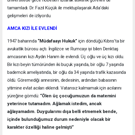
üniversitede gece nöbetleri tutarak askerlik görevini de
tamamladı. Dr. Fazıl Küçük ile mektuplaşarak Ada’daki
gelişmeleri de izliyordu.
AMCA KIZI İLE EVLENDİ
1947 baharında
“Müdafaayı Hukuk”
için döndüğü Kıbrıs’ta bir
avukatlık bürosu açtı. İngilizce ve Rumcayı iyi bilen Denktaş
amcasının kızı Aydın Hanım ile evlendi. Üç oğlu ve üç kızı oldu.
Bir kızı beyin tümöründen iki buçuk yaşında, bir oğlu 7 yaşında
bademcik ameliyatında, bir oğlu da 34 yaşında trafik kazasında
öldü. Göremediği annesinin, dedesinin, ardından babasının
yitimine evlat acıları eklendi. Vatansız kalmamak için acılarını
yüreğine gömdü:
“Ölen üç çocuğumuzun da matemini
yeterince tutamadım. Ağlamak istedim, ancak
ağlayamadım. Duygularımı dışa belli etmemek bende,
içinde bulunduğumuz durum nedeniyle olacak bir
karakter özelliği haline gelmişti”