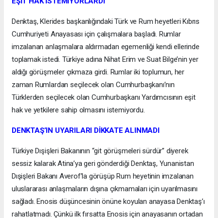
EŞİT HAK İSTEMİYORLARDI
Denktaş, Klerides başkanlığındaki Türk ve Rum heyetleri Kıbrıs
Cumhuriyeti Anayasası için çalışmalara başladı. Rumlar
imzalanan anlaşmalara aldırmadan egemenliği kendi ellerinde
toplamak istedi. Türkiye adına Nihat Erim ve Suat Bilge’nin yer
aldığı görüşmeler çıkmaza girdi. Rumlar iki toplumun, her
zaman Rumlardan seçilecek olan Cumhurbaşkanı’nın
Türklerden seçilecek olan Cumhurbaşkanı Yardımcısının eşit
hak ve yetkilere sahip olmasını istemiyordu.
DENKTAŞ’IN UYARILARI DİKKATE ALINMADI
Türkiye Dışişleri Bakanının “git görüşmeleri sürdür” diyerek
sessiz kalarak Atina’ya geri gönderdiği Denktaş, Yunanistan
Dışişleri Bakanı Averof’la görüşüp Rum heyetinin imzalanan
uluslararası anlaşmaların dışına çıkmamaları için uyarılmasını
sağladı. Enosis düşüncesinin önüne koyulan anayasa Denktaş’ı
rahatlatmadı. Çünkü ilk fırsatta Enosis için anayasanın ortadan