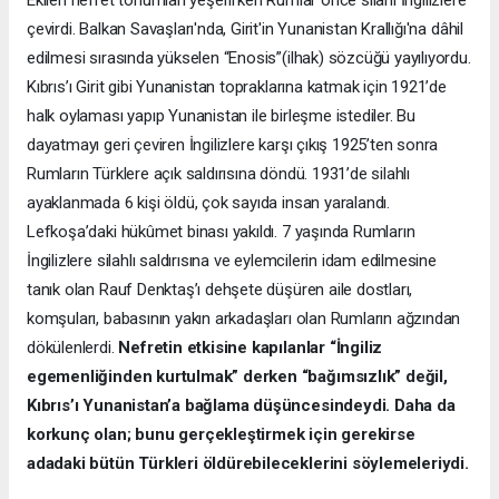
Ekilen nefret tohumları yeşerirken Rumlar önce silahı İngilizlere
çevirdi. Balkan Savaşları'nda, Girit'in Yunanistan Krallığı'na dâhil
edilmesi sırasında yükselen “Enosis”(ilhak) sözcüğü yayılıyordu.
Kıbrıs’ı Girit gibi Yunanistan topraklarına katmak için 1921’de
halk oylaması yapıp Yunanistan ile birleşme istediler. Bu
dayatmayı geri çeviren İngilizlere karşı çıkış 1925’ten sonra
Rumların Türklere açık saldırısına döndü. 1931’de silahlı
ayaklanmada 6 kişi öldü, çok sayıda insan yaralandı.
Lefkoşa’daki hükûmet binası yakıldı. 7 yaşında Rumların
İngilizlere silahlı saldırısına ve eylemcilerin idam edilmesine
tanık olan Rauf Denktaş’ı dehşete düşüren aile dostları,
komşuları, babasının yakın arkadaşları olan Rumların ağzından
dökülenlerdi.
Nefretin etkisine kapılanlar “İngiliz
egemenliğinden kurtulmak” derken “bağımsızlık” değil,
Kıbrıs’ı Yunanistan’a bağlama düşüncesindeydi. Daha da
korkunç olan; bunu gerçekleştirmek için gerekirse
adadaki bütün Türkleri öldürebileceklerini söylemeleriydi.