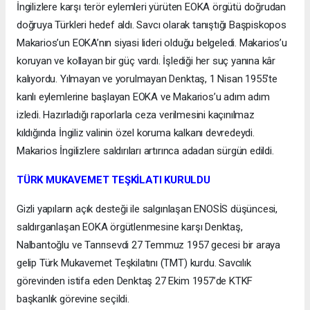
İngilizlere karşı terör eylemleri yürüten EOKA örgütü doğrudan
doğruya Türkleri hedef aldı. Savcı olarak tanıştığı Başpiskopos
Makarios’un EOKA’nın siyasi lideri olduğu belgeledi. Makarios’u
koruyan ve kollayan bir güç vardı. İşlediği her suç yanına kâr
kalıyordu. Yılmayan ve yorulmayan Denktaş, 1 Nisan 1955’te
kanlı eylemlerine başlayan EOKA ve Makarios’u adım adım
izledi. Hazırladığı raporlarla ceza verilmesini kaçınılmaz
kıldığında İngiliz valinin özel koruma kalkanı devredeydi.
Makarios İngilizlere saldırıları artırınca adadan sürgün edildi.
TÜRK MUKAVEMET TEŞKİLATI KURULDU
Gizli yapıların açık desteği ile salgınlaşan ENOSİS düşüncesi,
saldırganlaşan EOKA örgütlenmesine karşı Denktaş,
Nalbantoğlu ve Tanrısevdi 27 Temmuz 1957 gecesi bir araya
gelip Türk Mukavemet Teşkilatını (TMT) kurdu. Savcılık
görevinden istifa eden Denktaş 27 Ekim 1957’de KTKF
başkanlık görevine seçildi.