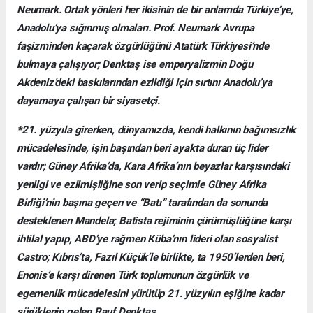
Neumark. Ortak yönleri her ikisinin de bir anlamda Türkiye’ye,
Anadolu’ya sığınmış olmaları. Prof. Neumark Avrupa
faşizminden kaçarak özgürlüğünü Atatürk Türkiyesi’nde
bulmaya çalışıyor; Denktaş ise emperyalizmin Doğu
Akdeniz’deki baskılarından ezildiği için sırtını Anadolu’ya
dayamaya çalışan bir siyasetçi.
*21. yüzyıla girerken, dünyamızda, kendi halkının bağımsızlık
mücadelesinde, işin başından beri ayakta duran üç lider
vardır; Güney Afrika’da, Kara Afrika’nın beyazlar karşısındaki
yenilgi ve ezilmişliğine son verip seçimle Güney Afrika
Birliği’nin başına geçen ve “Batı” tarafından da sonunda
desteklenen Mandela; Batista rejiminin çürümüşlüğüne karşı
ihtilal yapıp, ABD’ye rağmen Küba’nın lideri olan sosyalist
Castro; Kıbrıs’ta, Fazıl Küçük’le birlikte, ta 1950’lerden beri,
Enonis’e karşı direnen Türk toplumunun özgürlük ve
egemenlik mücadelesini yürütüp 21. yüzyılın eşiğine kadar
sürüklenip gelen Rauf Denktaş.