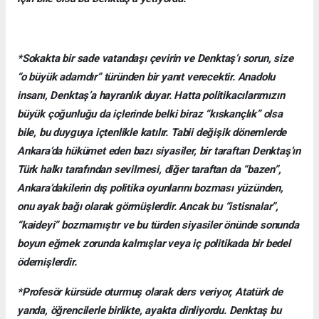
*Sokakta bir sade vatandaşı çevirin ve Denktaş’ı sorun, size
“o büyük adamdır” türünden bir yanıt verecektir. Anadolu
insanı, Denktaş’a hayranlık duyar. Hatta politikacılarımızın
büyük çoğunluğu da içlerinde belki biraz “kıskançlık” olsa
bile, bu duyguya içtenlikle katılır. Tabii değişik dönemlerde
Ankara’da hükümet eden bazı siyasiler, bir taraftan Denktaş’ın
Türk halkı tarafından sevilmesi, diğer taraftan da “bazen”,
Ankara’dakilerin dış politika oyunlarını bozması yüzünden,
onu ayak bağı olarak görmüşlerdir. Ancak bu “istisnalar”,
“kaideyi” bozmamıştır ve bu türden siyasiler önünde sonunda
boyun eğmek zorunda kalmışlar veya iç politikada bir bedel
ödemişlerdir.
*Profesör kürsüde oturmuş olarak ders veriyor, Atatürk de
yanda, öğrencilerle birlikte, ayakta dinliyordu. Denktaş bu