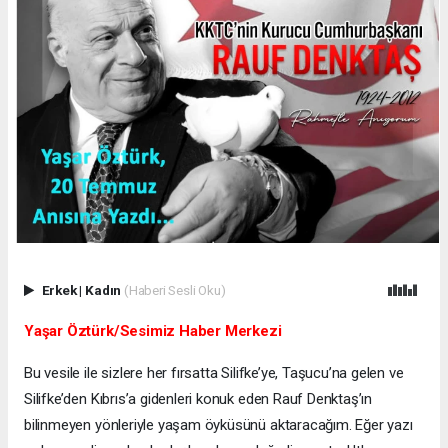
Erkek
|
Kadın
(Haberi Sesli Oku)
Yaşar Öztürk/Sesimiz Haber Merkezi
Bu vesile ile sizlere her fırsatta Silifke’ye, Taşucu’na gelen ve
Silifke’den Kıbrıs’a gidenleri konuk eden Rauf Denktaş’ın
bilinmeyen yönleriyle yaşam öyküsünü aktaracağım. Eğer yazı