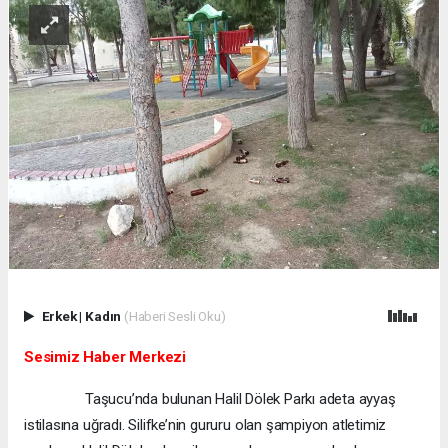
Erkek
|
Kadın
(Haberi Sesli Oku)
Sesimiz Haber Merkezi
Taşucu’nda bulunan Halil Dölek Parkı adeta ayyaş
istilasına uğradı. Silifke’nin gururu olan şampiyon atletimiz