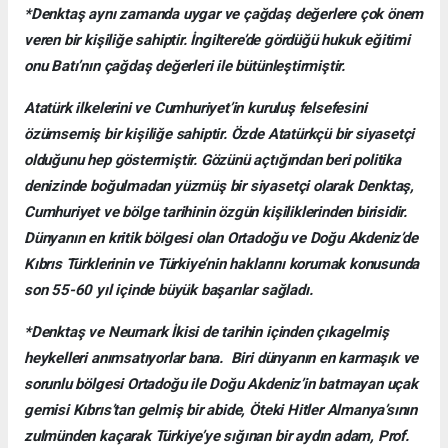
*Denktaş aynı zamanda uygar ve çağdaş değerlere çok önem
veren bir kişiliğe sahiptir. İngiltere’de gördüğü hukuk eğitimi
onu Batı’nın çağdaş değerleri ile bütünleştirmiştir.
Atatürk ilkelerini ve Cumhuriyet’in kuruluş felsefesini
özümsemiş bir kişiliğe sahiptir. Özde Atatürkçü bir siyasetçi
olduğunu hep göstermiştir. Gözünü açtığından beri politika
denizinde boğulmadan yüzmüş bir siyasetçi olarak Denktaş,
Cumhuriyet ve bölge tarihinin özgün kişiliklerinden birisidir.
Dünyanın en kritik bölgesi olan Ortadoğu ve Doğu Akdeniz’de
Kıbrıs Türklerinin ve Türkiye’nin haklarını korumak konusunda
son 55-60 yıl içinde büyük başarılar sağladı.
*Denktaş ve Neumark İkisi de tarihin içinden çıkagelmiş
heykelleri anımsatıyorlar bana. Biri dünyanın en karmaşık ve
sorunlu bölgesi Ortadoğu ile Doğu Akdeniz’in batmayan uçak
gemisi Kıbrıs’tan gelmiş bir abide, Öteki Hitler Almanya’sının
zulmünden kaçarak Türkiye’ye sığınan bir aydın adam, Prof.