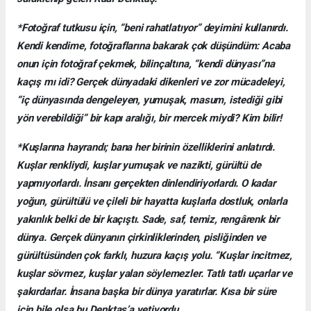
*Fotoğraf tutkusu için, “beni rahatlatıyor” deyimini kullanırdı.
Kendi kendime, fotoğraflarına bakarak çok düşündüm: Acaba
onun için fotoğraf çekmek, bilinçaltına, “kendi dünyası”na
kaçış mı idi? Gerçek dünyadaki dikenleri ve zor mücadeleyi,
“iç dünyasında dengeleyen, yumuşak, masum, istediği gibi
yön verebildiği” bir kapı aralığı, bir mercek miydi? Kim bilir!
*Kuşlarına hayrandı; bana her birinin özelliklerini anlatırdı.
Kuşlar renkliydi, kuşlar yumuşak ve nazikti, gürültü de
yapmıyorlardı. İnsanı gerçekten dinlendiriyorlardı. O kadar
yoğun, gürültülü ve çileli bir hayatta kuşlarla dostluk, onlarla
yakınlık belki de bir kaçıştı. Sade, saf, temiz, rengârenk bir
dünya. Gerçek dünyanın çirkinliklerinden, pisliğinden ve
gürültüsünden çok farklı, huzura kaçış yolu. “Kuşlar incitmez,
kuşlar sövmez, kuşlar yalan söylemezler. Tatlı tatlı uçarlar ve
şakırdarlar. İnsana başka bir dünya yaratırlar. Kısa bir süre
için bile olsa bu Denktaş’a yetiyordu.