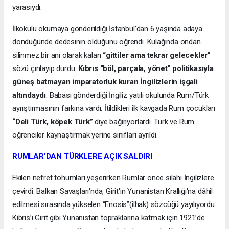
yarasıydı.
İlkokulu okumaya gönderildiği İstanbul’dan 6 yaşında adaya
döndüğünde dedesinin öldüğünü öğrendi. Kulağında ondan
silinmez bir anı olarak kalan
“gittiler ama tekrar gelecekler”
sözü çınlayıp durdu.
Kıbrıs “böl, parçala, yönet” politikasıyla
güneş batmayan imparatorluk kuran İngilizlerin işgali
altındaydı
. Babası gönderdiği İngiliz yatılı okulunda Rum/Türk
ayrıştırmasının farkına vardı. İtildikleri ilk kavgada Rum çocukları
“Deli Türk, köpek Türk”
diye bağırıyorlardı. Türk ve Rum
öğrenciler kaynaştırmak yerine sınıfları ayrıldı.
RUMLAR’DAN TÜRKLERE AÇIK SALDIRI
Ekilen nefret tohumları yeşerirken Rumlar önce silahı İngilizlere
çevirdi. Balkan Savaşları'nda, Girit'in Yunanistan Krallığı'na dâhil
edilmesi sırasında yükselen “Enosis”(ilhak) sözcüğü yayılıyordu.
Kıbrıs’ı Girit gibi Yunanistan topraklarına katmak için 1921’de