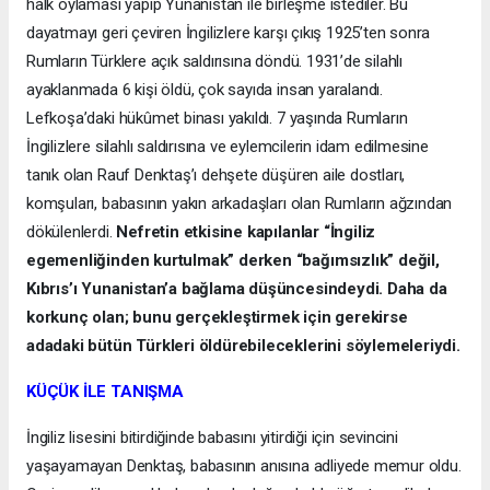
halk oylaması yapıp Yunanistan ile birleşme istediler. Bu
dayatmayı geri çeviren İngilizlere karşı çıkış 1925’ten sonra
Rumların Türklere açık saldırısına döndü. 1931’de silahlı
ayaklanmada 6 kişi öldü, çok sayıda insan yaralandı.
Lefkoşa’daki hükûmet binası yakıldı. 7 yaşında Rumların
İngilizlere silahlı saldırısına ve eylemcilerin idam edilmesine
tanık olan Rauf Denktaş’ı dehşete düşüren aile dostları,
komşuları, babasının yakın arkadaşları olan Rumların ağzından
dökülenlerdi.
Nefretin etkisine kapılanlar “İngiliz
egemenliğinden kurtulmak” derken “bağımsızlık” değil,
Kıbrıs’ı Yunanistan’a bağlama düşüncesindeydi. Daha da
korkunç olan; bunu gerçekleştirmek için gerekirse
adadaki bütün Türkleri öldürebileceklerini söylemeleriydi.
KÜÇÜK İLE TANIŞMA
İngiliz lisesini bitirdiğinde babasını yitirdiği için sevincini
yaşayamayan Denktaş, babasının anısına adliyede memur oldu.