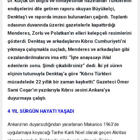
Dr. Küçük’ün bilgisi ve himayesinde hazırlanan Türklerinin
endişelerini dile getiren raporu okuyan Büyükelçi,
Denktaş’ı ve raporda imzası bulunanları çağırdı. Toplantı
odasının duvarında üzerini gazetelerle kapattırdığı
Menderes, Zorlu ve Polatkan’ın elleri kelepçeli resimlerini
gösterdi. Denktaş ve arkadaşlarını Kıbrıs Cumhuriyeti’ni
yıkmaya çalışmakla suçladı, Menderes ve arkadaşları gibi
cezalandırılmalarını ima etti: “İşte anayasayı ihlal
edenlerin sonu. Şimdi çıkabilirsiniz” dedi. İki yıl süren
elçinin tutumuyla Denktaş’a göre “Kıbrıs Türkleri
mücadelede 22 yıllık bir zaman kaybetti.” Gazeteci Ömer
Sami Coşar’ın yazılarıyla Kıbrıs sesini Ankara’ya
duyurmaya çalıştı
.
4 YIL SÜRGÜN HAYATI YAŞADI
Ankara’nın duyarsızlığından yararlanan Makarios 1963’de
uygulamaya koyacağı Tarihe Kanlı Noel olarak geçen Akritas