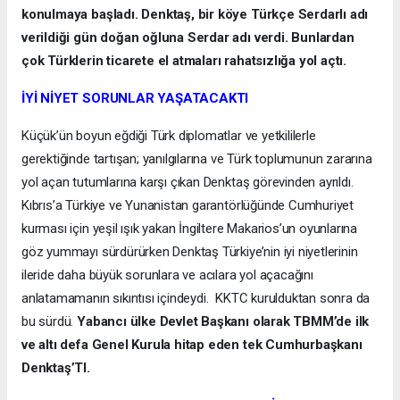
konulmaya başladı. Denktaş, bir köye Türkçe Serdarlı adı
verildiği gün doğan oğluna Serdar adı verdi. Bunlardan
çok Türklerin ticarete el atmaları rahatsızlığa yol açtı.
İYİ NİYET SORUNLAR YAŞATACAKTI
Küçük’ün boyun eğdiği Türk diplomatlar ve yetkililerle
gerektiğinde tartışan; yanılgılarına ve Türk toplumunun zararına
yol açan tutumlarına karşı çıkan Denktaş görevinden ayrıldı.
Kıbrıs’a Türkiye ve Yunanistan garantörlüğünde Cumhuriyet
kurması için yeşil ışık yakan İngiltere Makarios’un oyunlarına
göz yummayı sürdürürken Denktaş Türkiye’nin iyi niyetlerinin
ileride daha büyük sorunlara ve acılara yol açacağını
anlatamamanın sıkıntısı içindeydi. KKTC kurulduktan sonra da
bu sürdü.
Yabancı ülke Devlet Başkanı olarak TBMM’de ilk
ve altı defa Genel Kurula hitap eden tek Cumhurbaşkanı
Denktaş’TI.