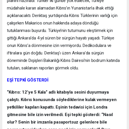
planını hazırladı. Türkler iki günde yok edilecek, Türkiye
müdahale kararı alamadan Kıbrıs’ın Yunanistan’a ilhak ettiği
açıklanacaktı. Denktaş yurtdışında Kıbrıs Türklerinin varlığı için
çalışırken Makarios onun hakkında adaya döndüğü
tutuklanması buyurdu. Türkiye’nin tutumunu eleştirmek için
gittiği Ankara’da 4 yıl süren bir sürgün hayatı yaşadı. Türkiye
onun Kıbrıs’a dönmesine izin vermiyordu. Dedikodulara ve
iftiralara gün doğdu. Denktaş’ı üzen Ankara’da sürgün
döneminde Dışişleri Bakanlığı Kıbrıs Dairesi’nin bodrum katında
tutulan, saklanan raporları görmek oldu.
EŞİ TEPKİ GÖSTERDİ
“Kıbrıs: 12’ye 5 Kala” adlı kitabıyla sesini duyurmaya
çalıştı. Kıbrıs konusunda söylediklerine kulak vermeyen
yetkililer kapıları kapattı. Eşinin tedavisi için Londra
gitmesine bile izin verilmedi. Eşi tepki gösterdi: “Nasıl
olur? Senin bir imzanla pasaportsuz gelenlere bile