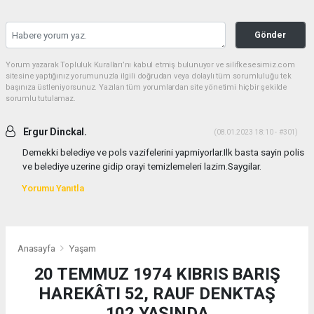
Gönder
Yorum yazarak Topluluk Kuralları’nı kabul etmiş bulunuyor ve silifkesesimiz.com
sitesine yaptığınız yorumunuzla ilgili doğrudan veya dolaylı tüm sorumluluğu tek
başınıza üstleniyorsunuz. Yazılan tüm yorumlardan site yönetimi hiçbir şekilde
sorumlu tutulamaz.
Ergur Dinckal.
(08.01.2023 18:10 - #301)
Demekki belediye ve pols vazifelerini yapmiyorlar.Ilk basta sayin polis
ve belediye uzerine gidip orayi temizlemeleri lazim.Saygilar.
Yorumu Yanıtla
Anasayfa
Yaşam
20 TEMMUZ 1974 KIBRIS BARIŞ
HAREKÂTI 52, RAUF DENKTAŞ
102 YAŞINDA