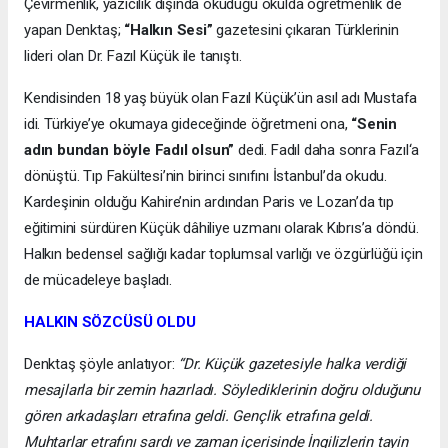
Çevirmenlik, yazıcılık dışında okuduğu okulda öğretmenlik de
yapan Denktaş;
“Halkın Sesi”
gazetesini çıkaran Türklerinin
lideri olan Dr. Fazıl Küçük ile tanıştı.
Kendisinden 18 yaş büyük olan Fazıl Küçük’ün asıl adı Mustafa
idi. Türkiye’ye okumaya gideceğinde öğretmeni ona,
“Senin
adın bundan böyle Fadıl olsun”
dedi. Fadıl daha sonra Fazıl‘a
dönüştü. Tıp Fakültesi’nin birinci sınıfını İstanbul’da okudu.
Kardeşinin olduğu Kahire’nin ardından Paris ve Lozan’da tıp
eğitimini sürdüren Küçük dâhiliye uzmanı olarak Kıbrıs’a döndü.
Halkın bedensel sağlığı kadar toplumsal varlığı ve özgürlüğü için
de mücadeleye başladı.
HALKIN SÖZCÜSÜ OLDU
Denktaş şöyle anlatıyor:
“Dr. Küçük gazetesiyle halka verdiği
mesajlarla bir zemin hazırladı. Söylediklerinin doğru olduğunu
gören arkadaşları etrafına geldi. Gençlik etrafına geldi.
Muhtarlar etrafını sardı ve zaman içerisinde İngilizlerin tayin