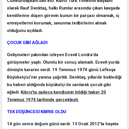
Cumhurbaşkanı ilan etti. Kıbrıs Türk Yönetimi Başkanı
olarak Rauf Denktaş, halkı Rumlar arasında çıkan kavgada
kendilerine düşen görevin bunun bir parçası olmamak, iç
emniyetlerini korumak, savunma tedbirlerini almak
olduğunu açıkladı.
ÇOCUK GİBİ AĞLADI
Gelişmeleri yakından izleyen Ecevit Londra’da
görüşmeler yaptı. Olumlu bir sonuç alamadı. Ecevit yurda
dönüşte kararını verdi. 19 Temmuz 1974 günü Lefkoşa
Büyükelçisi’nin yanına çağrıldı. Denktaş, yıllardır beklediği
bu haberi aldığında büyükelçi ile sarılarak çocuk gibi
ağladı.
Kıbrıs’ta sadece kendisinin bildiği haber 20
Temmuz 1974 tarihinde gerçekleşti
.
TEK DÜŞÜNCESİ KIBRIS OLDU
14 gün sonra doğum günü vardı. 13 Ocak 2012’ta hayata