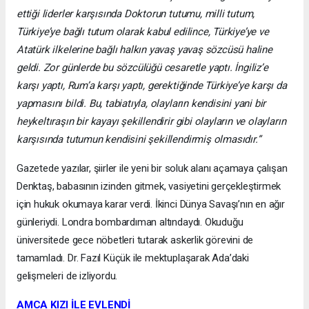
ettiği liderler karşısında Doktorun tutumu, milli tutum,
Türkiye’ye bağlı tutum olarak kabul edilince, Türkiye’ye ve
Atatürk ilkelerine bağlı halkın yavaş yavaş sözcüsü haline
geldi. Zor günlerde bu sözcülüğü cesaretle yaptı. İngiliz’e
karşı yaptı, Rum’a karşı yaptı, gerektiğinde Türkiye’ye karşı da
yapmasını bildi. Bu, tabiatıyla, olayların kendisini yani bir
heykeltıraşın bir kayayı şekillendirir gibi olayların ve olayların
karşısında tutumun kendisini şekillendirmiş olmasıdır.”
Gazetede yazılar, şiirler ile yeni bir soluk alanı açamaya çalışan
Denktaş, babasının izinden gitmek, vasiyetini gerçekleştirmek
için hukuk okumaya karar verdi. İkinci Dünya Savaşı’nın en ağır
günleriydi. Londra bombardıman altındaydı. Okuduğu
üniversitede gece nöbetleri tutarak askerlik görevini de
tamamladı. Dr. Fazıl Küçük ile mektuplaşarak Ada’daki
gelişmeleri de izliyordu.
AMCA KIZI İLE EVLENDİ