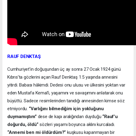
RAUF DENKTAŞ
Cumhuriyet’in doğuşundan üç ay sonra 27 Ocak 1924 günü
Kıbrıs’ta gözlerini açan Rauf Denktaş 1.5 yaşında annesini
yitirdi. Babası hâkimdi. Dedesi onu ulusu ve ülkesini yoktan var
eden Mustafa Kemal’i, yaşamını ve savaşımını anlatarak onu
büyüttü. Sadece resimlerinden tanıdığı annesinden kimse söz
etmiyordu.
“Varlığını bilmediğim için yokluğunu
duymamıştım”
dese de kapı aralığından duyduğu
“Rauf’u
doğurdu, öldü”
sözleri yaşamı boyunca aklını kurcaladı.
“Annemi ben mi öldürdüm?”
kuşkusu kapanmayan bir