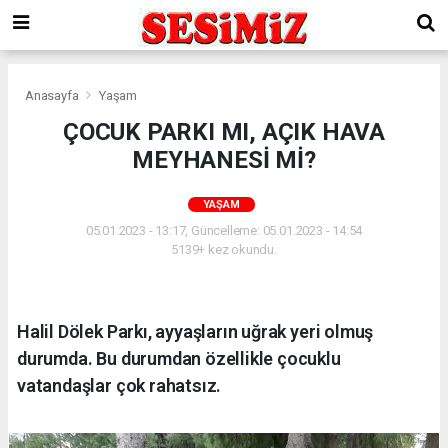
Anasayfa
Yaşam
ÇOCUK PARKI MI, AÇIK HAVA
MEYHANESİ Mİ?
YAŞAM
05.01.2023 - 13:17, Güncelleme: 05.01.2023 - 14:54
5139+ kez okundu.
Halil Dölek Parkı, ayyaşların uğrak yeri olmuş
durumda. Bu durumdan özellikle çocuklu
vatandaşlar çok rahatsız.