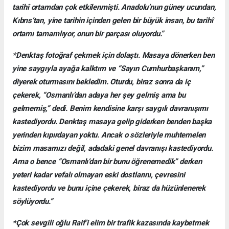
tarihî ortamdan çok etkilenmişti. Anadolu’nun güney ucundan,
Kıbrıs’tan, yine tarihin içinden gelen bir büyük insan, bu tarihî
ortamı tamamlıyor, onun bir parçası oluyordu.”
*Denktaş fotoğraf çekmek için dolaştı. Masaya dönerken ben
yine saygıyla ayağa kalktım ve “Sayın Cumhurbaşkanım,”
diyerek oturmasını bekledim. Oturdu, biraz sonra da iç
çekerek, “Osmanlı’dan adaya her şey gelmiş ama bu
gelmemiş,” dedi. Benim kendisine karşı saygılı davranışımı
kastediyordu. Denktaş masaya gelip giderken benden başka
yerinden kıpırdayan yoktu. Ancak o sözleriyle muhtemelen
bizim masamızı değil, adadaki genel davranışı kastediyordu.
Ama o bence “Osmanlı’dan bir bunu öğrenemedik” derken
yeteri kadar vefalı olmayan eski dostlarını, çevresini
kastediyordu ve bunu içine çekerek, biraz da hüzünlenerek
söylüyordu.”
*Çok sevgili oğlu Raif’i elim bir trafik kazasında kaybetmek