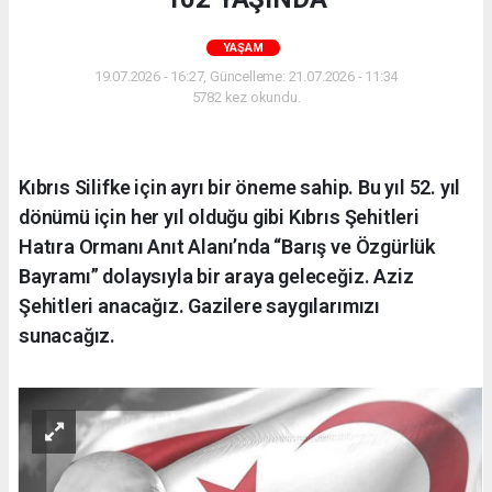
YAŞAM
19.07.2026 - 16:27, Güncelleme: 21.07.2026 - 11:34
5782 kez okundu.
Kıbrıs Silifke için ayrı bir öneme sahip. Bu yıl 52. yıl
dönümü için her yıl olduğu gibi Kıbrıs Şehitleri
Hatıra Ormanı Anıt Alanı’nda “Barış ve Özgürlük
Bayramı” dolaysıyla bir araya geleceğiz. Aziz
Şehitleri anacağız. Gazilere saygılarımızı
sunacağız.