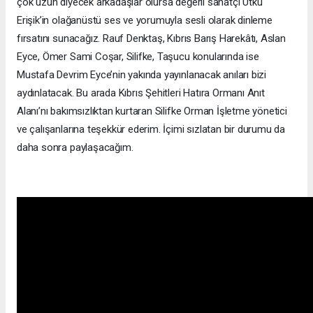
çok uzun diyecek arkadaşlar olursa değerli sanatçı Utku
Erişik’in olağanüstü ses ve yorumuyla sesli olarak dinleme
fırsatını sunacağız. Rauf Denktaş, Kıbrıs Barış Harekâtı, Aslan
Eyce, Ömer Sami Coşar, Silifke, Taşucu konularında ise
Mustafa Devrim Eyce’nin yakında yayınlanacak anıları bizi
aydınlatacak. Bu arada Kıbrıs Şehitleri Hatıra Ormanı Anıt
Alanı’nı bakımsızlıktan kurtaran Silifke Orman İşletme yönetici
ve çalışanlarına teşekkür ederim. İçimi sızlatan bir durumu da
daha sonra paylaşacağım.