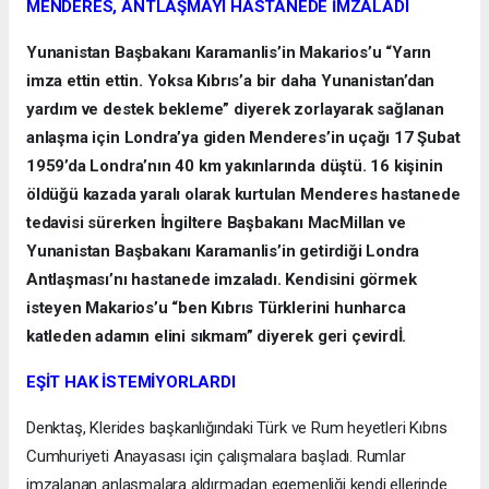
MENDERES, ANTLAŞMAYI HASTANEDE İMZALADI
Yunanistan Başbakanı Karamanlis’in Makarios’u “Yarın
imza ettin ettin. Yoksa Kıbrıs’a bir daha Yunanistan’dan
yardım ve destek bekleme” diyerek zorlayarak sağlanan
anlaşma için Londra’ya giden Menderes’in uçağı 17 Şubat
1959’da Londra’nın 40 km yakınlarında düştü. 16 kişinin
öldüğü kazada yaralı olarak kurtulan Menderes hastanede
tedavisi sürerken İngiltere Başbakanı MacMillan ve
Yunanistan Başbakanı Karamanlis’in getirdiği Londra
Antlaşması’nı hastanede imzaladı. Kendisini görmek
isteyen Makarios’u “ben Kıbrıs Türklerini hunharca
katleden adamın elini sıkmam” diyerek geri çevirdİ.
EŞİT HAK İSTEMİYORLARDI
Denktaş, Klerides başkanlığındaki Türk ve Rum heyetleri Kıbrıs
Cumhuriyeti Anayasası için çalışmalara başladı. Rumlar
imzalanan anlaşmalara aldırmadan egemenliği kendi ellerinde