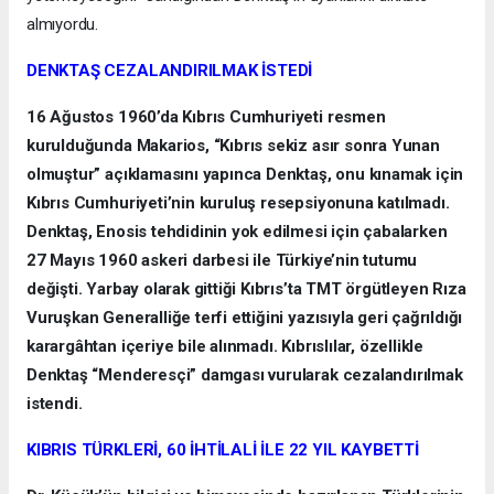
almıyordu.
DENKTAŞ CEZALANDIRILMAK İSTEDİ
16 Ağustos 1960’da Kıbrıs Cumhuriyeti resmen
kurulduğunda Makarios, “Kıbrıs sekiz asır sonra Yunan
olmuştur” açıklamasını yapınca Denktaş, onu kınamak için
Kıbrıs Cumhuriyeti’nin kuruluş resepsiyonuna katılmadı.
Denktaş, Enosis tehdidinin yok edilmesi için çabalarken
27 Mayıs 1960 askeri darbesi ile Türkiye’nin tutumu
değişti. Yarbay olarak gittiği Kıbrıs’ta TMT örgütleyen Rıza
Vuruşkan Generalliğe terfi ettiğini yazısıyla geri çağrıldığı
karargâhtan içeriye bile alınmadı. Kıbrıslılar, özellikle
Denktaş “Menderesçi” damgası vurularak cezalandırılmak
istendi.
KIBRIS TÜRKLERİ, 60 İHTİLALİ İLE 22 YIL KAYBETTİ