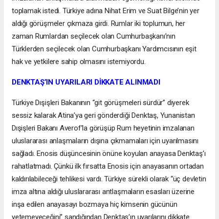
toplamak istedi. Türkiye adına Nihat Erim ve Suat Bilge’nin yer
aldığı görüşmeler çıkmaza girdi. Rumlar iki toplumun, her
zaman Rumlardan seçilecek olan Cumhurbaşkanı’nın
Türklerden seçilecek olan Cumhurbaşkanı Yardımcısının eşit
hak ve yetkilere sahip olmasını istemiyordu.
DENKTAŞ’IN UYARILARI DİKKATE ALINMADI
Türkiye Dışişleri Bakanının “git görüşmeleri sürdür” diyerek
sessiz kalarak Atina’ya geri gönderdiği Denktaş, Yunanistan
Dışişleri Bakanı Averof’la görüşüp Rum heyetinin imzalanan
uluslararası anlaşmaların dışına çıkmamaları için uyarılmasını
sağladı. Enosis düşüncesinin önüne koyulan anayasa Denktaş’ı
rahatlatmadı. Çünkü ilk fırsatta Enosis için anayasanın ortadan
kaldırılabileceği tehlikesi vardı. Türkiye sürekli olarak “üç devletin
imza altına aldığı uluslararası antlaşmaların esasları üzerine
inşa edilen anayasayı bozmaya hiç kimsenin gücünün
yetemeyeceğini” sandığından Denktaş’ın uyarılarını dikkate