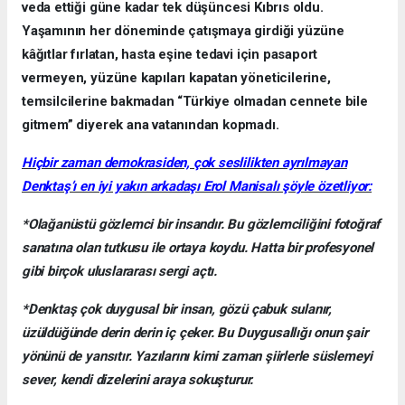
veda ettiği güne kadar tek düşüncesi Kıbrıs oldu.
Yaşamının her döneminde çatışmaya girdiği yüzüne
kâğıtlar fırlatan, hasta eşine tedavi için pasaport
vermeyen, yüzüne kapıları kapatan yöneticilerine,
temsilcilerine bakmadan “Türkiye olmadan cennete bile
gitmem” diyerek ana vatanından kopmadı.
Hiçbir zaman demokrasiden, çok seslilikten ayrılmayan
Denktaş’ı en iyi yakın arkadaşı Erol Manisalı şöyle özetliyor:
*Olağanüstü gözlemci bir insandır. Bu gözlemciliğini fotoğraf
sanatına olan tutkusu ile ortaya koydu. Hatta bir profesyonel
gibi birçok uluslararası sergi açtı.
*Denktaş çok duygusal bir insan, gözü çabuk sulanır,
üzüldüğünde derin derin iç çeker. Bu Duygusallığı onun şair
yönünü de yansıtır. Yazılarını kimi zaman şiirlerle süslemeyi
sever, kendi dizelerini araya sokuşturur.