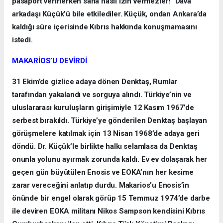
pasaport verirlerken sana nasıl izin vermezler!” Dava
arkadaşı Küçük’ü bile etkilediler. Küçük, ondan Ankara’da
kaldığı süre içerisinde Kıbrıs hakkında konuşmamasını
istedi.
MAKARİOS’U DEVİRDİ
31 Ekim’de gizlice adaya dönen Denktaş, Rumlar
tarafından yakalandı ve sorguya alındı. Türkiye’nin ve
uluslararası kuruluşların girişimiyle 12 Kasım 1967’de
serbest bırakıldı. Türkiye’ye gönderilen Denktaş başlayan
görüşmelere katılmak için 13 Nisan 1968’de adaya geri
döndü. Dr. Küçük’le birlikte halkı selamlasa da Denktaş
onunla yolunu ayırmak zorunda kaldı. Ev ev dolaşarak her
geçen gün büyütülen Enosis ve EOKA’nın her kesime
zarar vereceğini anlatıp durdu. Makarios’u Enosis’in
önünde bir engel olarak görüp 15 Temmuz 1974’de darbe
ile deviren EOKA militanı Nikos Sampson kendisini Kıbrıs