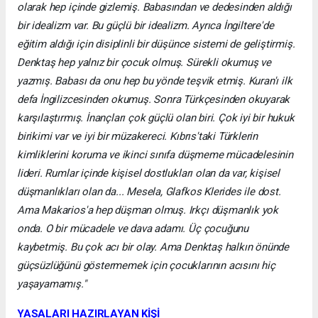
olarak hep içinde gizlemiş. Babasından ve dedesinden aldığı
bir idealizm var. Bu güçlü bir idealizm. Ayrıca İngiltere'de
eğitim aldığı için disiplinli bir düşünce sistemi de geliştirmiş.
Denktaş hep yalnız bir çocuk olmuş. Sürekli okumuş ve
yazmış. Babası da onu hep bu yönde teşvik etmiş. Kuran'ı ilk
defa İngilizcesinden okumuş. Sonra Türkçesinden okuyarak
karşılaştırmış. İnançları çok güçlü olan biri. Çok iyi bir hukuk
birikimi var ve iyi bir müzakereci. Kıbrıs'taki Türklerin
kimliklerini koruma ve ikinci sınıfa düşmeme mücadelesinin
lideri. Rumlar içinde kişisel dostlukları olan da var, kişisel
düşmanlıkları olan da... Mesela, Glafkos Klerides ile dost.
Ama Makarios'a hep düşman olmuş. Irkçı düşmanlık yok
onda. O bir mücadele ve dava adamı. Üç çocuğunu
kaybetmiş. Bu çok acı bir olay. Ama Denktaş halkın önünde
güçsüzlüğünü göstermemek için çocuklarının acısını hiç
yaşayamamış."
YASALARI HAZIRLAYAN KİŞİ