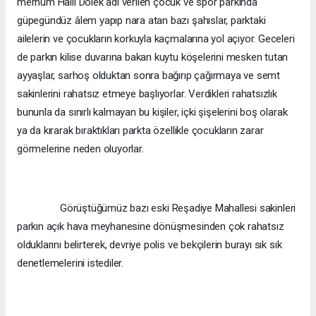
merhum Halil Dölek adı verilen çocuk ve spor parkında
güpegündüz âlem yapıp nara atan bazı şahıslar, parktaki
ailelerin ve çocukların korkuyla kaçmalarına yol açıyor. Geceleri
de parkın kilise duvarına bakan kuytu köşelerini mesken tutan
ayyaşlar, sarhoş olduktan sonra bağırıp çağırmaya ve semt
sakinlerini rahatsız etmeye başlıyorlar. Verdikleri rahatsızlık
bununla da sınırlı kalmayan bu kişiler, içki şişelerini boş olarak
ya da kırarak bıraktıkları parkta özellikle çocukların zarar
görmelerine neden oluyorlar.
Görüştüğümüz bazı eski Reşadiye Mahallesi sakinleri
parkın açık hava meyhanesine dönüşmesinden çok rahatsız
olduklarını belirterek, devriye polis ve bekçilerin burayı sık sık
denetlemelerini istediler.