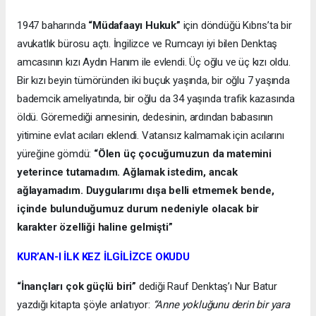
1947 baharında
“Müdafaayı Hukuk”
için döndüğü Kıbrıs’ta bir
avukatlık bürosu açtı. İngilizce ve Rumcayı iyi bilen Denktaş
amcasının kızı Aydın Hanım ile evlendi. Üç oğlu ve üç kızı oldu.
Bir kızı beyin tümöründen iki buçuk yaşında, bir oğlu 7 yaşında
bademcik ameliyatında, bir oğlu da 34 yaşında trafik kazasında
öldü. Göremediği annesinin, dedesinin, ardından babasının
yitimine evlat acıları eklendi. Vatansız kalmamak için acılarını
yüreğine gömdü:
“Ölen üç çocuğumuzun da matemini
yeterince tutamadım. Ağlamak istedim, ancak
ağlayamadım. Duygularımı dışa belli etmemek bende,
içinde bulunduğumuz durum nedeniyle olacak bir
karakter özelliği haline gelmişti”
KUR’AN-I İLK KEZ İLGİLİZCE OKUDU
“İnançları çok güçlü biri”
dediği Rauf Denktaş’ı Nur Batur
yazdığı kitapta şöyle anlatıyor:
“Anne yokluğunu derin bir yara