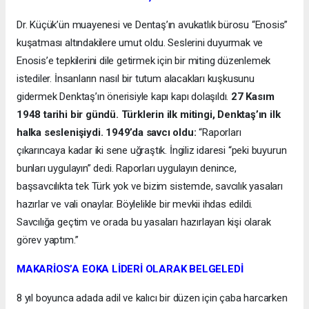
Dr. Küçük’ün muayenesi ve Dentaş’ın avukatlık bürosu “Enosis”
kuşatması altındakilere umut oldu. Seslerini duyurmak ve
Enosis’e tepkilerini dile getirmek için bir miting düzenlemek
istediler. İnsanların nasıl bir tutum alacakları kuşkusunu
gidermek Denktaş’ın önerisiyle kapı kapı dolaşıldı.
27 Kasım
1948 tarihi bir gündü. Türklerin ilk mitingi, Denktaş’ın ilk
halka seslenişiydi. 1949’da savcı oldu:
“Raporları
çıkarıncaya kadar iki sene uğraştık. İngiliz idaresi “peki buyurun
bunları uygulayın” dedi. Raporları uygulayın denince,
başsavcılıkta tek Türk yok ve bizim sistemde, savcılık yasaları
hazırlar ve vali onaylar. Böylelikle bir mevkii ihdas edildi.
Savcılığa geçtim ve orada bu yasaları hazırlayan kişi olarak
görev yaptım.”
MAKARİOS’A EOKA LİDERİ OLARAK BELGELEDİ
8 yıl boyunca adada adil ve kalıcı bir düzen için çaba harcarken