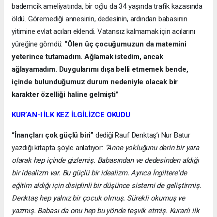
bademcik ameliyatında, bir oğlu da 34 yaşında trafik kazasında
öldü. Göremediği annesinin, dedesinin, ardından babasının
yitimine evlat acıları eklendi. Vatansız kalmamak için acılarını
yüreğine gömdü:
“Ölen üç çocuğumuzun da matemini
yeterince tutamadım. Ağlamak istedim, ancak
ağlayamadım. Duygularımı dışa belli etmemek bende,
içinde bulunduğumuz durum nedeniyle olacak bir
karakter özelliği haline gelmişti”
KUR’AN-I İLK KEZ İLGİLİZCE OKUDU
“İnançları çok güçlü biri”
dediği Rauf Denktaş’ı Nur Batur
yazdığı kitapta şöyle anlatıyor:
“Anne yokluğunu derin bir yara
olarak hep içinde gizlemiş. Babasından ve dedesinden aldığı
bir idealizm var. Bu güçlü bir idealizm. Ayrıca İngiltere'de
eğitim aldığı için disiplinli bir düşünce sistemi de geliştirmiş.
Denktaş hep yalnız bir çocuk olmuş. Sürekli okumuş ve
yazmış. Babası da onu hep bu yönde teşvik etmiş. Kuran'ı ilk