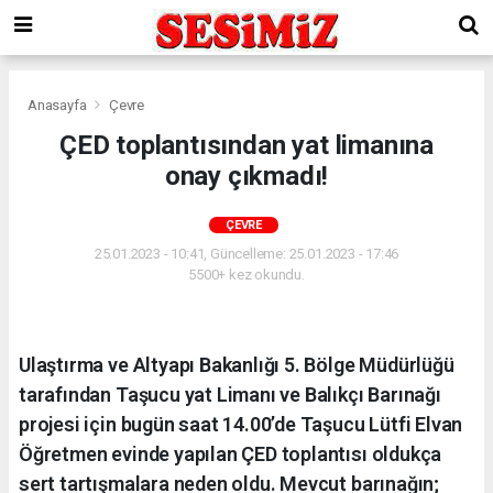
Anasayfa
Çevre
ÇED toplantısından yat limanına
onay çıkmadı!
ÇEVRE
25.01.2023 - 10:41, Güncelleme: 25.01.2023 - 17:46
5500+ kez okundu.
Ulaştırma ve Altyapı Bakanlığı 5. Bölge Müdürlüğü
tarafından Taşucu yat Limanı ve Balıkçı Barınağı
projesi için bugün saat 14.00’de Taşucu Lütfi Elvan
Öğretmen evinde yapılan ÇED toplantısı oldukça
sert tartışmalara neden oldu. Mevcut barınağın;