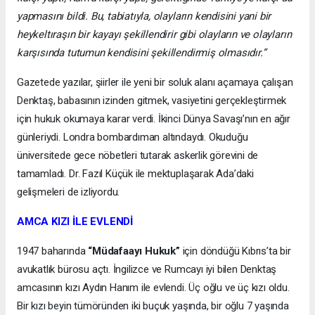
yapmasını bildi. Bu, tabiatıyla, olayların kendisini yani bir
heykeltıraşın bir kayayı şekillendirir gibi olayların ve olayların
karşısında tutumun kendisini şekillendirmiş olmasıdır.”
Gazetede yazılar, şiirler ile yeni bir soluk alanı açamaya çalışan
Denktaş, babasının izinden gitmek, vasiyetini gerçekleştirmek
için hukuk okumaya karar verdi. İkinci Dünya Savaşı’nın en ağır
günleriydi. Londra bombardıman altındaydı. Okuduğu
üniversitede gece nöbetleri tutarak askerlik görevini de
tamamladı. Dr. Fazıl Küçük ile mektuplaşarak Ada’daki
gelişmeleri de izliyordu.
AMCA KIZI İLE EVLENDİ
1947 baharında
“Müdafaayı Hukuk”
için döndüğü Kıbrıs’ta bir
avukatlık bürosu açtı. İngilizce ve Rumcayı iyi bilen Denktaş
amcasının kızı Aydın Hanım ile evlendi. Üç oğlu ve üç kızı oldu.
Bir kızı beyin tümöründen iki buçuk yaşında, bir oğlu 7 yaşında