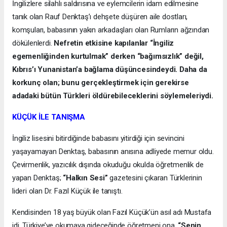
İngilizlere silahlı saldırısına ve eylemcilerin idam edilmesine
tanık olan Rauf Denktaş’ı dehşete düşüren aile dostları,
komşuları, babasının yakın arkadaşları olan Rumların ağzından
dökülenlerdi.
Nefretin etkisine kapılanlar “İngiliz
egemenliğinden kurtulmak” derken “bağımsızlık” değil,
Kıbrıs’ı Yunanistan’a bağlama düşüncesindeydi. Daha da
korkunç olan; bunu gerçekleştirmek için gerekirse
adadaki bütün Türkleri öldürebileceklerini söylemeleriydi.
KÜÇÜK İLE TANIŞMA
İngiliz lisesini bitirdiğinde babasını yitirdiği için sevincini
yaşayamayan Denktaş, babasının anısına adliyede memur oldu.
Çevirmenlik, yazıcılık dışında okuduğu okulda öğretmenlik de
yapan Denktaş;
“Halkın Sesi”
gazetesini çıkaran Türklerinin
lideri olan Dr. Fazıl Küçük ile tanıştı.
Kendisinden 18 yaş büyük olan Fazıl Küçük’ün asıl adı Mustafa
idi. Türkiye’ye okumaya gideceğinde öğretmeni ona,
“Senin