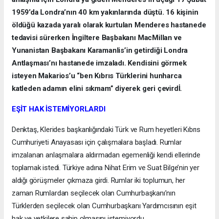
1959’da Londra’nın 40 km yakınlarında düştü. 16 kişinin
öldüğü kazada yaralı olarak kurtulan Menderes hastanede
tedavisi sürerken İngiltere Başbakanı MacMillan ve
Yunanistan Başbakanı Karamanlis’in getirdiği Londra
Antlaşması’nı hastanede imzaladı. Kendisini görmek
isteyen Makarios’u “ben Kıbrıs Türklerini hunharca
katleden adamın elini sıkmam” diyerek geri çevirdİ.
EŞİT HAK İSTEMİYORLARDI
Denktaş, Klerides başkanlığındaki Türk ve Rum heyetleri Kıbrıs
Cumhuriyeti Anayasası için çalışmalara başladı. Rumlar
imzalanan anlaşmalara aldırmadan egemenliği kendi ellerinde
toplamak istedi. Türkiye adına Nihat Erim ve Suat Bilge’nin yer
aldığı görüşmeler çıkmaza girdi. Rumlar iki toplumun, her
zaman Rumlardan seçilecek olan Cumhurbaşkanı’nın
Türklerden seçilecek olan Cumhurbaşkanı Yardımcısının eşit
hak ve yetkilere sahip olmasını istemiyordu.