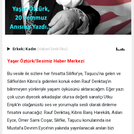
Erkek
|
Kadın
(Haberi Sesli Oku)
Yaşar Öztürk/Sesimiz Haber Merkezi
Bu vesile ile sizlere her fırsatta Silifke’ye, Taşucu’na gelen ve
Silifke’den Kıbrıs’a gidenleri konuk eden Rauf Denktaş’ın
bilinmeyen yönleriyle yaşam öyküsünü aktaracağım. Eğer yazı
çok uzun diyecek arkadaşlar olursa değerli sanatçı Utku
Erişik’in olağanüstü ses ve yorumuyla sesli olarak dinleme
fırsatını sunacağız. Rauf Denktaş, Kıbrıs Barış Harekâtı, Aslan
Eyce, Ömer Sami Coşar, Silifke, Taşucu konularında ise
Mustafa Devrim Eyce’nin yakında yayınlanacak anıları bizi