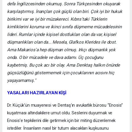
defa İngilizcesinden okumuş. Sonra Türkçesinden okuyarak
karşılaştırmış. İnançları çok güçlü olan biri. Çok iyi bir hukuk
birikimi var ve iyi bir müzakereci. Kıbrıs'taki Türklerin
kimliklerini koruma ve ikinci sınıfa düşmeme mücadelesinin
lideri. Rumlar içinde kişisel dostlukları olan da var, kişisel
düşmanlıkları olan da... Mesela, Glafkos Klerides ile dost.
Ama Makarios'a hep düşman olmuş. Irkçı düşmanlık yok
onda. O bir mücadele ve dava adamı. Üç çocuğunu
kaybetmiş. Bu çok acı bir olay. Ama Denktaş halkın önünde
güçsüzlüğünü göstermemek için çocuklarının acısını hiç
yaşayamamış."
YASALARI HAZIRLAYAN KİŞİ
Dr. Küçük’ün muayenesi ve Dentaş’ın avukatlık bürosu “Enosis”
kuşatması altındakilere umut oldu. Seslerini duyurmak ve
Enosis’e tepkilerini dile getirmek için bir miting düzenlemek
istediler. İnsanların nasıl bir tutum alacakları kuşkusunu