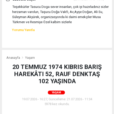
Teşekkürler Tasucu Doga sever insanları, çok iyi hazırladınız sizler
herzaman varolun, Taşucu Doğa Vakfı, Av,Ayşe Doğan, Ali Su,
Süleyman Akyürek, organizasyonda ki daimi emekçiler Musa
Türkmen ve Resmiye Özel kalbim sizlerle
Yorumu Yanıtla
Anasayfa
Yaşam
20 TEMMUZ 1974 KIBRIS BARIŞ
HAREKÂTI 52, RAUF DENKTAŞ
102 YAŞINDA
YAŞAM
19.07.2026 - 16:27, Güncelleme: 21.07.2026 - 11:34
5978 kez okundu.