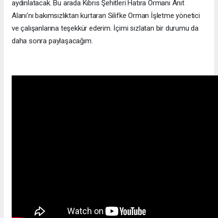
aydınlatacak. Bu arada Kıbrıs Şehitleri Hatıra Ormanı Anıt
Alanı’nı bakımsızlıktan kurtaran Silifke Orman İşletme yönetici
ve çalışanlarına teşekkür ederim. İçimi sızlatan bir durumu da
daha sonra paylaşacağım.