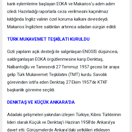
kanlı eylemlerine başlayan EOKA ve Makarios’u adım adım
izledi. Hazırladığı raporlarla ceza verilmesini kaçınılmaz
kıldığında İngiliz valinin özel koruma kalkanı devredeydi.
Makarios İngilizlere saldırıları artırınca adadan sürgün edildi.
TÜRK MUKAVEMET TEŞKİLATI KURULDU
Gizli yapıların açık desteği ile salgınlaşan ENOSİS düşüncesi,
saldırganlaşan EOKA örgütlenmesine karşı Denktaş,
Nalbantoğlu ve Tanrısevdi 27 Temmuz 1957 gecesi bir araya
gelip Türk Mukavemet Teşkilatını (TMT) kurdu. Savcılık
görevinden istifa eden Denktaş 27 Ekim 1957’de KTKF
başkanlık görevine seçildi.
DENKTAŞ VE KÜÇÜK ANKARA’DA
Adadaki gelişmeleri yakından izleyen Türkiye, Kıbrıs Türklerinin
lideri olarak Küçük ve Denktaş’ı Haziran 1958’de Ankara’ya
davet etti. Görüşmelerde Ankara’daki yetkilileri etkileyen