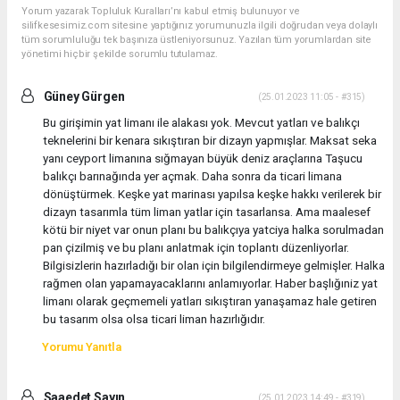
Yorum yazarak Topluluk Kuralları’nı kabul etmiş bulunuyor ve
silifkesesimiz.com sitesine yaptığınız yorumunuzla ilgili doğrudan veya dolaylı
tüm sorumluluğu tek başınıza üstleniyorsunuz. Yazılan tüm yorumlardan site
yönetimi hiçbir şekilde sorumlu tutulamaz.
Güney Gürgen
(25.01.2023 11:05 - #315)
Bu girişimin yat limanı ile alakası yok. Mevcut yatları ve balıkçı
teknelerini bir kenara sıkıştıran bir dizayn yapmışlar. Maksat seka
yanı ceyport limanına sığmayan büyük deniz araçlarına Taşucu
balıkçı barınağında yer açmak. Daha sonra da ticari limana
dönüştürmek. Keşke yat marinası yapılsa keşke hakkı verilerek bir
dizayn tasarımla tüm liman yatlar için tasarlansa. Ama maalesef
kötü bir niyet var onun planı bu balıkçıya yatciya halka sorulmadan
pan çizilmiş ve bu planı anlatmak için toplantı düzenliyorlar.
Bilgisizlerin hazırladığı bir olan için bilgilendirmeye gelmişler. Halka
rağmen olan yapamayacaklarını anlamıyorlar. Haber başlığıniz yat
limanı olarak geçmemeli yatları sıkıştıran yanaşamaz hale getiren
bu tasarım olsa olsa ticari liman hazırlığıdır.
Yorumu Yanıtla
Saaedet Sayın
(25.01.2023 14:49 - #319)