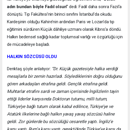
adın bundan böyle Fadıl olsun”
dedi. Fadıl daha sonra Fazıl‘a
dönüştü. Tıp Fakültesi’nin birinci sınıfını İstanbul’da okudu.
Kardeşinin olduğu Kahire’nin ardından Paris ve Lozan’da tıp
eğitimini sürdüren Küçük dâhiliye uzmanı olarak Kıbrıs’a döndü.
Halkın bedensel sağlığı kadar toplumsal varlığı ve özgürlüğü için
de mücadeleye başladı.
HALKIN SÖZCÜSÜ OLDU
Denktaş şöyle anlatıyor:
“Dr. Küçük gazetesiyle halka verdiği
mesajlarla bir zemin hazırladı. Söylediklerinin doğru olduğunu
gören arkadaşları etrafına geldi. Gençlik etrafına geldi.
Muhtarlar etrafını sardı ve zaman içerisinde İngilizlerin tayin
ettiği liderler karşısında Doktorun tutumu, milli tutum,
Türkiye’ye bağlı tutum olarak kabul edilince, Türkiye’ye ve
Atatürk ilkelerine bağlı halkın yavaş yavaş sözcüsü haline
geldi. Zor günlerde bu sözcülüğü cesaretle yaptı. İngiliz’e
karşı yaptı, Rum’a karşı yaptı, gerektiğinde Türkiye’ye karşı da