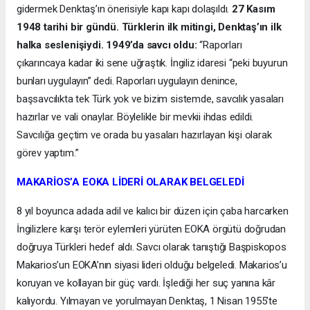
gidermek Denktaş’ın önerisiyle kapı kapı dolaşıldı.
27 Kasım
1948 tarihi bir gündü. Türklerin ilk mitingi, Denktaş’ın ilk
halka seslenişiydi. 1949’da savcı oldu:
“Raporları
çıkarıncaya kadar iki sene uğraştık. İngiliz idaresi “peki buyurun
bunları uygulayın” dedi. Raporları uygulayın denince,
başsavcılıkta tek Türk yok ve bizim sistemde, savcılık yasaları
hazırlar ve vali onaylar. Böylelikle bir mevkii ihdas edildi.
Savcılığa geçtim ve orada bu yasaları hazırlayan kişi olarak
görev yaptım.”
MAKARİOS’A EOKA LİDERİ OLARAK BELGELEDİ
8 yıl boyunca adada adil ve kalıcı bir düzen için çaba harcarken
İngilizlere karşı terör eylemleri yürüten EOKA örgütü doğrudan
doğruya Türkleri hedef aldı. Savcı olarak tanıştığı Başpiskopos
Makarios’un EOKA’nın siyasi lideri olduğu belgeledi. Makarios’u
koruyan ve kollayan bir güç vardı. İşlediği her suç yanına kâr
kalıyordu. Yılmayan ve yorulmayan Denktaş, 1 Nisan 1955’te