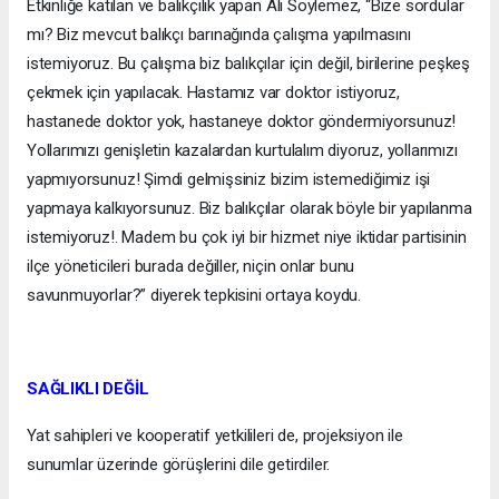
Etkinliğe katılan ve balıkçılık yapan Ali Söylemez, “Bize sordular
mı? Biz mevcut balıkçı barınağında çalışma yapılmasını
istemiyoruz. Bu çalışma biz balıkçılar için değil, birilerine peşkeş
çekmek için yapılacak. Hastamız var doktor istiyoruz,
hastanede doktor yok, hastaneye doktor göndermiyorsunuz!
Yollarımızı genişletin kazalardan kurtulalım diyoruz, yollarımızı
yapmıyorsunuz! Şimdi gelmişsiniz bizim istemediğimiz işi
yapmaya kalkıyorsunuz. Biz balıkçılar olarak böyle bir yapılanma
istemiyoruz!. Madem bu çok iyi bir hizmet niye iktidar partisinin
ilçe yöneticileri burada değiller, niçin onlar bunu
savunmuyorlar?” diyerek tepkisini ortaya koydu.
SAĞLIKLI DEĞİL
Yat sahipleri ve kooperatif yetkilileri de, projeksiyon ile
sunumlar üzerinde görüşlerini dile getirdiler.