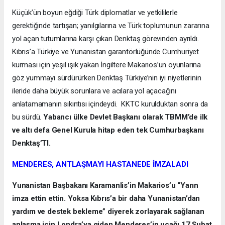
Küçük’ün boyun eğdiği Türk diplomatlar ve yetkililerle
gerektiğinde tartışan; yanılgılarına ve Türk toplumunun zararına
yol açan tutumlarına karşı çıkan Denktaş görevinden ayrıldı.
Kıbrıs’a Türkiye ve Yunanistan garantörlüğünde Cumhuriyet
kurması için yeşil ışık yakan İngiltere Makarios’un oyunlarına
göz yummayı sürdürürken Denktaş Türkiye’nin iyi niyetlerinin
ileride daha büyük sorunlara ve acılara yol açacağını
anlatamamanın sıkıntısı içindeydi. KKTC kurulduktan sonra da
bu sürdü.
Yabancı ülke Devlet Başkanı olarak TBMM’de ilk
ve altı defa Genel Kurula hitap eden tek Cumhurbaşkanı
Denktaş’TI.
MENDERES, ANTLAŞMAYI HASTANEDE İMZALADI
Yunanistan Başbakanı Karamanlis’in Makarios’u “Yarın
imza ettin ettin. Yoksa Kıbrıs’a bir daha Yunanistan’dan
yardım ve destek bekleme” diyerek zorlayarak sağlanan
anlaşma için Londra’ya giden Menderes’in uçağı 17 Şubat