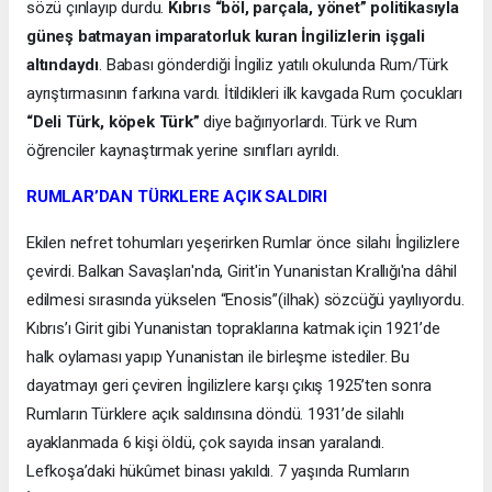
sözü çınlayıp durdu.
Kıbrıs “böl, parçala, yönet” politikasıyla
güneş batmayan imparatorluk kuran İngilizlerin işgali
altındaydı
. Babası gönderdiği İngiliz yatılı okulunda Rum/Türk
ayrıştırmasının farkına vardı. İtildikleri ilk kavgada Rum çocukları
“Deli Türk, köpek Türk”
diye bağırıyorlardı. Türk ve Rum
öğrenciler kaynaştırmak yerine sınıfları ayrıldı.
RUMLAR’DAN TÜRKLERE AÇIK SALDIRI
Ekilen nefret tohumları yeşerirken Rumlar önce silahı İngilizlere
çevirdi. Balkan Savaşları'nda, Girit'in Yunanistan Krallığı'na dâhil
edilmesi sırasında yükselen “Enosis”(ilhak) sözcüğü yayılıyordu.
Kıbrıs’ı Girit gibi Yunanistan topraklarına katmak için 1921’de
halk oylaması yapıp Yunanistan ile birleşme istediler. Bu
dayatmayı geri çeviren İngilizlere karşı çıkış 1925’ten sonra
Rumların Türklere açık saldırısına döndü. 1931’de silahlı
ayaklanmada 6 kişi öldü, çok sayıda insan yaralandı.
Lefkoşa’daki hükûmet binası yakıldı. 7 yaşında Rumların