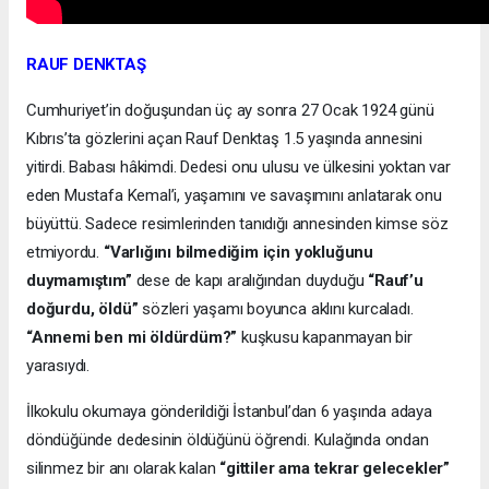
RAUF DENKTAŞ
Cumhuriyet’in doğuşundan üç ay sonra 27 Ocak 1924 günü
Kıbrıs’ta gözlerini açan Rauf Denktaş 1.5 yaşında annesini
yitirdi. Babası hâkimdi. Dedesi onu ulusu ve ülkesini yoktan var
eden Mustafa Kemal’i, yaşamını ve savaşımını anlatarak onu
büyüttü. Sadece resimlerinden tanıdığı annesinden kimse söz
etmiyordu.
“Varlığını bilmediğim için yokluğunu
duymamıştım”
dese de kapı aralığından duyduğu
“Rauf’u
doğurdu, öldü”
sözleri yaşamı boyunca aklını kurcaladı.
“Annemi ben mi öldürdüm?”
kuşkusu kapanmayan bir
yarasıydı.
İlkokulu okumaya gönderildiği İstanbul’dan 6 yaşında adaya
döndüğünde dedesinin öldüğünü öğrendi. Kulağında ondan
silinmez bir anı olarak kalan
“gittiler ama tekrar gelecekler”