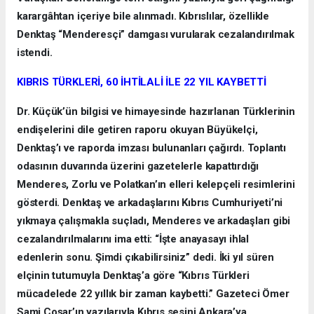
karargâhtan içeriye bile alınmadı. Kıbrıslılar, özellikle
Denktaş “Menderesçi” damgası vurularak cezalandırılmak
istendi.
KIBRIS TÜRKLERİ, 60 İHTİLALİ İLE 22 YIL KAYBETTİ
Dr. Küçük’ün bilgisi ve himayesinde hazırlanan Türklerinin
endişelerini dile getiren raporu okuyan Büyükelçi,
Denktaş’ı ve raporda imzası bulunanları çağırdı. Toplantı
odasının duvarında üzerini gazetelerle kapattırdığı
Menderes, Zorlu ve Polatkan’ın elleri kelepçeli resimlerini
gösterdi. Denktaş ve arkadaşlarını Kıbrıs Cumhuriyeti’ni
yıkmaya çalışmakla suçladı, Menderes ve arkadaşları gibi
cezalandırılmalarını ima etti: “İşte anayasayı ihlal
edenlerin sonu. Şimdi çıkabilirsiniz” dedi. İki yıl süren
elçinin tutumuyla Denktaş’a göre “Kıbrıs Türkleri
mücadelede 22 yıllık bir zaman kaybetti.” Gazeteci Ömer
Sami Coşar’ın yazılarıyla Kıbrıs sesini Ankara’ya