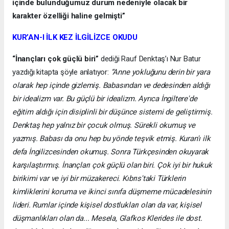
içinde bulunduğumuz durum nedeniyle olacak bir
karakter özelliği haline gelmişti”
KUR’AN-I İLK KEZ İLGİLİZCE OKUDU
“İnançları çok güçlü biri”
dediği Rauf Denktaş’ı Nur Batur
yazdığı kitapta şöyle anlatıyor:
“Anne yokluğunu derin bir yara
olarak hep içinde gizlemiş. Babasından ve dedesinden aldığı
bir idealizm var. Bu güçlü bir idealizm. Ayrıca İngiltere'de
eğitim aldığı için disiplinli bir düşünce sistemi de geliştirmiş.
Denktaş hep yalnız bir çocuk olmuş. Sürekli okumuş ve
yazmış. Babası da onu hep bu yönde teşvik etmiş. Kuran'ı ilk
defa İngilizcesinden okumuş. Sonra Türkçesinden okuyarak
karşılaştırmış. İnançları çok güçlü olan biri. Çok iyi bir hukuk
birikimi var ve iyi bir müzakereci. Kıbrıs'taki Türklerin
kimliklerini koruma ve ikinci sınıfa düşmeme mücadelesinin
lideri. Rumlar içinde kişisel dostlukları olan da var, kişisel
düşmanlıkları olan da... Mesela, Glafkos Klerides ile dost.