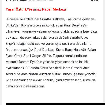
Yaşar Öztürk/Sesimiz Haber Merkezi
Bu vesile ile sizlere her fırsatta Silifke’ye, Taşucu’na gelen ve
Silifke’den Kıbrıs’a gidenleri konuk eden Rauf Denktaş’ın
bilinmeyen yönleriyle yaşam öyküsünü aktaracağım. Eğer yazı
çok uzun diyecek arkadaşlar olursa değerli sanatçı Utku
Erişik’in olağanüstü ses ve yorumuyla sesli olarak dinleme
fırsatını sunacağız. Rauf Denktaş, Kıbrıs Barış Harekâtı, Aslan
Eyce, Ömer Sami Coşar, Silifke, Taşucu konularında ise
Mustafa Devrim Eyce’nin yakında yayınlanacak anıları bizi
aydınlatacak. Bu arada Kıbrıs Şehitleri Hatıra Ormanı Anıt
Alanı’nı bakımsızlıktan kurtaran Silifke Orman İşletme yönetici
ve çalışanlarına teşekkür ederim. İçimi sızlatan bir durumu da
daha sonra paylaşacağım.