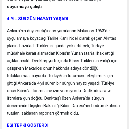
duyurmaya çalıştı
.
4 YIL SÜRGÜN HAYATI YAŞADI
Ankara’nın duyarsızlığından yararlanan Makarios 1963’de
uygulamaya koyacağı Tarihe Kanlı Noel olarak geçen Akritas
planını hazırladı. Türkler iki günde yok edilecek, Türkiye
müdahale kararı alamadan Kıbrıs’ın Yunanistan’a ilhak ettiği
açıklanacaktı. Denktaş yurtdışında Kıbrıs Türklerinin varlığı için
çalışırken Makarios onun hakkında adaya döndüğü
tutuklanması buyurdu. Türkiye’nin tutumunu eleştirmek için
gittiği Ankara’da 4 yıl süren bir sürgün hayatı yaşadı. Türkiye
onun Kıbrıs’a dönmesine izin vermiyordu. Dedikodulara ve
iftiralara gün doğdu. Denktaş’ı üzen Ankara’da sürgün
döneminde Dışişleri Bakanlığı Kıbrıs Dairesi’nin bodrum katında
tutulan, saklanan raporları görmek oldu.
EŞİ TEPKİ GÖSTERDİ