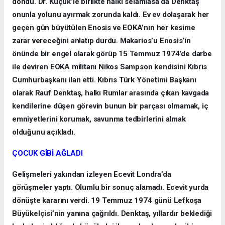
döndü. Dr. Küçük’le birlikte halkı selamlasa da Denktaş
onunla yolunu ayırmak zorunda kaldı. Ev ev dolaşarak her
geçen gün büyütülen Enosis ve EOKA’nın her kesime
zarar vereceğini anlatıp durdu. Makarios’u Enosis’in
önünde bir engel olarak görüp 15 Temmuz 1974’de darbe
ile deviren EOKA militanı Nikos Sampson kendisini Kıbrıs
Cumhurbaşkanı ilan etti. Kıbrıs Türk Yönetimi Başkanı
olarak Rauf Denktaş, halkı Rumlar arasında çıkan kavgada
kendilerine düşen görevin bunun bir parçası olmamak, iç
emniyetlerini korumak, savunma tedbirlerini almak
olduğunu açıkladı.
ÇOCUK GİBİ AĞLADI
Gelişmeleri yakından izleyen Ecevit Londra’da
görüşmeler yaptı. Olumlu bir sonuç alamadı. Ecevit yurda
dönüşte kararını verdi. 19 Temmuz 1974 günü Lefkoşa
Büyükelçisi’nin yanına çağrıldı. Denktaş, yıllardır beklediği