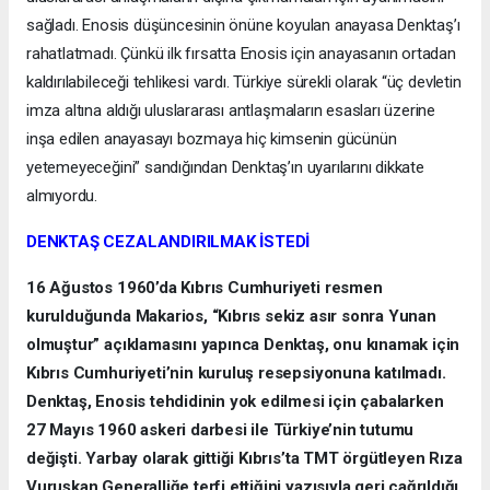
sağladı. Enosis düşüncesinin önüne koyulan anayasa Denktaş’ı
rahatlatmadı. Çünkü ilk fırsatta Enosis için anayasanın ortadan
kaldırılabileceği tehlikesi vardı. Türkiye sürekli olarak “üç devletin
imza altına aldığı uluslararası antlaşmaların esasları üzerine
inşa edilen anayasayı bozmaya hiç kimsenin gücünün
yetemeyeceğini” sandığından Denktaş’ın uyarılarını dikkate
almıyordu.
DENKTAŞ CEZALANDIRILMAK İSTEDİ
16 Ağustos 1960’da Kıbrıs Cumhuriyeti resmen
kurulduğunda Makarios, “Kıbrıs sekiz asır sonra Yunan
olmuştur” açıklamasını yapınca Denktaş, onu kınamak için
Kıbrıs Cumhuriyeti’nin kuruluş resepsiyonuna katılmadı.
Denktaş, Enosis tehdidinin yok edilmesi için çabalarken
27 Mayıs 1960 askeri darbesi ile Türkiye’nin tutumu
değişti. Yarbay olarak gittiği Kıbrıs’ta TMT örgütleyen Rıza
Vuruşkan Generalliğe terfi ettiğini yazısıyla geri çağrıldığı