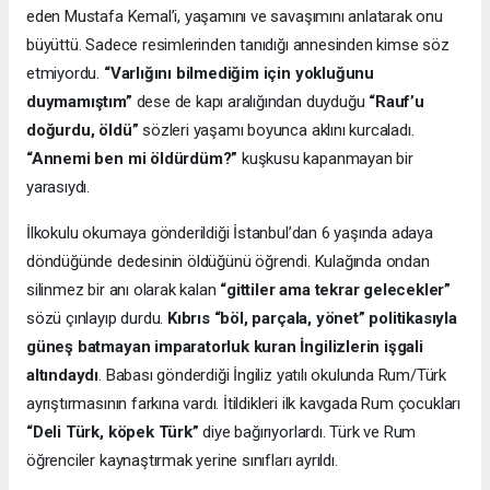
eden Mustafa Kemal’i, yaşamını ve savaşımını anlatarak onu
büyüttü. Sadece resimlerinden tanıdığı annesinden kimse söz
etmiyordu.
“Varlığını bilmediğim için yokluğunu
duymamıştım”
dese de kapı aralığından duyduğu
“Rauf’u
doğurdu, öldü”
sözleri yaşamı boyunca aklını kurcaladı.
“Annemi ben mi öldürdüm?”
kuşkusu kapanmayan bir
yarasıydı.
İlkokulu okumaya gönderildiği İstanbul’dan 6 yaşında adaya
döndüğünde dedesinin öldüğünü öğrendi. Kulağında ondan
silinmez bir anı olarak kalan
“gittiler ama tekrar gelecekler”
sözü çınlayıp durdu.
Kıbrıs “böl, parçala, yönet” politikasıyla
güneş batmayan imparatorluk kuran İngilizlerin işgali
altındaydı
. Babası gönderdiği İngiliz yatılı okulunda Rum/Türk
ayrıştırmasının farkına vardı. İtildikleri ilk kavgada Rum çocukları
“Deli Türk, köpek Türk”
diye bağırıyorlardı. Türk ve Rum
öğrenciler kaynaştırmak yerine sınıfları ayrıldı.