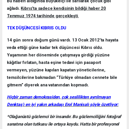
bu haberi aldığında büyükelçi ile sarılarak çocuk gibi
ağladı.
Kıbrıs’ta sadece kendisinin bildiği haber 20
Temmuz 1974 tarihinde gerçekleşti
.
TEK DÜŞÜNCESİ KIBRIS OLDU
14 gün sonra doğum günü vardı. 13 Ocak 2012’ta hayata
veda ettiği güne kadar tek düşüncesi Kıbrıs oldu.
Yaşamının her döneminde çatışmaya girdiği yüzüne
kâğıtlar fırlatan, hasta eşine tedavi için pasaport
vermeyen, yüzüne kapıları kapatan yöneticilerine,
temsilcilerine bakmadan “Türkiye olmadan cennete bile
gitmem” diyerek ana vatanından kopmadı.
Hiçbir zaman demokrasiden, çok seslilikten ayrılmayan
Denktaş’ı en iyi yakın arkadaşı Erol Manisalı şöyle özetliyor:
*Olağanüstü gözlemci bir insandır. Bu gözlemciliğini fotoğraf
sanatına olan tutkusu ile ortaya koydu. Hatta bir profesyonel