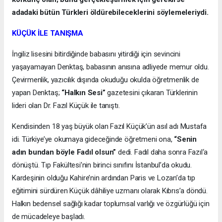
adadaki bütün Türkleri öldürebileceklerini söylemeleriydi.
KÜÇÜK İLE TANIŞMA
İngiliz lisesini bitirdiğinde babasını yitirdiği için sevincini
yaşayamayan Denktaş, babasının anısına adliyede memur oldu.
Çevirmenlik, yazıcılık dışında okuduğu okulda öğretmenlik de
yapan Denktaş;
“Halkın Sesi”
gazetesini çıkaran Türklerinin
lideri olan Dr. Fazıl Küçük ile tanıştı.
Kendisinden 18 yaş büyük olan Fazıl Küçük’ün asıl adı Mustafa
idi. Türkiye’ye okumaya gideceğinde öğretmeni ona,
“Senin
adın bundan böyle Fadıl olsun”
dedi. Fadıl daha sonra Fazıl‘a
dönüştü. Tıp Fakültesi’nin birinci sınıfını İstanbul’da okudu.
Kardeşinin olduğu Kahire’nin ardından Paris ve Lozan’da tıp
eğitimini sürdüren Küçük dâhiliye uzmanı olarak Kıbrıs’a döndü.
Halkın bedensel sağlığı kadar toplumsal varlığı ve özgürlüğü için
de mücadeleye başladı.