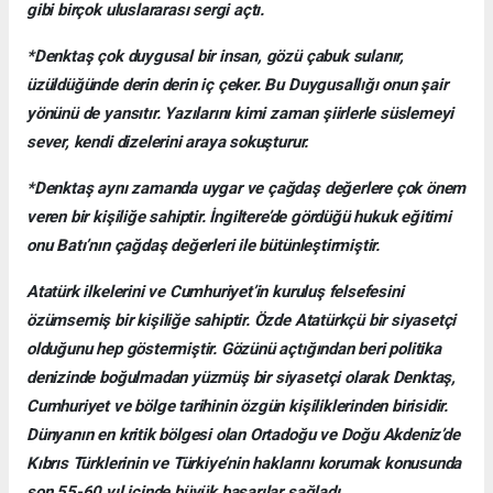
gibi birçok uluslararası sergi açtı.
*Denktaş çok duygusal bir insan, gözü çabuk sulanır,
üzüldüğünde derin derin iç çeker. Bu Duygusallığı onun şair
yönünü de yansıtır. Yazılarını kimi zaman şiirlerle süslemeyi
sever, kendi dizelerini araya sokuşturur.
*Denktaş aynı zamanda uygar ve çağdaş değerlere çok önem
veren bir kişiliğe sahiptir. İngiltere’de gördüğü hukuk eğitimi
onu Batı’nın çağdaş değerleri ile bütünleştirmiştir.
Atatürk ilkelerini ve Cumhuriyet’in kuruluş felsefesini
özümsemiş bir kişiliğe sahiptir. Özde Atatürkçü bir siyasetçi
olduğunu hep göstermiştir. Gözünü açtığından beri politika
denizinde boğulmadan yüzmüş bir siyasetçi olarak Denktaş,
Cumhuriyet ve bölge tarihinin özgün kişiliklerinden birisidir.
Dünyanın en kritik bölgesi olan Ortadoğu ve Doğu Akdeniz’de
Kıbrıs Türklerinin ve Türkiye’nin haklarını korumak konusunda
son 55-60 yıl içinde büyük başarılar sağladı.