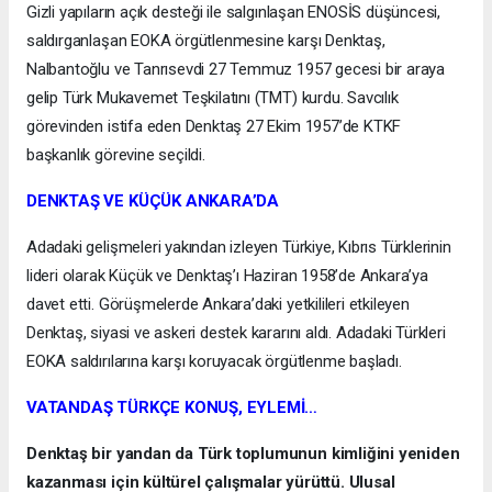
Gizli yapıların açık desteği ile salgınlaşan ENOSİS düşüncesi,
saldırganlaşan EOKA örgütlenmesine karşı Denktaş,
Nalbantoğlu ve Tanrısevdi 27 Temmuz 1957 gecesi bir araya
gelip Türk Mukavemet Teşkilatını (TMT) kurdu. Savcılık
görevinden istifa eden Denktaş 27 Ekim 1957’de KTKF
başkanlık görevine seçildi.
DENKTAŞ VE KÜÇÜK ANKARA’DA
Adadaki gelişmeleri yakından izleyen Türkiye, Kıbrıs Türklerinin
lideri olarak Küçük ve Denktaş’ı Haziran 1958’de Ankara’ya
davet etti. Görüşmelerde Ankara’daki yetkilileri etkileyen
Denktaş, siyasi ve askeri destek kararını aldı. Adadaki Türkleri
EOKA saldırılarına karşı koruyacak örgütlenme başladı.
VATANDAŞ TÜRKÇE KONUŞ, EYLEMİ…
Denktaş bir yandan da Türk toplumunun kimliğini yeniden
kazanması için kültürel çalışmalar yürüttü. Ulusal