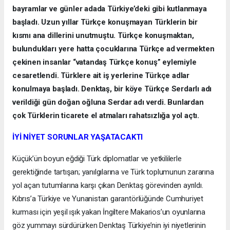
bayramlar ve günler adada Türkiye’deki gibi kutlanmaya
başladı. Uzun yıllar Türkçe konuşmayan Türklerin bir
kısmı ana dillerini unutmuştu. Türkçe konuşmaktan,
bulundukları yere hatta çocuklarına Türkçe ad vermekten
çekinen insanlar “vatandaş Türkçe konuş” eylemiyle
cesaretlendi. Türklere ait iş yerlerine Türkçe adlar
konulmaya başladı. Denktaş, bir köye Türkçe Serdarlı adı
verildiği gün doğan oğluna Serdar adı verdi. Bunlardan
çok Türklerin ticarete el atmaları rahatsızlığa yol açtı.
İYİ NİYET SORUNLAR YAŞATACAKTI
Küçük’ün boyun eğdiği Türk diplomatlar ve yetkililerle
gerektiğinde tartışan; yanılgılarına ve Türk toplumunun zararına
yol açan tutumlarına karşı çıkan Denktaş görevinden ayrıldı.
Kıbrıs’a Türkiye ve Yunanistan garantörlüğünde Cumhuriyet
kurması için yeşil ışık yakan İngiltere Makarios’un oyunlarına
göz yummayı sürdürürken Denktaş Türkiye’nin iyi niyetlerinin