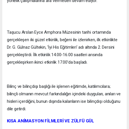
yönelik çalışmalarına ara vermeden devam ediyor.
Taşucu Arslan Eyce Amphora Müzesinin tarihi ortamında
gerçekleşen iki güzel etkinlik, beğeni ile izlenirken, ilk etkinlikte
Dr. G. Gülnaz Gültekin, ‘İyi His Eğitimleri’ adı altında 2. Dersini
gerçekleştirdi. İlk etkinlik 14.00-16.00 saatleri arısında
gerçekleşirken ikinci etkinlik 17.00’da başladı.
Bilinç ve bilinçdışı başlığı ile işlenen eğitimde, katılımcılara;
bilinçli olmanın mevcut farkındalığın içindeki duyguları, anıları ve
hisleri içerdiğini, bunun dışında kalanların ise bilinçdışı olduğunu
dile getirdi.
KISA ANİMASYON FİLMLERİ VE ZÜLFÜ GÜL