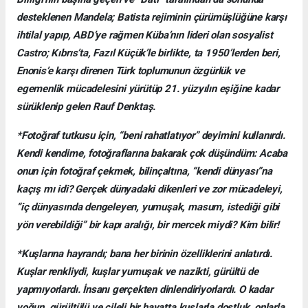
desteklenen Mandela; Batista rejiminin çürümüşlüğüne karşı
ihtilal yapıp, ABD’ye rağmen Küba’nın lideri olan sosyalist
Castro; Kıbrıs’ta, Fazıl Küçük’le birlikte, ta 1950’lerden beri,
Enonis’e karşı direnen Türk toplumunun özgürlük ve
egemenlik mücadelesini yürütüp 21. yüzyılın eşiğine kadar
sürüklenip gelen Rauf Denktaş.
*Fotoğraf tutkusu için, “beni rahatlatıyor” deyimini kullanırdı.
Kendi kendime, fotoğraflarına bakarak çok düşündüm: Acaba
onun için fotoğraf çekmek, bilinçaltına, “kendi dünyası”na
kaçış mı idi? Gerçek dünyadaki dikenleri ve zor mücadeleyi,
“iç dünyasında dengeleyen, yumuşak, masum, istediği gibi
yön verebildiği” bir kapı aralığı, bir mercek miydi? Kim bilir!
*Kuşlarına hayrandı; bana her birinin özelliklerini anlatırdı.
Kuşlar renkliydi, kuşlar yumuşak ve nazikti, gürültü de
yapmıyorlardı. İnsanı gerçekten dinlendiriyorlardı. O kadar
yoğun, gürültülü ve çileli bir hayatta kuşlarla dostluk, onlarla