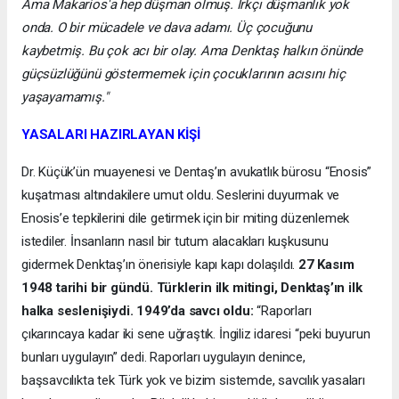
Ama Makarios'a hep düşman olmuş. Irkçı düşmanlık yok
onda. O bir mücadele ve dava adamı. Üç çocuğunu
kaybetmiş. Bu çok acı bir olay. Ama Denktaş halkın önünde
güçsüzlüğünü göstermemek için çocuklarının acısını hiç
yaşayamamış."
YASALARI HAZIRLAYAN KİŞİ
Dr. Küçük’ün muayenesi ve Dentaş’ın avukatlık bürosu “Enosis”
kuşatması altındakilere umut oldu. Seslerini duyurmak ve
Enosis’e tepkilerini dile getirmek için bir miting düzenlemek
istediler. İnsanların nasıl bir tutum alacakları kuşkusunu
gidermek Denktaş’ın önerisiyle kapı kapı dolaşıldı.
27 Kasım
1948 tarihi bir gündü. Türklerin ilk mitingi, Denktaş’ın ilk
halka seslenişiydi. 1949’da savcı oldu:
“Raporları
çıkarıncaya kadar iki sene uğraştık. İngiliz idaresi “peki buyurun
bunları uygulayın” dedi. Raporları uygulayın denince,
başsavcılıkta tek Türk yok ve bizim sistemde, savcılık yasaları