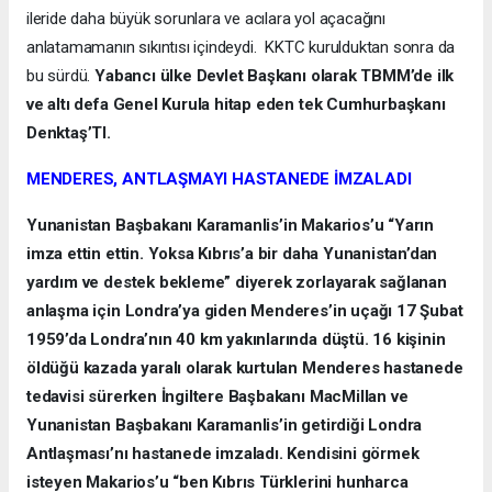
ileride daha büyük sorunlara ve acılara yol açacağını
anlatamamanın sıkıntısı içindeydi. KKTC kurulduktan sonra da
bu sürdü.
Yabancı ülke Devlet Başkanı olarak TBMM’de ilk
ve altı defa Genel Kurula hitap eden tek Cumhurbaşkanı
Denktaş’TI.
MENDERES, ANTLAŞMAYI HASTANEDE İMZALADI
Yunanistan Başbakanı Karamanlis’in Makarios’u “Yarın
imza ettin ettin. Yoksa Kıbrıs’a bir daha Yunanistan’dan
yardım ve destek bekleme” diyerek zorlayarak sağlanan
anlaşma için Londra’ya giden Menderes’in uçağı 17 Şubat
1959’da Londra’nın 40 km yakınlarında düştü. 16 kişinin
öldüğü kazada yaralı olarak kurtulan Menderes hastanede
tedavisi sürerken İngiltere Başbakanı MacMillan ve
Yunanistan Başbakanı Karamanlis’in getirdiği Londra
Antlaşması’nı hastanede imzaladı. Kendisini görmek
isteyen Makarios’u “ben Kıbrıs Türklerini hunharca