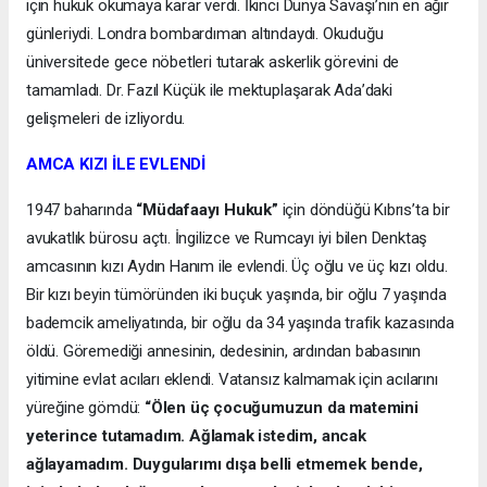
için hukuk okumaya karar verdi. İkinci Dünya Savaşı’nın en ağır
günleriydi. Londra bombardıman altındaydı. Okuduğu
üniversitede gece nöbetleri tutarak askerlik görevini de
tamamladı. Dr. Fazıl Küçük ile mektuplaşarak Ada’daki
gelişmeleri de izliyordu.
AMCA KIZI İLE EVLENDİ
1947 baharında
“Müdafaayı Hukuk”
için döndüğü Kıbrıs’ta bir
avukatlık bürosu açtı. İngilizce ve Rumcayı iyi bilen Denktaş
amcasının kızı Aydın Hanım ile evlendi. Üç oğlu ve üç kızı oldu.
Bir kızı beyin tümöründen iki buçuk yaşında, bir oğlu 7 yaşında
bademcik ameliyatında, bir oğlu da 34 yaşında trafik kazasında
öldü. Göremediği annesinin, dedesinin, ardından babasının
yitimine evlat acıları eklendi. Vatansız kalmamak için acılarını
yüreğine gömdü:
“Ölen üç çocuğumuzun da matemini
yeterince tutamadım. Ağlamak istedim, ancak
ağlayamadım. Duygularımı dışa belli etmemek bende,