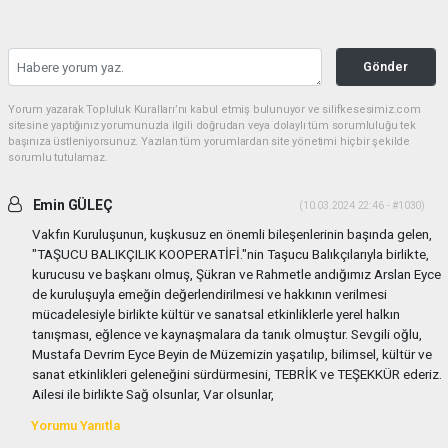
Gönder
Yorum yazarak Topluluk Kuralları’nı kabul etmiş bulunuyor ve silifkesesimiz.com
sitesine yaptığınız yorumunuzla ilgili doğrudan veya dolaylı tüm sorumluluğu tek
başınıza üstleniyorsunuz. Yazılan tüm yorumlardan site yönetimi hiçbir şekilde
sorumlu tutulamaz.
Emin GÜLEÇ
(10.03.2024 22:46 - #1030)
Vakfın Kuruluşunun, kuşkusuz en önemli bileşenlerinin başında gelen,
"TAŞUCU BALIKÇILIK KOOPERATİFİ."nin Taşucu Balıkçılarıyla birlikte,
kurucusu ve başkanı olmuş, Şükran ve Rahmetle andığımız Arslan Eyce
de kuruluşuyla emeğin değerlendirilmesi ve hakkının verilmesi
mücadelesiyle birlikte kültür ve sanatsal etkinliklerle yerel halkın
tanışması, eğlence ve kaynaşmalara da tanık olmuştur. Sevgili oğlu,
Mustafa Devrim Eyce Beyin de Müzemizin yaşatılıp, bilimsel, kültür ve
sanat etkinlikleri geleneğini sürdürmesini, TEBRİK ve TEŞEKKÜR ederiz.
Ailesi ile birlikte Sağ olsunlar, Var olsunlar,
Yorumu Yanıtla