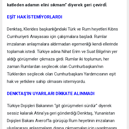
katleden adamın elini sıkmam” diyerek geri çevirdİ.
EŞİT HAK İSTEMİYORLARDI
Denktaş, Klerides başkanlığındaki Türk ve Rum heyetleri Kıbrıs
Cumhuriyeti Anayasası için çalışmalara başladı. Rumlar
imzalanan anlaşmalara aldırmadan egemenliği kendi ellerinde
toplamak istedi. Türkiye adına Nihat Erim ve Suat Bilge’nin yer
aldığı görüşmeler çıkmaza girdi. Rumlar iki toplumun, her
zaman Rumlardan seçilecek olan Cumhurbaşkanı’nın
Türklerden seçilecek olan Cumhurbaşkanı Yardımcısının eşit
hak ve yetkilere sahip olmasını istemiyordu.
DENKTAŞ’IN UYARILARI DİKKATE ALINMADI
Türkiye Dışişleri Bakanının “git görüşmeleri sürdür” diyerek
sessiz kalarak Atina’ya geri gönderdiği Denktaş, Yunanistan
Dışişleri Bakanı Averof’la görüşüp Rum heyetinin imzalanan
uluslararası anlaşmaların dışına çıkmamaları için uyarılmasını