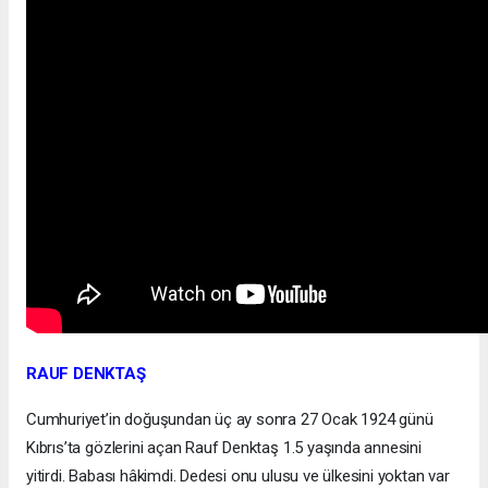
RAUF DENKTAŞ
Cumhuriyet’in doğuşundan üç ay sonra 27 Ocak 1924 günü
Kıbrıs’ta gözlerini açan Rauf Denktaş 1.5 yaşında annesini
yitirdi. Babası hâkimdi. Dedesi onu ulusu ve ülkesini yoktan var