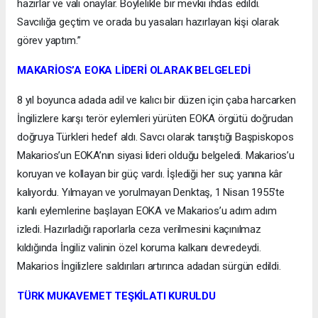
hazırlar ve vali onaylar. Böylelikle bir mevkii ihdas edildi.
Savcılığa geçtim ve orada bu yasaları hazırlayan kişi olarak
görev yaptım.”
MAKARİOS’A EOKA LİDERİ OLARAK BELGELEDİ
8 yıl boyunca adada adil ve kalıcı bir düzen için çaba harcarken
İngilizlere karşı terör eylemleri yürüten EOKA örgütü doğrudan
doğruya Türkleri hedef aldı. Savcı olarak tanıştığı Başpiskopos
Makarios’un EOKA’nın siyasi lideri olduğu belgeledi. Makarios’u
koruyan ve kollayan bir güç vardı. İşlediği her suç yanına kâr
kalıyordu. Yılmayan ve yorulmayan Denktaş, 1 Nisan 1955’te
kanlı eylemlerine başlayan EOKA ve Makarios’u adım adım
izledi. Hazırladığı raporlarla ceza verilmesini kaçınılmaz
kıldığında İngiliz valinin özel koruma kalkanı devredeydi.
Makarios İngilizlere saldırıları artırınca adadan sürgün edildi.
TÜRK MUKAVEMET TEŞKİLATI KURULDU