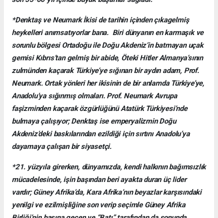
*Denktaş ve Neumark İkisi de tarihin içinden çıkagelmiş
heykelleri anımsatıyorlar bana. Biri dünyanın en karmaşık ve
sorunlu bölgesi Ortadoğu ile Doğu Akdeniz’in batmayan uçak
gemisi Kıbrıs’tan gelmiş bir abide, Öteki Hitler Almanya’sının
zulmünden kaçarak Türkiye’ye sığınan bir aydın adam, Prof.
Neumark. Ortak yönleri her ikisinin de bir anlamda Türkiye’ye,
Anadolu’ya sığınmış olmaları. Prof. Neumark Avrupa
faşizminden kaçarak özgürlüğünü Atatürk Türkiyesi’nde
bulmaya çalışıyor; Denktaş ise emperyalizmin Doğu
Akdeniz’deki baskılarından ezildiği için sırtını Anadolu’ya
dayamaya çalışan bir siyasetçi.
*21. yüzyıla girerken, dünyamızda, kendi halkının bağımsızlık
mücadelesinde, işin başından beri ayakta duran üç lider
vardır; Güney Afrika’da, Kara Afrika’nın beyazlar karşısındaki
yenilgi ve ezilmişliğine son verip seçimle Güney Afrika
Birliği’nin başına geçen ve “Batı” tarafından da sonunda