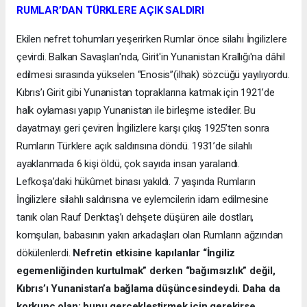
RUMLAR’DAN TÜRKLERE AÇIK SALDIRI
Ekilen nefret tohumları yeşerirken Rumlar önce silahı İngilizlere
çevirdi. Balkan Savaşları'nda, Girit'in Yunanistan Krallığı'na dâhil
edilmesi sırasında yükselen “Enosis”(ilhak) sözcüğü yayılıyordu.
Kıbrıs’ı Girit gibi Yunanistan topraklarına katmak için 1921’de
halk oylaması yapıp Yunanistan ile birleşme istediler. Bu
dayatmayı geri çeviren İngilizlere karşı çıkış 1925’ten sonra
Rumların Türklere açık saldırısına döndü. 1931’de silahlı
ayaklanmada 6 kişi öldü, çok sayıda insan yaralandı.
Lefkoşa’daki hükûmet binası yakıldı. 7 yaşında Rumların
İngilizlere silahlı saldırısına ve eylemcilerin idam edilmesine
tanık olan Rauf Denktaş’ı dehşete düşüren aile dostları,
komşuları, babasının yakın arkadaşları olan Rumların ağzından
dökülenlerdi.
Nefretin etkisine kapılanlar “İngiliz
egemenliğinden kurtulmak” derken “bağımsızlık” değil,
Kıbrıs’ı Yunanistan’a bağlama düşüncesindeydi. Daha da
korkunç olan; bunu gerçekleştirmek için gerekirse