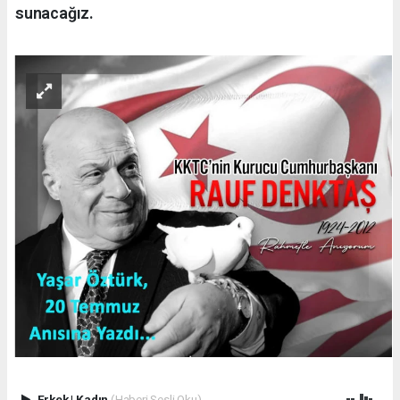
sunacağız.
Erkek
|
Kadın
(Haberi Sesli Oku)