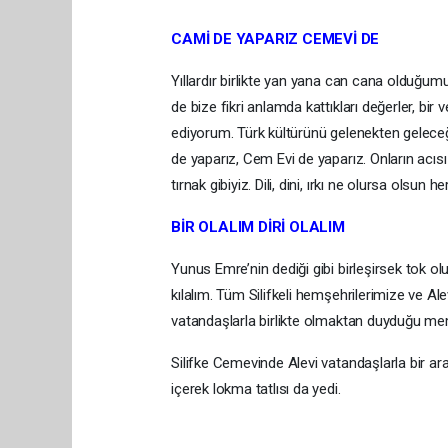
CAMİ DE YAPARIZ CEMEVİ DE
Yıllardır birlikte yan yana can cana olduğu
de bize fikri anlamda kattıkları değerler, bi
ediyorum. Türk kültürünü gelenekten geleceğ
de yaparız, Cem Evi de yaparız. Onların acısı
tırnak gibiyiz. Dili, dini, ırkı ne olursa olsun
BİR OLALIM DİRİ OLALIM
Yunus Emre’nin dediği gibi birleşirsek tok olur
kılalım. Tüm Silifkeli hemşehrilerimize ve Al
vatandaşlarla birlikte olmaktan duyduğu memn
Silifke Cemevinde Alevi vatandaşlarla bir ara
içerek lokma tatlısı da yedi.