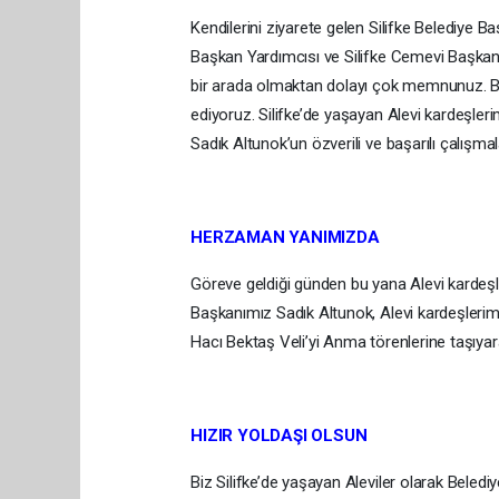
Kendilerini ziyarete gelen Silifke Belediye B
Başkan Yardımcısı ve Silifke Cemevi Başkan
bir arada olmaktan dolayı çok memnunuz. Bu g
ediyoruz. Silifke’de yaşayan Alevi kardeşleri
Sadık Altunok’un özverili ve başarılı çalışma
HERZAMAN YANIMIZDA
Göreve geldiği günden bu yana Alevi kardeşl
Başkanımız Sadık Altunok, Alevi kardeşlerimi
Hacı Bektaş Veli’yi Anma törenlerine taşıyara
HIZIR YOLDAŞI OLSUN
Biz Silifke’de yaşayan Aleviler olarak Bele