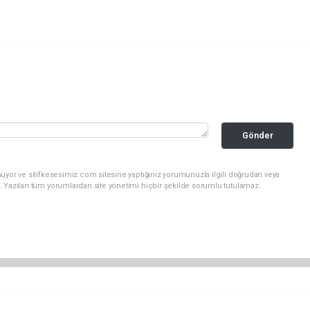
Gönder
uyor ve silifkesesimiz.com sitesine yaptığınız yorumunuzla ilgili doğrudan veya
. Yazılan tüm yorumlardan site yönetimi hiçbir şekilde sorumlu tutulamaz.