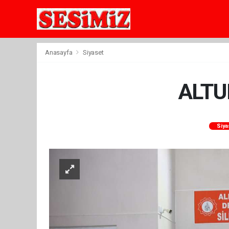
Anasayfa
Siyaset
ALTU
Siy