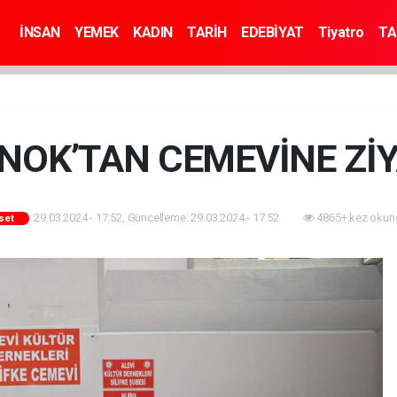
İNSAN
YEMEK
KADIN
TARİH
EDEBİYAT
Tiyatro
TA
NOK’TAN CEMEVİNE Zİ
29.03.2024 - 17:52, Güncelleme: 29.03.2024 - 17:52
4865+ kez okun
aset