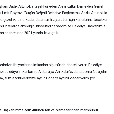
aşkanı Sadık Altunok’a teşekkür eden Alevi Kültür Dernekleri Genel
ı Ümit Boyraz, “Bugün Değerli Belediye Başkanımız Sadık Altunok’la
üzel ve bir o kadar da anlamlı ziyaretleri için kendilerine teşekkür
mizin yıllarca eksikliğini hissettiği cemevimize Belediye Başkanımız
ları neticesinde 2021 yılında kavuştuk.
erimizin ihtiyaçlarına imkanları ölçüsünde destek veren Belediye
zi belediye imkanları ile Ankara’ya Anıtkabir’e, daha sonra Nevşehir
k, tüm etkinliklerimize ayrı bir önem ayrı bir değer vermiştir.
diye Başkanımız Sadık Altunok’tan ve hizmetlerinden memnunuz.