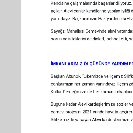
Kendisine çalışmalarında başarılar diliyoru
açıktır. Alevi canlar kendilerine yapılan iyi
yanındayız. Başkanımızın Hak yardımcısı Hızır y
Sayağzı Mahallesi Cemevinde alevi vatandaşl
sorun ve isteklerini de dinledi, sohbet etti, s
İMKANLARIMIZ ÖLÇÜSÜNDE YARDIM E
Başkan Altunok, “Ülkemizde ve ilçemiz Silifke
canlarımızın her zaman yanındayız. İlçemizde
Kültür Derneğimize de her zaman imkanları
Bugüne kadar Alevi kardeşlerimize sözler ve
cemevi projesini 2021 yılında hayata geçirer
Silifke’mizde yaşayan Alevi kardeşlerimize v