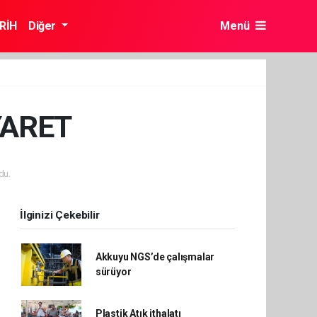
RİH
Diğer
Menü
YARET
du.
İlginizi Çekebilir
Akkuyu NGS’de çalışmalar
sürüyor
Plastik Atık ithalatı