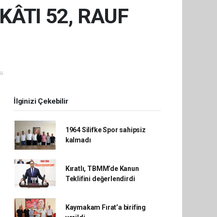
KÂTI 52, RAUF
u.
İlginizi Çekebilir
1964 Silifke Spor sahipsiz
kalmadı
Kıratlı, TBMM’de Kanun
Teklifini değerlendirdi
Kaymakam Fırat’a birifing