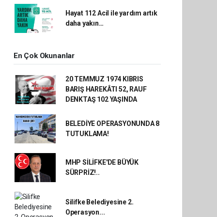
Hayat 112 Acil ile yardım artık
daha yakın…
En Çok Okunanlar
20 TEMMUZ 1974 KIBRIS
BARIŞ HAREKÂTI 52, RAUF
DENKTAŞ 102 YAŞINDA
BELEDİYE OPERASYONUNDA 8
TUTUKLAMA!
MHP SİLİFKE'DE BÜYÜK
SÜRPRİZ!..
Silifke Belediyesine 2.
Operasyon...