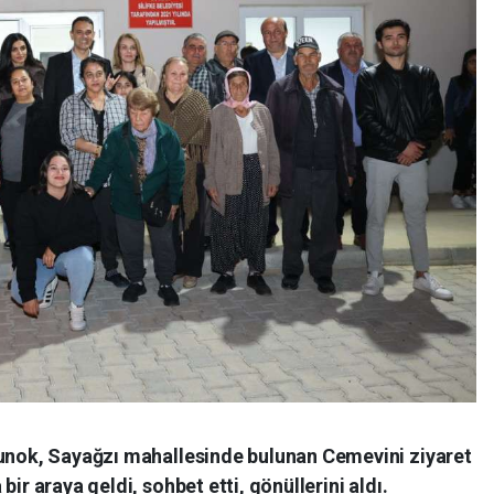
tunok, Sayağzı mahallesinde bulunan Cemevini ziyaret
ir araya geldi, sohbet etti, gönüllerini aldı.