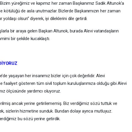
z. Bizim yüreğimiz ve kapımız her zaman Başkanımız Sadık Altunok’a
liği de kötülüğü de asla unutmazlar. Bizlerde Başkanımızın her zaman
oldaşı olsun” diyerek, iyi dileklerini dile getirdi.
arla bir araya gelen Başkan Altunok, burada Alevi vatandaşların
amimi bir şekilde kucaklaştı.
DİYORUZ
’de yaşayan her insanımız bizler için çok değerlidir. Alevi
 faaliyet gösteren tüm sivil toplum kuruluşlarımıza olduğu gibi Alevi
mız ölçüsünde yardımcı oluyoruz.
rilmiş ancak yerine getirilememiş. Biz verdiğimiz sözü tuttuk ve
ek, sizlerin hizmetine sunduk. Bundan dolayı ayrıca mutluyuz.
erdiğimiz bu sözü yerine getirdik.