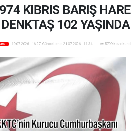
74 KIBRIS BARIŞ HARE
DENKTAŞ 102 YAŞINDA
19.07.2026 - 16:27, Güncelleme: 21.07.2026 - 11:34
5799 kez okund
şam