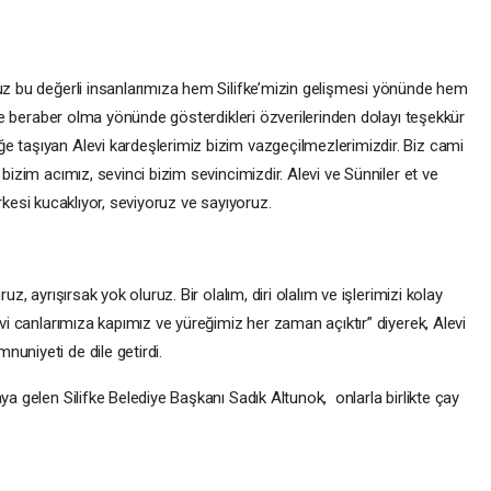
muz bu değerli insanlarımıza hem Silifke’mizin gelişmesi yönünde hem
r ve beraber olma yönünde gösterdikleri özverilerinden dolayı teşekkür
e taşıyan Alevi kardeşlerimiz bizim vazgeçilmezlerimizdir. Biz cami
 bizim acımız, sevinci bizim sevincimizdir. Alevi ve Sünniler et ve
 herkesi kucaklıyor, seviyoruz ve sayıyoruz.
uz, ayrışırsak yok oluruz. Bir olalım, diri olalım ve işlerimizi kolay
evi canlarımıza kapımız ve yüreğimiz her zaman açıktır” diyerek, Alevi
uniyeti de dile getirdi.
ya gelen Silifke Belediye Başkanı Sadık Altunok, onlarla birlikte çay