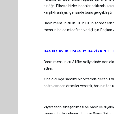
bir öğe. Elbette bizler insanlar hakkında ka
karşılıklı anlayış içerisinde bunu gerçekleşti
Basın mensupları ile uzun uzun sohbet eden
mensupları da misafirperverliği için Başkan A
BASIN SAVCISI PAKSOY DA ZİYARET ED
Basın mensupları Silifke Adliyesinde son ola
ettiler.
Yine oldukça samimi bir ortamda geçen ziyar
hatıralarından örnekler vererek, basının topl
Ziyaretlerin sıklaştırılması ve basın ile diya
mensupları konukseverleri için Savcı Paksoy’