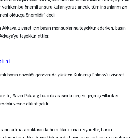
rar verirken bu önemli unsuru kullanıyoruz ancak, tüm insanlarımızın
rmesi oldukça önemlidir” dedi.
 Akkaya, ziyaret için basın mensuplarına teşekkür ederken, basın
kkaya’ya teşekkür ettiler.
İLDİ
rak basın savcılığı görevini de yürüten Kutalmış Paksoy’u ziyaret
ette, Savcı Paksoy, basınla arasında geçen geçmiş yıllardaki
umdaki yerine dikkat çekti.
logların artması noktasında hem fikir olunan ziyarette, basın
a teşekkür ettiler. Savcı Paksoy da basın mensuplarına ziyareti için