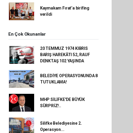
Kaymakam Fırat’a birifing
verildi
En Çok Okunanlar
20 TEMMUZ 1974 KIBRIS
BARIŞ HAREKÂTI 52, RAUF
DENKTAŞ 102 YAŞINDA
BELEDİYE OPERASYONUNDA 8
TUTUKLAMA!
MHP SİLİFKE'DE BÜYÜK
SÜRPRİZ!..
Silifke Belediyesine 2.
Operasyon...