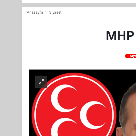
Anasayfa
Siyaset
MHP 
Siy