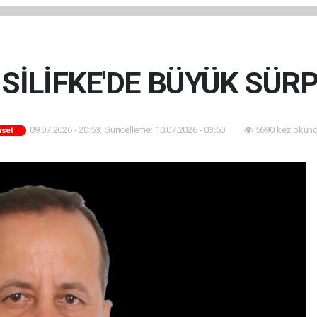
SİLİFKE'DE BÜYÜK SÜRPR
09.07.2026 - 20:53, Güncelleme: 10.07.2026 - 03:50
5690 kez okund
aset