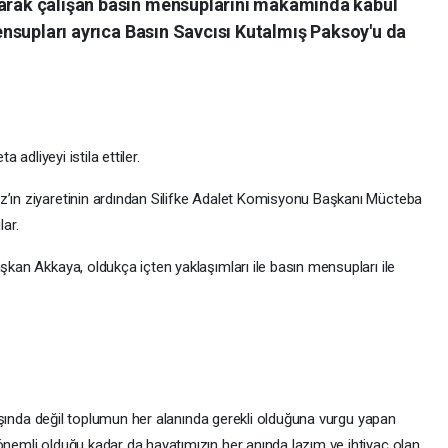
larak çalışan basın mensuplarını makamında kabul
 mensupları ayrıca Basın Savcısı Kutalmış Paksoy'u da
a adliyeyi istila ettiler.
z’ın ziyaretinin ardından Silifke Adalet Komisyonu Başkanı Mücteba
lar.
aşkan Akkaya, oldukça içten yaklaşımları ile basın mensupları ile
rayışında değil toplumun her alanında gerekli olduğuna vurgu yapan
önemli olduğu kadar da hayatımızın her anında lazım ve ihtiyaç olan