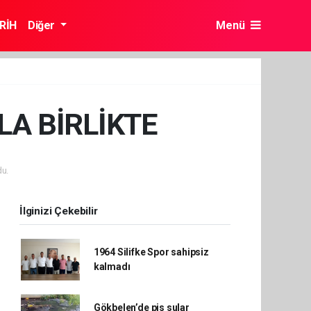
RİH
Diğer
Menü
LA BİRLİKTE
u.
İlginizi Çekebilir
1964 Silifke Spor sahipsiz
kalmadı
Gökbelen’de pis sular