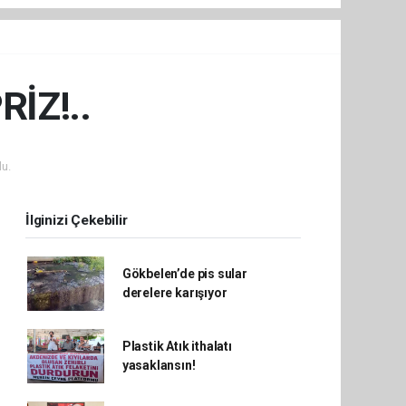
İZ!..
u.
İlginizi Çekebilir
Gökbelen’de pis sular
derelere karışıyor
Plastik Atık ithalatı
yasaklansın!