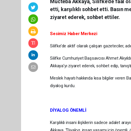
Mücteba Akkaya, Silifke’de faal o
etti, karşılıklı sohbet etti. Basın
ziyaret ederek, sohbet ettiler.
Sesimiz Haber Merkezi
Silifke’de aktif olarak çalışan gazeteciler, adet
Silifke Cumhuriyet Başsavcısı Ahmet Akyıldı
Akkaya’yı ziyaret ederek, sohbet edip, tanıştı
Meslek hayatı hakkında kısa bilgiler veren B
diyalog kurdu.
DİYALOG ÖNEMLİ
Karşılıklı insani ilişkilerin sadece adalet a
Akkaya, “Diyalog, insan yaşamı için önemli, 