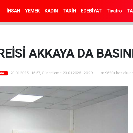
İNSAN
YEMEK
KADIN
TARİH
EDEBİYAT
Tiyatro
TA
REİSİ AKKAYA DA BASIN
23.01.2025 - 16:57, Güncelleme: 23.01.2025 - 20:29
9620+ kez okund
am