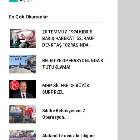
En Çok Okunanlar
20 TEMMUZ 1974 KIBRIS
BARIŞ HAREKÂTI 52, RAUF
DENKTAŞ 102 YAŞINDA
BELEDİYE OPERASYONUNDA 8
TUTUKLAMA!
MHP SİLİFKE'DE BÜYÜK
SÜRPRİZ!..
Silifke Belediyesine 2.
Operasyon...
Atakent’te deniz kirliliğine