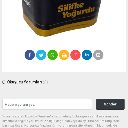
Okuyucu Yorumları
(0)
Gönder
Yorum yazarak Topluluk Kuralları’nı kabul etmiş bulunuyor ve silifkesesimiz.com
sitesine yaptığınız yorumunuzla ilgili doğrudan veya dolaylı tüm sorumluluğu tek
başınıza üstleniyorsunuz. Yazılan tüm yorumlardan site yönetimi hiçbir şekilde