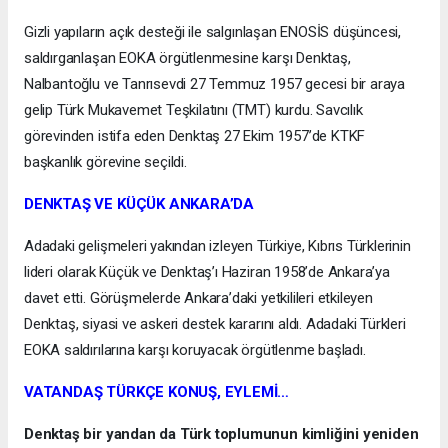
Gizli yapıların açık desteği ile salgınlaşan ENOSİS düşüncesi,
saldırganlaşan EOKA örgütlenmesine karşı Denktaş,
Nalbantoğlu ve Tanrısevdi 27 Temmuz 1957 gecesi bir araya
gelip Türk Mukavemet Teşkilatını (TMT) kurdu. Savcılık
görevinden istifa eden Denktaş 27 Ekim 1957’de KTKF
başkanlık görevine seçildi.
DENKTAŞ VE KÜÇÜK ANKARA’DA
Adadaki gelişmeleri yakından izleyen Türkiye, Kıbrıs Türklerinin
lideri olarak Küçük ve Denktaş’ı Haziran 1958’de Ankara’ya
davet etti. Görüşmelerde Ankara’daki yetkilileri etkileyen
Denktaş, siyasi ve askeri destek kararını aldı. Adadaki Türkleri
EOKA saldırılarına karşı koruyacak örgütlenme başladı.
VATANDAŞ TÜRKÇE KONUŞ, EYLEMİ…
Denktaş bir yandan da Türk toplumunun kimliğini yeniden