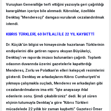
Vuruşkan Generalliğe terfi ettiğini yazısıyla geri çağrıldığı
karargâhtan içeriye bile alınmadı. Kıbrıslılar, özellikle
Denktaş “Menderesçi” damgası vurularak cezalandırılmak
istendi.
KIBRIS TÜRKLERİ, 60 İHTİLALİ İLE 22 YIL KAYBETTİ
Dr. Küçük’ün bilgisi ve himayesinde hazırlanan Türklerinin
endişelerini dile getiren raporu okuyan Büyükelçi,
Denktaş’ı ve raporda imzası bulunanları çağırdı. Toplantı
odasının duvarında üzerini gazetelerle kapattırdığı
Menderes, Zorlu ve Polatkan’ın elleri kelepçeli resimlerini
gösterdi. Denktaş ve arkadaşlarını Kıbrıs Cumhuriyeti’ni
yıkmaya çalışmakla suçladı, Menderes ve arkadaşları gibi
cezalandırılmalarını ima etti: “İşte anayasayı ihlal
edenlerin sonu. Şimdi çıkabilirsiniz” dedi. İki yıl süren
elçinin tutumuyla Denktaş’a göre “Kıbrıs Türkleri
mücadelede 22 yıllık bir zaman kaybetti.” Gazeteci Ömer