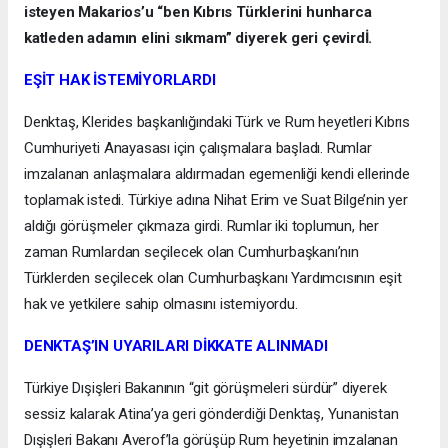
isteyen Makarios’u “ben Kıbrıs Türklerini hunharca
katleden adamın elini sıkmam” diyerek geri çevirdİ.
EŞİT HAK İSTEMİYORLARDI
Denktaş, Klerides başkanlığındaki Türk ve Rum heyetleri Kıbrıs
Cumhuriyeti Anayasası için çalışmalara başladı. Rumlar
imzalanan anlaşmalara aldırmadan egemenliği kendi ellerinde
toplamak istedi. Türkiye adına Nihat Erim ve Suat Bilge’nin yer
aldığı görüşmeler çıkmaza girdi. Rumlar iki toplumun, her
zaman Rumlardan seçilecek olan Cumhurbaşkanı’nın
Türklerden seçilecek olan Cumhurbaşkanı Yardımcısının eşit
hak ve yetkilere sahip olmasını istemiyordu.
DENKTAŞ’IN UYARILARI DİKKATE ALINMADI
Türkiye Dışişleri Bakanının “git görüşmeleri sürdür” diyerek
sessiz kalarak Atina’ya geri gönderdiği Denktaş, Yunanistan
Dışişleri Bakanı Averof’la görüşüp Rum heyetinin imzalanan