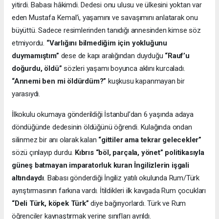
yitirdi. Babası hâkimdi. Dedesi onu ulusu ve ülkesini yoktan var
eden Mustafa Kemal’i, yaşamını ve savaşımını anlatarak onu
büyüttü. Sadece resimlerinden tanıdığı annesinden kimse söz
etmiyordu.
“Varlığını bilmediğim için yokluğunu
duymamıştım”
dese de kapı aralığından duyduğu
“Rauf’u
doğurdu, öldü”
sözleri yaşamı boyunca aklını kurcaladı.
“Annemi ben mi öldürdüm?”
kuşkusu kapanmayan bir
yarasıydı.
İlkokulu okumaya gönderildiği İstanbul’dan 6 yaşında adaya
döndüğünde dedesinin öldüğünü öğrendi. Kulağında ondan
silinmez bir anı olarak kalan
“gittiler ama tekrar gelecekler”
sözü çınlayıp durdu.
Kıbrıs “böl, parçala, yönet” politikasıyla
güneş batmayan imparatorluk kuran İngilizlerin işgali
altındaydı
. Babası gönderdiği İngiliz yatılı okulunda Rum/Türk
ayrıştırmasının farkına vardı. İtildikleri ilk kavgada Rum çocukları
“Deli Türk, köpek Türk”
diye bağırıyorlardı. Türk ve Rum
öğrenciler kaynaştırmak yerine sınıfları ayrıldı.