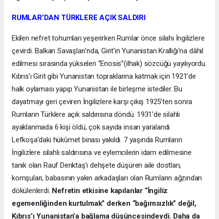
RUMLAR’DAN TÜRKLERE AÇIK SALDIRI
Ekilen nefret tohumları yeşerirken Rumlar önce silahı İngilizlere
çevirdi. Balkan Savaşları'nda, Girit'in Yunanistan Krallığı'na dâhil
edilmesi sırasında yükselen “Enosis”(ilhak) sözcüğü yayılıyordu.
Kıbrıs’ı Girit gibi Yunanistan topraklarına katmak için 1921’de
halk oylaması yapıp Yunanistan ile birleşme istediler. Bu
dayatmayı geri çeviren İngilizlere karşı çıkış 1925’ten sonra
Rumların Türklere açık saldırısına döndü. 1931’de silahlı
ayaklanmada 6 kişi öldü, çok sayıda insan yaralandı.
Lefkoşa’daki hükûmet binası yakıldı. 7 yaşında Rumların
İngilizlere silahlı saldırısına ve eylemcilerin idam edilmesine
tanık olan Rauf Denktaş’ı dehşete düşüren aile dostları,
komşuları, babasının yakın arkadaşları olan Rumların ağzından
dökülenlerdi.
Nefretin etkisine kapılanlar “İngiliz
egemenliğinden kurtulmak” derken “bağımsızlık” değil,
Kıbrıs’ı Yunanistan’a bağlama düşüncesindeydi. Daha da