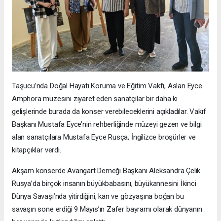
Taşucu’nda Doğal Hayatı Koruma ve Eğitim Vakfı, Aslan Eyce
Amphora müzesini ziyaret eden sanatçılar bir daha ki
gelişlerinde burada da konser verebileceklerini açıkladılar. Vakıf
Başkanı Mustafa Eyce’nin rehberliğinde müzeyi gezen ve bilgi
alan sanatçılara Mustafa Eyce Rusça, İngilizce broşürler ve
kitapçıklar verdi.
Akşam konserde Avangart Derneği Başkanı Aleksandra Çelik
Rusya’da birçok insanın büyükbabasını, büyükannesini İkinci
Dünya Savaşı’nda yitirdiğini, kan ve gözyaşına boğan bu
savaşın sone erdiği 9 Mayıs’ın Zafer bayramı olarak dünyanın