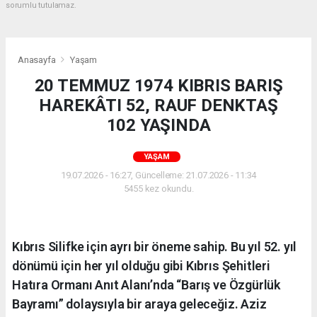
sorumlu tutulamaz.
Anasayfa
Yaşam
20 TEMMUZ 1974 KIBRIS BARIŞ
HAREKÂTI 52, RAUF DENKTAŞ
102 YAŞINDA
YAŞAM
19.07.2026 - 16:27, Güncelleme: 21.07.2026 - 11:34
5455 kez okundu.
Kıbrıs Silifke için ayrı bir öneme sahip. Bu yıl 52. yıl
dönümü için her yıl olduğu gibi Kıbrıs Şehitleri
Hatıra Ormanı Anıt Alanı’nda “Barış ve Özgürlük
Bayramı” dolaysıyla bir araya geleceğiz. Aziz