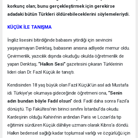
korkunç olan; bunu gerçekleştirmek için gerekirse
adadaki bütün Türkleri öldürebileceklerini söylemeleriydi.
KÜÇÜK İLE TANIŞMA
İngiliz lisesini bitirdiğinde babasını yitirdiği için sevincini
yaşayamayan Denktaş, babasının anısına adliyede memur oldu.
Çevirmenlik, yazıcılık dışında okuduğu okulda öğretmenlik de
yapan Denktaş;
“Halkın Sesi”
gazetesini çıkaran Türklerinin
lideri olan Dr. Fazıl Küçük ile tanıştı.
Kendisinden 18 yaş büyük olan Fazıl Küçük’ün asıl adı Mustafa
idi. Türkiye’ye okumaya gideceğinde öğretmeni ona,
“Senin
adın bundan böyle Fadıl olsun”
dedi. Fadıl daha sonra Fazıl‘a
dönüştü. Tıp Fakültesi’nin birinci sınıfını İstanbul’da okudu.
Kardeşinin olduğu Kahire’nin ardından Paris ve Lozan’da tıp
eğitimini sürdüren Küçük dâhiliye uzmanı olarak Kıbrıs’a döndü.
Halkın bedensel sağlığı kadar toplumsal varlığı ve özgürlüğü için