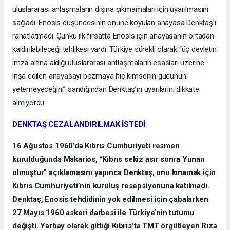
uluslararası anlaşmaların dışına çıkmamaları için uyarılmasını
sağladı. Enosis düşüncesinin önüne koyulan anayasa Denktaş’ı
rahatlatmadı. Çünkü ilk fırsatta Enosis için anayasanın ortadan
kaldırılabileceği tehlikesi vardı. Türkiye sürekli olarak “üç devletin
imza altına aldığı uluslararası antlaşmaların esasları üzerine
inşa edilen anayasayı bozmaya hiç kimsenin gücünün
yetemeyeceğini” sandığından Denktaş’ın uyarılarını dikkate
almıyordu.
DENKTAŞ CEZALANDIRILMAK İSTEDİ
16 Ağustos 1960’da Kıbrıs Cumhuriyeti resmen
kurulduğunda Makarios, “Kıbrıs sekiz asır sonra Yunan
olmuştur” açıklamasını yapınca Denktaş, onu kınamak için
Kıbrıs Cumhuriyeti’nin kuruluş resepsiyonuna katılmadı.
Denktaş, Enosis tehdidinin yok edilmesi için çabalarken
27 Mayıs 1960 askeri darbesi ile Türkiye’nin tutumu
değişti. Yarbay olarak gittiği Kıbrıs’ta TMT örgütleyen Rıza