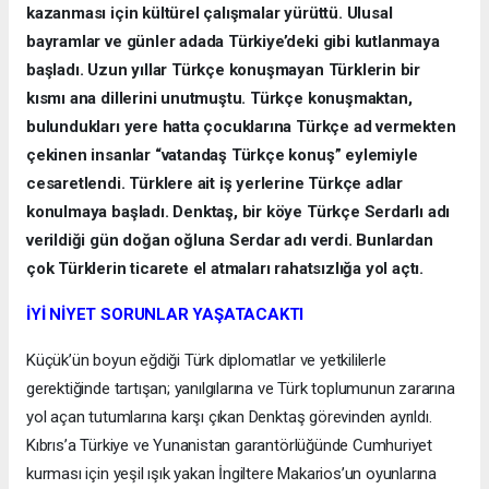
kazanması için kültürel çalışmalar yürüttü. Ulusal
bayramlar ve günler adada Türkiye’deki gibi kutlanmaya
başladı. Uzun yıllar Türkçe konuşmayan Türklerin bir
kısmı ana dillerini unutmuştu. Türkçe konuşmaktan,
bulundukları yere hatta çocuklarına Türkçe ad vermekten
çekinen insanlar “vatandaş Türkçe konuş” eylemiyle
cesaretlendi. Türklere ait iş yerlerine Türkçe adlar
konulmaya başladı. Denktaş, bir köye Türkçe Serdarlı adı
verildiği gün doğan oğluna Serdar adı verdi. Bunlardan
çok Türklerin ticarete el atmaları rahatsızlığa yol açtı.
İYİ NİYET SORUNLAR YAŞATACAKTI
Küçük’ün boyun eğdiği Türk diplomatlar ve yetkililerle
gerektiğinde tartışan; yanılgılarına ve Türk toplumunun zararına
yol açan tutumlarına karşı çıkan Denktaş görevinden ayrıldı.
Kıbrıs’a Türkiye ve Yunanistan garantörlüğünde Cumhuriyet
kurması için yeşil ışık yakan İngiltere Makarios’un oyunlarına