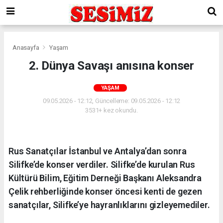
Anasayfa
Yaşam
2. Dünya Savaşı anısına konser
YAŞAM
09.05.2026 - 12:12, Güncelleme: 09.05.2026 - 12:12
3531+ kez okundu.
Rus Sanatçılar İstanbul ve Antalya’dan sonra
Silifke’de konser verdiler. Silifke’de kurulan Rus
Kültürü Bilim, Eğitim Derneği Başkanı Aleksandra
Çelik rehberliğinde konser öncesi kenti de gezen
sanatçılar, Silifke’ye hayranlıklarını gizleyemediler.