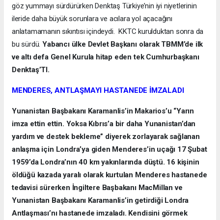
göz yummayı sürdürürken Denktaş Türkiye’nin iyi niyetlerinin
ileride daha büyük sorunlara ve acılara yol açacağını
anlatamamanın sıkıntısı içindeydi. KKTC kurulduktan sonra da
bu sürdü.
Yabancı ülke Devlet Başkanı olarak TBMM’de ilk
ve altı defa Genel Kurula hitap eden tek Cumhurbaşkanı
Denktaş’TI.
MENDERES, ANTLAŞMAYI HASTANEDE İMZALADI
Yunanistan Başbakanı Karamanlis’in Makarios’u “Yarın
imza ettin ettin. Yoksa Kıbrıs’a bir daha Yunanistan’dan
yardım ve destek bekleme” diyerek zorlayarak sağlanan
anlaşma için Londra’ya giden Menderes’in uçağı 17 Şubat
1959’da Londra’nın 40 km yakınlarında düştü. 16 kişinin
öldüğü kazada yaralı olarak kurtulan Menderes hastanede
tedavisi sürerken İngiltere Başbakanı MacMillan ve
Yunanistan Başbakanı Karamanlis’in getirdiği Londra
Antlaşması’nı hastanede imzaladı. Kendisini görmek