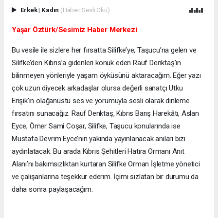
Erkek
|
Kadın
(Haberi Sesli Oku)
Yaşar Öztürk/Sesimiz Haber Merkezi
Bu vesile ile sizlere her fırsatta Silifke’ye, Taşucu’na gelen ve
Silifke’den Kıbrıs’a gidenleri konuk eden Rauf Denktaş’ın
bilinmeyen yönleriyle yaşam öyküsünü aktaracağım. Eğer yazı
çok uzun diyecek arkadaşlar olursa değerli sanatçı Utku
Erişik’in olağanüstü ses ve yorumuyla sesli olarak dinleme
fırsatını sunacağız. Rauf Denktaş, Kıbrıs Barış Harekâtı, Aslan
Eyce, Ömer Sami Coşar, Silifke, Taşucu konularında ise
Mustafa Devrim Eyce’nin yakında yayınlanacak anıları bizi
aydınlatacak. Bu arada Kıbrıs Şehitleri Hatıra Ormanı Anıt
Alanı’nı bakımsızlıktan kurtaran Silifke Orman İşletme yönetici
ve çalışanlarına teşekkür ederim. İçimi sızlatan bir durumu da
daha sonra paylaşacağım.