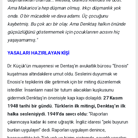
düşmanlıkları olan da... Mesela, Glafkos Klerides ile dost.
Ama Makarios'a hep düşman olmuş. Irkçı düşmanlık yok
onda. O bir mücadele ve dava adamı. Üç çocuğunu
kaybetmiş. Bu çok acı bir olay. Ama Denktaş halkın önünde
güçsüzlüğünü göstermemek için çocuklarının acısını hiç
yaşayamamış."
YASALARI HAZIRLAYAN KİŞİ
Dr. Küçük’ün muayenesi ve Dentaş’ın avukatlık bürosu “Enosis”
kuşatması altındakilere umut oldu. Seslerini duyurmak ve
Enosis’e tepkilerini dile getirmek için bir miting düzenlemek
istediler. İnsanların nasıl bir tutum alacakları kuşkusunu
gidermek Denktaş’ın önerisiyle kapı kapı dolaşıldı.
27 Kasım
1948 tarihi bir gündü. Türklerin ilk mitingi, Denktaş’ın ilk
halka seslenişiydi. 1949’da savcı oldu:
“Raporları
çıkarıncaya kadar iki sene uğraştık. İngiliz idaresi “peki buyurun
bunları uygulayın” dedi. Raporları uygulayın denince,