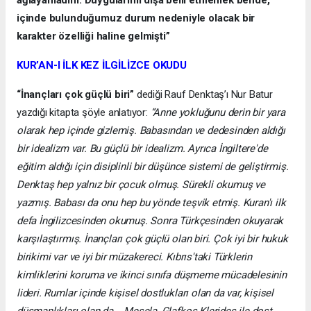
ağlayamadım. Duygularımı dışa belli etmemek bende,
içinde bulunduğumuz durum nedeniyle olacak bir
karakter özelliği haline gelmişti”
KUR’AN-I İLK KEZ İLGİLİZCE OKUDU
“İnançları çok güçlü biri”
dediği Rauf Denktaş’ı Nur Batur
yazdığı kitapta şöyle anlatıyor:
“Anne yokluğunu derin bir yara
olarak hep içinde gizlemiş. Babasından ve dedesinden aldığı
bir idealizm var. Bu güçlü bir idealizm. Ayrıca İngiltere'de
eğitim aldığı için disiplinli bir düşünce sistemi de geliştirmiş.
Denktaş hep yalnız bir çocuk olmuş. Sürekli okumuş ve
yazmış. Babası da onu hep bu yönde teşvik etmiş. Kuran'ı ilk
defa İngilizcesinden okumuş. Sonra Türkçesinden okuyarak
karşılaştırmış. İnançları çok güçlü olan biri. Çok iyi bir hukuk
birikimi var ve iyi bir müzakereci. Kıbrıs'taki Türklerin
kimliklerini koruma ve ikinci sınıfa düşmeme mücadelesinin
lideri. Rumlar içinde kişisel dostlukları olan da var, kişisel