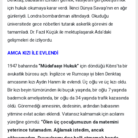
Denktaş, babasının izinden gitmek, vasiyetini gerçekleştirmek
için hukuk okumaya karar verdi. İkinci Dünya Savaşı’nın en ağır
günleriydi. Londra bombardıman altındaydı. Okuduğu
üniversitede gece nöbetleri tutarak askerlik görevini de
tamamladı. Dr. Fazıl Küçük ile mektuplaşarak Ada’daki
gelişmeleri de izliyordu.
AMCA KIZI İLE EVLENDİ
1947 baharında
“Müdafaayı Hukuk”
için döndüğü Kıbrıs’ta bir
avukatlık bürosu açtı. İngilizce ve Rumcayı iyi bilen Denktaş
amcasının kızı Aydın Hanım ile evlendi. Üç oğlu ve üç kızı oldu.
Bir kızı beyin tümöründen iki buçuk yaşında, bir oğlu 7 yaşında
bademcik ameliyatında, bir oğlu da 34 yaşında trafik kazasında
öldü. Göremediği annesinin, dedesinin, ardından babasının
yitimine evlat acıları eklendi. Vatansız kalmamak için acılarını
yüreğine gömdü:
“Ölen üç çocuğumuzun da matemini
yeterince tutamadım. Ağlamak istedim, ancak