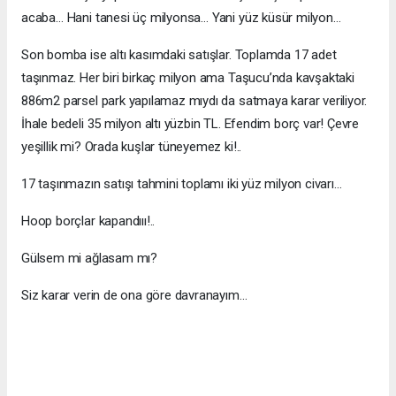
acaba… Hani tanesi üç milyonsa… Yani yüz küsür milyon…
Son bomba ise altı kasımdaki satışlar. Toplamda 17 adet
taşınmaz. Her biri birkaç milyon ama Taşucu’nda kavşaktaki
886m2 parsel park yapılamaz mıydı da satmaya karar veriliyor.
İhale bedeli 35 milyon altı yüzbin TL. Efendim borç var! Çevre
yeşillik mi? Orada kuşlar tüneyemez ki!..
17 taşınmazın satışı tahmini toplamı iki yüz milyon civarı…
Hoop borçlar kapandııı!..
Gülsem mi ağlasam mı?
Siz karar verin de ona göre davranayım…