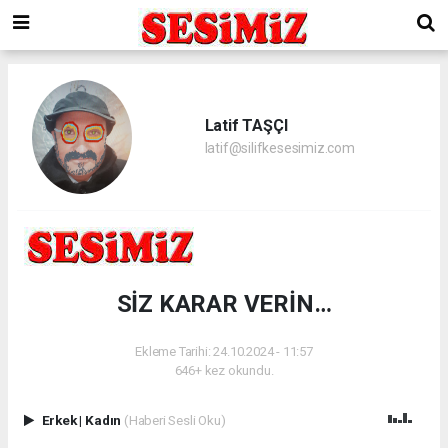
Latif TAŞÇI
latif@silifkesesimiz.com
SİZ KARAR VERİN…
Ekleme Tarihi: 24.10.2024 - 11:57
646+ kez okundu.
Erkek
|
Kadın
(Haberi Sesli Oku)