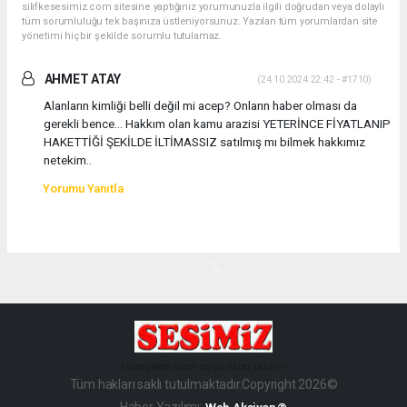
silifkesesimiz.com sitesine yaptığınız yorumunuzla ilgili doğrudan veya dolaylı
tüm sorumluluğu tek başınıza üstleniyorsunuz. Yazılan tüm yorumlardan site
yönetimi hiçbir şekilde sorumlu tutulamaz.
AHMET ATAY
(24.10.2024 22:42 - #1710)
Alanların kimliği belli değil mi acep? Onların haber olması da
gerekli bence... Hakkım olan kamu arazisi YETERİNCE FİYATLANIP
HAKETTİĞİ ŞEKİLDE İLTİMASSIZ satılmış mı bilmek hakkımız
netekim..
Yorumu Yanıtla
haber paketi
haber scripti
haber yazılımı
Tüm hakları saklı tutulmaktadır.Copyright 2026©
Haber Yazılımı: