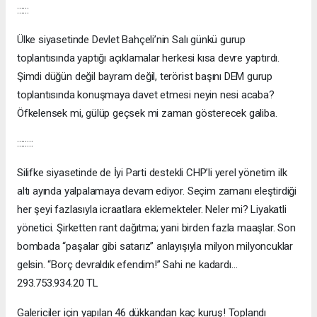
::::::
Ülke siyasetinde Devlet Bahçeli’nin Salı günkü gurup
toplantısında yaptığı açıklamalar herkesi kısa devre yaptırdı.
Şimdi düğün değil bayram değil, terörist başını DEM gurup
toplantısında konuşmaya davet etmesi neyin nesi acaba?
Öfkelensek mi, gülüp geçsek mi zaman gösterecek galiba.
::::::::
Silifke siyasetinde de İyi Parti destekli CHP’li yerel yönetim ilk
altı ayında yalpalamaya devam ediyor. Seçim zamanı eleştirdiği
her şeyi fazlasıyla icraatlara eklemekteler. Neler mi? Liyakatli
yönetici. Şirketten rant dağıtma; yani birden fazla maaşlar. Son
bombada “paşalar gibi satarız” anlayışıyla milyon milyoncuklar
gelsin. “Borç devraldık efendim!” Sahi ne kadardı…
293.753.934.20 TL
Galericiler için yapılan 46 dükkandan kaç kuruş! Toplandı