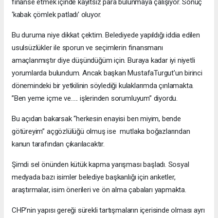
finanse etmek içinde kayıtsız para bulunmaya çalışıyor. Sonuç
‘kabak çömlek patladı’ oluyor.
Bu duruma niye dikkat çektim. Belediyede yapıldığı iddia edilen
usulsüzlükler ile sporun ve seçimlerin finansmanı
amaçlanmıştır diye düşündüğüm için. Buraya kadar iyi niyetli
yorumlarda bulundum. Ancak başkan MustafaTurgut’un birinci
dönemindeki bir yetkilinin söylediği kulaklarımda çınlamakta.
”Ben yeme içme ve….. işlerinden sorumluyum” diyordu.
Bu açıdan bakarsak “herkesin enayisi ben miyim, bende
götüreyim” açgözlülüğü olmuş ise mutlaka boğazlarından
kanun tarafından çıkarılacaktır.
Şimdi sel önünden kütük kapma yarışması başladı. Sosyal
medyada bazı isimler belediye başkanlığı için anketler,
araştırmalar, isim önerileri ve ön alma çabaları yapmakta.
CHP’nin yapısı gereği sürekli tartışmaların içerisinde olması ayrı