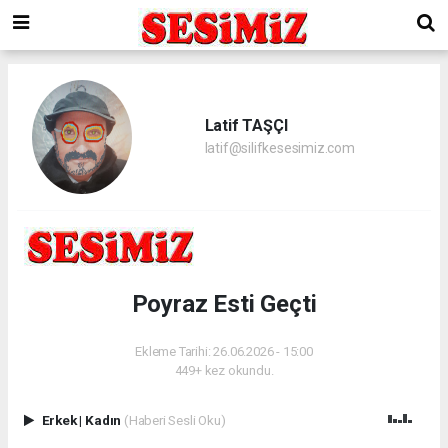
Latif TAŞÇI
latif@silifkesesimiz.com
Poyraz Esti Geçti
Ekleme Tarihi: 26.06.2026 - 15:00
449+ kez okundu.
Erkek
|
Kadın
(Haberi Sesli Oku)