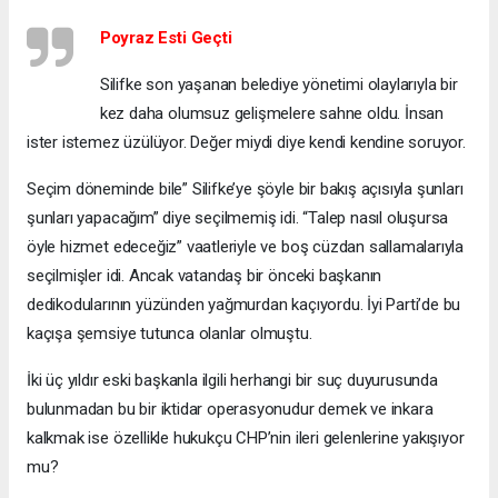
Poyraz Esti Geçti
Silifke son yaşanan belediye yönetimi olaylarıyla bir
kez daha olumsuz gelişmelere sahne oldu. İnsan
ister istemez üzülüyor. Değer miydi diye kendi kendine soruyor.
Seçim döneminde bile” Silifke’ye şöyle bir bakış açısıyla şunları
şunları yapacağım” diye seçilmemiş idi. “Talep nasıl oluşursa
öyle hizmet edeceğiz” vaatleriyle ve boş cüzdan sallamalarıyla
seçilmişler idi. Ancak vatandaş bir önceki başkanın
dedikodularının yüzünden yağmurdan kaçıyordu. İyi Parti’de bu
kaçışa şemsiye tutunca olanlar olmuştu.
İki üç yıldır eski başkanla ilgili herhangi bir suç duyurusunda
bulunmadan bu bir iktidar operasyonudur demek ve inkara
kalkmak ise özellikle hukukçu CHP’nin ileri gelenlerine yakışıyor
mu?