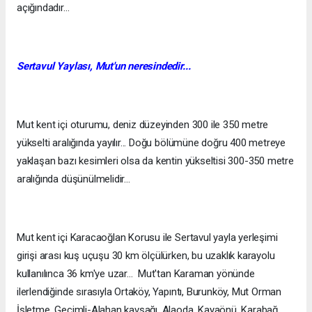
açığındadır...
Sertavul Yaylası
,
Mut'un neresindedir...
Mut kent içi oturumu, deniz düzeyinden 300 ile 350 metre
yükselti aralığında yayılır... Doğu bölümüne doğru 400 metreye
yaklaşan bazı kesimleri olsa da kentin yükseltisi 300-350 metre
aralığında düşünülmelidir...
Mut kent içi Karacaoğlan Korusu ile Sertavul yayla yerleşimi
girişi arası kuş uçuşu 30 km ölçülürken, bu uzaklık karayolu
kullanılınca 36 km'ye uzar... Mut'tan Karaman yönünde
ilerlendiğinde sırasıyla Ortaköy, Yapıntı, Burunköy, Mut Orman
İşletme, Geçimli-Alahan kavşağı, Alaoda, Kayaönü, Karabağ,