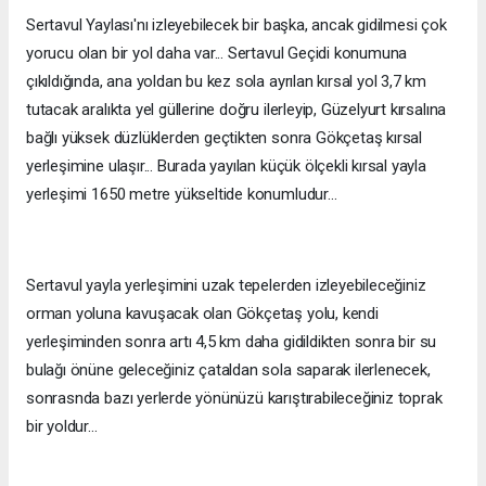
Sertavul Yaylası'nı izleyebilecek bir başka, ancak gidilmesi çok
yorucu olan bir yol daha var... Sertavul Geçidi konumuna
çıkıldığında, ana yoldan bu kez sola ayrılan kırsal yol 3,7 km
tutacak aralıkta yel güllerine doğru ilerleyip, Güzelyurt kırsalına
bağlı yüksek düzlüklerden geçtikten sonra Gökçetaş kırsal
yerleşimine ulaşır... Burada yayılan küçük ölçekli kırsal yayla
yerleşimi 1650 metre yükseltide konumludur...
Sertavul yayla yerleşimini uzak tepelerden izleyebileceğiniz
orman yoluna kavuşacak olan Gökçetaş yolu, kendi
yerleşiminden sonra artı 4,5 km daha gidildikten sonra bir su
bulağı önüne geleceğiniz çataldan sola saparak ilerlenecek,
sonrasnda bazı yerlerde yönünüzü karıştırabileceğiniz toprak
bir yoldur...