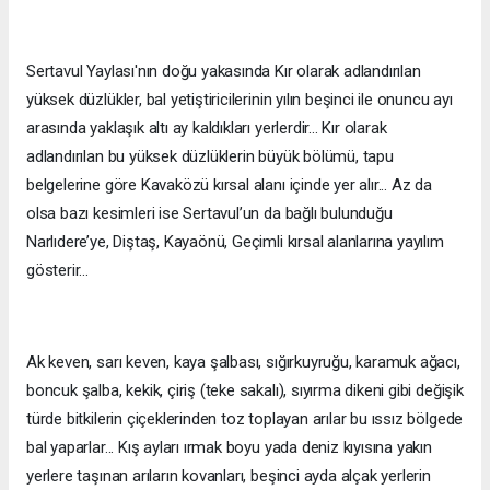
Sertavul Yaylası'nın doğu yakasında Kır olarak adlandırılan
yüksek düzlükler, bal yetiştiricilerinin yılın beşinci ile onuncu ayı
arasında yaklaşık altı ay kaldıkları yerlerdir... Kır olarak
adlandırılan bu yüksek düzlüklerin büyük bölümü, tapu
belgelerine göre Kavaközü kırsal alanı içinde yer alır... Az da
olsa bazı kesimleri ise Sertavul’un da bağlı bulunduğu
Narlıdere’ye, Diştaş, Kayaönü, Geçimli kırsal alanlarına yayılım
gösterir...
Ak keven, sarı keven, kaya şalbası, sığırkuyruğu, karamuk ağacı,
boncuk şalba, kekik, çiriş (teke sakalı), sıyırma dikeni gibi değişik
türde bitkilerin çiçeklerinden toz toplayan arılar bu ıssız bölgede
bal yaparlar... Kış ayları ırmak boyu yada deniz kıyısına yakın
yerlere taşınan arıların kovanları, beşinci ayda alçak yerlerin