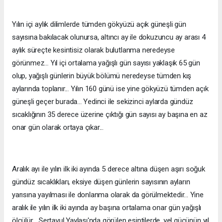
Yılın içi aylık dilimlerde tümden gökyüzü açık güneşli gün
sayısına bakılacak olunursa, altıncı ay ile dokuzuncu ay arası 4
aylık süreçte kesintisiz olarak bulutlanma neredeyse
görünmez... Yıl içi ortalama yağışlı gün sayısı yaklaşık 65 gün
olup, yağışlı günlerin büyük bölümü neredeyse tümden kış
aylarında toplanır... Yılın 160 günü ise yine gökyüzü tümden açık
güneşli geçer burada... Yedinci ile sekizinci aylarda gündüz
sıcaklığının 35 derece üzerine çıktığı gün sayısı ay başına en az
onar gün olarak ortaya çıkar...
Aralık ayı ile yılın ilk iki ayında 5 derece altına düşen aşırı soğuk
gündüz sıcaklıkları, eksiye düşen günlerin sayısının ayların
yarısına yayılması ile donlanma olarak da görülmektedir... Yine
aralık ile yılın ilk iki ayında ay başına ortalama onar gün yağışlı
ölçülür... Sertavul Yaylası'nda görülen esintilerde, yel gücünün yıl