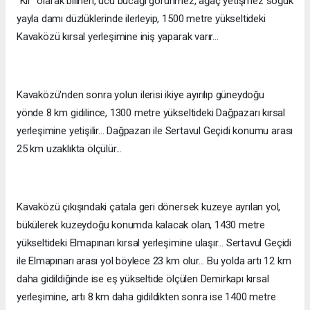
''Kır'' olarak bilinen, ucu bucağı görünmez, ağaç yetişmez soğuk
yayla damı düzlüklerinde ilerleyip, 1500 metre yükseltideki
Kavaközü kırsal yerleşimine iniş yaparak varır...
Kavaközü'nden sonra yolun ilerisi ikiye ayırılıp güneydoğu
yönde 8 km gidilince, 1300 metre yükseltideki Dağpazarı kırsal
yerleşimine yetişilir... Dağpazarı ile Sertavul Geçidi konumu arası
25 km uzaklıkta ölçülür...
Kavaközü çıkışındaki çatala geri dönersek kuzeye ayrılan yol,
bükülerek kuzeydoğu konumda kalacak olan, 1430 metre
yükseltideki Elmapınarı kırsal yerleşimine ulaşır... Sertavul Geçidi
ile Elmapınarı arası yol böylece 23 km olur... Bu yolda artı 12 km
daha gidildiğinde ise eş yükseltide ölçülen Demirkapı kırsal
yerleşimine, artı 8 km daha gidildikten sonra ise 1400 metre