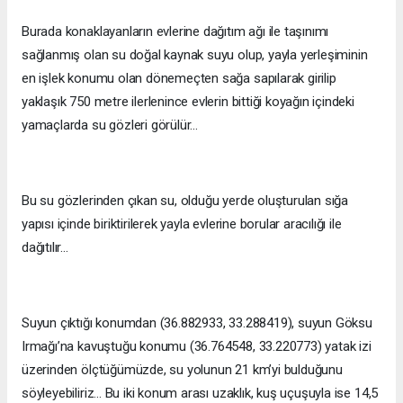
Burada konaklayanların evlerine dağıtım ağı ile taşınımı
sağlanmış olan su doğal kaynak suyu olup, yayla yerleşiminin
en işlek konumu olan dönemeçten sağa sapılarak girilip
yaklaşık 750 metre ilerlenince evlerin bittiği koyağın içindeki
yamaçlarda su gözleri görülür...
Bu su gözlerinden çıkan su, olduğu yerde oluşturulan sığa
yapısı içinde biriktirilerek yayla evlerine borular aracılığı ile
dağıtılır...
Suyun çıktığı konumdan (36.882933, 33.288419), suyun Göksu
Irmağı’na kavuştuğu konumu (36.764548, 33.220773) yatak izi
üzerinden ölçtüğümüzde, su yolunun 21 km’yi bulduğunu
söyleyebiliriz... Bu iki konum arası uzaklık, kuş uçuşuyla ise 14,5