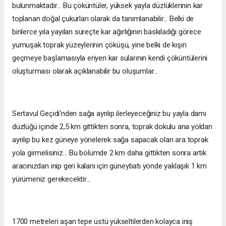
bulunmaktadır... Bu çöküntüler, yüksek yayla düzlüklerinin kar
toplanan doğal çukurları olarak da tanımlanabilir... Belki de
binlerce yıla yayılan süreçte kar ağırlığının baskıladığı görece
yumuşak toprak yüzeylerinin çöküşü, yine belki de kışın
geçmeye başlamasıyla eriyen kar sularının kendi çöküntülerini
oluşturması olarak açıklanabilir bu oluşumlar...
Sertavul Geçidi'nden sağa ayrılıp ilerleyeceğiniz bu yayla damı
düzlüğü içinde 2,5 km gittikten sonra, toprak dokulu ana yoldan
ayrılıp bu kez güneye yönelerek sağa sapacak olan ara toprak
yola girmelisiniz... Bu bölümde 2 km daha gittikten sonra artık
aracınızdan inip geri kalanı için güneybatı yönde yaklaşık 1 km
yürümeniz gerekecektir...
1700 metreleri aşan tepe üstü yükseltilerden kolayca iniş