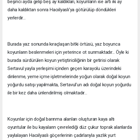
beşinci ayda gelip beş ay kaldıkları, koyunların ise artı iki ay
daha kaldıktan sonra Hacıilyaslı'ya götürülüp döndükleri
yerlerdir...
Burada yaz sonunda kıraçlaşan bitki örtüsü, yaz boyunca
koyunların beslenmeleri için yeterince ot sunmaktadır... Öyle ki
burada sürdürülen koyun yetiştiriciliğinin bir getirisi olarak
Sertavul yayla yerleşimi içinden geçen karayolu üzerindeki
dinlenme, yeme içme işletmelerinde yoğun olarak doğal koyun
yoğurdu satışı yapılmakta, Sertavul'un adı doğal koyun yoğurdu
ile bir kez daha ünlendirilmiş olmaktadır...
Koyunlar için doğal barınma alanları oluşturan kaya altı
oyuntular ile bu kayaların çevrelediği düz çukur toprak alanlarda
yaylalayan Hacıilyaslı göçerlerinin çadırlarıyla yazlık yurt