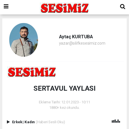
Aytaç KURTUBA
yazar@silifkesesimiz.com
SERTAVUL YAYLASI
Ekleme Tarihi: 12.01.2023 - 10:11
1880+ kez okundu.
Erkek
|
Kadın
(Haberi Sesli Oku)