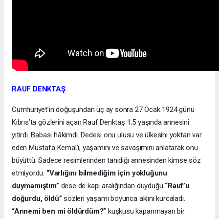
RAUF DENKTAŞ
Cumhuriyet’in doğuşundan üç ay sonra 27 Ocak 1924 günü
Kıbrıs’ta gözlerini açan Rauf Denktaş 1.5 yaşında annesini
yitirdi. Babası hâkimdi. Dedesi onu ulusu ve ülkesini yoktan var
eden Mustafa Kemal’i, yaşamını ve savaşımını anlatarak onu
büyüttü. Sadece resimlerinden tanıdığı annesinden kimse söz
etmiyordu.
“Varlığını bilmediğim için yokluğunu
duymamıştım”
dese de kapı aralığından duyduğu
“Rauf’u
doğurdu, öldü”
sözleri yaşamı boyunca aklını kurcaladı.
“Annemi ben mi öldürdüm?”
kuşkusu kapanmayan bir