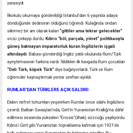
yarasıydı.
İlkokulu okumaya gönderildiği İstanbul’dan 6 yaşında adaya
döndüğünde dedesinin öldüğünü öğrendi. Kulağında ondan
silinmez bir anı olarak kalan
“gittiler ama tekrar gelecekler”
sözü çınlayıp durdu.
Kıbrıs “böl, parçala, yönet” politikasıyla
güneş batmayan imparatorluk kuran İngilizlerin işgali
altındaydı
. Babası gönderdiği İngiliz yatılı okulunda Rum/Türk
ayrıştırmasının farkına vardı. İtildikleri ilk kavgada Rum çocukları
“Deli Türk, köpek Türk”
diye bağırıyorlardı. Türk ve Rum
öğrenciler kaynaştırmak yerine sınıfları ayrıldı.
RUMLAR’DAN TÜRKLERE AÇIK SALDIRI
Ekilen nefret tohumları yeşerirken Rumlar önce silahı İngilizlere
çevirdi. Balkan Savaşları'nda, Girit'in Yunanistan Krallığı'na dâhil
edilmesi sırasında yükselen “Enosis”(ilhak) sözcüğü yayılıyordu.
Kıbrıs’ı Girit gibi Yunanistan topraklarına katmak için 1921’de