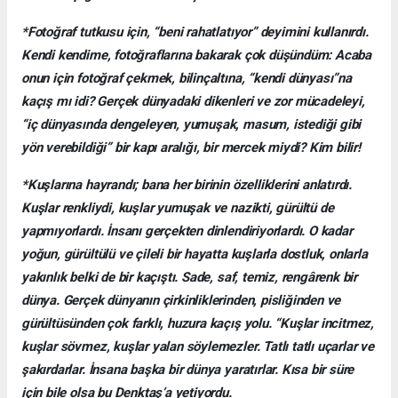
*Fotoğraf tutkusu için, “beni rahatlatıyor” deyimini kullanırdı.
Kendi kendime, fotoğraflarına bakarak çok düşündüm: Acaba
onun için fotoğraf çekmek, bilinçaltına, “kendi dünyası”na
kaçış mı idi? Gerçek dünyadaki dikenleri ve zor mücadeleyi,
“iç dünyasında dengeleyen, yumuşak, masum, istediği gibi
yön verebildiği” bir kapı aralığı, bir mercek miydi? Kim bilir!
*Kuşlarına hayrandı; bana her birinin özelliklerini anlatırdı.
Kuşlar renkliydi, kuşlar yumuşak ve nazikti, gürültü de
yapmıyorlardı. İnsanı gerçekten dinlendiriyorlardı. O kadar
yoğun, gürültülü ve çileli bir hayatta kuşlarla dostluk, onlarla
yakınlık belki de bir kaçıştı. Sade, saf, temiz, rengârenk bir
dünya. Gerçek dünyanın çirkinliklerinden, pisliğinden ve
gürültüsünden çok farklı, huzura kaçış yolu. “Kuşlar incitmez,
kuşlar sövmez, kuşlar yalan söylemezler. Tatlı tatlı uçarlar ve
şakırdarlar. İnsana başka bir dünya yaratırlar. Kısa bir süre
için bile olsa bu Denktaş’a yetiyordu.