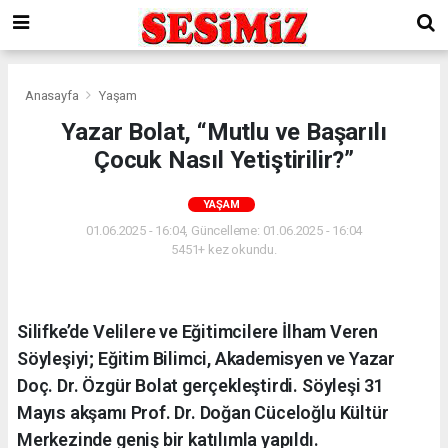
Anasayfa
Yaşam
Yazar Bolat, “Mutlu ve Başarılı
Çocuk Nasıl Yetiştirilir?”
YAŞAM
01.06.2025 - 16:04, Güncelleme: 01.06.2025 - 16:04
5451+ kez okundu.
Silifke’de Velilere ve Eğitimcilere İlham Veren
Söyleşiyi; Eğitim Bilimci, Akademisyen ve Yazar
Doç. Dr. Özgür Bolat gerçekleştirdi. Söyleşi 31
Mayıs akşamı Prof. Dr. Doğan Cüceloğlu Kültür
Merkezinde geniş bir katılımla yapıldı.