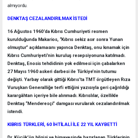
almıyordu.
DENKTAŞ CEZALANDIRILMAK İSTEDİ
16 Ağustos 1960’da Kıbrıs Cumhuriyeti resmen
kurulduğunda Makarios, “Kıbrıs sekiz asır sonra Yunan
olmuştur” açıklamasını yapınca Denktaş, onu kınamak için
Kıbrıs Cumhuriyeti’nin kuruluş resepsiyonuna katılmadı.
Denktaş, Enosis tehdidinin yok edilmesi için çabalarken
27 Mayıs 1960 askeri darbesi ile Türkiye’nin tutumu
değişti. Yarbay olarak gittiği Kıbrıs’ta TMT örgütleyen Rıza
Vuruşkan Generalliğe terfi ettiğini yazısıyla geri çağrıldığı
karargâhtan içeriye bile alınmadı. Kıbrıslılar, özellikle
Denktaş “Menderesçi” damgası vurularak cezalandırılmak
istendi.
KIBRIS TÜRKLERİ, 60 İHTİLALİ İLE 22 YIL KAYBETTİ
Dr. Küçük’ün bilgisi ve himayesinde hazırlanan Türklerinin