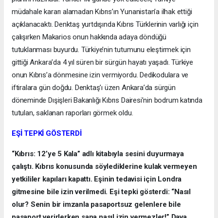
müdahale kararı alamadan Kıbrıs’ın Yunanistan’a ilhak ettiği
açıklanacaktı. Denktaş yurtdışında Kıbrıs Türklerinin varlığı için
çalışırken Makarios onun hakkında adaya döndüğü
tutuklanması buyurdu. Türkiye’nin tutumunu eleştirmek için
gittiği Ankara’da 4 yıl süren bir sürgün hayatı yaşadı. Türkiye
onun Kıbrıs’a dönmesine izin vermiyordu. Dedikodulara ve
iftiralara gün doğdu. Denktaş’ı üzen Ankara’da sürgün
döneminde Dışişleri Bakanlığı Kıbrıs Dairesi’nin bodrum katında
tutulan, saklanan raporları görmek oldu.
EŞİ TEPKİ GÖSTERDİ
“Kıbrıs: 12’ye 5 Kala” adlı kitabıyla sesini duyurmaya
çalıştı. Kıbrıs konusunda söylediklerine kulak vermeyen
yetkililer kapıları kapattı. Eşinin tedavisi için Londra
gitmesine bile izin verilmedi. Eşi tepki gösterdi: “Nasıl
olur? Senin bir imzanla pasaportsuz gelenlere bile
pasaport verirlerken sana nasıl izin vermezler!” Dava