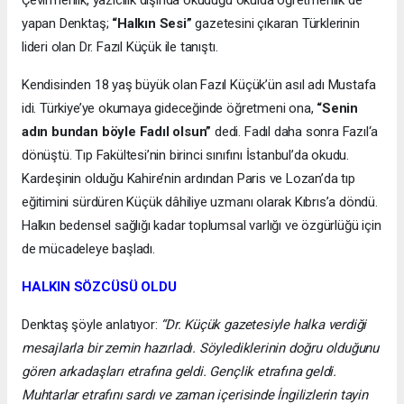
Çevirmenlik, yazıcılık dışında okuduğu okulda öğretmenlik de
yapan Denktaş;
“Halkın Sesi”
gazetesini çıkaran Türklerinin
lideri olan Dr. Fazıl Küçük ile tanıştı.
Kendisinden 18 yaş büyük olan Fazıl Küçük’ün asıl adı Mustafa
idi. Türkiye’ye okumaya gideceğinde öğretmeni ona,
“Senin
adın bundan böyle Fadıl olsun”
dedi. Fadıl daha sonra Fazıl‘a
dönüştü. Tıp Fakültesi’nin birinci sınıfını İstanbul’da okudu.
Kardeşinin olduğu Kahire’nin ardından Paris ve Lozan’da tıp
eğitimini sürdüren Küçük dâhiliye uzmanı olarak Kıbrıs’a döndü.
Halkın bedensel sağlığı kadar toplumsal varlığı ve özgürlüğü için
de mücadeleye başladı.
HALKIN SÖZCÜSÜ OLDU
Denktaş şöyle anlatıyor:
“Dr. Küçük gazetesiyle halka verdiği
mesajlarla bir zemin hazırladı. Söylediklerinin doğru olduğunu
gören arkadaşları etrafına geldi. Gençlik etrafına geldi.
Muhtarlar etrafını sardı ve zaman içerisinde İngilizlerin tayin