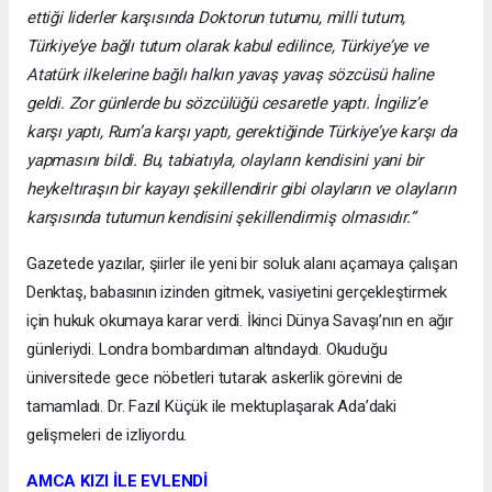
ettiği liderler karşısında Doktorun tutumu, milli tutum,
Türkiye’ye bağlı tutum olarak kabul edilince, Türkiye’ye ve
Atatürk ilkelerine bağlı halkın yavaş yavaş sözcüsü haline
geldi. Zor günlerde bu sözcülüğü cesaretle yaptı. İngiliz’e
karşı yaptı, Rum’a karşı yaptı, gerektiğinde Türkiye’ye karşı da
yapmasını bildi. Bu, tabiatıyla, olayların kendisini yani bir
heykeltıraşın bir kayayı şekillendirir gibi olayların ve olayların
karşısında tutumun kendisini şekillendirmiş olmasıdır.”
Gazetede yazılar, şiirler ile yeni bir soluk alanı açamaya çalışan
Denktaş, babasının izinden gitmek, vasiyetini gerçekleştirmek
için hukuk okumaya karar verdi. İkinci Dünya Savaşı’nın en ağır
günleriydi. Londra bombardıman altındaydı. Okuduğu
üniversitede gece nöbetleri tutarak askerlik görevini de
tamamladı. Dr. Fazıl Küçük ile mektuplaşarak Ada’daki
gelişmeleri de izliyordu.
AMCA KIZI İLE EVLENDİ