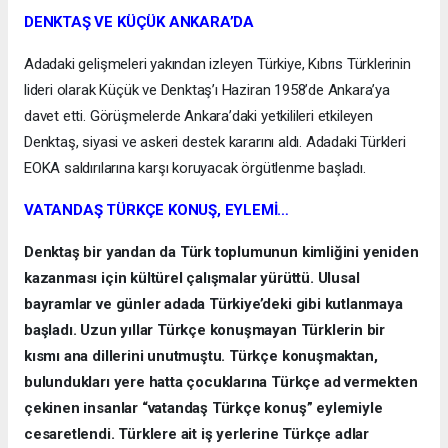
DENKTAŞ VE KÜÇÜK ANKARA’DA
Adadaki gelişmeleri yakından izleyen Türkiye, Kıbrıs Türklerinin
lideri olarak Küçük ve Denktaş’ı Haziran 1958’de Ankara’ya
davet etti. Görüşmelerde Ankara’daki yetkilileri etkileyen
Denktaş, siyasi ve askeri destek kararını aldı. Adadaki Türkleri
EOKA saldırılarına karşı koruyacak örgütlenme başladı.
VATANDAŞ TÜRKÇE KONUŞ, EYLEMİ…
Denktaş bir yandan da Türk toplumunun kimliğini yeniden
kazanması için kültürel çalışmalar yürüttü. Ulusal
bayramlar ve günler adada Türkiye’deki gibi kutlanmaya
başladı. Uzun yıllar Türkçe konuşmayan Türklerin bir
kısmı ana dillerini unutmuştu. Türkçe konuşmaktan,
bulundukları yere hatta çocuklarına Türkçe ad vermekten
çekinen insanlar “vatandaş Türkçe konuş” eylemiyle
cesaretlendi. Türklere ait iş yerlerine Türkçe adlar