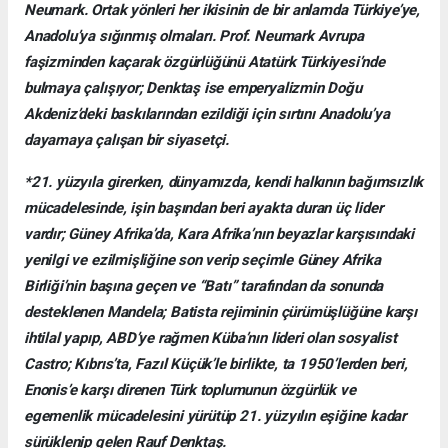
Neumark. Ortak yönleri her ikisinin de bir anlamda Türkiye’ye,
Anadolu’ya sığınmış olmaları. Prof. Neumark Avrupa
faşizminden kaçarak özgürlüğünü Atatürk Türkiyesi’nde
bulmaya çalışıyor; Denktaş ise emperyalizmin Doğu
Akdeniz’deki baskılarından ezildiği için sırtını Anadolu’ya
dayamaya çalışan bir siyasetçi.
*21. yüzyıla girerken, dünyamızda, kendi halkının bağımsızlık
mücadelesinde, işin başından beri ayakta duran üç lider
vardır; Güney Afrika’da, Kara Afrika’nın beyazlar karşısındaki
yenilgi ve ezilmişliğine son verip seçimle Güney Afrika
Birliği’nin başına geçen ve “Batı” tarafından da sonunda
desteklenen Mandela; Batista rejiminin çürümüşlüğüne karşı
ihtilal yapıp, ABD’ye rağmen Küba’nın lideri olan sosyalist
Castro; Kıbrıs’ta, Fazıl Küçük’le birlikte, ta 1950’lerden beri,
Enonis’e karşı direnen Türk toplumunun özgürlük ve
egemenlik mücadelesini yürütüp 21. yüzyılın eşiğine kadar
sürüklenip gelen Rauf Denktaş.