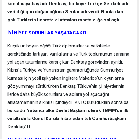
konulmaya başladı. Denktaş, bir köye Türkçe Serdarlı adı
verildiği gün doğan oğluna Serdar adı verdi. Bunlardan
çok Türklerin ticarete el atmaları rahatsızlığa yol açtı.
İYİ NİYET SORUNLAR YAŞATACAKTI
Küçük’ün boyun eğdiği Türk diplomatlar ve yetkililerle
gerektiğinde tartışan; yanılgılarına ve Türk toplumunun zararına
yol açan tutumlarına karşı çıkan Denktaş görevinden ayrıldı.
Kıbrıs’a Türkiye ve Yunanistan garantörlüğünde Cumhuriyet
kurması için yeşil ışık yakan İngiltere Makarios’un oyunlarına
göz yummayı sürdürürken Denktaş Türkiye’nin iyi niyetlerinin
ileride daha büyük sorunlara ve acılara yol açacağını
anlatamamanın sıkıntısı içindeydi. KKTC kurulduktan sonra da
bu sürdü.
Yabancı ülke Devlet Başkanı olarak TBMM’de ilk
ve altı defa Genel Kurula hitap eden tek Cumhurbaşkanı
Denktaş’TI.