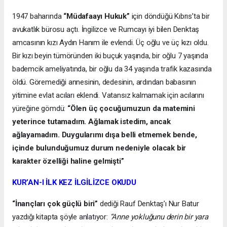
1947 baharında
“Müdafaayı Hukuk”
için döndüğü Kıbrıs’ta bir
avukatlık bürosu açtı. İngilizce ve Rumcayı iyi bilen Denktaş
amcasının kızı Aydın Hanım ile evlendi. Üç oğlu ve üç kızı oldu.
Bir kızı beyin tümöründen iki buçuk yaşında, bir oğlu 7 yaşında
bademcik ameliyatında, bir oğlu da 34 yaşında trafik kazasında
öldü. Göremediği annesinin, dedesinin, ardından babasının
yitimine evlat acıları eklendi. Vatansız kalmamak için acılarını
yüreğine gömdü:
“Ölen üç çocuğumuzun da matemini
yeterince tutamadım. Ağlamak istedim, ancak
ağlayamadım. Duygularımı dışa belli etmemek bende,
içinde bulunduğumuz durum nedeniyle olacak bir
karakter özelliği haline gelmişti”
KUR’AN-I İLK KEZ İLGİLİZCE OKUDU
“İnançları çok güçlü biri”
dediği Rauf Denktaş’ı Nur Batur
yazdığı kitapta şöyle anlatıyor:
“Anne yokluğunu derin bir yara