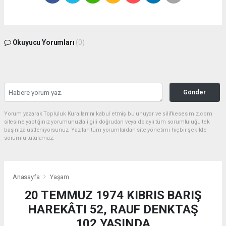
Okuyucu Yorumları
(0)
Gönder
Yorum yazarak Topluluk Kuralları’nı kabul etmiş bulunuyor ve silifkesesimiz.com
sitesine yaptığınız yorumunuzla ilgili doğrudan veya dolaylı tüm sorumluluğu tek
başınıza üstleniyorsunuz. Yazılan tüm yorumlardan site yönetimi hiçbir şekilde
sorumlu tutulamaz.
Anasayfa
Yaşam
20 TEMMUZ 1974 KIBRIS BARIŞ
HAREKÂTI 52, RAUF DENKTAŞ
102 YAŞINDA