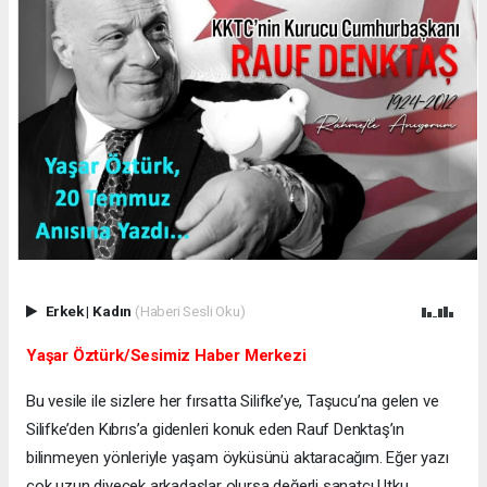
Erkek
|
Kadın
(Haberi Sesli Oku)
Yaşar Öztürk/Sesimiz Haber Merkezi
Bu vesile ile sizlere her fırsatta Silifke’ye, Taşucu’na gelen ve
Silifke’den Kıbrıs’a gidenleri konuk eden Rauf Denktaş’ın
bilinmeyen yönleriyle yaşam öyküsünü aktaracağım. Eğer yazı
çok uzun diyecek arkadaşlar olursa değerli sanatçı Utku