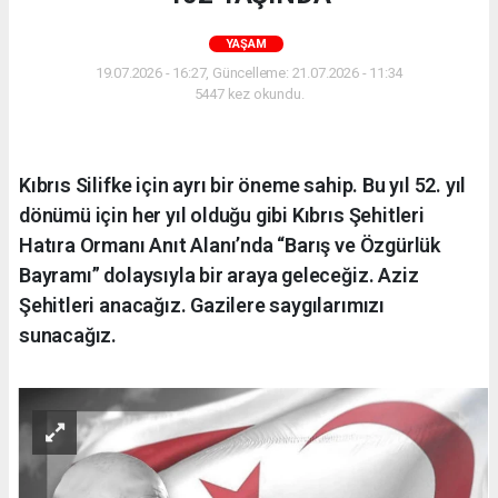
YAŞAM
19.07.2026 - 16:27, Güncelleme: 21.07.2026 - 11:34
5447 kez okundu.
Kıbrıs Silifke için ayrı bir öneme sahip. Bu yıl 52. yıl
dönümü için her yıl olduğu gibi Kıbrıs Şehitleri
Hatıra Ormanı Anıt Alanı’nda “Barış ve Özgürlük
Bayramı” dolaysıyla bir araya geleceğiz. Aziz
Şehitleri anacağız. Gazilere saygılarımızı
sunacağız.