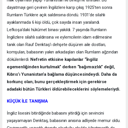
halk oylaması yapıp Yunanistan ile birleşme istediler. Bu
dayatmayı geri çeviren İngilizlere karşı çıkış 1925’ten sonra
Rumların Türklere açık saldırısına döndü. 1931’de silahlı
ayaklanmada 6 kişi öldü, çok sayıda insan yaralandı.
Lefkoşa’daki hükûmet binası yakıldı. 7 yaşında Rumların
İngilizlere silahlı saldırısına ve eylemcilerin idam edilmesine
tanık olan Rauf Denktaş’ı dehşete düşüren aile dostları,
komşuları, babasının yakın arkadaşları olan Rumların ağzından
dökülenlerdi.
Nefretin etkisine kapılanlar “İngiliz
egemenliğinden kurtulmak” derken “bağımsızlık” değil,
Kıbrıs’ı Yunanistan’a bağlama düşüncesindeydi. Daha da
korkunç olan; bunu gerçekleştirmek için gerekirse
adadaki bütün Türkleri öldürebileceklerini söylemeleriydi.
KÜÇÜK İLE TANIŞMA
İngiliz lisesini bitirdiğinde babasını yitirdiği için sevincini
yaşayamayan Denktaş, babasının anısına adliyede memur oldu.