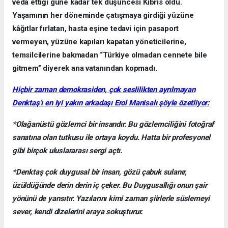
veda ettiği güne kadar tek düşüncesi Kıbrıs oldu.
Yaşamının her döneminde çatışmaya girdiği yüzüne
kâğıtlar fırlatan, hasta eşine tedavi için pasaport
vermeyen, yüzüne kapıları kapatan yöneticilerine,
temsilcilerine bakmadan “Türkiye olmadan cennete bile
gitmem” diyerek ana vatanından kopmadı.
Hiçbir zaman demokrasiden, çok seslilikten ayrılmayan
Denktaş’ı en iyi yakın arkadaşı Erol Manisalı şöyle özetliyor:
*Olağanüstü gözlemci bir insandır. Bu gözlemciliğini fotoğraf
sanatına olan tutkusu ile ortaya koydu. Hatta bir profesyonel
gibi birçok uluslararası sergi açtı.
*Denktaş çok duygusal bir insan, gözü çabuk sulanır,
üzüldüğünde derin derin iç çeker. Bu Duygusallığı onun şair
yönünü de yansıtır. Yazılarını kimi zaman şiirlerle süslemeyi
sever, kendi dizelerini araya sokuşturur.