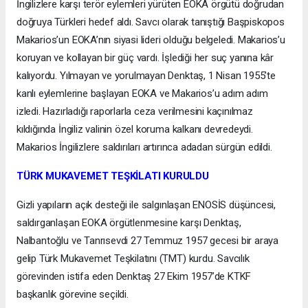
İngilizlere karşı terör eylemleri yürüten EOKA örgütü doğrudan
doğruya Türkleri hedef aldı. Savcı olarak tanıştığı Başpiskopos
Makarios’un EOKA’nın siyasi lideri olduğu belgeledi. Makarios’u
koruyan ve kollayan bir güç vardı. İşlediği her suç yanına kâr
kalıyordu. Yılmayan ve yorulmayan Denktaş, 1 Nisan 1955’te
kanlı eylemlerine başlayan EOKA ve Makarios’u adım adım
izledi. Hazırladığı raporlarla ceza verilmesini kaçınılmaz
kıldığında İngiliz valinin özel koruma kalkanı devredeydi.
Makarios İngilizlere saldırıları artırınca adadan sürgün edildi.
TÜRK MUKAVEMET TEŞKİLATI KURULDU
Gizli yapıların açık desteği ile salgınlaşan ENOSİS düşüncesi,
saldırganlaşan EOKA örgütlenmesine karşı Denktaş,
Nalbantoğlu ve Tanrısevdi 27 Temmuz 1957 gecesi bir araya
gelip Türk Mukavemet Teşkilatını (TMT) kurdu. Savcılık
görevinden istifa eden Denktaş 27 Ekim 1957’de KTKF
başkanlık görevine seçildi.