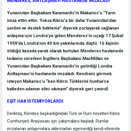
MENDERES, ANTLAŞMAYI HASTANEDE İMZALADI
Yunanistan Başbakanı Karamanlis’in Makarios’u “Yarın
imza ettin ettin. Yoksa Kıbrıs’a bir daha Yunanistan’dan
yardım ve destek bekleme” diyerek zorlayarak sağlanan
anlaşma için Londra’ya giden Menderes’in uçağı 17 Şubat
1959’da Londra’nın 40 km yakınlarında düştü. 16 kişinin
öldüğü kazada yaralı olarak kurtulan Menderes hastanede
tedavisi sürerken İngiltere Başbakanı MacMillan ve
Yunanistan Başbakanı Karamanlis’in getirdiği Londra
Antlaşması’nı hastanede imzaladı. Kendisini görmek
isteyen Makarios’u “ben Kıbrıs Türklerini hunharca
katleden adamın elini sıkmam” diyerek geri çevirdİ.
EŞİT HAK İSTEMİYORLARDI
Denktaş, Klerides başkanlığındaki Türk ve Rum heyetleri Kıbrıs
Cumhuriyeti Anayasası için çalışmalara başladı. Rumlar
imzalanan anlaşmalara aldırmadan egemenliği kendi ellerinde