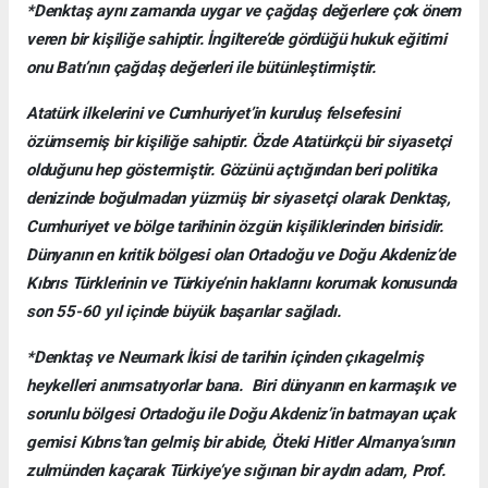
*Denktaş aynı zamanda uygar ve çağdaş değerlere çok önem
veren bir kişiliğe sahiptir. İngiltere’de gördüğü hukuk eğitimi
onu Batı’nın çağdaş değerleri ile bütünleştirmiştir.
Atatürk ilkelerini ve Cumhuriyet’in kuruluş felsefesini
özümsemiş bir kişiliğe sahiptir. Özde Atatürkçü bir siyasetçi
olduğunu hep göstermiştir. Gözünü açtığından beri politika
denizinde boğulmadan yüzmüş bir siyasetçi olarak Denktaş,
Cumhuriyet ve bölge tarihinin özgün kişiliklerinden birisidir.
Dünyanın en kritik bölgesi olan Ortadoğu ve Doğu Akdeniz’de
Kıbrıs Türklerinin ve Türkiye’nin haklarını korumak konusunda
son 55-60 yıl içinde büyük başarılar sağladı.
*Denktaş ve Neumark İkisi de tarihin içinden çıkagelmiş
heykelleri anımsatıyorlar bana. Biri dünyanın en karmaşık ve
sorunlu bölgesi Ortadoğu ile Doğu Akdeniz’in batmayan uçak
gemisi Kıbrıs’tan gelmiş bir abide, Öteki Hitler Almanya’sının
zulmünden kaçarak Türkiye’ye sığınan bir aydın adam, Prof.