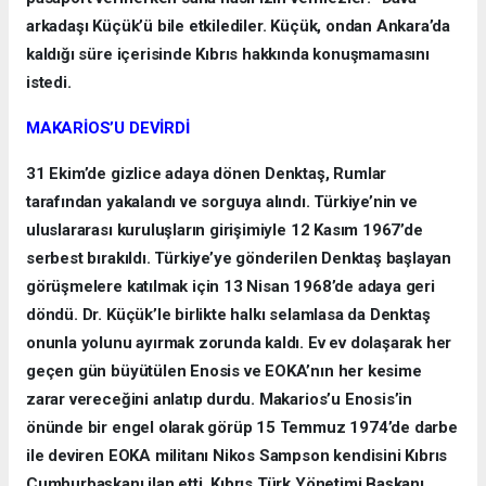
arkadaşı Küçük’ü bile etkilediler. Küçük, ondan Ankara’da
kaldığı süre içerisinde Kıbrıs hakkında konuşmamasını
istedi.
MAKARİOS’U DEVİRDİ
31 Ekim’de gizlice adaya dönen Denktaş, Rumlar
tarafından yakalandı ve sorguya alındı. Türkiye’nin ve
uluslararası kuruluşların girişimiyle 12 Kasım 1967’de
serbest bırakıldı. Türkiye’ye gönderilen Denktaş başlayan
görüşmelere katılmak için 13 Nisan 1968’de adaya geri
döndü. Dr. Küçük’le birlikte halkı selamlasa da Denktaş
onunla yolunu ayırmak zorunda kaldı. Ev ev dolaşarak her
geçen gün büyütülen Enosis ve EOKA’nın her kesime
zarar vereceğini anlatıp durdu. Makarios’u Enosis’in
önünde bir engel olarak görüp 15 Temmuz 1974’de darbe
ile deviren EOKA militanı Nikos Sampson kendisini Kıbrıs
Cumhurbaşkanı ilan etti. Kıbrıs Türk Yönetimi Başkanı