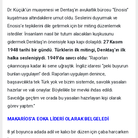
Dr. Küçük’ün muayenesi ve Dentaş’ın avukatlık bürosu “Enosis”
kuşatması altındakilere umut oldu. Seslerini duyurmak ve
Enosis’e tepkilerini dile getirmek için bir miting düzenlemek
istediler. İnsanların nasıl bir tutum alacakları kuşkusunu
gidermek Denktaş’ın önerisiyle kapı kapı dolaşıldı.
27 Kasım
1948 tarihi bir gündü. Türklerin ilk mitingi, Denktaş’ın ilk
halka seslenişiydi. 1949’da savcı oldu:
“Raporları
çıkarıncaya kadar iki sene uğraştık. İngiliz idaresi “peki buyurun
bunları uygulayın” dedi. Raporları uygulayın denince,
başsavcılıkta tek Türk yok ve bizim sistemde, savcılık yasaları
hazırlar ve vali onaylar. Böylelikle bir mevkii ihdas edildi.
Savcılığa geçtim ve orada bu yasaları hazırlayan kişi olarak
görev yaptım.”
MAKARİOS’A EOKA LİDERİ OLARAK BELGELEDİ
8 yıl boyunca adada adil ve kalıcı bir düzen için çaba harcarken