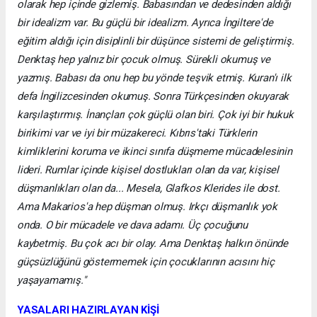
olarak hep içinde gizlemiş. Babasından ve dedesinden aldığı
bir idealizm var. Bu güçlü bir idealizm. Ayrıca İngiltere'de
eğitim aldığı için disiplinli bir düşünce sistemi de geliştirmiş.
Denktaş hep yalnız bir çocuk olmuş. Sürekli okumuş ve
yazmış. Babası da onu hep bu yönde teşvik etmiş. Kuran'ı ilk
defa İngilizcesinden okumuş. Sonra Türkçesinden okuyarak
karşılaştırmış. İnançları çok güçlü olan biri. Çok iyi bir hukuk
birikimi var ve iyi bir müzakereci. Kıbrıs'taki Türklerin
kimliklerini koruma ve ikinci sınıfa düşmeme mücadelesinin
lideri. Rumlar içinde kişisel dostlukları olan da var, kişisel
düşmanlıkları olan da... Mesela, Glafkos Klerides ile dost.
Ama Makarios'a hep düşman olmuş. Irkçı düşmanlık yok
onda. O bir mücadele ve dava adamı. Üç çocuğunu
kaybetmiş. Bu çok acı bir olay. Ama Denktaş halkın önünde
güçsüzlüğünü göstermemek için çocuklarının acısını hiç
yaşayamamış."
YASALARI HAZIRLAYAN KİŞİ