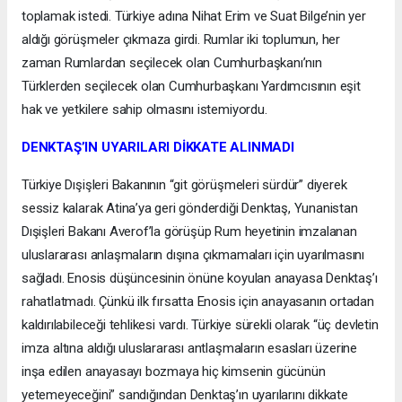
toplamak istedi. Türkiye adına Nihat Erim ve Suat Bilge’nin yer
aldığı görüşmeler çıkmaza girdi. Rumlar iki toplumun, her
zaman Rumlardan seçilecek olan Cumhurbaşkanı’nın
Türklerden seçilecek olan Cumhurbaşkanı Yardımcısının eşit
hak ve yetkilere sahip olmasını istemiyordu.
DENKTAŞ’IN UYARILARI DİKKATE ALINMADI
Türkiye Dışişleri Bakanının “git görüşmeleri sürdür” diyerek
sessiz kalarak Atina’ya geri gönderdiği Denktaş, Yunanistan
Dışişleri Bakanı Averof’la görüşüp Rum heyetinin imzalanan
uluslararası anlaşmaların dışına çıkmamaları için uyarılmasını
sağladı. Enosis düşüncesinin önüne koyulan anayasa Denktaş’ı
rahatlatmadı. Çünkü ilk fırsatta Enosis için anayasanın ortadan
kaldırılabileceği tehlikesi vardı. Türkiye sürekli olarak “üç devletin
imza altına aldığı uluslararası antlaşmaların esasları üzerine
inşa edilen anayasayı bozmaya hiç kimsenin gücünün
yetemeyeceğini” sandığından Denktaş’ın uyarılarını dikkate