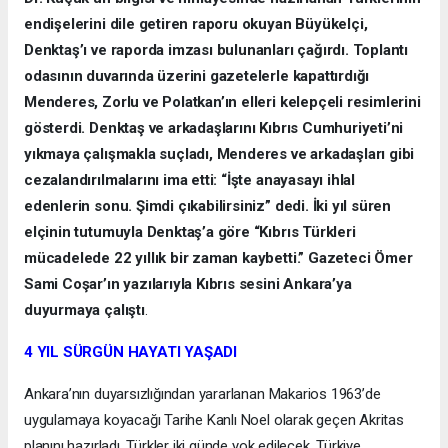
endişelerini dile getiren raporu okuyan Büyükelçi,
Denktaş’ı ve raporda imzası bulunanları çağırdı. Toplantı
odasının duvarında üzerini gazetelerle kapattırdığı
Menderes, Zorlu ve Polatkan’ın elleri kelepçeli resimlerini
gösterdi. Denktaş ve arkadaşlarını Kıbrıs Cumhuriyeti’ni
yıkmaya çalışmakla suçladı, Menderes ve arkadaşları gibi
cezalandırılmalarını ima etti: “İşte anayasayı ihlal
edenlerin sonu. Şimdi çıkabilirsiniz” dedi. İki yıl süren
elçinin tutumuyla Denktaş’a göre “Kıbrıs Türkleri
mücadelede 22 yıllık bir zaman kaybetti.” Gazeteci Ömer
Sami Coşar’ın yazılarıyla Kıbrıs sesini Ankara’ya
duyurmaya çalıştı
.
4 YIL SÜRGÜN HAYATI YAŞADI
Ankara’nın duyarsızlığından yararlanan Makarios 1963’de
uygulamaya koyacağı Tarihe Kanlı Noel olarak geçen Akritas
planını hazırladı. Türkler iki günde yok edilecek, Türkiye