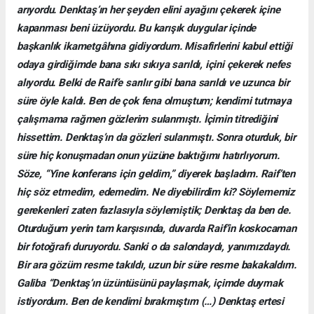
arıyordu. Denktaş’ın her şeyden elini ayağını çekerek içine
kapanması beni üzüyordu. Bu karışık duygular içinde
başkanlık ikametgâhına gidiyordum. Misafirlerini kabul ettiği
odaya girdiğimde bana sıkı sıkıya sarıldı, içini çekerek nefes
alıyordu. Belki de Raif’e sarılır gibi bana sarıldı ve uzunca bir
süre öyle kaldı. Ben de çok fena olmuştum; kendimi tutmaya
çalışmama rağmen gözlerim sulanmıştı. İçimin titrediğini
hissettim. Denktaş’ın da gözleri sulanmıştı. Sonra oturduk, bir
süre hiç konuşmadan onun yüzüne baktığımı hatırlıyorum.
Söze, “Yine konferans için geldim,” diyerek başladım. Raif’ten
hiç söz etmedim, edemedim. Ne diyebilirdim ki? Söylememiz
gerekenleri zaten fazlasıyla söylemiştik; Denktaş da ben de.
Oturduğum yerin tam karşısında, duvarda Raif’in koskocaman
bir fotoğrafı duruyordu. Sanki o da salondaydı, yanımızdaydı.
Bir ara gözüm resme takıldı, uzun bir süre resme bakakaldım.
Galiba “Denktaş’ın üzüntüsünü paylaşmak, içimde duymak
istiyordum. Ben de kendimi bırakmıştım (…) Denktaş ertesi