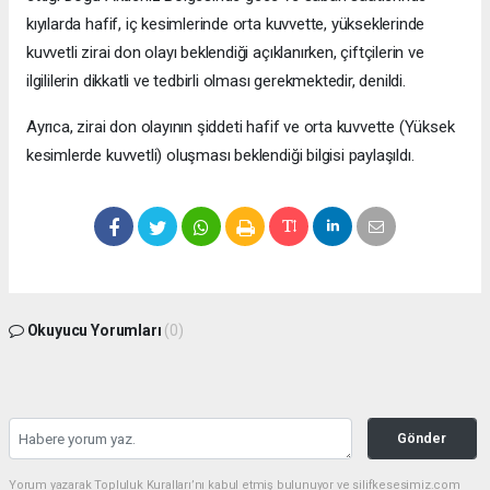
kıyılarda hafif, iç kesimlerinde orta kuvvette, yükseklerinde
kuvvetli zirai don olayı beklendiği açıklanırken, çiftçilerin ve
ilgililerin dikkatli ve tedbirli olması gerekmektedir, denildi.
Ayrıca, zirai don olayının şiddeti hafif ve orta kuvvette (Yüksek
kesimlerde kuvvetli) oluşması beklendiği bilgisi paylaşıldı.
Okuyucu Yorumları
(0)
Gönder
Yorum yazarak Topluluk Kuralları’nı kabul etmiş bulunuyor ve silifkesesimiz.com