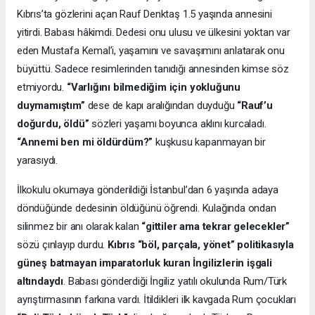
Kıbrıs’ta gözlerini açan Rauf Denktaş 1.5 yaşında annesini
yitirdi. Babası hâkimdi. Dedesi onu ulusu ve ülkesini yoktan var
eden Mustafa Kemal’i, yaşamını ve savaşımını anlatarak onu
büyüttü. Sadece resimlerinden tanıdığı annesinden kimse söz
etmiyordu.
“Varlığını bilmediğim için yokluğunu
duymamıştım”
dese de kapı aralığından duyduğu
“Rauf’u
doğurdu, öldü”
sözleri yaşamı boyunca aklını kurcaladı.
“Annemi ben mi öldürdüm?”
kuşkusu kapanmayan bir
yarasıydı.
İlkokulu okumaya gönderildiği İstanbul’dan 6 yaşında adaya
döndüğünde dedesinin öldüğünü öğrendi. Kulağında ondan
silinmez bir anı olarak kalan
“gittiler ama tekrar gelecekler”
sözü çınlayıp durdu.
Kıbrıs “böl, parçala, yönet” politikasıyla
güneş batmayan imparatorluk kuran İngilizlerin işgali
altındaydı
. Babası gönderdiği İngiliz yatılı okulunda Rum/Türk
ayrıştırmasının farkına vardı. İtildikleri ilk kavgada Rum çocukları