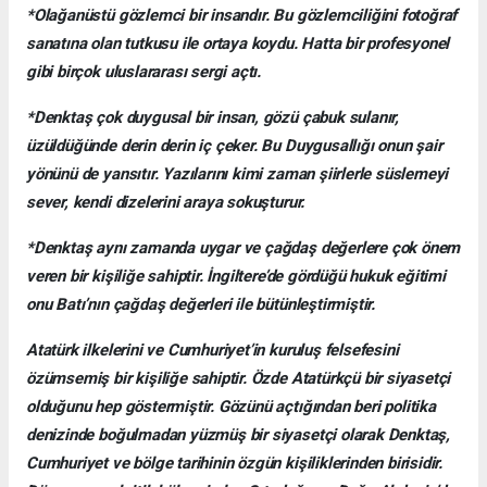
*Olağanüstü gözlemci bir insandır. Bu gözlemciliğini fotoğraf
sanatına olan tutkusu ile ortaya koydu. Hatta bir profesyonel
gibi birçok uluslararası sergi açtı.
*Denktaş çok duygusal bir insan, gözü çabuk sulanır,
üzüldüğünde derin derin iç çeker. Bu Duygusallığı onun şair
yönünü de yansıtır. Yazılarını kimi zaman şiirlerle süslemeyi
sever, kendi dizelerini araya sokuşturur.
*Denktaş aynı zamanda uygar ve çağdaş değerlere çok önem
veren bir kişiliğe sahiptir. İngiltere’de gördüğü hukuk eğitimi
onu Batı’nın çağdaş değerleri ile bütünleştirmiştir.
Atatürk ilkelerini ve Cumhuriyet’in kuruluş felsefesini
özümsemiş bir kişiliğe sahiptir. Özde Atatürkçü bir siyasetçi
olduğunu hep göstermiştir. Gözünü açtığından beri politika
denizinde boğulmadan yüzmüş bir siyasetçi olarak Denktaş,
Cumhuriyet ve bölge tarihinin özgün kişiliklerinden birisidir.