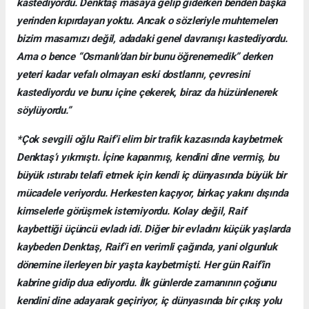
kastediyordu. Denktaş masaya gelip giderken benden başka
yerinden kıpırdayan yoktu. Ancak o sözleriyle muhtemelen
bizim masamızı değil, adadaki genel davranışı kastediyordu.
Ama o bence “Osmanlı’dan bir bunu öğrenemedik” derken
yeteri kadar vefalı olmayan eski dostlarını, çevresini
kastediyordu ve bunu içine çekerek, biraz da hüzünlenerek
söylüyordu.”
*Çok sevgili oğlu Raif’i elim bir trafik kazasında kaybetmek
Denktaş’ı yıkmıştı. İçine kapanmış, kendini dine vermiş, bu
büyük ıstırabı telafi etmek için kendi iç dünyasında büyük bir
mücadele veriyordu. Herkesten kaçıyor, birkaç yakını dışında
kimselerle görüşmek istemiyordu. Kolay değil, Raif
kaybettiği üçüncü evladı idi. Diğer bir evladını küçük yaşlarda
kaybeden Denktaş, Raif’i en verimli çağında, yani olgunluk
dönemine ilerleyen bir yaşta kaybetmişti. Her gün Raif’in
kabrine gidip dua ediyordu. İlk günlerde zamanının çoğunu
kendini dine adayarak geçiriyor, iç dünyasında bir çıkış yolu