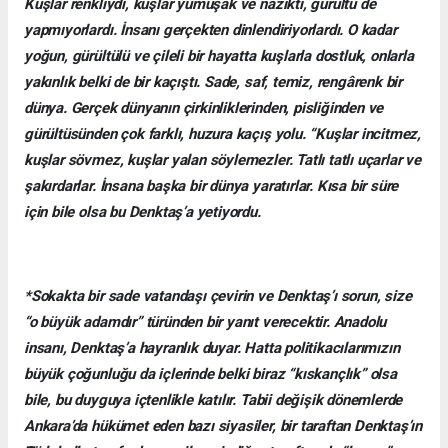
Kuşlar renkliydi, kuşlar yumuşak ve nazikti, gürültü de
yapmıyorlardı. İnsanı gerçekten dinlendiriyorlardı. O kadar
yoğun, gürültülü ve çileli bir hayatta kuşlarla dostluk, onlarla
yakınlık belki de bir kaçıştı. Sade, saf, temiz, rengârenk bir
dünya. Gerçek dünyanın çirkinliklerinden, pisliğinden ve
gürültüsünden çok farklı, huzura kaçış yolu. “Kuşlar incitmez,
kuşlar sövmez, kuşlar yalan söylemezler. Tatlı tatlı uçarlar ve
şakırdarlar. İnsana başka bir dünya yaratırlar. Kısa bir süre
için bile olsa bu Denktaş’a yetiyordu.
*Sokakta bir sade vatandaşı çevirin ve Denktaş’ı sorun, size
“o büyük adamdır” türünden bir yanıt verecektir. Anadolu
insanı, Denktaş’a hayranlık duyar. Hatta politikacılarımızın
büyük çoğunluğu da içlerinde belki biraz “kıskançlık” olsa
bile, bu duyguya içtenlikle katılır. Tabii değişik dönemlerde
Ankara’da hükümet eden bazı siyasiler, bir taraftan Denktaş’ın