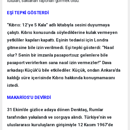
tutulan, saklanan raporları görmek oldu.
EŞİ TEPKİ GÖSTERDİ
“Kıbrıs: 12’ye 5 Kala” adlı kitabıyla sesini duyurmaya
çalıştı. Kıbrıs konusunda söylediklerine kulak vermeyen
yetkililer kapıları kapattı. Eşinin tedavisi için Londra
gitmesine bile izin verilmedi. Eşi tepki gösterdi: “Nasıl
olur? Senin bir imzanla pasaportsuz gelenlere bile
pasaport verirlerken sana nasıl izin vermezler!” Dava
arkadaşı Küçük’ü bile etkilediler. Küçük, ondan Ankara’da
kaldığı süre içerisinde Kıbrıs hakkında konuşmamasını
istedi.
MAKARİOS’U DEVİRDİ
31 Ekim’de gizlice adaya dönen Denktaş, Rumlar
tarafından yakalandı ve sorguya alındı. Türkiye’nin ve
uluslararası kuruluşların girişimiyle 12 Kasım 1967’de