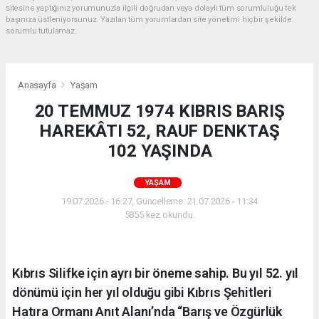
sitesine yaptığınız yorumunuzla ilgili doğrudan veya dolaylı tüm sorumluluğu tek
başınıza üstleniyorsunuz. Yazılan tüm yorumlardan site yönetimi hiçbir şekilde
sorumlu tutulamaz.
Anasayfa
Yaşam
20 TEMMUZ 1974 KIBRIS BARIŞ
HAREKÂTI 52, RAUF DENKTAŞ
102 YAŞINDA
YAŞAM
19.07.2026 - 16:27, Güncelleme: 21.07.2026 - 11:34
5855 kez okundu.
Kıbrıs Silifke için ayrı bir öneme sahip. Bu yıl 52. yıl
dönümü için her yıl olduğu gibi Kıbrıs Şehitleri
Hatıra Ormanı Anıt Alanı’nda “Barış ve Özgürlük