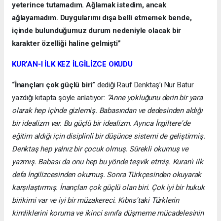
yeterince tutamadım. Ağlamak istedim, ancak
ağlayamadım. Duygularımı dışa belli etmemek bende,
içinde bulunduğumuz durum nedeniyle olacak bir
karakter özelliği haline gelmişti”
KUR’AN-I İLK KEZ İLGİLİZCE OKUDU
“İnançları çok güçlü biri”
dediği Rauf Denktaş’ı Nur Batur
yazdığı kitapta şöyle anlatıyor:
“Anne yokluğunu derin bir yara
olarak hep içinde gizlemiş. Babasından ve dedesinden aldığı
bir idealizm var. Bu güçlü bir idealizm. Ayrıca İngiltere'de
eğitim aldığı için disiplinli bir düşünce sistemi de geliştirmiş.
Denktaş hep yalnız bir çocuk olmuş. Sürekli okumuş ve
yazmış. Babası da onu hep bu yönde teşvik etmiş. Kuran'ı ilk
defa İngilizcesinden okumuş. Sonra Türkçesinden okuyarak
karşılaştırmış. İnançları çok güçlü olan biri. Çok iyi bir hukuk
birikimi var ve iyi bir müzakereci. Kıbrıs'taki Türklerin
kimliklerini koruma ve ikinci sınıfa düşmeme mücadelesinin