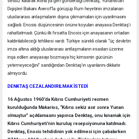
sessiz kalarak Atina’ya geri gönderdiği Denktaş, Yunanistan
Dışişleri Bakanı Averof’la görüşüp Rum heyetinin imzalanan
uluslararası anlaşmaların dışına çıkmamaları için uyarılmasını
sağladı. Enosis düşüncesinin önüne koyulan anayasa Denktaş’ı
rahatlatmadı. Çünkü ilk fırsatta Enosis için anayasanın ortadan
kaldırılabileceği tehlikesi vardı. Türkiye sürekli olarak “üç devletin
imza altına aldığı uluslararası antlaşmaların esasları üzerine
inşa edilen anayasayı bozmaya hiç kimsenin gücünün
yetemeyeceğini” sandığından Denktaş’ın uyarılarını dikkate
almıyordu.
DENKTAŞ CEZALANDIRILMAK İSTEDİ
16 Ağustos 1960’da Kıbrıs Cumhuriyeti resmen
kurulduğunda Makarios, “Kıbrıs sekiz asır sonra Yunan
olmuştur” açıklamasını yapınca Denktaş, onu kınamak için
Kıbrıs Cumhuriyeti’nin kuruluş resepsiyonuna katılmadı.
Denktaş, Enosis tehdidinin yok edilmesi için çabalarken