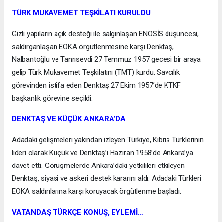
TÜRK MUKAVEMET TEŞKİLATI KURULDU
Gizli yapıların açık desteği ile salgınlaşan ENOSİS düşüncesi,
saldırganlaşan EOKA örgütlenmesine karşı Denktaş,
Nalbantoğlu ve Tanrısevdi 27 Temmuz 1957 gecesi bir araya
gelip Türk Mukavemet Teşkilatını (TMT) kurdu. Savcılık
görevinden istifa eden Denktaş 27 Ekim 1957’de KTKF
başkanlık görevine seçildi.
DENKTAŞ VE KÜÇÜK ANKARA’DA
Adadaki gelişmeleri yakından izleyen Türkiye, Kıbrıs Türklerinin
lideri olarak Küçük ve Denktaş’ı Haziran 1958’de Ankara’ya
davet etti. Görüşmelerde Ankara’daki yetkilileri etkileyen
Denktaş, siyasi ve askeri destek kararını aldı. Adadaki Türkleri
EOKA saldırılarına karşı koruyacak örgütlenme başladı.
VATANDAŞ TÜRKÇE KONUŞ, EYLEMİ…