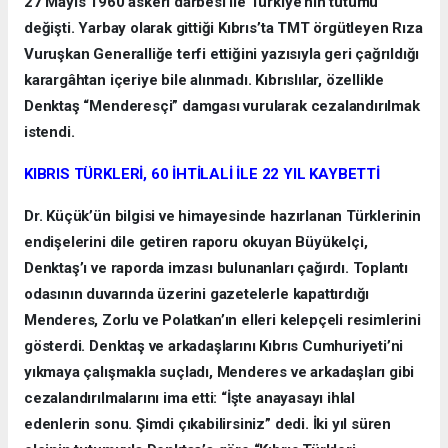
27 Mayıs 1960 askeri darbesi ile Türkiye’nin tutumu
değişti. Yarbay olarak gittiği Kıbrıs’ta TMT örgütleyen Rıza
Vuruşkan Generalliğe terfi ettiğini yazısıyla geri çağrıldığı
karargâhtan içeriye bile alınmadı. Kıbrıslılar, özellikle
Denktaş “Menderesçi” damgası vurularak cezalandırılmak
istendi.
KIBRIS TÜRKLERİ, 60 İHTİLALİ İLE 22 YIL KAYBETTİ
Dr. Küçük’ün bilgisi ve himayesinde hazırlanan Türklerinin
endişelerini dile getiren raporu okuyan Büyükelçi,
Denktaş’ı ve raporda imzası bulunanları çağırdı. Toplantı
odasının duvarında üzerini gazetelerle kapattırdığı
Menderes, Zorlu ve Polatkan’ın elleri kelepçeli resimlerini
gösterdi. Denktaş ve arkadaşlarını Kıbrıs Cumhuriyeti’ni
yıkmaya çalışmakla suçladı, Menderes ve arkadaşları gibi
cezalandırılmalarını ima etti: “İşte anayasayı ihlal
edenlerin sonu. Şimdi çıkabilirsiniz” dedi. İki yıl süren