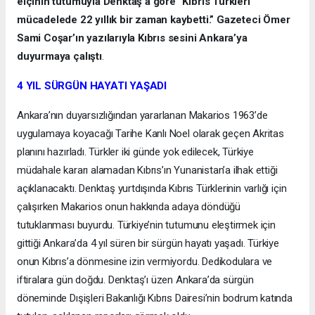
elçinin tutumuyla Denktaş’a göre “Kıbrıs Türkleri
mücadelede 22 yıllık bir zaman kaybetti.” Gazeteci Ömer
Sami Coşar’ın yazılarıyla Kıbrıs sesini Ankara’ya
duyurmaya çalıştı
.
4 YIL SÜRGÜN HAYATI YAŞADI
Ankara’nın duyarsızlığından yararlanan Makarios 1963’de
uygulamaya koyacağı Tarihe Kanlı Noel olarak geçen Akritas
planını hazırladı. Türkler iki günde yok edilecek, Türkiye
müdahale kararı alamadan Kıbrıs’ın Yunanistan’a ilhak ettiği
açıklanacaktı. Denktaş yurtdışında Kıbrıs Türklerinin varlığı için
çalışırken Makarios onun hakkında adaya döndüğü
tutuklanması buyurdu. Türkiye’nin tutumunu eleştirmek için
gittiği Ankara’da 4 yıl süren bir sürgün hayatı yaşadı. Türkiye
onun Kıbrıs’a dönmesine izin vermiyordu. Dedikodulara ve
iftiralara gün doğdu. Denktaş’ı üzen Ankara’da sürgün
döneminde Dışişleri Bakanlığı Kıbrıs Dairesi’nin bodrum katında