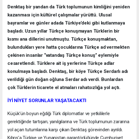
Denktaş bir yandan da Türk toplumunun kimliğini yeniden
kazanması için kültürel çalışmalar yürüttü. Ulusal
bayramlar ve günler adada Türkiye’deki gibi kutlanmaya
başladı. Uzun yıllar Türkçe konuşmayan Türklerin bir
kısmı ana dillerini unutmuştu. Türkçe konuşmaktan,
bulundukları yere hatta çocuklarına Türkçe ad vermekten
çekinen insanlar “vatandaş Türkçe konuş” eylemiyle
cesaretlendi. Türklere ait iş yerlerine Türkçe adlar
konulmaya başladı. Denktaş, bir köye Türkçe Serdarlı adı
verildiği gün doğan oğluna Serdar adı verdi. Bunlardan
çok Türklerin ticarete el atmaları rahatsızlığa yol açtı.
İYİ NİYET SORUNLAR YAŞATACAKTI
Küçük’ün boyun eğdiği Türk diplomatlar ve yetkililerle
gerektiğinde tartışan; yanılgılarına ve Türk toplumunun zararına
yol açan tutumlarına karşı çıkan Denktaş görevinden ayrıldı.
Kıbrıs’a Türkiye ve Yunanistan garantörlüğünde Cumhuriyet