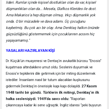
lideri. Rumlar içinde kişisel dostlukları olan da var, kişisel
düşmanlıkları olan da... Mesela, Glafkos Klerides ile dost.
Ama Makarios'a hep düşman olmuş. Irkçı düşmanlık yok
onda. O bir mücadele ve dava adamı. Üç çocuğunu
kaybetmiş. Bu çok acı bir olay. Ama Denktaş halkın önünde
güçsüzlüğünü göstermemek için çocuklarının acısını hiç
yaşayamamış."
YASALARI HAZIRLAYAN KİŞİ
Dr. Küçük’ün muayenesi ve Dentaş’ın avukatlık bürosu “Enosis”
kuşatması altındakilere umut oldu. Seslerini duyurmak ve
Enosis’e tepkilerini dile getirmek için bir miting düzenlemek
istediler. İnsanların nasıl bir tutum alacakları kuşkusunu
gidermek Denktaş’ın önerisiyle kapı kapı dolaşıldı.
27 Kasım
1948 tarihi bir gündü. Türklerin ilk mitingi, Denktaş’ın ilk
halka seslenişiydi. 1949’da savcı oldu:
“Raporları
çıkarıncaya kadar iki sene uğraştık. İngiliz idaresi “peki buyurun