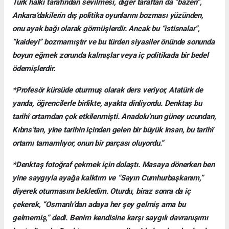
Türk halkı tarafından sevilmesi, diğer taraftan da “bazen”,
Ankara’dakilerin dış politika oyunlarını bozması yüzünden,
onu ayak bağı olarak görmüşlerdir. Ancak bu “istisnalar”,
“kaideyi” bozmamıştır ve bu türden siyasiler önünde sonunda
boyun eğmek zorunda kalmışlar veya iç politikada bir bedel
ödemişlerdir.
*Profesör kürsüde oturmuş olarak ders veriyor, Atatürk de
yanda, öğrencilerle birlikte, ayakta dinliyordu. Denktaş bu
tarihî ortamdan çok etkilenmişti. Anadolu’nun güney ucundan,
Kıbrıs’tan, yine tarihin içinden gelen bir büyük insan, bu tarihî
ortamı tamamlıyor, onun bir parçası oluyordu.”
*Denktaş fotoğraf çekmek için dolaştı. Masaya dönerken ben
yine saygıyla ayağa kalktım ve “Sayın Cumhurbaşkanım,”
diyerek oturmasını bekledim. Oturdu, biraz sonra da iç
çekerek, “Osmanlı’dan adaya her şey gelmiş ama bu
gelmemiş,” dedi. Benim kendisine karşı saygılı davranışımı