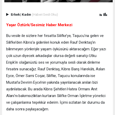
Erkek
|
Kadın
(Haberi Sesli Oku)
Yaşar Öztürk/Sesimiz Haber Merkezi
Bu vesile ile sizlere her fırsatta Silifke’ye, Taşucu’na gelen ve
Silifke’den Kıbrıs’a gidenleri konuk eden Rauf Denktaş’ın
bilinmeyen yönleriyle yaşam öyküsünü aktaracağım. Eğer yazı
çok uzun diyecek arkadaşlar olursa değerli sanatçı Utku
Erişik’in olağanüstü ses ve yorumuyla sesli olarak dinleme
fırsatını sunacağız. Rauf Denktaş, Kıbrıs Barış Harekâtı, Aslan
Eyce, Ömer Sami Coşar, Silifke, Taşucu konularında ise
Mustafa Devrim Eyce’nin yakında yayınlanacak anıları bizi
aydınlatacak. Bu arada Kıbrıs Şehitleri Hatıra Ormanı Anıt
Alanı’nı bakımsızlıktan kurtaran Silifke Orman İşletme yönetici
ve çalışanlarına teşekkür ederim. İçimi sızlatan bir durumu da
daha sonra paylaşacağım.