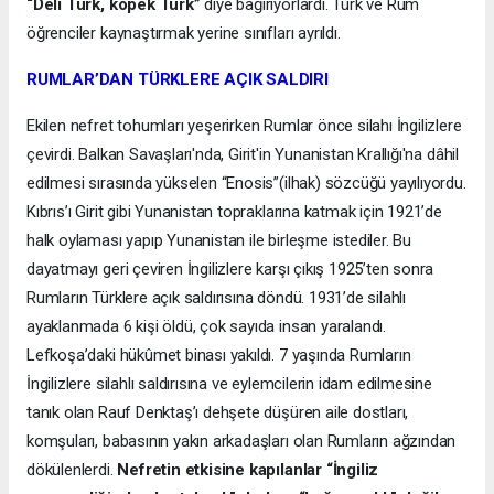
“Deli Türk, köpek Türk”
diye bağırıyorlardı. Türk ve Rum
öğrenciler kaynaştırmak yerine sınıfları ayrıldı.
RUMLAR’DAN TÜRKLERE AÇIK SALDIRI
Ekilen nefret tohumları yeşerirken Rumlar önce silahı İngilizlere
çevirdi. Balkan Savaşları'nda, Girit'in Yunanistan Krallığı'na dâhil
edilmesi sırasında yükselen “Enosis”(ilhak) sözcüğü yayılıyordu.
Kıbrıs’ı Girit gibi Yunanistan topraklarına katmak için 1921’de
halk oylaması yapıp Yunanistan ile birleşme istediler. Bu
dayatmayı geri çeviren İngilizlere karşı çıkış 1925’ten sonra
Rumların Türklere açık saldırısına döndü. 1931’de silahlı
ayaklanmada 6 kişi öldü, çok sayıda insan yaralandı.
Lefkoşa’daki hükûmet binası yakıldı. 7 yaşında Rumların
İngilizlere silahlı saldırısına ve eylemcilerin idam edilmesine
tanık olan Rauf Denktaş’ı dehşete düşüren aile dostları,
komşuları, babasının yakın arkadaşları olan Rumların ağzından
dökülenlerdi.
Nefretin etkisine kapılanlar “İngiliz