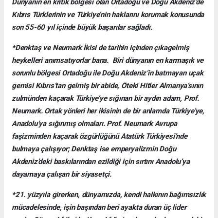
Dünyanın en kritik bölgesi olan Ortadoğu ve Doğu Akdeniz’de
Kıbrıs Türklerinin ve Türkiye’nin haklarını korumak konusunda
son 55-60 yıl içinde büyük başarılar sağladı.
*Denktaş ve Neumark İkisi de tarihin içinden çıkagelmiş
heykelleri anımsatıyorlar bana. Biri dünyanın en karmaşık ve
sorunlu bölgesi Ortadoğu ile Doğu Akdeniz’in batmayan uçak
gemisi Kıbrıs’tan gelmiş bir abide, Öteki Hitler Almanya’sının
zulmünden kaçarak Türkiye’ye sığınan bir aydın adam, Prof.
Neumark. Ortak yönleri her ikisinin de bir anlamda Türkiye’ye,
Anadolu’ya sığınmış olmaları. Prof. Neumark Avrupa
faşizminden kaçarak özgürlüğünü Atatürk Türkiyesi’nde
bulmaya çalışıyor; Denktaş ise emperyalizmin Doğu
Akdeniz’deki baskılarından ezildiği için sırtını Anadolu’ya
dayamaya çalışan bir siyasetçi.
*21. yüzyıla girerken, dünyamızda, kendi halkının bağımsızlık
mücadelesinde, işin başından beri ayakta duran üç lider