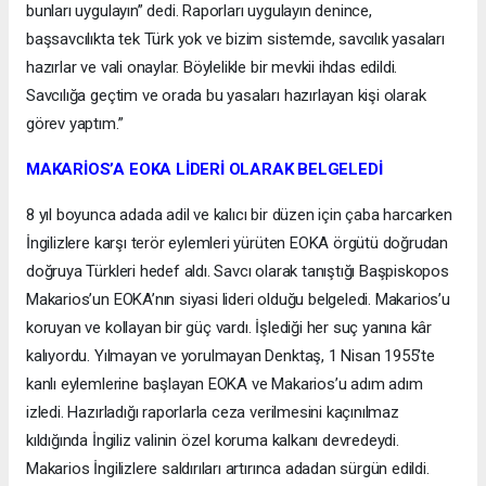
bunları uygulayın” dedi. Raporları uygulayın denince,
başsavcılıkta tek Türk yok ve bizim sistemde, savcılık yasaları
hazırlar ve vali onaylar. Böylelikle bir mevkii ihdas edildi.
Savcılığa geçtim ve orada bu yasaları hazırlayan kişi olarak
görev yaptım.”
MAKARİOS’A EOKA LİDERİ OLARAK BELGELEDİ
8 yıl boyunca adada adil ve kalıcı bir düzen için çaba harcarken
İngilizlere karşı terör eylemleri yürüten EOKA örgütü doğrudan
doğruya Türkleri hedef aldı. Savcı olarak tanıştığı Başpiskopos
Makarios’un EOKA’nın siyasi lideri olduğu belgeledi. Makarios’u
koruyan ve kollayan bir güç vardı. İşlediği her suç yanına kâr
kalıyordu. Yılmayan ve yorulmayan Denktaş, 1 Nisan 1955’te
kanlı eylemlerine başlayan EOKA ve Makarios’u adım adım
izledi. Hazırladığı raporlarla ceza verilmesini kaçınılmaz
kıldığında İngiliz valinin özel koruma kalkanı devredeydi.
Makarios İngilizlere saldırıları artırınca adadan sürgün edildi.