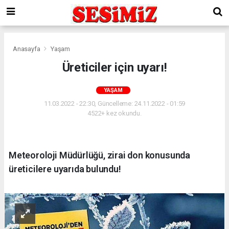
Anasayfa
Yaşam
Üreticiler için uyarı!
YAŞAM
11.03.2022 - 22:30, Güncelleme: 24.11.2022 - 01:59
4522+ kez okundu.
Meteoroloji Müdürlüğü, zirai don konusunda
üreticilere uyarıda bulundu!