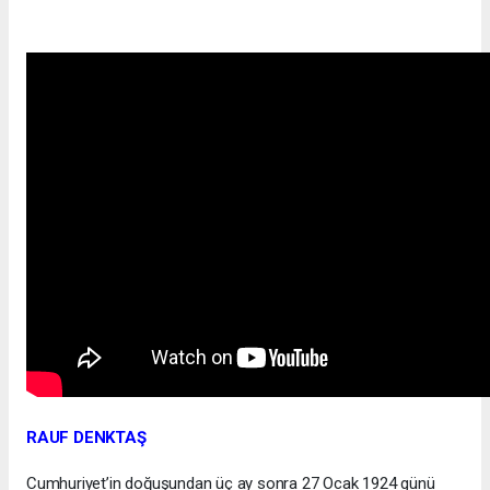
RAUF DENKTAŞ
Cumhuriyet’in doğuşundan üç ay sonra 27 Ocak 1924 günü