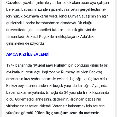
Gazetede yazılar, şiirler ile yeni bir soluk alanı açamaya çalışan
Denktaş, babasının izinden gitmek, vasiyetini gerçekleştirmek
için hukuk okumaya karar verdi. İkinci Dünya Savaşı’nın en ağır
günleriydi. Londra bombardıman altındaydı. Okuduğu
üniversitede gece nöbetleri tutarak askerlik görevini de
tamamladı. Dr. Fazıl Küçük ile mektuplaşarak Ada’daki
gelişmeleri de izliyordu.
AMCA KIZI İLE EVLENDİ
1947 baharında
“Müdafaayı Hukuk”
için döndüğü Kıbrıs’ta bir
avukatlık bürosu açtı. İngilizce ve Rumcayı iyi bilen Denktaş
amcasının kızı Aydın Hanım ile evlendi. Üç oğlu ve üç kızı oldu.
Bir kızı beyin tümöründen iki buçuk yaşında, bir oğlu 7 yaşında
bademcik ameliyatında, bir oğlu da 34 yaşında trafik kazasında
öldü. Göremediği annesinin, dedesinin, ardından babasının
yitimine evlat acıları eklendi. Vatansız kalmamak için acılarını
yüreğine gömdü:
“Ölen üç çocuğumuzun da matemini