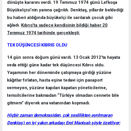
dönüşte kararını verdi. 19 Temmuz 1974 günü Lefkoşa
Büyükelçisi’nin yanına çağrıldı. Denktaş, yıllardır beklediği
bu haberi aldığında büyükelçi ile sarılarak çocuk gibi
ağladı.
Kıbrıs’ta sadece kendisinin bildiği haber 20
Temmuz 1974 tarihinde gerçekleşti
.
TEK DÜŞÜNCESİ KIBRIS OLDU
14 gün sonra doğum günü vardı. 13 Ocak 2012’ta hayata
veda ettiği güne kadar tek düşüncesi Kıbrıs oldu.
Yaşamının her döneminde çatışmaya girdiği yüzüne
kâğıtlar fırlatan, hasta eşine tedavi için pasaport
vermeyen, yüzüne kapıları kapatan yöneticilerine,
temsilcilerine bakmadan “Türkiye olmadan cennete bile
gitmem” diyerek ana vatanından kopmadı.
Hiçbir zaman demokrasiden, çok seslilikten ayrılmayan
Denktaş’ı en iyi yakın arkadaşı Erol Manisalı şöyle özetliyor: