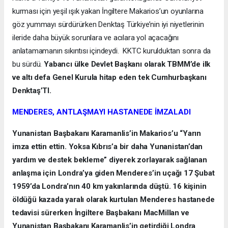
kurması için yeşil ışık yakan İngiltere Makarios’un oyunlarına
göz yummayı sürdürürken Denktaş Türkiye’nin iyi niyetlerinin
ileride daha büyük sorunlara ve acılara yol açacağını
anlatamamanın sıkıntısı içindeydi. KKTC kurulduktan sonra da
bu sürdü.
Yabancı ülke Devlet Başkanı olarak TBMM’de ilk
ve altı defa Genel Kurula hitap eden tek Cumhurbaşkanı
Denktaş’TI.
MENDERES, ANTLAŞMAYI HASTANEDE İMZALADI
Yunanistan Başbakanı Karamanlis’in Makarios’u “Yarın
imza ettin ettin. Yoksa Kıbrıs’a bir daha Yunanistan’dan
yardım ve destek bekleme” diyerek zorlayarak sağlanan
anlaşma için Londra’ya giden Menderes’in uçağı 17 Şubat
1959’da Londra’nın 40 km yakınlarında düştü. 16 kişinin
öldüğü kazada yaralı olarak kurtulan Menderes hastanede
tedavisi sürerken İngiltere Başbakanı MacMillan ve
Yunanistan Başbakanı Karamanlis’in getirdiği Londra