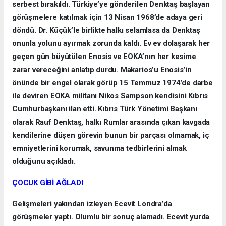
serbest bırakıldı. Türkiye’ye gönderilen Denktaş başlayan
görüşmelere katılmak için 13 Nisan 1968’de adaya geri
döndü. Dr. Küçük’le birlikte halkı selamlasa da Denktaş
onunla yolunu ayırmak zorunda kaldı. Ev ev dolaşarak her
geçen gün büyütülen Enosis ve EOKA’nın her kesime
zarar vereceğini anlatıp durdu. Makarios’u Enosis’in
önünde bir engel olarak görüp 15 Temmuz 1974’de darbe
ile deviren EOKA militanı Nikos Sampson kendisini Kıbrıs
Cumhurbaşkanı ilan etti. Kıbrıs Türk Yönetimi Başkanı
olarak Rauf Denktaş, halkı Rumlar arasında çıkan kavgada
kendilerine düşen görevin bunun bir parçası olmamak, iç
emniyetlerini korumak, savunma tedbirlerini almak
olduğunu açıkladı.
ÇOCUK GİBİ AĞLADI
Gelişmeleri yakından izleyen Ecevit Londra’da
görüşmeler yaptı. Olumlu bir sonuç alamadı. Ecevit yurda