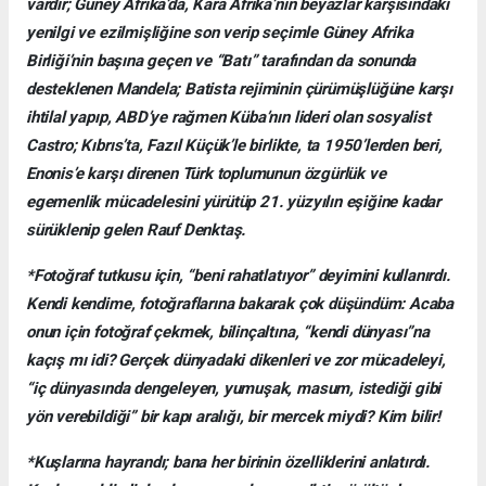
vardır; Güney Afrika’da, Kara Afrika’nın beyazlar karşısındaki
yenilgi ve ezilmişliğine son verip seçimle Güney Afrika
Birliği’nin başına geçen ve “Batı” tarafından da sonunda
desteklenen Mandela; Batista rejiminin çürümüşlüğüne karşı
ihtilal yapıp, ABD’ye rağmen Küba’nın lideri olan sosyalist
Castro; Kıbrıs’ta, Fazıl Küçük’le birlikte, ta 1950’lerden beri,
Enonis’e karşı direnen Türk toplumunun özgürlük ve
egemenlik mücadelesini yürütüp 21. yüzyılın eşiğine kadar
sürüklenip gelen Rauf Denktaş.
*Fotoğraf tutkusu için, “beni rahatlatıyor” deyimini kullanırdı.
Kendi kendime, fotoğraflarına bakarak çok düşündüm: Acaba
onun için fotoğraf çekmek, bilinçaltına, “kendi dünyası”na
kaçış mı idi? Gerçek dünyadaki dikenleri ve zor mücadeleyi,
“iç dünyasında dengeleyen, yumuşak, masum, istediği gibi
yön verebildiği” bir kapı aralığı, bir mercek miydi? Kim bilir!
*Kuşlarına hayrandı; bana her birinin özelliklerini anlatırdı.