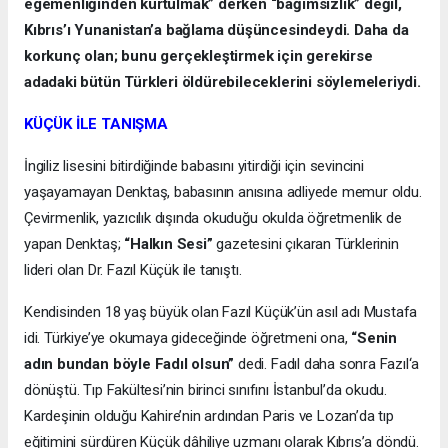
egemenliğinden kurtulmak” derken “bağımsızlık” değil,
Kıbrıs’ı Yunanistan’a bağlama düşüncesindeydi. Daha da
korkunç olan; bunu gerçekleştirmek için gerekirse
adadaki bütün Türkleri öldürebileceklerini söylemeleriydi.
KÜÇÜK İLE TANIŞMA
İngiliz lisesini bitirdiğinde babasını yitirdiği için sevincini
yaşayamayan Denktaş, babasının anısına adliyede memur oldu.
Çevirmenlik, yazıcılık dışında okuduğu okulda öğretmenlik de
yapan Denktaş;
“Halkın Sesi”
gazetesini çıkaran Türklerinin
lideri olan Dr. Fazıl Küçük ile tanıştı.
Kendisinden 18 yaş büyük olan Fazıl Küçük’ün asıl adı Mustafa
idi. Türkiye’ye okumaya gideceğinde öğretmeni ona,
“Senin
adın bundan böyle Fadıl olsun”
dedi. Fadıl daha sonra Fazıl‘a
dönüştü. Tıp Fakültesi’nin birinci sınıfını İstanbul’da okudu.
Kardeşinin olduğu Kahire’nin ardından Paris ve Lozan’da tıp
eğitimini sürdüren Küçük dâhiliye uzmanı olarak Kıbrıs’a döndü.