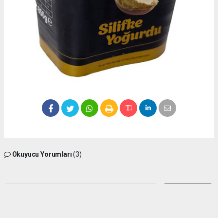
Okuyucu Yorumları
(3)
Gönder
Yorum yazarak Topluluk Kuralları’nı kabul etmiş bulunuyor ve silifkesesimiz.com