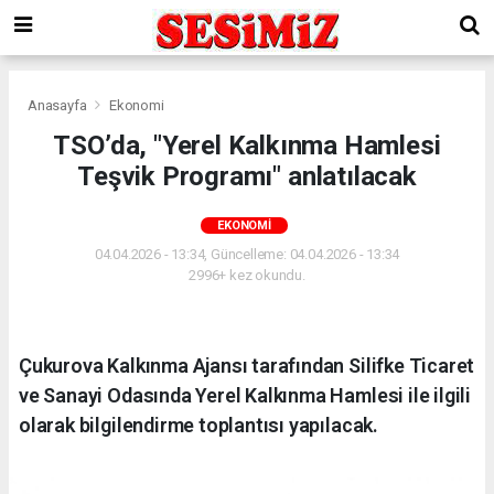
Anasayfa
Ekonomi
TSO’da, "Yerel Kalkınma Hamlesi
Teşvik Programı" anlatılacak
EKONOMI
04.04.2026 - 13:34, Güncelleme: 04.04.2026 - 13:34
2996+ kez okundu.
Çukurova Kalkınma Ajansı tarafından Silifke Ticaret
ve Sanayi Odasında Yerel Kalkınma Hamlesi ile ilgili
olarak bilgilendirme toplantısı yapılacak.