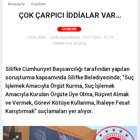
Anasayfa
Gündem
ÇOK ÇARPICI İDDİALAR VAR…
GÜNDEM
19.06.2026 - 14:08, Güncelleme: 19.07.2026 - 22:15
43468+ kez okundu.
Silifke Cumhuriyet Başsavcılığı tarafından yapılan
soruşturma kapsamında Silifke Belediyesinde; “Suç
İşlemek Amacıyla Örgüt Kurma, Suç İşlemek
Amacıyla Kurulan Örgüte Üye Olma, Rüşvet Almak
ve Vermek, Görevi Kötüye Kullanma, İhaleye Fesat
Karıştırmak” suçlamaları yer alıyor.