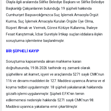
Olayla ilgili aralarında Silifke Belediye Başkanı ve Silifke Belediye
Başkanlığı Çalışanlarının bulunduğu 19 şüpheli hakkında
Cumhuriyet Başsavcılığımızca Suç İşlemek Amacıyla Örgüt
Kurma, Suç İşlemek Amacıyla Kurulan Örgüte Üye Olma,
Rüşvet Almak ve Vermek, Görevi Kötüye Kullanma, İhaleye
Fesat Karıştırmak, İcbar Suretiyle İrtikap suçları iddialara ilişkin
soruşturma işlemlerine başlanılmıştır.
BİR ŞÜPHELİ KAYIP
Soruşturma kapsamında alınan mahkeme kararı
doğrultusunda, 19.06.2026 tarihinde eş zamanlı olarak
şüphelilere ait ikamet, işyeri ve araçlarında 5271 sayılı CMK’nun
116 ve devamı maddeleri ile 127. Maddesi uyarınca Arama ve el
koyma tedbiri uygulanmıştır. 18 şüpheli yakalanarak haklarında
gözaltı işlemi uygulanmıştır. Şüpheli E.F.K’nin temin
edilememesi nedeniyle hakkında 5271 sayılı CMK’nun 98.
Maddesi uyarınca yakalama emri çıkartılmıştır.