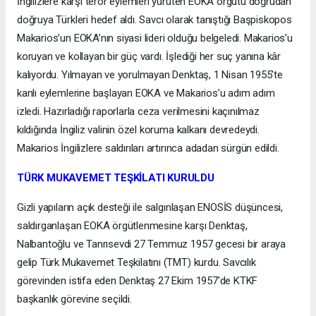
İngilizlere karşı terör eylemleri yürüten EOKA örgütü doğrudan
doğruya Türkleri hedef aldı. Savcı olarak tanıştığı Başpiskopos
Makarios’un EOKA’nın siyasi lideri olduğu belgeledi. Makarios’u
koruyan ve kollayan bir güç vardı. İşlediği her suç yanına kâr
kalıyordu. Yılmayan ve yorulmayan Denktaş, 1 Nisan 1955’te
kanlı eylemlerine başlayan EOKA ve Makarios’u adım adım
izledi. Hazırladığı raporlarla ceza verilmesini kaçınılmaz
kıldığında İngiliz valinin özel koruma kalkanı devredeydi.
Makarios İngilizlere saldırıları artırınca adadan sürgün edildi.
TÜRK MUKAVEMET TEŞKİLATI KURULDU
Gizli yapıların açık desteği ile salgınlaşan ENOSİS düşüncesi,
saldırganlaşan EOKA örgütlenmesine karşı Denktaş,
Nalbantoğlu ve Tanrısevdi 27 Temmuz 1957 gecesi bir araya
gelip Türk Mukavemet Teşkilatını (TMT) kurdu. Savcılık
görevinden istifa eden Denktaş 27 Ekim 1957’de KTKF
başkanlık görevine seçildi.