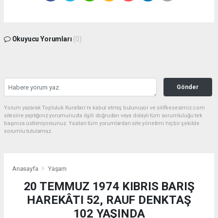
Okuyucu Yorumları
(0)
Gönder
Yorum yazarak Topluluk Kuralları’nı kabul etmiş bulunuyor ve silifkesesimiz.com
sitesine yaptığınız yorumunuzla ilgili doğrudan veya dolaylı tüm sorumluluğu tek
başınıza üstleniyorsunuz. Yazılan tüm yorumlardan site yönetimi hiçbir şekilde
sorumlu tutulamaz.
Anasayfa
Yaşam
20 TEMMUZ 1974 KIBRIS BARIŞ
HAREKÂTI 52, RAUF DENKTAŞ
102 YAŞINDA