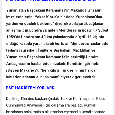
Yunanistan Başbakanı Karamanlis’in Makarios’u “Yarın
imza ettin ettin. Yoksa Kıbrıs’a bir daha Yunanistan’dan
yardım ve destek bekleme” diyerek zorlayarak sağlanan
anlaşma için Londra’ya giden Menderes’in uçağı 17 Şubat
1959’da Londra’nın 40 km yakınlarında düştü. 16 kişinin
öldüğü kazada yaralı olarak kurtulan Menderes hastanede
tedavisi sürerken İngiltere Başbakanı MacMillan ve
Yunanistan Başbakanı Karamanlis’in getirdiği Londra
Antlaşması’nı hastanede imzaladı. Kendisini görmek
isteyen Makarios’u “ben Kıbrıs Türklerini hunharca
katleden adamın elini sıkmam” diyerek geri çevirdİ.
EŞİT HAK İSTEMİYORLARDI
Denktaş, Klerides başkanlığındaki Türk ve Rum heyetleri Kıbrıs
Cumhuriyeti Anayasası için çalışmalara başladı. Rumlar
imzalanan anlaşmalara aldırmadan egemenliği kendi ellerinde