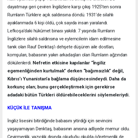
dayatmayı geri çeviren İngilizlere karşı çıkış 1925’ten sonra
Rumların Türklere açık saldırısına döndü. 1931’de silahlı
ayaklanmada 6 kişi öldü, çok sayıda insan yaralandı.
Lefkoşa’daki hükûmet binası yakıldı. 7 yaşında Rumların
İngilizlere silahlı saldırısına ve eylemcilerin idam edilmesine
tanık olan Rauf Denktaş’ı dehşete düşüren aile dostları,
komşuları, babasının yakın arkadaşları olan Rumların ağzından
dökülenlerdi.
Nefretin etkisine kapılanlar “İngiliz
egemenliğinden kurtulmak” derken “bağımsızlık” değil,
Kıbrıs’ı Yunanistan’a bağlama düşüncesindeydi. Daha da
korkunç olan; bunu gerçekleştirmek için gerekirse
adadaki bütün Türkleri öldürebileceklerini söylemeleriydi.
KÜÇÜK İLE TANIŞMA
İngiliz lisesini bitirdiğinde babasını yitirdiği için sevincini
yaşayamayan Denktaş, babasının anısına adliyede memur oldu.
Çevirmenlik, yazıcılık dışında okuduğu okulda öğretmenlik de