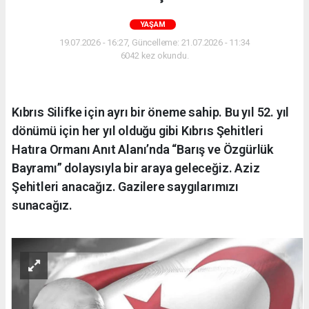
YAŞAM
19.07.2026 - 16:27, Güncelleme: 21.07.2026 - 11:34
6042 kez okundu.
Kıbrıs Silifke için ayrı bir öneme sahip. Bu yıl 52. yıl
dönümü için her yıl olduğu gibi Kıbrıs Şehitleri
Hatıra Ormanı Anıt Alanı’nda “Barış ve Özgürlük
Bayramı” dolaysıyla bir araya geleceğiz. Aziz
Şehitleri anacağız. Gazilere saygılarımızı
sunacağız.