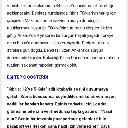
müdahale kararı alamadan Kıbrıs’ın Yunanistan’a ilhak ettiği
açıklanacaktı. Denktaş yurtdışında Kıbrıs Türklerinin varlığı için
çalışırken Makarios onun hakkında adaya döndüğü
tutuklanması buyurdu. Türkiye’nin tutumunu eleştirmek için
gittiği Ankara’da 4 yıl süren bir sürgün hayatı yaşadı. Türkiye
onun Kıbrıs’a dönmesine izin vermiyordu. Dedikodulara ve
iftiralara gün doğdu. Denktaş’ı üzen Ankara’da sürgün
döneminde Dışişleri Bakanlığı Kıbrıs Dairesi’nin bodrum katında
tutulan, saklanan raporları görmek oldu.
EŞİ TEPKİ GÖSTERDİ
“Kıbrıs: 12’ye 5 Kala” adlı kitabıyla sesini duyurmaya
çalıştı. Kıbrıs konusunda söylediklerine kulak vermeyen
yetkililer kapıları kapattı. Eşinin tedavisi için Londra
gitmesine bile izin verilmedi. Eşi tepki gösterdi: “Nasıl
olur? Senin bir imzanla pasaportsuz gelenlere bile
pasaport verirlerken sana nasıl izin vermezler!” Dava