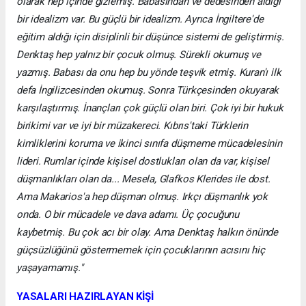
olarak hep içinde gizlemiş. Babasından ve dedesinden aldığı
bir idealizm var. Bu güçlü bir idealizm. Ayrıca İngiltere'de
eğitim aldığı için disiplinli bir düşünce sistemi de geliştirmiş.
Denktaş hep yalnız bir çocuk olmuş. Sürekli okumuş ve
yazmış. Babası da onu hep bu yönde teşvik etmiş. Kuran'ı ilk
defa İngilizcesinden okumuş. Sonra Türkçesinden okuyarak
karşılaştırmış. İnançları çok güçlü olan biri. Çok iyi bir hukuk
birikimi var ve iyi bir müzakereci. Kıbrıs'taki Türklerin
kimliklerini koruma ve ikinci sınıfa düşmeme mücadelesinin
lideri. Rumlar içinde kişisel dostlukları olan da var, kişisel
düşmanlıkları olan da... Mesela, Glafkos Klerides ile dost.
Ama Makarios'a hep düşman olmuş. Irkçı düşmanlık yok
onda. O bir mücadele ve dava adamı. Üç çocuğunu
kaybetmiş. Bu çok acı bir olay. Ama Denktaş halkın önünde
güçsüzlüğünü göstermemek için çocuklarının acısını hiç
yaşayamamış."
YASALARI HAZIRLAYAN KİŞİ