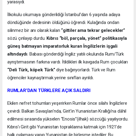
yarasıydı.
İlkokulu okumaya gönderildiği İstanbul’dan 6 yaşında adaya
döndüğünde dedesinin öldüğünü öğrendi. Kulağında ondan
silinmez bir anı olarak kalan
“gittiler ama tekrar gelecekler”
sözü çınlayıp durdu.
Kıbrıs “böl, parçala, yönet” politikasıyla
güneş batmayan imparatorluk kuran İngilizlerin işgali
altındaydı
. Babası gönderdiği İngiliz yatılı okulunda Rum/Türk
ayrıştırmasının farkına vardı. İtildikleri ilk kavgada Rum çocukları
“Deli Türk, köpek Türk”
diye bağırıyorlardı. Türk ve Rum
öğrenciler kaynaştırmak yerine sınıfları ayrıldı.
RUMLAR’DAN TÜRKLERE AÇIK SALDIRI
Ekilen nefret tohumları yeşerirken Rumlar önce silahı İngilizlere
çevirdi. Balkan Savaşları'nda, Girit'in Yunanistan Krallığı'na dâhil
edilmesi sırasında yükselen “Enosis”(ilhak) sözcüğü yayılıyordu.
Kıbrıs’ı Girit gibi Yunanistan topraklarına katmak için 1921’de
halk oylaması yapıp Yunanistan ile birleşme istediler. Bu