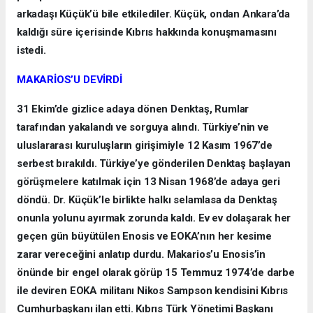
arkadaşı Küçük’ü bile etkilediler. Küçük, ondan Ankara’da
kaldığı süre içerisinde Kıbrıs hakkında konuşmamasını
istedi.
MAKARİOS’U DEVİRDİ
31 Ekim’de gizlice adaya dönen Denktaş, Rumlar
tarafından yakalandı ve sorguya alındı. Türkiye’nin ve
uluslararası kuruluşların girişimiyle 12 Kasım 1967’de
serbest bırakıldı. Türkiye’ye gönderilen Denktaş başlayan
görüşmelere katılmak için 13 Nisan 1968’de adaya geri
döndü. Dr. Küçük’le birlikte halkı selamlasa da Denktaş
onunla yolunu ayırmak zorunda kaldı. Ev ev dolaşarak her
geçen gün büyütülen Enosis ve EOKA’nın her kesime
zarar vereceğini anlatıp durdu. Makarios’u Enosis’in
önünde bir engel olarak görüp 15 Temmuz 1974’de darbe
ile deviren EOKA militanı Nikos Sampson kendisini Kıbrıs
Cumhurbaşkanı ilan etti. Kıbrıs Türk Yönetimi Başkanı