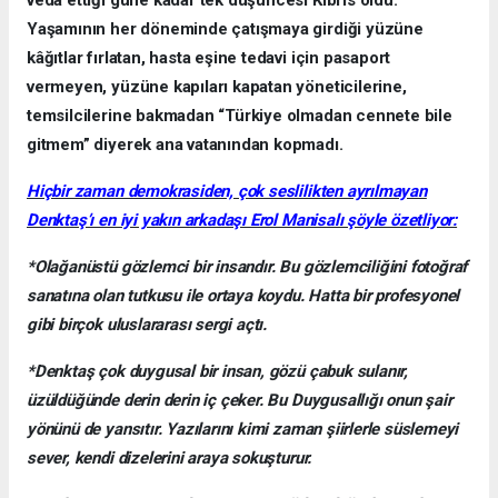
veda ettiği güne kadar tek düşüncesi Kıbrıs oldu.
Yaşamının her döneminde çatışmaya girdiği yüzüne
kâğıtlar fırlatan, hasta eşine tedavi için pasaport
vermeyen, yüzüne kapıları kapatan yöneticilerine,
temsilcilerine bakmadan “Türkiye olmadan cennete bile
gitmem” diyerek ana vatanından kopmadı.
Hiçbir zaman demokrasiden, çok seslilikten ayrılmayan
Denktaş’ı en iyi yakın arkadaşı Erol Manisalı şöyle özetliyor:
*Olağanüstü gözlemci bir insandır. Bu gözlemciliğini fotoğraf
sanatına olan tutkusu ile ortaya koydu. Hatta bir profesyonel
gibi birçok uluslararası sergi açtı.
*Denktaş çok duygusal bir insan, gözü çabuk sulanır,
üzüldüğünde derin derin iç çeker. Bu Duygusallığı onun şair
yönünü de yansıtır. Yazılarını kimi zaman şiirlerle süslemeyi
sever, kendi dizelerini araya sokuşturur.