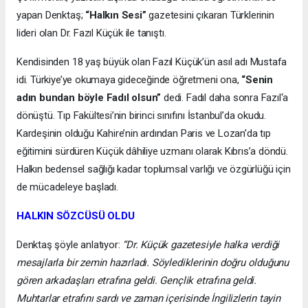
yapan Denktaş;
“Halkın Sesi”
gazetesini çıkaran Türklerinin
lideri olan Dr. Fazıl Küçük ile tanıştı.
Kendisinden 18 yaş büyük olan Fazıl Küçük’ün asıl adı Mustafa
idi. Türkiye’ye okumaya gideceğinde öğretmeni ona,
“Senin
adın bundan böyle Fadıl olsun”
dedi. Fadıl daha sonra Fazıl‘a
dönüştü. Tıp Fakültesi’nin birinci sınıfını İstanbul’da okudu.
Kardeşinin olduğu Kahire’nin ardından Paris ve Lozan’da tıp
eğitimini sürdüren Küçük dâhiliye uzmanı olarak Kıbrıs’a döndü.
Halkın bedensel sağlığı kadar toplumsal varlığı ve özgürlüğü için
de mücadeleye başladı.
HALKIN SÖZCÜSÜ OLDU
Denktaş şöyle anlatıyor:
“Dr. Küçük gazetesiyle halka verdiği
mesajlarla bir zemin hazırladı. Söylediklerinin doğru olduğunu
gören arkadaşları etrafına geldi. Gençlik etrafına geldi.
Muhtarlar etrafını sardı ve zaman içerisinde İngilizlerin tayin