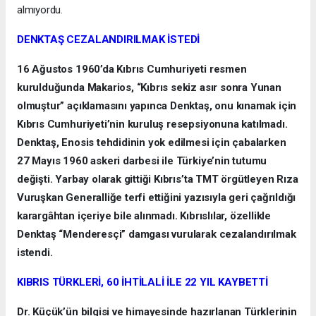
almıyordu.
DENKTAŞ CEZALANDIRILMAK İSTEDİ
16 Ağustos 1960’da Kıbrıs Cumhuriyeti resmen
kurulduğunda Makarios, “Kıbrıs sekiz asır sonra Yunan
olmuştur” açıklamasını yapınca Denktaş, onu kınamak için
Kıbrıs Cumhuriyeti’nin kuruluş resepsiyonuna katılmadı.
Denktaş, Enosis tehdidinin yok edilmesi için çabalarken
27 Mayıs 1960 askeri darbesi ile Türkiye’nin tutumu
değişti. Yarbay olarak gittiği Kıbrıs’ta TMT örgütleyen Rıza
Vuruşkan Generalliğe terfi ettiğini yazısıyla geri çağrıldığı
karargâhtan içeriye bile alınmadı. Kıbrıslılar, özellikle
Denktaş “Menderesçi” damgası vurularak cezalandırılmak
istendi.
KIBRIS TÜRKLERİ, 60 İHTİLALİ İLE 22 YIL KAYBETTİ
Dr. Küçük’ün bilgisi ve himayesinde hazırlanan Türklerinin