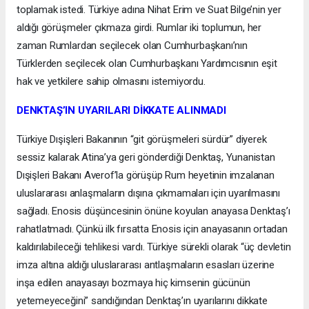
toplamak istedi. Türkiye adına Nihat Erim ve Suat Bilge’nin yer
aldığı görüşmeler çıkmaza girdi. Rumlar iki toplumun, her
zaman Rumlardan seçilecek olan Cumhurbaşkanı’nın
Türklerden seçilecek olan Cumhurbaşkanı Yardımcısının eşit
hak ve yetkilere sahip olmasını istemiyordu.
DENKTAŞ’IN UYARILARI DİKKATE ALINMADI
Türkiye Dışişleri Bakanının “git görüşmeleri sürdür” diyerek
sessiz kalarak Atina’ya geri gönderdiği Denktaş, Yunanistan
Dışişleri Bakanı Averof’la görüşüp Rum heyetinin imzalanan
uluslararası anlaşmaların dışına çıkmamaları için uyarılmasını
sağladı. Enosis düşüncesinin önüne koyulan anayasa Denktaş’ı
rahatlatmadı. Çünkü ilk fırsatta Enosis için anayasanın ortadan
kaldırılabileceği tehlikesi vardı. Türkiye sürekli olarak “üç devletin
imza altına aldığı uluslararası antlaşmaların esasları üzerine
inşa edilen anayasayı bozmaya hiç kimsenin gücünün
yetemeyeceğini” sandığından Denktaş’ın uyarılarını dikkate