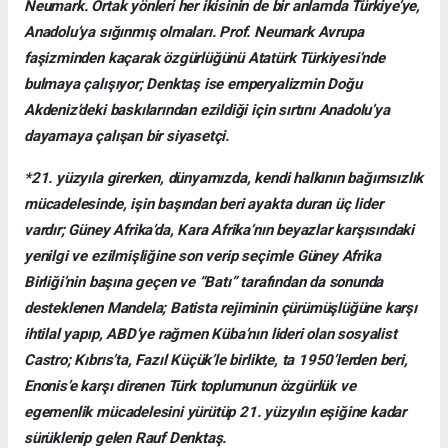
Neumark. Ortak yönleri her ikisinin de bir anlamda Türkiye’ye,
Anadolu’ya sığınmış olmaları. Prof. Neumark Avrupa
faşizminden kaçarak özgürlüğünü Atatürk Türkiyesi’nde
bulmaya çalışıyor; Denktaş ise emperyalizmin Doğu
Akdeniz’deki baskılarından ezildiği için sırtını Anadolu’ya
dayamaya çalışan bir siyasetçi.
*21. yüzyıla girerken, dünyamızda, kendi halkının bağımsızlık
mücadelesinde, işin başından beri ayakta duran üç lider
vardır; Güney Afrika’da, Kara Afrika’nın beyazlar karşısındaki
yenilgi ve ezilmişliğine son verip seçimle Güney Afrika
Birliği’nin başına geçen ve “Batı” tarafından da sonunda
desteklenen Mandela; Batista rejiminin çürümüşlüğüne karşı
ihtilal yapıp, ABD’ye rağmen Küba’nın lideri olan sosyalist
Castro; Kıbrıs’ta, Fazıl Küçük’le birlikte, ta 1950’lerden beri,
Enonis’e karşı direnen Türk toplumunun özgürlük ve
egemenlik mücadelesini yürütüp 21. yüzyılın eşiğine kadar
sürüklenip gelen Rauf Denktaş.