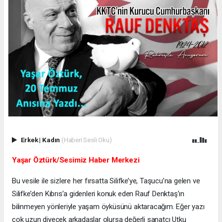
Erkek
|
Kadın
(Haberi Sesli Oku)
Yaşar Öztürk/Sesimiz Haber Merkezi
Bu vesile ile sizlere her fırsatta Silifke’ye, Taşucu’na gelen ve
Silifke’den Kıbrıs’a gidenleri konuk eden Rauf Denktaş’ın
bilinmeyen yönleriyle yaşam öyküsünü aktaracağım. Eğer yazı
çok uzun diyecek arkadaşlar olursa değerli sanatçı Utku