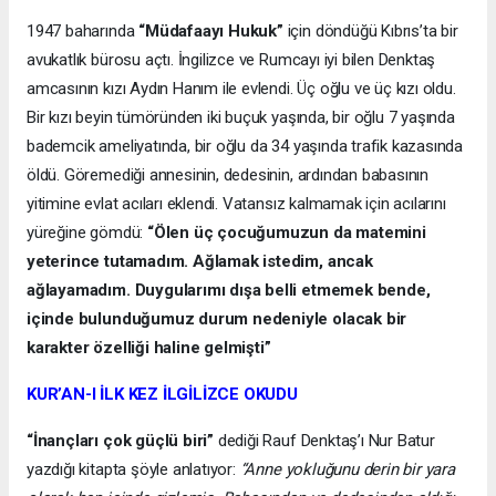
1947 baharında
“Müdafaayı Hukuk”
için döndüğü Kıbrıs’ta bir
avukatlık bürosu açtı. İngilizce ve Rumcayı iyi bilen Denktaş
amcasının kızı Aydın Hanım ile evlendi. Üç oğlu ve üç kızı oldu.
Bir kızı beyin tümöründen iki buçuk yaşında, bir oğlu 7 yaşında
bademcik ameliyatında, bir oğlu da 34 yaşında trafik kazasında
öldü. Göremediği annesinin, dedesinin, ardından babasının
yitimine evlat acıları eklendi. Vatansız kalmamak için acılarını
yüreğine gömdü:
“Ölen üç çocuğumuzun da matemini
yeterince tutamadım. Ağlamak istedim, ancak
ağlayamadım. Duygularımı dışa belli etmemek bende,
içinde bulunduğumuz durum nedeniyle olacak bir
karakter özelliği haline gelmişti”
KUR’AN-I İLK KEZ İLGİLİZCE OKUDU
“İnançları çok güçlü biri”
dediği Rauf Denktaş’ı Nur Batur
yazdığı kitapta şöyle anlatıyor:
“Anne yokluğunu derin bir yara