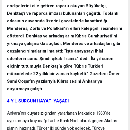
endişelerini dile getiren raporu okuyan Büyükelçi,
Denktaş’ı ve raporda imzası bulunanları çağırdı. Toplantı
odasının duvarında üzerini gazetelerle kapattırdığı
Menderes, Zorlu ve Polatkan’ın elleri kelepçeli resimlerini
gösterdi. Denktaş ve arkadaşlarını Kıbrıs Cumhuriyeti’ni
yıkmaya çalışmakla suçladı, Menderes ve arkadaşları gibi
cezalandırılmalarını ima etti: “İşte anayasayı ihlal
edenlerin sonu. Şimdi çıkabilirsiniz” dedi. İki yıl süren
elçinin tutumuyla Denktaş’a göre “Kıbrıs Türkleri
mücadelede 22 yıllık bir zaman kaybetti.” Gazeteci Ömer
Sami Coşar’ın yazılarıyla Kıbrıs sesini Ankara’ya
duyurmaya çalıştı
.
4 YIL SÜRGÜN HAYATI YAŞADI
Ankara’nın duyarsızlığından yararlanan Makarios 1963’de
uygulamaya koyacağı Tarihe Kanlı Noel olarak geçen Akritas
planını hazırladı. Türkler iki günde yok edilecek, Türkiye