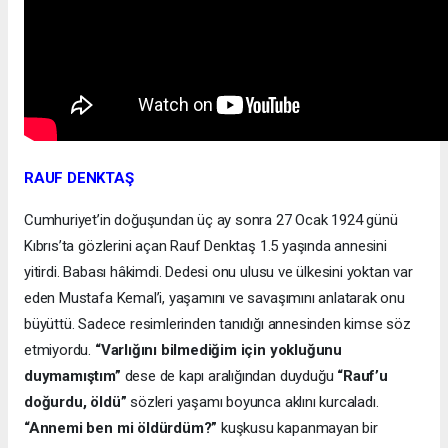
RAUF DENKTAŞ
Cumhuriyet’in doğuşundan üç ay sonra 27 Ocak 1924 günü
Kıbrıs’ta gözlerini açan Rauf Denktaş 1.5 yaşında annesini
yitirdi. Babası hâkimdi. Dedesi onu ulusu ve ülkesini yoktan var
eden Mustafa Kemal’i, yaşamını ve savaşımını anlatarak onu
büyüttü. Sadece resimlerinden tanıdığı annesinden kimse söz
etmiyordu.
“Varlığını bilmediğim için yokluğunu
duymamıştım”
dese de kapı aralığından duyduğu
“Rauf’u
doğurdu, öldü”
sözleri yaşamı boyunca aklını kurcaladı.
“Annemi ben mi öldürdüm?”
kuşkusu kapanmayan bir