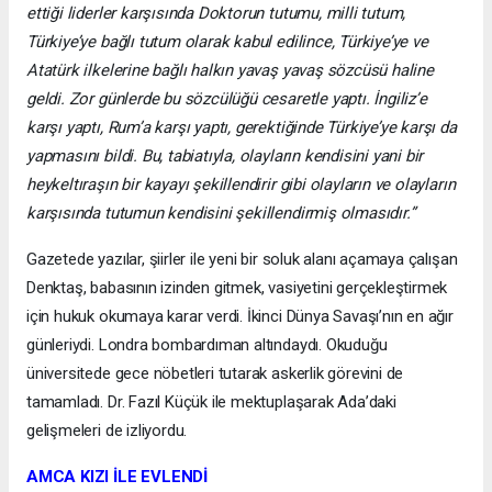
ettiği liderler karşısında Doktorun tutumu, milli tutum,
Türkiye’ye bağlı tutum olarak kabul edilince, Türkiye’ye ve
Atatürk ilkelerine bağlı halkın yavaş yavaş sözcüsü haline
geldi. Zor günlerde bu sözcülüğü cesaretle yaptı. İngiliz’e
karşı yaptı, Rum’a karşı yaptı, gerektiğinde Türkiye’ye karşı da
yapmasını bildi. Bu, tabiatıyla, olayların kendisini yani bir
heykeltıraşın bir kayayı şekillendirir gibi olayların ve olayların
karşısında tutumun kendisini şekillendirmiş olmasıdır.”
Gazetede yazılar, şiirler ile yeni bir soluk alanı açamaya çalışan
Denktaş, babasının izinden gitmek, vasiyetini gerçekleştirmek
için hukuk okumaya karar verdi. İkinci Dünya Savaşı’nın en ağır
günleriydi. Londra bombardıman altındaydı. Okuduğu
üniversitede gece nöbetleri tutarak askerlik görevini de
tamamladı. Dr. Fazıl Küçük ile mektuplaşarak Ada’daki
gelişmeleri de izliyordu.
AMCA KIZI İLE EVLENDİ