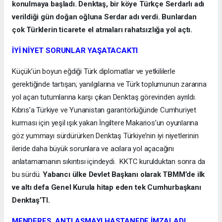
konulmaya başladı. Denktaş, bir köye Türkçe Serdarlı adı
verildiği gün doğan oğluna Serdar adı verdi. Bunlardan
çok Türklerin ticarete el atmaları rahatsızlığa yol açtı.
İYİ NİYET SORUNLAR YAŞATACAKTI
Küçük’ün boyun eğdiği Türk diplomatlar ve yetkililerle
gerektiğinde tartışan; yanılgılarına ve Türk toplumunun zararına
yol açan tutumlarına karşı çıkan Denktaş görevinden ayrıldı.
Kıbrıs’a Türkiye ve Yunanistan garantörlüğünde Cumhuriyet
kurması için yeşil ışık yakan İngiltere Makarios’un oyunlarına
göz yummayı sürdürürken Denktaş Türkiye’nin iyi niyetlerinin
ileride daha büyük sorunlara ve acılara yol açacağını
anlatamamanın sıkıntısı içindeydi. KKTC kurulduktan sonra da
bu sürdü.
Yabancı ülke Devlet Başkanı olarak TBMM’de ilk
ve altı defa Genel Kurula hitap eden tek Cumhurbaşkanı
Denktaş’TI.
MENDERES, ANTLAŞMAYI HASTANEDE İMZALADI