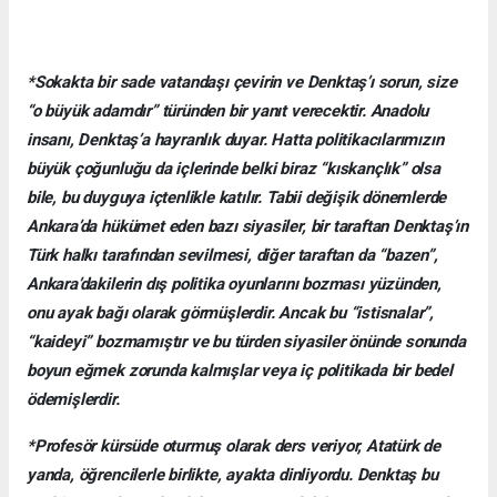
*Sokakta bir sade vatandaşı çevirin ve Denktaş’ı sorun, size
“o büyük adamdır” türünden bir yanıt verecektir. Anadolu
insanı, Denktaş’a hayranlık duyar. Hatta politikacılarımızın
büyük çoğunluğu da içlerinde belki biraz “kıskançlık” olsa
bile, bu duyguya içtenlikle katılır. Tabii değişik dönemlerde
Ankara’da hükümet eden bazı siyasiler, bir taraftan Denktaş’ın
Türk halkı tarafından sevilmesi, diğer taraftan da “bazen”,
Ankara’dakilerin dış politika oyunlarını bozması yüzünden,
onu ayak bağı olarak görmüşlerdir. Ancak bu “istisnalar”,
“kaideyi” bozmamıştır ve bu türden siyasiler önünde sonunda
boyun eğmek zorunda kalmışlar veya iç politikada bir bedel
ödemişlerdir.
*Profesör kürsüde oturmuş olarak ders veriyor, Atatürk de
yanda, öğrencilerle birlikte, ayakta dinliyordu. Denktaş bu