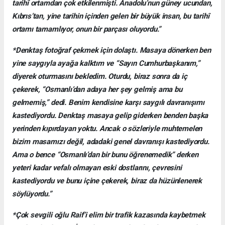
tarihî ortamdan çok etkilenmişti. Anadolu’nun güney ucundan,
Kıbrıs’tan, yine tarihin içinden gelen bir büyük insan, bu tarihî
ortamı tamamlıyor, onun bir parçası oluyordu.”
*Denktaş fotoğraf çekmek için dolaştı. Masaya dönerken ben
yine saygıyla ayağa kalktım ve “Sayın Cumhurbaşkanım,”
diyerek oturmasını bekledim. Oturdu, biraz sonra da iç
çekerek, “Osmanlı’dan adaya her şey gelmiş ama bu
gelmemiş,” dedi. Benim kendisine karşı saygılı davranışımı
kastediyordu. Denktaş masaya gelip giderken benden başka
yerinden kıpırdayan yoktu. Ancak o sözleriyle muhtemelen
bizim masamızı değil, adadaki genel davranışı kastediyordu.
Ama o bence “Osmanlı’dan bir bunu öğrenemedik” derken
yeteri kadar vefalı olmayan eski dostlarını, çevresini
kastediyordu ve bunu içine çekerek, biraz da hüzünlenerek
söylüyordu.”
*Çok sevgili oğlu Raif’i elim bir trafik kazasında kaybetmek