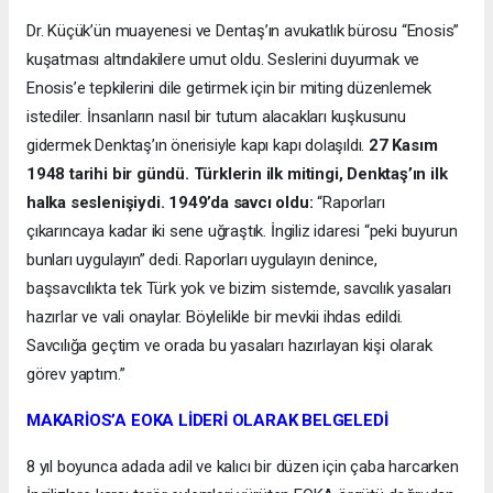
Dr. Küçük’ün muayenesi ve Dentaş’ın avukatlık bürosu “Enosis”
kuşatması altındakilere umut oldu. Seslerini duyurmak ve
Enosis’e tepkilerini dile getirmek için bir miting düzenlemek
istediler. İnsanların nasıl bir tutum alacakları kuşkusunu
gidermek Denktaş’ın önerisiyle kapı kapı dolaşıldı.
27 Kasım
1948 tarihi bir gündü. Türklerin ilk mitingi, Denktaş’ın ilk
halka seslenişiydi. 1949’da savcı oldu:
“Raporları
çıkarıncaya kadar iki sene uğraştık. İngiliz idaresi “peki buyurun
bunları uygulayın” dedi. Raporları uygulayın denince,
başsavcılıkta tek Türk yok ve bizim sistemde, savcılık yasaları
hazırlar ve vali onaylar. Böylelikle bir mevkii ihdas edildi.
Savcılığa geçtim ve orada bu yasaları hazırlayan kişi olarak
görev yaptım.”
MAKARİOS’A EOKA LİDERİ OLARAK BELGELEDİ
8 yıl boyunca adada adil ve kalıcı bir düzen için çaba harcarken