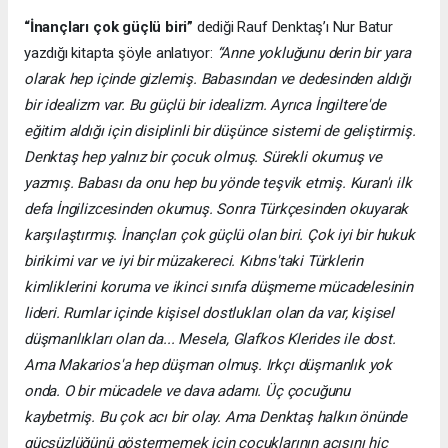
“İnançları çok güçlü biri”
dediği Rauf Denktaş’ı Nur Batur
yazdığı kitapta şöyle anlatıyor:
“Anne yokluğunu derin bir yara
olarak hep içinde gizlemiş. Babasından ve dedesinden aldığı
bir idealizm var. Bu güçlü bir idealizm. Ayrıca İngiltere'de
eğitim aldığı için disiplinli bir düşünce sistemi de geliştirmiş.
Denktaş hep yalnız bir çocuk olmuş. Sürekli okumuş ve
yazmış. Babası da onu hep bu yönde teşvik etmiş. Kuran'ı ilk
defa İngilizcesinden okumuş. Sonra Türkçesinden okuyarak
karşılaştırmış. İnançları çok güçlü olan biri. Çok iyi bir hukuk
birikimi var ve iyi bir müzakereci. Kıbrıs'taki Türklerin
kimliklerini koruma ve ikinci sınıfa düşmeme mücadelesinin
lideri. Rumlar içinde kişisel dostlukları olan da var, kişisel
düşmanlıkları olan da... Mesela, Glafkos Klerides ile dost.
Ama Makarios'a hep düşman olmuş. Irkçı düşmanlık yok
onda. O bir mücadele ve dava adamı. Üç çocuğunu
kaybetmiş. Bu çok acı bir olay. Ama Denktaş halkın önünde
güçsüzlüğünü göstermemek için çocuklarının acısını hiç