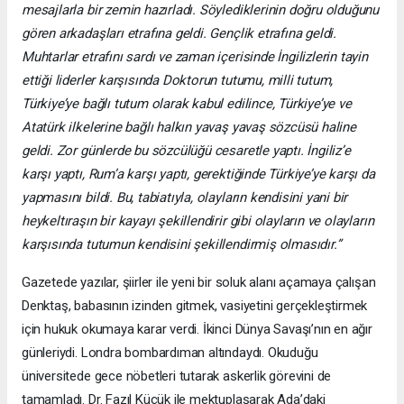
mesajlarla bir zemin hazırladı. Söylediklerinin doğru olduğunu
gören arkadaşları etrafına geldi. Gençlik etrafına geldi.
Muhtarlar etrafını sardı ve zaman içerisinde İngilizlerin tayin
ettiği liderler karşısında Doktorun tutumu, milli tutum,
Türkiye’ye bağlı tutum olarak kabul edilince, Türkiye’ye ve
Atatürk ilkelerine bağlı halkın yavaş yavaş sözcüsü haline
geldi. Zor günlerde bu sözcülüğü cesaretle yaptı. İngiliz’e
karşı yaptı, Rum’a karşı yaptı, gerektiğinde Türkiye’ye karşı da
yapmasını bildi. Bu, tabiatıyla, olayların kendisini yani bir
heykeltıraşın bir kayayı şekillendirir gibi olayların ve olayların
karşısında tutumun kendisini şekillendirmiş olmasıdır.”
Gazetede yazılar, şiirler ile yeni bir soluk alanı açamaya çalışan
Denktaş, babasının izinden gitmek, vasiyetini gerçekleştirmek
için hukuk okumaya karar verdi. İkinci Dünya Savaşı’nın en ağır
günleriydi. Londra bombardıman altındaydı. Okuduğu
üniversitede gece nöbetleri tutarak askerlik görevini de
tamamladı. Dr. Fazıl Küçük ile mektuplaşarak Ada’daki