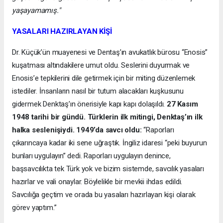
yaşayamamış."
YASALARI HAZIRLAYAN KİŞİ
Dr. Küçük’ün muayenesi ve Dentaş’ın avukatlık bürosu “Enosis”
kuşatması altındakilere umut oldu. Seslerini duyurmak ve
Enosis’e tepkilerini dile getirmek için bir miting düzenlemek
istediler. İnsanların nasıl bir tutum alacakları kuşkusunu
gidermek Denktaş’ın önerisiyle kapı kapı dolaşıldı.
27 Kasım
1948 tarihi bir gündü. Türklerin ilk mitingi, Denktaş’ın ilk
halka seslenişiydi. 1949’da savcı oldu:
“Raporları
çıkarıncaya kadar iki sene uğraştık. İngiliz idaresi “peki buyurun
bunları uygulayın” dedi. Raporları uygulayın denince,
başsavcılıkta tek Türk yok ve bizim sistemde, savcılık yasaları
hazırlar ve vali onaylar. Böylelikle bir mevkii ihdas edildi.
Savcılığa geçtim ve orada bu yasaları hazırlayan kişi olarak
görev yaptım.”