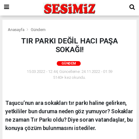
Anasayfa
Gündem
TIR PARKI DEĞİL HACI PAŞA
SOKAĞI!
GÜNDEM
15.03.2022 - 12:44, Güncelleme: 24.11.2022 - 01:59
5140+ kez okundu.
Taşucu’nun ara sokakları tır parkı haline gelirken,
yetkililer bun duruma neden göz yumuyor? Sokaklar
ne zaman Tır Parkı oldu? Diye soran vatandaşlar, bu
konuya çözüm bulunmasını istediler.