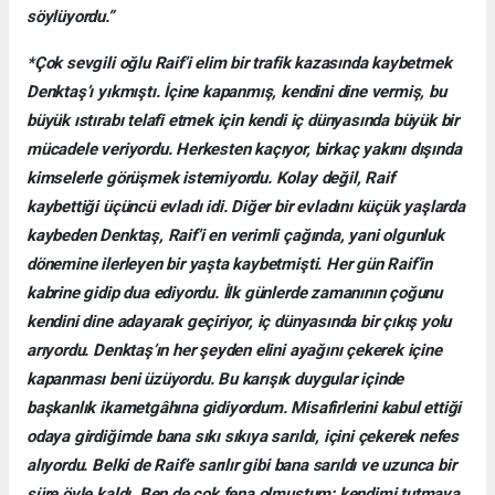
söylüyordu.”
*Çok sevgili oğlu Raif’i elim bir trafik kazasında kaybetmek
Denktaş’ı yıkmıştı. İçine kapanmış, kendini dine vermiş, bu
büyük ıstırabı telafi etmek için kendi iç dünyasında büyük bir
mücadele veriyordu. Herkesten kaçıyor, birkaç yakını dışında
kimselerle görüşmek istemiyordu. Kolay değil, Raif
kaybettiği üçüncü evladı idi. Diğer bir evladını küçük yaşlarda
kaybeden Denktaş, Raif’i en verimli çağında, yani olgunluk
dönemine ilerleyen bir yaşta kaybetmişti. Her gün Raif’in
kabrine gidip dua ediyordu. İlk günlerde zamanının çoğunu
kendini dine adayarak geçiriyor, iç dünyasında bir çıkış yolu
arıyordu. Denktaş’ın her şeyden elini ayağını çekerek içine
kapanması beni üzüyordu. Bu karışık duygular içinde
başkanlık ikametgâhına gidiyordum. Misafirlerini kabul ettiği
odaya girdiğimde bana sıkı sıkıya sarıldı, içini çekerek nefes
alıyordu. Belki de Raif’e sarılır gibi bana sarıldı ve uzunca bir
süre öyle kaldı. Ben de çok fena olmuştum; kendimi tutmaya