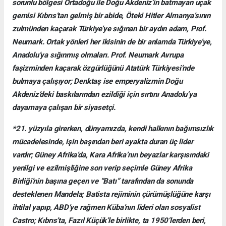
sorunlu bölgesi Ortadoğu ile Doğu Akdeniz’in batmayan uçak
gemisi Kıbrıs’tan gelmiş bir abide, Öteki Hitler Almanya’sının
zulmünden kaçarak Türkiye’ye sığınan bir aydın adam, Prof.
Neumark. Ortak yönleri her ikisinin de bir anlamda Türkiye’ye,
Anadolu’ya sığınmış olmaları. Prof. Neumark Avrupa
faşizminden kaçarak özgürlüğünü Atatürk Türkiyesi’nde
bulmaya çalışıyor; Denktaş ise emperyalizmin Doğu
Akdeniz’deki baskılarından ezildiği için sırtını Anadolu’ya
dayamaya çalışan bir siyasetçi.
*21. yüzyıla girerken, dünyamızda, kendi halkının bağımsızlık
mücadelesinde, işin başından beri ayakta duran üç lider
vardır; Güney Afrika’da, Kara Afrika’nın beyazlar karşısındaki
yenilgi ve ezilmişliğine son verip seçimle Güney Afrika
Birliği’nin başına geçen ve “Batı” tarafından da sonunda
desteklenen Mandela; Batista rejiminin çürümüşlüğüne karşı
ihtilal yapıp, ABD’ye rağmen Küba’nın lideri olan sosyalist
Castro; Kıbrıs’ta, Fazıl Küçük’le birlikte, ta 1950’lerden beri,