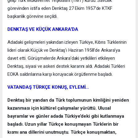
gelip Türk Mukavemet Teşkilatını (TMT) kurdu. Savcılık
görevinden istifa eden Denktaş 27 Ekim 1957’de KTKF
başkanlık görevine seçildi.
DENKTAŞ VE KÜÇÜK ANKARA’DA
Adadaki gelişmeleri yakından izleyen Türkiye, Kıbrıs Türklerinin
lideri olarak Küçük ve Denktaş’ı Haziran 1958’de Ankara’ya
davet etti. Görüşmelerde Ankara’daki yetkilileri etkileyen
Denktaş, siyasi ve askeri destek kararını aldı. Adadaki Türkleri
EOKA saldırılarına karşı koruyacak örgütlenme başladı.
VATANDAŞ TÜRKÇE KONUŞ, EYLEMİ…
Denktaş bir yandan da Türk toplumunun kimliğini yeniden
kazanması için kültürel çalışmalar yürüttü. Ulusal
bayramlar ve günler adada Türkiye’deki gibi kutlanmaya
başladı. Uzun yıllar Türkçe konuşmayan Türklerin bir
kısmı ana dillerini unutmuştu. Türkçe konuşmaktan,