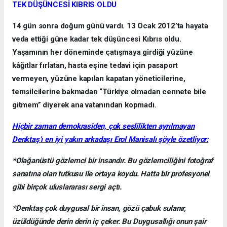
TEK DÜŞÜNCESİ KIBRIS OLDU
14 gün sonra doğum günü vardı. 13 Ocak 2012’ta hayata
veda ettiği güne kadar tek düşüncesi Kıbrıs oldu.
Yaşamının her döneminde çatışmaya girdiği yüzüne
kâğıtlar fırlatan, hasta eşine tedavi için pasaport
vermeyen, yüzüne kapıları kapatan yöneticilerine,
temsilcilerine bakmadan “Türkiye olmadan cennete bile
gitmem” diyerek ana vatanından kopmadı.
Hiçbir zaman demokrasiden, çok seslilikten ayrılmayan
Denktaş’ı en iyi yakın arkadaşı Erol Manisalı şöyle özetliyor:
*Olağanüstü gözlemci bir insandır. Bu gözlemciliğini fotoğraf
sanatına olan tutkusu ile ortaya koydu. Hatta bir profesyonel
gibi birçok uluslararası sergi açtı.
*Denktaş çok duygusal bir insan, gözü çabuk sulanır,
üzüldüğünde derin derin iç çeker. Bu Duygusallığı onun şair