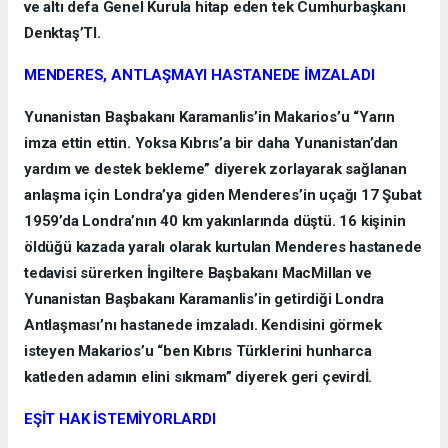
ve altı defa Genel Kurula hitap eden tek Cumhurbaşkanı
Denktaş’TI.
MENDERES, ANTLAŞMAYI HASTANEDE İMZALADI
Yunanistan Başbakanı Karamanlis’in Makarios’u “Yarın
imza ettin ettin. Yoksa Kıbrıs’a bir daha Yunanistan’dan
yardım ve destek bekleme” diyerek zorlayarak sağlanan
anlaşma için Londra’ya giden Menderes’in uçağı 17 Şubat
1959’da Londra’nın 40 km yakınlarında düştü. 16 kişinin
öldüğü kazada yaralı olarak kurtulan Menderes hastanede
tedavisi sürerken İngiltere Başbakanı MacMillan ve
Yunanistan Başbakanı Karamanlis’in getirdiği Londra
Antlaşması’nı hastanede imzaladı. Kendisini görmek
isteyen Makarios’u “ben Kıbrıs Türklerini hunharca
katleden adamın elini sıkmam” diyerek geri çevirdİ.
EŞİT HAK İSTEMİYORLARDI