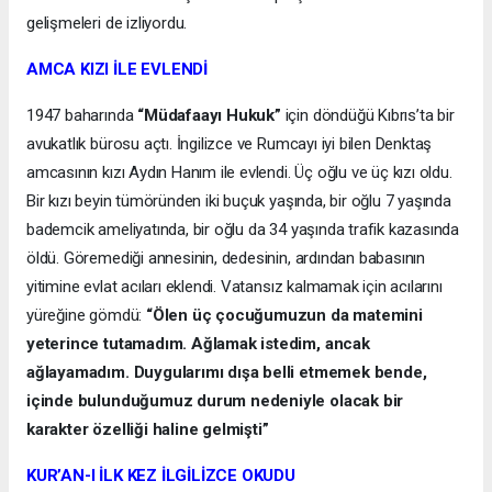
gelişmeleri de izliyordu.
AMCA KIZI İLE EVLENDİ
1947 baharında
“Müdafaayı Hukuk”
için döndüğü Kıbrıs’ta bir
avukatlık bürosu açtı. İngilizce ve Rumcayı iyi bilen Denktaş
amcasının kızı Aydın Hanım ile evlendi. Üç oğlu ve üç kızı oldu.
Bir kızı beyin tümöründen iki buçuk yaşında, bir oğlu 7 yaşında
bademcik ameliyatında, bir oğlu da 34 yaşında trafik kazasında
öldü. Göremediği annesinin, dedesinin, ardından babasının
yitimine evlat acıları eklendi. Vatansız kalmamak için acılarını
yüreğine gömdü:
“Ölen üç çocuğumuzun da matemini
yeterince tutamadım. Ağlamak istedim, ancak
ağlayamadım. Duygularımı dışa belli etmemek bende,
içinde bulunduğumuz durum nedeniyle olacak bir
karakter özelliği haline gelmişti”
KUR’AN-I İLK KEZ İLGİLİZCE OKUDU