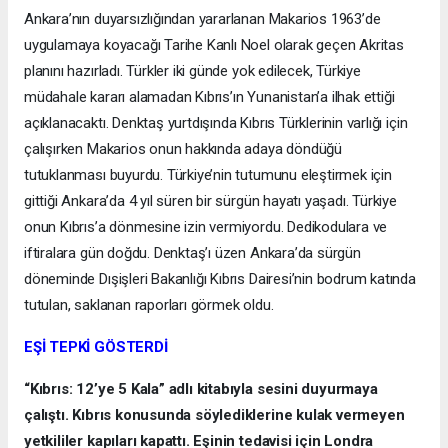
Ankara’nın duyarsızlığından yararlanan Makarios 1963’de
uygulamaya koyacağı Tarihe Kanlı Noel olarak geçen Akritas
planını hazırladı. Türkler iki günde yok edilecek, Türkiye
müdahale kararı alamadan Kıbrıs’ın Yunanistan’a ilhak ettiği
açıklanacaktı. Denktaş yurtdışında Kıbrıs Türklerinin varlığı için
çalışırken Makarios onun hakkında adaya döndüğü
tutuklanması buyurdu. Türkiye’nin tutumunu eleştirmek için
gittiği Ankara’da 4 yıl süren bir sürgün hayatı yaşadı. Türkiye
onun Kıbrıs’a dönmesine izin vermiyordu. Dedikodulara ve
iftiralara gün doğdu. Denktaş’ı üzen Ankara’da sürgün
döneminde Dışişleri Bakanlığı Kıbrıs Dairesi’nin bodrum katında
tutulan, saklanan raporları görmek oldu.
EŞİ TEPKİ GÖSTERDİ
“Kıbrıs: 12’ye 5 Kala” adlı kitabıyla sesini duyurmaya
çalıştı. Kıbrıs konusunda söylediklerine kulak vermeyen
yetkililer kapıları kapattı. Eşinin tedavisi için Londra