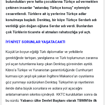
bulundukları yere hatta çocuklarına Türkçe ad vermekten
çekinen insanlar “vatandaş Türkçe konuş” eylemiyle
cesaretlendi. Türklere ait iş yerlerine Türkçe adlar
konulmaya başladı. Denktaş, bir köye Türkçe Serdarlı adı
verildiği gün doğan oğluna Serdar adı verdi. Bunlardan
çok Türklerin ticarete el atmaları rahatsızlığa yol açtı.
İYİ NİYET SORUNLAR YAŞATACAKTI
Küçük’ün boyun eğdiği Türk diplomatlar ve yetkililerle
gerektiğinde tartışan; yanılgılarına ve Türk toplumunun zararına
yol açan tutumlarına karşı çıkan Denktaş görevinden ayrıldı.
Kıbrıs’a Türkiye ve Yunanistan garantörlüğünde Cumhuriyet
kurması için yeşil ışık yakan İngiltere Makarios’un oyunlarına
göz yummayı sürdürürken Denktaş Türkiye’nin iyi niyetlerinin
ileride daha büyük sorunlara ve acılara yol açacağını
anlatamamanın sıkıntısı içindeydi. KKTC kurulduktan sonra da
bu sürdü.
Yabancı ülke Devlet Başkanı olarak TBMM’de ilk