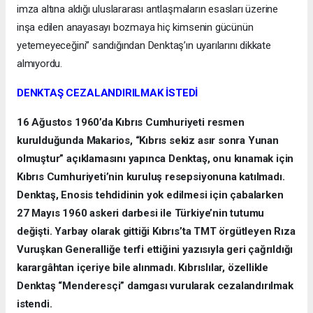
imza altına aldığı uluslararası antlaşmaların esasları üzerine
inşa edilen anayasayı bozmaya hiç kimsenin gücünün
yetemeyeceğini” sandığından Denktaş’ın uyarılarını dikkate
almıyordu.
DENKTAŞ CEZALANDIRILMAK İSTEDİ
16 Ağustos 1960’da Kıbrıs Cumhuriyeti resmen
kurulduğunda Makarios, “Kıbrıs sekiz asır sonra Yunan
olmuştur” açıklamasını yapınca Denktaş, onu kınamak için
Kıbrıs Cumhuriyeti’nin kuruluş resepsiyonuna katılmadı.
Denktaş, Enosis tehdidinin yok edilmesi için çabalarken
27 Mayıs 1960 askeri darbesi ile Türkiye’nin tutumu
değişti. Yarbay olarak gittiği Kıbrıs’ta TMT örgütleyen Rıza
Vuruşkan Generalliğe terfi ettiğini yazısıyla geri çağrıldığı
karargâhtan içeriye bile alınmadı. Kıbrıslılar, özellikle
Denktaş “Menderesçi” damgası vurularak cezalandırılmak
istendi.