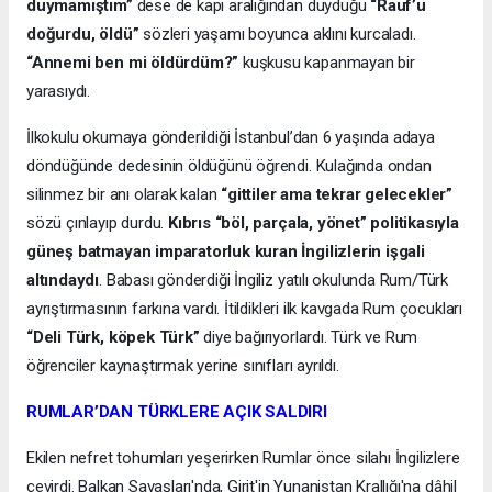
duymamıştım”
dese de kapı aralığından duyduğu
“Rauf’u
doğurdu, öldü”
sözleri yaşamı boyunca aklını kurcaladı.
“Annemi ben mi öldürdüm?”
kuşkusu kapanmayan bir
yarasıydı.
İlkokulu okumaya gönderildiği İstanbul’dan 6 yaşında adaya
döndüğünde dedesinin öldüğünü öğrendi. Kulağında ondan
silinmez bir anı olarak kalan
“gittiler ama tekrar gelecekler”
sözü çınlayıp durdu.
Kıbrıs “böl, parçala, yönet” politikasıyla
güneş batmayan imparatorluk kuran İngilizlerin işgali
altındaydı
. Babası gönderdiği İngiliz yatılı okulunda Rum/Türk
ayrıştırmasının farkına vardı. İtildikleri ilk kavgada Rum çocukları
“Deli Türk, köpek Türk”
diye bağırıyorlardı. Türk ve Rum
öğrenciler kaynaştırmak yerine sınıfları ayrıldı.
RUMLAR’DAN TÜRKLERE AÇIK SALDIRI
Ekilen nefret tohumları yeşerirken Rumlar önce silahı İngilizlere
çevirdi. Balkan Savaşları'nda, Girit'in Yunanistan Krallığı'na dâhil