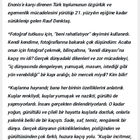
Enonis’e karşı direnen Türk toplumunun özgürlük ve
egemenlik mücadelesini yürütüp 21. yüzyılın eşiğine kadar
sürüklenip gelen Rauf Denktaş.
*Fotoğraf tutkusu için, “beni rahatlatıyor” deyimini kullanırdı.
Kendi kendime, fotoğraflarına bakarak çok düşündüm: Acaba
onun için fotoğraf çekmek, bilinçaltına, “kendi dünyası”na
kaçış mı idi? Gerçek dünyadaki dikenleri ve zor mücadeleyi,
“iç dünyasında dengeleyen, yumuşak, masum, istediği gibi
yön verebildiği” bir kapı aralığı, bir mercek miydi? Kim bilir!
*Kuşlarına hayrandı; bana her birinin özelliklerini anlatırdı.
Kuşlar renkliydi, kuşlar yumuşak ve nazikti, gürültü de
yapmıyorlardı. İnsanı gerçekten dinlendiriyorlardı. O kadar
yoğun, gürültülü ve çileli bir hayatta kuşlarla dostluk, onlarla
yakınlık belki de bir kaçıştı. Sade, saf, temiz, rengârenk bir
dünya. Gerçek dünyanın çirkinliklerinden, pisliğinden ve
gürültüsünden çok farklı, huzura kaçış yolu. “Kuşlar incitmez,