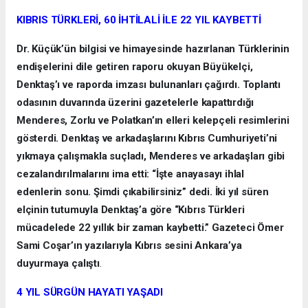
KIBRIS TÜRKLERİ, 60 İHTİLALİ İLE 22 YIL KAYBETTİ
Dr. Küçük’ün bilgisi ve himayesinde hazırlanan Türklerinin
endişelerini dile getiren raporu okuyan Büyükelçi,
Denktaş’ı ve raporda imzası bulunanları çağırdı. Toplantı
odasının duvarında üzerini gazetelerle kapattırdığı
Menderes, Zorlu ve Polatkan’ın elleri kelepçeli resimlerini
gösterdi. Denktaş ve arkadaşlarını Kıbrıs Cumhuriyeti’ni
yıkmaya çalışmakla suçladı, Menderes ve arkadaşları gibi
cezalandırılmalarını ima etti: “İşte anayasayı ihlal
edenlerin sonu. Şimdi çıkabilirsiniz” dedi. İki yıl süren
elçinin tutumuyla Denktaş’a göre “Kıbrıs Türkleri
mücadelede 22 yıllık bir zaman kaybetti.” Gazeteci Ömer
Sami Coşar’ın yazılarıyla Kıbrıs sesini Ankara’ya
duyurmaya çalıştı
.
4 YIL SÜRGÜN HAYATI YAŞADI