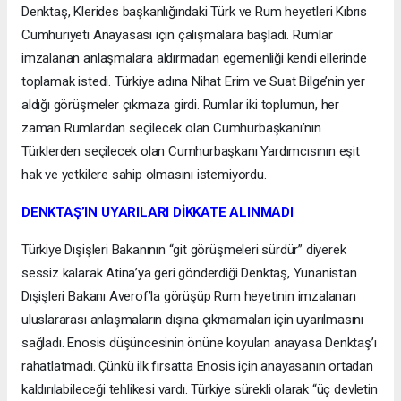
Denktaş, Klerides başkanlığındaki Türk ve Rum heyetleri Kıbrıs
Cumhuriyeti Anayasası için çalışmalara başladı. Rumlar
imzalanan anlaşmalara aldırmadan egemenliği kendi ellerinde
toplamak istedi. Türkiye adına Nihat Erim ve Suat Bilge’nin yer
aldığı görüşmeler çıkmaza girdi. Rumlar iki toplumun, her
zaman Rumlardan seçilecek olan Cumhurbaşkanı’nın
Türklerden seçilecek olan Cumhurbaşkanı Yardımcısının eşit
hak ve yetkilere sahip olmasını istemiyordu.
DENKTAŞ’IN UYARILARI DİKKATE ALINMADI
Türkiye Dışişleri Bakanının “git görüşmeleri sürdür” diyerek
sessiz kalarak Atina’ya geri gönderdiği Denktaş, Yunanistan
Dışişleri Bakanı Averof’la görüşüp Rum heyetinin imzalanan
uluslararası anlaşmaların dışına çıkmamaları için uyarılmasını
sağladı. Enosis düşüncesinin önüne koyulan anayasa Denktaş’ı
rahatlatmadı. Çünkü ilk fırsatta Enosis için anayasanın ortadan
kaldırılabileceği tehlikesi vardı. Türkiye sürekli olarak “üç devletin