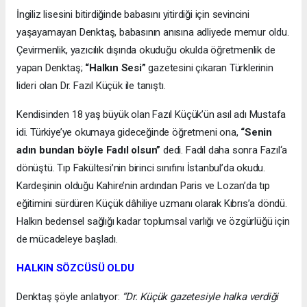
İngiliz lisesini bitirdiğinde babasını yitirdiği için sevincini
yaşayamayan Denktaş, babasının anısına adliyede memur oldu.
Çevirmenlik, yazıcılık dışında okuduğu okulda öğretmenlik de
yapan Denktaş;
“Halkın Sesi”
gazetesini çıkaran Türklerinin
lideri olan Dr. Fazıl Küçük ile tanıştı.
Kendisinden 18 yaş büyük olan Fazıl Küçük’ün asıl adı Mustafa
idi. Türkiye’ye okumaya gideceğinde öğretmeni ona,
“Senin
adın bundan böyle Fadıl olsun”
dedi. Fadıl daha sonra Fazıl‘a
dönüştü. Tıp Fakültesi’nin birinci sınıfını İstanbul’da okudu.
Kardeşinin olduğu Kahire’nin ardından Paris ve Lozan’da tıp
eğitimini sürdüren Küçük dâhiliye uzmanı olarak Kıbrıs’a döndü.
Halkın bedensel sağlığı kadar toplumsal varlığı ve özgürlüğü için
de mücadeleye başladı.
HALKIN SÖZCÜSÜ OLDU
Denktaş şöyle anlatıyor:
“Dr. Küçük gazetesiyle halka verdiği