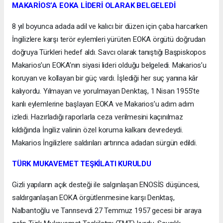
MAKARİOS’A EOKA LİDERİ OLARAK BELGELEDİ
8 yıl boyunca adada adil ve kalıcı bir düzen için çaba harcarken
İngilizlere karşı terör eylemleri yürüten EOKA örgütü doğrudan
doğruya Türkleri hedef aldı. Savcı olarak tanıştığı Başpiskopos
Makarios’un EOKA’nın siyasi lideri olduğu belgeledi. Makarios’u
koruyan ve kollayan bir güç vardı. İşlediği her suç yanına kâr
kalıyordu. Yılmayan ve yorulmayan Denktaş, 1 Nisan 1955’te
kanlı eylemlerine başlayan EOKA ve Makarios’u adım adım
izledi. Hazırladığı raporlarla ceza verilmesini kaçınılmaz
kıldığında İngiliz valinin özel koruma kalkanı devredeydi.
Makarios İngilizlere saldırıları artırınca adadan sürgün edildi.
TÜRK MUKAVEMET TEŞKİLATI KURULDU
Gizli yapıların açık desteği ile salgınlaşan ENOSİS düşüncesi,
saldırganlaşan EOKA örgütlenmesine karşı Denktaş,
Nalbantoğlu ve Tanrısevdi 27 Temmuz 1957 gecesi bir araya