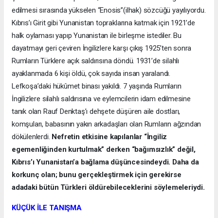
edilmesi sırasında yükselen “Enosis”(ilhak) sözcüğü yayılıyordu.
Kıbrıs’ı Girit gibi Yunanistan topraklarına katmak için 1921’de
halk oylaması yapıp Yunanistan ile birleşme istediler. Bu
dayatmayı geri çeviren İngilizlere karşı çıkış 1925’ten sonra
Rumların Türklere açık saldırısına döndü. 1931’de silahlı
ayaklanmada 6 kişi öldü, çok sayıda insan yaralandı.
Lefkoşa’daki hükûmet binası yakıldı. 7 yaşında Rumların
İngilizlere silahlı saldırısına ve eylemcilerin idam edilmesine
tanık olan Rauf Denktaş’ı dehşete düşüren aile dostları,
komşuları, babasının yakın arkadaşları olan Rumların ağzından
dökülenlerdi.
Nefretin etkisine kapılanlar “İngiliz
egemenliğinden kurtulmak” derken “bağımsızlık” değil,
Kıbrıs’ı Yunanistan’a bağlama düşüncesindeydi. Daha da
korkunç olan; bunu gerçekleştirmek için gerekirse
adadaki bütün Türkleri öldürebileceklerini söylemeleriydi.
KÜÇÜK İLE TANIŞMA