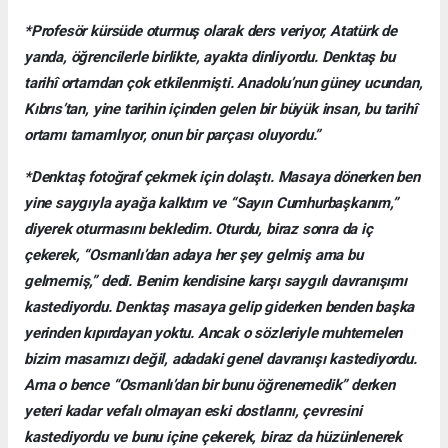
*Profesör kürsüde oturmuş olarak ders veriyor, Atatürk de
yanda, öğrencilerle birlikte, ayakta dinliyordu. Denktaş bu
tarihî ortamdan çok etkilenmişti. Anadolu’nun güney ucundan,
Kıbrıs’tan, yine tarihin içinden gelen bir büyük insan, bu tarihî
ortamı tamamlıyor, onun bir parçası oluyordu.”
*Denktaş fotoğraf çekmek için dolaştı. Masaya dönerken ben
yine saygıyla ayağa kalktım ve “Sayın Cumhurbaşkanım,”
diyerek oturmasını bekledim. Oturdu, biraz sonra da iç
çekerek, “Osmanlı’dan adaya her şey gelmiş ama bu
gelmemiş,” dedi. Benim kendisine karşı saygılı davranışımı
kastediyordu. Denktaş masaya gelip giderken benden başka
yerinden kıpırdayan yoktu. Ancak o sözleriyle muhtemelen
bizim masamızı değil, adadaki genel davranışı kastediyordu.
Ama o bence “Osmanlı’dan bir bunu öğrenemedik” derken
yeteri kadar vefalı olmayan eski dostlarını, çevresini
kastediyordu ve bunu içine çekerek, biraz da hüzünlenerek