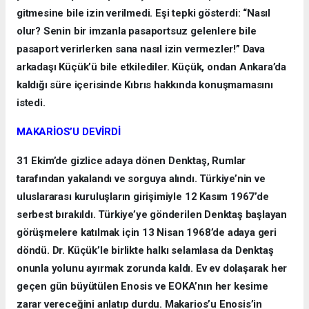
gitmesine bile izin verilmedi. Eşi tepki gösterdi: “Nasıl
olur? Senin bir imzanla pasaportsuz gelenlere bile
pasaport verirlerken sana nasıl izin vermezler!” Dava
arkadaşı Küçük’ü bile etkilediler. Küçük, ondan Ankara’da
kaldığı süre içerisinde Kıbrıs hakkında konuşmamasını
istedi.
MAKARİOS’U DEVİRDİ
31 Ekim’de gizlice adaya dönen Denktaş, Rumlar
tarafından yakalandı ve sorguya alındı. Türkiye’nin ve
uluslararası kuruluşların girişimiyle 12 Kasım 1967’de
serbest bırakıldı. Türkiye’ye gönderilen Denktaş başlayan
görüşmelere katılmak için 13 Nisan 1968’de adaya geri
döndü. Dr. Küçük’le birlikte halkı selamlasa da Denktaş
onunla yolunu ayırmak zorunda kaldı. Ev ev dolaşarak her
geçen gün büyütülen Enosis ve EOKA’nın her kesime
zarar vereceğini anlatıp durdu. Makarios’u Enosis’in