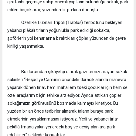
gibi tarihi geçmişe sahip önemli yapıların bulunduğu sokak, park
edilen birçok araç yüzünden tır parkına dönüştü.
Özellikle Lübnan Tripoli (Trablus) feribotunu bekleyen
yabancı plâkalı tırların yoğunlukla park edildiği sokakta,
şoförlerin yol kenarlarına bıraktıkları çöpler yüzünden de çevre
kirliliği yaşanmakta.
Bu durumdan şikâyetçi olarak gazetemizi arayan sokak
sakinleri “Reşadiye Camiinin önündeki daracık alanda manevra
yaparak dönen tırlar, hem mahallemizdeki çocuklar için hem de
özel araçlarımız için tehlike arz ediyor. Ayrıca attıkları çöpler
sokağımızın görüntüsünü bozmakla kalmayıp kirletiyor. Bu
yüzden bir an önce tedbirler alınarak tırların buraya park
etmelerinin yasaklanmasını istiyoruz. Yerli ve yabancı tırlar
pekâlâ limana yakın yerlerdeki boş ve geniş alanlara park
edebilirler” şeklinde konuştular.