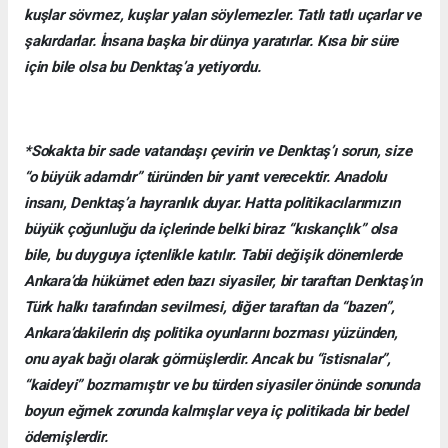
kuşlar sövmez, kuşlar yalan söylemezler. Tatlı tatlı uçarlar ve
şakırdarlar. İnsana başka bir dünya yaratırlar. Kısa bir süre
için bile olsa bu Denktaş’a yetiyordu.
*Sokakta bir sade vatandaşı çevirin ve Denktaş’ı sorun, size
“o büyük adamdır” türünden bir yanıt verecektir. Anadolu
insanı, Denktaş’a hayranlık duyar. Hatta politikacılarımızın
büyük çoğunluğu da içlerinde belki biraz “kıskançlık” olsa
bile, bu duyguya içtenlikle katılır. Tabii değişik dönemlerde
Ankara’da hükümet eden bazı siyasiler, bir taraftan Denktaş’ın
Türk halkı tarafından sevilmesi, diğer taraftan da “bazen”,
Ankara’dakilerin dış politika oyunlarını bozması yüzünden,
onu ayak bağı olarak görmüşlerdir. Ancak bu “istisnalar”,
“kaideyi” bozmamıştır ve bu türden siyasiler önünde sonunda
boyun eğmek zorunda kalmışlar veya iç politikada bir bedel
ödemişlerdir.