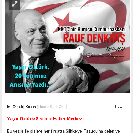
Erkek
|
Kadın
(Haberi Sesli Oku)
Yaşar Öztürk/Sesimiz Haber Merkezi
Bu vesile ile sizlere her fırsatta Silifke’ye, Taşucu’na gelen ve