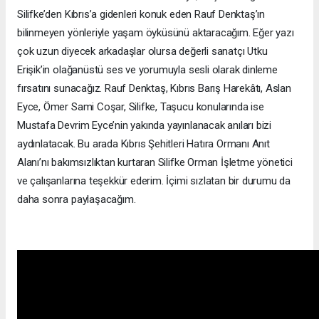
Silifke’den Kıbrıs’a gidenleri konuk eden Rauf Denktaş’ın
bilinmeyen yönleriyle yaşam öyküsünü aktaracağım. Eğer yazı
çok uzun diyecek arkadaşlar olursa değerli sanatçı Utku
Erişik’in olağanüstü ses ve yorumuyla sesli olarak dinleme
fırsatını sunacağız. Rauf Denktaş, Kıbrıs Barış Harekâtı, Aslan
Eyce, Ömer Sami Coşar, Silifke, Taşucu konularında ise
Mustafa Devrim Eyce’nin yakında yayınlanacak anıları bizi
aydınlatacak. Bu arada Kıbrıs Şehitleri Hatıra Ormanı Anıt
Alanı’nı bakımsızlıktan kurtaran Silifke Orman İşletme yönetici
ve çalışanlarına teşekkür ederim. İçimi sızlatan bir durumu da
daha sonra paylaşacağım.