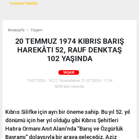
Yorumu Yanıtla
Anasayfa
Yaşam
20 TEMMUZ 1974 KIBRIS BARIŞ
HAREKÂTI 52, RAUF DENKTAŞ
102 YAŞINDA
YAŞAM
19.07.2026 - 16:27, Güncelleme: 21.07.2026 - 11:34
5299 kez okundu.
Kıbrıs Silifke için ayrı bir öneme sahip. Bu yıl 52. yıl
dönümü için her yıl olduğu gibi Kıbrıs Şehitleri
Hatıra Ormanı Anıt Alanı’nda “Barış ve Özgürlük
Bayramı” dolaysıyla bir araya geleceğiz. Aziz