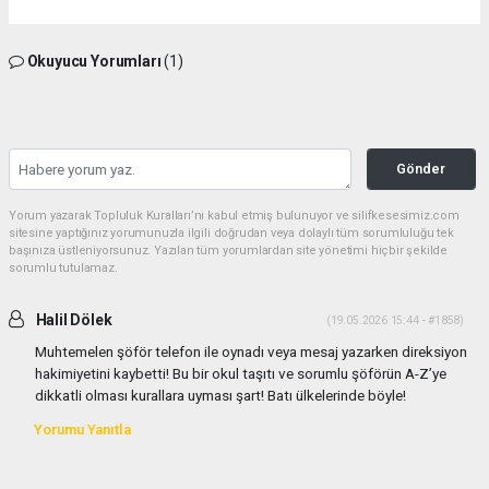
Okuyucu Yorumları
(1)
Gönder
Yorum yazarak Topluluk Kuralları’nı kabul etmiş bulunuyor ve silifkesesimiz.com
sitesine yaptığınız yorumunuzla ilgili doğrudan veya dolaylı tüm sorumluluğu tek
başınıza üstleniyorsunuz. Yazılan tüm yorumlardan site yönetimi hiçbir şekilde
sorumlu tutulamaz.
Halil Dölek
(19.05.2026 15:44 - #1858)
Muhtemelen şöför telefon ile oynadı veya mesaj yazarken direksiyon
hakimiyetini kaybetti! Bu bir okul taşıtı ve sorumlu şöförün A-Z’ye
dikkatli olması kurallara uyması şart! Batı ülkelerinde böyle!
Yorumu Yanıtla