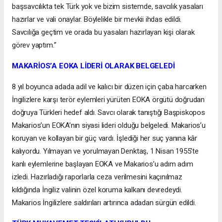
başsavcılıkta tek Türk yok ve bizim sistemde, savcılık yasaları
hazırlar ve vali onaylar. Böylelikle bir mevkii ihdas edildi.
Savcılığa geçtim ve orada bu yasaları hazırlayan kişi olarak
görev yaptım.”
MAKARİOS’A EOKA LİDERİ OLARAK BELGELEDİ
8 yıl boyunca adada adil ve kalıcı bir düzen için çaba harcarken
İngilizlere karşı terör eylemleri yürüten EOKA örgütü doğrudan
doğruya Türkleri hedef aldı. Savcı olarak tanıştığı Başpiskopos
Makarios’un EOKA’nın siyasi lideri olduğu belgeledi. Makarios’u
koruyan ve kollayan bir güç vardı. İşlediği her suç yanına kâr
kalıyordu. Yılmayan ve yorulmayan Denktaş, 1 Nisan 1955’te
kanlı eylemlerine başlayan EOKA ve Makarios’u adım adım
izledi. Hazırladığı raporlarla ceza verilmesini kaçınılmaz
kıldığında İngiliz valinin özel koruma kalkanı devredeydi.
Makarios İngilizlere saldırıları artırınca adadan sürgün edildi.