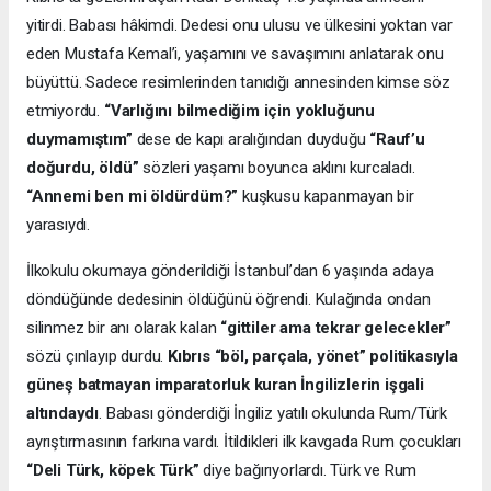
yitirdi. Babası hâkimdi. Dedesi onu ulusu ve ülkesini yoktan var
eden Mustafa Kemal’i, yaşamını ve savaşımını anlatarak onu
büyüttü. Sadece resimlerinden tanıdığı annesinden kimse söz
etmiyordu.
“Varlığını bilmediğim için yokluğunu
duymamıştım”
dese de kapı aralığından duyduğu
“Rauf’u
doğurdu, öldü”
sözleri yaşamı boyunca aklını kurcaladı.
“Annemi ben mi öldürdüm?”
kuşkusu kapanmayan bir
yarasıydı.
İlkokulu okumaya gönderildiği İstanbul’dan 6 yaşında adaya
döndüğünde dedesinin öldüğünü öğrendi. Kulağında ondan
silinmez bir anı olarak kalan
“gittiler ama tekrar gelecekler”
sözü çınlayıp durdu.
Kıbrıs “böl, parçala, yönet” politikasıyla
güneş batmayan imparatorluk kuran İngilizlerin işgali
altındaydı
. Babası gönderdiği İngiliz yatılı okulunda Rum/Türk
ayrıştırmasının farkına vardı. İtildikleri ilk kavgada Rum çocukları
“Deli Türk, köpek Türk”
diye bağırıyorlardı. Türk ve Rum