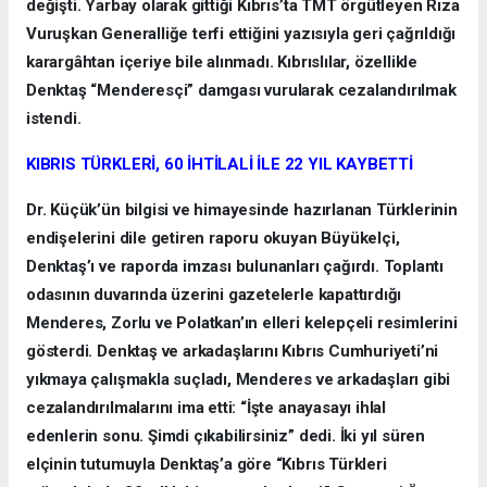
değişti. Yarbay olarak gittiği Kıbrıs’ta TMT örgütleyen Rıza
Vuruşkan Generalliğe terfi ettiğini yazısıyla geri çağrıldığı
karargâhtan içeriye bile alınmadı. Kıbrıslılar, özellikle
Denktaş “Menderesçi” damgası vurularak cezalandırılmak
istendi.
KIBRIS TÜRKLERİ, 60 İHTİLALİ İLE 22 YIL KAYBETTİ
Dr. Küçük’ün bilgisi ve himayesinde hazırlanan Türklerinin
endişelerini dile getiren raporu okuyan Büyükelçi,
Denktaş’ı ve raporda imzası bulunanları çağırdı. Toplantı
odasının duvarında üzerini gazetelerle kapattırdığı
Menderes, Zorlu ve Polatkan’ın elleri kelepçeli resimlerini
gösterdi. Denktaş ve arkadaşlarını Kıbrıs Cumhuriyeti’ni
yıkmaya çalışmakla suçladı, Menderes ve arkadaşları gibi
cezalandırılmalarını ima etti: “İşte anayasayı ihlal
edenlerin sonu. Şimdi çıkabilirsiniz” dedi. İki yıl süren
elçinin tutumuyla Denktaş’a göre “Kıbrıs Türkleri