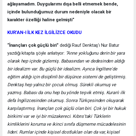
ağlayamadım. Duygularımı dışa belli etmemek bende,
içinde bulunduğumuz durum nedeniyle olacak bir
karakter özelliği haline gelmişti”
KUR’AN-I İLK KEZ İLGİLİZCE OKUDU
“İnançları çok güçlü biri”
dediği Rauf Denktaş’ı Nur Batur
yazdığı kitapta şöyle anlatıyor:
“Anne yokluğunu derin bir yara
olarak hep içinde gizlemiş. Babasından ve dedesinden aldığı
bir idealizm var. Bu güçlü bir idealizm. Ayrıca İngiltere'de
eğitim aldığı için disiplinli bir düşünce sistemi de geliştirmiş.
Denktaş hep yalnız bir çocuk olmuş. Sürekli okumuş ve
yazmış. Babası da onu hep bu yönde teşvik etmiş. Kuran'ı ilk
defa İngilizcesinden okumuş. Sonra Türkçesinden okuyarak
karşılaştırmış. İnançları çok güçlü olan biri. Çok iyi bir hukuk
birikimi var ve iyi bir müzakereci. Kıbrıs'taki Türklerin
kimliklerini koruma ve ikinci sınıfa düşmeme mücadelesinin
lideri. Rumlar içinde kişisel dostlukları olan da var, kişisel