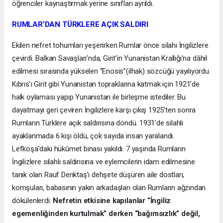
öğrenciler kaynaştırmak yerine sınıfları ayrıldı.
RUMLAR’DAN TÜRKLERE AÇIK SALDIRI
Ekilen nefret tohumları yeşerirken Rumlar önce silahı İngilizlere
çevirdi. Balkan Savaşları'nda, Girit'in Yunanistan Krallığı'na dâhil
edilmesi sırasında yükselen “Enosis”(ilhak) sözcüğü yayılıyordu.
Kıbrıs’ı Girit gibi Yunanistan topraklarına katmak için 1921’de
halk oylaması yapıp Yunanistan ile birleşme istediler. Bu
dayatmayı geri çeviren İngilizlere karşı çıkış 1925’ten sonra
Rumların Türklere açık saldırısına döndü. 1931’de silahlı
ayaklanmada 6 kişi öldü, çok sayıda insan yaralandı.
Lefkoşa’daki hükûmet binası yakıldı. 7 yaşında Rumların
İngilizlere silahlı saldırısına ve eylemcilerin idam edilmesine
tanık olan Rauf Denktaş’ı dehşete düşüren aile dostları,
komşuları, babasının yakın arkadaşları olan Rumların ağzından
dökülenlerdi.
Nefretin etkisine kapılanlar “İngiliz
egemenliğinden kurtulmak” derken “bağımsızlık” değil,