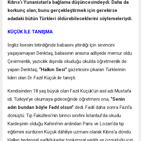
Kıbrıs’ı Yunanistan’a bağlama düşüncesindeydi. Daha da
korkunç olan; bunu gerçekleştirmek için gerekirse
adadaki bütün Türkleri öldürebileceklerini söylemeleriydi.
KÜÇÜK İLE TANIŞMA
İngiliz lisesini bitirdiğinde babasını yitirdiği için sevincini
yaşayamayan Denktaş, babasının anısına adliyede memur oldu.
Çevirmenlik, yazıcılık dışında okuduğu okulda öğretmenlik de
yapan Denktaş;
“Halkın Sesi”
gazetesini çıkaran Türklerinin
lideri olan Dr. Fazıl Küçük ile tanıştı.
Kendisinden 18 yaş büyük olan Fazıl Küçük’ün asıl adı Mustafa
idi. Türkiye’ye okumaya gideceğinde öğretmeni ona,
“Senin
adın bundan böyle Fadıl olsun”
dedi. Fadıl daha sonra Fazıl‘a
dönüştü. Tıp Fakültesi’nin birinci sınıfını İstanbul’da okudu.
Kardeşinin olduğu Kahire’nin ardından Paris ve Lozan’da tıp
eğitimini sürdüren Küçük dâhiliye uzmanı olarak Kıbrıs’a döndü.
Halkın bedensel sağlığı kadar toplumsal varlığı ve özgürlüğü için