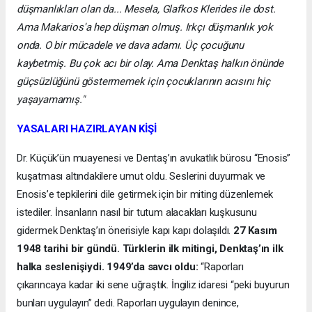
düşmanlıkları olan da... Mesela, Glafkos Klerides ile dost.
Ama Makarios'a hep düşman olmuş. Irkçı düşmanlık yok
onda. O bir mücadele ve dava adamı. Üç çocuğunu
kaybetmiş. Bu çok acı bir olay. Ama Denktaş halkın önünde
güçsüzlüğünü göstermemek için çocuklarının acısını hiç
yaşayamamış."
YASALARI HAZIRLAYAN KİŞİ
Dr. Küçük’ün muayenesi ve Dentaş’ın avukatlık bürosu “Enosis”
kuşatması altındakilere umut oldu. Seslerini duyurmak ve
Enosis’e tepkilerini dile getirmek için bir miting düzenlemek
istediler. İnsanların nasıl bir tutum alacakları kuşkusunu
gidermek Denktaş’ın önerisiyle kapı kapı dolaşıldı.
27 Kasım
1948 tarihi bir gündü. Türklerin ilk mitingi, Denktaş’ın ilk
halka seslenişiydi. 1949’da savcı oldu:
“Raporları
çıkarıncaya kadar iki sene uğraştık. İngiliz idaresi “peki buyurun
bunları uygulayın” dedi. Raporları uygulayın denince,