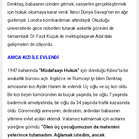
Denktaş, babasının izinden gitmek, vasiyetini gerçekleştirmek
için hukuk okumaya karar verdi. İkinci Dünya Savaşı’nın en ağır
günleriydi. Londra bombardıman altındaydı. Okuduğu
üniversitede gece nöbetleri tutarak askerlik görevini de
tamamladı. Dr. Fazıl Küçük ile mektuplaşarak Ada’daki
gelişmeleri de izliyordu.
AMCA KIZI İLE EVLENDİ
1947 baharında
“Müdafaayı Hukuk”
için döndüğü Kıbrıs’ta bir
avukatlık bürosu açtı. İngilizce ve Rumcayı iyi bilen Denktaş
amcasının kızı Aydın Hanım ile evlendi. Üç oğlu ve üç kızı oldu.
Bir kızı beyin tümöründen iki buçuk yaşında, bir oğlu 7 yaşında
bademcik ameliyatında, bir oğlu da 34 yaşında trafik kazasında
öldü. Göremediği annesinin, dedesinin, ardından babasının
yitimine evlat acıları eklendi. Vatansız kalmamak için acılarını
yüreğine gömdü:
“Ölen üç çocuğumuzun da matemini
yeterince tutamadım. Ağlamak istedim, ancak