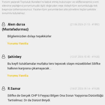
Yorum yazarak Topluluk Kuralları’nı kabul etmiş bulunuyor ve silifkesesimiz.com
sitesine yaptığınız yorumunuzla ilgili doğrudan veya dolaylı tüm sorumluluğu tek
başınıza üstleniyorsunuz. Yazılan tüm yorumlardan site yönetimi hiçbir şekilde
sorumlu tutulamaz.
Alem dursa
(21.06.2026 21:13 - #1892)
(Mustafadurmaz)
Bilgilerinizden dolayı teşekkürler
Yorumu Yanıtla
Şahi̇nbey
(12.07.2026 15:45 - #1920)
Bu keyfi tutuklamalar mutlaka ters tepecek olayın müsebbileri Silifke
halkının karşısına çıkamayacak...
Yorumu Yanıtla
R.Samur
(18.07.2026 19:14 - #1928)
Silifke de Gerçek CHP li Feyyaz Bilgen Ona Sorun Yaşıyorsa Dürüstlüğü
Tartisilmaz. Dr da Dürüst Biriydi.