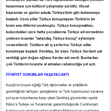
kazanması için kültürel çalışmalar yürüttü. Ulusal
bayramlar ve günler adada Türkiye’deki gibi kutlanmaya
başladı. Uzun yıllar Türkçe konuşmayan Türklerin bir
kısmı ana dillerini unutmuştu. Türkçe konuşmaktan,
bulundukları yere hatta çocuklarına Türkçe ad vermekten
çekinen insanlar “vatandaş Türkçe konuş” eylemiyle
cesaretlendi. Türklere ait iş yerlerine Türkçe adlar
konulmaya başladı. Denktaş, bir köye Türkçe Serdarlı adı
verildiği gün doğan oğluna Serdar adı verdi. Bunlardan
çok Türklerin ticarete el atmaları rahatsızlığa yol açtı.
İYİ NİYET SORUNLAR YAŞATACAKTI
Küçük’ün boyun eğdiği Türk diplomatlar ve yetkililerle
gerektiğinde tartışan; yanılgılarına ve Türk toplumunun zararına
yol açan tutumlarına karşı çıkan Denktaş görevinden ayrıldı.
Kıbrıs’a Türkiye ve Yunanistan garantörlüğünde Cumhuriyet
kurması için yeşil ışık yakan İngiltere Makarios’un oyunlarına