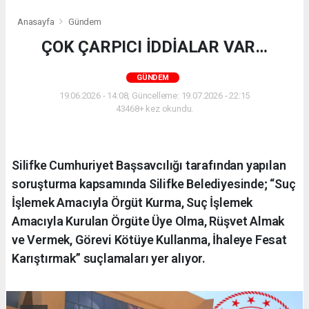
Anasayfa
Gündem
ÇOK ÇARPICI İDDİALAR VAR…
GÜNDEM
19.06.2026 - 14:08, Güncelleme: 19.07.2026 - 22:15
43468+ kez okundu.
Silifke Cumhuriyet Başsavcılığı tarafından yapılan
soruşturma kapsamında Silifke Belediyesinde; “Suç
İşlemek Amacıyla Örgüt Kurma, Suç İşlemek
Amacıyla Kurulan Örgüte Üye Olma, Rüşvet Almak
ve Vermek, Görevi Kötüye Kullanma, İhaleye Fesat
Karıştırmak” suçlamaları yer alıyor.