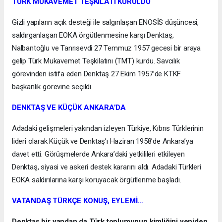
TÜRK MUKAVEMET TEŞKİLATI KURULDU
Gizli yapıların açık desteği ile salgınlaşan ENOSİS düşüncesi,
saldırganlaşan EOKA örgütlenmesine karşı Denktaş,
Nalbantoğlu ve Tanrısevdi 27 Temmuz 1957 gecesi bir araya
gelip Türk Mukavemet Teşkilatını (TMT) kurdu. Savcılık
görevinden istifa eden Denktaş 27 Ekim 1957’de KTKF
başkanlık görevine seçildi.
DENKTAŞ VE KÜÇÜK ANKARA’DA
Adadaki gelişmeleri yakından izleyen Türkiye, Kıbrıs Türklerinin
lideri olarak Küçük ve Denktaş’ı Haziran 1958’de Ankara’ya
davet etti. Görüşmelerde Ankara’daki yetkilileri etkileyen
Denktaş, siyasi ve askeri destek kararını aldı. Adadaki Türkleri
EOKA saldırılarına karşı koruyacak örgütlenme başladı.
VATANDAŞ TÜRKÇE KONUŞ, EYLEMİ…
Denktaş bir yandan da Türk toplumunun kimliğini yeniden