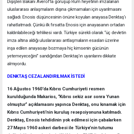
Dışişleri Bakanı Averof’la görüşüp Rum heyetinin imzalanan
uluslararası anlaşmaların dışına çıkmamaları için uyarılmasını
sağladı. Enosis düşüncesinin önüne koyulan anayasa Denktaş’ı
rahatlatmadı. Çünkü ilk fırsatta Enosis için anayasanın ortadan
kaldırılabileceği tehlikesi vardı. Türkiye sürekli olarak “üç devletin
imza altına aldığı uluslararası antlaşmaların esasları üzerine
inşa edilen anayasayı bozmaya hiç kimsenin gücünün
yetemeyeceğini” sandığından Denktaş’ın uyarılarını dikkate
almıyordu.
DENKTAŞ CEZALANDIRILMAK İSTEDİ
16 Ağustos 1960’da Kıbrıs Cumhuriyeti resmen
kurulduğunda Makarios, “Kıbrıs sekiz asır sonra Yunan
olmuştur” açıklamasını yapınca Denktaş, onu kınamak için
Kıbrıs Cumhuriyeti’nin kuruluş resepsiyonuna katılmadı.
Denktaş, Enosis tehdidinin yok edilmesi için çabalarken
27 Mayıs 1960 askeri darbesi ile Türkiye’nin tutumu