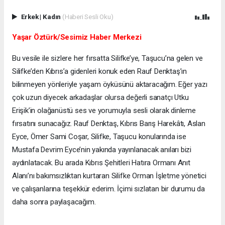
Erkek
|
Kadın
(Haberi Sesli Oku)
Yaşar Öztürk/Sesimiz Haber Merkezi
Bu vesile ile sizlere her fırsatta Silifke’ye, Taşucu’na gelen ve
Silifke’den Kıbrıs’a gidenleri konuk eden Rauf Denktaş’ın
bilinmeyen yönleriyle yaşam öyküsünü aktaracağım. Eğer yazı
çok uzun diyecek arkadaşlar olursa değerli sanatçı Utku
Erişik’in olağanüstü ses ve yorumuyla sesli olarak dinleme
fırsatını sunacağız. Rauf Denktaş, Kıbrıs Barış Harekâtı, Aslan
Eyce, Ömer Sami Coşar, Silifke, Taşucu konularında ise
Mustafa Devrim Eyce’nin yakında yayınlanacak anıları bizi
aydınlatacak. Bu arada Kıbrıs Şehitleri Hatıra Ormanı Anıt
Alanı’nı bakımsızlıktan kurtaran Silifke Orman İşletme yönetici
ve çalışanlarına teşekkür ederim. İçimi sızlatan bir durumu da
daha sonra paylaşacağım.