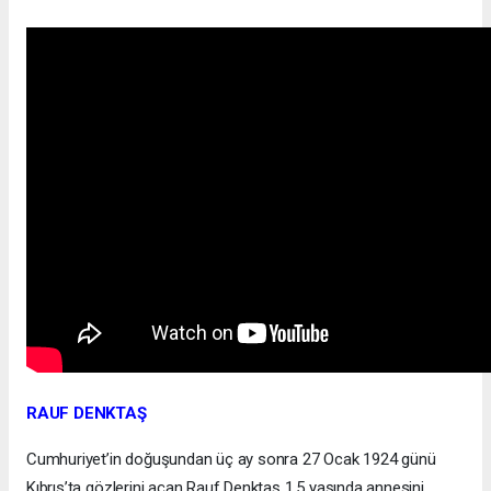
RAUF DENKTAŞ
Cumhuriyet’in doğuşundan üç ay sonra 27 Ocak 1924 günü
Kıbrıs’ta gözlerini açan Rauf Denktaş 1.5 yaşında annesini