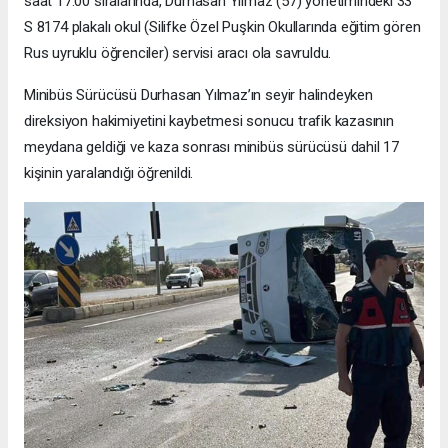
saat 17:00 sıralarında, Durhasan Yılmaz (57) yönetimindeki 33
S 8174 plakalı okul (Silifke Özel Puşkin Okullarında eğitim gören
Rus uyruklu öğrenciler) servisi aracı ola savruldu.
Minibüs Sürücüsü Durhasan Yılmaz’ın seyir halindeyken
direksiyon hakimiyetini kaybetmesi sonucu trafik kazasının
meydana geldiği ve kaza sonrası minibüs sürücüsü dahil 17
kişinin yaralandığı öğrenildi.