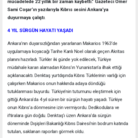
mücadelede 22 yıllık bir zaman kaybetti.” Gazeteci Ömer
Sami Coşar’ın yazılarıyla Kıbrıs sesini Ankara’ya
duyurmaya çalıştı
.
4 YIL SÜRGÜN HAYATI YAŞADI
Ankara’nın duyarsızlığından yararlanan Makarios 1963’de
uygulamaya koyacağı Tarihe Kanlı Noel olarak geçen Akritas
planını hazırladı. Türkler iki günde yok edilecek, Türkiye
müdahale kararı alamadan Kıbrıs’ın Yunanistan’a ilhak ettiği
açıklanacaktı. Denktaş yurtdışında Kıbrıs Türklerinin varlığı için
çalışırken Makarios onun hakkında adaya döndüğü
tutuklanması buyurdu. Türkiye’nin tutumunu eleştirmek için
gittiği Ankara’da 4 yıl süren bir sürgün hayatı yaşadı. Türkiye
onun Kıbrıs’a dönmesine izin vermiyordu. Dedikodulara ve
iftiralara gün doğdu. Denktaş’ı üzen Ankara’da sürgün
döneminde Dışişleri Bakanlığı Kıbrıs Dairesi’nin bodrum katında
tutulan, saklanan raporları görmek oldu.