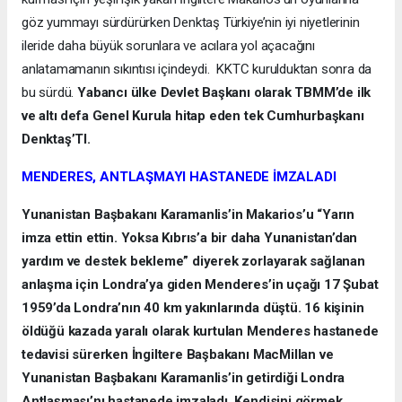
göz yummayı sürdürürken Denktaş Türkiye’nin iyi niyetlerinin
ileride daha büyük sorunlara ve acılara yol açacağını
anlatamamanın sıkıntısı içindeydi. KKTC kurulduktan sonra da
bu sürdü.
Yabancı ülke Devlet Başkanı olarak TBMM’de ilk
ve altı defa Genel Kurula hitap eden tek Cumhurbaşkanı
Denktaş’TI.
MENDERES, ANTLAŞMAYI HASTANEDE İMZALADI
Yunanistan Başbakanı Karamanlis’in Makarios’u “Yarın
imza ettin ettin. Yoksa Kıbrıs’a bir daha Yunanistan’dan
yardım ve destek bekleme” diyerek zorlayarak sağlanan
anlaşma için Londra’ya giden Menderes’in uçağı 17 Şubat
1959’da Londra’nın 40 km yakınlarında düştü. 16 kişinin
öldüğü kazada yaralı olarak kurtulan Menderes hastanede
tedavisi sürerken İngiltere Başbakanı MacMillan ve
Yunanistan Başbakanı Karamanlis’in getirdiği Londra
Antlaşması’nı hastanede imzaladı. Kendisini görmek