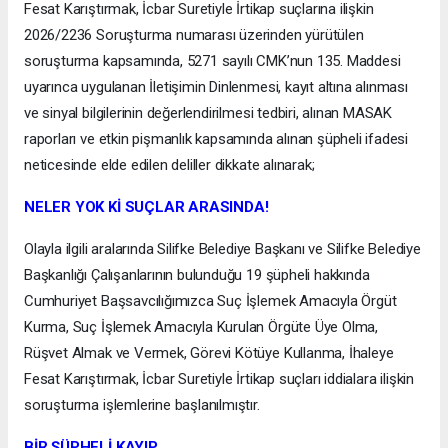
Fesat Karıştırmak, İcbar Suretiyle İrtikap suçlarına ilişkin
2026/2236 Soruşturma numarası üzerinden yürütülen
soruşturma kapsamında, 5271 sayılı CMK’nun 135. Maddesi
uyarınca uygulanan İletişimin Dinlenmesi, kayıt altına alınması
ve sinyal bilgilerinin değerlendirilmesi tedbiri, alınan MASAK
raporları ve etkin pişmanlık kapsamında alınan şüpheli ifadesi
neticesinde elde edilen deliller dikkate alınarak;
NELER YOK Kİ SUÇLAR ARASINDA!
Olayla ilgili aralarında Silifke Belediye Başkanı ve Silifke Belediye
Başkanlığı Çalışanlarının bulunduğu 19 şüpheli hakkında
Cumhuriyet Başsavcılığımızca Suç İşlemek Amacıyla Örgüt
Kurma, Suç İşlemek Amacıyla Kurulan Örgüte Üye Olma,
Rüşvet Almak ve Vermek, Görevi Kötüye Kullanma, İhaleye
Fesat Karıştırmak, İcbar Suretiyle İrtikap suçları iddialara ilişkin
soruşturma işlemlerine başlanılmıştır.
BİR ŞÜPHELİ KAYIP