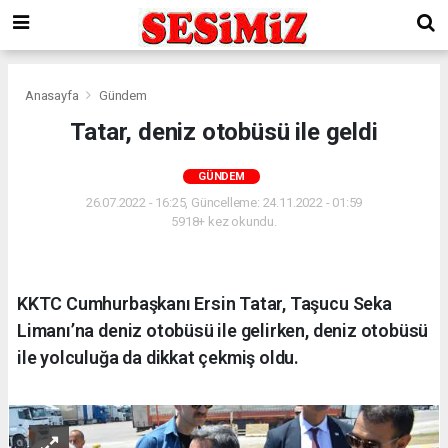
Anasayfa
Gündem
Tatar, deniz otobüsü ile geldi
GÜNDEM
26.07.2022 - 16:25, Güncelleme: 24.11.2022 - 01:59
5918+ kez okundu.
KKTC Cumhurbaşkanı Ersin Tatar, Taşucu Seka
Limanı’na deniz otobüsü ile gelirken, deniz otobüsü
ile yolculuğa da dikkat çekmiş oldu.