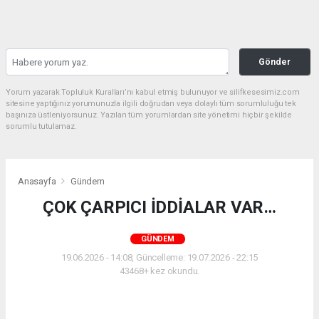
Gönder
Yorum yazarak Topluluk Kuralları’nı kabul etmiş bulunuyor ve silifkesesimiz.com
sitesine yaptığınız yorumunuzla ilgili doğrudan veya dolaylı tüm sorumluluğu tek
başınıza üstleniyorsunuz. Yazılan tüm yorumlardan site yönetimi hiçbir şekilde
sorumlu tutulamaz.
Anasayfa
Gündem
ÇOK ÇARPICI İDDİALAR VAR…
GÜNDEM
19.06.2026 - 14:08, Güncelleme: 19.07.2026 - 22:15
43468+ kez okundu.