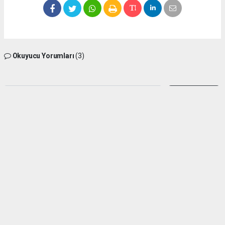
Okuyucu Yorumları
(3)
Gönder
Yorum yazarak Topluluk Kuralları’nı kabul etmiş bulunuyor ve silifkesesimiz.com
sitesine yaptığınız yorumunuzla ilgili doğrudan veya dolaylı tüm sorumluluğu tek
başınıza üstleniyorsunuz. Yazılan tüm yorumlardan site yönetimi hiçbir şekilde
sorumlu tutulamaz.
Alem dursa
(21.06.2026 21:13 - #1892)
(Mustafadurmaz)
Bilgilerinizden dolayı teşekkürler
Yorumu Yanıtla