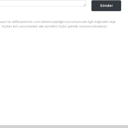
Gönder
uyor ve silifkesesimiz.com sitesine yaptığınız yorumunuzla ilgili doğrudan veya
. Yazılan tüm yorumlardan site yönetimi hiçbir şekilde sorumlu tutulamaz.