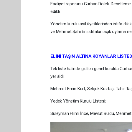
Faaliyet raporunu Gürhan Dölek, Denetleme ra
edildi.
Yönetim kurulu asil üyeliklerinden istifa dil
ve Mehmet Şahin’in istifaları açık oylama neti
ELİNİ TAŞIN ALTINA KOYANLAR LİSTED
Tek liste halinde gidilen genel kurulda Gürh
yer aldı:
Mehmet Emin Kurt, Selçuk Kuztaş, Tahir Taş
Yedek Yönetim Kurulu Listesi:
Süleyman Hilmi İnce, Mevlüt Buldu, Mehmet C