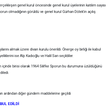
erçekleşen genel kurul öncesinde genel kurul üyelerinin katılım sayısı
sorun olmadığının görüldü ve genel kurul Gürhan Dölek’in açılış
arını almak üzere divan kurulu önerildi. Önerge oy birliği ile kabul
liklerini ise Alp Kadıoğlu ve Halil Sarı seçildiler.
un içinde birisi olarak 1964 Silifke Sporun bu durumuna üzüldüğünü
diledi.
nın ardından diğer gündem maddelerine geçildi.
BUL EDİLDİ