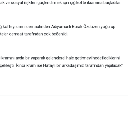
ve sosyal ilişkileri güçlendirmek için çiğ köfte ikramına başladılar.
iğ köfteyi cami cemaatinden Adıyamanlı Burak Özdüzen yoğurup
öfteler cemaat tarafından çok beğenildi.
nı ayda bir yaparak geleneksel hale getirmeyi hedeflediklerini
çekleşti. İkinci ikram ise Hataylı bir arkadaşımız tarafından yapılacak”