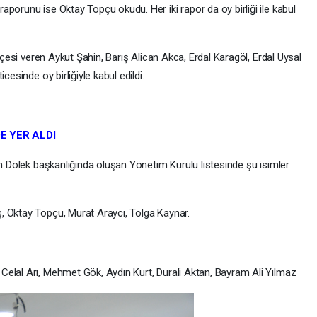
porunu ise Oktay Topçu okudu. Her iki rapor da oy birliği ile kabul
ekçesi veren Aykut Şahin, Barış Alican Akca, Erdal Karagöl, Erdal Uysal
cesinde oy birliğiyle kabul edildi.
E YER ALDI
an Dölek başkanlığında oluşan Yönetim Kurulu listesinde şu isimler
, Oktay Topçu, Murat Araycı, Tolga Kaynar.
elal Arı, Mehmet Gök, Aydın Kurt, Durali Aktan, Bayram Ali Yılmaz