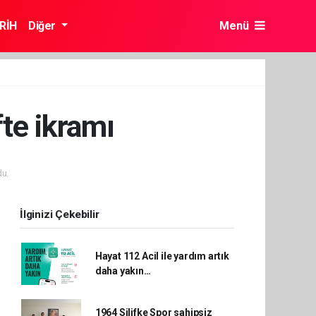
RİH
Diğer
Menü
te ikramı
u.
İlginizi Çekebilir
Hayat 112 Acil ile yardım artık
daha yakın…
1964 Silifke Spor sahipsiz