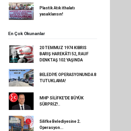
Plastik Atık ithalatı
yasaklansın!
En Çok Okunanlar
20 TEMMUZ 1974 KIBRIS
BARIŞ HAREKÂTI 52, RAUF
DENKTAŞ 102 YAŞINDA
BELEDİYE OPERASYONUNDA 8
TUTUKLAMA!
MHP SİLİFKE'DE BÜYÜK
SÜRPRİZ!..
Silifke Belediyesine 2.
Operasyon...