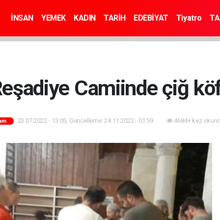
İNSAN
YEMEK
KADIN
TARİH
EDEBİYAT
Tiyatro
TA
eşadiye Camiinde çiğ köf
23.07.2022 - 13:05, Güncelleme: 24.11.2022 - 01:59
4684+ kez okund
am