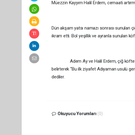
Müezzin Kayyım Halil Erdem, cemaati artırmak 
Dün akşam yatsı namazı sonrası sunulan ç
ikram etti. Bol yeşillik ve ayranla sunulan k
Adem Ay ve Halil Erdem, çiğ köfte ikramı
belirterek “Bu ilk ziyafet Adıyaman usulü ger
dediler.
Okuyucu Yorumları
(0)