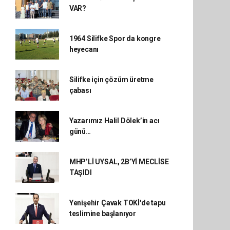
VAR?
1964 Silifke Spor da kongre
heyecanı
Silifke için çözüm üretme
çabası
Yazarımız Halil Dölek’in acı
günü…
MHP’Lİ UYSAL, 2B’Yİ MECLİSE
TAŞIDI
Yenişehir Çavak TOKİ'de tapu
teslimine başlanıyor