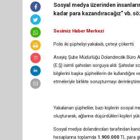
Sosyal medya üzerinden insanların i
kadar para kazandıracağız” vb. söz
Sesimiz Haber Merkezi
Polis iki şüpheliyi yakaladı, çeteyi çökertti.
Asayiş Şube Müdürlüğü Dolandırıcılık Büro Ami
(E.Ş) isimli şahısları sorguya aldı. Şahıslar 
bilgilerini başka şüphelilerin de kullandığın
etmeleriyle birlikte soruşturmayı derinleştire
Yakalanan şüpheliler, bazı kişilerin sosyal m
oluşturarak, ağlarına düşürdükleri kişileri yük
Sosyal medya dolandırıcıları tarafından kand
hesaplarına toplamda
1.900.000
TL para gö