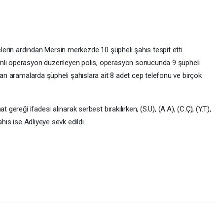
elerin ardından Mersin merkezde 10 şüpheli şahıs tespit etti.
anlı operasyon düzenleyen polis, operasyon sonucunda 9 şüpheli
ılan aramalarda şüpheli şahıslara ait 8 adet cep telefonu ve birçok
 gereği ifadesi alınarak serbest bırakılırken, (S.U), (A.A), (C.Ç), (Y.T),
 şahıs ise Adliyeye sevk edildi.