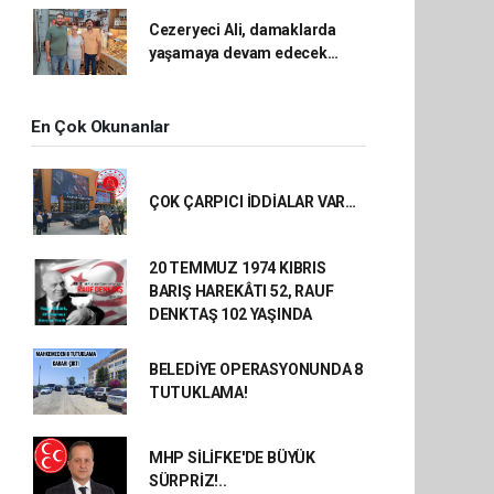
Cezeryeci Ali, damaklarda
yaşamaya devam edecek…
En Çok Okunanlar
ÇOK ÇARPICI İDDİALAR VAR…
20 TEMMUZ 1974 KIBRIS
BARIŞ HAREKÂTI 52, RAUF
DENKTAŞ 102 YAŞINDA
BELEDİYE OPERASYONUNDA 8
TUTUKLAMA!
MHP SİLİFKE'DE BÜYÜK
SÜRPRİZ!..