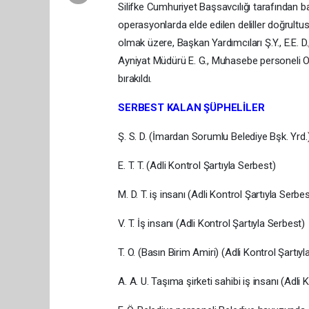
Silifke Cumhuriyet Başsavcılığı tarafından 
operasyonlarda elde edilen deliller doğrultu
olmak üzere, Başkan Yardımcıları Ş.Y., E.E. D
Ayniyat Müdürü E. G., Muhasebe personeli O. Y. 
bırakıldı.
SERBEST KALAN ŞÜPHELİLER
Ş. S. D. (İmardan Sorumlu Belediye Bşk. Yrd.)
E. T. T. (Adli Kontrol Şartıyla Serbest)
M. D. T. iş insanı (Adli Kontrol Şartıyla Serbes
V. T. İş insanı (Adli Kontrol Şartıyla Serbest)
T. O. (Basın Birim Amiri) (Adli Kontrol Şartıy
A. A. U. Taşıma şirketi sahibi iş insanı (Adli 