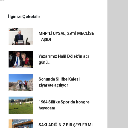
İlginizi Çekebilir
MHP’Lİ UYSAL, 2B’Yİ MECLİSE
TAŞIDI
Yazarımız Halil Dölek’in acı
günü…
Sonunda Silifke Kalesi
ziyarete açılıyor
1964 Silifke Spor da kongre
heyecanı
SAKLADIĞINIZ BİR ŞEYLER Mİ