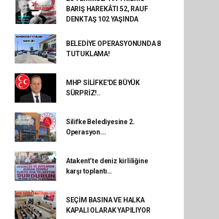
BARIŞ HAREKÂTI 52, RAUF
DENKTAŞ 102 YAŞINDA
BELEDİYE OPERASYONUNDA 8
TUTUKLAMA!
MHP SİLİFKE'DE BÜYÜK
SÜRPRİZ!..
Silifke Belediyesine 2.
Operasyon...
Atakent’te deniz kirliliğine
karşı toplantı…
SEÇİM BASINA VE HALKA
KAPALI OLARAK YAPILIYOR