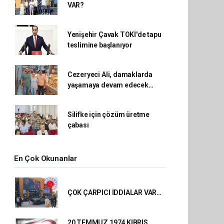
VAR?
Yenişehir Çavak TOKİ'de tapu
teslimine başlanıyor
Cezeryeci Ali, damaklarda
yaşamaya devam edecek…
Silifke için çözüm üretme
çabası
En Çok Okunanlar
ÇOK ÇARPICI İDDİALAR VAR…
20 TEMMUZ 1974 KIBRIS