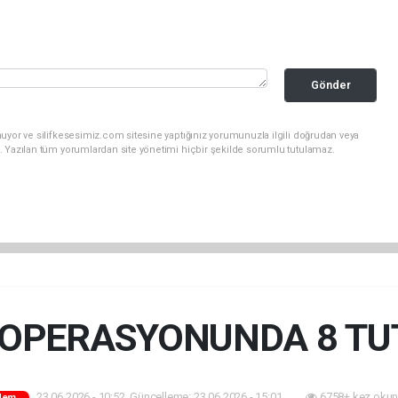
Gönder
uyor ve silifkesesimiz.com sitesine yaptığınız yorumunuzla ilgili doğrudan veya
. Yazılan tüm yorumlardan site yönetimi hiçbir şekilde sorumlu tutulamaz.
 OPERASYONUNDA 8 T
23.06.2026 - 10:52, Güncelleme: 23.06.2026 - 15:01
6758+ kez okun
dem