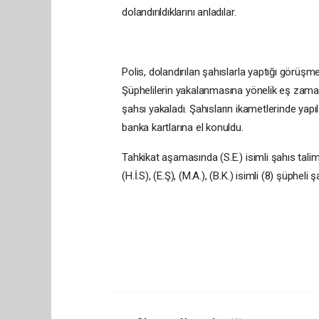
dolandırıldıklarını anladılar.
Polis, dolandırılan şahıslarla yaptığı görüşm
Şüphelilerin yakalanmasına yönelik eş zam
şahsı yakaladı. Şahısların ikametlerinde yap
banka kartlarına el konuldu.
Tahkikat aşamasında (S.E.) isimli şahıs talimat
(H.İ.S), (E.Ş), (M.A.), (B.K.) isimli (8) şüpheli