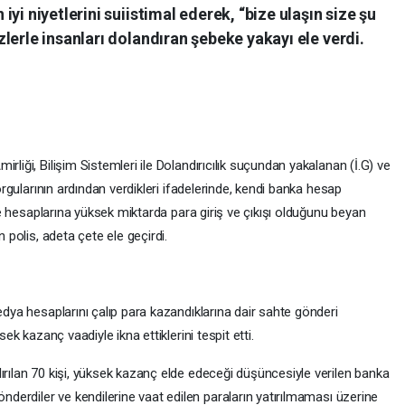
yi niyetlerini suiistimal ederek, “bize ulaşın size şu
lerle insanları dolandıran şebeke yakayı ele verdi.
rliği, Bilişim Sistemleri ile Dolandırıcılık suçundan yakalanan (İ.G) ve
sorgularının ardından verdikleri ifadelerinde, kendi banka hesap
ı ve hesaplarına yüksek miktarda para giriş ve çıkışı olduğunu beyan
n polis, adeta çete ele geçirdi.
edya hesaplarını çalıp para kazandıklarına dair sahte gönderi
sek kazanç vaadiyle ikna ettiklerini tespit etti.
ırılan 70 kişi, yüksek kazanç elde edeceği düşüncesiyle verilen banka
nderdiler ve kendilerine vaat edilen paraların yatırılmaması üzerine