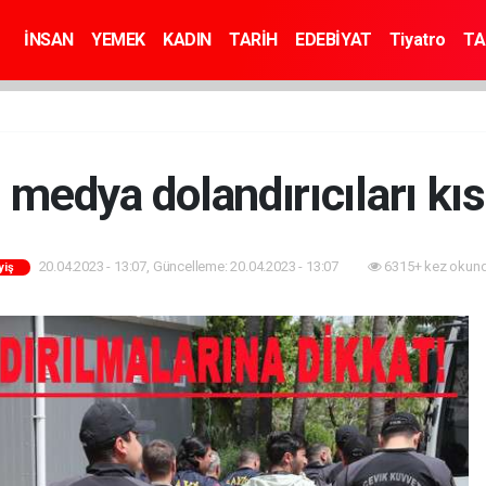
İNSAN
YEMEK
KADIN
TARİH
EDEBİYAT
Tiyatro
TA
 medya dolandırıcıları kıs
20.04.2023 - 13:07, Güncelleme: 20.04.2023 - 13:07
6315+ kez okund
yiş