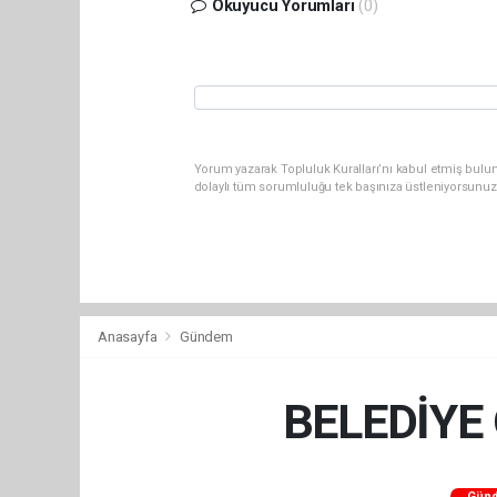
Okuyucu Yorumları
(0)
Yorum yazarak Topluluk Kuralları’nı kabul etmiş bulun
dolaylı tüm sorumluluğu tek başınıza üstleniyorsunuz
Anasayfa
Gündem
BELEDİYE
Gün