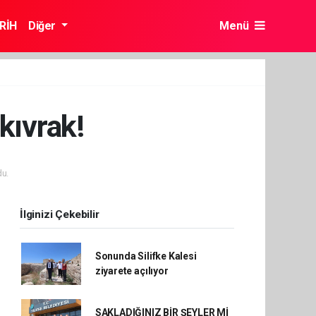
RİH
Diğer
Menü
kıvrak!
u.
İlginizi Çekebilir
Sonunda Silifke Kalesi
ziyarete açılıyor
SAKLADIĞINIZ BİR ŞEYLER Mİ