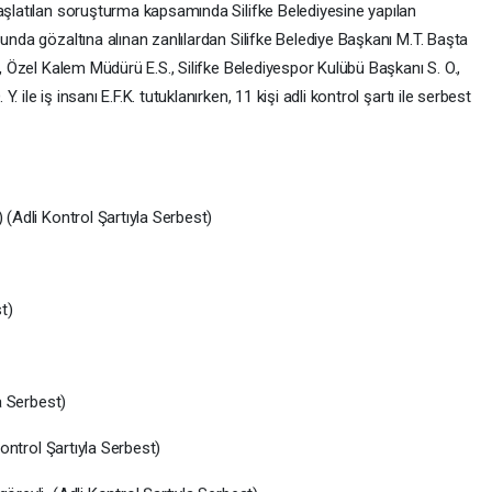
başlatılan soruşturma kapsamında Silifke Belediyesine yapılan
sunda gözaltına alınan zanlılardan Silifke Belediye Başkanı M.T. Başta
., Özel Kalem Müdürü E.S., Silifke Belediyespor Kulübü Başkanı S. O.,
ile iş insanı E.F.K. tutuklanırken, 11 kişi adli kontrol şartı ile serbest
 (Adli Kontrol Şartıyla Serbest)
t)
la Serbest)
Kontrol Şartıyla Serbest)