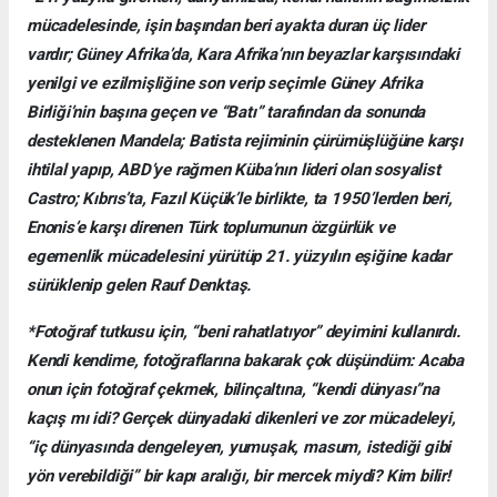
mücadelesinde, işin başından beri ayakta duran üç lider
vardır; Güney Afrika’da, Kara Afrika’nın beyazlar karşısındaki
yenilgi ve ezilmişliğine son verip seçimle Güney Afrika
Birliği’nin başına geçen ve “Batı” tarafından da sonunda
desteklenen Mandela; Batista rejiminin çürümüşlüğüne karşı
ihtilal yapıp, ABD’ye rağmen Küba’nın lideri olan sosyalist
Castro; Kıbrıs’ta, Fazıl Küçük’le birlikte, ta 1950’lerden beri,
Enonis’e karşı direnen Türk toplumunun özgürlük ve
egemenlik mücadelesini yürütüp 21. yüzyılın eşiğine kadar
sürüklenip gelen Rauf Denktaş.
*Fotoğraf tutkusu için, “beni rahatlatıyor” deyimini kullanırdı.
Kendi kendime, fotoğraflarına bakarak çok düşündüm: Acaba
onun için fotoğraf çekmek, bilinçaltına, “kendi dünyası”na
kaçış mı idi? Gerçek dünyadaki dikenleri ve zor mücadeleyi,
“iç dünyasında dengeleyen, yumuşak, masum, istediği gibi
yön verebildiği” bir kapı aralığı, bir mercek miydi? Kim bilir!