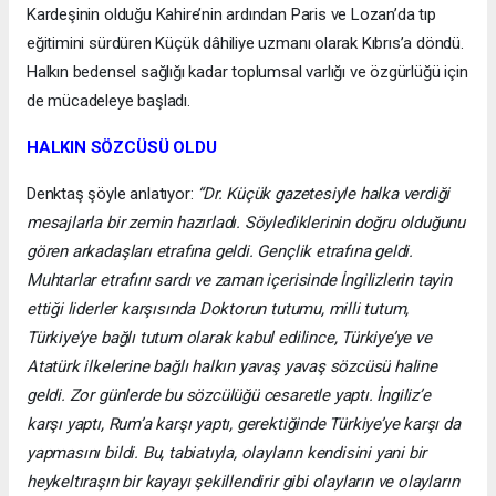
Kardeşinin olduğu Kahire’nin ardından Paris ve Lozan’da tıp
eğitimini sürdüren Küçük dâhiliye uzmanı olarak Kıbrıs’a döndü.
Halkın bedensel sağlığı kadar toplumsal varlığı ve özgürlüğü için
de mücadeleye başladı.
HALKIN SÖZCÜSÜ OLDU
Denktaş şöyle anlatıyor:
“Dr. Küçük gazetesiyle halka verdiği
mesajlarla bir zemin hazırladı. Söylediklerinin doğru olduğunu
gören arkadaşları etrafına geldi. Gençlik etrafına geldi.
Muhtarlar etrafını sardı ve zaman içerisinde İngilizlerin tayin
ettiği liderler karşısında Doktorun tutumu, milli tutum,
Türkiye’ye bağlı tutum olarak kabul edilince, Türkiye’ye ve
Atatürk ilkelerine bağlı halkın yavaş yavaş sözcüsü haline
geldi. Zor günlerde bu sözcülüğü cesaretle yaptı. İngiliz’e
karşı yaptı, Rum’a karşı yaptı, gerektiğinde Türkiye’ye karşı da
yapmasını bildi. Bu, tabiatıyla, olayların kendisini yani bir
heykeltıraşın bir kayayı şekillendirir gibi olayların ve olayların