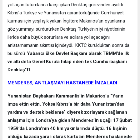
yol açan tutumlarına karşı çıkan Denktaş görevinden ayrıldı.
Kıbrıs’a Türkiye ve Yunanistan garantörlüğünde Cumhuriyet
kurması için yeşil ışık yakan İngiltere Makarios’un oyunlarına
göz yummayı sürdürürken Denktaş Türkiye’nin iyi niyetlerinin
ileride daha büyük sorunlara ve acılara yol açacağını
anlatamamanın sıkıntısı içindeydi. KKTC kurulduktan sonra da
bu sürdü.
Yabancı ülke Devlet Başkanı olarak TBMM’de ilk
ve altı defa Genel Kurula hitap eden tek Cumhurbaşkanı
Denktaş’TI.
MENDERES, ANTLAŞMAYI HASTANEDE İMZALADI
Yunanistan Başbakanı Karamanlis’in Makarios’u “Yarın
imza ettin ettin. Yoksa Kıbrıs’a bir daha Yunanistan’dan
yardım ve destek bekleme” diyerek zorlayarak sağlanan
anlaşma için Londra’ya giden Menderes’in uçağı 17 Şubat
1959’da Londra’nın 40 km yakınlarında düştü. 16 kişinin
öldüğü kazada yaralı olarak kurtulan Menderes hastanede