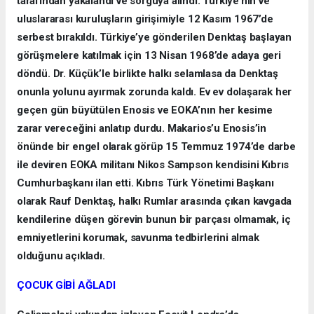
tarafından yakalandı ve sorguya alındı. Türkiye’nin ve
uluslararası kuruluşların girişimiyle 12 Kasım 1967’de
serbest bırakıldı. Türkiye’ye gönderilen Denktaş başlayan
görüşmelere katılmak için 13 Nisan 1968’de adaya geri
döndü. Dr. Küçük’le birlikte halkı selamlasa da Denktaş
onunla yolunu ayırmak zorunda kaldı. Ev ev dolaşarak her
geçen gün büyütülen Enosis ve EOKA’nın her kesime
zarar vereceğini anlatıp durdu. Makarios’u Enosis’in
önünde bir engel olarak görüp 15 Temmuz 1974’de darbe
ile deviren EOKA militanı Nikos Sampson kendisini Kıbrıs
Cumhurbaşkanı ilan etti. Kıbrıs Türk Yönetimi Başkanı
olarak Rauf Denktaş, halkı Rumlar arasında çıkan kavgada
kendilerine düşen görevin bunun bir parçası olmamak, iç
emniyetlerini korumak, savunma tedbirlerini almak
olduğunu açıkladı.
ÇOCUK GİBİ AĞLADI