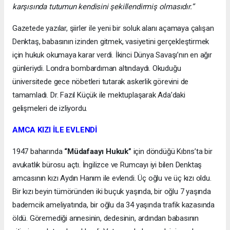
karşısında tutumun kendisini şekillendirmiş olmasıdır.”
Gazetede yazılar, şiirler ile yeni bir soluk alanı açamaya çalışan
Denktaş, babasının izinden gitmek, vasiyetini gerçekleştirmek
için hukuk okumaya karar verdi. İkinci Dünya Savaşı’nın en ağır
günleriydi. Londra bombardıman altındaydı. Okuduğu
üniversitede gece nöbetleri tutarak askerlik görevini de
tamamladı. Dr. Fazıl Küçük ile mektuplaşarak Ada’daki
gelişmeleri de izliyordu.
AMCA KIZI İLE EVLENDİ
1947 baharında
“Müdafaayı Hukuk”
için döndüğü Kıbrıs’ta bir
avukatlık bürosu açtı. İngilizce ve Rumcayı iyi bilen Denktaş
amcasının kızı Aydın Hanım ile evlendi. Üç oğlu ve üç kızı oldu.
Bir kızı beyin tümöründen iki buçuk yaşında, bir oğlu 7 yaşında
bademcik ameliyatında, bir oğlu da 34 yaşında trafik kazasında
öldü. Göremediği annesinin, dedesinin, ardından babasının