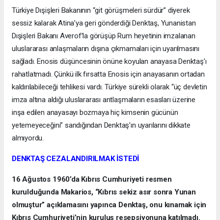
Türkiye Dışişleri Bakanının “git görüşmeleri sürdür” diyerek
sessiz kalarak Atina’ya geri gönderdiği Denktaş, Yunanistan
Dışişleri Bakanı Averof’la görüşüp Rum heyetinin imzalanan
uluslararası anlaşmaların dışına çıkmamaları için uyarılmasını
sağladı. Enosis düşüncesinin önüne koyulan anayasa Denktaş’ı
rahatlatmadı. Çünkü ilk fırsatta Enosis için anayasanın ortadan
kaldırılabileceği tehlikesi vardı. Türkiye sürekli olarak “üç devletin
imza altına aldığı uluslararası antlaşmaların esasları üzerine
inşa edilen anayasayı bozmaya hiç kimsenin gücünün
yetemeyeceğini” sandığından Denktaş’ın uyarılarını dikkate
almıyordu.
DENKTAŞ CEZALANDIRILMAK İSTEDİ
16 Ağustos 1960’da Kıbrıs Cumhuriyeti resmen
kurulduğunda Makarios, “Kıbrıs sekiz asır sonra Yunan
olmuştur” açıklamasını yapınca Denktaş, onu kınamak için
Kıbrıs Cumhuriyeti’nin kuruluş resepsiyonuna katılmadı.