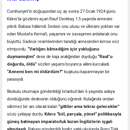
Cumhuriyet’in doğuşundan üç ay sonra 27 Ocak 1924 günü
Kıbrıs’ta gözlerini açan Rauf Denktaş 1.5 yaşında annesini
yitirdi. Babası hâkimdi. Dedesi onu ulusu ve ülkesini yoktan var
eden Mustafa Kemal’i, yaşamını ve savaşımını anlatarak onu
büyüttü. Sadece resimlerinden tanıdığı annesinden kimse söz
etmiyordu.
“Varlığını bilmediğim için yokluğunu
duymamıştım”
dese de kapı aralığından duyduğu
“Rauf’u
doğurdu, öldü”
sözleri yaşamı boyunca aklını kurcaladı.
“Annemi ben mi öldürdüm?”
kuşkusu kapanmayan bir
yarasıydı.
İlkokulu okumaya gönderildiği İstanbul’dan 6 yaşında adaya
döndüğünde dedesinin öldüğünü öğrendi. Kulağında ondan
silinmez bir anı olarak kalan
“gittiler ama tekrar gelecekler”
sözü çınlayıp durdu.
Kıbrıs “böl, parçala, yönet” politikasıyla
güneş batmayan imparatorluk kuran İngilizlerin işgali
altındaydı
. Babası gönderdiği İngiliz yatılı okulunda Rum/Türk