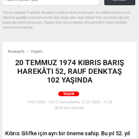
Yorum yazarak Topluluk Kuralları’nı kabul etmiş bulunuyor ve silifkesesimiz.com
sitesine yaptığınız yorumunuzla ilgili doğrudan veya dolaylı tüm sorumluluğu tek
başınıza üstleniyorsunuz. Yazılan tüm yorumlardan site yönetimi hiçbir şekilde
sorumlu tutulamaz.
Anasayfa
Yaşam
20 TEMMUZ 1974 KIBRIS BARIŞ
HAREKÂTI 52, RAUF DENKTAŞ
102 YAŞINDA
YAŞAM
19.07.2026 - 16:27, Güncelleme: 21.07.2026 - 11:34
5356 kez okundu.
Kıbrıs Silifke için ayrı bir öneme sahip. Bu yıl 52. yıl