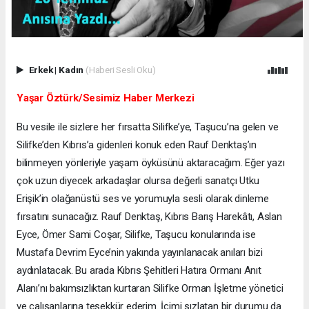
Erkek
|
Kadın
(Haberi Sesli Oku)
Yaşar Öztürk/Sesimiz Haber Merkezi
Bu vesile ile sizlere her fırsatta Silifke’ye, Taşucu’na gelen ve
Silifke’den Kıbrıs’a gidenleri konuk eden Rauf Denktaş’ın
bilinmeyen yönleriyle yaşam öyküsünü aktaracağım. Eğer yazı
çok uzun diyecek arkadaşlar olursa değerli sanatçı Utku
Erişik’in olağanüstü ses ve yorumuyla sesli olarak dinleme
fırsatını sunacağız. Rauf Denktaş, Kıbrıs Barış Harekâtı, Aslan
Eyce, Ömer Sami Coşar, Silifke, Taşucu konularında ise
Mustafa Devrim Eyce’nin yakında yayınlanacak anıları bizi
aydınlatacak. Bu arada Kıbrıs Şehitleri Hatıra Ormanı Anıt
Alanı’nı bakımsızlıktan kurtaran Silifke Orman İşletme yönetici
ve çalışanlarına teşekkür ederim. İçimi sızlatan bir durumu da