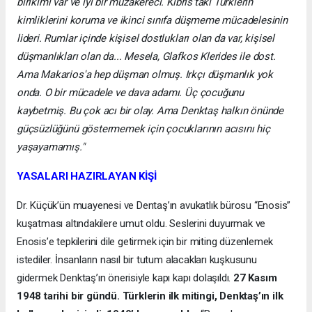
birikimi var ve iyi bir müzakereci. Kıbrıs'taki Türklerin
kimliklerini koruma ve ikinci sınıfa düşmeme mücadelesinin
lideri. Rumlar içinde kişisel dostlukları olan da var, kişisel
düşmanlıkları olan da... Mesela, Glafkos Klerides ile dost.
Ama Makarios'a hep düşman olmuş. Irkçı düşmanlık yok
onda. O bir mücadele ve dava adamı. Üç çocuğunu
kaybetmiş. Bu çok acı bir olay. Ama Denktaş halkın önünde
güçsüzlüğünü göstermemek için çocuklarının acısını hiç
yaşayamamış."
YASALARI HAZIRLAYAN KİŞİ
Dr. Küçük’ün muayenesi ve Dentaş’ın avukatlık bürosu “Enosis”
kuşatması altındakilere umut oldu. Seslerini duyurmak ve
Enosis’e tepkilerini dile getirmek için bir miting düzenlemek
istediler. İnsanların nasıl bir tutum alacakları kuşkusunu
gidermek Denktaş’ın önerisiyle kapı kapı dolaşıldı.
27 Kasım
1948 tarihi bir gündü. Türklerin ilk mitingi, Denktaş’ın ilk