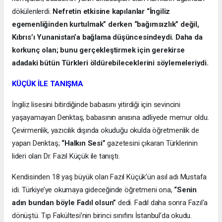
dökülenlerdi.
Nefretin etkisine kapılanlar “İngiliz
egemenliğinden kurtulmak” derken “bağımsızlık” değil,
Kıbrıs’ı Yunanistan’a bağlama düşüncesindeydi. Daha da
korkunç olan; bunu gerçekleştirmek için gerekirse
adadaki bütün Türkleri öldürebileceklerini söylemeleriydi.
KÜÇÜK İLE TANIŞMA
İngiliz lisesini bitirdiğinde babasını yitirdiği için sevincini
yaşayamayan Denktaş, babasının anısına adliyede memur oldu.
Çevirmenlik, yazıcılık dışında okuduğu okulda öğretmenlik de
yapan Denktaş;
“Halkın Sesi”
gazetesini çıkaran Türklerinin
lideri olan Dr. Fazıl Küçük ile tanıştı.
Kendisinden 18 yaş büyük olan Fazıl Küçük’ün asıl adı Mustafa
idi. Türkiye’ye okumaya gideceğinde öğretmeni ona,
“Senin
adın bundan böyle Fadıl olsun”
dedi. Fadıl daha sonra Fazıl‘a
dönüştü. Tıp Fakültesi’nin birinci sınıfını İstanbul’da okudu.