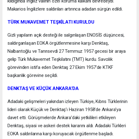
kıldığında İngiliz valinin özel koruma kalkanı devredeydi.
Makarios İngilizlere saldırıları artırınca adadan sürgün edildi.
TÜRK MUKAVEMET TEŞKİLATI KURULDU
Gizli yapıların açık desteği ile salgınlaşan ENOSİS düşüncesi,
saldırganlaşan EOKA örgütlenmesine karşı Denktaş,
Nalbantoğlu ve Tanrısevdi 27 Temmuz 1957 gecesi bir araya
gelip Türk Mukavemet Teşkilatını (TMT) kurdu. Savcılık
görevinden istifa eden Denktaş 27 Ekim 1957’de KTKF
başkanlık görevine seçildi.
DENKTAŞ VE KÜÇÜK ANKARA’DA
Adadaki gelişmeleri yakından izleyen Türkiye, Kıbrıs Türklerinin
lideri olarak Küçük ve Denktaş’ı Haziran 1958’de Ankara’ya
davet etti. Görüşmelerde Ankara’daki yetkilileri etkileyen
Denktaş, siyasi ve askeri destek kararını aldı. Adadaki Türkleri
EOKA saldırılarına karşı koruyacak örgütlenme başladı.