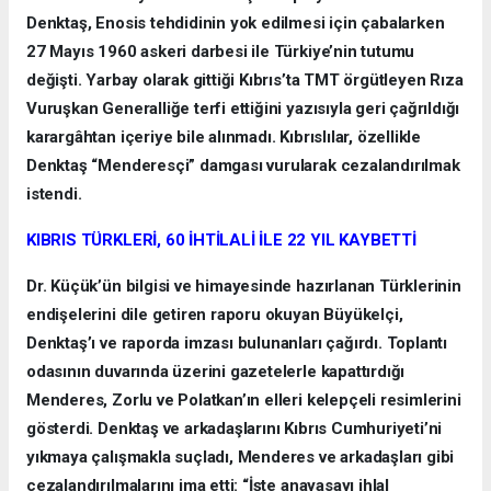
Denktaş, Enosis tehdidinin yok edilmesi için çabalarken
27 Mayıs 1960 askeri darbesi ile Türkiye’nin tutumu
değişti. Yarbay olarak gittiği Kıbrıs’ta TMT örgütleyen Rıza
Vuruşkan Generalliğe terfi ettiğini yazısıyla geri çağrıldığı
karargâhtan içeriye bile alınmadı. Kıbrıslılar, özellikle
Denktaş “Menderesçi” damgası vurularak cezalandırılmak
istendi.
KIBRIS TÜRKLERİ, 60 İHTİLALİ İLE 22 YIL KAYBETTİ
Dr. Küçük’ün bilgisi ve himayesinde hazırlanan Türklerinin
endişelerini dile getiren raporu okuyan Büyükelçi,
Denktaş’ı ve raporda imzası bulunanları çağırdı. Toplantı
odasının duvarında üzerini gazetelerle kapattırdığı
Menderes, Zorlu ve Polatkan’ın elleri kelepçeli resimlerini
gösterdi. Denktaş ve arkadaşlarını Kıbrıs Cumhuriyeti’ni
yıkmaya çalışmakla suçladı, Menderes ve arkadaşları gibi
cezalandırılmalarını ima etti: “İşte anayasayı ihlal