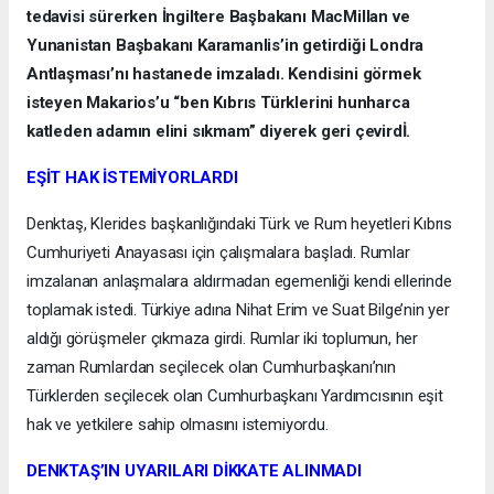
tedavisi sürerken İngiltere Başbakanı MacMillan ve
Yunanistan Başbakanı Karamanlis’in getirdiği Londra
Antlaşması’nı hastanede imzaladı. Kendisini görmek
isteyen Makarios’u “ben Kıbrıs Türklerini hunharca
katleden adamın elini sıkmam” diyerek geri çevirdİ.
EŞİT HAK İSTEMİYORLARDI
Denktaş, Klerides başkanlığındaki Türk ve Rum heyetleri Kıbrıs
Cumhuriyeti Anayasası için çalışmalara başladı. Rumlar
imzalanan anlaşmalara aldırmadan egemenliği kendi ellerinde
toplamak istedi. Türkiye adına Nihat Erim ve Suat Bilge’nin yer
aldığı görüşmeler çıkmaza girdi. Rumlar iki toplumun, her
zaman Rumlardan seçilecek olan Cumhurbaşkanı’nın
Türklerden seçilecek olan Cumhurbaşkanı Yardımcısının eşit
hak ve yetkilere sahip olmasını istemiyordu.
DENKTAŞ’IN UYARILARI DİKKATE ALINMADI