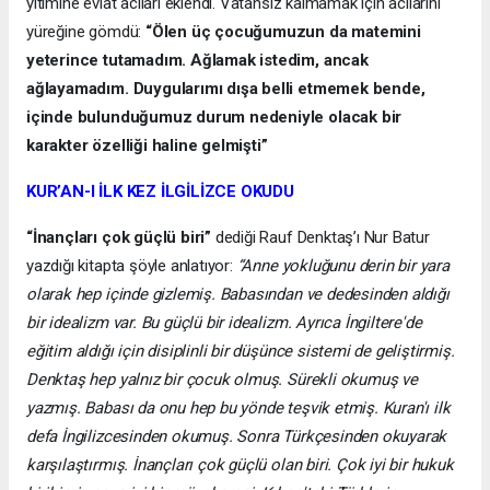
yitimine evlat acıları eklendi. Vatansız kalmamak için acılarını
yüreğine gömdü:
“Ölen üç çocuğumuzun da matemini
yeterince tutamadım. Ağlamak istedim, ancak
ağlayamadım. Duygularımı dışa belli etmemek bende,
içinde bulunduğumuz durum nedeniyle olacak bir
karakter özelliği haline gelmişti”
KUR’AN-I İLK KEZ İLGİLİZCE OKUDU
“İnançları çok güçlü biri”
dediği Rauf Denktaş’ı Nur Batur
yazdığı kitapta şöyle anlatıyor:
“Anne yokluğunu derin bir yara
olarak hep içinde gizlemiş. Babasından ve dedesinden aldığı
bir idealizm var. Bu güçlü bir idealizm. Ayrıca İngiltere'de
eğitim aldığı için disiplinli bir düşünce sistemi de geliştirmiş.
Denktaş hep yalnız bir çocuk olmuş. Sürekli okumuş ve
yazmış. Babası da onu hep bu yönde teşvik etmiş. Kuran'ı ilk
defa İngilizcesinden okumuş. Sonra Türkçesinden okuyarak
karşılaştırmış. İnançları çok güçlü olan biri. Çok iyi bir hukuk