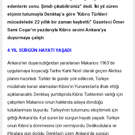
edenlerin sonu. Şimdi çıkabilirsiniz” dedi. İki yıl süren
elçinin tutumuyla Denktaş’a göre “Kıbrıs Türkleri
mücadelede 22 yıllık bir zaman kaybetti.” Gazeteci Ömer
Sami Coşar’ın yazılarıyla Kıbrıs sesini Ankara’ya
duyurmaya çalıştı
.
4 YIL SÜRGÜN HAYATI YAŞADI
Ankara’nın duyarsızlığından yararlanan Makarios 1963’de
uygulamaya koyacağı Tarihe Kanlı Noel olarak geçen Akritas
planını hazırladı. Türkler iki günde yok edilecek, Türkiye
müdahale kararı alamadan Kıbrıs’ın Yunanistan’a ilhak ettiği
açıklanacaktı. Denktaş yurtdışında Kıbrıs Türklerinin varlığı için
çalışırken Makarios onun hakkında adaya döndüğü
tutuklanması buyurdu. Türkiye’nin tutumunu eleştirmek için
gittiği Ankara’da 4 yıl süren bir sürgün hayatı yaşadı. Türkiye
onun Kıbrıs’a dönmesine izin vermiyordu. Dedikodulara ve
iftiralara gün doğdu. Denktaş’ı üzen Ankara’da sürgün