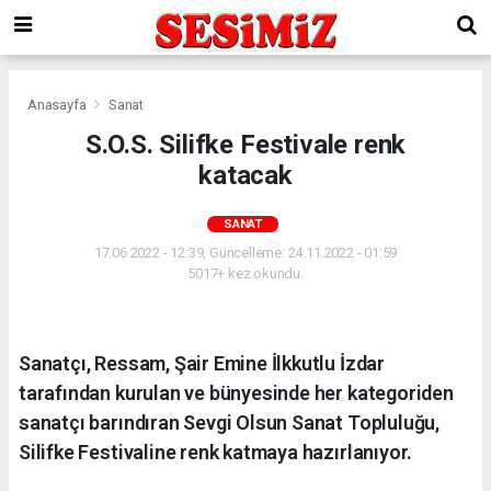
Anasayfa
Sanat
S.O.S. Silifke Festivale renk
katacak
SANAT
17.06.2022 - 12:39, Güncelleme: 24.11.2022 - 01:59
5017+ kez okundu.
Sanatçı, Ressam, Şair Emine İlkkutlu İzdar
tarafından kurulan ve bünyesinde her kategoriden
sanatçı barındıran Sevgi Olsun Sanat Topluluğu,
Silifke Festivaline renk katmaya hazırlanıyor.