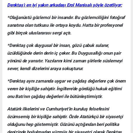
Denktaş’ı en iyi yakın arkadaşı Erol Manisalı şöyle özetliyor:
*Olağanüstü gözlemci bir insandır. Bu gözlemciliğini fotoğraf
sanatına olan tutkusu ile ortaya koydu. Hatta bir profesyonel
gibi birçok uluslararası sergi açtı.
*Denktaş çok duygusal bir insan, gözü çabuk sulanır,
üzüldüğünde derin derin iç çeker. Bu Duygusallığı onun şair
yönünü de yansıtır. Yazılarını kimi zaman şiirlerle süslemeyi
sever, kendi dizelerini araya sokuşturur.
*Denktaş aynı zamanda uygar ve çağdaş değerlere çok önem
veren bir kişiliğe sahiptir. İngiltere’de gördüğü hukuk eğitimi
onu Batı’nın çağdaş değerleri ile bütünleştirmiştir.
Atatürk ilkelerini ve Cumhuriyet’in kuruluş felsefesini
özümsemiş bir kişiliğe sahiptir. Özde Atatürkçü bir siyasetçi
olduğunu hep göstermiştir. Gözünü açtığından beri politika
denizinde boğulmadan yüzmüş bir siyasetçi olarak Denktaş,