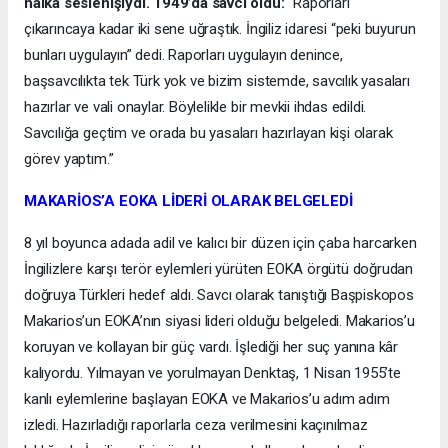
halka seslenişiydi. 1949’da savcı oldu:
“Raporları
çıkarıncaya kadar iki sene uğraştık. İngiliz idaresi “peki buyurun
bunları uygulayın” dedi. Raporları uygulayın denince,
başsavcılıkta tek Türk yok ve bizim sistemde, savcılık yasaları
hazırlar ve vali onaylar. Böylelikle bir mevkii ihdas edildi.
Savcılığa geçtim ve orada bu yasaları hazırlayan kişi olarak
görev yaptım.”
MAKARİOS’A EOKA LİDERİ OLARAK BELGELEDİ
8 yıl boyunca adada adil ve kalıcı bir düzen için çaba harcarken
İngilizlere karşı terör eylemleri yürüten EOKA örgütü doğrudan
doğruya Türkleri hedef aldı. Savcı olarak tanıştığı Başpiskopos
Makarios’un EOKA’nın siyasi lideri olduğu belgeledi. Makarios’u
koruyan ve kollayan bir güç vardı. İşlediği her suç yanına kâr
kalıyordu. Yılmayan ve yorulmayan Denktaş, 1 Nisan 1955’te
kanlı eylemlerine başlayan EOKA ve Makarios’u adım adım
izledi. Hazırladığı raporlarla ceza verilmesini kaçınılmaz