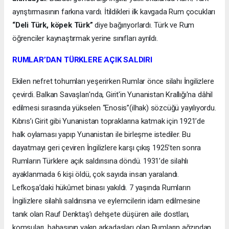
ayrıştırmasının farkına vardı. İtildikleri ilk kavgada Rum çocukları
“Deli Türk, köpek Türk”
diye bağırıyorlardı. Türk ve Rum
öğrenciler kaynaştırmak yerine sınıfları ayrıldı.
RUMLAR’DAN TÜRKLERE AÇIK SALDIRI
Ekilen nefret tohumları yeşerirken Rumlar önce silahı İngilizlere
çevirdi. Balkan Savaşları'nda, Girit'in Yunanistan Krallığı'na dâhil
edilmesi sırasında yükselen “Enosis”(ilhak) sözcüğü yayılıyordu.
Kıbrıs’ı Girit gibi Yunanistan topraklarına katmak için 1921’de
halk oylaması yapıp Yunanistan ile birleşme istediler. Bu
dayatmayı geri çeviren İngilizlere karşı çıkış 1925’ten sonra
Rumların Türklere açık saldırısına döndü. 1931’de silahlı
ayaklanmada 6 kişi öldü, çok sayıda insan yaralandı.
Lefkoşa’daki hükûmet binası yakıldı. 7 yaşında Rumların
İngilizlere silahlı saldırısına ve eylemcilerin idam edilmesine
tanık olan Rauf Denktaş’ı dehşete düşüren aile dostları,
komşuları, babasının yakın arkadaşları olan Rumların ağzından