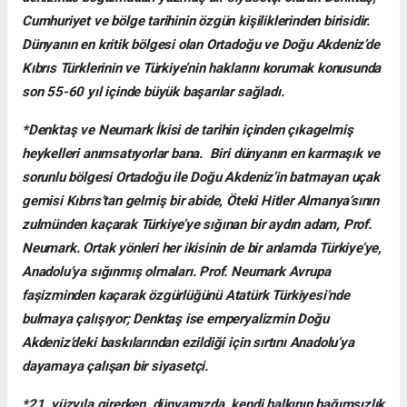
Cumhuriyet ve bölge tarihinin özgün kişiliklerinden birisidir.
Dünyanın en kritik bölgesi olan Ortadoğu ve Doğu Akdeniz’de
Kıbrıs Türklerinin ve Türkiye’nin haklarını korumak konusunda
son 55-60 yıl içinde büyük başarılar sağladı.
*Denktaş ve Neumark İkisi de tarihin içinden çıkagelmiş
heykelleri anımsatıyorlar bana. Biri dünyanın en karmaşık ve
sorunlu bölgesi Ortadoğu ile Doğu Akdeniz’in batmayan uçak
gemisi Kıbrıs’tan gelmiş bir abide, Öteki Hitler Almanya’sının
zulmünden kaçarak Türkiye’ye sığınan bir aydın adam, Prof.
Neumark. Ortak yönleri her ikisinin de bir anlamda Türkiye’ye,
Anadolu’ya sığınmış olmaları. Prof. Neumark Avrupa
faşizminden kaçarak özgürlüğünü Atatürk Türkiyesi’nde
bulmaya çalışıyor; Denktaş ise emperyalizmin Doğu
Akdeniz’deki baskılarından ezildiği için sırtını Anadolu’ya
dayamaya çalışan bir siyasetçi.
*21. yüzyıla girerken, dünyamızda, kendi halkının bağımsızlık