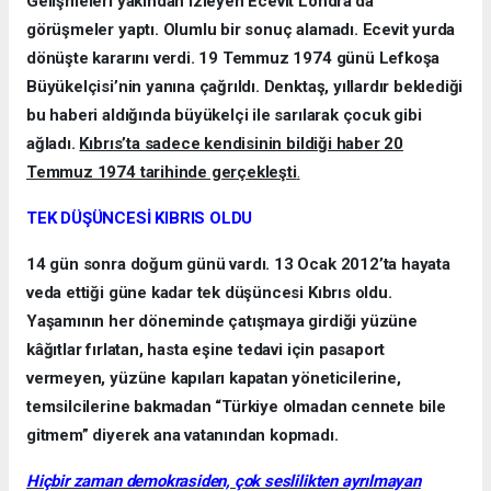
Gelişmeleri yakından izleyen Ecevit Londra’da
görüşmeler yaptı. Olumlu bir sonuç alamadı. Ecevit yurda
dönüşte kararını verdi. 19 Temmuz 1974 günü Lefkoşa
Büyükelçisi’nin yanına çağrıldı. Denktaş, yıllardır beklediği
bu haberi aldığında büyükelçi ile sarılarak çocuk gibi
ağladı.
Kıbrıs’ta sadece kendisinin bildiği haber 20
Temmuz 1974 tarihinde gerçekleşti
.
TEK DÜŞÜNCESİ KIBRIS OLDU
14 gün sonra doğum günü vardı. 13 Ocak 2012’ta hayata
veda ettiği güne kadar tek düşüncesi Kıbrıs oldu.
Yaşamının her döneminde çatışmaya girdiği yüzüne
kâğıtlar fırlatan, hasta eşine tedavi için pasaport
vermeyen, yüzüne kapıları kapatan yöneticilerine,
temsilcilerine bakmadan “Türkiye olmadan cennete bile
gitmem” diyerek ana vatanından kopmadı.
Hiçbir zaman demokrasiden, çok seslilikten ayrılmayan