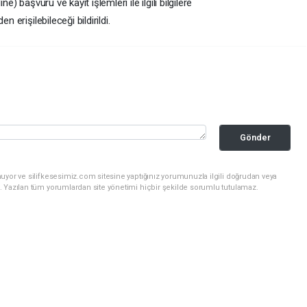
e) başvuru ve kayıt işlemleri ile ilgili bilgilere
 erişilebileceği bildirildi.
Gönder
uyor ve silifkesesimiz.com sitesine yaptığınız yorumunuzla ilgili doğrudan veya
. Yazılan tüm yorumlardan site yönetimi hiçbir şekilde sorumlu tutulamaz.