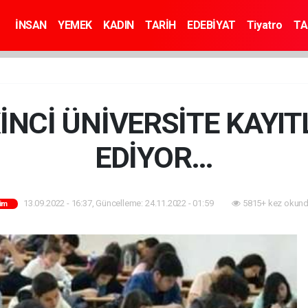
İNSAN
YEMEK
KADIN
TARİH
EDEBİYAT
Tiyatro
TA
KİNCİ ÜNİVERSİTE KAYI
EDİYOR…
13.09.2022 - 16:37, Güncelleme: 24.11.2022 - 01:59
5815+ kez okund
tim