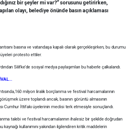
ığınız bir şeyler mi var?” sorusunu getirirken,
yapılan olayı, belediye önünde basın açıklaması
lantısını basına ve vatandaşa kapalı olarak gerçekleşirken, bu durumu
yeleri protesto ettiler.
rdından Silifke’de sosyal medya paylaşımları bu haberle çalkalandı.
İVAL…
ntısında,160 milyon liralık borçlanma ve festival harcamalarının
görüşmek üzere toplandı ancak, basının görüntü almasının
ı Cumhur İttifakı üyelerinin meclisi terk etmesiyle sonuçlandı.
nma talebi ve festival harcamalarının ihalesiz bir şekilde doğrudan
 kaynağı kullanımını yakından ilgilendiren kritik maddelerin