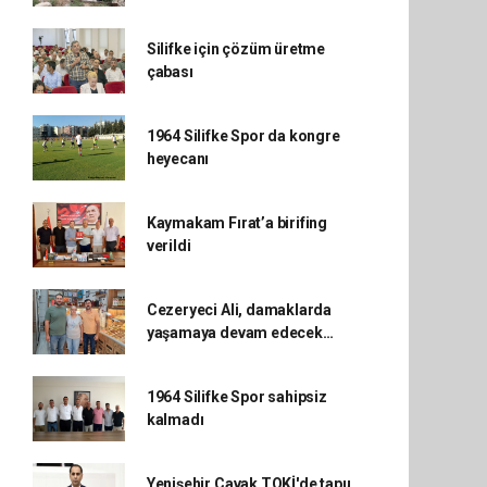
Silifke için çözüm üretme
çabası
1964 Silifke Spor da kongre
heyecanı
Kaymakam Fırat’a birifing
verildi
Cezeryeci Ali, damaklarda
yaşamaya devam edecek…
1964 Silifke Spor sahipsiz
kalmadı
Yenişehir Çavak TOKİ'de tapu