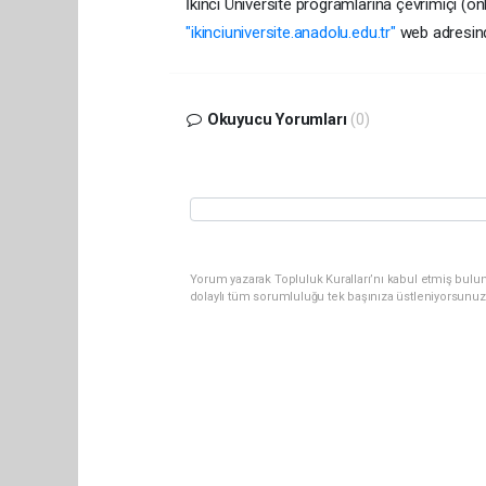
İkinci Üniversite programlarına çevrimiçi (onlin
"ikinciuniversite.anadolu.edu.tr"
web adresinden
Okuyucu Yorumları
(0)
Yorum yazarak Topluluk Kuralları’nı kabul etmiş bulun
dolaylı tüm sorumluluğu tek başınıza üstleniyorsunuz