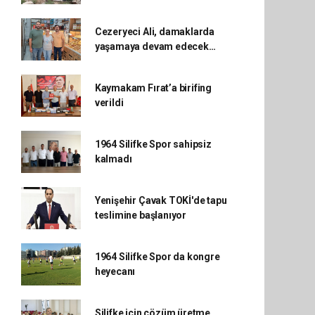
Cezeryeci Ali, damaklarda
yaşamaya devam edecek…
Kaymakam Fırat’a birifing
verildi
1964 Silifke Spor sahipsiz
kalmadı
Yenişehir Çavak TOKİ'de tapu
teslimine başlanıyor
1964 Silifke Spor da kongre
heyecanı
Silifke için çözüm üretme