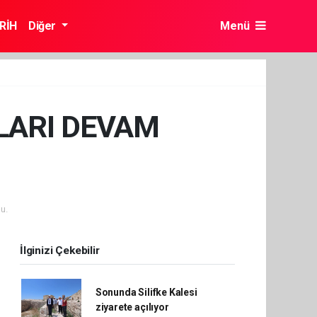
RİH
Diğer
Menü
TLARI DEVAM
u.
İlginizi Çekebilir
Sonunda Silifke Kalesi
ziyarete açılıyor