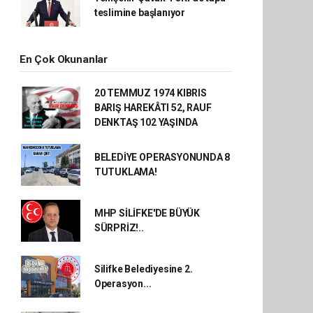
teslimine başlanıyor
En Çok Okunanlar
20 TEMMUZ 1974 KIBRIS
BARIŞ HAREKÂTI 52, RAUF
DENKTAŞ 102 YAŞINDA
BELEDİYE OPERASYONUNDA 8
TUTUKLAMA!
MHP SİLİFKE'DE BÜYÜK
SÜRPRİZ!..
Silifke Belediyesine 2.
Operasyon...