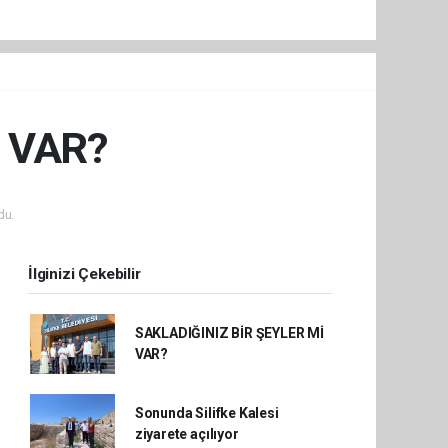
İ VAR?
du.
İlginizi Çekebilir
SAKLADIĞINIZ BİR ŞEYLER Mİ
VAR?
Sonunda Silifke Kalesi
ziyarete açılıyor