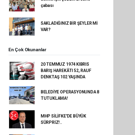
çabası
SAKLADIĞINIZ BİR ŞEYLER Mİ
VAR?
En Çok Okunanlar
20 TEMMUZ 1974 KIBRIS
BARIŞ HAREKÂTI 52, RAUF
DENKTAŞ 102 YAŞINDA
BELEDİYE OPERASYONUNDA 8
TUTUKLAMA!
MHP SİLİFKE'DE BÜYÜK
SÜRPRİZ!..