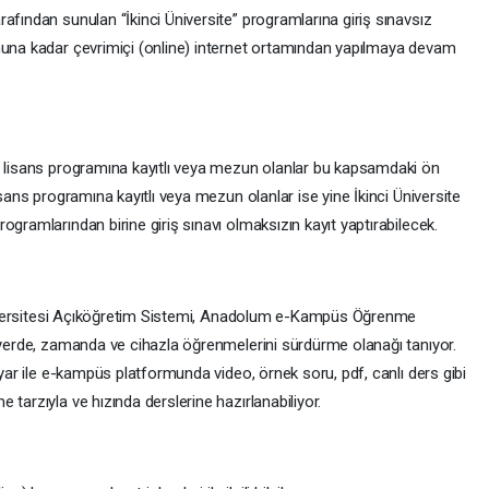
afından sunulan “İkinci Üniversite” programlarına giriş sınavsız
nuna kadar çevrimiçi (online) internet ortamından yapılmaya devam
n lisans programına kayıtlı veya mezun olanlar bu kapsamdaki ön
isans programına kayıtlı veya mezun olanlar ise yine İkinci Üniversite
ogramlarından birine giriş sınavı olmaksızın kayıt yaptırabilecek.
 Üniversitesi Açıköğretim Sistemi, Anadolum e-Kampüs Öğrenme
i yerde, zamanda ve cihazla öğrenmelerini sürdürme olanağı tanıyor.
ayar ile e-kampüs platformunda video, örnek soru, pdf, canlı ders gibi
tarzıyla ve hızında derslerine hazırlanabiliyor.