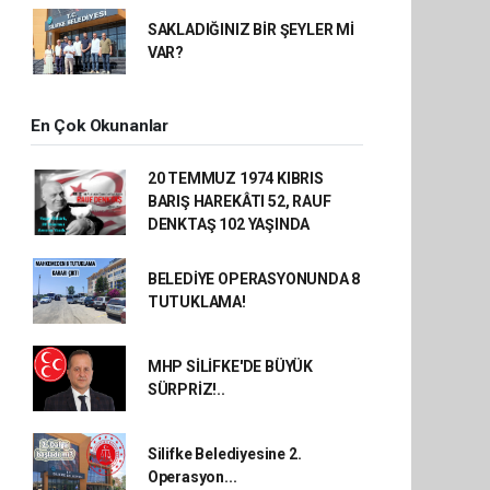
SAKLADIĞINIZ BİR ŞEYLER Mİ
VAR?
En Çok Okunanlar
20 TEMMUZ 1974 KIBRIS
BARIŞ HAREKÂTI 52, RAUF
DENKTAŞ 102 YAŞINDA
BELEDİYE OPERASYONUNDA 8
TUTUKLAMA!
MHP SİLİFKE'DE BÜYÜK
SÜRPRİZ!..
Silifke Belediyesine 2.
Operasyon...