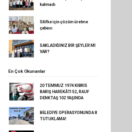
kalmadı
Silifke için çözüm üretme
çabası
SAKLADIĞINIZ BİR ŞEYLER Mİ
VAR?
En Çok Okunanlar
20 TEMMUZ 1974 KIBRIS
BARIŞ HAREKÂTI 52, RAUF
DENKTAŞ 102 YAŞINDA
BELEDİYE OPERASYONUNDA 8
TUTUKLAMA!