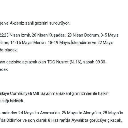
e ve Akdeniz sahil gezisini sürdürüyor.
yla 22;23 Nisan İzmir, 26 Nisan Kuşadası, 28 Nisan Bodrum, 3-5 Mayıs
Girne, 14-15 Mayıs Mersin, 18-19 Mayıs İskenderun ve 22 Mayıs
nda olacak.
arın gezisine açılacak olan TCG Nusret (N-16), sabah 09.30-
ecek.
kiye Cumhuriyeti Milli Savunma Bakanlığının izinleri ile halkın
ağı bildirildi.
 ardından 24 Mayıs’ta Anamur’da, 26 Mayıs’ta Alanya’da, 28 Mayıs’ta
n’da Didim’de ve son olarak 8 Haziran’da Ayvalık’ta görücüye çıkacak.