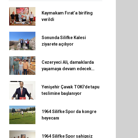
Kaymakam Fırat’a birifing
verildi
Sonunda Silifke Kalesi
ziyarete açılıyor
Cezeryeci Ali, damaklarda
yaşamaya devam edecek…
Yenişehir Çavak TOKİ'de tapu
teslimine başlanıyor
1964 Silifke Spor da kongre
heyecanı
1964 Silifke Spor sahipsiz