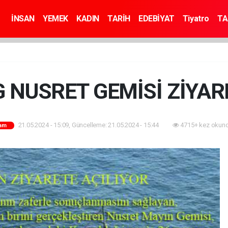
İNSAN
YEMEK
KADIN
TARİH
EDEBİYAT
Tiyatro
TA
G NUSRET GEMİSİ ZİYAR
21.05.2024 - 15:09, Güncelleme: 21.05.2024 - 15:44
4715+ kez okund
am