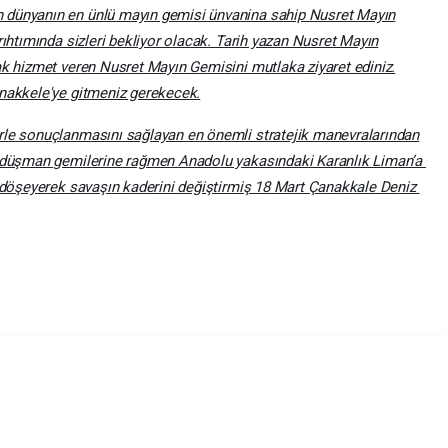
en dünyanın en ünlü mayın gemisi ünvanina sahip Nusret Mayın
rıhtımında sizleri bekliyor olacak. Tarih yazan Nusret Mayın
ak hizmet veren Nusret Mayın Gemisini mutlaka ziyaret ediniz.
anakkele'ye gitmeniz gerekecek.
rle sonuçlanmasını sağlayan en önemli stratejik manevralarından
i, düşman gemilerine rağmen Anadolu yakasındaki Karanlık Liman’a
k döşeyerek savaşın kaderini değiştirmiş 18 Mart Çanakkale Deniz