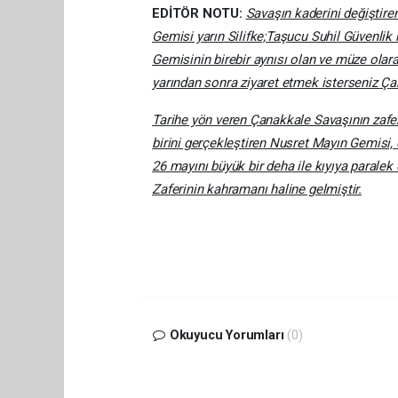
EDİTÖR NOTU:
Savaşın kaderini değiştir
Gemisi yarın Silifke;Taşucu Suhil Güvenlik 
Gemisinin birebir aynısı olan ve müze olar
yarından sonra ziyaret etmek isterseniz Ç
Tarihe yön veren Çanakkale Savaşının zafe
birini gerçekleştiren Nusret Mayın Gemis
26 mayını büyük bir deha ile kıyıya parale
Zaferinin kahramanı haline gelmiştir.
Okuyucu Yorumları
(0)