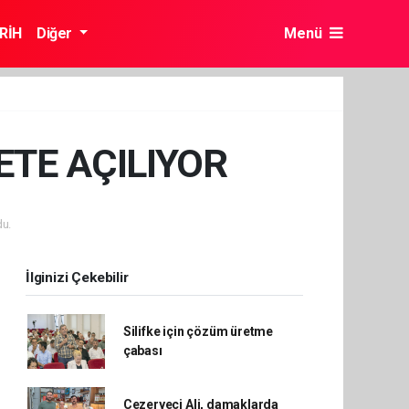
RİH
Diğer
Menü
ETE AÇILIYOR
u.
İlginizi Çekebilir
Silifke için çözüm üretme
çabası
Cezeryeci Ali, damaklarda