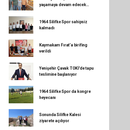
yaşamaya devam edecek…
1964 Silifke Spor sahipsiz
kalmadı
Kaymakam Fırat’a birifing
verildi
Yenişehir Çavak TOKİ'de tapu
teslimine başlanıyor
1964 Silifke Spor da kongre
heyecanı
Sonunda Silifke Kalesi
ziyarete açılıyor