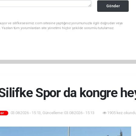
Gönder
uyor ve silifkesesimiz.com sitesine yaptığınız yorumunuzla ilgili doğrudan veya
. Yazılan tüm yorumlardan site yönetimi hiçbir şekilde sorumlu tutulamaz.
Silifke Spor da kongre he
03.08.2026 - 15:13, Güncelleme: 03.08.2026 - 15:13
1905 kez okundu
or