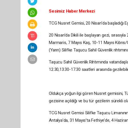
Sesimiz Haber Merkezi
TCG Nusret Gemisi, 20 Nisan’da başladığı Eg
20 Nisan’da Dikili ile başlayan gezi, sırası
Marmaris, 7 Mayıs Kaş, 10-11 Mayıs Kıbrıs/
(Yarın) Silifke Taşucu Sahil Güvenlik rıhtımı
Taşucu Sahil Güvenlik Rıhtımında vatandaşl
12.30,13.30-17.30 saatleri arasında gezilebil
Oldukça yoğun ilgi gören Nusret gemisini, Tür
gezisine açıldığı ve bu tür gezilerin sürekli olac
TCG Nusret Gemisi Silifke Taşucu Limanının
Antalya’da, 31 Mayıs’ta Fethiye’de, 4 Hazira