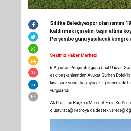
Silifke Belediyespor olan ismini 1
kaldırmak için elini taşın altına k
Perşembe günü yapılacak kongre için
Sesimiz Haber Merkezi
6 Ağustos Perşembe günü Ünal Ünüvar Sosyal
eski başkanlarından Avukat Gürhan Dölek’in t
kısa süre sonra başlayacak lig öncesinde bi
vurgulandı.
Ak Parti İlçe Başkanı Mehmet Emin Kurt’un d
oluşturacağı kadroya da destek vereceği öğre