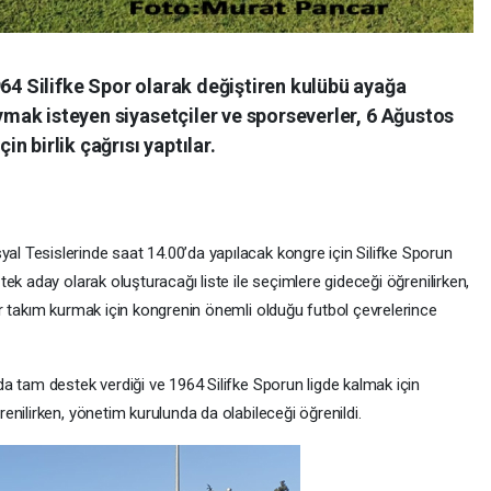
964 Silifke Spor olarak değiştiren kulübü ayağa
oymak isteyen siyasetçiler ve sporseverler, 6 Ağustos
 birlik çağrısı yaptılar.
 Tesislerinde saat 14.00’da yapılacak kongre için Silifke Sporun
ek aday olarak oluşturacağı liste ile seçimlere gideceği öğrenilirken,
r takım kurmak için kongrenin önemli olduğu futbol çevrelerince
a tam destek verdiği ve 1964 Silifke Sporun ligde kalmak için
nilirken, yönetim kurulunda da olabileceği öğrenildi.