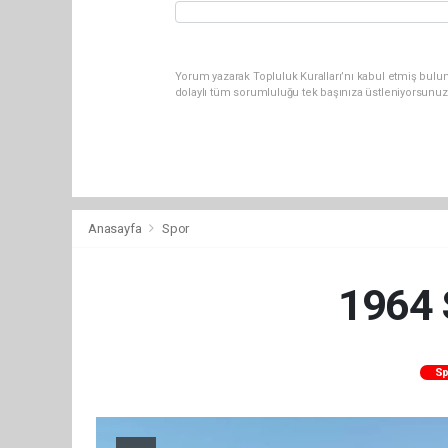
Yorum yazarak Topluluk Kuralları’nı kabul etmiş bulun
dolaylı tüm sorumluluğu tek başınıza üstleniyorsunuz
Anasayfa
Spor
1964 
Sp