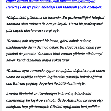
Hiçbir zaman demokrasiden, çok seslilikten ayrılmayan
Denktaş’ı en iyi yakın arkadaşı Erol Manisalı şöyle özetliyor:
*Olağanüstü gözlemci bir insandır. Bu gözlemciliğini fotoğraf
sanatına olan tutkusu ile ortaya koydu. Hatta bir profesyonel
gibi birçok uluslararası sergi açtı.
*Denktaş çok duygusal bir insan, gözü çabuk sulanır,
üzüldüğünde derin derin iç çeker. Bu Duygusallığı onun şair
yönünü de yansıtır. Yazılarını kimi zaman şiirlerle süslemeyi
sever, kendi dizelerini araya sokuşturur.
*Denktaş aynı zamanda uygar ve çağdaş değerlere çok önem
veren bir kişiliğe sahiptir. İngiltere’de gördüğü hukuk eğitimi
onu Batı’nın çağdaş değerleri ile bütünleştirmiştir.
Atatürk ilkelerini ve Cumhuriyet’in kuruluş felsefesini
özümsemiş bir kişiliğe sahiptir. Özde Atatürkçü bir siyasetçi
olduğunu hep göstermiştir. Gözünü açtığından beri politika