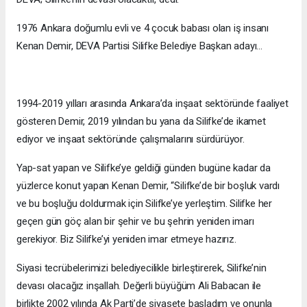
1976 Ankara doğumlu evli ve 4 çocuk babası olan iş insanı
Kenan Demir, DEVA Partisi Silifke Belediye Başkan adayı…
1994-2019 yılları arasında Ankara’da inşaat sektöründe faaliyet
gösteren Demir, 2019 yılından bu yana da Silifke’de ikamet
ediyor ve inşaat sektöründe çalışmalarını sürdürüyor.
Yap-sat yapan ve Silifke’ye geldiği günden bugüne kadar da
yüzlerce konut yapan Kenan Demir, “Silifke’de bir boşluk vardı
ve bu boşluğu doldurmak için Silifke’ye yerleştim. Silifke her
geçen gün göç alan bir şehir ve bu şehrin yeniden imarı
gerekiyor. Biz Silifke’yi yeniden imar etmeye hazırız.
Siyasi tecrübelerimizi belediyecilikle birleştirerek, Silifke’nin
devası olacağız inşallah. Değerli büyüğüm Ali Babacan ile
birlikte 2002 yılında Ak Parti’de siyasete başladım ve onunla