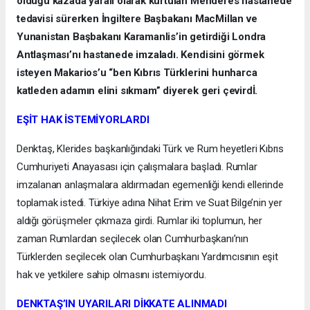
öldüğü kazada yaralı olarak kurtulan Menderes hastanede
tedavisi sürerken İngiltere Başbakanı MacMillan ve
Yunanistan Başbakanı Karamanlis’in getirdiği Londra
Antlaşması’nı hastanede imzaladı. Kendisini görmek
isteyen Makarios’u “ben Kıbrıs Türklerini hunharca
katleden adamın elini sıkmam” diyerek geri çevirdİ.
EŞİT HAK İSTEMİYORLARDI
Denktaş, Klerides başkanlığındaki Türk ve Rum heyetleri Kıbrıs
Cumhuriyeti Anayasası için çalışmalara başladı. Rumlar
imzalanan anlaşmalara aldırmadan egemenliği kendi ellerinde
toplamak istedi. Türkiye adına Nihat Erim ve Suat Bilge’nin yer
aldığı görüşmeler çıkmaza girdi. Rumlar iki toplumun, her
zaman Rumlardan seçilecek olan Cumhurbaşkanı’nın
Türklerden seçilecek olan Cumhurbaşkanı Yardımcısının eşit
hak ve yetkilere sahip olmasını istemiyordu.
DENKTAŞ’IN UYARILARI DİKKATE ALINMADI