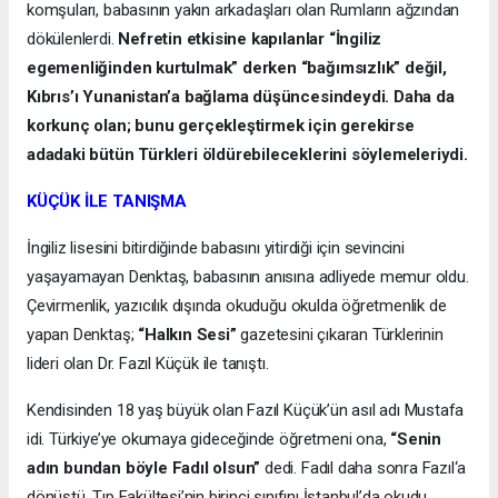
komşuları, babasının yakın arkadaşları olan Rumların ağzından
dökülenlerdi.
Nefretin etkisine kapılanlar “İngiliz
egemenliğinden kurtulmak” derken “bağımsızlık” değil,
Kıbrıs’ı Yunanistan’a bağlama düşüncesindeydi. Daha da
korkunç olan; bunu gerçekleştirmek için gerekirse
adadaki bütün Türkleri öldürebileceklerini söylemeleriydi.
KÜÇÜK İLE TANIŞMA
İngiliz lisesini bitirdiğinde babasını yitirdiği için sevincini
yaşayamayan Denktaş, babasının anısına adliyede memur oldu.
Çevirmenlik, yazıcılık dışında okuduğu okulda öğretmenlik de
yapan Denktaş;
“Halkın Sesi”
gazetesini çıkaran Türklerinin
lideri olan Dr. Fazıl Küçük ile tanıştı.
Kendisinden 18 yaş büyük olan Fazıl Küçük’ün asıl adı Mustafa
idi. Türkiye’ye okumaya gideceğinde öğretmeni ona,
“Senin
adın bundan böyle Fadıl olsun”
dedi. Fadıl daha sonra Fazıl‘a
dönüştü. Tıp Fakültesi’nin birinci sınıfını İstanbul’da okudu.