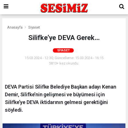
Anasayfa
Siyaset
Silifke’ye DEVA Gerek…
SIYASET
15.03.2024 - 12:30, Güncelleme: 15.03.2024 - 16:15
5813+ kez okundu.
DEVA Partisi Silifke Belediye Başkan adayı Kenan
Demir, Silifke’nin gelişmesi ve büyümesi için
Silifke’ye DEVA iktidarının gelmesi gerektiğini
söyledi.