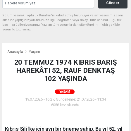
Gönder
Yorum yazarak Topluluk Kuralları’nı kabul etmiş bulunuyor ve silifkesesimiz.com
sitesine yaptığınız yorumunuzla ilgili doğrudan veya dolaylı tüm sorumluluğu tek
başınıza üstleniyorsunuz. Yazılan tüm yorumlardan site yönetimi hiçbir şekilde
sorumlu tutulamaz.
Anasayfa
Yaşam
20 TEMMUZ 1974 KIBRIS BARIŞ
HAREKÂTI 52, RAUF DENKTAŞ
102 YAŞINDA
YAŞAM
19.07.2026 - 16:27, Güncelleme: 21.07.2026 - 11:34
6058 kez okundu.
Kıbrıs Silifke için ayrı bir öneme sahip. Bu yıl 52. yıl