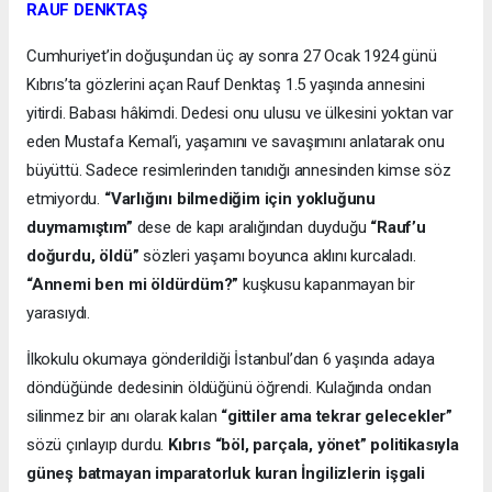
RAUF DENKTAŞ
Cumhuriyet’in doğuşundan üç ay sonra 27 Ocak 1924 günü
Kıbrıs’ta gözlerini açan Rauf Denktaş 1.5 yaşında annesini
yitirdi. Babası hâkimdi. Dedesi onu ulusu ve ülkesini yoktan var
eden Mustafa Kemal’i, yaşamını ve savaşımını anlatarak onu
büyüttü. Sadece resimlerinden tanıdığı annesinden kimse söz
etmiyordu.
“Varlığını bilmediğim için yokluğunu
duymamıştım”
dese de kapı aralığından duyduğu
“Rauf’u
doğurdu, öldü”
sözleri yaşamı boyunca aklını kurcaladı.
“Annemi ben mi öldürdüm?”
kuşkusu kapanmayan bir
yarasıydı.
İlkokulu okumaya gönderildiği İstanbul’dan 6 yaşında adaya
döndüğünde dedesinin öldüğünü öğrendi. Kulağında ondan
silinmez bir anı olarak kalan
“gittiler ama tekrar gelecekler”
sözü çınlayıp durdu.
Kıbrıs “böl, parçala, yönet” politikasıyla
güneş batmayan imparatorluk kuran İngilizlerin işgali