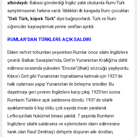
altındaydı
. Babası gönderdiği İngiliz yatılı okulunda Rum/Türk
ayrıştırmasının farkına vardı. İtildikleri ilk kavgada Rum çocukları
“Deli Türk, köpek Türk”
diye bağırıyorlardı. Türk ve Rum
öğrenciler kaynaştırmak yerine sınıfları ayrıldı.
RUMLAR’DAN TÜRKLERE AÇIK SALDIRI
Ekilen nefret tohumları yeşerirken Rumlar önce silahı İngilizlere
çevirdi. Balkan Savaşları'nda, Girit'in Yunanistan Krallığı'na dâhil
edilmesi sırasında yükselen “Enosis”(ilhak) sözcüğü yayılıyordu.
Kıbrıs’ı Girit gibi Yunanistan topraklarına katmak için 1921’de
halk oylaması yapıp Yunanistan ile birleşme istediler. Bu
dayatmayı geri çeviren İngilizlere karşı çıkış 1925’ten sonra
Rumların Türklere açık saldırısına döndü. 1931’de silahlı
ayaklanmada 6 kişi öldü, çok sayıda insan yaralandı.
Lefkoşa’daki hükûmet binası yakıldı. 7 yaşında Rumların
İngilizlere silahlı saldırısına ve eylemcilerin idam edilmesine
tanık olan Rauf Denktaş’ı dehşete düşüren aile dostları,