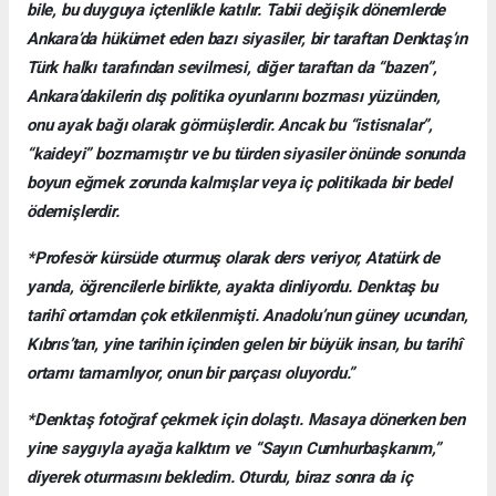
bile, bu duyguya içtenlikle katılır. Tabii değişik dönemlerde
Ankara’da hükümet eden bazı siyasiler, bir taraftan Denktaş’ın
Türk halkı tarafından sevilmesi, diğer taraftan da “bazen”,
Ankara’dakilerin dış politika oyunlarını bozması yüzünden,
onu ayak bağı olarak görmüşlerdir. Ancak bu “istisnalar”,
“kaideyi” bozmamıştır ve bu türden siyasiler önünde sonunda
boyun eğmek zorunda kalmışlar veya iç politikada bir bedel
ödemişlerdir.
*Profesör kürsüde oturmuş olarak ders veriyor, Atatürk de
yanda, öğrencilerle birlikte, ayakta dinliyordu. Denktaş bu
tarihî ortamdan çok etkilenmişti. Anadolu’nun güney ucundan,
Kıbrıs’tan, yine tarihin içinden gelen bir büyük insan, bu tarihî
ortamı tamamlıyor, onun bir parçası oluyordu.”
*Denktaş fotoğraf çekmek için dolaştı. Masaya dönerken ben
yine saygıyla ayağa kalktım ve “Sayın Cumhurbaşkanım,”
diyerek oturmasını bekledim. Oturdu, biraz sonra da iç