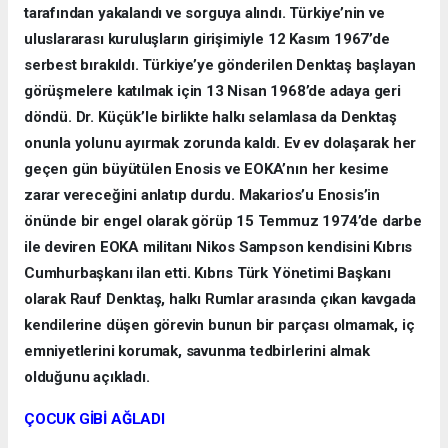
tarafından yakalandı ve sorguya alındı. Türkiye’nin ve
uluslararası kuruluşların girişimiyle 12 Kasım 1967’de
serbest bırakıldı. Türkiye’ye gönderilen Denktaş başlayan
görüşmelere katılmak için 13 Nisan 1968’de adaya geri
döndü. Dr. Küçük’le birlikte halkı selamlasa da Denktaş
onunla yolunu ayırmak zorunda kaldı. Ev ev dolaşarak her
geçen gün büyütülen Enosis ve EOKA’nın her kesime
zarar vereceğini anlatıp durdu. Makarios’u Enosis’in
önünde bir engel olarak görüp 15 Temmuz 1974’de darbe
ile deviren EOKA militanı Nikos Sampson kendisini Kıbrıs
Cumhurbaşkanı ilan etti. Kıbrıs Türk Yönetimi Başkanı
olarak Rauf Denktaş, halkı Rumlar arasında çıkan kavgada
kendilerine düşen görevin bunun bir parçası olmamak, iç
emniyetlerini korumak, savunma tedbirlerini almak
olduğunu açıkladı.
ÇOCUK GİBİ AĞLADI