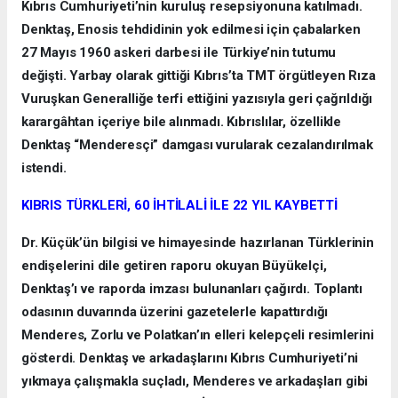
Kıbrıs Cumhuriyeti’nin kuruluş resepsiyonuna katılmadı.
Denktaş, Enosis tehdidinin yok edilmesi için çabalarken
27 Mayıs 1960 askeri darbesi ile Türkiye’nin tutumu
değişti. Yarbay olarak gittiği Kıbrıs’ta TMT örgütleyen Rıza
Vuruşkan Generalliğe terfi ettiğini yazısıyla geri çağrıldığı
karargâhtan içeriye bile alınmadı. Kıbrıslılar, özellikle
Denktaş “Menderesçi” damgası vurularak cezalandırılmak
istendi.
KIBRIS TÜRKLERİ, 60 İHTİLALİ İLE 22 YIL KAYBETTİ
Dr. Küçük’ün bilgisi ve himayesinde hazırlanan Türklerinin
endişelerini dile getiren raporu okuyan Büyükelçi,
Denktaş’ı ve raporda imzası bulunanları çağırdı. Toplantı
odasının duvarında üzerini gazetelerle kapattırdığı
Menderes, Zorlu ve Polatkan’ın elleri kelepçeli resimlerini
gösterdi. Denktaş ve arkadaşlarını Kıbrıs Cumhuriyeti’ni
yıkmaya çalışmakla suçladı, Menderes ve arkadaşları gibi