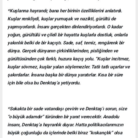
*Kuşlarına hayrandı; bana her birinin özelliklerini anlatırdı.
Kuşlar renkliydi, kuşlar yumuşak ve nazikti, gürültü de
yapmıyorlardı. İnsanı gerçekten dinlendiriyorlardı. O kadar
yoğun, gürültülü ve çileli bir hayatta kuşlarla dostluk, onlarla
yakınlık belki de bir kaçıştı. Sade, saf, temiz, rengârenk bir
dünya. Gerçek dünyanın çirkinliklerinden, pisliğinden ve
gürültüsünden çok farklı, huzura kaçış yolu. “Kuşlar incitmez,
kuşlar sövmez, kuşlar yalan söylemezler. Tatlı tatlı uçarlar ve
şakırdarlar. İnsana başka bir dünya yaratırlar. Kısa bir süre
için bile olsa bu Denktaş’a yetiyordu.
*Sokakta bir sade vatandaşı çevirin ve Denktaş’ı sorun, size
“o büyük adamdır” türünden bir yanıt verecektir. Anadolu
insanı, Denktaş’a hayranlık duyar. Hatta politikacılarımızın
büyük çoğunluğu da içlerinde belki biraz “kıskançlık” olsa