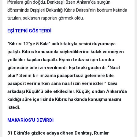
iftiralara gün doğdu. Denktaş’ı üzen Ankara’da sürgün
döneminde Dışişleri Bakanlığı Kıbrıs Dairesi’nin bodrum katında
tutulan, saklanan raporları görmek oldu.
EŞİ TEPKİ GÖSTERDİ
“Kıbrıs: 12’ye 5 Kala” adlı kitabıyla sesini duyurmaya
çalıştı. Kıbrıs konusunda söylediklerine kulak vermeyen
yetkililer kapıları kapattı. Eşinin tedavisi için Londra
gitmesine bile izin verilmedi. Eşi tepki gösterdi: “Nasıl
olur? Senin bir imzanla pasaportsuz gelenlere bile
pasaport verirlerken sana nasıl izin vermezler!” Dava
arkadaşı Küçük’ü bile etkilediler. Küçük, ondan Ankara’da
kaldığı süre içerisinde Kıbrıs hakkında konuşmamasını
istedi.
MAKARİOS’U DEVİRDİ
31 Ekim’de gizlice adaya dönen Denktaş, Rumlar