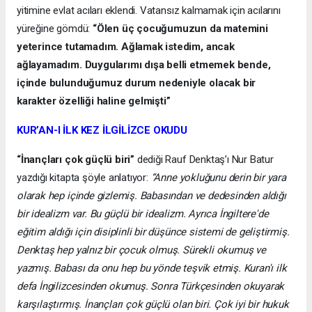
yitimine evlat acıları eklendi. Vatansız kalmamak için acılarını
yüreğine gömdü:
“Ölen üç çocuğumuzun da matemini
yeterince tutamadım. Ağlamak istedim, ancak
ağlayamadım. Duygularımı dışa belli etmemek bende,
içinde bulunduğumuz durum nedeniyle olacak bir
karakter özelliği haline gelmişti”
KUR’AN-I İLK KEZ İLGİLİZCE OKUDU
“İnançları çok güçlü biri”
dediği Rauf Denktaş’ı Nur Batur
yazdığı kitapta şöyle anlatıyor:
“Anne yokluğunu derin bir yara
olarak hep içinde gizlemiş. Babasından ve dedesinden aldığı
bir idealizm var. Bu güçlü bir idealizm. Ayrıca İngiltere'de
eğitim aldığı için disiplinli bir düşünce sistemi de geliştirmiş.
Denktaş hep yalnız bir çocuk olmuş. Sürekli okumuş ve
yazmış. Babası da onu hep bu yönde teşvik etmiş. Kuran'ı ilk
defa İngilizcesinden okumuş. Sonra Türkçesinden okuyarak
karşılaştırmış. İnançları çok güçlü olan biri. Çok iyi bir hukuk