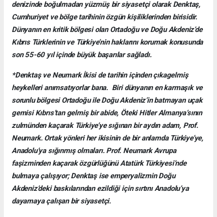
denizinde boğulmadan yüzmüş bir siyasetçi olarak Denktaş,
Cumhuriyet ve bölge tarihinin özgün kişiliklerinden birisidir.
Dünyanın en kritik bölgesi olan Ortadoğu ve Doğu Akdeniz’de
Kıbrıs Türklerinin ve Türkiye’nin haklarını korumak konusunda
son 55-60 yıl içinde büyük başarılar sağladı.
*Denktaş ve Neumark İkisi de tarihin içinden çıkagelmiş
heykelleri anımsatıyorlar bana. Biri dünyanın en karmaşık ve
sorunlu bölgesi Ortadoğu ile Doğu Akdeniz’in batmayan uçak
gemisi Kıbrıs’tan gelmiş bir abide, Öteki Hitler Almanya’sının
zulmünden kaçarak Türkiye’ye sığınan bir aydın adam, Prof.
Neumark. Ortak yönleri her ikisinin de bir anlamda Türkiye’ye,
Anadolu’ya sığınmış olmaları. Prof. Neumark Avrupa
faşizminden kaçarak özgürlüğünü Atatürk Türkiyesi’nde
bulmaya çalışıyor; Denktaş ise emperyalizmin Doğu
Akdeniz’deki baskılarından ezildiği için sırtını Anadolu’ya
dayamaya çalışan bir siyasetçi.