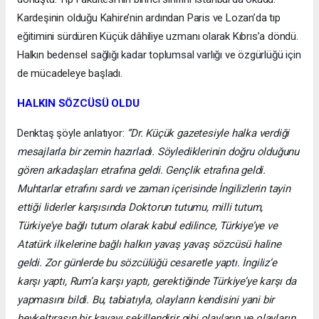
Kardeşinin olduğu Kahire’nin ardından Paris ve Lozan’da tıp
eğitimini sürdüren Küçük dâhiliye uzmanı olarak Kıbrıs’a döndü.
Halkın bedensel sağlığı kadar toplumsal varlığı ve özgürlüğü için
de mücadeleye başladı.
HALKIN SÖZCÜSÜ OLDU
Denktaş şöyle anlatıyor:
“Dr. Küçük gazetesiyle halka verdiği
mesajlarla bir zemin hazırladı. Söylediklerinin doğru olduğunu
gören arkadaşları etrafına geldi. Gençlik etrafına geldi.
Muhtarlar etrafını sardı ve zaman içerisinde İngilizlerin tayin
ettiği liderler karşısında Doktorun tutumu, milli tutum,
Türkiye’ye bağlı tutum olarak kabul edilince, Türkiye’ye ve
Atatürk ilkelerine bağlı halkın yavaş yavaş sözcüsü haline
geldi. Zor günlerde bu sözcülüğü cesaretle yaptı. İngiliz’e
karşı yaptı, Rum’a karşı yaptı, gerektiğinde Türkiye’ye karşı da
yapmasını bildi. Bu, tabiatıyla, olayların kendisini yani bir
heykeltıraşın bir kayayı şekillendirir gibi olayların ve olayların