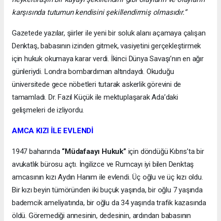
karşısında tutumun kendisini şekillendirmiş olmasıdır.”
Gazetede yazılar, şiirler ile yeni bir soluk alanı açamaya çalışan
Denktaş, babasının izinden gitmek, vasiyetini gerçekleştirmek
için hukuk okumaya karar verdi. İkinci Dünya Savaşı’nın en ağır
günleriydi. Londra bombardıman altındaydı. Okuduğu
üniversitede gece nöbetleri tutarak askerlik görevini de
tamamladı. Dr. Fazıl Küçük ile mektuplaşarak Ada’daki
gelişmeleri de izliyordu.
AMCA KIZI İLE EVLENDİ
1947 baharında
“Müdafaayı Hukuk”
için döndüğü Kıbrıs’ta bir
avukatlık bürosu açtı. İngilizce ve Rumcayı iyi bilen Denktaş
amcasının kızı Aydın Hanım ile evlendi. Üç oğlu ve üç kızı oldu.
Bir kızı beyin tümöründen iki buçuk yaşında, bir oğlu 7 yaşında
bademcik ameliyatında, bir oğlu da 34 yaşında trafik kazasında
öldü. Göremediği annesinin, dedesinin, ardından babasının