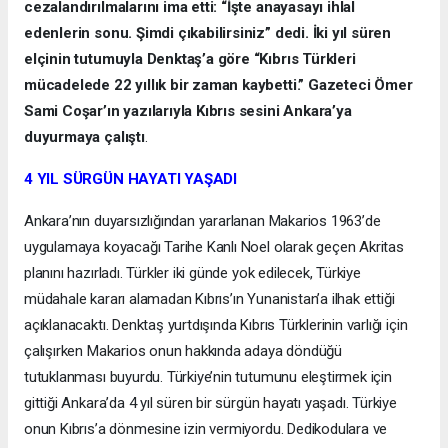
cezalandırılmalarını ima etti: “İşte anayasayı ihlal
edenlerin sonu. Şimdi çıkabilirsiniz” dedi. İki yıl süren
elçinin tutumuyla Denktaş’a göre “Kıbrıs Türkleri
mücadelede 22 yıllık bir zaman kaybetti.” Gazeteci Ömer
Sami Coşar’ın yazılarıyla Kıbrıs sesini Ankara’ya
duyurmaya çalıştı
.
4 YIL SÜRGÜN HAYATI YAŞADI
Ankara’nın duyarsızlığından yararlanan Makarios 1963’de
uygulamaya koyacağı Tarihe Kanlı Noel olarak geçen Akritas
planını hazırladı. Türkler iki günde yok edilecek, Türkiye
müdahale kararı alamadan Kıbrıs’ın Yunanistan’a ilhak ettiği
açıklanacaktı. Denktaş yurtdışında Kıbrıs Türklerinin varlığı için
çalışırken Makarios onun hakkında adaya döndüğü
tutuklanması buyurdu. Türkiye’nin tutumunu eleştirmek için
gittiği Ankara’da 4 yıl süren bir sürgün hayatı yaşadı. Türkiye
onun Kıbrıs’a dönmesine izin vermiyordu. Dedikodulara ve