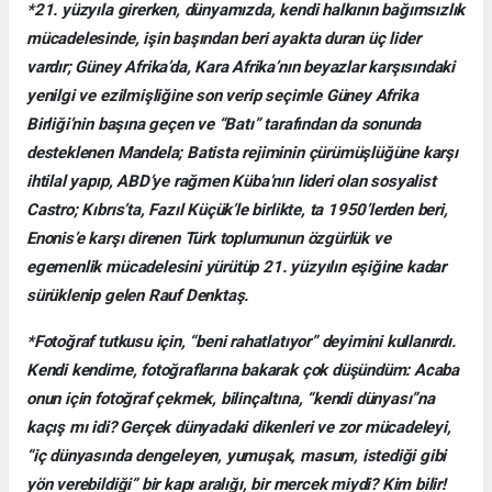
*21. yüzyıla girerken, dünyamızda, kendi halkının bağımsızlık
mücadelesinde, işin başından beri ayakta duran üç lider
vardır; Güney Afrika’da, Kara Afrika’nın beyazlar karşısındaki
yenilgi ve ezilmişliğine son verip seçimle Güney Afrika
Birliği’nin başına geçen ve “Batı” tarafından da sonunda
desteklenen Mandela; Batista rejiminin çürümüşlüğüne karşı
ihtilal yapıp, ABD’ye rağmen Küba’nın lideri olan sosyalist
Castro; Kıbrıs’ta, Fazıl Küçük’le birlikte, ta 1950’lerden beri,
Enonis’e karşı direnen Türk toplumunun özgürlük ve
egemenlik mücadelesini yürütüp 21. yüzyılın eşiğine kadar
sürüklenip gelen Rauf Denktaş.
*Fotoğraf tutkusu için, “beni rahatlatıyor” deyimini kullanırdı.
Kendi kendime, fotoğraflarına bakarak çok düşündüm: Acaba
onun için fotoğraf çekmek, bilinçaltına, “kendi dünyası”na
kaçış mı idi? Gerçek dünyadaki dikenleri ve zor mücadeleyi,
“iç dünyasında dengeleyen, yumuşak, masum, istediği gibi
yön verebildiği” bir kapı aralığı, bir mercek miydi? Kim bilir!