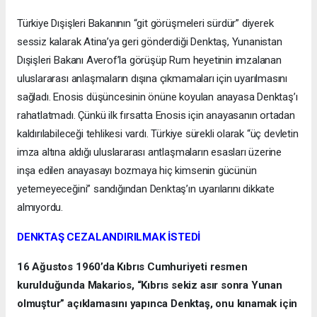
Türkiye Dışişleri Bakanının “git görüşmeleri sürdür” diyerek
sessiz kalarak Atina’ya geri gönderdiği Denktaş, Yunanistan
Dışişleri Bakanı Averof’la görüşüp Rum heyetinin imzalanan
uluslararası anlaşmaların dışına çıkmamaları için uyarılmasını
sağladı. Enosis düşüncesinin önüne koyulan anayasa Denktaş’ı
rahatlatmadı. Çünkü ilk fırsatta Enosis için anayasanın ortadan
kaldırılabileceği tehlikesi vardı. Türkiye sürekli olarak “üç devletin
imza altına aldığı uluslararası antlaşmaların esasları üzerine
inşa edilen anayasayı bozmaya hiç kimsenin gücünün
yetemeyeceğini” sandığından Denktaş’ın uyarılarını dikkate
almıyordu.
DENKTAŞ CEZALANDIRILMAK İSTEDİ
16 Ağustos 1960’da Kıbrıs Cumhuriyeti resmen
kurulduğunda Makarios, “Kıbrıs sekiz asır sonra Yunan
olmuştur” açıklamasını yapınca Denktaş, onu kınamak için