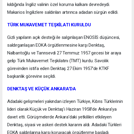
kıldığında İngiliz valinin özel koruma kalkanı devredeydi.
Makarios İngilizlere saldırıları artırınca adadan sürgün edildi.
TÜRK MUKAVEMET TEŞKİLATI KURULDU
Gizli yapıların açık desteği ile salgınlaşan ENOSİS düşüncesi,
saldırganlaşan EOKA örgütlenmesine karşı Denktaş,
Nalbantoğlu ve Tanrısevdi 27 Temmuz 1957 gecesi bir araya
gelip Türk Mukavemet Teşkilatını (TMT) kurdu. Savcılık
görevinden istifa eden Denktaş 27 Ekim 1957’de KTKF
başkanlık görevine seçildi.
DENKTAŞ VE KÜÇÜK ANKARA’DA
Adadaki gelişmeleri yakından izleyen Türkiye, Kıbrıs Türklerinin
lideri olarak Küçük ve Denktaş’ı Haziran 1958’de Ankara’ya
davet etti. Görüşmelerde Ankara’daki yetkilileri etkileyen
Denktaş, siyasi ve askeri destek kararını aldı. Adadaki Türkleri
EOKA saldırılarına karşı koruyacak örgütlenme başladı.