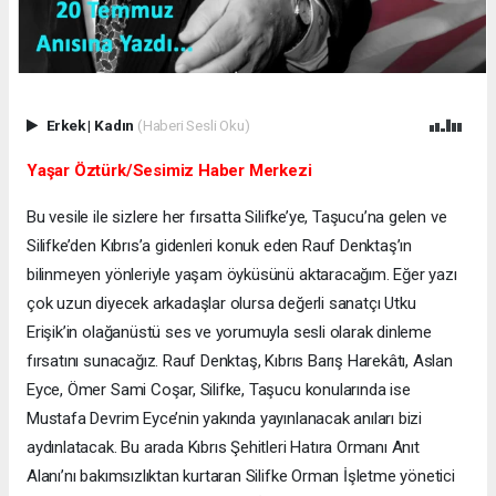
Erkek
|
Kadın
(Haberi Sesli Oku)
Yaşar Öztürk/Sesimiz Haber Merkezi
Bu vesile ile sizlere her fırsatta Silifke’ye, Taşucu’na gelen ve
Silifke’den Kıbrıs’a gidenleri konuk eden Rauf Denktaş’ın
bilinmeyen yönleriyle yaşam öyküsünü aktaracağım. Eğer yazı
çok uzun diyecek arkadaşlar olursa değerli sanatçı Utku
Erişik’in olağanüstü ses ve yorumuyla sesli olarak dinleme
fırsatını sunacağız. Rauf Denktaş, Kıbrıs Barış Harekâtı, Aslan
Eyce, Ömer Sami Coşar, Silifke, Taşucu konularında ise
Mustafa Devrim Eyce’nin yakında yayınlanacak anıları bizi
aydınlatacak. Bu arada Kıbrıs Şehitleri Hatıra Ormanı Anıt
Alanı’nı bakımsızlıktan kurtaran Silifke Orman İşletme yönetici