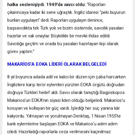
halka seslenişiydi. 1949’da savcı oldu:
“Raporları
çıkarıncaya kadar iki sene uğraştık. İngiliz idaresi “peki buyurun
bunları uygulayın” dedi. Raporları uygulayın denince,
başsavcılıkta tek Türk yok ve bizim sistemde, savcılık yasaları
hazırlar ve vali onaylar. Böylelikle bir mevkii ihdas edildi.
Savcılığa geçtim ve orada bu yasaları hazırlayan kişi olarak
görev yaptım.”
MAKARİOS’A EOKA LİDERİ OLARAK BELGELEDİ
8 yıl boyunca adada adil ve kalıcı bir düzen için çaba harcarken
İngilizlere karşı terör eylemleri yürüten EOKA örgütü doğrudan
doğruya Türkleri hedef aldı. Savcı olarak tanıştığı Başpiskopos
Makarios’un EOKA’nın siyasi lideri olduğu belgeledi. Makarios’u
koruyan ve kollayan bir güç vardı. İşlediği her suç yanına kâr
kalıyordu. Yılmayan ve yorulmayan Denktaş, 1 Nisan 1955’te
kanlı eylemlerine başlayan EOKA ve Makarios’u adım adım
izledi. Hazırladığı raporlarla ceza verilmesini kaçınılmaz