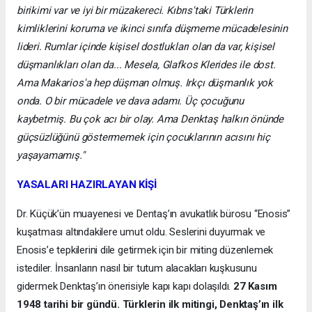
birikimi var ve iyi bir müzakereci. Kıbrıs'taki Türklerin
kimliklerini koruma ve ikinci sınıfa düşmeme mücadelesinin
lideri. Rumlar içinde kişisel dostlukları olan da var, kişisel
düşmanlıkları olan da... Mesela, Glafkos Klerides ile dost.
Ama Makarios'a hep düşman olmuş. Irkçı düşmanlık yok
onda. O bir mücadele ve dava adamı. Üç çocuğunu
kaybetmiş. Bu çok acı bir olay. Ama Denktaş halkın önünde
güçsüzlüğünü göstermemek için çocuklarının acısını hiç
yaşayamamış."
YASALARI HAZIRLAYAN KİŞİ
Dr. Küçük’ün muayenesi ve Dentaş’ın avukatlık bürosu “Enosis”
kuşatması altındakilere umut oldu. Seslerini duyurmak ve
Enosis’e tepkilerini dile getirmek için bir miting düzenlemek
istediler. İnsanların nasıl bir tutum alacakları kuşkusunu
gidermek Denktaş’ın önerisiyle kapı kapı dolaşıldı.
27 Kasım
1948 tarihi bir gündü. Türklerin ilk mitingi, Denktaş’ın ilk