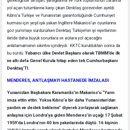
gerektiğinde tartışan; yanılgılarına ve Türk toplumunun zararına
yol açan tutumlarına karşı çıkan Denktaş görevinden ayrıldı.
Kıbrıs’a Türkiye ve Yunanistan garantörlüğünde Cumhuriyet
kurması için yeşil ışık yakan İngiltere Makarios’un oyunlarına
göz yummayı sürdürürken Denktaş Türkiye’nin iyi niyetlerinin
ileride daha büyük sorunlara ve acılara yol açacağını
anlatamamanın sıkıntısı içindeydi. KKTC kurulduktan sonra da
bu sürdü.
Yabancı ülke Devlet Başkanı olarak TBMM’de ilk
ve altı defa Genel Kurula hitap eden tek Cumhurbaşkanı
Denktaş’TI.
MENDERES, ANTLAŞMAYI HASTANEDE İMZALADI
Yunanistan Başbakanı Karamanlis’in Makarios’u “Yarın
imza ettin ettin. Yoksa Kıbrıs’a bir daha Yunanistan’dan
yardım ve destek bekleme” diyerek zorlayarak sağlanan
anlaşma için Londra’ya giden Menderes’in uçağı 17 Şubat
1959’da Londra’nın 40 km yakınlarında düştü. 16 kişinin