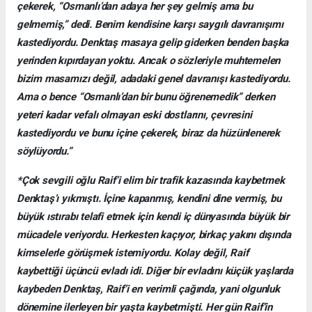
çekerek, “Osmanlı’dan adaya her şey gelmiş ama bu
gelmemiş,” dedi. Benim kendisine karşı saygılı davranışımı
kastediyordu. Denktaş masaya gelip giderken benden başka
yerinden kıpırdayan yoktu. Ancak o sözleriyle muhtemelen
bizim masamızı değil, adadaki genel davranışı kastediyordu.
Ama o bence “Osmanlı’dan bir bunu öğrenemedik” derken
yeteri kadar vefalı olmayan eski dostlarını, çevresini
kastediyordu ve bunu içine çekerek, biraz da hüzünlenerek
söylüyordu.”
*Çok sevgili oğlu Raif’i elim bir trafik kazasında kaybetmek
Denktaş’ı yıkmıştı. İçine kapanmış, kendini dine vermiş, bu
büyük ıstırabı telafi etmek için kendi iç dünyasında büyük bir
mücadele veriyordu. Herkesten kaçıyor, birkaç yakını dışında
kimselerle görüşmek istemiyordu. Kolay değil, Raif
kaybettiği üçüncü evladı idi. Diğer bir evladını küçük yaşlarda
kaybeden Denktaş, Raif’i en verimli çağında, yani olgunluk
dönemine ilerleyen bir yaşta kaybetmişti. Her gün Raif’in