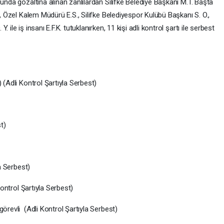
sunda gözaltına alınan zanlılardan Silifke Belediye Başkanı M.T. Başta
., Özel Kalem Müdürü E.S., Silifke Belediyespor Kulübü Başkanı S. O.,
ile iş insanı E.F.K. tutuklanırken, 11 kişi adli kontrol şartı ile serbest
 (Adli Kontrol Şartıyla Serbest)
t)
la Serbest)
Kontrol Şartıyla Serbest)
görevli (Adli Kontrol Şartıyla Serbest)