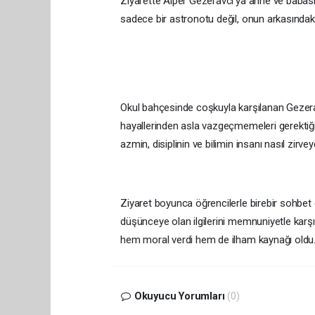
Ziyarette Alper Gezeravcı’ya anne ve babası d
sadece bir astronotu değil, onun arkasındaki 
Okul bahçesinde coşkuyla karşılanan Gezera
hayallerinden asla vazgeçmemeleri gerektiği
azmin, disiplinin ve bilimin insanı nasıl zirvey
Ziyaret boyunca öğrencilerle birebir sohbet e
düşünceye olan ilgilerini memnuniyetle karşıl
hem moral verdi hem de ilham kaynağı oldu
Okuyucu Yorumları
(0)