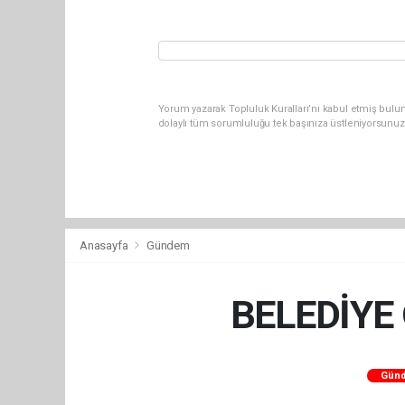
Yorum yazarak Topluluk Kuralları’nı kabul etmiş bulun
dolaylı tüm sorumluluğu tek başınıza üstleniyorsunuz
Anasayfa
Gündem
BELEDİYE
Gün