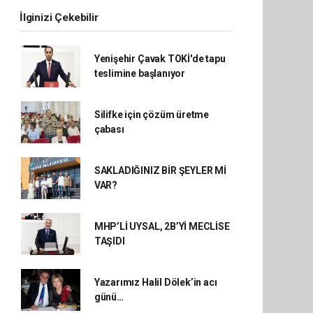
İlginizi Çekebilir
Yenişehir Çavak TOKİ'de tapu
teslimine başlanıyor
Silifke için çözüm üretme
çabası
SAKLADIĞINIZ BİR ŞEYLER Mİ
VAR?
MHP’Lİ UYSAL, 2B’Yİ MECLİSE
TAŞIDI
Yazarımız Halil Dölek’in acı
günü…