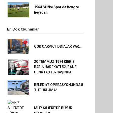
1964 Silifke Spor da kongre
heyecanı
En Çok Okunanlar
ÇOK ÇARPICI İDDİALAR VAR…
20 TEMMUZ 1974 KIBRIS
BARIŞ HAREKÂTI 52, RAUF
DENKTAŞ 102 YAŞINDA
BELEDİYE OPERASYONUNDA 8
TUTUKLAMA!
MHP SİLİFKE'DE BÜYÜK