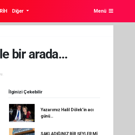
RİH
Diğer
Menü
rle bir arada…
u.
İlginizi Çekebilir
Yazarımız Halil Dölek’in acı
günü…
SAKLADIĞINIZ BİR ŞEYLER Mİ