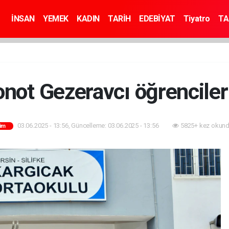
İNSAN
YEMEK
KADIN
TARİH
EDEBİYAT
Tiyatro
TA
ronot Gezeravcı öğrencile
03.06.2025 - 13:56, Güncelleme: 03.06.2025 - 13:56
5825+ kez okund
tim