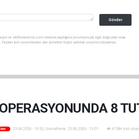
Gönder
uyor ve silifkesesimiz.com sitesine yaptığınız yorumunuzla ilgili doğrudan veya
. Yazılan tüm yorumlardan site yönetimi hiçbir şekilde sorumlu tutulamaz.
 OPERASYONUNDA 8 T
23.06.2026 - 10:52, Güncelleme: 23.06.2026 - 15:01
6758+ kez okun
dem