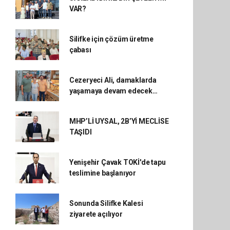
VAR?
Silifke için çözüm üretme
çabası
Cezeryeci Ali, damaklarda
yaşamaya devam edecek…
MHP’Lİ UYSAL, 2B’Yİ MECLİSE
TAŞIDI
Yenişehir Çavak TOKİ'de tapu
teslimine başlanıyor
Sonunda Silifke Kalesi
ziyarete açılıyor