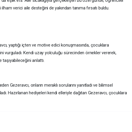
a eşlik etti. Aile sıcaklığıyla gerçekleşen bu özel günde, öğrenciler
ilham verici aile desteğini de yakından tanıma fırsatı buldu.
vcı, yaptığı içten ve motive edici konuşmasında, çocuklara
ni vurguladı. Kendi uzay yolculuğu sürecinden örnekler vererek,
e taşıyabileceğini anlattı.
den Gezeravcı, onların meraklı sorularını yanıtladı ve bilimsel
adı. Hazırlanan hediyeleri kendi elleriyle dağıtan Gezeravcı, çocuklara
.