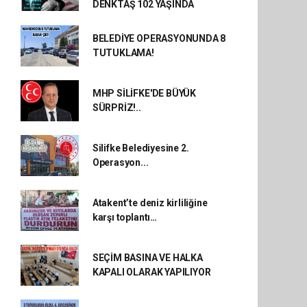
DENKTAŞ 102 YAŞINDA
BELEDİYE OPERASYONUNDA 8
TUTUKLAMA!
MHP SİLİFKE'DE BÜYÜK
SÜRPRİZ!..
Silifke Belediyesine 2.
Operasyon...
Atakent’te deniz kirliliğine
karşı toplantı…
SEÇİM BASINA VE HALKA
KAPALI OLARAK YAPILIYOR