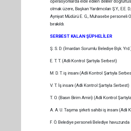
operasyonlarda elde edilen deliller doğrultu
olmak üzere, Başkan Yardımcıları Ş.Y., E.E. D
Ayniyat Müdürü E. G., Muhasebe personeli O. Y. 
bırakıldı.
SERBEST KALAN ŞÜPHELİLER
Ş. S. D. (İmardan Sorumlu Belediye Bşk. Yrd.)
E. T. T. (Adli Kontrol Şartıyla Serbest)
M. D. T. iş insanı (Adli Kontrol Şartıyla Serbes
V. T. İş insanı (Adli Kontrol Şartıyla Serbest)
T. O. (Basın Birim Amiri) (Adli Kontrol Şartıy
A. A. U. Taşıma şirketi sahibi iş insanı (Adli 
F. Ö. Belediye personeli Belediye havuzunda 