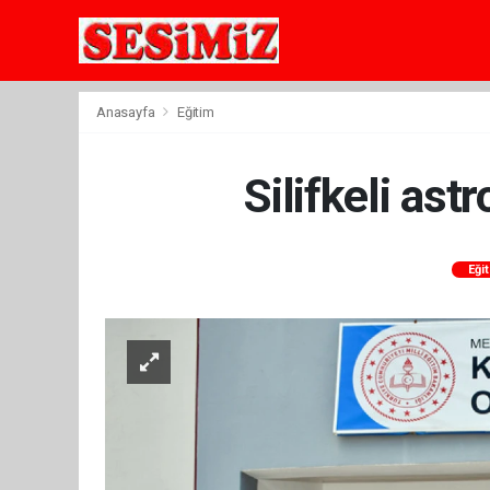
Anasayfa
Eğitim
Silifkeli ast
Eği