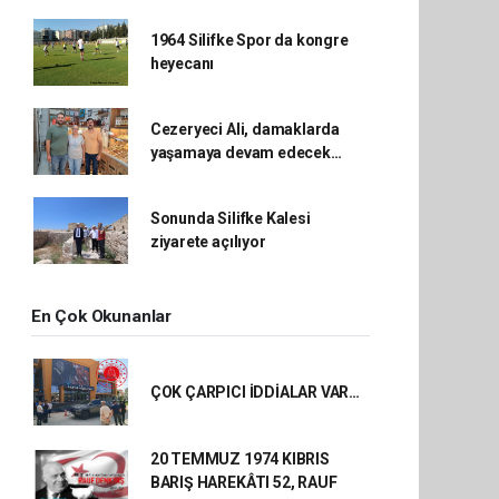
1964 Silifke Spor da kongre
heyecanı
Cezeryeci Ali, damaklarda
yaşamaya devam edecek…
Sonunda Silifke Kalesi
ziyarete açılıyor
En Çok Okunanlar
ÇOK ÇARPICI İDDİALAR VAR…
20 TEMMUZ 1974 KIBRIS
BARIŞ HAREKÂTI 52, RAUF