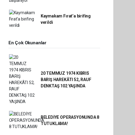
Kaymakam Fırat’a birifing
verildi
En Çok Okunanlar
20 TEMMUZ 1974 KIBRIS
BARIŞ HAREKÂTI 52, RAUF
DENKTAŞ 102 YAŞINDA
BELEDİYE OPERASYONUNDA 8
TUTUKLAMA!