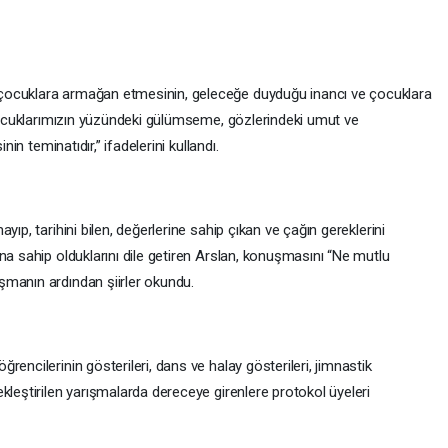
çocuklara armağan etmesinin, geleceğe duyduğu inancı ve çocuklara
“Çocuklarımızın yüzündeki gülümseme, gözlerindeki umut ve
nin teminatıdır,” ifadelerini kullandı.
ıp, tarihini bilen, değerlerine sahip çıkan ve çağın gereklerini
na sahip olduklarını dile getiren Arslan, konuşmasını “Ne mutlu
şmanın ardından şiirler okundu.
encilerinin gösterileri, dans ve halay gösterileri, jimnastik
kleştirilen yarışmalarda dereceye girenlere protokol üyeleri