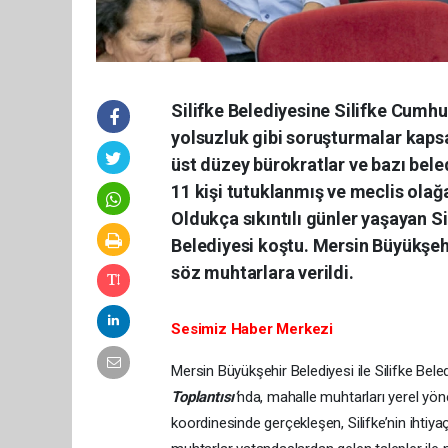
Silifke Belediyesine Silifke Cumhur
yolsuzluk gibi soruşturmalar kaps
üst düzey bürokratlar ve bazı bele
11 kişi tutuklanmış ve meclis olağ
Oldukça sıkıntılı günler yaşayan S
Belediyesi koştu. Mersin Büyükşehir 
söz muhtarlara verildi.
Sesimiz Haber Merkezi
Mersin Büyükşehir Belediyesi ile Silifke Bele
Toplantısı’
nda, mahalle muhtarları yerel yöneti
koordinesinde gerçekleşen, Silifke’nin ihtiyaçl