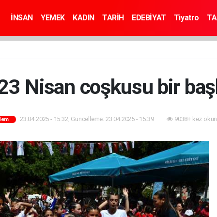
İNSAN
YEMEK
KADIN
TARİH
EDEBİYAT
Tiyatro
TA
e 23 Nisan coşkusu bir ba
23.04.2025 - 15:32, Güncelleme: 23.04.2025 - 15:39
9038+ kez okun
dem