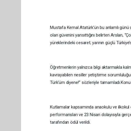
Mustafa Kemal Atatürk’ün bu anlamlı günü 
olan güvenini yansıttığını belirten Arslan, 
yüreklerindeki cesaret; yarının güçlü Türkiye’si
Öğretmenlerin yalnızca bilgi aktarmakla kalmay
kavrayabilen nesiller yetiştirme sorumluluğu
Türk’üm diyene!” sözleriyle tamamladı.Konu
Kutlamalar kapsamında anaokulu ve ilkokul öğr
performansları ve 23 Nisan dolayısıyla gerçe
tarafından ödül verildi.