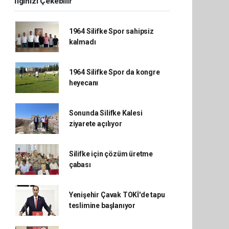
İlginizi Çekebilir
1964 Silifke Spor sahipsiz
kalmadı
1964 Silifke Spor da kongre
heyecanı
Sonunda Silifke Kalesi
ziyarete açılıyor
Silifke için çözüm üretme
çabası
Yenişehir Çavak TOKİ'de tapu
teslimine başlanıyor