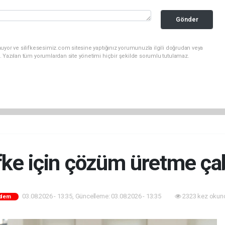
Gönder
uyor ve silifkesesimiz.com sitesine yaptığınız yorumunuzla ilgili doğrudan veya
. Yazılan tüm yorumlardan site yönetimi hiçbir şekilde sorumlu tutulamaz.
ifke için çözüm üretme ça
03.08.2026 - 13:35, Güncelleme: 03.08.2026 - 13:35
2323 kez okun
dem