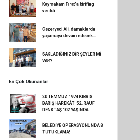
Kaymakam Fırat’a birifing
verildi
Cezeryeci Ali, damaklarda
yaşamaya devam edecek…
SAKLADIĞINIZ BİR ŞEYLER Mİ
VAR?
En Çok Okunanlar
20 TEMMUZ 1974 KIBRIS
BARIŞ HAREKÂTI 52, RAUF
DENKTAŞ 102 YAŞINDA
BELEDİYE OPERASYONUNDA 8
TUTUKLAMA!