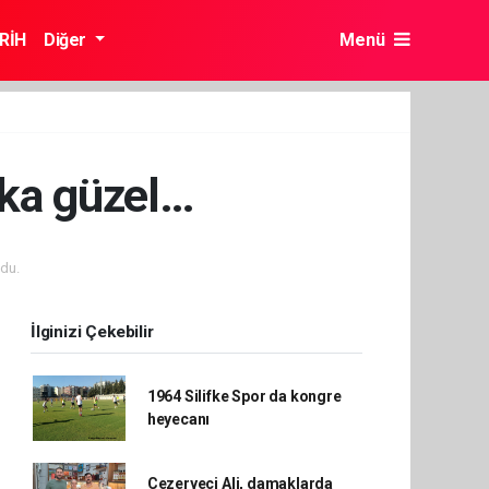
RİH
Diğer
Menü
şka güzel…
du.
İlginizi Çekebilir
1964 Silifke Spor da kongre
heyecanı
Cezeryeci Ali, damaklarda