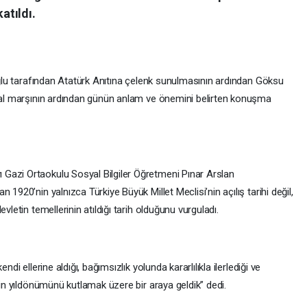
atıldı.
roğlu tarafından Atatürk Anıtına çelenk sunulmasının ardından Göksu
klal marşının ardından günün anlam ve önemini belirten konuşma
Gazi Ortaokulu Sosyal Bilgiler Öğretmeni Pınar Arslan
 1920’nin yalnızca Türkiye Büyük Millet Meclisi’nin açılış tarihi değil,
vletin temellerinin atıldığı tarih olduğunu vurguladı.
di ellerine aldığı, bağımsızlık yolunda kararlılıkla ilerlediği ve
hin yıldönümünü kutlamak üzere bir araya geldik” dedi.