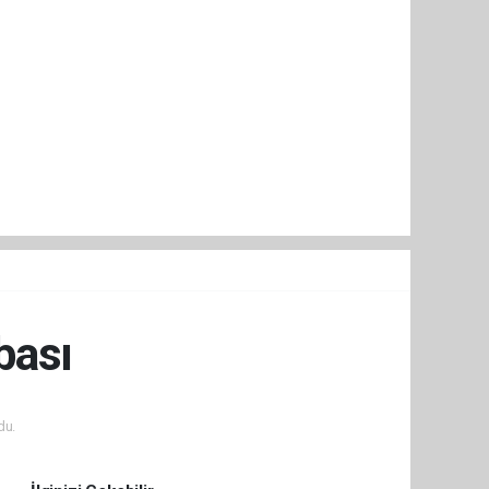
bası
du.