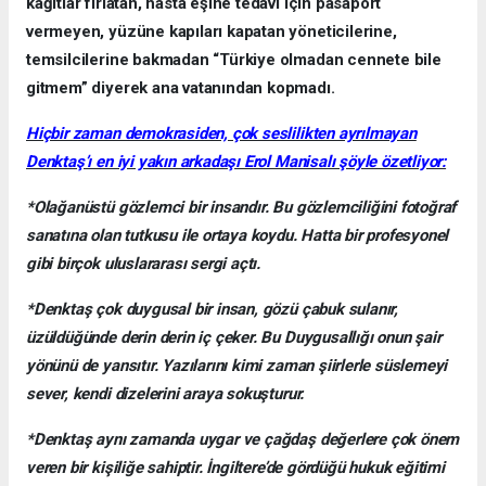
kâğıtlar fırlatan, hasta eşine tedavi için pasaport
vermeyen, yüzüne kapıları kapatan yöneticilerine,
temsilcilerine bakmadan “Türkiye olmadan cennete bile
gitmem” diyerek ana vatanından kopmadı.
Hiçbir zaman demokrasiden, çok seslilikten ayrılmayan
Denktaş’ı en iyi yakın arkadaşı Erol Manisalı şöyle özetliyor:
*Olağanüstü gözlemci bir insandır. Bu gözlemciliğini fotoğraf
sanatına olan tutkusu ile ortaya koydu. Hatta bir profesyonel
gibi birçok uluslararası sergi açtı.
*Denktaş çok duygusal bir insan, gözü çabuk sulanır,
üzüldüğünde derin derin iç çeker. Bu Duygusallığı onun şair
yönünü de yansıtır. Yazılarını kimi zaman şiirlerle süslemeyi
sever, kendi dizelerini araya sokuşturur.
*Denktaş aynı zamanda uygar ve çağdaş değerlere çok önem
veren bir kişiliğe sahiptir. İngiltere’de gördüğü hukuk eğitimi