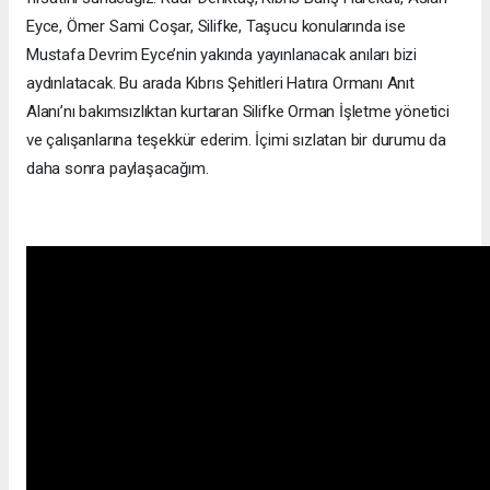
Eyce, Ömer Sami Coşar, Silifke, Taşucu konularında ise
Mustafa Devrim Eyce’nin yakında yayınlanacak anıları bizi
aydınlatacak. Bu arada Kıbrıs Şehitleri Hatıra Ormanı Anıt
Alanı’nı bakımsızlıktan kurtaran Silifke Orman İşletme yönetici
ve çalışanlarına teşekkür ederim. İçimi sızlatan bir durumu da
daha sonra paylaşacağım.