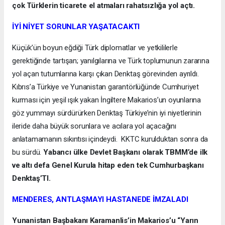
çok Türklerin ticarete el atmaları rahatsızlığa yol açtı.
İYİ NİYET SORUNLAR YAŞATACAKTI
Küçük’ün boyun eğdiği Türk diplomatlar ve yetkililerle
gerektiğinde tartışan; yanılgılarına ve Türk toplumunun zararına
yol açan tutumlarına karşı çıkan Denktaş görevinden ayrıldı.
Kıbrıs’a Türkiye ve Yunanistan garantörlüğünde Cumhuriyet
kurması için yeşil ışık yakan İngiltere Makarios’un oyunlarına
göz yummayı sürdürürken Denktaş Türkiye’nin iyi niyetlerinin
ileride daha büyük sorunlara ve acılara yol açacağını
anlatamamanın sıkıntısı içindeydi. KKTC kurulduktan sonra da
bu sürdü.
Yabancı ülke Devlet Başkanı olarak TBMM’de ilk
ve altı defa Genel Kurula hitap eden tek Cumhurbaşkanı
Denktaş’TI.
MENDERES, ANTLAŞMAYI HASTANEDE İMZALADI
Yunanistan Başbakanı Karamanlis’in Makarios’u “Yarın