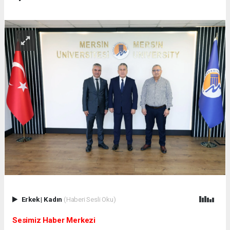
Erkek
|
Kadın
(Haberi Sesli Oku)
Sesimiz Haber Merkezi