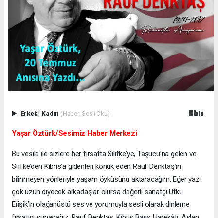
Erkek
|
Kadın
(Haberi Sesli Oku)
Yaşar Öztürk/Sesimiz Haber Merkezi
Bu vesile ile sizlere her fırsatta Silifke’ye, Taşucu’na gelen ve
Silifke’den Kıbrıs’a gidenleri konuk eden Rauf Denktaş’ın
bilinmeyen yönleriyle yaşam öyküsünü aktaracağım. Eğer yazı
çok uzun diyecek arkadaşlar olursa değerli sanatçı Utku
Erişik’in olağanüstü ses ve yorumuyla sesli olarak dinleme
fırsatını sunacağız. Rauf Denktaş, Kıbrıs Barış Harekâtı, Aslan