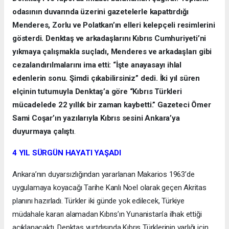
odasının duvarında üzerini gazetelerle kapattırdığı
Menderes, Zorlu ve Polatkan’ın elleri kelepçeli resimlerini
gösterdi. Denktaş ve arkadaşlarını Kıbrıs Cumhuriyeti’ni
yıkmaya çalışmakla suçladı, Menderes ve arkadaşları gibi
cezalandırılmalarını ima etti: “İşte anayasayı ihlal
edenlerin sonu. Şimdi çıkabilirsiniz” dedi. İki yıl süren
elçinin tutumuyla Denktaş’a göre “Kıbrıs Türkleri
mücadelede 22 yıllık bir zaman kaybetti.” Gazeteci Ömer
Sami Coşar’ın yazılarıyla Kıbrıs sesini Ankara’ya
duyurmaya çalıştı
.
4 YIL SÜRGÜN HAYATI YAŞADI
Ankara’nın duyarsızlığından yararlanan Makarios 1963’de
uygulamaya koyacağı Tarihe Kanlı Noel olarak geçen Akritas
planını hazırladı. Türkler iki günde yok edilecek, Türkiye
müdahale kararı alamadan Kıbrıs’ın Yunanistan’a ilhak ettiği
açıklanacaktı. Denktaş yurtdışında Kıbrıs Türklerinin varlığı için