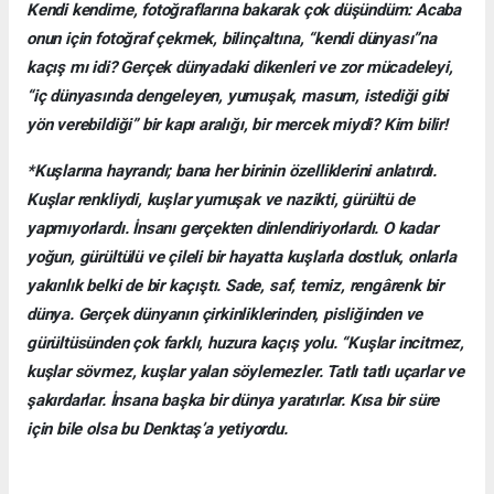
Kendi kendime, fotoğraflarına bakarak çok düşündüm: Acaba
onun için fotoğraf çekmek, bilinçaltına, “kendi dünyası”na
kaçış mı idi? Gerçek dünyadaki dikenleri ve zor mücadeleyi,
“iç dünyasında dengeleyen, yumuşak, masum, istediği gibi
yön verebildiği” bir kapı aralığı, bir mercek miydi? Kim bilir!
*Kuşlarına hayrandı; bana her birinin özelliklerini anlatırdı.
Kuşlar renkliydi, kuşlar yumuşak ve nazikti, gürültü de
yapmıyorlardı. İnsanı gerçekten dinlendiriyorlardı. O kadar
yoğun, gürültülü ve çileli bir hayatta kuşlarla dostluk, onlarla
yakınlık belki de bir kaçıştı. Sade, saf, temiz, rengârenk bir
dünya. Gerçek dünyanın çirkinliklerinden, pisliğinden ve
gürültüsünden çok farklı, huzura kaçış yolu. “Kuşlar incitmez,
kuşlar sövmez, kuşlar yalan söylemezler. Tatlı tatlı uçarlar ve
şakırdarlar. İnsana başka bir dünya yaratırlar. Kısa bir süre
için bile olsa bu Denktaş’a yetiyordu.