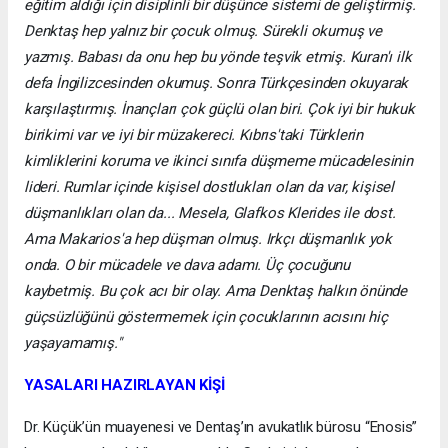
eğitim aldığı için disiplinli bir düşünce sistemi de geliştirmiş.
Denktaş hep yalnız bir çocuk olmuş. Sürekli okumuş ve
yazmış. Babası da onu hep bu yönde teşvik etmiş. Kuran'ı ilk
defa İngilizcesinden okumuş. Sonra Türkçesinden okuyarak
karşılaştırmış. İnançları çok güçlü olan biri. Çok iyi bir hukuk
birikimi var ve iyi bir müzakereci. Kıbrıs'taki Türklerin
kimliklerini koruma ve ikinci sınıfa düşmeme mücadelesinin
lideri. Rumlar içinde kişisel dostlukları olan da var, kişisel
düşmanlıkları olan da... Mesela, Glafkos Klerides ile dost.
Ama Makarios'a hep düşman olmuş. Irkçı düşmanlık yok
onda. O bir mücadele ve dava adamı. Üç çocuğunu
kaybetmiş. Bu çok acı bir olay. Ama Denktaş halkın önünde
güçsüzlüğünü göstermemek için çocuklarının acısını hiç
yaşayamamış."
YASALARI HAZIRLAYAN KİŞİ
Dr. Küçük’ün muayenesi ve Dentaş’ın avukatlık bürosu “Enosis”