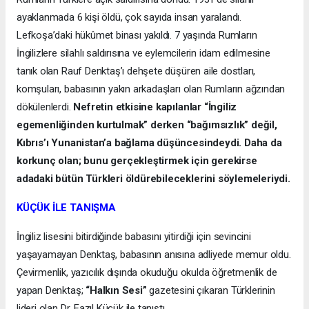
ayaklanmada 6 kişi öldü, çok sayıda insan yaralandı.
Lefkoşa’daki hükûmet binası yakıldı. 7 yaşında Rumların
İngilizlere silahlı saldırısına ve eylemcilerin idam edilmesine
tanık olan Rauf Denktaş’ı dehşete düşüren aile dostları,
komşuları, babasının yakın arkadaşları olan Rumların ağzından
dökülenlerdi.
Nefretin etkisine kapılanlar “İngiliz
egemenliğinden kurtulmak” derken “bağımsızlık” değil,
Kıbrıs’ı Yunanistan’a bağlama düşüncesindeydi. Daha da
korkunç olan; bunu gerçekleştirmek için gerekirse
adadaki bütün Türkleri öldürebileceklerini söylemeleriydi.
KÜÇÜK İLE TANIŞMA
İngiliz lisesini bitirdiğinde babasını yitirdiği için sevincini
yaşayamayan Denktaş, babasının anısına adliyede memur oldu.
Çevirmenlik, yazıcılık dışında okuduğu okulda öğretmenlik de
yapan Denktaş;
“Halkın Sesi”
gazetesini çıkaran Türklerinin
lideri olan Dr. Fazıl Küçük ile tanıştı.