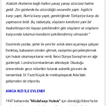
Atatürk ilkelerine bağlı halkın yavaş yavaş sözcüsü haline
geldi. Zor günlerde bu sözcülüğü cesaretle yaptı. İngiliz’e
karşı yaptı, Rum’a karşı yaptı, gerektiğinde Türkiye’ye karşı da
yapmasını bildi. Bu, tabiatıyla, olayların kendisini yani bir
heykeltıraşın bir kayayı şekillendirir gibi olayların ve olayların
karşısında tutumun kendisini şekillendirmiş olmasıdır.”
Gazetede yazılar, şiirler ile yeni bir soluk alanı açamaya çalışan
Denktaş, babasının izinden gitmek, vasiyetini gerçekleştirmek
için hukuk okumaya karar verdi. İkinci Dünya Savaşı’nın en ağır
günleriydi. Londra bombardıman altındaydı. Okuduğu
üniversitede gece nöbetleri tutarak askerlik görevini de
tamamladı. Dr. Fazıl Küçük ile mektuplaşarak Ada’daki
gelişmeleri de izliyordu.
AMCA KIZI İLE EVLENDİ
1947 baharında
“Müdafaayı Hukuk”
için döndüğü Kıbrıs’ta bir