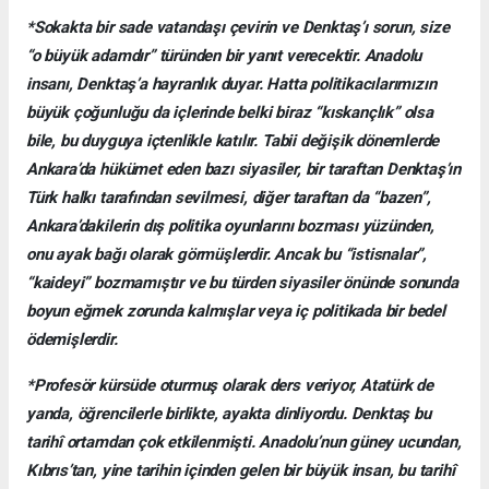
*Sokakta bir sade vatandaşı çevirin ve Denktaş’ı sorun, size
“o büyük adamdır” türünden bir yanıt verecektir. Anadolu
insanı, Denktaş’a hayranlık duyar. Hatta politikacılarımızın
büyük çoğunluğu da içlerinde belki biraz “kıskançlık” olsa
bile, bu duyguya içtenlikle katılır. Tabii değişik dönemlerde
Ankara’da hükümet eden bazı siyasiler, bir taraftan Denktaş’ın
Türk halkı tarafından sevilmesi, diğer taraftan da “bazen”,
Ankara’dakilerin dış politika oyunlarını bozması yüzünden,
onu ayak bağı olarak görmüşlerdir. Ancak bu “istisnalar”,
“kaideyi” bozmamıştır ve bu türden siyasiler önünde sonunda
boyun eğmek zorunda kalmışlar veya iç politikada bir bedel
ödemişlerdir.
*Profesör kürsüde oturmuş olarak ders veriyor, Atatürk de
yanda, öğrencilerle birlikte, ayakta dinliyordu. Denktaş bu
tarihî ortamdan çok etkilenmişti. Anadolu’nun güney ucundan,
Kıbrıs’tan, yine tarihin içinden gelen bir büyük insan, bu tarihî