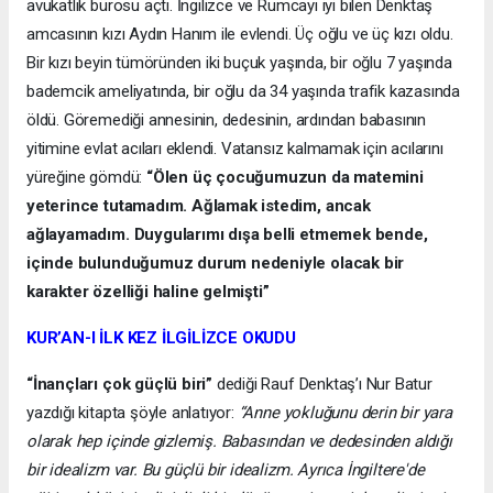
avukatlık bürosu açtı. İngilizce ve Rumcayı iyi bilen Denktaş
amcasının kızı Aydın Hanım ile evlendi. Üç oğlu ve üç kızı oldu.
Bir kızı beyin tümöründen iki buçuk yaşında, bir oğlu 7 yaşında
bademcik ameliyatında, bir oğlu da 34 yaşında trafik kazasında
öldü. Göremediği annesinin, dedesinin, ardından babasının
yitimine evlat acıları eklendi. Vatansız kalmamak için acılarını
yüreğine gömdü:
“Ölen üç çocuğumuzun da matemini
yeterince tutamadım. Ağlamak istedim, ancak
ağlayamadım. Duygularımı dışa belli etmemek bende,
içinde bulunduğumuz durum nedeniyle olacak bir
karakter özelliği haline gelmişti”
KUR’AN-I İLK KEZ İLGİLİZCE OKUDU
“İnançları çok güçlü biri”
dediği Rauf Denktaş’ı Nur Batur
yazdığı kitapta şöyle anlatıyor:
“Anne yokluğunu derin bir yara
olarak hep içinde gizlemiş. Babasından ve dedesinden aldığı
bir idealizm var. Bu güçlü bir idealizm. Ayrıca İngiltere'de