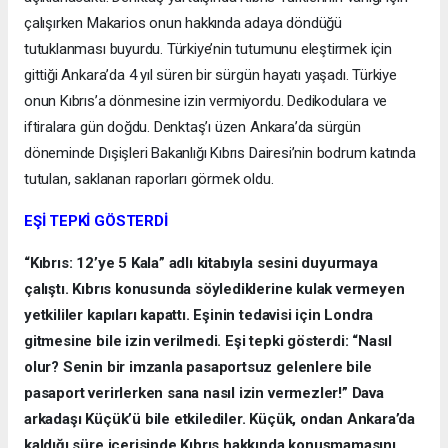
çalışırken Makarios onun hakkında adaya döndüğü
tutuklanması buyurdu. Türkiye’nin tutumunu eleştirmek için
gittiği Ankara’da 4 yıl süren bir sürgün hayatı yaşadı. Türkiye
onun Kıbrıs’a dönmesine izin vermiyordu. Dedikodulara ve
iftiralara gün doğdu. Denktaş’ı üzen Ankara’da sürgün
döneminde Dışişleri Bakanlığı Kıbrıs Dairesi’nin bodrum katında
tutulan, saklanan raporları görmek oldu.
EŞİ TEPKİ GÖSTERDİ
“Kıbrıs: 12’ye 5 Kala” adlı kitabıyla sesini duyurmaya
çalıştı. Kıbrıs konusunda söylediklerine kulak vermeyen
yetkililer kapıları kapattı. Eşinin tedavisi için Londra
gitmesine bile izin verilmedi. Eşi tepki gösterdi: “Nasıl
olur? Senin bir imzanla pasaportsuz gelenlere bile
pasaport verirlerken sana nasıl izin vermezler!” Dava
arkadaşı Küçük’ü bile etkilediler. Küçük, ondan Ankara’da
kaldığı süre içerisinde Kıbrıs hakkında konuşmamasını