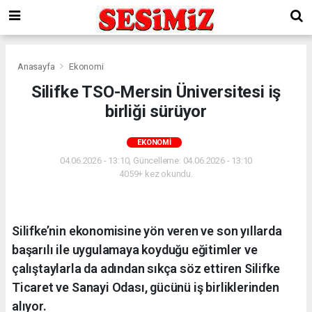
Anasayfa
Ekonomi
Silifke TSO-Mersin Üniversitesi iş
birliği sürüyor
EKONOMI
04.06.2026 - 13:10, Güncelleme: 04.06.2026 - 13:10
4059+ kez okundu.
Silifke’nin ekonomisine yön veren ve son yıllarda
başarılı ile uygulamaya koyduğu eğitimler ve
çalıştaylarla da adından sıkça söz ettiren Silifke
Ticaret ve Sanayi Odası, gücünü iş birliklerinden
alıyor.