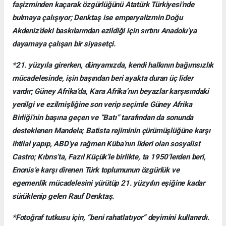
faşizminden kaçarak özgürlüğünü Atatürk Türkiyesi’nde
bulmaya çalışıyor; Denktaş ise emperyalizmin Doğu
Akdeniz’deki baskılarından ezildiği için sırtını Anadolu’ya
dayamaya çalışan bir siyasetçi.
*21. yüzyıla girerken, dünyamızda, kendi halkının bağımsızlık
mücadelesinde, işin başından beri ayakta duran üç lider
vardır; Güney Afrika’da, Kara Afrika’nın beyazlar karşısındaki
yenilgi ve ezilmişliğine son verip seçimle Güney Afrika
Birliği’nin başına geçen ve “Batı” tarafından da sonunda
desteklenen Mandela; Batista rejiminin çürümüşlüğüne karşı
ihtilal yapıp, ABD’ye rağmen Küba’nın lideri olan sosyalist
Castro; Kıbrıs’ta, Fazıl Küçük’le birlikte, ta 1950’lerden beri,
Enonis’e karşı direnen Türk toplumunun özgürlük ve
egemenlik mücadelesini yürütüp 21. yüzyılın eşiğine kadar
sürüklenip gelen Rauf Denktaş.
*Fotoğraf tutkusu için, “beni rahatlatıyor” deyimini kullanırdı.