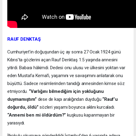
RAUF DENKTAŞ
Cumhuriyet’in doğuşundan üç ay sonra 27 Ocak 1924 günü
Kıbrıs’ta gözlerini açan Rauf Denktaş 1.5 yaşında annesini
yitirdi. Babası hâkimdi. Dedesi onu ulusu ve ülkesini yoktan var
eden Mustafa Kemal’i, yaşamını ve savaşımını anlatarak onu
büyüttü. Sadece resimlerinden tanıdığı annesinden kimse söz
etmiyordu.
“Varlığını bilmediğim için yokluğunu
duymamıştım”
dese de kapı aralığından duyduğu
“Rauf’u
doğurdu, öldü”
sözleri yaşamı boyunca aklını kurcaladı.
“Annemi ben mi öldürdüm?”
kuşkusu kapanmayan bir
yarasıydı.
İlkokulu okumaya gönderildiği İstanbul’dan 6 yaşında adaya