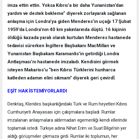
imza ettin ettin. Yoksa Kıbrıs’a bir daha Yunanistan’dan
yardım ve destek bekleme” diyerek zorlayarak sağlanan
anlaşma için Londra’ya giden Menderes’in uçağı 17 Şubat
1959’da Londra’nın 40 km yakınlarında düştü. 16 kişinin
öldüğü kazada yaralı olarak kurtulan Menderes hastanede
tedavisi sürerken İngiltere Başbakanı MacMillan ve
Yunanistan Başbakanı Karamanlis’in getirdiği Londra
Antlaşması’nı hastanede imzaladı. Kendisini görmek
isteyen Makarios’u “ben Kıbrıs Türklerini hunharca
katleden adamın elini sıkmam” diyerek geri çevirdİ.
EŞİT HAK İSTEMİYORLARDI
Denktaş, Klerides başkanlığındaki Türk ve Rum heyetleri Kıbrıs
Cumhuriyeti Anayasası için çalışmalara başladı. Rumlar
imzalanan anlaşmalara aldırmadan egemenliği kendi ellerinde
toplamak istedi. Türkiye adına Nihat Erim ve Suat Bilge’nin yer
aldığı görüşmeler çıkmaza girdi. Rumlar iki toplumun, her