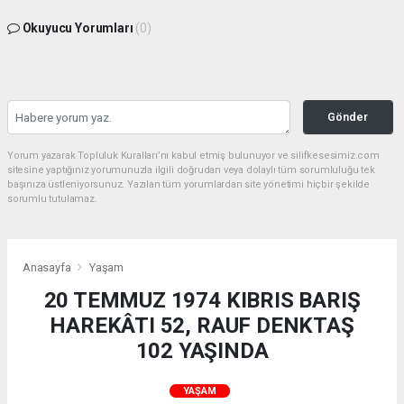
Okuyucu Yorumları
(0)
Gönder
Yorum yazarak Topluluk Kuralları’nı kabul etmiş bulunuyor ve silifkesesimiz.com
sitesine yaptığınız yorumunuzla ilgili doğrudan veya dolaylı tüm sorumluluğu tek
başınıza üstleniyorsunuz. Yazılan tüm yorumlardan site yönetimi hiçbir şekilde
sorumlu tutulamaz.
Anasayfa
Yaşam
20 TEMMUZ 1974 KIBRIS BARIŞ
HAREKÂTI 52, RAUF DENKTAŞ
102 YAŞINDA
YAŞAM