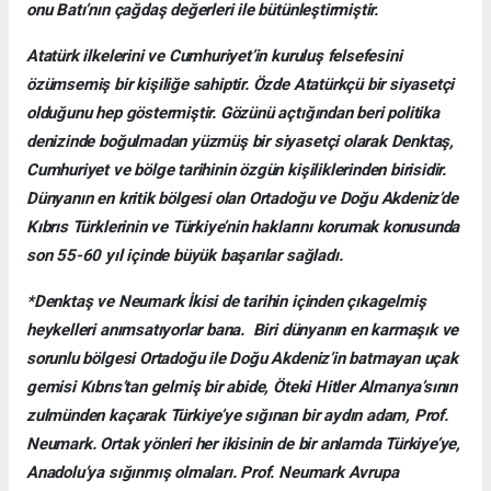
onu Batı’nın çağdaş değerleri ile bütünleştirmiştir.
Atatürk ilkelerini ve Cumhuriyet’in kuruluş felsefesini
özümsemiş bir kişiliğe sahiptir. Özde Atatürkçü bir siyasetçi
olduğunu hep göstermiştir. Gözünü açtığından beri politika
denizinde boğulmadan yüzmüş bir siyasetçi olarak Denktaş,
Cumhuriyet ve bölge tarihinin özgün kişiliklerinden birisidir.
Dünyanın en kritik bölgesi olan Ortadoğu ve Doğu Akdeniz’de
Kıbrıs Türklerinin ve Türkiye’nin haklarını korumak konusunda
son 55-60 yıl içinde büyük başarılar sağladı.
*Denktaş ve Neumark İkisi de tarihin içinden çıkagelmiş
heykelleri anımsatıyorlar bana. Biri dünyanın en karmaşık ve
sorunlu bölgesi Ortadoğu ile Doğu Akdeniz’in batmayan uçak
gemisi Kıbrıs’tan gelmiş bir abide, Öteki Hitler Almanya’sının
zulmünden kaçarak Türkiye’ye sığınan bir aydın adam, Prof.
Neumark. Ortak yönleri her ikisinin de bir anlamda Türkiye’ye,
Anadolu’ya sığınmış olmaları. Prof. Neumark Avrupa