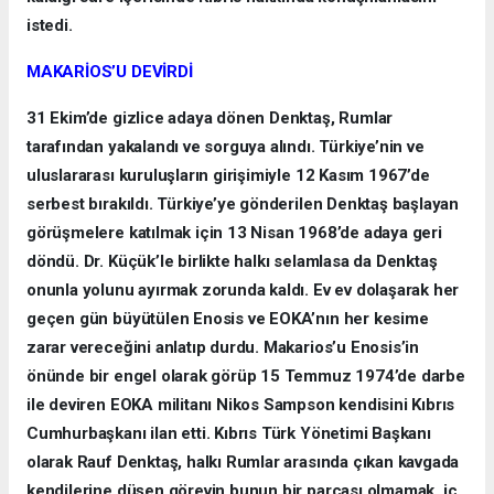
istedi.
MAKARİOS’U DEVİRDİ
31 Ekim’de gizlice adaya dönen Denktaş, Rumlar
tarafından yakalandı ve sorguya alındı. Türkiye’nin ve
uluslararası kuruluşların girişimiyle 12 Kasım 1967’de
serbest bırakıldı. Türkiye’ye gönderilen Denktaş başlayan
görüşmelere katılmak için 13 Nisan 1968’de adaya geri
döndü. Dr. Küçük’le birlikte halkı selamlasa da Denktaş
onunla yolunu ayırmak zorunda kaldı. Ev ev dolaşarak her
geçen gün büyütülen Enosis ve EOKA’nın her kesime
zarar vereceğini anlatıp durdu. Makarios’u Enosis’in
önünde bir engel olarak görüp 15 Temmuz 1974’de darbe
ile deviren EOKA militanı Nikos Sampson kendisini Kıbrıs
Cumhurbaşkanı ilan etti. Kıbrıs Türk Yönetimi Başkanı
olarak Rauf Denktaş, halkı Rumlar arasında çıkan kavgada
kendilerine düşen görevin bunun bir parçası olmamak, iç