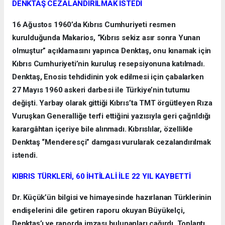
DENKTAŞ CEZALANDIRILMAK İSTEDİ
16 Ağustos 1960’da Kıbrıs Cumhuriyeti resmen
kurulduğunda Makarios, “Kıbrıs sekiz asır sonra Yunan
olmuştur” açıklamasını yapınca Denktaş, onu kınamak için
Kıbrıs Cumhuriyeti’nin kuruluş resepsiyonuna katılmadı.
Denktaş, Enosis tehdidinin yok edilmesi için çabalarken
27 Mayıs 1960 askeri darbesi ile Türkiye’nin tutumu
değişti. Yarbay olarak gittiği Kıbrıs’ta TMT örgütleyen Rıza
Vuruşkan Generalliğe terfi ettiğini yazısıyla geri çağrıldığı
karargâhtan içeriye bile alınmadı. Kıbrıslılar, özellikle
Denktaş “Menderesçi” damgası vurularak cezalandırılmak
istendi.
KIBRIS TÜRKLERİ, 60 İHTİLALİ İLE 22 YIL KAYBETTİ
Dr. Küçük’ün bilgisi ve himayesinde hazırlanan Türklerinin
endişelerini dile getiren raporu okuyan Büyükelçi,
Denktaş’ı ve raporda imzası bulunanları çağırdı. Toplantı