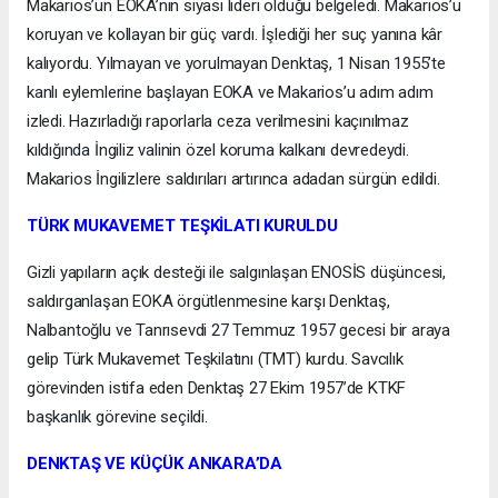
Makarios’un EOKA’nın siyasi lideri olduğu belgeledi. Makarios’u
koruyan ve kollayan bir güç vardı. İşlediği her suç yanına kâr
kalıyordu. Yılmayan ve yorulmayan Denktaş, 1 Nisan 1955’te
kanlı eylemlerine başlayan EOKA ve Makarios’u adım adım
izledi. Hazırladığı raporlarla ceza verilmesini kaçınılmaz
kıldığında İngiliz valinin özel koruma kalkanı devredeydi.
Makarios İngilizlere saldırıları artırınca adadan sürgün edildi.
TÜRK MUKAVEMET TEŞKİLATI KURULDU
Gizli yapıların açık desteği ile salgınlaşan ENOSİS düşüncesi,
saldırganlaşan EOKA örgütlenmesine karşı Denktaş,
Nalbantoğlu ve Tanrısevdi 27 Temmuz 1957 gecesi bir araya
gelip Türk Mukavemet Teşkilatını (TMT) kurdu. Savcılık
görevinden istifa eden Denktaş 27 Ekim 1957’de KTKF
başkanlık görevine seçildi.
DENKTAŞ VE KÜÇÜK ANKARA’DA