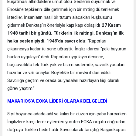
kuşatması altındakilere umut oldu. Seslerini duyurmak ve
Enosis’e tepkilerini dile getirmek için bir miting düzenlemek
istediler. İnsanların nasıl bir tutum alacakları kuşkusunu
gidermek Denktaş’ın önerisiyle kapı kapı dolaşıldı.
27 Kasım
1948 tarihi bir gündü. Türklerin ilk mitingi, Denktaş’ın ilk
halka seslenişiydi. 1949’da savcı oldu:
“Raporları
çıkarıncaya kadar iki sene uğraştık. İngiliz idaresi “peki buyurun
bunları uygulayın” dedi. Raporları uygulayın denince,
başsavcılıkta tek Türk yok ve bizim sistemde, savcılık yasaları
hazırlar ve vali onaylar. Böylelikle bir mevkii ihdas edildi.
Savcılığa geçtim ve orada bu yasaları hazırlayan kişi olarak
görev yaptım.”
MAKARİOS’A EOKA LİDERİ OLARAK BELGELEDİ
8 yıl boyunca adada adil ve kalıcı bir düzen için çaba harcarken
İngilizlere karşı terör eylemleri yürüten EOKA örgütü doğrudan
doğruya Türkleri hedef aldı. Savcı olarak tanıştığı Başpiskopos