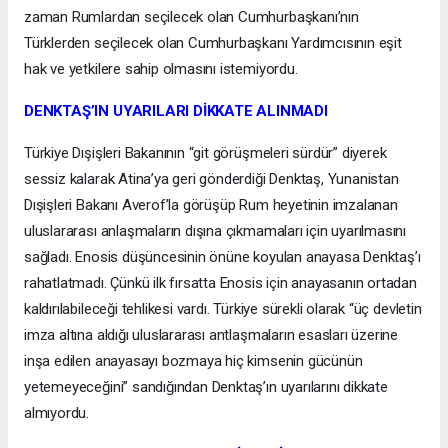
zaman Rumlardan seçilecek olan Cumhurbaşkanı’nın
Türklerden seçilecek olan Cumhurbaşkanı Yardımcısının eşit
hak ve yetkilere sahip olmasını istemiyordu.
DENKTAŞ’IN UYARILARI DİKKATE ALINMADI
Türkiye Dışişleri Bakanının “git görüşmeleri sürdür” diyerek
sessiz kalarak Atina’ya geri gönderdiği Denktaş, Yunanistan
Dışişleri Bakanı Averof’la görüşüp Rum heyetinin imzalanan
uluslararası anlaşmaların dışına çıkmamaları için uyarılmasını
sağladı. Enosis düşüncesinin önüne koyulan anayasa Denktaş’ı
rahatlatmadı. Çünkü ilk fırsatta Enosis için anayasanın ortadan
kaldırılabileceği tehlikesi vardı. Türkiye sürekli olarak “üç devletin
imza altına aldığı uluslararası antlaşmaların esasları üzerine
inşa edilen anayasayı bozmaya hiç kimsenin gücünün
yetemeyeceğini” sandığından Denktaş’ın uyarılarını dikkate
almıyordu.