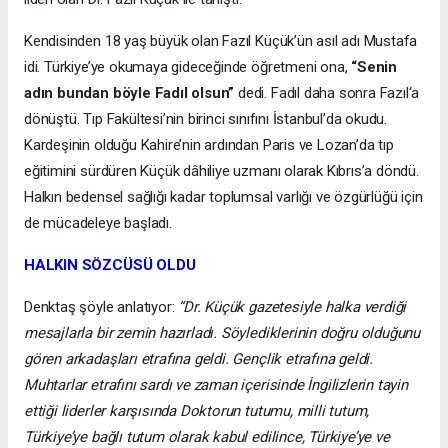
Kendisinden 18 yaş büyük olan Fazıl Küçük’ün asıl adı Mustafa
idi. Türkiye’ye okumaya gideceğinde öğretmeni ona,
“Senin
adın bundan böyle Fadıl olsun”
dedi. Fadıl daha sonra Fazıl‘a
dönüştü. Tıp Fakültesi’nin birinci sınıfını İstanbul’da okudu.
Kardeşinin olduğu Kahire’nin ardından Paris ve Lozan’da tıp
eğitimini sürdüren Küçük dâhiliye uzmanı olarak Kıbrıs’a döndü.
Halkın bedensel sağlığı kadar toplumsal varlığı ve özgürlüğü için
de mücadeleye başladı.
HALKIN SÖZCÜSÜ OLDU
Denktaş şöyle anlatıyor:
“Dr. Küçük gazetesiyle halka verdiği
mesajlarla bir zemin hazırladı. Söylediklerinin doğru olduğunu
gören arkadaşları etrafına geldi. Gençlik etrafına geldi.
Muhtarlar etrafını sardı ve zaman içerisinde İngilizlerin tayin
ettiği liderler karşısında Doktorun tutumu, milli tutum,
Türkiye’ye bağlı tutum olarak kabul edilince, Türkiye’ye ve