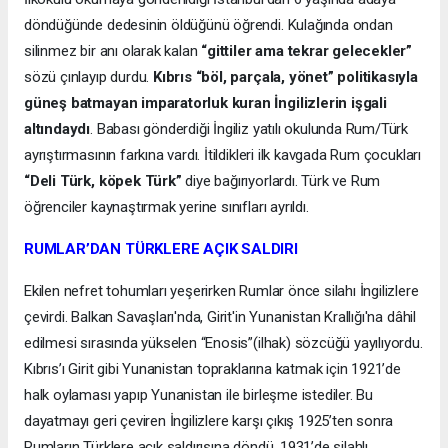
döndüğünde dedesinin öldüğünü öğrendi. Kulağında ondan
silinmez bir anı olarak kalan
“gittiler ama tekrar gelecekler”
sözü çınlayıp durdu.
Kıbrıs “böl, parçala, yönet” politikasıyla
güneş batmayan imparatorluk kuran İngilizlerin işgali
altındaydı
. Babası gönderdiği İngiliz yatılı okulunda Rum/Türk
ayrıştırmasının farkına vardı. İtildikleri ilk kavgada Rum çocukları
“Deli Türk, köpek Türk”
diye bağırıyorlardı. Türk ve Rum
öğrenciler kaynaştırmak yerine sınıfları ayrıldı.
RUMLAR’DAN TÜRKLERE AÇIK SALDIRI
Ekilen nefret tohumları yeşerirken Rumlar önce silahı İngilizlere
çevirdi. Balkan Savaşları'nda, Girit'in Yunanistan Krallığı'na dâhil
edilmesi sırasında yükselen “Enosis”(ilhak) sözcüğü yayılıyordu.
Kıbrıs’ı Girit gibi Yunanistan topraklarına katmak için 1921’de
halk oylaması yapıp Yunanistan ile birleşme istediler. Bu
dayatmayı geri çeviren İngilizlere karşı çıkış 1925’ten sonra
Rumların Türklere açık saldırısına döndü. 1931’de silahlı