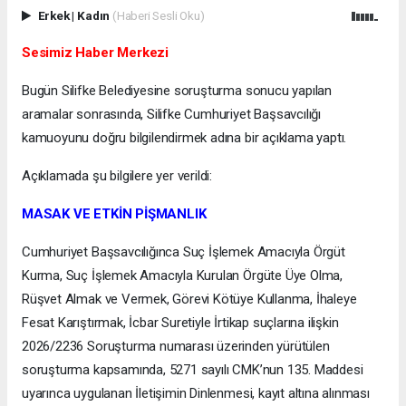
Erkek
|
Kadın
(Haberi Sesli Oku)
Sesimiz Haber Merkezi
Bugün Silifke Belediyesine soruşturma sonucu yapılan
aramalar sonrasında, Silifke Cumhuriyet Başsavcılığı
kamuoyunu doğru bilgilendirmek adına bir açıklama yaptı.
Açıklamada şu bilgilere yer verildi:
MASAK VE ETKİN PİŞMANLIK
Cumhuriyet Başsavcılığınca Suç İşlemek Amacıyla Örgüt
Kurma, Suç İşlemek Amacıyla Kurulan Örgüte Üye Olma,
Rüşvet Almak ve Vermek, Görevi Kötüye Kullanma, İhaleye
Fesat Karıştırmak, İcbar Suretiyle İrtikap suçlarına ilişkin
2026/2236 Soruşturma numarası üzerinden yürütülen
soruşturma kapsamında, 5271 sayılı CMK’nun 135. Maddesi
uyarınca uygulanan İletişimin Dinlenmesi, kayıt altına alınması