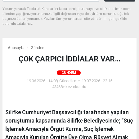
Yorum yazarak Topluluk Kuralları’nı kabul etmiş bulunuyor ve silifkesesimiz.com
sitesine yaptığınız yorumunuzla ilgili doğrudan veya dolaylı tüm sorumluluğu tek
başınıza üstleniyorsunuz. Yazılan tüm yorumlardan site yönetimi hiçbir şekilde
sorumlu tutulamaz.
Anasayfa
Gündem
ÇOK ÇARPICI İDDİALAR VAR…
GÜNDEM
19.06.2026 - 14:08, Güncelleme: 19.07.2026 - 22:15
43468+ kez okundu.
Silifke Cumhuriyet Başsavcılığı tarafından yapılan
soruşturma kapsamında Silifke Belediyesinde; “Suç
İşlemek Amacıyla Örgüt Kurma, Suç İşlemek
Amacıyla Kurulan Örgüte Üye Olma, Rüşvet Almak