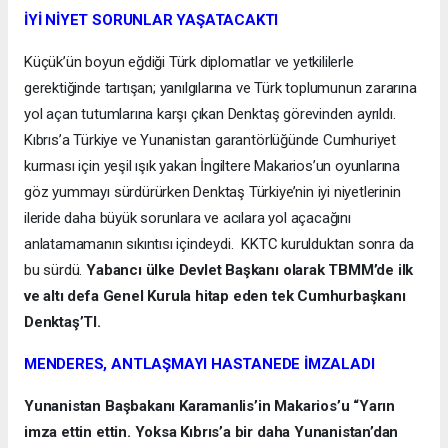
İYİ NİYET SORUNLAR YAŞATACAKTI
Küçük’ün boyun eğdiği Türk diplomatlar ve yetkililerle
gerektiğinde tartışan; yanılgılarına ve Türk toplumunun zararına
yol açan tutumlarına karşı çıkan Denktaş görevinden ayrıldı.
Kıbrıs’a Türkiye ve Yunanistan garantörlüğünde Cumhuriyet
kurması için yeşil ışık yakan İngiltere Makarios’un oyunlarına
göz yummayı sürdürürken Denktaş Türkiye’nin iyi niyetlerinin
ileride daha büyük sorunlara ve acılara yol açacağını
anlatamamanın sıkıntısı içindeydi. KKTC kurulduktan sonra da
bu sürdü.
Yabancı ülke Devlet Başkanı olarak TBMM’de ilk
ve altı defa Genel Kurula hitap eden tek Cumhurbaşkanı
Denktaş’TI.
MENDERES, ANTLAŞMAYI HASTANEDE İMZALADI
Yunanistan Başbakanı Karamanlis’in Makarios’u “Yarın
imza ettin ettin. Yoksa Kıbrıs’a bir daha Yunanistan’dan