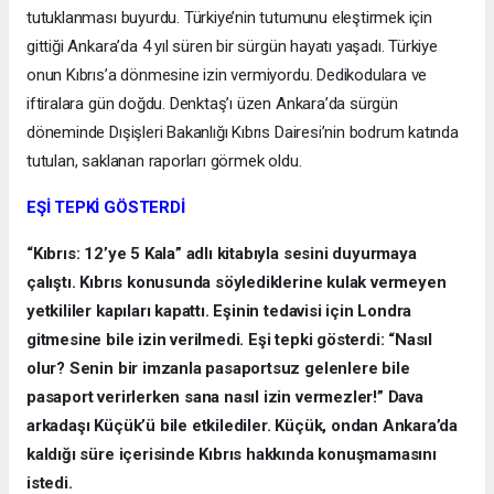
tutuklanması buyurdu. Türkiye’nin tutumunu eleştirmek için
gittiği Ankara’da 4 yıl süren bir sürgün hayatı yaşadı. Türkiye
onun Kıbrıs’a dönmesine izin vermiyordu. Dedikodulara ve
iftiralara gün doğdu. Denktaş’ı üzen Ankara’da sürgün
döneminde Dışişleri Bakanlığı Kıbrıs Dairesi’nin bodrum katında
tutulan, saklanan raporları görmek oldu.
EŞİ TEPKİ GÖSTERDİ
“Kıbrıs: 12’ye 5 Kala” adlı kitabıyla sesini duyurmaya
çalıştı. Kıbrıs konusunda söylediklerine kulak vermeyen
yetkililer kapıları kapattı. Eşinin tedavisi için Londra
gitmesine bile izin verilmedi. Eşi tepki gösterdi: “Nasıl
olur? Senin bir imzanla pasaportsuz gelenlere bile
pasaport verirlerken sana nasıl izin vermezler!” Dava
arkadaşı Küçük’ü bile etkilediler. Küçük, ondan Ankara’da
kaldığı süre içerisinde Kıbrıs hakkında konuşmamasını
istedi.