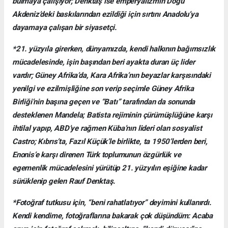
bulmaya çalışıyor; Denktaş ise emperyalizmin Doğu
Akdeniz’deki baskılarından ezildiği için sırtını Anadolu’ya
dayamaya çalışan bir siyasetçi.
*21. yüzyıla girerken, dünyamızda, kendi halkının bağımsızlık
mücadelesinde, işin başından beri ayakta duran üç lider
vardır; Güney Afrika’da, Kara Afrika’nın beyazlar karşısındaki
yenilgi ve ezilmişliğine son verip seçimle Güney Afrika
Birliği’nin başına geçen ve “Batı” tarafından da sonunda
desteklenen Mandela; Batista rejiminin çürümüşlüğüne karşı
ihtilal yapıp, ABD’ye rağmen Küba’nın lideri olan sosyalist
Castro; Kıbrıs’ta, Fazıl Küçük’le birlikte, ta 1950’lerden beri,
Enonis’e karşı direnen Türk toplumunun özgürlük ve
egemenlik mücadelesini yürütüp 21. yüzyılın eşiğine kadar
sürüklenip gelen Rauf Denktaş.
*Fotoğraf tutkusu için, “beni rahatlatıyor” deyimini kullanırdı.
Kendi kendime, fotoğraflarına bakarak çok düşündüm: Acaba