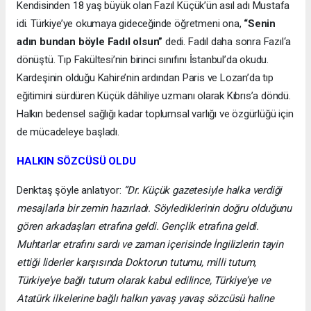
Kendisinden 18 yaş büyük olan Fazıl Küçük’ün asıl adı Mustafa
idi. Türkiye’ye okumaya gideceğinde öğretmeni ona,
“Senin
adın bundan böyle Fadıl olsun”
dedi. Fadıl daha sonra Fazıl‘a
dönüştü. Tıp Fakültesi’nin birinci sınıfını İstanbul’da okudu.
Kardeşinin olduğu Kahire’nin ardından Paris ve Lozan’da tıp
eğitimini sürdüren Küçük dâhiliye uzmanı olarak Kıbrıs’a döndü.
Halkın bedensel sağlığı kadar toplumsal varlığı ve özgürlüğü için
de mücadeleye başladı.
HALKIN SÖZCÜSÜ OLDU
Denktaş şöyle anlatıyor:
“Dr. Küçük gazetesiyle halka verdiği
mesajlarla bir zemin hazırladı. Söylediklerinin doğru olduğunu
gören arkadaşları etrafına geldi. Gençlik etrafına geldi.
Muhtarlar etrafını sardı ve zaman içerisinde İngilizlerin tayin
ettiği liderler karşısında Doktorun tutumu, milli tutum,
Türkiye’ye bağlı tutum olarak kabul edilince, Türkiye’ye ve
Atatürk ilkelerine bağlı halkın yavaş yavaş sözcüsü haline