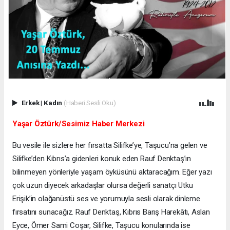
Erkek
|
Kadın
(Haberi Sesli Oku)
Yaşar Öztürk/Sesimiz Haber Merkezi
Bu vesile ile sizlere her fırsatta Silifke’ye, Taşucu’na gelen ve
Silifke’den Kıbrıs’a gidenleri konuk eden Rauf Denktaş’ın
bilinmeyen yönleriyle yaşam öyküsünü aktaracağım. Eğer yazı
çok uzun diyecek arkadaşlar olursa değerli sanatçı Utku
Erişik’in olağanüstü ses ve yorumuyla sesli olarak dinleme
fırsatını sunacağız. Rauf Denktaş, Kıbrıs Barış Harekâtı, Aslan
Eyce, Ömer Sami Coşar, Silifke, Taşucu konularında ise