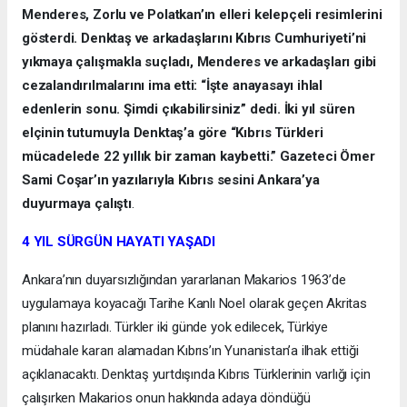
Menderes, Zorlu ve Polatkan’ın elleri kelepçeli resimlerini
gösterdi. Denktaş ve arkadaşlarını Kıbrıs Cumhuriyeti’ni
yıkmaya çalışmakla suçladı, Menderes ve arkadaşları gibi
cezalandırılmalarını ima etti: “İşte anayasayı ihlal
edenlerin sonu. Şimdi çıkabilirsiniz” dedi. İki yıl süren
elçinin tutumuyla Denktaş’a göre “Kıbrıs Türkleri
mücadelede 22 yıllık bir zaman kaybetti.” Gazeteci Ömer
Sami Coşar’ın yazılarıyla Kıbrıs sesini Ankara’ya
duyurmaya çalıştı
.
4 YIL SÜRGÜN HAYATI YAŞADI
Ankara’nın duyarsızlığından yararlanan Makarios 1963’de
uygulamaya koyacağı Tarihe Kanlı Noel olarak geçen Akritas
planını hazırladı. Türkler iki günde yok edilecek, Türkiye
müdahale kararı alamadan Kıbrıs’ın Yunanistan’a ilhak ettiği
açıklanacaktı. Denktaş yurtdışında Kıbrıs Türklerinin varlığı için
çalışırken Makarios onun hakkında adaya döndüğü