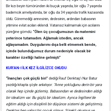
Bir kızı beyin tümöründen iki buçuk yaşında, bir oğlu 7 yaşında
bademcik ameliyatında, bir oğlu da 34 yaşında trafik kazasında
öldü. Göremediği annesinin, dedesinin, ardından babasının
yitimine evlat acıları eklendi. Vatansız kalmamak için acılarını
yüreğine gömdü:
“Ölen üç çocuğumuzun da matemini
yeterince tutamadım. Ağlamak istedim, ancak
ağlayamadım. Duygularımı dışa belli etmemek bende,
içinde bulunduğumuz durum nedeniyle olacak bir
karakter özelliği haline gelmişti”
KUR’AN-I İLK KEZ İLGİLİZCE OKUDU
“İnançları çok güçlü biri”
dediği Rauf Denktaş’ı Nur Batur
yazdığı kitapta şöyle anlatıyor:
“Anne yokluğunu derin bir yara
olarak hep içinde gizlemiş. Babasından ve dedesinden aldığı
bir idealizm var. Bu güçlü bir idealizm. Ayrıca İngiltere'de
eğitim aldığı için disiplinli bir düşünce sistemi de geliştirmiş.
Denktaş hep yalnız bir çocuk olmuş. Sürekli okumuş ve