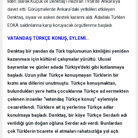
lideri olarak Küçük ve Denktaş’ı Haziran 1958’de Ankara’ya
davet etti. Görüşmelerde Ankara’daki yetkilileri etkileyen
Denktaş, siyasi ve askeri destek kararını aldı. Adadaki Türkleri
EOKA saldırılarına karşı koruyacak örgütlenme başladı.
VATANDAŞ TÜRKÇE KONUŞ, EYLEMİ…
Denktaş bir yandan da Türk toplumunun kimliğini yeniden
kazanması için kültürel çalışmalar yürüttü. Ulusal
bayramlar ve günler adada Türkiye’deki gibi kutlanmaya
başladı. Uzun yıllar Türkçe konuşmayan Türklerin bir
kısmı ana dillerini unutmuştu. Türkçe konuşmaktan,
bulundukları yere hatta çocuklarına Türkçe ad vermekten
çekinen insanlar “vatandaş Türkçe konuş” eylemiyle
cesaretlendi. Türklere ait iş yerlerine Türkçe adlar
konulmaya başladı. Denktaş, bir köye Türkçe Serdarlı adı
verildiği gün doğan oğluna Serdar adı verdi. Bunlardan
çok Türklerin ticarete el atmaları rahatsızlığa yol açtı.