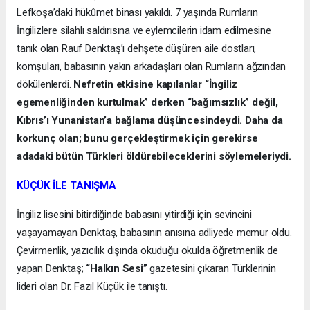
Lefkoşa’daki hükûmet binası yakıldı. 7 yaşında Rumların
İngilizlere silahlı saldırısına ve eylemcilerin idam edilmesine
tanık olan Rauf Denktaş’ı dehşete düşüren aile dostları,
komşuları, babasının yakın arkadaşları olan Rumların ağzından
dökülenlerdi.
Nefretin etkisine kapılanlar “İngiliz
egemenliğinden kurtulmak” derken “bağımsızlık” değil,
Kıbrıs’ı Yunanistan’a bağlama düşüncesindeydi. Daha da
korkunç olan; bunu gerçekleştirmek için gerekirse
adadaki bütün Türkleri öldürebileceklerini söylemeleriydi.
KÜÇÜK İLE TANIŞMA
İngiliz lisesini bitirdiğinde babasını yitirdiği için sevincini
yaşayamayan Denktaş, babasının anısına adliyede memur oldu.
Çevirmenlik, yazıcılık dışında okuduğu okulda öğretmenlik de
yapan Denktaş;
“Halkın Sesi”
gazetesini çıkaran Türklerinin
lideri olan Dr. Fazıl Küçük ile tanıştı.