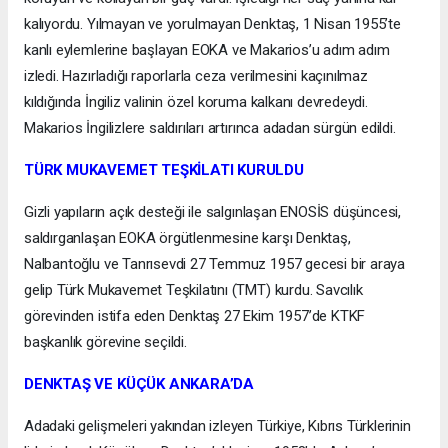
kalıyordu. Yılmayan ve yorulmayan Denktaş, 1 Nisan 1955’te
kanlı eylemlerine başlayan EOKA ve Makarios’u adım adım
izledi. Hazırladığı raporlarla ceza verilmesini kaçınılmaz
kıldığında İngiliz valinin özel koruma kalkanı devredeydi.
Makarios İngilizlere saldırıları artırınca adadan sürgün edildi.
TÜRK MUKAVEMET TEŞKİLATI KURULDU
Gizli yapıların açık desteği ile salgınlaşan ENOSİS düşüncesi,
saldırganlaşan EOKA örgütlenmesine karşı Denktaş,
Nalbantoğlu ve Tanrısevdi 27 Temmuz 1957 gecesi bir araya
gelip Türk Mukavemet Teşkilatını (TMT) kurdu. Savcılık
görevinden istifa eden Denktaş 27 Ekim 1957’de KTKF
başkanlık görevine seçildi.
DENKTAŞ VE KÜÇÜK ANKARA’DA
Adadaki gelişmeleri yakından izleyen Türkiye, Kıbrıs Türklerinin