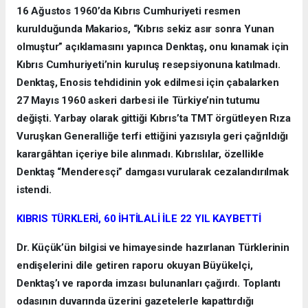
16 Ağustos 1960’da Kıbrıs Cumhuriyeti resmen
kurulduğunda Makarios, “Kıbrıs sekiz asır sonra Yunan
olmuştur” açıklamasını yapınca Denktaş, onu kınamak için
Kıbrıs Cumhuriyeti’nin kuruluş resepsiyonuna katılmadı.
Denktaş, Enosis tehdidinin yok edilmesi için çabalarken
27 Mayıs 1960 askeri darbesi ile Türkiye’nin tutumu
değişti. Yarbay olarak gittiği Kıbrıs’ta TMT örgütleyen Rıza
Vuruşkan Generalliğe terfi ettiğini yazısıyla geri çağrıldığı
karargâhtan içeriye bile alınmadı. Kıbrıslılar, özellikle
Denktaş “Menderesçi” damgası vurularak cezalandırılmak
istendi.
KIBRIS TÜRKLERİ, 60 İHTİLALİ İLE 22 YIL KAYBETTİ
Dr. Küçük’ün bilgisi ve himayesinde hazırlanan Türklerinin
endişelerini dile getiren raporu okuyan Büyükelçi,
Denktaş’ı ve raporda imzası bulunanları çağırdı. Toplantı
odasının duvarında üzerini gazetelerle kapattırdığı