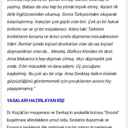
yazmış. Babası da onu hep bu yönde teşvik etmiş. Kuran'ı ilk
defa İngilizcesinden okumuş. Sonra Türkçesinden okuyarak
karşılaştırmış. İnançları çok güçlü olan biri. Çok iyi bir hukuk
birikimi var ve iyi bir müzakereci. Kıbrıs'taki Türklerin
kimliklerini koruma ve ikinci sınıfa düşmeme mücadelesinin
lideri. Rumlar içinde kişisel dostlukları olan da var, kişisel
düşmanlıkları olan da... Mesela, Glafkos Klerides ile dost.
Ama Makarios'a hep düşman olmuş. Irkçı düşmanlık yok
onda. O bir mücadele ve dava adamı. Üç çocuğunu
kaybetmiş. Bu çok acı bir olay. Ama Denktaş halkın önünde
güçsüzlüğünü göstermemek için çocuklarının acısını hiç
yaşayamamış."
YASALARI HAZIRLAYAN KİŞİ
Dr. Küçük’ün muayenesi ve Dentaş’ın avukatlık bürosu “Enosis”
kuşatması altındakilere umut oldu. Seslerini duyurmak ve
Enosis’e tepkilerini dile getirmek için bir miting düzenlemek