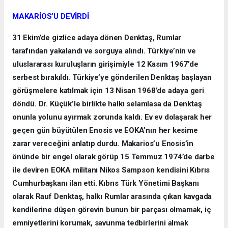
MAKARİOS’U DEVİRDİ
31 Ekim’de gizlice adaya dönen Denktaş, Rumlar
tarafından yakalandı ve sorguya alındı. Türkiye’nin ve
uluslararası kuruluşların girişimiyle 12 Kasım 1967’de
serbest bırakıldı. Türkiye’ye gönderilen Denktaş başlayan
görüşmelere katılmak için 13 Nisan 1968’de adaya geri
döndü. Dr. Küçük’le birlikte halkı selamlasa da Denktaş
onunla yolunu ayırmak zorunda kaldı. Ev ev dolaşarak her
geçen gün büyütülen Enosis ve EOKA’nın her kesime
zarar vereceğini anlatıp durdu. Makarios’u Enosis’in
önünde bir engel olarak görüp 15 Temmuz 1974’de darbe
ile deviren EOKA militanı Nikos Sampson kendisini Kıbrıs
Cumhurbaşkanı ilan etti. Kıbrıs Türk Yönetimi Başkanı
olarak Rauf Denktaş, halkı Rumlar arasında çıkan kavgada
kendilerine düşen görevin bunun bir parçası olmamak, iç
emniyetlerini korumak, savunma tedbirlerini almak