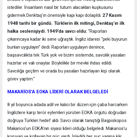
istediler. İnsanların nasıl bir tutum alacakları kuşkusunu
gidermek Denktaş’ın önerisiyle kapı kapı dolaşıldı.
27 Kasım
1948 tarihi bir gündü. Türklerin ilk mitingi, Denktaş’ın ilk
halka seslenişiydi. 1949’da savcı oldu:
“Raporları
çıkarıncaya kadar iki sene uğraştık. İngiliz idaresi “peki buyurun
bunları uygulayın” dedi. Raporları uygulayın denince,
başsavcılıkta tek Türk yok ve bizim sistemde, savcılık yasaları
hazırlar ve vali onaylar. Böylelikle bir mevkii ihdas edildi.
Savcılığa geçtim ve orada bu yasaları hazırlayan kişi olarak
görev yaptım.”
MAKARİOS’A EOKA LİDERİ OLARAK BELGELEDİ
8 yıl boyunca adada adil ve kalıcı bir düzen için çaba harcarken
İngilizlere karşı terör eylemleri yürüten EOKA örgütü doğrudan
doğruya Türkleri hedef aldı. Savcı olarak tanıştığı Başpiskopos
Makarios’un EOKA’nın siyasi lideri olduğu belgeledi. Makarios’u
koruyan ve kollayan bir güç vardı. İşlediği her suç yanına kâr