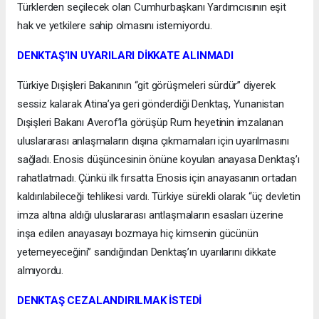
Türklerden seçilecek olan Cumhurbaşkanı Yardımcısının eşit
hak ve yetkilere sahip olmasını istemiyordu.
DENKTAŞ’IN UYARILARI DİKKATE ALINMADI
Türkiye Dışişleri Bakanının “git görüşmeleri sürdür” diyerek
sessiz kalarak Atina’ya geri gönderdiği Denktaş, Yunanistan
Dışişleri Bakanı Averof’la görüşüp Rum heyetinin imzalanan
uluslararası anlaşmaların dışına çıkmamaları için uyarılmasını
sağladı. Enosis düşüncesinin önüne koyulan anayasa Denktaş’ı
rahatlatmadı. Çünkü ilk fırsatta Enosis için anayasanın ortadan
kaldırılabileceği tehlikesi vardı. Türkiye sürekli olarak “üç devletin
imza altına aldığı uluslararası antlaşmaların esasları üzerine
inşa edilen anayasayı bozmaya hiç kimsenin gücünün
yetemeyeceğini” sandığından Denktaş’ın uyarılarını dikkate
almıyordu.
DENKTAŞ CEZALANDIRILMAK İSTEDİ