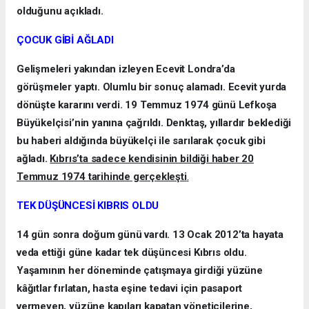
olduğunu açıkladı.
ÇOCUK GİBİ AĞLADI
Gelişmeleri yakından izleyen Ecevit Londra’da
görüşmeler yaptı. Olumlu bir sonuç alamadı. Ecevit yurda
dönüşte kararını verdi. 19 Temmuz 1974 günü Lefkoşa
Büyükelçisi’nin yanına çağrıldı. Denktaş, yıllardır beklediği
bu haberi aldığında büyükelçi ile sarılarak çocuk gibi
ağladı.
Kıbrıs’ta sadece kendisinin bildiği haber 20
Temmuz 1974 tarihinde gerçekleşti
.
TEK DÜŞÜNCESİ KIBRIS OLDU
14 gün sonra doğum günü vardı. 13 Ocak 2012’ta hayata
veda ettiği güne kadar tek düşüncesi Kıbrıs oldu.
Yaşamının her döneminde çatışmaya girdiği yüzüne
kâğıtlar fırlatan, hasta eşine tedavi için pasaport
vermeyen, yüzüne kapıları kapatan yöneticilerine,