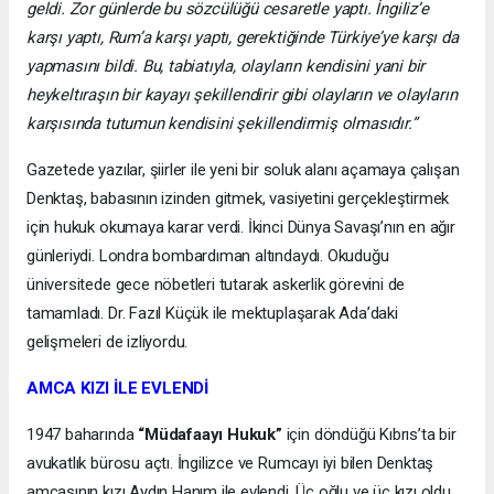
geldi. Zor günlerde bu sözcülüğü cesaretle yaptı. İngiliz’e
karşı yaptı, Rum’a karşı yaptı, gerektiğinde Türkiye’ye karşı da
yapmasını bildi. Bu, tabiatıyla, olayların kendisini yani bir
heykeltıraşın bir kayayı şekillendirir gibi olayların ve olayların
karşısında tutumun kendisini şekillendirmiş olmasıdır.”
Gazetede yazılar, şiirler ile yeni bir soluk alanı açamaya çalışan
Denktaş, babasının izinden gitmek, vasiyetini gerçekleştirmek
için hukuk okumaya karar verdi. İkinci Dünya Savaşı’nın en ağır
günleriydi. Londra bombardıman altındaydı. Okuduğu
üniversitede gece nöbetleri tutarak askerlik görevini de
tamamladı. Dr. Fazıl Küçük ile mektuplaşarak Ada’daki
gelişmeleri de izliyordu.
AMCA KIZI İLE EVLENDİ
1947 baharında
“Müdafaayı Hukuk”
için döndüğü Kıbrıs’ta bir
avukatlık bürosu açtı. İngilizce ve Rumcayı iyi bilen Denktaş
amcasının kızı Aydın Hanım ile evlendi. Üç oğlu ve üç kızı oldu.