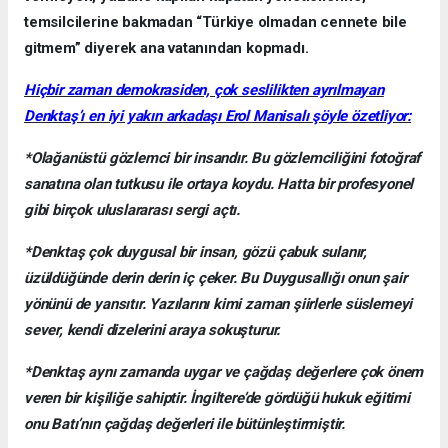
temsilcilerine bakmadan “Türkiye olmadan cennete bile
gitmem” diyerek ana vatanından kopmadı.
Hiçbir zaman demokrasiden, çok seslilikten ayrılmayan
Denktaş’ı en iyi yakın arkadaşı Erol Manisalı şöyle özetliyor:
*Olağanüstü gözlemci bir insandır. Bu gözlemciliğini fotoğraf
sanatına olan tutkusu ile ortaya koydu. Hatta bir profesyonel
gibi birçok uluslararası sergi açtı.
*Denktaş çok duygusal bir insan, gözü çabuk sulanır,
üzüldüğünde derin derin iç çeker. Bu Duygusallığı onun şair
yönünü de yansıtır. Yazılarını kimi zaman şiirlerle süslemeyi
sever, kendi dizelerini araya sokuşturur.
*Denktaş aynı zamanda uygar ve çağdaş değerlere çok önem
veren bir kişiliğe sahiptir. İngiltere’de gördüğü hukuk eğitimi
onu Batı’nın çağdaş değerleri ile bütünleştirmiştir.