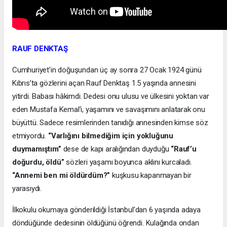
RAUF DENKTAŞ
Cumhuriyet’in doğuşundan üç ay sonra 27 Ocak 1924 günü
Kıbrıs’ta gözlerini açan Rauf Denktaş 1.5 yaşında annesini
yitirdi. Babası hâkimdi. Dedesi onu ulusu ve ülkesini yoktan var
eden Mustafa Kemal’i, yaşamını ve savaşımını anlatarak onu
büyüttü. Sadece resimlerinden tanıdığı annesinden kimse söz
etmiyordu.
“Varlığını bilmediğim için yokluğunu
duymamıştım”
dese de kapı aralığından duyduğu
“Rauf’u
doğurdu, öldü”
sözleri yaşamı boyunca aklını kurcaladı.
“Annemi ben mi öldürdüm?”
kuşkusu kapanmayan bir
yarasıydı.
İlkokulu okumaya gönderildiği İstanbul’dan 6 yaşında adaya
döndüğünde dedesinin öldüğünü öğrendi. Kulağında ondan