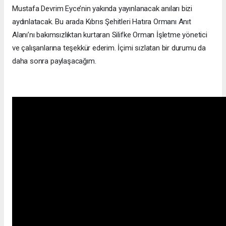
Mustafa Devrim Eyce’nin yakında yayınlanacak anıları bizi
aydınlatacak. Bu arada Kıbrıs Şehitleri Hatıra Ormanı Anıt
Alanı’nı bakımsızlıktan kurtaran Silifke Orman İşletme yönetici
ve çalışanlarına teşekkür ederim. İçimi sızlatan bir durumu da
daha sonra paylaşacağım.