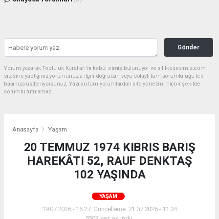
Gönder
Yorum yazarak Topluluk Kuralları’nı kabul etmiş bulunuyor ve silifkesesimiz.com
sitesine yaptığınız yorumunuzla ilgili doğrudan veya dolaylı tüm sorumluluğu tek
başınıza üstleniyorsunuz. Yazılan tüm yorumlardan site yönetimi hiçbir şekilde
sorumlu tutulamaz.
Anasayfa
Yaşam
20 TEMMUZ 1974 KIBRIS BARIŞ
HAREKÂTI 52, RAUF DENKTAŞ
102 YAŞINDA
YAŞAM
19.07.2026 - 16:27, Güncelleme: 21.07.2026 - 11:34
5503 kez okundu.