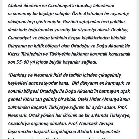
Atatürk ilkelerini ve Cumhuriyet’in kuruluş felsefesini
özümsemiş bir kişiliğe sahiptir. Özde Atatürkçü bir siyasetçi
olduğunu hep göstermiştir. Gözünü açtığından beri politika
denizinde boğulmadan yüzmüş bir siyasetçi olarak Denktaş,
Cumhuriyet ve bölge tarihinin özgün kişiliklerinden birisidir.
Dünyanın en kritik bölgesi olan Ortadoğu ve Doğu Akdeniz’de
Kıbrıs Türklerinin ve Türkiye’nin haklarını korumak konusunda
son 55-60 yıl içinde büyük başarılar sağladı.
*Denktaş ve Neumark İkisi de tarihin içinden çıkagelmiş
heykelleri anımsatıyorlar bana. Biri dünyanın en karmaşık ve
sorunlu bölgesi Ortadoğu ile Doğu Akdeniz’in batmayan uçak
gemisi Kıbrıs’tan gelmiş bir abide, Öteki Hitler Almanya’sının
zulmünden kaçarak Türkiye’ye sığınan bir aydın adam, Prof.
Neumark. Ortak yönleri her ikisinin de bir anlamda Türkiye’ye,
Anadolu’ya sığınmış olmaları. Prof. Neumark Avrupa
faşizminden kaçarak özgürlüğünü Atatürk Türkiyesi’nde