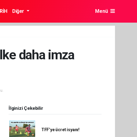
RİH
Diğer
Menü
 ilke daha imza
u.
İlginizi Çekebilir
TFF’ye ücret isyanı!