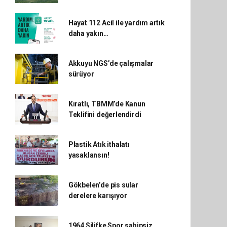
Hayat 112 Acil ile yardım artık
daha yakın…
Akkuyu NGS’de çalışmalar
sürüyor
Kıratlı, TBMM’de Kanun
Teklifini değerlendirdi
Plastik Atık ithalatı
yasaklansın!
Gökbelen’de pis sular
derelere karışıyor
1964 Silifke Spor sahipsiz