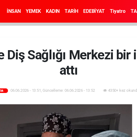
İNSAN
YEMEK
KADIN
TARİH
EDEBİYAT
Tiyatro
TA
e Diş Sağlığı Merkezi bir
attı
06.06.2026 - 13:51, Güncelleme: 06.06.2026 - 13:52
4350+ kez okund
lık