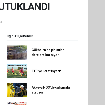
TUTUKLANDI
du.
İlginizi Çekebilir
Gökbelen’de pis sular
derelere karışıyor
TFF’ye ücret isyanı!
Akkuyu NGS’de çalışmalar
sürüyor