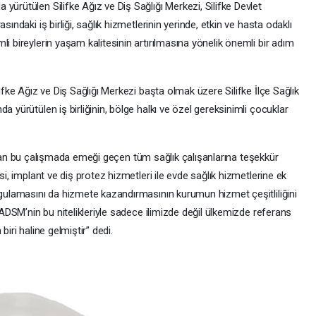
yürütülen Silifke Ağız ve Diş Sağlığı Merkezi, Silifke Devlet
sındaki iş birliği, sağlık hizmetlerinin yerinde, etkin ve hasta odaklı
i bireylerin yaşam kalitesinin artırılmasına yönelik önemli bir adım
lifke Ağız ve Diş Sağlığı Merkezi başta olmak üzere Silifke İlçe Sağlık
a yürütülen iş birliğinin, bölge halkı ve özel gereksinimli çocuklar
 artıran bu çalışmada emeği geçen tüm sağlık çalışanlarına teşekkür
si, implant ve diş protez hizmetleri ile evde sağlık hizmetlerine ek
ygulamasını da hizmete kazandırmasının kurumun hizmet çeşitliliğini
e ADSM’nin bu nitelikleriyle sadece ilimizde değil ülkemizde referans
biri haline gelmiştir” dedi.