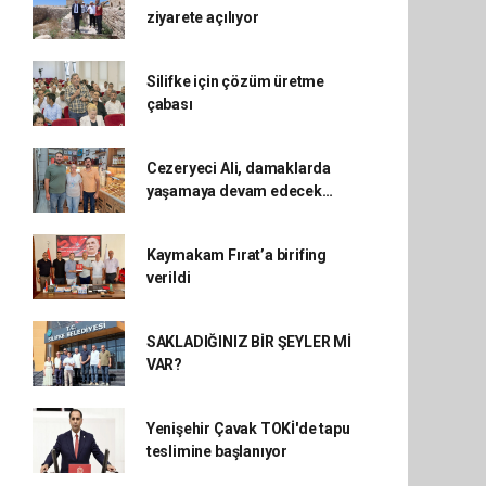
ziyarete açılıyor
Silifke için çözüm üretme
çabası
Cezeryeci Ali, damaklarda
yaşamaya devam edecek…
Kaymakam Fırat’a birifing
verildi
SAKLADIĞINIZ BİR ŞEYLER Mİ
VAR?
Yenişehir Çavak TOKİ'de tapu
teslimine başlanıyor