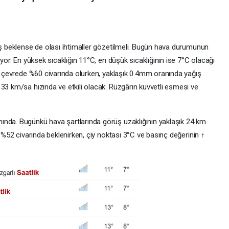
üş beklense de olası ihtimaller gözetilmeli. Bugün hava durumunun
iyor. En yüksek sıcaklığın 11°C, en düşük sıcaklığının ise 7°C olacağı
li çevrede %60 civarında olurken, yaklaşık 0.4mm oranında yağış
33 km/sa hızında ve etkili olacak. Rüzgârın kuvvetli esmesi ve
ında. Bugünkü hava şartlarında görüş uzaklığının yaklaşık 24 km
ı %52 civarında beklenirken, çiy noktası 3°C ve basınç değerinin ↑