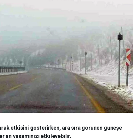
larak etkisini gösterirken, ara sıra görünen güneşe
r an yaşamınızı etkileyebilir.