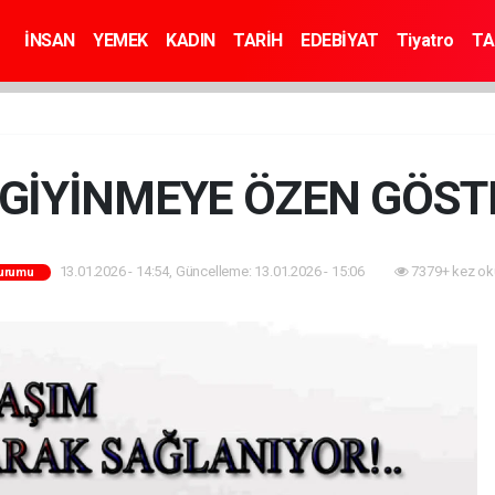
İNSAN
YEMEK
KADIN
TARİH
EDEBİYAT
Tiyatro
TA
I GİYİNMEYE ÖZEN GÖST
13.01.2026 - 14:54, Güncelleme: 13.01.2026 - 15:06
7379+ kez ok
urumu