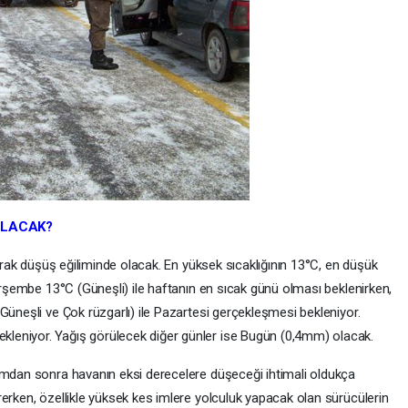
OLACAK?
larak düşüş eğiliminde olacak. En yüksek sıcaklığının 13°C, en düşük
Perşembe 13°C (Güneşli) ile haftanın en sıcak günü olması beklenirken,
Güneşli ve Çok rüzgarlı) ile Pazartesi gerçekleşmesi bekleniyor.
leniyor. Yağış görülecek diğer günler ise Bugün (0,4mm) olacak.
amdan sonra havanın eksi derecelere düşeceği ihtimali oldukça
erken, özellikle yüksek kes imlere yolculuk yapacak olan sürücülerin