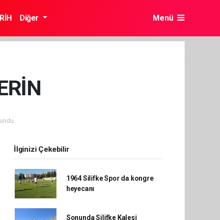
RİH
Diğer
Menü
ERİN
undu.
İlginizi Çekebilir
1964 Silifke Spor da kongre
heyecanı
Sonunda Silifke Kalesi