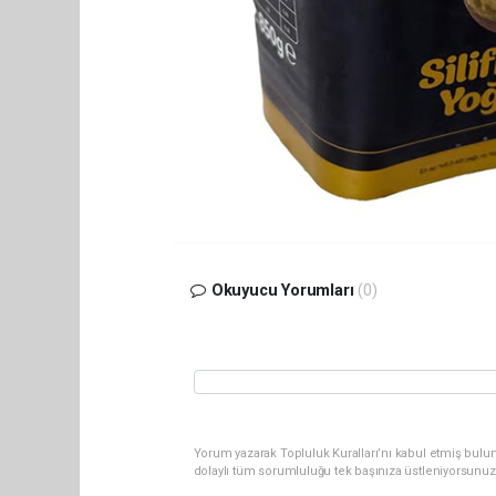
Okuyucu Yorumları
(0)
Yorum yazarak Topluluk Kuralları’nı kabul etmiş bulun
dolaylı tüm sorumluluğu tek başınıza üstleniyorsunuz