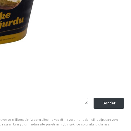
Gönder
uyor ve silifkesesimiz.com sitesine yaptığınız yorumunuzla ilgili doğrudan veya
. Yazılan tüm yorumlardan site yönetimi hiçbir şekilde sorumlu tutulamaz.