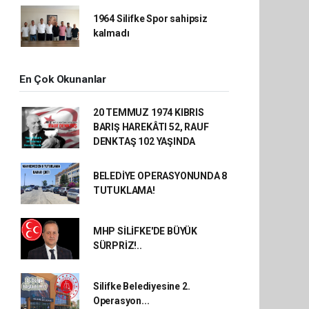
1964 Silifke Spor sahipsiz
kalmadı
En Çok Okunanlar
20 TEMMUZ 1974 KIBRIS
BARIŞ HAREKÂTI 52, RAUF
DENKTAŞ 102 YAŞINDA
BELEDİYE OPERASYONUNDA 8
TUTUKLAMA!
MHP SİLİFKE'DE BÜYÜK
SÜRPRİZ!..
Silifke Belediyesine 2.
Operasyon...