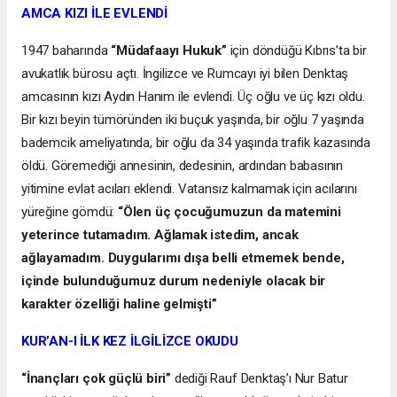
AMCA KIZI İLE EVLENDİ
1947 baharında
“Müdafaayı Hukuk”
için döndüğü Kıbrıs’ta bir
avukatlık bürosu açtı. İngilizce ve Rumcayı iyi bilen Denktaş
amcasının kızı Aydın Hanım ile evlendi. Üç oğlu ve üç kızı oldu.
Bir kızı beyin tümöründen iki buçuk yaşında, bir oğlu 7 yaşında
bademcik ameliyatında, bir oğlu da 34 yaşında trafik kazasında
öldü. Göremediği annesinin, dedesinin, ardından babasının
yitimine evlat acıları eklendi. Vatansız kalmamak için acılarını
yüreğine gömdü:
“Ölen üç çocuğumuzun da matemini
yeterince tutamadım. Ağlamak istedim, ancak
ağlayamadım. Duygularımı dışa belli etmemek bende,
içinde bulunduğumuz durum nedeniyle olacak bir
karakter özelliği haline gelmişti”
KUR’AN-I İLK KEZ İLGİLİZCE OKUDU
“İnançları çok güçlü biri”
dediği Rauf Denktaş’ı Nur Batur