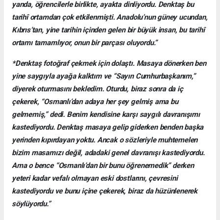
yanda, öğrencilerle birlikte, ayakta dinliyordu. Denktaş bu
tarihî ortamdan çok etkilenmişti. Anadolu’nun güney ucundan,
Kıbrıs’tan, yine tarihin içinden gelen bir büyük insan, bu tarihî
ortamı tamamlıyor, onun bir parçası oluyordu.”
*Denktaş fotoğraf çekmek için dolaştı. Masaya dönerken ben
yine saygıyla ayağa kalktım ve “Sayın Cumhurbaşkanım,”
diyerek oturmasını bekledim. Oturdu, biraz sonra da iç
çekerek, “Osmanlı’dan adaya her şey gelmiş ama bu
gelmemiş,” dedi. Benim kendisine karşı saygılı davranışımı
kastediyordu. Denktaş masaya gelip giderken benden başka
yerinden kıpırdayan yoktu. Ancak o sözleriyle muhtemelen
bizim masamızı değil, adadaki genel davranışı kastediyordu.
Ama o bence “Osmanlı’dan bir bunu öğrenemedik” derken
yeteri kadar vefalı olmayan eski dostlarını, çevresini
kastediyordu ve bunu içine çekerek, biraz da hüzünlenerek
söylüyordu.”