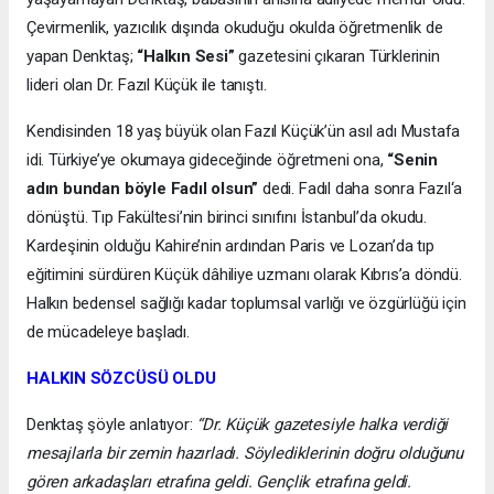
Çevirmenlik, yazıcılık dışında okuduğu okulda öğretmenlik de
yapan Denktaş;
“Halkın Sesi”
gazetesini çıkaran Türklerinin
lideri olan Dr. Fazıl Küçük ile tanıştı.
Kendisinden 18 yaş büyük olan Fazıl Küçük’ün asıl adı Mustafa
idi. Türkiye’ye okumaya gideceğinde öğretmeni ona,
“Senin
adın bundan böyle Fadıl olsun”
dedi. Fadıl daha sonra Fazıl‘a
dönüştü. Tıp Fakültesi’nin birinci sınıfını İstanbul’da okudu.
Kardeşinin olduğu Kahire’nin ardından Paris ve Lozan’da tıp
eğitimini sürdüren Küçük dâhiliye uzmanı olarak Kıbrıs’a döndü.
Halkın bedensel sağlığı kadar toplumsal varlığı ve özgürlüğü için
de mücadeleye başladı.
HALKIN SÖZCÜSÜ OLDU
Denktaş şöyle anlatıyor:
“Dr. Küçük gazetesiyle halka verdiği
mesajlarla bir zemin hazırladı. Söylediklerinin doğru olduğunu
gören arkadaşları etrafına geldi. Gençlik etrafına geldi.