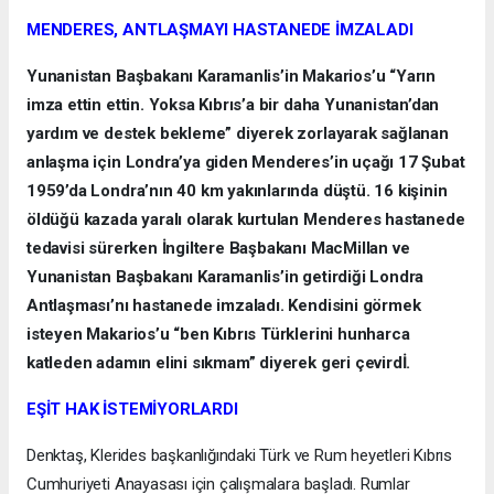
MENDERES, ANTLAŞMAYI HASTANEDE İMZALADI
Yunanistan Başbakanı Karamanlis’in Makarios’u “Yarın
imza ettin ettin. Yoksa Kıbrıs’a bir daha Yunanistan’dan
yardım ve destek bekleme” diyerek zorlayarak sağlanan
anlaşma için Londra’ya giden Menderes’in uçağı 17 Şubat
1959’da Londra’nın 40 km yakınlarında düştü. 16 kişinin
öldüğü kazada yaralı olarak kurtulan Menderes hastanede
tedavisi sürerken İngiltere Başbakanı MacMillan ve
Yunanistan Başbakanı Karamanlis’in getirdiği Londra
Antlaşması’nı hastanede imzaladı. Kendisini görmek
isteyen Makarios’u “ben Kıbrıs Türklerini hunharca
katleden adamın elini sıkmam” diyerek geri çevirdİ.
EŞİT HAK İSTEMİYORLARDI
Denktaş, Klerides başkanlığındaki Türk ve Rum heyetleri Kıbrıs
Cumhuriyeti Anayasası için çalışmalara başladı. Rumlar