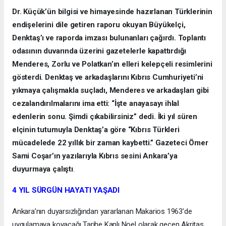
Dr. Küçük’ün bilgisi ve himayesinde hazırlanan Türklerinin
endişelerini dile getiren raporu okuyan Büyükelçi,
Denktaş’ı ve raporda imzası bulunanları çağırdı. Toplantı
odasının duvarında üzerini gazetelerle kapattırdığı
Menderes, Zorlu ve Polatkan’ın elleri kelepçeli resimlerini
gösterdi. Denktaş ve arkadaşlarını Kıbrıs Cumhuriyeti’ni
yıkmaya çalışmakla suçladı, Menderes ve arkadaşları gibi
cezalandırılmalarını ima etti: “İşte anayasayı ihlal
edenlerin sonu. Şimdi çıkabilirsiniz” dedi. İki yıl süren
elçinin tutumuyla Denktaş’a göre “Kıbrıs Türkleri
mücadelede 22 yıllık bir zaman kaybetti.” Gazeteci Ömer
Sami Coşar’ın yazılarıyla Kıbrıs sesini Ankara’ya
duyurmaya çalıştı
.
4 YIL SÜRGÜN HAYATI YAŞADI
Ankara’nın duyarsızlığından yararlanan Makarios 1963’de
uygulamaya koyacağı Tarihe Kanlı Noel olarak geçen Akritas