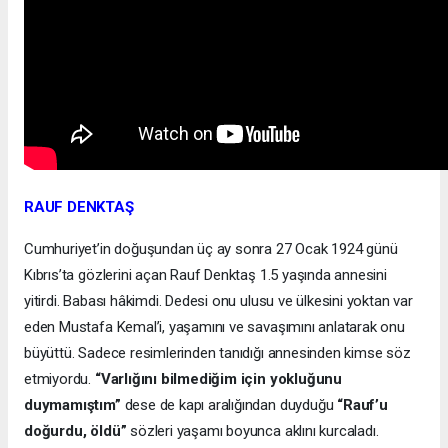
RAUF DENKTAŞ
Cumhuriyet’in doğuşundan üç ay sonra 27 Ocak 1924 günü
Kıbrıs’ta gözlerini açan Rauf Denktaş 1.5 yaşında annesini
yitirdi. Babası hâkimdi. Dedesi onu ulusu ve ülkesini yoktan var
eden Mustafa Kemal’i, yaşamını ve savaşımını anlatarak onu
büyüttü. Sadece resimlerinden tanıdığı annesinden kimse söz
etmiyordu.
“Varlığını bilmediğim için yokluğunu
duymamıştım”
dese de kapı aralığından duyduğu
“Rauf’u
doğurdu, öldü”
sözleri yaşamı boyunca aklını kurcaladı.