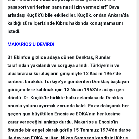
pasaport verirlerken sana nasıl izin vermezler!” Dava
arkadaşı Küçük’ü bile etkilediler. Küçük, ondan Ankara’da
kaldığı süre içerisinde Kıbrıs hakkında konuşmamasını
istedi.
MAKARİOS’U DEVİRDİ
31 Ekim’de gizlice adaya dönen Denktaş, Rumlar
tarafından yakalandı ve sorguya alındı. Türkiye’nin ve
uluslararası kuruluşların girişimiyle 12 Kasım 1967’de
serbest bırakıldı. Türkiye’ye gönderilen Denktaş başlayan
görüşmelere katılmak için 13 Nisan 1968’de adaya geri
döndü. Dr. Küçük’le birlikte halkı selamlasa da Denktaş
onunla yolunu ayırmak zorunda kaldı. Ev ev dolaşarak her
geçen gün büyütülen Enosis ve EOKA’nın her kesime
zarar vereceğini anlatıp durdu. Makarios’u Enosis’in
önünde bir engel olarak görüp 15 Temmuz 1974’de darbe
ile deviren EOKA militanı Nikos Sampson kendisini Kıbrıs