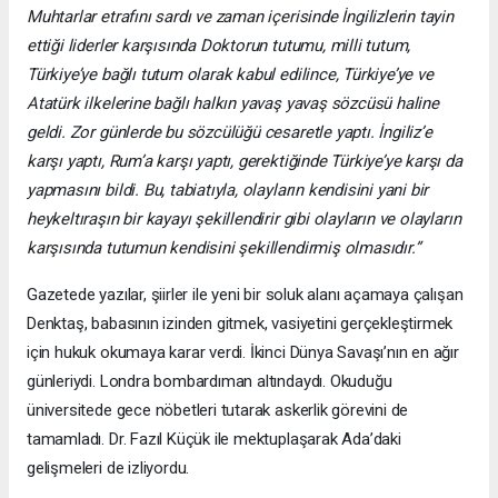
Muhtarlar etrafını sardı ve zaman içerisinde İngilizlerin tayin
ettiği liderler karşısında Doktorun tutumu, milli tutum,
Türkiye’ye bağlı tutum olarak kabul edilince, Türkiye’ye ve
Atatürk ilkelerine bağlı halkın yavaş yavaş sözcüsü haline
geldi. Zor günlerde bu sözcülüğü cesaretle yaptı. İngiliz’e
karşı yaptı, Rum’a karşı yaptı, gerektiğinde Türkiye’ye karşı da
yapmasını bildi. Bu, tabiatıyla, olayların kendisini yani bir
heykeltıraşın bir kayayı şekillendirir gibi olayların ve olayların
karşısında tutumun kendisini şekillendirmiş olmasıdır.”
Gazetede yazılar, şiirler ile yeni bir soluk alanı açamaya çalışan
Denktaş, babasının izinden gitmek, vasiyetini gerçekleştirmek
için hukuk okumaya karar verdi. İkinci Dünya Savaşı’nın en ağır
günleriydi. Londra bombardıman altındaydı. Okuduğu
üniversitede gece nöbetleri tutarak askerlik görevini de
tamamladı. Dr. Fazıl Küçük ile mektuplaşarak Ada’daki
gelişmeleri de izliyordu.