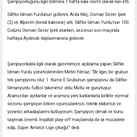
Şampiyonluğunu ligin bitimine 1 hafta kala resmî olarak ilan etti.
Silifke İdman Yurdunun gollerini; Arda Kılıç, Osman Sezer İpek
(2) ve Alperen (kendi kalesine) attı. Silifke İdman Yurdu’nun 100.
Golünü Osman Sezer İpek atarken, sezonun son maçında
haftaya Aydıncık deplasmanına gidecek.
Şampiyonlukla ilgili olarak gazetemize açıklama yapan Silifke
İdman Yurdu yöneticilerinden Metin Yılmaz; “Bir ligin, bir grubun
tek şampiyonu olur. 1. Küme E Grubunun şampiyonu da Silifke
İdmanyurdu futbol takımımız oldu Mutlu ve gururluyuz.
Aramızdan ayrılanlar ve aramıza yeni katılanlarla birlikte normal
sezonu şampiyon bitiren oyuncularımızı, teknik ekibimizi ve
yönetici arkadaşlarımı kutluyorum. Şampiyon olmak ve bunu
taşımak önemli. İnşallah play-off maçlarında da iyi mücadele
edip, Süper Amatör Lige çıkağız” dedi.