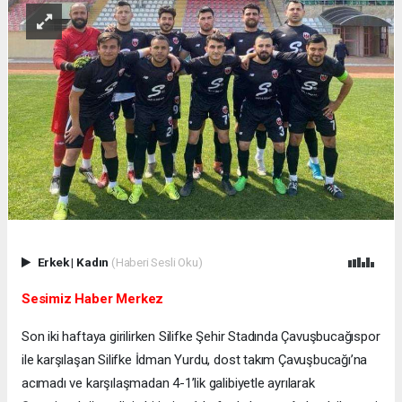
Erkek
|
Kadın
(Haberi Sesli Oku)
Sesimiz Haber Merkez
Son iki haftaya girilirken Silifke Şehir Stadında Çavuşbucağıspor
ile karşılaşan Silifke İdman Yurdu, dost takım Çavuşbucağı’na
acımadı ve karşılaşmadan 4-1’lik galibiyetle ayrılarak