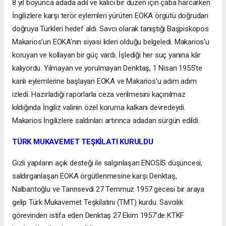
8 yıl boyunca adada adil ve kalıcı bir düzen için çaba harcarken
İngilizlere karşı terör eylemleri yürüten EOKA örgütü doğrudan
doğruya Türkleri hedef aldı. Savcı olarak tanıştığı Başpiskopos
Makarios’un EOKA’nın siyasi lideri olduğu belgeledi. Makarios’u
koruyan ve kollayan bir güç vardı. İşlediği her suç yanına kâr
kalıyordu. Yılmayan ve yorulmayan Denktaş, 1 Nisan 1955’te
kanlı eylemlerine başlayan EOKA ve Makarios’u adım adım
izledi. Hazırladığı raporlarla ceza verilmesini kaçınılmaz
kıldığında İngiliz valinin özel koruma kalkanı devredeydi.
Makarios İngilizlere saldırıları artırınca adadan sürgün edildi.
TÜRK MUKAVEMET TEŞKİLATI KURULDU
Gizli yapıların açık desteği ile salgınlaşan ENOSİS düşüncesi,
saldırganlaşan EOKA örgütlenmesine karşı Denktaş,
Nalbantoğlu ve Tanrısevdi 27 Temmuz 1957 gecesi bir araya
gelip Türk Mukavemet Teşkilatını (TMT) kurdu. Savcılık
görevinden istifa eden Denktaş 27 Ekim 1957’de KTKF