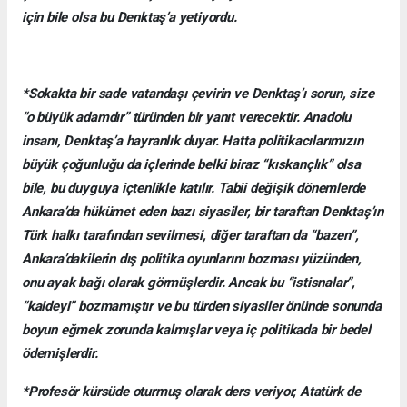
için bile olsa bu Denktaş’a yetiyordu.
*Sokakta bir sade vatandaşı çevirin ve Denktaş’ı sorun, size
“o büyük adamdır” türünden bir yanıt verecektir. Anadolu
insanı, Denktaş’a hayranlık duyar. Hatta politikacılarımızın
büyük çoğunluğu da içlerinde belki biraz “kıskançlık” olsa
bile, bu duyguya içtenlikle katılır. Tabii değişik dönemlerde
Ankara’da hükümet eden bazı siyasiler, bir taraftan Denktaş’ın
Türk halkı tarafından sevilmesi, diğer taraftan da “bazen”,
Ankara’dakilerin dış politika oyunlarını bozması yüzünden,
onu ayak bağı olarak görmüşlerdir. Ancak bu “istisnalar”,
“kaideyi” bozmamıştır ve bu türden siyasiler önünde sonunda
boyun eğmek zorunda kalmışlar veya iç politikada bir bedel
ödemişlerdir.
*Profesör kürsüde oturmuş olarak ders veriyor, Atatürk de