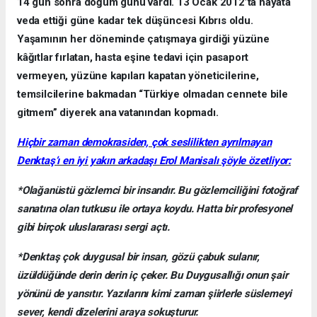
14 gün sonra doğum günü vardı. 13 Ocak 2012’ta hayata
veda ettiği güne kadar tek düşüncesi Kıbrıs oldu.
Yaşamının her döneminde çatışmaya girdiği yüzüne
kâğıtlar fırlatan, hasta eşine tedavi için pasaport
vermeyen, yüzüne kapıları kapatan yöneticilerine,
temsilcilerine bakmadan “Türkiye olmadan cennete bile
gitmem” diyerek ana vatanından kopmadı.
Hiçbir zaman demokrasiden, çok seslilikten ayrılmayan
Denktaş’ı en iyi yakın arkadaşı Erol Manisalı şöyle özetliyor:
*Olağanüstü gözlemci bir insandır. Bu gözlemciliğini fotoğraf
sanatına olan tutkusu ile ortaya koydu. Hatta bir profesyonel
gibi birçok uluslararası sergi açtı.
*Denktaş çok duygusal bir insan, gözü çabuk sulanır,
üzüldüğünde derin derin iç çeker. Bu Duygusallığı onun şair
yönünü de yansıtır. Yazılarını kimi zaman şiirlerle süslemeyi
sever, kendi dizelerini araya sokuşturur.