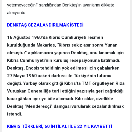
yetemeyeceğini” sandığından Denktaş’ın uyarılarını dikkate
almıyordu.
DENKTAŞ CEZALANDIRILMAK İSTEDİ
16 Ağustos 1960’da Kıbrıs Cumhuriyeti resmen
kurulduğunda Makarios, “Kıbrıs sekiz asır sonra Yunan
olmuştur” açıklamasını yapınca Denktaş, onu kınamak için
Kıbrıs Cumhuriyeti’nin kuruluş resepsiyonuna katılmadı.
Denktaş, Enosis tehdidinin yok edilmesi için çabalarken
27 Mayıs 1960 askeri darbesi ile Türkiye’nin tutumu
değişti. Yarbay olarak gittiği Kıbrıs’ta TMT örgütleyen Rıza
Vuruşkan Generalliğe terfi ettiğini yazısıyla geri çağrıldığı
karargâhtan içeriye bile alınmadı. Kıbrıslılar, özellikle
Denktaş “Menderesçi” damgası vurularak cezalandırılmak
istendi.
KIBRIS TÜRKLERİ, 60 İHTİLALİ İLE 22 YIL KAYBETTİ