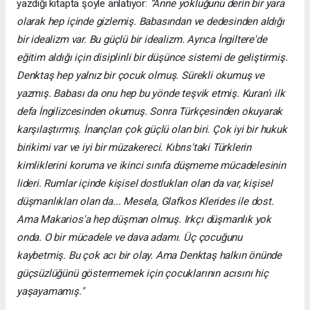
yazdığı kitapta şöyle anlatıyor:
“Anne yokluğunu derin bir yara
olarak hep içinde gizlemiş. Babasından ve dedesinden aldığı
bir idealizm var. Bu güçlü bir idealizm. Ayrıca İngiltere'de
eğitim aldığı için disiplinli bir düşünce sistemi de geliştirmiş.
Denktaş hep yalnız bir çocuk olmuş. Sürekli okumuş ve
yazmış. Babası da onu hep bu yönde teşvik etmiş. Kuran'ı ilk
defa İngilizcesinden okumuş. Sonra Türkçesinden okuyarak
karşılaştırmış. İnançları çok güçlü olan biri. Çok iyi bir hukuk
birikimi var ve iyi bir müzakereci. Kıbrıs'taki Türklerin
kimliklerini koruma ve ikinci sınıfa düşmeme mücadelesinin
lideri. Rumlar içinde kişisel dostlukları olan da var, kişisel
düşmanlıkları olan da... Mesela, Glafkos Klerides ile dost.
Ama Makarios'a hep düşman olmuş. Irkçı düşmanlık yok
onda. O bir mücadele ve dava adamı. Üç çocuğunu
kaybetmiş. Bu çok acı bir olay. Ama Denktaş halkın önünde
güçsüzlüğünü göstermemek için çocuklarının acısını hiç
yaşayamamış."