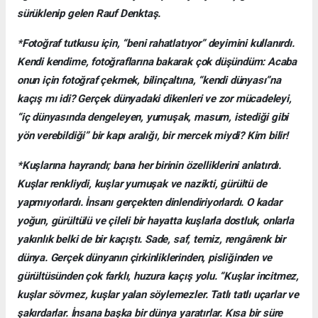
sürüklenip gelen Rauf Denktaş.
*Fotoğraf tutkusu için, “beni rahatlatıyor” deyimini kullanırdı.
Kendi kendime, fotoğraflarına bakarak çok düşündüm: Acaba
onun için fotoğraf çekmek, bilinçaltına, “kendi dünyası”na
kaçış mı idi? Gerçek dünyadaki dikenleri ve zor mücadeleyi,
“iç dünyasında dengeleyen, yumuşak, masum, istediği gibi
yön verebildiği” bir kapı aralığı, bir mercek miydi? Kim bilir!
*Kuşlarına hayrandı; bana her birinin özelliklerini anlatırdı.
Kuşlar renkliydi, kuşlar yumuşak ve nazikti, gürültü de
yapmıyorlardı. İnsanı gerçekten dinlendiriyorlardı. O kadar
yoğun, gürültülü ve çileli bir hayatta kuşlarla dostluk, onlarla
yakınlık belki de bir kaçıştı. Sade, saf, temiz, rengârenk bir
dünya. Gerçek dünyanın çirkinliklerinden, pisliğinden ve
gürültüsünden çok farklı, huzura kaçış yolu. “Kuşlar incitmez,
kuşlar sövmez, kuşlar yalan söylemezler. Tatlı tatlı uçarlar ve
şakırdarlar. İnsana başka bir dünya yaratırlar. Kısa bir süre