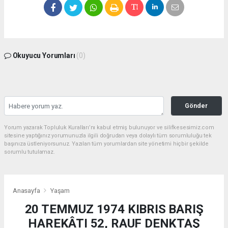
Okuyucu Yorumları
(0)
Gönder
Yorum yazarak Topluluk Kuralları’nı kabul etmiş bulunuyor ve silifkesesimiz.com
sitesine yaptığınız yorumunuzla ilgili doğrudan veya dolaylı tüm sorumluluğu tek
başınıza üstleniyorsunuz. Yazılan tüm yorumlardan site yönetimi hiçbir şekilde
sorumlu tutulamaz.
Anasayfa
Yaşam
20 TEMMUZ 1974 KIBRIS BARIŞ
HAREKÂTI 52, RAUF DENKTAŞ