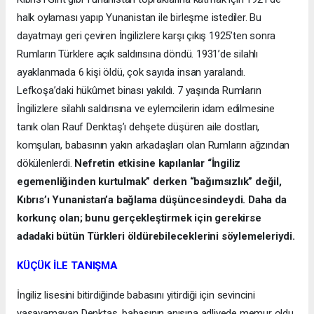
halk oylaması yapıp Yunanistan ile birleşme istediler. Bu
dayatmayı geri çeviren İngilizlere karşı çıkış 1925’ten sonra
Rumların Türklere açık saldırısına döndü. 1931’de silahlı
ayaklanmada 6 kişi öldü, çok sayıda insan yaralandı.
Lefkoşa’daki hükûmet binası yakıldı. 7 yaşında Rumların
İngilizlere silahlı saldırısına ve eylemcilerin idam edilmesine
tanık olan Rauf Denktaş’ı dehşete düşüren aile dostları,
komşuları, babasının yakın arkadaşları olan Rumların ağzından
dökülenlerdi.
Nefretin etkisine kapılanlar “İngiliz
egemenliğinden kurtulmak” derken “bağımsızlık” değil,
Kıbrıs’ı Yunanistan’a bağlama düşüncesindeydi. Daha da
korkunç olan; bunu gerçekleştirmek için gerekirse
adadaki bütün Türkleri öldürebileceklerini söylemeleriydi.
KÜÇÜK İLE TANIŞMA
İngiliz lisesini bitirdiğinde babasını yitirdiği için sevincini
yaşayamayan Denktaş, babasının anısına adliyede memur oldu.