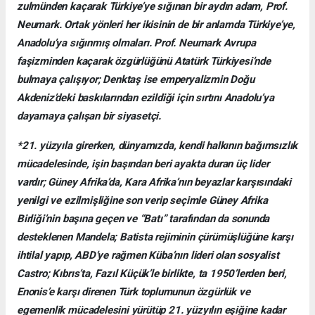
zulmünden kaçarak Türkiye’ye sığınan bir aydın adam, Prof.
Neumark. Ortak yönleri her ikisinin de bir anlamda Türkiye’ye,
Anadolu’ya sığınmış olmaları. Prof. Neumark Avrupa
faşizminden kaçarak özgürlüğünü Atatürk Türkiyesi’nde
bulmaya çalışıyor; Denktaş ise emperyalizmin Doğu
Akdeniz’deki baskılarından ezildiği için sırtını Anadolu’ya
dayamaya çalışan bir siyasetçi.
*21. yüzyıla girerken, dünyamızda, kendi halkının bağımsızlık
mücadelesinde, işin başından beri ayakta duran üç lider
vardır; Güney Afrika’da, Kara Afrika’nın beyazlar karşısındaki
yenilgi ve ezilmişliğine son verip seçimle Güney Afrika
Birliği’nin başına geçen ve “Batı” tarafından da sonunda
desteklenen Mandela; Batista rejiminin çürümüşlüğüne karşı
ihtilal yapıp, ABD’ye rağmen Küba’nın lideri olan sosyalist
Castro; Kıbrıs’ta, Fazıl Küçük’le birlikte, ta 1950’lerden beri,
Enonis’e karşı direnen Türk toplumunun özgürlük ve
egemenlik mücadelesini yürütüp 21. yüzyılın eşiğine kadar