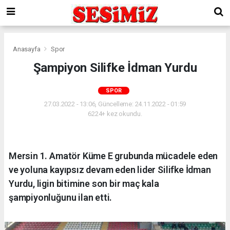
Anasayfa
Spor
Şampiyon Silifke İdman Yurdu
SPOR
27.03.2022 - 13:06, Güncelleme: 24.11.2022 - 01:59
6224+ kez okundu.
Mersin 1. Amatör Küme E grubunda mücadele eden
ve yoluna kayıpsız devam eden lider Silifke İdman
Yurdu, ligin bitimine son bir maç kala
şampiyonluğunu ilan etti.