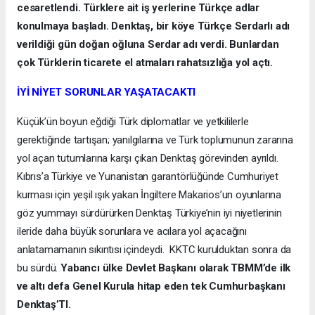
cesaretlendi. Türklere ait iş yerlerine Türkçe adlar
konulmaya başladı. Denktaş, bir köye Türkçe Serdarlı adı
verildiği gün doğan oğluna Serdar adı verdi. Bunlardan
çok Türklerin ticarete el atmaları rahatsızlığa yol açtı.
İYİ NİYET SORUNLAR YAŞATACAKTI
Küçük’ün boyun eğdiği Türk diplomatlar ve yetkililerle
gerektiğinde tartışan; yanılgılarına ve Türk toplumunun zararına
yol açan tutumlarına karşı çıkan Denktaş görevinden ayrıldı.
Kıbrıs’a Türkiye ve Yunanistan garantörlüğünde Cumhuriyet
kurması için yeşil ışık yakan İngiltere Makarios’un oyunlarına
göz yummayı sürdürürken Denktaş Türkiye’nin iyi niyetlerinin
ileride daha büyük sorunlara ve acılara yol açacağını
anlatamamanın sıkıntısı içindeydi. KKTC kurulduktan sonra da
bu sürdü.
Yabancı ülke Devlet Başkanı olarak TBMM’de ilk
ve altı defa Genel Kurula hitap eden tek Cumhurbaşkanı
Denktaş’TI.