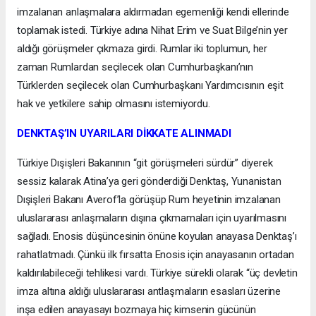
imzalanan anlaşmalara aldırmadan egemenliği kendi ellerinde
toplamak istedi. Türkiye adına Nihat Erim ve Suat Bilge’nin yer
aldığı görüşmeler çıkmaza girdi. Rumlar iki toplumun, her
zaman Rumlardan seçilecek olan Cumhurbaşkanı’nın
Türklerden seçilecek olan Cumhurbaşkanı Yardımcısının eşit
hak ve yetkilere sahip olmasını istemiyordu.
DENKTAŞ’IN UYARILARI DİKKATE ALINMADI
Türkiye Dışişleri Bakanının “git görüşmeleri sürdür” diyerek
sessiz kalarak Atina’ya geri gönderdiği Denktaş, Yunanistan
Dışişleri Bakanı Averof’la görüşüp Rum heyetinin imzalanan
uluslararası anlaşmaların dışına çıkmamaları için uyarılmasını
sağladı. Enosis düşüncesinin önüne koyulan anayasa Denktaş’ı
rahatlatmadı. Çünkü ilk fırsatta Enosis için anayasanın ortadan
kaldırılabileceği tehlikesi vardı. Türkiye sürekli olarak “üç devletin
imza altına aldığı uluslararası antlaşmaların esasları üzerine
inşa edilen anayasayı bozmaya hiç kimsenin gücünün