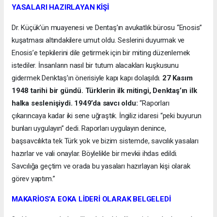
YASALARI HAZIRLAYAN KİŞİ
Dr. Küçük’ün muayenesi ve Dentaş’ın avukatlık bürosu “Enosis”
kuşatması altındakilere umut oldu. Seslerini duyurmak ve
Enosis’e tepkilerini dile getirmek için bir miting düzenlemek
istediler. İnsanların nasıl bir tutum alacakları kuşkusunu
gidermek Denktaş’ın önerisiyle kapı kapı dolaşıldı.
27 Kasım
1948 tarihi bir gündü. Türklerin ilk mitingi, Denktaş’ın ilk
halka seslenişiydi. 1949’da savcı oldu:
“Raporları
çıkarıncaya kadar iki sene uğraştık. İngiliz idaresi “peki buyurun
bunları uygulayın” dedi. Raporları uygulayın denince,
başsavcılıkta tek Türk yok ve bizim sistemde, savcılık yasaları
hazırlar ve vali onaylar. Böylelikle bir mevkii ihdas edildi.
Savcılığa geçtim ve orada bu yasaları hazırlayan kişi olarak
görev yaptım.”
MAKARİOS’A EOKA LİDERİ OLARAK BELGELEDİ