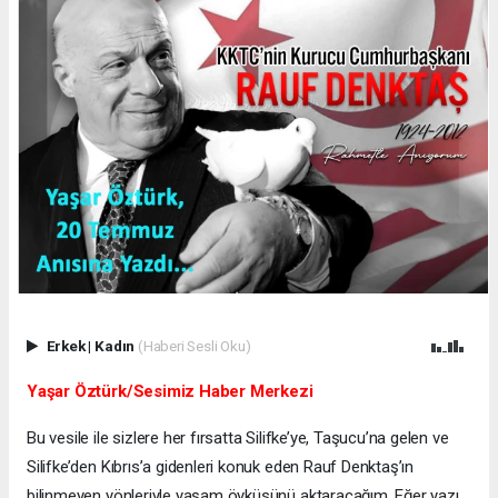
Erkek
|
Kadın
(Haberi Sesli Oku)
Yaşar Öztürk/Sesimiz Haber Merkezi
Bu vesile ile sizlere her fırsatta Silifke’ye, Taşucu’na gelen ve
Silifke’den Kıbrıs’a gidenleri konuk eden Rauf Denktaş’ın
bilinmeyen yönleriyle yaşam öyküsünü aktaracağım. Eğer yazı