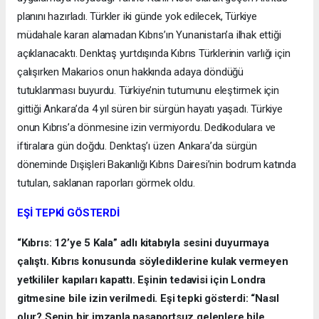
planını hazırladı. Türkler iki günde yok edilecek, Türkiye
müdahale kararı alamadan Kıbrıs’ın Yunanistan’a ilhak ettiği
açıklanacaktı. Denktaş yurtdışında Kıbrıs Türklerinin varlığı için
çalışırken Makarios onun hakkında adaya döndüğü
tutuklanması buyurdu. Türkiye’nin tutumunu eleştirmek için
gittiği Ankara’da 4 yıl süren bir sürgün hayatı yaşadı. Türkiye
onun Kıbrıs’a dönmesine izin vermiyordu. Dedikodulara ve
iftiralara gün doğdu. Denktaş’ı üzen Ankara’da sürgün
döneminde Dışişleri Bakanlığı Kıbrıs Dairesi’nin bodrum katında
tutulan, saklanan raporları görmek oldu.
EŞİ TEPKİ GÖSTERDİ
“Kıbrıs: 12’ye 5 Kala” adlı kitabıyla sesini duyurmaya
çalıştı. Kıbrıs konusunda söylediklerine kulak vermeyen
yetkililer kapıları kapattı. Eşinin tedavisi için Londra
gitmesine bile izin verilmedi. Eşi tepki gösterdi: “Nasıl
olur? Senin bir imzanla pasaportsuz gelenlere bile