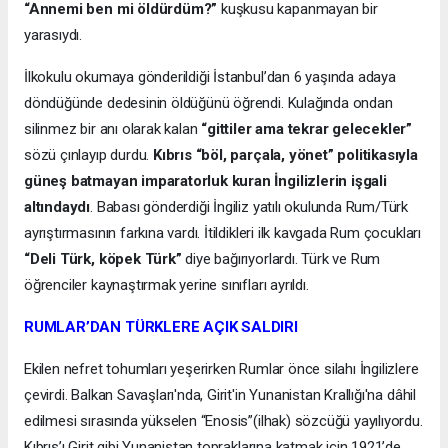
“Annemi ben mi öldürdüm?”
kuşkusu kapanmayan bir
yarasıydı.
İlkokulu okumaya gönderildiği İstanbul’dan 6 yaşında adaya
döndüğünde dedesinin öldüğünü öğrendi. Kulağında ondan
silinmez bir anı olarak kalan
“gittiler ama tekrar gelecekler”
sözü çınlayıp durdu.
Kıbrıs “böl, parçala, yönet” politikasıyla
güneş batmayan imparatorluk kuran İngilizlerin işgali
altındaydı
. Babası gönderdiği İngiliz yatılı okulunda Rum/Türk
ayrıştırmasının farkına vardı. İtildikleri ilk kavgada Rum çocukları
“Deli Türk, köpek Türk”
diye bağırıyorlardı. Türk ve Rum
öğrenciler kaynaştırmak yerine sınıfları ayrıldı.
RUMLAR’DAN TÜRKLERE AÇIK SALDIRI
Ekilen nefret tohumları yeşerirken Rumlar önce silahı İngilizlere
çevirdi. Balkan Savaşları'nda, Girit'in Yunanistan Krallığı'na dâhil
edilmesi sırasında yükselen “Enosis”(ilhak) sözcüğü yayılıyordu.
Kıbrıs’ı Girit gibi Yunanistan topraklarına katmak için 1921’de