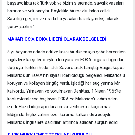
başsavcılıkta tek Türk yok ve bizim sistemde, savcılık yasaları
hazırlar ve vali onaylar. Böylelikle bir mevkii ihdas edildi.
Savcılığa geçtim ve orada bu yasaları hazırlayan kişi olarak
görev yaptım.”
MAKARİOS’A EOKA LİDERİ OLARAK BELGELEDİ
8 yıl boyunca adada adil ve kalıcı bir düzen için çaba harcarken
İngilizlere karşı terör eylemleri yürüten EOKA örgütü doğrudan
doğruya Türkleri hedef aldı. Savcı olarak tanıştığı Başpiskopos
Makarios’un EOKA’nın siyasi lideri olduğu belgeledi. Makarios’u
koruyan ve kollayan bir güç vardı. İşlediği her suç yanına kâr
kalıyordu. Yılmayan ve yorulmayan Denktaş, 1 Nisan 1955’te
kanlı eylemlerine başlayan EOKA ve Makarios’u adım adım
izledi. Hazırladığı raporlarla ceza verilmesini kaçınılmaz
kıldığında İngiliz valinin özel koruma kalkanı devredeydi.
Makarios İngilizlere saldırıları artırınca adadan sürgün edildi.
TÜRK MUKAVEMET TEŞKİLATI KURULDU