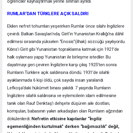
öğrenciler kaynaştırmak yerine sınıfları ayrıldı.
RUMLAR’DAN TÜRKLERE AÇIK SALDIRI
Ekilen nefret tohumları yeşerirken Rumlar önce silahı İngilizlere
çevirdi. Balkan Savaşları'nda, Girit'in Yunanistan Krallığı'na dâhil
edilmesi sırasında yükselen “Enosis”(ilhak) sözcüğü yayılıyordu.
Kıbrıs’ı Girit gibi Yunanistan topraklarına katmak için 1921’de
halk oylaması yapıp Yunanistan ile birleşme istediler. Bu
dayatmayı geri çeviren İngilizlere karşı çıkış 1925’ten sonra
Rumların Türklere açık saldırısına döndü. 1931’de silahlı
ayaklanmada 6 kişi öldü, çok sayıda insan yaralandı.
Lefkoşa’daki hükûmet binası yakıldı. 7 yaşında Rumların
İngilizlere silahlı saldırısına ve eylemcilerin idam edilmesine
tanık olan Rauf Denktaş’ı dehşete düşüren aile dostları,
komşuları, babasının yakın arkadaşları olan Rumların ağzından
dökülenlerdi.
Nefretin etkisine kapılanlar “İngiliz
egemenliğinden kurtulmak” derken “bağımsızlık” değil,