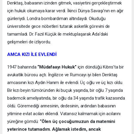
Denktaş, babasının izinden gitmek, vasiyetini gerçekleştirmek
için hukuk okumaya karar verdi. İkinci Dünya Savaşı’nın en ağır
günleriydi. Londra bombardıman altındaydı. Okuduğu
üniversitede gece nöbetleri tutarak askerlik görevini de
tamamladı. Dr. Fazıl Küçük ile mektuplaşarak Ada’daki
gelişmeleri de izliyordu.
AMCA KIZI İLE EVLENDİ
1947 baharında
“Müdafaayı Hukuk”
için döndüğü Kıbrıs’ta bir
avukatlık bürosu açtı. İngilizce ve Rumcayı iyi bilen Denktaş
amcasının kızı Aydın Hanım ile evlendi. Üç oğlu ve üç kızı oldu.
Bir kızı beyin tümöründen iki buçuk yaşında, bir oğlu 7 yaşında
bademcik ameliyatında, bir oğlu da 34 yaşında trafik kazasında
öldü. Göremediği annesinin, dedesinin, ardından babasının
yitimine evlat acıları eklendi. Vatansız kalmamak için acılarını
yüreğine gömdü:
“Ölen üç çocuğumuzun da matemini
yeterince tutamadım. Ağlamak istedim, ancak