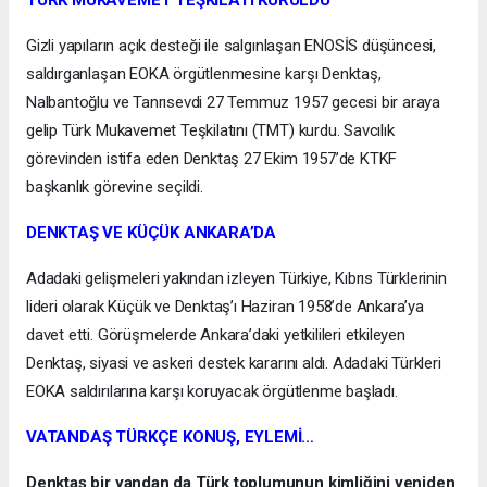
Gizli yapıların açık desteği ile salgınlaşan ENOSİS düşüncesi,
saldırganlaşan EOKA örgütlenmesine karşı Denktaş,
Nalbantoğlu ve Tanrısevdi 27 Temmuz 1957 gecesi bir araya
gelip Türk Mukavemet Teşkilatını (TMT) kurdu. Savcılık
görevinden istifa eden Denktaş 27 Ekim 1957’de KTKF
başkanlık görevine seçildi.
DENKTAŞ VE KÜÇÜK ANKARA’DA
Adadaki gelişmeleri yakından izleyen Türkiye, Kıbrıs Türklerinin
lideri olarak Küçük ve Denktaş’ı Haziran 1958’de Ankara’ya
davet etti. Görüşmelerde Ankara’daki yetkilileri etkileyen
Denktaş, siyasi ve askeri destek kararını aldı. Adadaki Türkleri
EOKA saldırılarına karşı koruyacak örgütlenme başladı.
VATANDAŞ TÜRKÇE KONUŞ, EYLEMİ…
Denktaş bir yandan da Türk toplumunun kimliğini yeniden