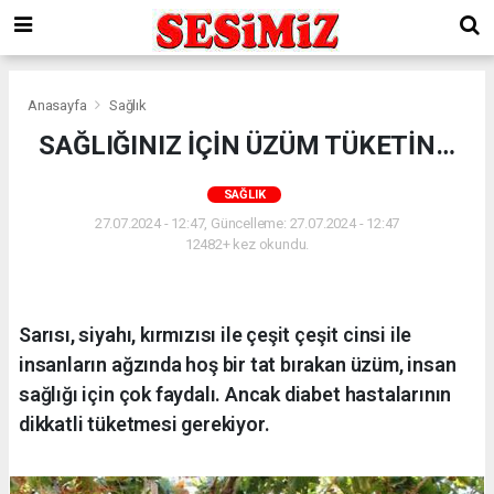
Anasayfa
Sağlık
SAĞLIĞINIZ İÇİN ÜZÜM TÜKETİN…
SAĞLIK
27.07.2024 - 12:47, Güncelleme: 27.07.2024 - 12:47
12482+ kez okundu.
Sarısı, siyahı, kırmızısı ile çeşit çeşit cinsi ile
insanların ağzında hoş bir tat bırakan üzüm, insan
sağlığı için çok faydalı. Ancak diabet hastalarının
dikkatli tüketmesi gerekiyor.