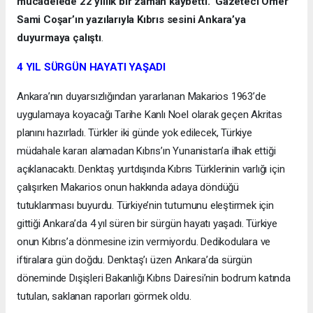
mücadelede 22 yıllık bir zaman kaybetti.” Gazeteci Ömer
Sami Coşar’ın yazılarıyla Kıbrıs sesini Ankara’ya
duyurmaya çalıştı
.
4 YIL SÜRGÜN HAYATI YAŞADI
Ankara’nın duyarsızlığından yararlanan Makarios 1963’de
uygulamaya koyacağı Tarihe Kanlı Noel olarak geçen Akritas
planını hazırladı. Türkler iki günde yok edilecek, Türkiye
müdahale kararı alamadan Kıbrıs’ın Yunanistan’a ilhak ettiği
açıklanacaktı. Denktaş yurtdışında Kıbrıs Türklerinin varlığı için
çalışırken Makarios onun hakkında adaya döndüğü
tutuklanması buyurdu. Türkiye’nin tutumunu eleştirmek için
gittiği Ankara’da 4 yıl süren bir sürgün hayatı yaşadı. Türkiye
onun Kıbrıs’a dönmesine izin vermiyordu. Dedikodulara ve
iftiralara gün doğdu. Denktaş’ı üzen Ankara’da sürgün
döneminde Dışişleri Bakanlığı Kıbrıs Dairesi’nin bodrum katında
tutulan, saklanan raporları görmek oldu.