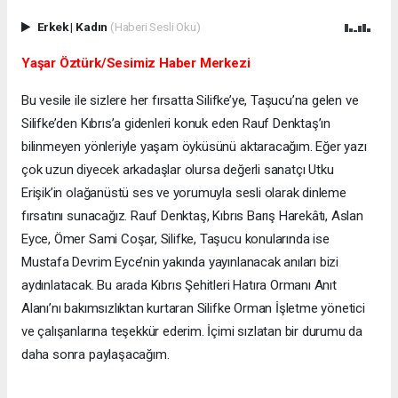
Erkek
|
Kadın
(Haberi Sesli Oku)
Yaşar Öztürk/Sesimiz Haber Merkezi
Bu vesile ile sizlere her fırsatta Silifke’ye, Taşucu’na gelen ve
Silifke’den Kıbrıs’a gidenleri konuk eden Rauf Denktaş’ın
bilinmeyen yönleriyle yaşam öyküsünü aktaracağım. Eğer yazı
çok uzun diyecek arkadaşlar olursa değerli sanatçı Utku
Erişik’in olağanüstü ses ve yorumuyla sesli olarak dinleme
fırsatını sunacağız. Rauf Denktaş, Kıbrıs Barış Harekâtı, Aslan
Eyce, Ömer Sami Coşar, Silifke, Taşucu konularında ise
Mustafa Devrim Eyce’nin yakında yayınlanacak anıları bizi
aydınlatacak. Bu arada Kıbrıs Şehitleri Hatıra Ormanı Anıt
Alanı’nı bakımsızlıktan kurtaran Silifke Orman İşletme yönetici
ve çalışanlarına teşekkür ederim. İçimi sızlatan bir durumu da
daha sonra paylaşacağım.