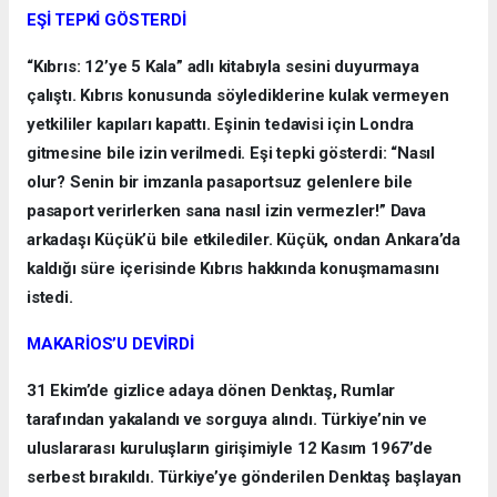
EŞİ TEPKİ GÖSTERDİ
“Kıbrıs: 12’ye 5 Kala” adlı kitabıyla sesini duyurmaya
çalıştı. Kıbrıs konusunda söylediklerine kulak vermeyen
yetkililer kapıları kapattı. Eşinin tedavisi için Londra
gitmesine bile izin verilmedi. Eşi tepki gösterdi: “Nasıl
olur? Senin bir imzanla pasaportsuz gelenlere bile
pasaport verirlerken sana nasıl izin vermezler!” Dava
arkadaşı Küçük’ü bile etkilediler. Küçük, ondan Ankara’da
kaldığı süre içerisinde Kıbrıs hakkında konuşmamasını
istedi.
MAKARİOS’U DEVİRDİ
31 Ekim’de gizlice adaya dönen Denktaş, Rumlar
tarafından yakalandı ve sorguya alındı. Türkiye’nin ve
uluslararası kuruluşların girişimiyle 12 Kasım 1967’de
serbest bırakıldı. Türkiye’ye gönderilen Denktaş başlayan