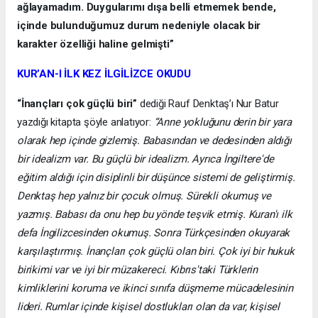
ağlayamadım. Duygularımı dışa belli etmemek bende,
içinde bulunduğumuz durum nedeniyle olacak bir
karakter özelliği haline gelmişti”
KUR’AN-I İLK KEZ İLGİLİZCE OKUDU
“İnançları çok güçlü biri”
dediği Rauf Denktaş’ı Nur Batur
yazdığı kitapta şöyle anlatıyor:
“Anne yokluğunu derin bir yara
olarak hep içinde gizlemiş. Babasından ve dedesinden aldığı
bir idealizm var. Bu güçlü bir idealizm. Ayrıca İngiltere'de
eğitim aldığı için disiplinli bir düşünce sistemi de geliştirmiş.
Denktaş hep yalnız bir çocuk olmuş. Sürekli okumuş ve
yazmış. Babası da onu hep bu yönde teşvik etmiş. Kuran'ı ilk
defa İngilizcesinden okumuş. Sonra Türkçesinden okuyarak
karşılaştırmış. İnançları çok güçlü olan biri. Çok iyi bir hukuk
birikimi var ve iyi bir müzakereci. Kıbrıs'taki Türklerin
kimliklerini koruma ve ikinci sınıfa düşmeme mücadelesinin
lideri. Rumlar içinde kişisel dostlukları olan da var, kişisel