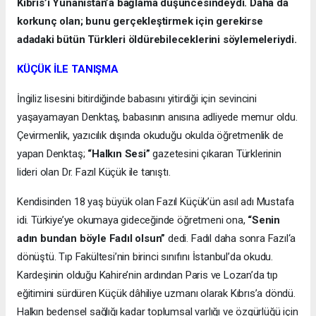
Kıbrıs’ı Yunanistan’a bağlama düşüncesindeydi. Daha da
korkunç olan; bunu gerçekleştirmek için gerekirse
adadaki bütün Türkleri öldürebileceklerini söylemeleriydi.
KÜÇÜK İLE TANIŞMA
İngiliz lisesini bitirdiğinde babasını yitirdiği için sevincini
yaşayamayan Denktaş, babasının anısına adliyede memur oldu.
Çevirmenlik, yazıcılık dışında okuduğu okulda öğretmenlik de
yapan Denktaş;
“Halkın Sesi”
gazetesini çıkaran Türklerinin
lideri olan Dr. Fazıl Küçük ile tanıştı.
Kendisinden 18 yaş büyük olan Fazıl Küçük’ün asıl adı Mustafa
idi. Türkiye’ye okumaya gideceğinde öğretmeni ona,
“Senin
adın bundan böyle Fadıl olsun”
dedi. Fadıl daha sonra Fazıl‘a
dönüştü. Tıp Fakültesi’nin birinci sınıfını İstanbul’da okudu.
Kardeşinin olduğu Kahire’nin ardından Paris ve Lozan’da tıp
eğitimini sürdüren Küçük dâhiliye uzmanı olarak Kıbrıs’a döndü.
Halkın bedensel sağlığı kadar toplumsal varlığı ve özgürlüğü için