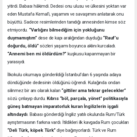
yitirdi. Babası hâkimdi. Dedesi onu ulusu ve ülkesini yoktan var
eden Mustafa Kemal’i, yaşamını ve savaşımını anlatarak onu
büyüttü. Sadece resimlerinden tanıdığı annesinden kimse söz
etmiyordu.
“Varlığını bilmediğim için yokluğunu
duymamıştım”
dese de kapı aralığından duyduğu
“Rauf’u
doğurdu, öldü”
sözleri yaşamı boyunca aklını kurcaladı.
“Annemi ben mi öldürdüm?”
kuşkusu kapanmayan bir
yarasıydı.
İlkokulu okumaya gönderildiği İstanbul’dan 6 yaşında adaya
döndüğünde dedesinin öldüğünü öğrendi. Kulağında ondan
silinmez bir anı olarak kalan
“gittiler ama tekrar gelecekler”
sözü çınlayıp durdu.
Kıbrıs “böl, parçala, yönet” politikasıyla
güneş batmayan imparatorluk kuran İngilizlerin işgali
altındaydı
. Babası gönderdiği İngiliz yatılı okulunda Rum/Türk
ayrıştırmasının farkına vardı. İtildikleri ilk kavgada Rum çocukları
“Deli Türk, köpek Türk”
diye bağırıyorlardı. Türk ve Rum