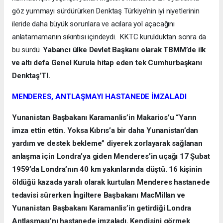
göz yummayı sürdürürken Denktaş Türkiye’nin iyi niyetlerinin
ileride daha büyük sorunlara ve acılara yol açacağını
anlatamamanın sıkıntısı içindeydi. KKTC kurulduktan sonra da
bu sürdü.
Yabancı ülke Devlet Başkanı olarak TBMM’de ilk
ve altı defa Genel Kurula hitap eden tek Cumhurbaşkanı
Denktaş’TI.
MENDERES, ANTLAŞMAYI HASTANEDE İMZALADI
Yunanistan Başbakanı Karamanlis’in Makarios’u “Yarın
imza ettin ettin. Yoksa Kıbrıs’a bir daha Yunanistan’dan
yardım ve destek bekleme” diyerek zorlayarak sağlanan
anlaşma için Londra’ya giden Menderes’in uçağı 17 Şubat
1959’da Londra’nın 40 km yakınlarında düştü. 16 kişinin
öldüğü kazada yaralı olarak kurtulan Menderes hastanede
tedavisi sürerken İngiltere Başbakanı MacMillan ve
Yunanistan Başbakanı Karamanlis’in getirdiği Londra
Antlaşması’nı hastanede imzaladı. Kendisini görmek