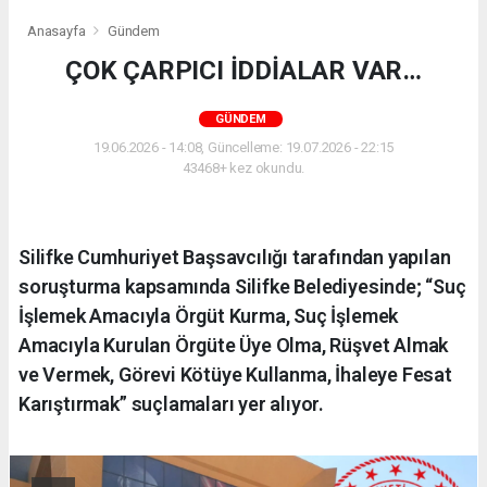
Anasayfa
Gündem
ÇOK ÇARPICI İDDİALAR VAR…
GÜNDEM
19.06.2026 - 14:08, Güncelleme: 19.07.2026 - 22:15
43468+ kez okundu.
Silifke Cumhuriyet Başsavcılığı tarafından yapılan
soruşturma kapsamında Silifke Belediyesinde; “Suç
İşlemek Amacıyla Örgüt Kurma, Suç İşlemek
Amacıyla Kurulan Örgüte Üye Olma, Rüşvet Almak
ve Vermek, Görevi Kötüye Kullanma, İhaleye Fesat
Karıştırmak” suçlamaları yer alıyor.