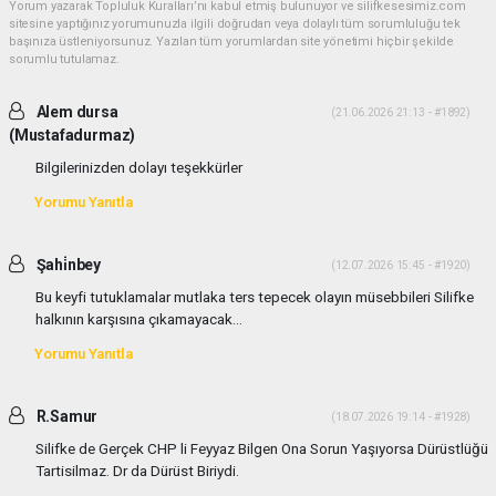
Yorum yazarak Topluluk Kuralları’nı kabul etmiş bulunuyor ve silifkesesimiz.com
sitesine yaptığınız yorumunuzla ilgili doğrudan veya dolaylı tüm sorumluluğu tek
başınıza üstleniyorsunuz. Yazılan tüm yorumlardan site yönetimi hiçbir şekilde
sorumlu tutulamaz.
Alem dursa
(21.06.2026 21:13 - #1892)
(Mustafadurmaz)
Bilgilerinizden dolayı teşekkürler
Yorumu Yanıtla
Şahi̇nbey
(12.07.2026 15:45 - #1920)
Bu keyfi tutuklamalar mutlaka ters tepecek olayın müsebbileri Silifke
halkının karşısına çıkamayacak...
Yorumu Yanıtla
R.Samur
(18.07.2026 19:14 - #1928)
Silifke de Gerçek CHP li Feyyaz Bilgen Ona Sorun Yaşıyorsa Dürüstlüğü
Tartisilmaz. Dr da Dürüst Biriydi.