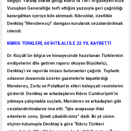
değişti. Yarbay olarak gittiği Kıbrıs’ta TMT örgütleyen Rıza
Vuruşkan Generalliğe terfi ettiğini yazısıyla geri çağrıldığı
karargâhtan içeriye bile alınmadı. Kıbrıslılar, özellikle
Denktaş “Menderesçi” damgası vurularak cezalandırılmak
istendi.
KIBRIS TÜRKLERİ, 60 İHTİLALİ İLE 22 YIL KAYBETTİ
Dr. Küçük’ün bilgisi ve himayesinde hazırlanan Türklerinin
endişelerini dile getiren raporu okuyan Büyükelçi,
Denktaş’ı ve raporda imzası bulunanları çağırdı. Toplantı
odasının duvarında üzerini gazetelerle kapattırdığı
Menderes, Zorlu ve Polatkan’ın elleri kelepçeli resimlerini
gösterdi. Denktaş ve arkadaşlarını Kıbrıs Cumhuriyeti’ni
yıkmaya çalışmakla suçladı, Menderes ve arkadaşları gibi
cezalandırılmalarını ima etti: “İşte anayasayı ihlal
edenlerin sonu. Şimdi çıkabilirsiniz” dedi. İki yıl süren
elçinin tutumuyla Denktaş’a göre “Kıbrıs Türkleri