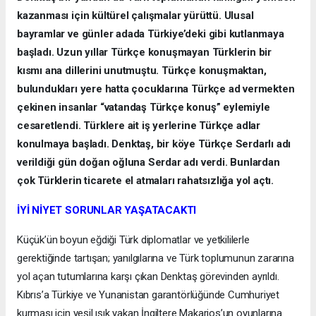
kazanması için kültürel çalışmalar yürüttü. Ulusal
bayramlar ve günler adada Türkiye’deki gibi kutlanmaya
başladı. Uzun yıllar Türkçe konuşmayan Türklerin bir
kısmı ana dillerini unutmuştu. Türkçe konuşmaktan,
bulundukları yere hatta çocuklarına Türkçe ad vermekten
çekinen insanlar “vatandaş Türkçe konuş” eylemiyle
cesaretlendi. Türklere ait iş yerlerine Türkçe adlar
konulmaya başladı. Denktaş, bir köye Türkçe Serdarlı adı
verildiği gün doğan oğluna Serdar adı verdi. Bunlardan
çok Türklerin ticarete el atmaları rahatsızlığa yol açtı.
İYİ NİYET SORUNLAR YAŞATACAKTI
Küçük’ün boyun eğdiği Türk diplomatlar ve yetkililerle
gerektiğinde tartışan; yanılgılarına ve Türk toplumunun zararına
yol açan tutumlarına karşı çıkan Denktaş görevinden ayrıldı.
Kıbrıs’a Türkiye ve Yunanistan garantörlüğünde Cumhuriyet
kurması için yeşil ışık yakan İngiltere Makarios’un oyunlarına