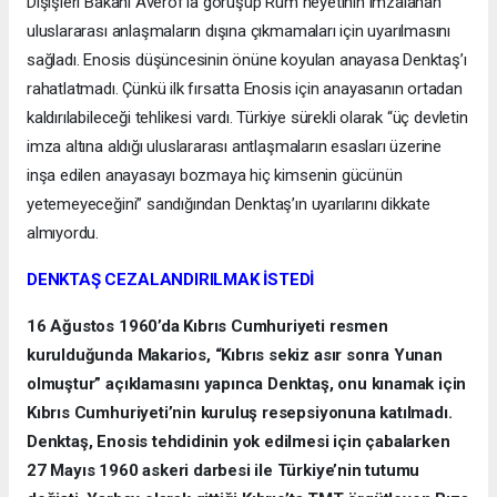
Dışişleri Bakanı Averof’la görüşüp Rum heyetinin imzalanan
uluslararası anlaşmaların dışına çıkmamaları için uyarılmasını
sağladı. Enosis düşüncesinin önüne koyulan anayasa Denktaş’ı
rahatlatmadı. Çünkü ilk fırsatta Enosis için anayasanın ortadan
kaldırılabileceği tehlikesi vardı. Türkiye sürekli olarak “üç devletin
imza altına aldığı uluslararası antlaşmaların esasları üzerine
inşa edilen anayasayı bozmaya hiç kimsenin gücünün
yetemeyeceğini” sandığından Denktaş’ın uyarılarını dikkate
almıyordu.
DENKTAŞ CEZALANDIRILMAK İSTEDİ
16 Ağustos 1960’da Kıbrıs Cumhuriyeti resmen
kurulduğunda Makarios, “Kıbrıs sekiz asır sonra Yunan
olmuştur” açıklamasını yapınca Denktaş, onu kınamak için
Kıbrıs Cumhuriyeti’nin kuruluş resepsiyonuna katılmadı.
Denktaş, Enosis tehdidinin yok edilmesi için çabalarken
27 Mayıs 1960 askeri darbesi ile Türkiye’nin tutumu