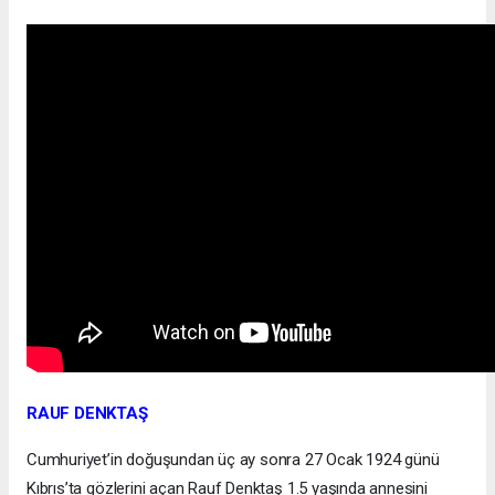
RAUF DENKTAŞ
Cumhuriyet’in doğuşundan üç ay sonra 27 Ocak 1924 günü
Kıbrıs’ta gözlerini açan Rauf Denktaş 1.5 yaşında annesini