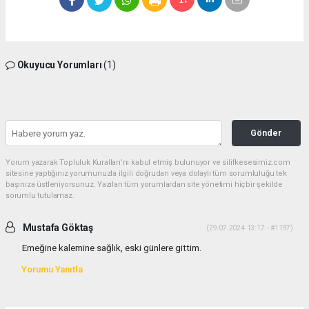
Okuyucu Yorumları
(1)
Gönder
Yorum yazarak Topluluk Kuralları’nı kabul etmiş bulunuyor ve silifkesesimiz.com
sitesine yaptığınız yorumunuzla ilgili doğrudan veya dolaylı tüm sorumluluğu tek
başınıza üstleniyorsunuz. Yazılan tüm yorumlardan site yönetimi hiçbir şekilde
sorumlu tutulamaz.
Mustafa Göktaş
(29.07.2024 13:17 - #1197)
Emeğine kalemine sağlık, eski günlere gittim.
Yorumu Yanıtla