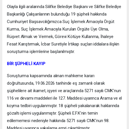
Olayla ilgili aralarında Silifke Belediye Başkanı ve Silifke Belediye
Başkanlığı Çalışanlarının bulunduğu 19 şüpheli hakkında
Cumhuriyet Başsavcılığımızca Suç İşlemek Amacıyla Örgüt
Kurma, Suç İşlemek Amacıyla Kurulan Örgüte Üye Olma,
Rüşvet Almak ve Vermek, Görevi Kötüye Kullanma, İhaleye
Fesat Karıştırmak, İcbar Suretiyle İrtikap suçları iddialara ilişkin
soruşturma işlemlerine başlanılmıştır.
BİR ŞÜPHELİ KAYIP
Soruşturma kapsamında alınan mahkeme kararı
doğrultusunda, 19.06.2026 tarihinde eş zamanlı olarak
şüphelilere ait ikamet, işyeri ve araçlarında 5271 sayılı CMK’nun
116 ve devamı maddeleri ile 127. Maddesi uyarınca Arama ve el
koyma tedbiri uygulanmıştır. 18 şüpheli yakalanarak haklarında
gözaltı işlemi uygulanmıştır. Şüpheli E.F.K’nin temin
edilememesi nedeniyle hakkında 5271 sayılı CMK’nun 98.
Maddesi uyarınca yakalama emri çıkartılmıştır.