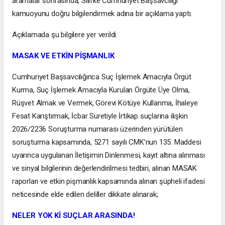
aramalar sonrasında, Silifke Cumhuriyet Başsavcılığı
kamuoyunu doğru bilgilendirmek adına bir açıklama yaptı.
Açıklamada şu bilgilere yer verildi:
MASAK VE ETKİN PİŞMANLIK
Cumhuriyet Başsavcılığınca Suç İşlemek Amacıyla Örgüt
Kurma, Suç İşlemek Amacıyla Kurulan Örgüte Üye Olma,
Rüşvet Almak ve Vermek, Görevi Kötüye Kullanma, İhaleye
Fesat Karıştırmak, İcbar Suretiyle İrtikap suçlarına ilişkin
2026/2236 Soruşturma numarası üzerinden yürütülen
soruşturma kapsamında, 5271 sayılı CMK’nun 135. Maddesi
uyarınca uygulanan İletişimin Dinlenmesi, kayıt altına alınması
ve sinyal bilgilerinin değerlendirilmesi tedbiri, alınan MASAK
raporları ve etkin pişmanlık kapsamında alınan şüpheli ifadesi
neticesinde elde edilen deliller dikkate alınarak;
NELER YOK Kİ SUÇLAR ARASINDA!