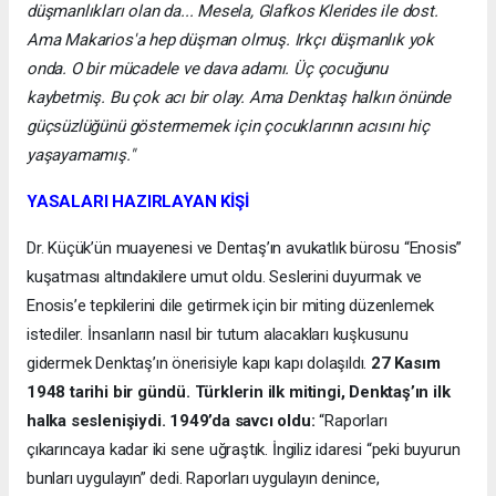
düşmanlıkları olan da... Mesela, Glafkos Klerides ile dost.
Ama Makarios'a hep düşman olmuş. Irkçı düşmanlık yok
onda. O bir mücadele ve dava adamı. Üç çocuğunu
kaybetmiş. Bu çok acı bir olay. Ama Denktaş halkın önünde
güçsüzlüğünü göstermemek için çocuklarının acısını hiç
yaşayamamış."
YASALARI HAZIRLAYAN KİŞİ
Dr. Küçük’ün muayenesi ve Dentaş’ın avukatlık bürosu “Enosis”
kuşatması altındakilere umut oldu. Seslerini duyurmak ve
Enosis’e tepkilerini dile getirmek için bir miting düzenlemek
istediler. İnsanların nasıl bir tutum alacakları kuşkusunu
gidermek Denktaş’ın önerisiyle kapı kapı dolaşıldı.
27 Kasım
1948 tarihi bir gündü. Türklerin ilk mitingi, Denktaş’ın ilk
halka seslenişiydi. 1949’da savcı oldu:
“Raporları
çıkarıncaya kadar iki sene uğraştık. İngiliz idaresi “peki buyurun
bunları uygulayın” dedi. Raporları uygulayın denince,