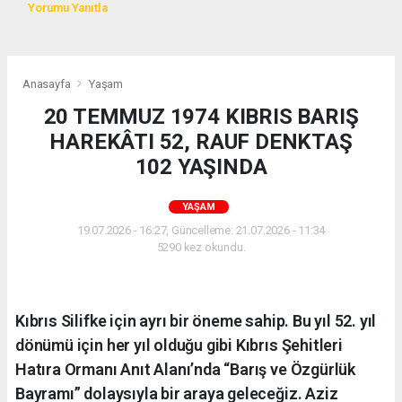
Yorumu Yanıtla
Anasayfa
Yaşam
20 TEMMUZ 1974 KIBRIS BARIŞ
HAREKÂTI 52, RAUF DENKTAŞ
102 YAŞINDA
YAŞAM
19.07.2026 - 16:27, Güncelleme: 21.07.2026 - 11:34
5290 kez okundu.
Kıbrıs Silifke için ayrı bir öneme sahip. Bu yıl 52. yıl
dönümü için her yıl olduğu gibi Kıbrıs Şehitleri
Hatıra Ormanı Anıt Alanı’nda “Barış ve Özgürlük
Bayramı” dolaysıyla bir araya geleceğiz. Aziz