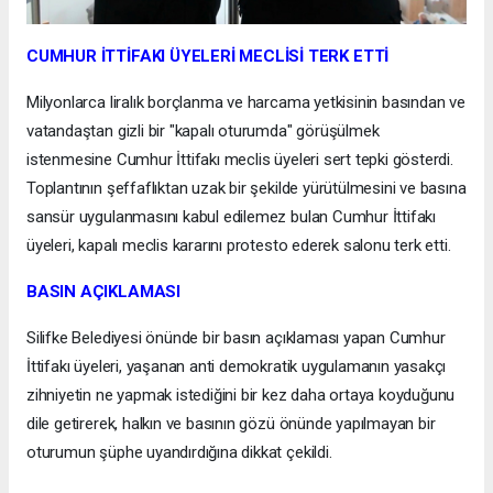
CUMHUR İTTİFAKI ÜYELERİ MECLİSİ TERK ETTİ
Milyonlarca liralık borçlanma ve harcama yetkisinin basından ve
vatandaştan gizli bir "kapalı oturumda" görüşülmek
istenmesine Cumhur İttifakı meclis üyeleri sert tepki gösterdi.
Toplantının şeffaflıktan uzak bir şekilde yürütülmesini ve basına
sansür uygulanmasını kabul edilemez bulan Cumhur İttifakı
üyeleri, kapalı meclis kararını protesto ederek salonu terk etti.
BASIN AÇIKLAMASI
Silifke Belediyesi önünde bir basın açıklaması yapan Cumhur
İttifakı üyeleri, yaşanan anti demokratik uygulamanın yasakçı
zihniyetin ne yapmak istediğini bir kez daha ortaya koyduğunu
dile getirerek, halkın ve basının gözü önünde yapılmayan bir
oturumun şüphe uyandırdığına dikkat çekildi.