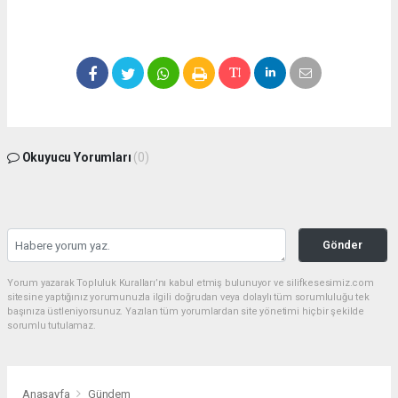
Okuyucu Yorumları
(0)
Gönder
Yorum yazarak Topluluk Kuralları’nı kabul etmiş bulunuyor ve silifkesesimiz.com
sitesine yaptığınız yorumunuzla ilgili doğrudan veya dolaylı tüm sorumluluğu tek
başınıza üstleniyorsunuz. Yazılan tüm yorumlardan site yönetimi hiçbir şekilde
sorumlu tutulamaz.
Anasayfa
Gündem