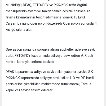
Müdürlüğü; DEAŞ, FETÖ/PDY ve PKK/KCK terör örgütü
mensuplarının eylem ve faaliyetlerinin deşifre edilmesi ile
finans kaynaklarının tespit edilmesine yönelik 13 Eylül
Çarşamba günü operasyon düzenledi. Operasyon sonunda 4
kişi gözaltına aldı.
Operasyon sonunda sorguya alınan şüpheliler adliyeye sevk
edildi. FETÖ/PDY kapsamında adliyeye sevk edilen A. F. adli
kontrol kararıyla serbest bırakıldı.
DEAŞ kapsamında adliyeye sevk edilen yabancı uyruklu S.K.,
PKK/KCK kapsamında adliyeye sevk edilen L.O. ve R.E isimli
şahıslar ise çıkarıldıkları mahkemece tutuklanarak, Tarsus
kapalı cezaevine teslim edildiler.