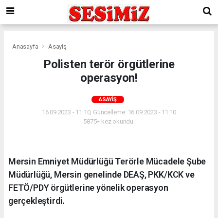
Anasayfa
Asayiş
Polisten terör örgütlerine
operasyon!
ASAYIŞ
16.09.2023 - 11:10, Güncelleme: 16.09.2023 - 11:10
5875+ kez okundu.
Mersin Emniyet Müdürlüğü Terörle Mücadele Şube
Müdürlüğü, Mersin genelinde DEAŞ, PKK/KCK ve
FETÖ/PDY örgütlerine yönelik operasyon
gerçekleştirdi.