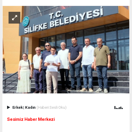
Erkek
|
Kadın
(Haberi Sesli Oku)
Sesimiz Haber Merkezi