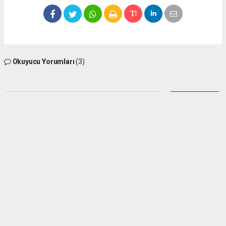
Okuyucu Yorumları
(3)
Gönder
Yorum yazarak Topluluk Kuralları’nı kabul etmiş bulunuyor ve silifkesesimiz.com
sitesine yaptığınız yorumunuzla ilgili doğrudan veya dolaylı tüm sorumluluğu tek
başınıza üstleniyorsunuz. Yazılan tüm yorumlardan site yönetimi hiçbir şekilde
sorumlu tutulamaz.
Alem dursa
(21.06.2026 21:13 - #1892)
(Mustafadurmaz)
Bilgilerinizden dolayı teşekkürler
Yorumu Yanıtla