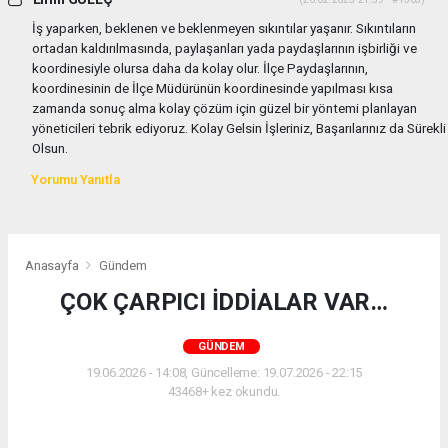
İş yaparken, beklenen ve beklenmeyen sıkıntılar yaşanır. Sıkıntıların
ortadan kaldırılmasında, paylaşanları yada paydaşlarının işbirliği ve
koordinesiyle olursa daha da kolay olur. İlçe Paydaşlarının,
koordinesinin de İlçe Müdürünün koordinesinde yapılması kısa
zamanda sonuç alma kolay çözüm için güzel bir yöntemi planlayan
yöneticileri tebrik ediyoruz. Kolay Gelsin İşleriniz, Başarılarınız da Sürekli
Olsun.
Yorumu Yanıtla
Anasayfa
Gündem
ÇOK ÇARPICI İDDİALAR VAR…
GÜNDEM
19.06.2026 - 14:08, Güncelleme: 19.07.2026 - 22:15
43468+ kez okundu.