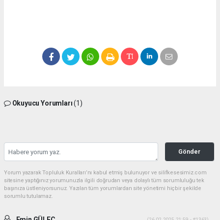
Okuyucu Yorumları
(1)
Gönder
Yorum yazarak Topluluk Kuralları’nı kabul etmiş bulunuyor ve silifkesesimiz.com
sitesine yaptığınız yorumunuzla ilgili doğrudan veya dolaylı tüm sorumluluğu tek
başınıza üstleniyorsunuz. Yazılan tüm yorumlardan site yönetimi hiçbir şekilde
sorumlu tutulamaz.
Emin GÜLEÇ
(26.02.2025 21:59 - #1363)