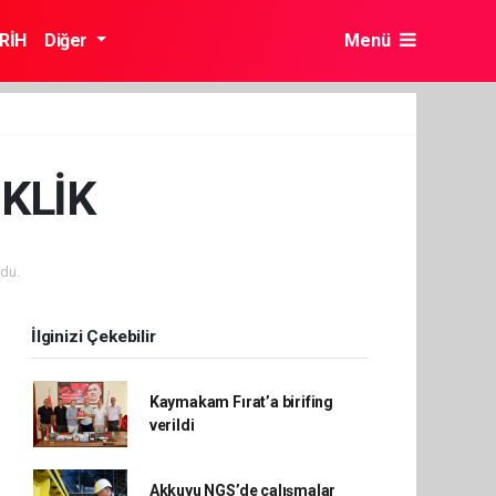
RİH
Diğer
Menü
İKLİK
du.
İlginizi Çekebilir
Kaymakam Fırat’a birifing
verildi
Akkuyu NGS’de çalışmalar