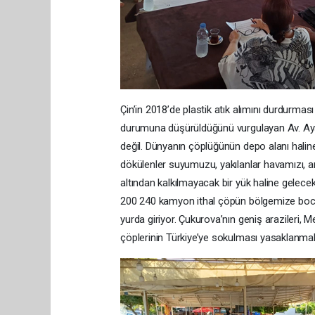
Çin’in 2018’de plastik atık alımını durdurmas
durumuna düşürüldüğünü vurgulayan Av. Ayşe
değil. Dünyanın çöplüğünün depo alanı haline g
dökülenler suyumuzu, yakılanlar havamızı, ara
altından kalkılmayacak bir yük haline gelecek
200 240 kamyon ithal çöpün bölgemize boca e
yurda giriyor. Çukurova’nın geniş arazileri, 
çöplerinin Türkiye’ye sokulması yasaklanmalı