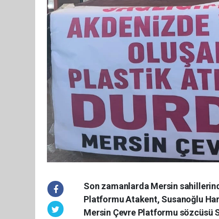
Son zamanlarda Mersin sahillerind
Platformu Atakent, Susanoğlu Harn
Mersin Çevre Platformu sözcüsü S