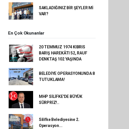
SAKLADIĞINIZ BİR ŞEYLER Mİ
VAR?
En Çok Okunanlar
20 TEMMUZ 1974 KIBRIS
BARIŞ HAREKÂTI 52, RAUF
DENKTAŞ 102 YAŞINDA
BELEDİYE OPERASYONUNDA 8
TUTUKLAMA!
MHP SİLİFKE'DE BÜYÜK
SÜRPRİZ!..
Silifke Belediyesine 2.
Operasyon...