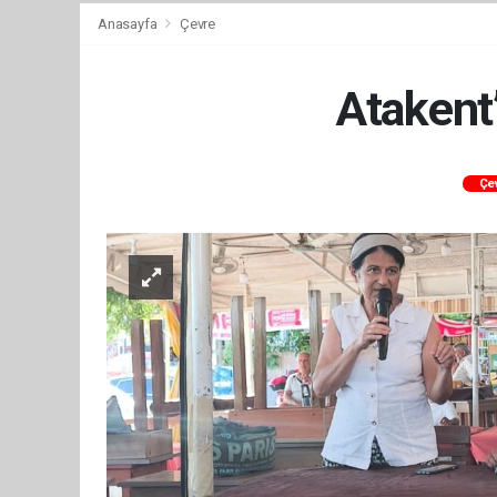
Anasayfa
Çevre
Atakent’
Çe