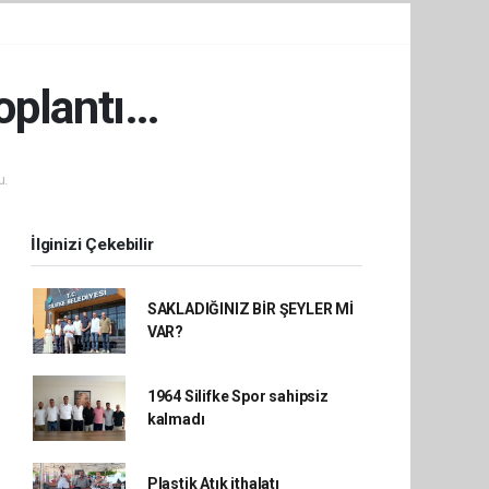
toplantı…
u.
İlginizi Çekebilir
SAKLADIĞINIZ BİR ŞEYLER Mİ
VAR?
1964 Silifke Spor sahipsiz
kalmadı
Plastik Atık ithalatı