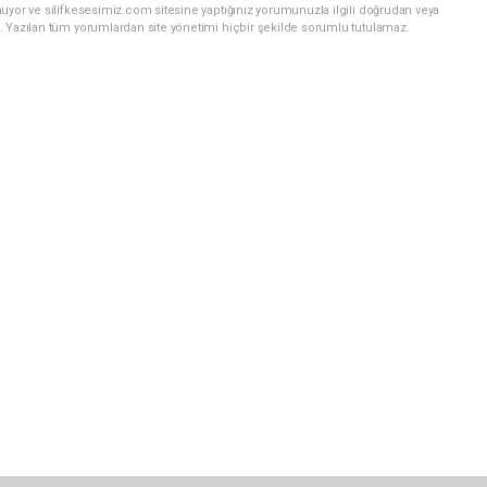
uyor ve silifkesesimiz.com sitesine yaptığınız yorumunuzla ilgili doğrudan veya
. Yazılan tüm yorumlardan site yönetimi hiçbir şekilde sorumlu tutulamaz.