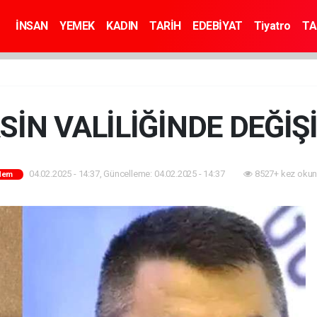
İNSAN
YEMEK
KADIN
TARİH
EDEBİYAT
Tiyatro
TA
İN VALİLİĞİNDE DEĞİŞ
04.02.2025 - 14:37, Güncelleme: 04.02.2025 - 14:37
8527+ kez okun
dem