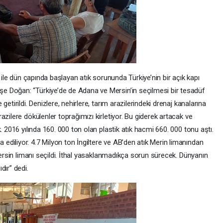
ı ile dün çapında başlayan atık sorununda Türkiye’nin bir açık kapı
 Doğan: “Türkiye’de de Adana ve Mersin’in seçilmesi bir tesadüf
etirildi. Denizlere, nehirlere, tarım arazilerindeki drenaj kanalarına
zilere dökülenler toprağımızı kirletiyor. Bu giderek artacak ve
. 2016 yılında 160. 000 ton olan plastik atık hacmi 660. 000 tonu aştı.
diliyor. 4.7 Milyon ton İngiltere ve AB’den atık Merin limanından
Mersin limanı seçildi. İthal yasaklanmadıkça sorun sürecek. Dünyanın
dır” dedi.