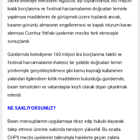
Silifke Belediye Meclisinin Ağustos ayı toplantısında,160 milyon
liralık borçlanma ve festival harcamalarının doğrudan teminle
yapılması maddelerini de görüşmek üzere toplandı ancak,
basının görüntü almasının engellenmesi ve kapalı oturum kararı
alınması Cumhur İttifakı üyelerinin meclisi terk etmesiyle
sonuçlandı.
Gündemde belediyenin 160 milyon lira borçlanma talebi ve
festival harcamalarının ihalesiz bir şekilde doğrudan temin
yöntemiyle gerçekleştirilmesi gibi kamu kaynağı kullanımını
yakından ilgilendiren kritik maddelerin bulunduğu gündemde,
basın temsilcileri ve vatandaşlar keyfi olarak dışarı çıkarılmak
istendi.
NE SAKLIYORSUNUZ?
Basın mensuplarının uygulamaya itiraz edip hukuki dayanak
talep etmesi üzerine salonda tansiyon yükseldi. Bu sırada
CHP'li meclis üyelerinin talimatıyla harekete geçen zabıta