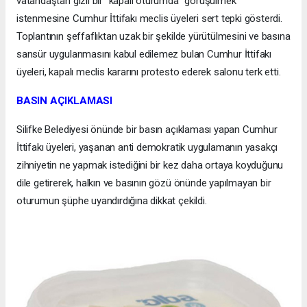
vatandaştan gizli bir "kapalı oturumda" görüşülmek
istenmesine Cumhur İttifakı meclis üyeleri sert tepki gösterdi.
Toplantının şeffaflıktan uzak bir şekilde yürütülmesini ve basına
sansür uygulanmasını kabul edilemez bulan Cumhur İttifakı
üyeleri, kapalı meclis kararını protesto ederek salonu terk etti.
BASIN AÇIKLAMASI
Silifke Belediyesi önünde bir basın açıklaması yapan Cumhur
İttifakı üyeleri, yaşanan anti demokratik uygulamanın yasakçı
zihniyetin ne yapmak istediğini bir kez daha ortaya koyduğunu
dile getirerek, halkın ve basının gözü önünde yapılmayan bir
oturumun şüphe uyandırdığına dikkat çekildi.