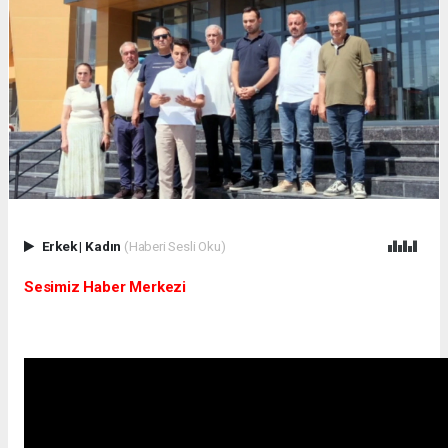
Erkek
|
Kadın
(Haberi Sesli Oku)
Sesimiz Haber Merkezi