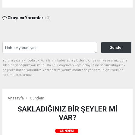
Okuyucu Yorumları
(0)
Gönder
Yorum yazarak Topluluk Kuralları’nı kabul etmiş bulunuyor ve silifkesesimiz.com
sitesine yaptığınız yorumunuzla ilgili doğrudan veya dolaylı tüm sorumluluğu tek
başınıza üstleniyorsunuz. Yazılan tüm yorumlardan site yönetimi hiçbir şekilde
sorumlu tutulamaz.
Anasayfa
Gündem
SAKLADIĞINIZ BİR ŞEYLER Mİ
VAR?
GÜNDEM