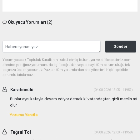
Okuyucu Yorumları
(2)
Gönder
Yorum yazarak Topluluk Kuralları’nı kabul etmiş bulunuyor ve silifkesesimiz.com
sitesine yaptığınız yorumunuzla ilgili doğrudan veya dolaylı tüm sorumluluğu tek
başınıza üstleniyorsunuz. Yazılan tüm yorumlardan site yönetimi hiçbir şekilde
sorumlu tutulamaz.
Karaböcülü
(04.08.2026 12:05 - #1957)
Bunlar aynı kafayla devam ediyor demek ki vatandaştan gizli meclis mi
olur
Yorumu Yanıtla
Tuğrul Tol
(04.08.2026 12:09 - #1958)