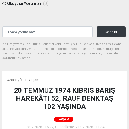
Okuyucu Yorumları
(0)
Gönder
Yorum yazarak Topluluk Kuralları’nı kabul etmiş bulunuyor ve silifkesesimiz.com
sitesine yaptığınız yorumunuzla ilgili doğrudan veya dolaylı tüm sorumluluğu tek
başınıza üstleniyorsunuz. Yazılan tüm yorumlardan site yönetimi hiçbir şekilde
sorumlu tutulamaz.
Anasayfa
Yaşam
20 TEMMUZ 1974 KIBRIS BARIŞ
HAREKÂTI 52, RAUF DENKTAŞ
102 YAŞINDA
YAŞAM
19.07.2026 - 16:27, Güncelleme: 21.07.2026 - 11:34