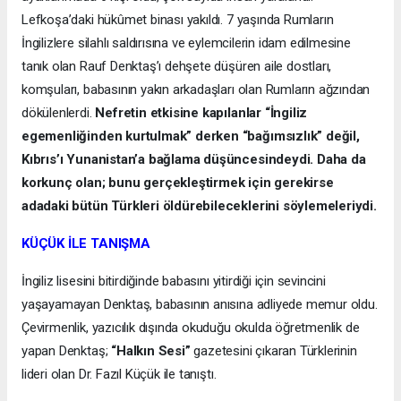
Lefkoşa’daki hükûmet binası yakıldı. 7 yaşında Rumların
İngilizlere silahlı saldırısına ve eylemcilerin idam edilmesine
tanık olan Rauf Denktaş’ı dehşete düşüren aile dostları,
komşuları, babasının yakın arkadaşları olan Rumların ağzından
dökülenlerdi.
Nefretin etkisine kapılanlar “İngiliz
egemenliğinden kurtulmak” derken “bağımsızlık” değil,
Kıbrıs’ı Yunanistan’a bağlama düşüncesindeydi. Daha da
korkunç olan; bunu gerçekleştirmek için gerekirse
adadaki bütün Türkleri öldürebileceklerini söylemeleriydi.
KÜÇÜK İLE TANIŞMA
İngiliz lisesini bitirdiğinde babasını yitirdiği için sevincini
yaşayamayan Denktaş, babasının anısına adliyede memur oldu.
Çevirmenlik, yazıcılık dışında okuduğu okulda öğretmenlik de
yapan Denktaş;
“Halkın Sesi”
gazetesini çıkaran Türklerinin
lideri olan Dr. Fazıl Küçük ile tanıştı.