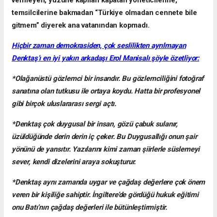
temsilcilerine bakmadan “Türkiye olmadan cennete bile
gitmem” diyerek ana vatanından kopmadı.
Hiçbir zaman demokrasiden, çok seslilikten ayrılmayan
Denktaş’ı en iyi yakın arkadaşı Erol Manisalı şöyle özetliyor:
*Olağanüstü gözlemci bir insandır. Bu gözlemciliğini fotoğraf
sanatına olan tutkusu ile ortaya koydu. Hatta bir profesyonel
gibi birçok uluslararası sergi açtı.
*Denktaş çok duygusal bir insan, gözü çabuk sulanır,
üzüldüğünde derin derin iç çeker. Bu Duygusallığı onun şair
yönünü de yansıtır. Yazılarını kimi zaman şiirlerle süslemeyi
sever, kendi dizelerini araya sokuşturur.
*Denktaş aynı zamanda uygar ve çağdaş değerlere çok önem
veren bir kişiliğe sahiptir. İngiltere’de gördüğü hukuk eğitimi
onu Batı’nın çağdaş değerleri ile bütünleştirmiştir.