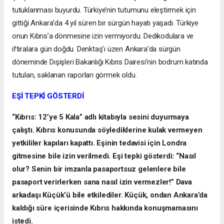
tutuklanması buyurdu. Türkiye’nin tutumunu eleştirmek için
gittiği Ankara’da 4 yıl süren bir sürgün hayatı yaşadı. Türkiye
onun Kıbrıs’a dönmesine izin vermiyordu. Dedikodulara ve
iftiralara gün doğdu. Denktaş’ı üzen Ankara’da sürgün
döneminde Dışişleri Bakanlığı Kıbrıs Dairesi’nin bodrum katında
tutulan, saklanan raporları görmek oldu.
EŞİ TEPKİ GÖSTERDİ
“Kıbrıs: 12’ye 5 Kala” adlı kitabıyla sesini duyurmaya
çalıştı. Kıbrıs konusunda söylediklerine kulak vermeyen
yetkililer kapıları kapattı. Eşinin tedavisi için Londra
gitmesine bile izin verilmedi. Eşi tepki gösterdi: “Nasıl
olur? Senin bir imzanla pasaportsuz gelenlere bile
pasaport verirlerken sana nasıl izin vermezler!” Dava
arkadaşı Küçük’ü bile etkilediler. Küçük, ondan Ankara’da
kaldığı süre içerisinde Kıbrıs hakkında konuşmamasını
istedi.