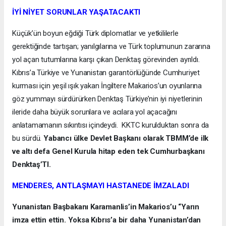
İYİ NİYET SORUNLAR YAŞATACAKTI
Küçük’ün boyun eğdiği Türk diplomatlar ve yetkililerle
gerektiğinde tartışan; yanılgılarına ve Türk toplumunun zararına
yol açan tutumlarına karşı çıkan Denktaş görevinden ayrıldı.
Kıbrıs’a Türkiye ve Yunanistan garantörlüğünde Cumhuriyet
kurması için yeşil ışık yakan İngiltere Makarios’un oyunlarına
göz yummayı sürdürürken Denktaş Türkiye’nin iyi niyetlerinin
ileride daha büyük sorunlara ve acılara yol açacağını
anlatamamanın sıkıntısı içindeydi. KKTC kurulduktan sonra da
bu sürdü.
Yabancı ülke Devlet Başkanı olarak TBMM’de ilk
ve altı defa Genel Kurula hitap eden tek Cumhurbaşkanı
Denktaş’TI.
MENDERES, ANTLAŞMAYI HASTANEDE İMZALADI
Yunanistan Başbakanı Karamanlis’in Makarios’u “Yarın
imza ettin ettin. Yoksa Kıbrıs’a bir daha Yunanistan’dan