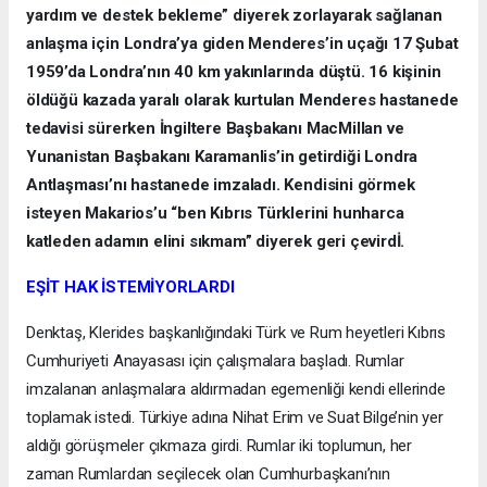
yardım ve destek bekleme” diyerek zorlayarak sağlanan
anlaşma için Londra’ya giden Menderes’in uçağı 17 Şubat
1959’da Londra’nın 40 km yakınlarında düştü. 16 kişinin
öldüğü kazada yaralı olarak kurtulan Menderes hastanede
tedavisi sürerken İngiltere Başbakanı MacMillan ve
Yunanistan Başbakanı Karamanlis’in getirdiği Londra
Antlaşması’nı hastanede imzaladı. Kendisini görmek
isteyen Makarios’u “ben Kıbrıs Türklerini hunharca
katleden adamın elini sıkmam” diyerek geri çevirdİ.
EŞİT HAK İSTEMİYORLARDI
Denktaş, Klerides başkanlığındaki Türk ve Rum heyetleri Kıbrıs
Cumhuriyeti Anayasası için çalışmalara başladı. Rumlar
imzalanan anlaşmalara aldırmadan egemenliği kendi ellerinde
toplamak istedi. Türkiye adına Nihat Erim ve Suat Bilge’nin yer
aldığı görüşmeler çıkmaza girdi. Rumlar iki toplumun, her
zaman Rumlardan seçilecek olan Cumhurbaşkanı’nın