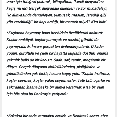
onun için fotoğraf çekmek, bilinçaltına, “kendi dünyası”na
kaçış mı idi? Gerçek dünyadaki dikenleri ve zor mücadeleyi,
“iç dünyasında dengeleyen, yumuşak, masum, istediği gibi
yön verebildiği” bir kapı aralığı, bir mercek miydi? Kim bilir!
*Kuşlarına hayrandı; bana her birinin özelliklerini anlatırdı.
Kuşlar renkliydi, kuşlar yumuşak ve nazikti, gürültü de
yapmıyorlardı. İnsanı gerçekten dinlendiriyorlardı. O kadar
yoğun, gürültülü ve çileli bir hayatta kuşlarla dostluk, onlarla
yakınlık belki de bir kaçıştı. Sade, saf, temiz, rengârenk bir
dünya. Gerçek dünyanın çirkinliklerinden, pisliğinden ve
gürültüsünden çok farklı, huzura kaçış yolu. “Kuşlar incitmez,
kuşlar sövmez, kuşlar yalan söylemezler. Tatlı tatlı uçarlar ve
şakırdarlar. İnsana başka bir dünya yaratırlar. Kısa bir süre
için bile olsa bu Denktaş’a yetiyordu.
*Sokakta bir sade vatandaşı çevirin ve Denktaş’ı sorun, size