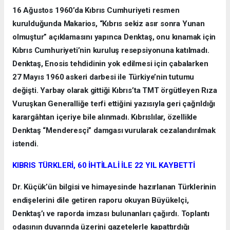
16 Ağustos 1960’da Kıbrıs Cumhuriyeti resmen
kurulduğunda Makarios, “Kıbrıs sekiz asır sonra Yunan
olmuştur” açıklamasını yapınca Denktaş, onu kınamak için
Kıbrıs Cumhuriyeti’nin kuruluş resepsiyonuna katılmadı.
Denktaş, Enosis tehdidinin yok edilmesi için çabalarken
27 Mayıs 1960 askeri darbesi ile Türkiye’nin tutumu
değişti. Yarbay olarak gittiği Kıbrıs’ta TMT örgütleyen Rıza
Vuruşkan Generalliğe terfi ettiğini yazısıyla geri çağrıldığı
karargâhtan içeriye bile alınmadı. Kıbrıslılar, özellikle
Denktaş “Menderesçi” damgası vurularak cezalandırılmak
istendi.
KIBRIS TÜRKLERİ, 60 İHTİLALİ İLE 22 YIL KAYBETTİ
Dr. Küçük’ün bilgisi ve himayesinde hazırlanan Türklerinin
endişelerini dile getiren raporu okuyan Büyükelçi,
Denktaş’ı ve raporda imzası bulunanları çağırdı. Toplantı
odasının duvarında üzerini gazetelerle kapattırdığı