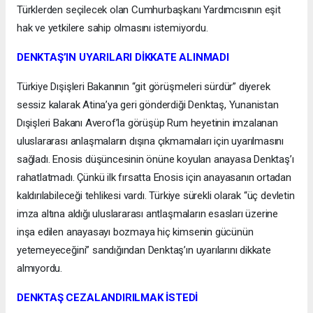
Türklerden seçilecek olan Cumhurbaşkanı Yardımcısının eşit
hak ve yetkilere sahip olmasını istemiyordu.
DENKTAŞ’IN UYARILARI DİKKATE ALINMADI
Türkiye Dışişleri Bakanının “git görüşmeleri sürdür” diyerek
sessiz kalarak Atina’ya geri gönderdiği Denktaş, Yunanistan
Dışişleri Bakanı Averof’la görüşüp Rum heyetinin imzalanan
uluslararası anlaşmaların dışına çıkmamaları için uyarılmasını
sağladı. Enosis düşüncesinin önüne koyulan anayasa Denktaş’ı
rahatlatmadı. Çünkü ilk fırsatta Enosis için anayasanın ortadan
kaldırılabileceği tehlikesi vardı. Türkiye sürekli olarak “üç devletin
imza altına aldığı uluslararası antlaşmaların esasları üzerine
inşa edilen anayasayı bozmaya hiç kimsenin gücünün
yetemeyeceğini” sandığından Denktaş’ın uyarılarını dikkate
almıyordu.
DENKTAŞ CEZALANDIRILMAK İSTEDİ