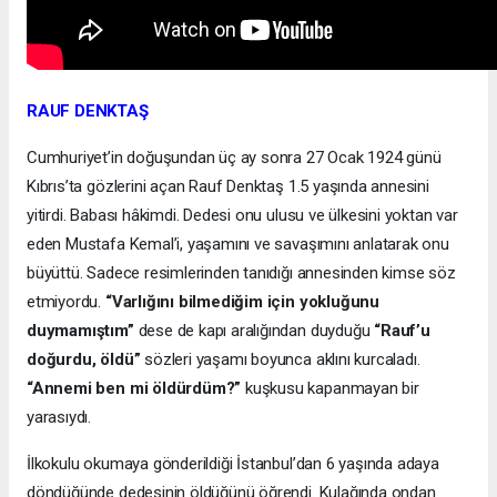
RAUF DENKTAŞ
Cumhuriyet’in doğuşundan üç ay sonra 27 Ocak 1924 günü
Kıbrıs’ta gözlerini açan Rauf Denktaş 1.5 yaşında annesini
yitirdi. Babası hâkimdi. Dedesi onu ulusu ve ülkesini yoktan var
eden Mustafa Kemal’i, yaşamını ve savaşımını anlatarak onu
büyüttü. Sadece resimlerinden tanıdığı annesinden kimse söz
etmiyordu.
“Varlığını bilmediğim için yokluğunu
duymamıştım”
dese de kapı aralığından duyduğu
“Rauf’u
doğurdu, öldü”
sözleri yaşamı boyunca aklını kurcaladı.
“Annemi ben mi öldürdüm?”
kuşkusu kapanmayan bir
yarasıydı.
İlkokulu okumaya gönderildiği İstanbul’dan 6 yaşında adaya
döndüğünde dedesinin öldüğünü öğrendi. Kulağında ondan