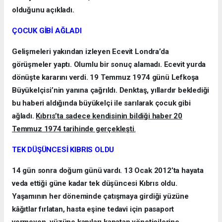
olduğunu açıkladı.
ÇOCUK GİBİ AĞLADI
Gelişmeleri yakından izleyen Ecevit Londra’da
görüşmeler yaptı. Olumlu bir sonuç alamadı. Ecevit yurda
dönüşte kararını verdi. 19 Temmuz 1974 günü Lefkoşa
Büyükelçisi’nin yanına çağrıldı. Denktaş, yıllardır beklediği
bu haberi aldığında büyükelçi ile sarılarak çocuk gibi
ağladı.
Kıbrıs’ta sadece kendisinin bildiği haber 20
Temmuz 1974 tarihinde gerçekleşti
.
TEK DÜŞÜNCESİ KIBRIS OLDU
14 gün sonra doğum günü vardı. 13 Ocak 2012’ta hayata
veda ettiği güne kadar tek düşüncesi Kıbrıs oldu.
Yaşamının her döneminde çatışmaya girdiği yüzüne
kâğıtlar fırlatan, hasta eşine tedavi için pasaport
vermeyen, yüzüne kapıları kapatan yöneticilerine,