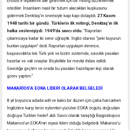
Enosis’e tepkilerini dile getirmek için bir miting düzenlemek
istediler. İnsanların nasıl bir tutum alacakları kuşkusunu
gidermek Denktaş’ın önerisiyle kapı kapı dolaşıldı.
27 Kasım
1948 tarihi bir gündü. Türklerin ilk mitingi, Denktaş’ın ilk
halka seslenişiydi. 1949’da savcı oldu:
“Raporları
çıkarıncaya kadar iki sene uğraştık. İngiliz idaresi “peki buyurun
bunları uygulayın” dedi. Raporları uygulayın denince,
başsavcılıkta tek Türk yok ve bizim sistemde, savcılık yasaları
hazırlar ve vali onaylar. Böylelikle bir mevkii ihdas edildi.
Savcılığa geçtim ve orada bu yasaları hazırlayan kişi olarak
görev yaptım.”
MAKARİOS’A EOKA LİDERİ OLARAK BELGELEDİ
8 yıl boyunca adada adil ve kalıcı bir düzen için çaba harcarken
İngilizlere karşı terör eylemleri yürüten EOKA örgütü doğrudan
doğruya Türkleri hedef aldı. Savcı olarak tanıştığı Başpiskopos
Makarios’un EOKA’nın siyasi lideri olduğu belgeledi. Makarios’u