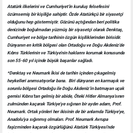
Atatürk ilkelerini ve Cumhuriyet’in kuruluş felsefesini
özümsemiş bir kişiliğe sahiptir. Özde Atatürkçü bir siyasetçi
olduğunu hep göstermiştir. Gözünü açtığından beri politika
denizinde boğulmadan yüzmüş bir siyasetçi olarak Denktaş,
Cumhuriyet ve bölge tarihinin özgün kişiliklerinden birisidir.
Dünyanın en kritik bölgesi olan Ortadoğu ve Doğu Akdeniz’de
Kıbrıs Türklerinin ve Türkiye’nin haklarını korumak konusunda
son 55-60 yıl içinde büyük başarılar sağladı.
*Denktaş ve Neumark İkisi de tarihin içinden çıkagelmiş
heykelleri anımsatıyorlar bana. Biri dünyanın en karmaşık ve
sorunlu bölgesi Ortadoğu ile Doğu Akdeniz’in batmayan uçak
gemisi Kıbrıs’tan gelmiş bir abide, Öteki Hitler Almanya’sının
zulmünden kaçarak Türkiye’ye sığınan bir aydın adam, Prof.
Neumark. Ortak yönleri her ikisinin de bir anlamda Türkiye’ye,
Anadolu’ya sığınmış olmaları. Prof. Neumark Avrupa
faşizminden kaçarak özgürlüğünü Atatürk Türkiyesi’nde