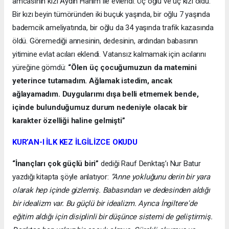
amcasının kızı Aydın Hanım ile evlendi. Üç oğlu ve üç kızı oldu.
Bir kızı beyin tümöründen iki buçuk yaşında, bir oğlu 7 yaşında
bademcik ameliyatında, bir oğlu da 34 yaşında trafik kazasında
öldü. Göremediği annesinin, dedesinin, ardından babasının
yitimine evlat acıları eklendi. Vatansız kalmamak için acılarını
yüreğine gömdü:
“Ölen üç çocuğumuzun da matemini
yeterince tutamadım. Ağlamak istedim, ancak
ağlayamadım. Duygularımı dışa belli etmemek bende,
içinde bulunduğumuz durum nedeniyle olacak bir
karakter özelliği haline gelmişti”
KUR’AN-I İLK KEZ İLGİLİZCE OKUDU
“İnançları çok güçlü biri”
dediği Rauf Denktaş’ı Nur Batur
yazdığı kitapta şöyle anlatıyor:
“Anne yokluğunu derin bir yara
olarak hep içinde gizlemiş. Babasından ve dedesinden aldığı
bir idealizm var. Bu güçlü bir idealizm. Ayrıca İngiltere'de
eğitim aldığı için disiplinli bir düşünce sistemi de geliştirmiş.