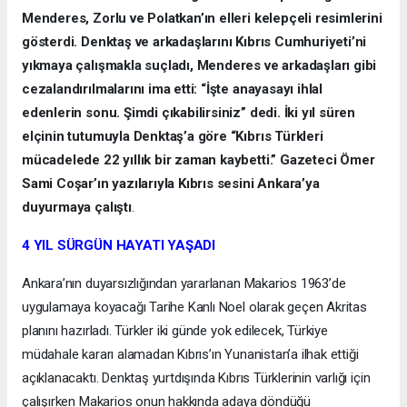
Menderes, Zorlu ve Polatkan’ın elleri kelepçeli resimlerini
gösterdi. Denktaş ve arkadaşlarını Kıbrıs Cumhuriyeti’ni
yıkmaya çalışmakla suçladı, Menderes ve arkadaşları gibi
cezalandırılmalarını ima etti: “İşte anayasayı ihlal
edenlerin sonu. Şimdi çıkabilirsiniz” dedi. İki yıl süren
elçinin tutumuyla Denktaş’a göre “Kıbrıs Türkleri
mücadelede 22 yıllık bir zaman kaybetti.” Gazeteci Ömer
Sami Coşar’ın yazılarıyla Kıbrıs sesini Ankara’ya
duyurmaya çalıştı
.
4 YIL SÜRGÜN HAYATI YAŞADI
Ankara’nın duyarsızlığından yararlanan Makarios 1963’de
uygulamaya koyacağı Tarihe Kanlı Noel olarak geçen Akritas
planını hazırladı. Türkler iki günde yok edilecek, Türkiye
müdahale kararı alamadan Kıbrıs’ın Yunanistan’a ilhak ettiği
açıklanacaktı. Denktaş yurtdışında Kıbrıs Türklerinin varlığı için
çalışırken Makarios onun hakkında adaya döndüğü