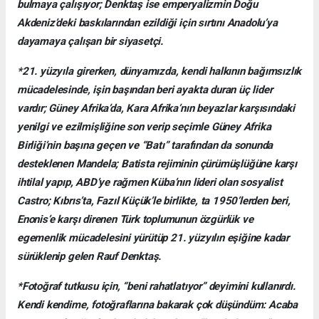
bulmaya çalışıyor; Denktaş ise emperyalizmin Doğu
Akdeniz’deki baskılarından ezildiği için sırtını Anadolu’ya
dayamaya çalışan bir siyasetçi.
*21. yüzyıla girerken, dünyamızda, kendi halkının bağımsızlık
mücadelesinde, işin başından beri ayakta duran üç lider
vardır; Güney Afrika’da, Kara Afrika’nın beyazlar karşısındaki
yenilgi ve ezilmişliğine son verip seçimle Güney Afrika
Birliği’nin başına geçen ve “Batı” tarafından da sonunda
desteklenen Mandela; Batista rejiminin çürümüşlüğüne karşı
ihtilal yapıp, ABD’ye rağmen Küba’nın lideri olan sosyalist
Castro; Kıbrıs’ta, Fazıl Küçük’le birlikte, ta 1950’lerden beri,
Enonis’e karşı direnen Türk toplumunun özgürlük ve
egemenlik mücadelesini yürütüp 21. yüzyılın eşiğine kadar
sürüklenip gelen Rauf Denktaş.
*Fotoğraf tutkusu için, “beni rahatlatıyor” deyimini kullanırdı.
Kendi kendime, fotoğraflarına bakarak çok düşündüm: Acaba