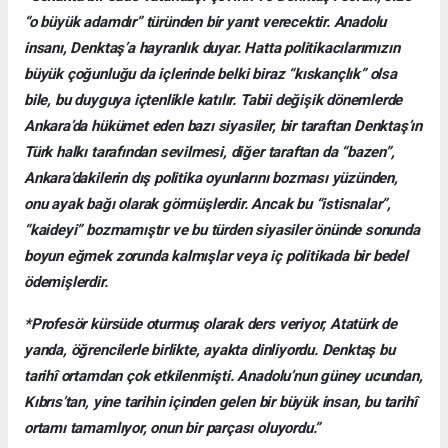
“o büyük adamdır” türünden bir yanıt verecektir. Anadolu
insanı, Denktaş’a hayranlık duyar. Hatta politikacılarımızın
büyük çoğunluğu da içlerinde belki biraz “kıskançlık” olsa
bile, bu duyguya içtenlikle katılır. Tabii değişik dönemlerde
Ankara’da hükümet eden bazı siyasiler, bir taraftan Denktaş’ın
Türk halkı tarafından sevilmesi, diğer taraftan da “bazen”,
Ankara’dakilerin dış politika oyunlarını bozması yüzünden,
onu ayak bağı olarak görmüşlerdir. Ancak bu “istisnalar”,
“kaideyi” bozmamıştır ve bu türden siyasiler önünde sonunda
boyun eğmek zorunda kalmışlar veya iç politikada bir bedel
ödemişlerdir.
*Profesör kürsüde oturmuş olarak ders veriyor, Atatürk de
yanda, öğrencilerle birlikte, ayakta dinliyordu. Denktaş bu
tarihî ortamdan çok etkilenmişti. Anadolu’nun güney ucundan,
Kıbrıs’tan, yine tarihin içinden gelen bir büyük insan, bu tarihî
ortamı tamamlıyor, onun bir parçası oluyordu.”