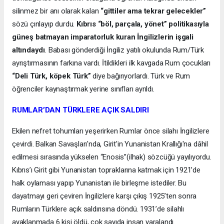
silinmez bir anı olarak kalan
“gittiler ama tekrar gelecekler”
sözü çınlayıp durdu.
Kıbrıs “böl, parçala, yönet” politikasıyla
güneş batmayan imparatorluk kuran İngilizlerin işgali
altındaydı
. Babası gönderdiği İngiliz yatılı okulunda Rum/Türk
ayrıştırmasının farkına vardı. İtildikleri ilk kavgada Rum çocukları
“Deli Türk, köpek Türk”
diye bağırıyorlardı. Türk ve Rum
öğrenciler kaynaştırmak yerine sınıfları ayrıldı.
RUMLAR’DAN TÜRKLERE AÇIK SALDIRI
Ekilen nefret tohumları yeşerirken Rumlar önce silahı İngilizlere
çevirdi. Balkan Savaşları'nda, Girit'in Yunanistan Krallığı'na dâhil
edilmesi sırasında yükselen “Enosis”(ilhak) sözcüğü yayılıyordu.
Kıbrıs’ı Girit gibi Yunanistan topraklarına katmak için 1921’de
halk oylaması yapıp Yunanistan ile birleşme istediler. Bu
dayatmayı geri çeviren İngilizlere karşı çıkış 1925’ten sonra
Rumların Türklere açık saldırısına döndü. 1931’de silahlı
ayaklanmada 6 kişi öldü, çok sayıda insan yaralandı.