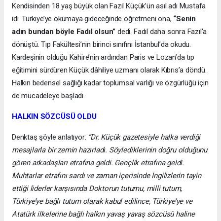
Kendisinden 18 yaş büyük olan Fazıl Küçük’ün asıl adı Mustafa
idi. Türkiye’ye okumaya gideceğinde öğretmeni ona,
“Senin
adın bundan böyle Fadıl olsun”
dedi. Fadıl daha sonra Fazıl‘a
dönüştü. Tıp Fakültesi’nin birinci sınıfını İstanbul’da okudu.
Kardeşinin olduğu Kahire’nin ardından Paris ve Lozan’da tıp
eğitimini sürdüren Küçük dâhiliye uzmanı olarak Kıbrıs’a döndü.
Halkın bedensel sağlığı kadar toplumsal varlığı ve özgürlüğü için
de mücadeleye başladı.
HALKIN SÖZCÜSÜ OLDU
Denktaş şöyle anlatıyor:
“Dr. Küçük gazetesiyle halka verdiği
mesajlarla bir zemin hazırladı. Söylediklerinin doğru olduğunu
gören arkadaşları etrafına geldi. Gençlik etrafına geldi.
Muhtarlar etrafını sardı ve zaman içerisinde İngilizlerin tayin
ettiği liderler karşısında Doktorun tutumu, milli tutum,
Türkiye’ye bağlı tutum olarak kabul edilince, Türkiye’ye ve
Atatürk ilkelerine bağlı halkın yavaş yavaş sözcüsü haline