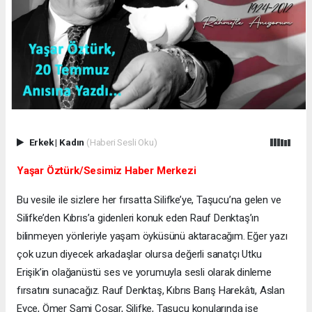
Erkek
|
Kadın
(Haberi Sesli Oku)
Yaşar Öztürk/Sesimiz Haber Merkezi
Bu vesile ile sizlere her fırsatta Silifke’ye, Taşucu’na gelen ve
Silifke’den Kıbrıs’a gidenleri konuk eden Rauf Denktaş’ın
bilinmeyen yönleriyle yaşam öyküsünü aktaracağım. Eğer yazı
çok uzun diyecek arkadaşlar olursa değerli sanatçı Utku
Erişik’in olağanüstü ses ve yorumuyla sesli olarak dinleme
fırsatını sunacağız. Rauf Denktaş, Kıbrıs Barış Harekâtı, Aslan
Eyce, Ömer Sami Coşar, Silifke, Taşucu konularında ise