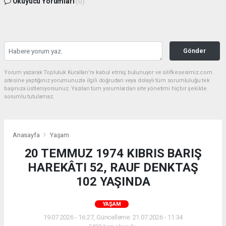
Okuyucu Yorumları
(0)
Gönder
Yorum yazarak Topluluk Kuralları’nı kabul etmiş bulunuyor ve silifkesesimiz.com
sitesine yaptığınız yorumunuzla ilgili doğrudan veya dolaylı tüm sorumluluğu tek
başınıza üstleniyorsunuz. Yazılan tüm yorumlardan site yönetimi hiçbir şekilde
sorumlu tutulamaz.
Anasayfa
Yaşam
20 TEMMUZ 1974 KIBRIS BARIŞ
HAREKÂTI 52, RAUF DENKTAŞ
102 YAŞINDA
YAŞAM
19.07.2026 - 16:27, Güncelleme: 21.07.2026 - 11:34