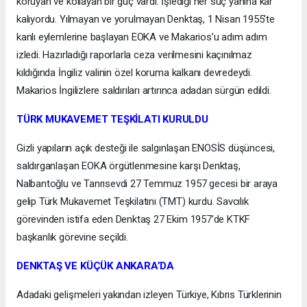
koruyan ve kollayan bir güç vardı. İşlediği her suç yanına kâr
kalıyordu. Yılmayan ve yorulmayan Denktaş, 1 Nisan 1955’te
kanlı eylemlerine başlayan EOKA ve Makarios’u adım adım
izledi. Hazırladığı raporlarla ceza verilmesini kaçınılmaz
kıldığında İngiliz valinin özel koruma kalkanı devredeydi.
Makarios İngilizlere saldırıları artırınca adadan sürgün edildi.
TÜRK MUKAVEMET TEŞKİLATI KURULDU
Gizli yapıların açık desteği ile salgınlaşan ENOSİS düşüncesi,
saldırganlaşan EOKA örgütlenmesine karşı Denktaş,
Nalbantoğlu ve Tanrısevdi 27 Temmuz 1957 gecesi bir araya
gelip Türk Mukavemet Teşkilatını (TMT) kurdu. Savcılık
görevinden istifa eden Denktaş 27 Ekim 1957’de KTKF
başkanlık görevine seçildi.
DENKTAŞ VE KÜÇÜK ANKARA’DA
Adadaki gelişmeleri yakından izleyen Türkiye, Kıbrıs Türklerinin