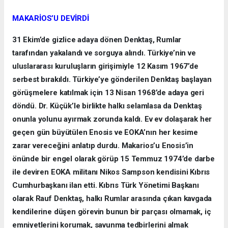
MAKARİOS’U DEVİRDİ
31 Ekim’de gizlice adaya dönen Denktaş, Rumlar
tarafından yakalandı ve sorguya alındı. Türkiye’nin ve
uluslararası kuruluşların girişimiyle 12 Kasım 1967’de
serbest bırakıldı. Türkiye’ye gönderilen Denktaş başlayan
görüşmelere katılmak için 13 Nisan 1968’de adaya geri
döndü. Dr. Küçük’le birlikte halkı selamlasa da Denktaş
onunla yolunu ayırmak zorunda kaldı. Ev ev dolaşarak her
geçen gün büyütülen Enosis ve EOKA’nın her kesime
zarar vereceğini anlatıp durdu. Makarios’u Enosis’in
önünde bir engel olarak görüp 15 Temmuz 1974’de darbe
ile deviren EOKA militanı Nikos Sampson kendisini Kıbrıs
Cumhurbaşkanı ilan etti. Kıbrıs Türk Yönetimi Başkanı
olarak Rauf Denktaş, halkı Rumlar arasında çıkan kavgada
kendilerine düşen görevin bunun bir parçası olmamak, iç
emniyetlerini korumak, savunma tedbirlerini almak