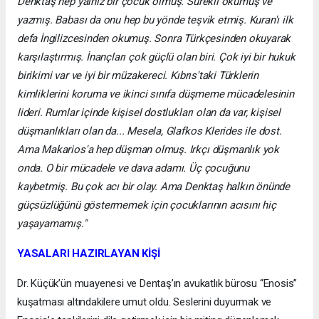
Denktaş hep yalnız bir çocuk olmuş. Sürekli okumuş ve
yazmış. Babası da onu hep bu yönde teşvik etmiş. Kuran'ı ilk
defa İngilizcesinden okumuş. Sonra Türkçesinden okuyarak
karşılaştırmış. İnançları çok güçlü olan biri. Çok iyi bir hukuk
birikimi var ve iyi bir müzakereci. Kıbrıs'taki Türklerin
kimliklerini koruma ve ikinci sınıfa düşmeme mücadelesinin
lideri. Rumlar içinde kişisel dostlukları olan da var, kişisel
düşmanlıkları olan da... Mesela, Glafkos Klerides ile dost.
Ama Makarios'a hep düşman olmuş. Irkçı düşmanlık yok
onda. O bir mücadele ve dava adamı. Üç çocuğunu
kaybetmiş. Bu çok acı bir olay. Ama Denktaş halkın önünde
güçsüzlüğünü göstermemek için çocuklarının acısını hiç
yaşayamamış."
YASALARI HAZIRLAYAN KİŞİ
Dr. Küçük’ün muayenesi ve Dentaş’ın avukatlık bürosu “Enosis”
kuşatması altındakilere umut oldu. Seslerini duyurmak ve