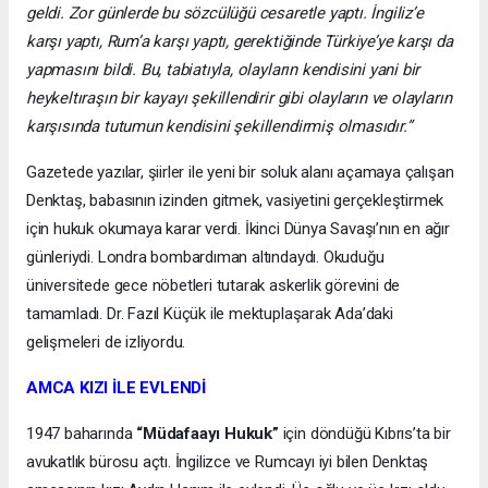
geldi. Zor günlerde bu sözcülüğü cesaretle yaptı. İngiliz’e
karşı yaptı, Rum’a karşı yaptı, gerektiğinde Türkiye’ye karşı da
yapmasını bildi. Bu, tabiatıyla, olayların kendisini yani bir
heykeltıraşın bir kayayı şekillendirir gibi olayların ve olayların
karşısında tutumun kendisini şekillendirmiş olmasıdır.”
Gazetede yazılar, şiirler ile yeni bir soluk alanı açamaya çalışan
Denktaş, babasının izinden gitmek, vasiyetini gerçekleştirmek
için hukuk okumaya karar verdi. İkinci Dünya Savaşı’nın en ağır
günleriydi. Londra bombardıman altındaydı. Okuduğu
üniversitede gece nöbetleri tutarak askerlik görevini de
tamamladı. Dr. Fazıl Küçük ile mektuplaşarak Ada’daki
gelişmeleri de izliyordu.
AMCA KIZI İLE EVLENDİ
1947 baharında
“Müdafaayı Hukuk”
için döndüğü Kıbrıs’ta bir
avukatlık bürosu açtı. İngilizce ve Rumcayı iyi bilen Denktaş