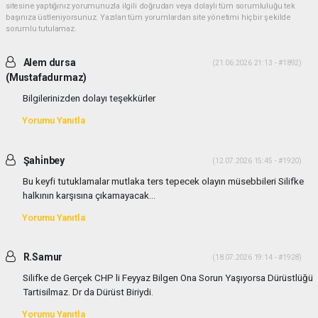
sitesine yaptığınız yorumunuzla ilgili doğrudan veya dolaylı tüm sorumluluğu tek
başınıza üstleniyorsunuz. Yazılan tüm yorumlardan site yönetimi hiçbir şekilde
sorumlu tutulamaz.
Alem dursa
(21.06.2026 21:13 - #1892)
(Mustafadurmaz)
Bilgilerinizden dolayı teşekkürler
Yorumu Yanıtla
Şahi̇nbey
(12.07.2026 15:45 - #1920)
Bu keyfi tutuklamalar mutlaka ters tepecek olayın müsebbileri Silifke
halkının karşısına çıkamayacak...
Yorumu Yanıtla
R.Samur
(18.07.2026 19:14 - #1928)
Silifke de Gerçek CHP li Feyyaz Bilgen Ona Sorun Yaşıyorsa Dürüstlüğü
Tartisilmaz. Dr da Dürüst Biriydi.
Yorumu Yanıtla