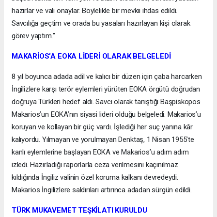
hazırlar ve vali onaylar. Böylelikle bir mevkii ihdas edildi.
Savcılığa geçtim ve orada bu yasaları hazırlayan kişi olarak
görev yaptım.”
MAKARİOS’A EOKA LİDERİ OLARAK BELGELEDİ
8 yıl boyunca adada adil ve kalıcı bir düzen için çaba harcarken
İngilizlere karşı terör eylemleri yürüten EOKA örgütü doğrudan
doğruya Türkleri hedef aldı. Savcı olarak tanıştığı Başpiskopos
Makarios’un EOKA’nın siyasi lideri olduğu belgeledi. Makarios’u
koruyan ve kollayan bir güç vardı. İşlediği her suç yanına kâr
kalıyordu. Yılmayan ve yorulmayan Denktaş, 1 Nisan 1955’te
kanlı eylemlerine başlayan EOKA ve Makarios’u adım adım
izledi. Hazırladığı raporlarla ceza verilmesini kaçınılmaz
kıldığında İngiliz valinin özel koruma kalkanı devredeydi.
Makarios İngilizlere saldırıları artırınca adadan sürgün edildi.
TÜRK MUKAVEMET TEŞKİLATI KURULDU