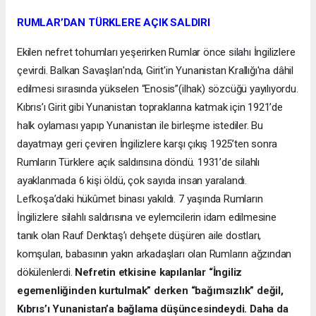
RUMLAR’DAN TÜRKLERE AÇIK SALDIRI
Ekilen nefret tohumları yeşerirken Rumlar önce silahı İngilizlere
çevirdi. Balkan Savaşları'nda, Girit'in Yunanistan Krallığı'na dâhil
edilmesi sırasında yükselen “Enosis”(ilhak) sözcüğü yayılıyordu.
Kıbrıs’ı Girit gibi Yunanistan topraklarına katmak için 1921’de
halk oylaması yapıp Yunanistan ile birleşme istediler. Bu
dayatmayı geri çeviren İngilizlere karşı çıkış 1925’ten sonra
Rumların Türklere açık saldırısına döndü. 1931’de silahlı
ayaklanmada 6 kişi öldü, çok sayıda insan yaralandı.
Lefkoşa’daki hükûmet binası yakıldı. 7 yaşında Rumların
İngilizlere silahlı saldırısına ve eylemcilerin idam edilmesine
tanık olan Rauf Denktaş’ı dehşete düşüren aile dostları,
komşuları, babasının yakın arkadaşları olan Rumların ağzından
dökülenlerdi.
Nefretin etkisine kapılanlar “İngiliz
egemenliğinden kurtulmak” derken “bağımsızlık” değil,
Kıbrıs’ı Yunanistan’a bağlama düşüncesindeydi. Daha da