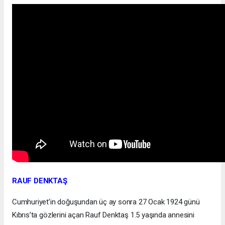
RAUF DENKTAŞ
Cumhuriyet’in doğuşundan üç ay sonra 27 Ocak 1924 günü
Kıbrıs’ta gözlerini açan Rauf Denktaş 1.5 yaşında annesini