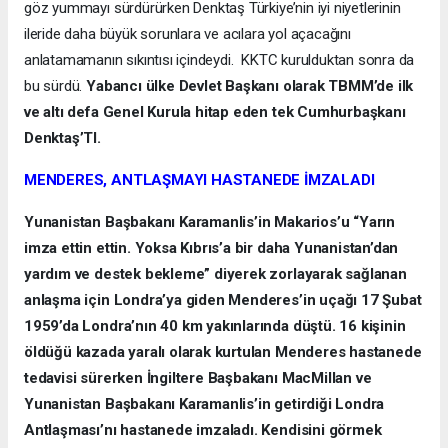
göz yummayı sürdürürken Denktaş Türkiye’nin iyi niyetlerinin
ileride daha büyük sorunlara ve acılara yol açacağını
anlatamamanın sıkıntısı içindeydi. KKTC kurulduktan sonra da
bu sürdü.
Yabancı ülke Devlet Başkanı olarak TBMM’de ilk
ve altı defa Genel Kurula hitap eden tek Cumhurbaşkanı
Denktaş’TI.
MENDERES, ANTLAŞMAYI HASTANEDE İMZALADI
Yunanistan Başbakanı Karamanlis’in Makarios’u “Yarın
imza ettin ettin. Yoksa Kıbrıs’a bir daha Yunanistan’dan
yardım ve destek bekleme” diyerek zorlayarak sağlanan
anlaşma için Londra’ya giden Menderes’in uçağı 17 Şubat
1959’da Londra’nın 40 km yakınlarında düştü. 16 kişinin
öldüğü kazada yaralı olarak kurtulan Menderes hastanede
tedavisi sürerken İngiltere Başbakanı MacMillan ve
Yunanistan Başbakanı Karamanlis’in getirdiği Londra
Antlaşması’nı hastanede imzaladı. Kendisini görmek