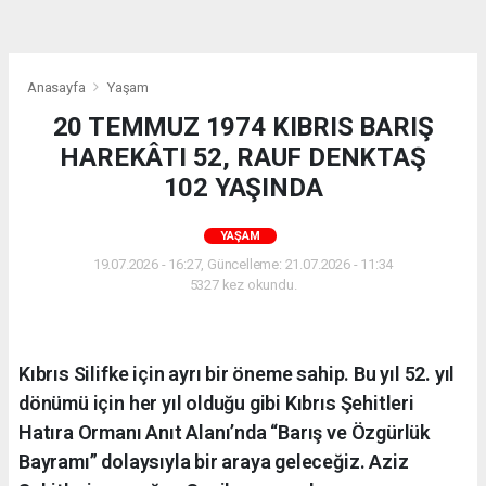
Anasayfa
Yaşam
20 TEMMUZ 1974 KIBRIS BARIŞ
HAREKÂTI 52, RAUF DENKTAŞ
102 YAŞINDA
YAŞAM
19.07.2026 - 16:27, Güncelleme: 21.07.2026 - 11:34
5327 kez okundu.
Kıbrıs Silifke için ayrı bir öneme sahip. Bu yıl 52. yıl
dönümü için her yıl olduğu gibi Kıbrıs Şehitleri
Hatıra Ormanı Anıt Alanı’nda “Barış ve Özgürlük
Bayramı” dolaysıyla bir araya geleceğiz. Aziz