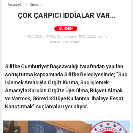
Anasayfa
Gündem
ÇOK ÇARPICI İDDİALAR VAR…
GÜNDEM
19.06.2026 - 14:08, Güncelleme: 19.07.2026 - 22:15
43468+ kez okundu.
Silifke Cumhuriyet Başsavcılığı tarafından yapılan
soruşturma kapsamında Silifke Belediyesinde; “Suç
İşlemek Amacıyla Örgüt Kurma, Suç İşlemek
Amacıyla Kurulan Örgüte Üye Olma, Rüşvet Almak
ve Vermek, Görevi Kötüye Kullanma, İhaleye Fesat
Karıştırmak” suçlamaları yer alıyor.