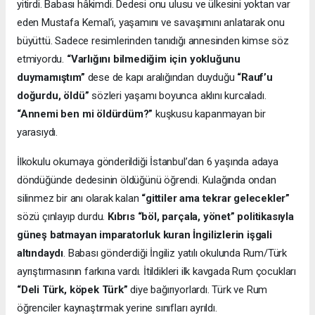
yitirdi. Babası hâkimdi. Dedesi onu ulusu ve ülkesini yoktan var
eden Mustafa Kemal’i, yaşamını ve savaşımını anlatarak onu
büyüttü. Sadece resimlerinden tanıdığı annesinden kimse söz
etmiyordu.
“Varlığını bilmediğim için yokluğunu
duymamıştım”
dese de kapı aralığından duyduğu
“Rauf’u
doğurdu, öldü”
sözleri yaşamı boyunca aklını kurcaladı.
“Annemi ben mi öldürdüm?”
kuşkusu kapanmayan bir
yarasıydı.
İlkokulu okumaya gönderildiği İstanbul’dan 6 yaşında adaya
döndüğünde dedesinin öldüğünü öğrendi. Kulağında ondan
silinmez bir anı olarak kalan
“gittiler ama tekrar gelecekler”
sözü çınlayıp durdu.
Kıbrıs “böl, parçala, yönet” politikasıyla
güneş batmayan imparatorluk kuran İngilizlerin işgali
altındaydı
. Babası gönderdiği İngiliz yatılı okulunda Rum/Türk
ayrıştırmasının farkına vardı. İtildikleri ilk kavgada Rum çocukları
“Deli Türk, köpek Türk”
diye bağırıyorlardı. Türk ve Rum
öğrenciler kaynaştırmak yerine sınıfları ayrıldı.