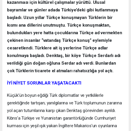
kazanması için kültürel çalışmalar yürüttü. Ulusal
bayramlar ve günler adada Türkiye’deki gibi kutlanmaya
başladı. Uzun yıllar Türkçe konuşmayan Türklerin bir
kısmı ana dillerini unutmuştu. Türkçe konuşmaktan,
bulundukları yere hatta çocuklarına Türkçe ad vermekten
çekinen insanlar “vatandaş Türkçe konuş” eylemiyle
cesaretlendi. Türklere ait iş yerlerine Türkçe adlar
konulmaya başladı. Denktaş, bir köye Türkçe Serdarlı adı
verildiği gün doğan oğluna Serdar adı verdi. Bunlardan
çok Türklerin ticarete el atmaları rahatsızlığa yol açtı.
İYİ NİYET SORUNLAR YAŞATACAKTI
Küçük’ün boyun eğdiği Türk diplomatlar ve yetkililerle
gerektiğinde tartışan; yanılgılarına ve Türk toplumunun zararına
yol açan tutumlarına karşı çıkan Denktaş görevinden ayrıldı.
Kıbrıs’a Türkiye ve Yunanistan garantörlüğünde Cumhuriyet
kurması için yeşil ışık yakan İngiltere Makarios’un oyunlarına