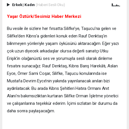
Erkek
|
Kadın
(Haberi Sesli Oku)
Yaşar Öztürk/Sesimiz Haber Merkezi
Bu vesile ile sizlere her fırsatta Silifke’ye, Taşucu’na gelen ve
Silifke’den Kıbrıs’a gidenleri konuk eden Rauf Denktaş’ın
bilinmeyen yönleriyle yaşam öyküsünü aktaracağım. Eğer yazı
çok uzun diyecek arkadaşlar olursa değerli sanatçı Utku
Erişik’in olağanüstü ses ve yorumuyla sesli olarak dinleme
fırsatını sunacağız. Rauf Denktaş, Kıbrıs Barış Harekâtı, Aslan
Eyce, Ömer Sami Coşar, Silifke, Taşucu konularında ise
Mustafa Devrim Eyce’nin yakında yayınlanacak anıları bizi
aydınlatacak. Bu arada Kıbrıs Şehitleri Hatıra Ormanı Anıt
Alanı’nı bakımsızlıktan kurtaran Silifke Orman İşletme yönetici
ve çalışanlarına teşekkür ederim. İçimi sızlatan bir durumu da
daha sonra paylaşacağım.