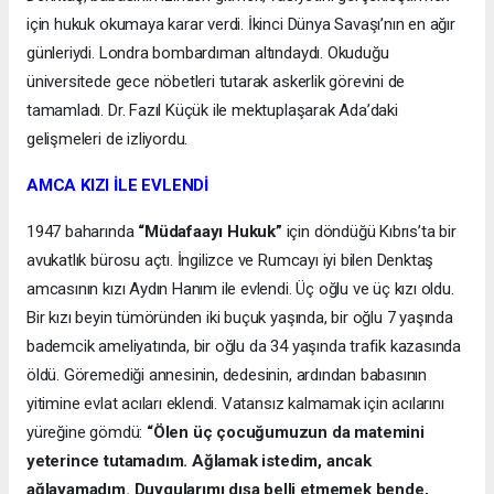
için hukuk okumaya karar verdi. İkinci Dünya Savaşı’nın en ağır
günleriydi. Londra bombardıman altındaydı. Okuduğu
üniversitede gece nöbetleri tutarak askerlik görevini de
tamamladı. Dr. Fazıl Küçük ile mektuplaşarak Ada’daki
gelişmeleri de izliyordu.
AMCA KIZI İLE EVLENDİ
1947 baharında
“Müdafaayı Hukuk”
için döndüğü Kıbrıs’ta bir
avukatlık bürosu açtı. İngilizce ve Rumcayı iyi bilen Denktaş
amcasının kızı Aydın Hanım ile evlendi. Üç oğlu ve üç kızı oldu.
Bir kızı beyin tümöründen iki buçuk yaşında, bir oğlu 7 yaşında
bademcik ameliyatında, bir oğlu da 34 yaşında trafik kazasında
öldü. Göremediği annesinin, dedesinin, ardından babasının
yitimine evlat acıları eklendi. Vatansız kalmamak için acılarını
yüreğine gömdü:
“Ölen üç çocuğumuzun da matemini
yeterince tutamadım. Ağlamak istedim, ancak
ağlayamadım. Duygularımı dışa belli etmemek bende,