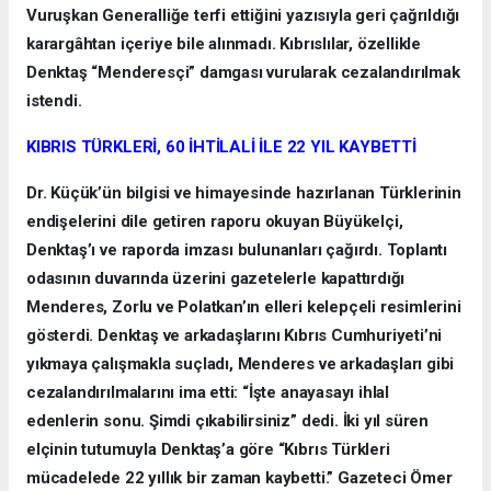
Vuruşkan Generalliğe terfi ettiğini yazısıyla geri çağrıldığı
karargâhtan içeriye bile alınmadı. Kıbrıslılar, özellikle
Denktaş “Menderesçi” damgası vurularak cezalandırılmak
istendi.
KIBRIS TÜRKLERİ, 60 İHTİLALİ İLE 22 YIL KAYBETTİ
Dr. Küçük’ün bilgisi ve himayesinde hazırlanan Türklerinin
endişelerini dile getiren raporu okuyan Büyükelçi,
Denktaş’ı ve raporda imzası bulunanları çağırdı. Toplantı
odasının duvarında üzerini gazetelerle kapattırdığı
Menderes, Zorlu ve Polatkan’ın elleri kelepçeli resimlerini
gösterdi. Denktaş ve arkadaşlarını Kıbrıs Cumhuriyeti’ni
yıkmaya çalışmakla suçladı, Menderes ve arkadaşları gibi
cezalandırılmalarını ima etti: “İşte anayasayı ihlal
edenlerin sonu. Şimdi çıkabilirsiniz” dedi. İki yıl süren
elçinin tutumuyla Denktaş’a göre “Kıbrıs Türkleri
mücadelede 22 yıllık bir zaman kaybetti.” Gazeteci Ömer