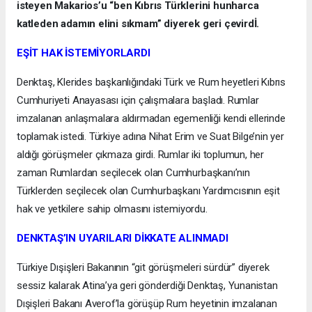
isteyen Makarios’u “ben Kıbrıs Türklerini hunharca
katleden adamın elini sıkmam” diyerek geri çevirdİ.
EŞİT HAK İSTEMİYORLARDI
Denktaş, Klerides başkanlığındaki Türk ve Rum heyetleri Kıbrıs
Cumhuriyeti Anayasası için çalışmalara başladı. Rumlar
imzalanan anlaşmalara aldırmadan egemenliği kendi ellerinde
toplamak istedi. Türkiye adına Nihat Erim ve Suat Bilge’nin yer
aldığı görüşmeler çıkmaza girdi. Rumlar iki toplumun, her
zaman Rumlardan seçilecek olan Cumhurbaşkanı’nın
Türklerden seçilecek olan Cumhurbaşkanı Yardımcısının eşit
hak ve yetkilere sahip olmasını istemiyordu.
DENKTAŞ’IN UYARILARI DİKKATE ALINMADI
Türkiye Dışişleri Bakanının “git görüşmeleri sürdür” diyerek
sessiz kalarak Atina’ya geri gönderdiği Denktaş, Yunanistan
Dışişleri Bakanı Averof’la görüşüp Rum heyetinin imzalanan