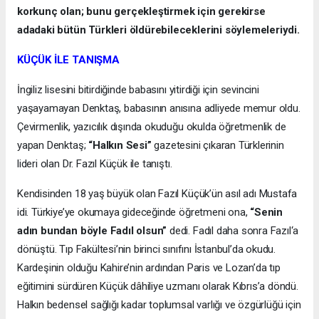
korkunç olan; bunu gerçekleştirmek için gerekirse
adadaki bütün Türkleri öldürebileceklerini söylemeleriydi.
KÜÇÜK İLE TANIŞMA
İngiliz lisesini bitirdiğinde babasını yitirdiği için sevincini
yaşayamayan Denktaş, babasının anısına adliyede memur oldu.
Çevirmenlik, yazıcılık dışında okuduğu okulda öğretmenlik de
yapan Denktaş;
“Halkın Sesi”
gazetesini çıkaran Türklerinin
lideri olan Dr. Fazıl Küçük ile tanıştı.
Kendisinden 18 yaş büyük olan Fazıl Küçük’ün asıl adı Mustafa
idi. Türkiye’ye okumaya gideceğinde öğretmeni ona,
“Senin
adın bundan böyle Fadıl olsun”
dedi. Fadıl daha sonra Fazıl‘a
dönüştü. Tıp Fakültesi’nin birinci sınıfını İstanbul’da okudu.
Kardeşinin olduğu Kahire’nin ardından Paris ve Lozan’da tıp
eğitimini sürdüren Küçük dâhiliye uzmanı olarak Kıbrıs’a döndü.
Halkın bedensel sağlığı kadar toplumsal varlığı ve özgürlüğü için