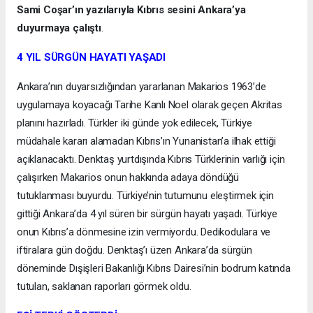
Sami Coşar’ın yazılarıyla Kıbrıs sesini Ankara’ya
duyurmaya çalıştı
.
4 YIL SÜRGÜN HAYATI YAŞADI
Ankara’nın duyarsızlığından yararlanan Makarios 1963’de
uygulamaya koyacağı Tarihe Kanlı Noel olarak geçen Akritas
planını hazırladı. Türkler iki günde yok edilecek, Türkiye
müdahale kararı alamadan Kıbrıs’ın Yunanistan’a ilhak ettiği
açıklanacaktı. Denktaş yurtdışında Kıbrıs Türklerinin varlığı için
çalışırken Makarios onun hakkında adaya döndüğü
tutuklanması buyurdu. Türkiye’nin tutumunu eleştirmek için
gittiği Ankara’da 4 yıl süren bir sürgün hayatı yaşadı. Türkiye
onun Kıbrıs’a dönmesine izin vermiyordu. Dedikodulara ve
iftiralara gün doğdu. Denktaş’ı üzen Ankara’da sürgün
döneminde Dışişleri Bakanlığı Kıbrıs Dairesi’nin bodrum katında
tutulan, saklanan raporları görmek oldu.