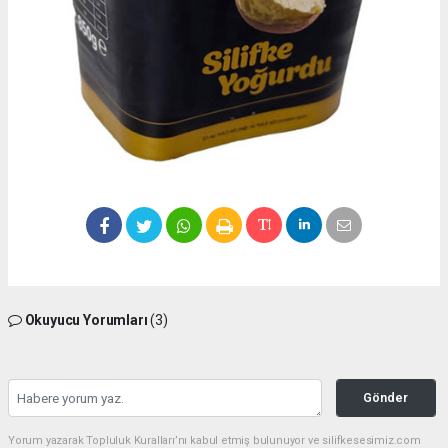
Okuyucu Yorumları
(3)
Gönder
Yorum yazarak Topluluk Kuralları’nı kabul etmiş bulunuyor ve silifkesesimiz.com