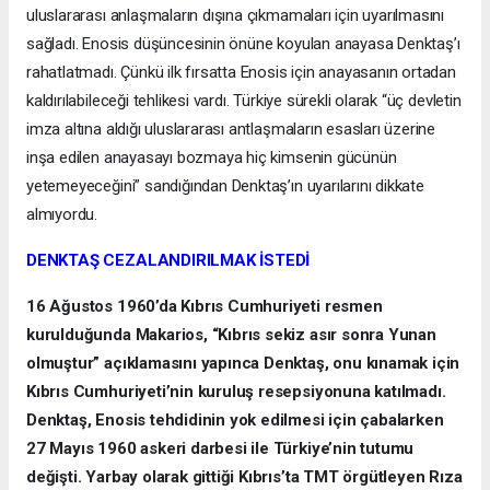
uluslararası anlaşmaların dışına çıkmamaları için uyarılmasını
sağladı. Enosis düşüncesinin önüne koyulan anayasa Denktaş’ı
rahatlatmadı. Çünkü ilk fırsatta Enosis için anayasanın ortadan
kaldırılabileceği tehlikesi vardı. Türkiye sürekli olarak “üç devletin
imza altına aldığı uluslararası antlaşmaların esasları üzerine
inşa edilen anayasayı bozmaya hiç kimsenin gücünün
yetemeyeceğini” sandığından Denktaş’ın uyarılarını dikkate
almıyordu.
DENKTAŞ CEZALANDIRILMAK İSTEDİ
16 Ağustos 1960’da Kıbrıs Cumhuriyeti resmen
kurulduğunda Makarios, “Kıbrıs sekiz asır sonra Yunan
olmuştur” açıklamasını yapınca Denktaş, onu kınamak için
Kıbrıs Cumhuriyeti’nin kuruluş resepsiyonuna katılmadı.
Denktaş, Enosis tehdidinin yok edilmesi için çabalarken
27 Mayıs 1960 askeri darbesi ile Türkiye’nin tutumu
değişti. Yarbay olarak gittiği Kıbrıs’ta TMT örgütleyen Rıza