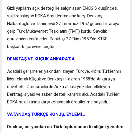
Gizli yapıların açık desteği ile salgınlaşan ENOSİS düşüncesi,
saldırganlaşan EOKA örgütlenmesine karşı Denktaş,
Nalbantoğlu ve Tanrısevdi 27 Temmuz 1957 gecesi bir araya
gelip Türk Mukavemet Teşkilatını (TMT) kurdu. Savcılık
görevinden istifa eden Denktaş 27 Ekim 1957’de KTKF
başkanlık görevine seçildi.
DENKTAŞ VE KÜÇÜK ANKARA’DA
Adadaki gelişmeleri yakından izleyen Türkiye, Kıbrıs Türklerinin
lideri olarak Küçük ve Denktaş’ı Haziran 1958’de Ankara’ya
davet etti. Görüşmelerde Ankara’daki yetkilileri etkileyen
Denktaş, siyasi ve askeri destek kararını aldı. Adadaki Türkleri
EOKA saldırılarına karşı koruyacak örgütlenme başladı.
VATANDAŞ TÜRKÇE KONUŞ, EYLEMİ…
Denktaş bir yandan da Türk toplumunun kimliğini yeniden