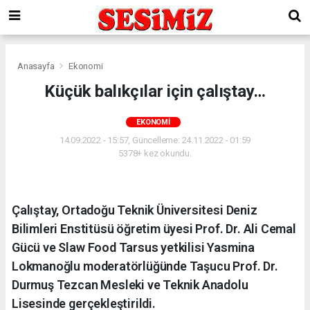
Anasayfa
Ekonomi
Küçük balıkçılar için çalıştay…
EKONOMI
14.09.2022 - 15:57, Güncelleme: 24.11.2022 - 01:59
5378+ kez okundu.
Çalıştay, Ortadoğu Teknik Üniversitesi Deniz
Bilimleri Enstitüsü öğretim üyesi Prof. Dr. Ali Cemal
Gücü ve Slaw Food Tarsus yetkilisi Yasmina
Lokmanoğlu moderatörlüğünde Taşucu Prof. Dr.
Durmuş Tezcan Mesleki ve Teknik Anadolu
Lisesinde gerçekleştirildi.