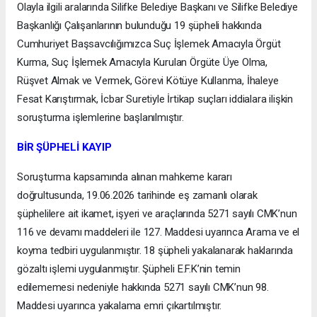
Olayla ilgili aralarında Silifke Belediye Başkanı ve Silifke Belediye
Başkanlığı Çalışanlarının bulunduğu 19 şüpheli hakkında
Cumhuriyet Başsavcılığımızca Suç İşlemek Amacıyla Örgüt
Kurma, Suç İşlemek Amacıyla Kurulan Örgüte Üye Olma,
Rüşvet Almak ve Vermek, Görevi Kötüye Kullanma, İhaleye
Fesat Karıştırmak, İcbar Suretiyle İrtikap suçları iddialara ilişkin
soruşturma işlemlerine başlanılmıştır.
BİR ŞÜPHELİ KAYIP
Soruşturma kapsamında alınan mahkeme kararı
doğrultusunda, 19.06.2026 tarihinde eş zamanlı olarak
şüphelilere ait ikamet, işyeri ve araçlarında 5271 sayılı CMK’nun
116 ve devamı maddeleri ile 127. Maddesi uyarınca Arama ve el
koyma tedbiri uygulanmıştır. 18 şüpheli yakalanarak haklarında
gözaltı işlemi uygulanmıştır. Şüpheli E.F.K’nin temin
edilememesi nedeniyle hakkında 5271 sayılı CMK’nun 98.
Maddesi uyarınca yakalama emri çıkartılmıştır.