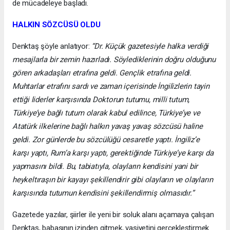
de mücadeleye başladı.
HALKIN SÖZCÜSÜ OLDU
Denktaş şöyle anlatıyor:
“Dr. Küçük gazetesiyle halka verdiği
mesajlarla bir zemin hazırladı. Söylediklerinin doğru olduğunu
gören arkadaşları etrafına geldi. Gençlik etrafına geldi.
Muhtarlar etrafını sardı ve zaman içerisinde İngilizlerin tayin
ettiği liderler karşısında Doktorun tutumu, milli tutum,
Türkiye’ye bağlı tutum olarak kabul edilince, Türkiye’ye ve
Atatürk ilkelerine bağlı halkın yavaş yavaş sözcüsü haline
geldi. Zor günlerde bu sözcülüğü cesaretle yaptı. İngiliz’e
karşı yaptı, Rum’a karşı yaptı, gerektiğinde Türkiye’ye karşı da
yapmasını bildi. Bu, tabiatıyla, olayların kendisini yani bir
heykeltıraşın bir kayayı şekillendirir gibi olayların ve olayların
karşısında tutumun kendisini şekillendirmiş olmasıdır.”
Gazetede yazılar, şiirler ile yeni bir soluk alanı açamaya çalışan
Denktaş, babasının izinden gitmek, vasiyetini gerçekleştirmek