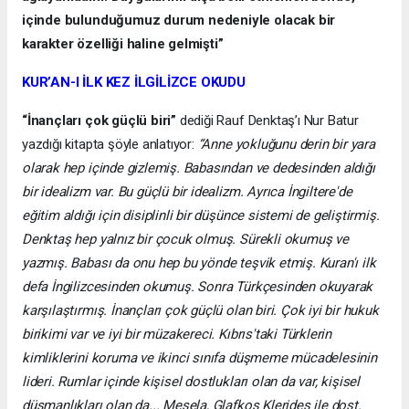
içinde bulunduğumuz durum nedeniyle olacak bir
karakter özelliği haline gelmişti”
KUR’AN-I İLK KEZ İLGİLİZCE OKUDU
“İnançları çok güçlü biri”
dediği Rauf Denktaş’ı Nur Batur
yazdığı kitapta şöyle anlatıyor:
“Anne yokluğunu derin bir yara
olarak hep içinde gizlemiş. Babasından ve dedesinden aldığı
bir idealizm var. Bu güçlü bir idealizm. Ayrıca İngiltere'de
eğitim aldığı için disiplinli bir düşünce sistemi de geliştirmiş.
Denktaş hep yalnız bir çocuk olmuş. Sürekli okumuş ve
yazmış. Babası da onu hep bu yönde teşvik etmiş. Kuran'ı ilk
defa İngilizcesinden okumuş. Sonra Türkçesinden okuyarak
karşılaştırmış. İnançları çok güçlü olan biri. Çok iyi bir hukuk
birikimi var ve iyi bir müzakereci. Kıbrıs'taki Türklerin
kimliklerini koruma ve ikinci sınıfa düşmeme mücadelesinin
lideri. Rumlar içinde kişisel dostlukları olan da var, kişisel
düşmanlıkları olan da... Mesela, Glafkos Klerides ile dost.