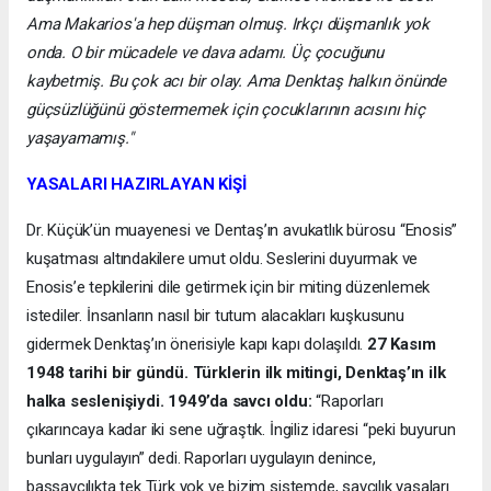
Ama Makarios'a hep düşman olmuş. Irkçı düşmanlık yok
onda. O bir mücadele ve dava adamı. Üç çocuğunu
kaybetmiş. Bu çok acı bir olay. Ama Denktaş halkın önünde
güçsüzlüğünü göstermemek için çocuklarının acısını hiç
yaşayamamış."
YASALARI HAZIRLAYAN KİŞİ
Dr. Küçük’ün muayenesi ve Dentaş’ın avukatlık bürosu “Enosis”
kuşatması altındakilere umut oldu. Seslerini duyurmak ve
Enosis’e tepkilerini dile getirmek için bir miting düzenlemek
istediler. İnsanların nasıl bir tutum alacakları kuşkusunu
gidermek Denktaş’ın önerisiyle kapı kapı dolaşıldı.
27 Kasım
1948 tarihi bir gündü. Türklerin ilk mitingi, Denktaş’ın ilk
halka seslenişiydi. 1949’da savcı oldu:
“Raporları
çıkarıncaya kadar iki sene uğraştık. İngiliz idaresi “peki buyurun
bunları uygulayın” dedi. Raporları uygulayın denince,
başsavcılıkta tek Türk yok ve bizim sistemde, savcılık yasaları