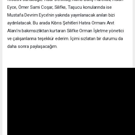
Eyce, Ömer Sami Coşar, Silifke, Taşucu konularında ise
Mustafa Devrim Eyce’nin yakında yayınlanacak anıları bizi
aydınlatacak. Bu arada Kıbrıs Şehitleri Hatıra Ormanı Anıt
Alanı’nı bakımsızlıktan kurtaran Silifke Orman İşletme yönetici
ve çalışanlarına teşekkür ederim. İçimi sızlatan bir durumu da
daha sonra paylaşacağım.