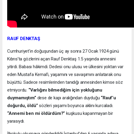
RAUF DENKTAŞ
Cumhuriyet’in doğuşundan üç ay sonra 27 Ocak 1924 günü
Kıbrıs’ta gözlerini açan Rauf Denktaş 1.5 yaşında annesini
yitirdi. Babası hâkimdi. Dedesi onu ulusu ve ülkesini yoktan var
eden Mustafa Kemal’i, yaşamını ve savaşımını anlatarak onu
büyüttü. Sadece resimlerinden tanıdığı annesinden kimse söz
etmiyordu.
“Varlığını bilmediğim için yokluğunu
duymamıştım”
dese de kapı aralığından duyduğu
“Rauf’u
doğurdu, öldü”
sözleri yaşamı boyunca aklını kurcaladı.
“Annemi ben mi öldürdüm?”
kuşkusu kapanmayan bir
yarasıydı.
İlkokulu okumaya gönderildiği İstanbul’dan 6 yaşında adaya