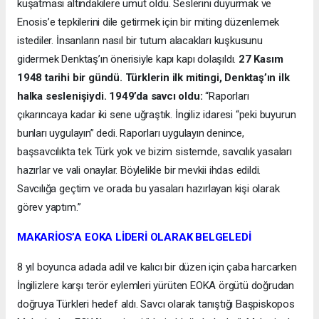
kuşatması altındakilere umut oldu. Seslerini duyurmak ve
Enosis’e tepkilerini dile getirmek için bir miting düzenlemek
istediler. İnsanların nasıl bir tutum alacakları kuşkusunu
gidermek Denktaş’ın önerisiyle kapı kapı dolaşıldı.
27 Kasım
1948 tarihi bir gündü. Türklerin ilk mitingi, Denktaş’ın ilk
halka seslenişiydi. 1949’da savcı oldu:
“Raporları
çıkarıncaya kadar iki sene uğraştık. İngiliz idaresi “peki buyurun
bunları uygulayın” dedi. Raporları uygulayın denince,
başsavcılıkta tek Türk yok ve bizim sistemde, savcılık yasaları
hazırlar ve vali onaylar. Böylelikle bir mevkii ihdas edildi.
Savcılığa geçtim ve orada bu yasaları hazırlayan kişi olarak
görev yaptım.”
MAKARİOS’A EOKA LİDERİ OLARAK BELGELEDİ
8 yıl boyunca adada adil ve kalıcı bir düzen için çaba harcarken
İngilizlere karşı terör eylemleri yürüten EOKA örgütü doğrudan
doğruya Türkleri hedef aldı. Savcı olarak tanıştığı Başpiskopos