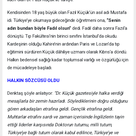
Kendisinden 18 yaş büyük olan Fazıl Küçük’ün asıl adı Mustafa
idi. Türkiye’ye okumaya gideceğinde öğretmeni ona,
“Senin
adın bundan böyle Fadıl olsun”
dedi. Fadıl daha sonra Fazıl‘a
dönüştü. Tıp Fakültesi’nin birinci sınıfını İstanbul’da okudu.
Kardeşinin olduğu Kahire’nin ardından Paris ve Lozan’da tıp
eğitimini sürdüren Küçük dâhiliye uzmanı olarak Kıbrıs’a döndü.
Halkın bedensel sağlığı kadar toplumsal varlığı ve özgürlüğü için
de mücadeleye başladı.
HALKIN SÖZCÜSÜ OLDU
Denktaş şöyle anlatıyor:
“Dr. Küçük gazetesiyle halka verdiği
mesajlarla bir zemin hazırladı. Söylediklerinin doğru olduğunu
gören arkadaşları etrafına geldi. Gençlik etrafına geldi.
Muhtarlar etrafını sardı ve zaman içerisinde İngilizlerin tayin
ettiği liderler karşısında Doktorun tutumu, milli tutum,
Türkiye’ye bağlı tutum olarak kabul edilince, Türkiye’ye ve