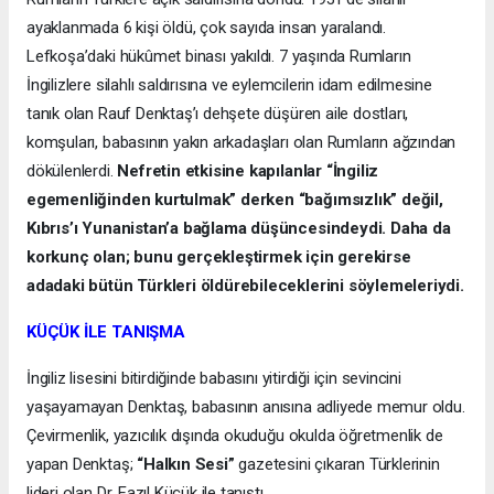
ayaklanmada 6 kişi öldü, çok sayıda insan yaralandı.
Lefkoşa’daki hükûmet binası yakıldı. 7 yaşında Rumların
İngilizlere silahlı saldırısına ve eylemcilerin idam edilmesine
tanık olan Rauf Denktaş’ı dehşete düşüren aile dostları,
komşuları, babasının yakın arkadaşları olan Rumların ağzından
dökülenlerdi.
Nefretin etkisine kapılanlar “İngiliz
egemenliğinden kurtulmak” derken “bağımsızlık” değil,
Kıbrıs’ı Yunanistan’a bağlama düşüncesindeydi. Daha da
korkunç olan; bunu gerçekleştirmek için gerekirse
adadaki bütün Türkleri öldürebileceklerini söylemeleriydi.
KÜÇÜK İLE TANIŞMA
İngiliz lisesini bitirdiğinde babasını yitirdiği için sevincini
yaşayamayan Denktaş, babasının anısına adliyede memur oldu.
Çevirmenlik, yazıcılık dışında okuduğu okulda öğretmenlik de
yapan Denktaş;
“Halkın Sesi”
gazetesini çıkaran Türklerinin
lideri olan Dr. Fazıl Küçük ile tanıştı.