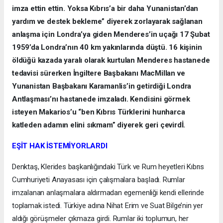
imza ettin ettin. Yoksa Kıbrıs’a bir daha Yunanistan’dan
yardım ve destek bekleme” diyerek zorlayarak sağlanan
anlaşma için Londra’ya giden Menderes’in uçağı 17 Şubat
1959’da Londra’nın 40 km yakınlarında düştü. 16 kişinin
öldüğü kazada yaralı olarak kurtulan Menderes hastanede
tedavisi sürerken İngiltere Başbakanı MacMillan ve
Yunanistan Başbakanı Karamanlis’in getirdiği Londra
Antlaşması’nı hastanede imzaladı. Kendisini görmek
isteyen Makarios’u “ben Kıbrıs Türklerini hunharca
katleden adamın elini sıkmam” diyerek geri çevirdİ.
EŞİT HAK İSTEMİYORLARDI
Denktaş, Klerides başkanlığındaki Türk ve Rum heyetleri Kıbrıs
Cumhuriyeti Anayasası için çalışmalara başladı. Rumlar
imzalanan anlaşmalara aldırmadan egemenliği kendi ellerinde
toplamak istedi. Türkiye adına Nihat Erim ve Suat Bilge’nin yer
aldığı görüşmeler çıkmaza girdi. Rumlar iki toplumun, her