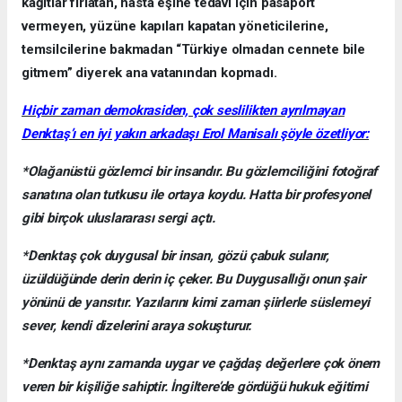
kâğıtlar fırlatan, hasta eşine tedavi için pasaport
vermeyen, yüzüne kapıları kapatan yöneticilerine,
temsilcilerine bakmadan “Türkiye olmadan cennete bile
gitmem” diyerek ana vatanından kopmadı.
Hiçbir zaman demokrasiden, çok seslilikten ayrılmayan
Denktaş’ı en iyi yakın arkadaşı Erol Manisalı şöyle özetliyor:
*Olağanüstü gözlemci bir insandır. Bu gözlemciliğini fotoğraf
sanatına olan tutkusu ile ortaya koydu. Hatta bir profesyonel
gibi birçok uluslararası sergi açtı.
*Denktaş çok duygusal bir insan, gözü çabuk sulanır,
üzüldüğünde derin derin iç çeker. Bu Duygusallığı onun şair
yönünü de yansıtır. Yazılarını kimi zaman şiirlerle süslemeyi
sever, kendi dizelerini araya sokuşturur.
*Denktaş aynı zamanda uygar ve çağdaş değerlere çok önem
veren bir kişiliğe sahiptir. İngiltere’de gördüğü hukuk eğitimi