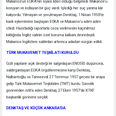
Makarios’un EOKA’nın siyasi lideri olduğu belgeledi. Makarios’u
koruyan ve kollayan bir güç vardı. İşlediği her suç yanına kâr
kalıyordu. Yılmayan ve yorulmayan Denktaş, 1 Nisan 1955’te
kanlı eylemlerine başlayan EOKA ve Makarios’u adım adım
izledi. Hazırladığı raporlarla ceza verilmesini kaçınılmaz
kıldığında İngiliz valinin özel koruma kalkanı devredeydi.
Makarios İngilizlere saldırıları artırınca adadan sürgün edildi.
TÜRK MUKAVEMET TEŞKİLATI KURULDU
Gizli yapıların açık desteği ile salgınlaşan ENOSİS düşüncesi,
saldırganlaşan EOKA örgütlenmesine karşı Denktaş,
Nalbantoğlu ve Tanrısevdi 27 Temmuz 1957 gecesi bir araya
gelip Türk Mukavemet Teşkilatını (TMT) kurdu. Savcılık
görevinden istifa eden Denktaş 27 Ekim 1957’de KTKF
başkanlık görevine seçildi.
DENKTAŞ VE KÜÇÜK ANKARA’DA