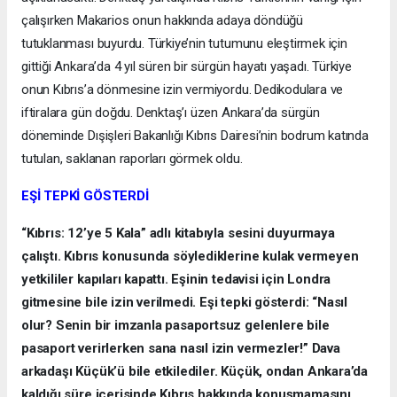
çalışırken Makarios onun hakkında adaya döndüğü
tutuklanması buyurdu. Türkiye’nin tutumunu eleştirmek için
gittiği Ankara’da 4 yıl süren bir sürgün hayatı yaşadı. Türkiye
onun Kıbrıs’a dönmesine izin vermiyordu. Dedikodulara ve
iftiralara gün doğdu. Denktaş’ı üzen Ankara’da sürgün
döneminde Dışişleri Bakanlığı Kıbrıs Dairesi’nin bodrum katında
tutulan, saklanan raporları görmek oldu.
EŞİ TEPKİ GÖSTERDİ
“Kıbrıs: 12’ye 5 Kala” adlı kitabıyla sesini duyurmaya
çalıştı. Kıbrıs konusunda söylediklerine kulak vermeyen
yetkililer kapıları kapattı. Eşinin tedavisi için Londra
gitmesine bile izin verilmedi. Eşi tepki gösterdi: “Nasıl
olur? Senin bir imzanla pasaportsuz gelenlere bile
pasaport verirlerken sana nasıl izin vermezler!” Dava
arkadaşı Küçük’ü bile etkilediler. Küçük, ondan Ankara’da
kaldığı süre içerisinde Kıbrıs hakkında konuşmamasını