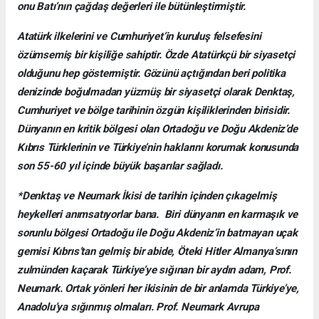
onu Batı’nın çağdaş değerleri ile bütünleştirmiştir.
Atatürk ilkelerini ve Cumhuriyet’in kuruluş felsefesini
özümsemiş bir kişiliğe sahiptir. Özde Atatürkçü bir siyasetçi
olduğunu hep göstermiştir. Gözünü açtığından beri politika
denizinde boğulmadan yüzmüş bir siyasetçi olarak Denktaş,
Cumhuriyet ve bölge tarihinin özgün kişiliklerinden birisidir.
Dünyanın en kritik bölgesi olan Ortadoğu ve Doğu Akdeniz’de
Kıbrıs Türklerinin ve Türkiye’nin haklarını korumak konusunda
son 55-60 yıl içinde büyük başarılar sağladı.
*Denktaş ve Neumark İkisi de tarihin içinden çıkagelmiş
heykelleri anımsatıyorlar bana. Biri dünyanın en karmaşık ve
sorunlu bölgesi Ortadoğu ile Doğu Akdeniz’in batmayan uçak
gemisi Kıbrıs’tan gelmiş bir abide, Öteki Hitler Almanya’sının
zulmünden kaçarak Türkiye’ye sığınan bir aydın adam, Prof.
Neumark. Ortak yönleri her ikisinin de bir anlamda Türkiye’ye,
Anadolu’ya sığınmış olmaları. Prof. Neumark Avrupa