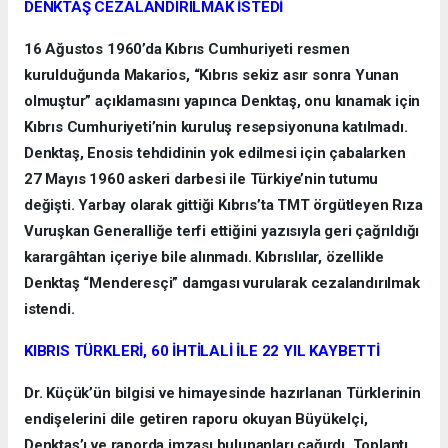
DENKTAŞ CEZALANDIRILMAK İSTEDİ
16 Ağustos 1960’da Kıbrıs Cumhuriyeti resmen
kurulduğunda Makarios, “Kıbrıs sekiz asır sonra Yunan
olmuştur” açıklamasını yapınca Denktaş, onu kınamak için
Kıbrıs Cumhuriyeti’nin kuruluş resepsiyonuna katılmadı.
Denktaş, Enosis tehdidinin yok edilmesi için çabalarken
27 Mayıs 1960 askeri darbesi ile Türkiye’nin tutumu
değişti. Yarbay olarak gittiği Kıbrıs’ta TMT örgütleyen Rıza
Vuruşkan Generalliğe terfi ettiğini yazısıyla geri çağrıldığı
karargâhtan içeriye bile alınmadı. Kıbrıslılar, özellikle
Denktaş “Menderesçi” damgası vurularak cezalandırılmak
istendi.
KIBRIS TÜRKLERİ, 60 İHTİLALİ İLE 22 YIL KAYBETTİ
Dr. Küçük’ün bilgisi ve himayesinde hazırlanan Türklerinin
endişelerini dile getiren raporu okuyan Büyükelçi,
Denktaş’ı ve raporda imzası bulunanları çağırdı. Toplantı