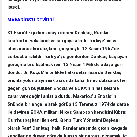
istedi.
MAKARİOS’U DEVİRDİ
31 Ekim’de gizlice adaya dönen Denktaş, Rumlar
tarafından yakalandı ve sorguya alındı. Türkiye’nin ve
uluslararası kuruluşların girişimiyle 12 Kasım 1967’de
serbest bırakıldı. Türkiye’ye gönderilen Denktaş başlayan
görüşmelere katılmak için 13 Nisan 1968’de adaya geri
döndü. Dr. Küçük’le birlikte halkı selamlasa da Denktaş
onunla yolunu ayırmak zorunda kaldı. Ev ev dolaşarak her
geçen gün büyütülen Enosis ve EOKA’nın her kesime
zarar vereceğini anlatıp durdu. Makarios’u Enosis’in
önünde bir engel olarak görüp 15 Temmuz 1974’de darbe
ile deviren EOKA militanı Nikos Sampson kendisini Kıbrıs
Cumhurbaşkanı ilan etti. Kıbrıs Türk Yönetimi Başkanı
olarak Rauf Denktaş, halkı Rumlar arasında çıkan kavgada
kendilerine düşen görevin bunun bir parçası olmamak, iç