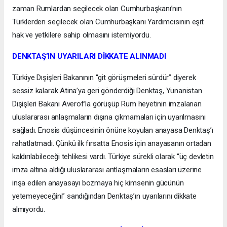
zaman Rumlardan seçilecek olan Cumhurbaşkanı’nın
Türklerden seçilecek olan Cumhurbaşkanı Yardımcısının eşit
hak ve yetkilere sahip olmasını istemiyordu.
DENKTAŞ’IN UYARILARI DİKKATE ALINMADI
Türkiye Dışişleri Bakanının “git görüşmeleri sürdür” diyerek
sessiz kalarak Atina’ya geri gönderdiği Denktaş, Yunanistan
Dışişleri Bakanı Averof’la görüşüp Rum heyetinin imzalanan
uluslararası anlaşmaların dışına çıkmamaları için uyarılmasını
sağladı. Enosis düşüncesinin önüne koyulan anayasa Denktaş’ı
rahatlatmadı. Çünkü ilk fırsatta Enosis için anayasanın ortadan
kaldırılabileceği tehlikesi vardı. Türkiye sürekli olarak “üç devletin
imza altına aldığı uluslararası antlaşmaların esasları üzerine
inşa edilen anayasayı bozmaya hiç kimsenin gücünün
yetemeyeceğini” sandığından Denktaş’ın uyarılarını dikkate
almıyordu.