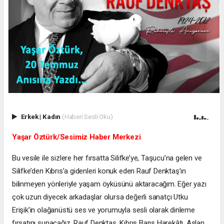
Erkek
|
Kadın
(Haberi Sesli Oku)
Yaşar Öztürk/Sesimiz Haber Merkezi
Bu vesile ile sizlere her fırsatta Silifke’ye, Taşucu’na gelen ve
Silifke’den Kıbrıs’a gidenleri konuk eden Rauf Denktaş’ın
bilinmeyen yönleriyle yaşam öyküsünü aktaracağım. Eğer yazı
çok uzun diyecek arkadaşlar olursa değerli sanatçı Utku
Erişik’in olağanüstü ses ve yorumuyla sesli olarak dinleme
fırsatını sunacağız. Rauf Denktaş, Kıbrıs Barış Harekâtı, Aslan