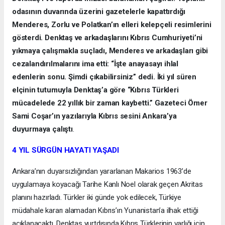
odasının duvarında üzerini gazetelerle kapattırdığı
Menderes, Zorlu ve Polatkan’ın elleri kelepçeli resimlerini
gösterdi. Denktaş ve arkadaşlarını Kıbrıs Cumhuriyeti’ni
yıkmaya çalışmakla suçladı, Menderes ve arkadaşları gibi
cezalandırılmalarını ima etti: “İşte anayasayı ihlal
edenlerin sonu. Şimdi çıkabilirsiniz” dedi. İki yıl süren
elçinin tutumuyla Denktaş’a göre “Kıbrıs Türkleri
mücadelede 22 yıllık bir zaman kaybetti.” Gazeteci Ömer
Sami Coşar’ın yazılarıyla Kıbrıs sesini Ankara’ya
duyurmaya çalıştı
.
4 YIL SÜRGÜN HAYATI YAŞADI
Ankara’nın duyarsızlığından yararlanan Makarios 1963’de
uygulamaya koyacağı Tarihe Kanlı Noel olarak geçen Akritas
planını hazırladı. Türkler iki günde yok edilecek, Türkiye
müdahale kararı alamadan Kıbrıs’ın Yunanistan’a ilhak ettiği
açıklanacaktı. Denktaş yurtdışında Kıbrıs Türklerinin varlığı için