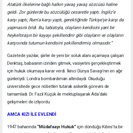
Atatürk ilkelerine bağlı halkın yavaş yavaş sözcüsü haline
geldi. Zor günlerde bu sözcülüğü cesaretle yaptı. İngiliz’e
karşı yaptı, Rum’a karşı yaptı, gerektiğinde Türkiye’ye karşı da
yapmasını bildi. Bu, tabiatıyla, olayların kendisini yani bir
heykeltıraşın bir kayayı şekillendirir gibi olayların ve olayların
karşısında tutumun kendisini şekillendirmiş olmasıdır.”
Gazetede yazılar, şiirler ile yeni bir soluk alanı açamaya çalışan
Denktaş, babasının izinden gitmek, vasiyetini gerçekleştirmek
için hukuk okumaya karar verdi. İkinci Dünya Savaşı’nın en ağır
günleriydi. Londra bombardıman altındaydı. Okuduğu
üniversitede gece nöbetleri tutarak askerlik görevini de
tamamladı. Dr. Fazıl Küçük ile mektuplaşarak Ada’daki
gelişmeleri de izliyordu.
AMCA KIZI İLE EVLENDİ
1947 baharında
“Müdafaayı Hukuk”
için döndüğü Kıbrıs’ta bir