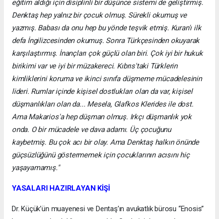
eğitim aldığı için disiplinli bir düşünce sistemi de geliştirmiş.
Denktaş hep yalnız bir çocuk olmuş. Sürekli okumuş ve
yazmış. Babası da onu hep bu yönde teşvik etmiş. Kuran'ı ilk
defa İngilizcesinden okumuş. Sonra Türkçesinden okuyarak
karşılaştırmış. İnançları çok güçlü olan biri. Çok iyi bir hukuk
birikimi var ve iyi bir müzakereci. Kıbrıs'taki Türklerin
kimliklerini koruma ve ikinci sınıfa düşmeme mücadelesinin
lideri. Rumlar içinde kişisel dostlukları olan da var, kişisel
düşmanlıkları olan da... Mesela, Glafkos Klerides ile dost.
Ama Makarios'a hep düşman olmuş. Irkçı düşmanlık yok
onda. O bir mücadele ve dava adamı. Üç çocuğunu
kaybetmiş. Bu çok acı bir olay. Ama Denktaş halkın önünde
güçsüzlüğünü göstermemek için çocuklarının acısını hiç
yaşayamamış."
YASALARI HAZIRLAYAN KİŞİ
Dr. Küçük’ün muayenesi ve Dentaş’ın avukatlık bürosu “Enosis”