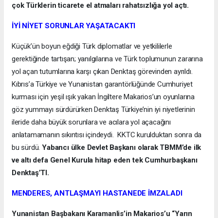
çok Türklerin ticarete el atmaları rahatsızlığa yol açtı.
İYİ NİYET SORUNLAR YAŞATACAKTI
Küçük’ün boyun eğdiği Türk diplomatlar ve yetkililerle
gerektiğinde tartışan; yanılgılarına ve Türk toplumunun zararına
yol açan tutumlarına karşı çıkan Denktaş görevinden ayrıldı.
Kıbrıs’a Türkiye ve Yunanistan garantörlüğünde Cumhuriyet
kurması için yeşil ışık yakan İngiltere Makarios’un oyunlarına
göz yummayı sürdürürken Denktaş Türkiye’nin iyi niyetlerinin
ileride daha büyük sorunlara ve acılara yol açacağını
anlatamamanın sıkıntısı içindeydi. KKTC kurulduktan sonra da
bu sürdü.
Yabancı ülke Devlet Başkanı olarak TBMM’de ilk
ve altı defa Genel Kurula hitap eden tek Cumhurbaşkanı
Denktaş’TI.
MENDERES, ANTLAŞMAYI HASTANEDE İMZALADI
Yunanistan Başbakanı Karamanlis’in Makarios’u “Yarın