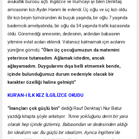
avukatlık bürosu açtı. İngilizce ve Rumcayı iyi bilen Denktaş
amcasının kızı Aydın Hanım ile evlendi. Üç oğlu ve üç kızı oldu.
Bir kızı beyin tümöründen iki buçuk yaşında, bir oğlu 7 yaşında
bademcik ameliyatında, bir oğlu da 34 yaşında trafik kazasında
öldü. Göremediği annesinin, dedesinin, ardından babasının
yitimine evlat acıları eklendi. Vatansız kalmamak için acılarını
yüreğine gömdü:
“Ölen üç çocuğumuzun da matemini
yeterince tutamadım. Ağlamak istedim, ancak
ağlayamadım. Duygularımı dışa belli etmemek bende,
içinde bulunduğumuz durum nedeniyle olacak bir
karakter özelliği haline gelmişti”
KUR’AN-I İLK KEZ İLGİLİZCE OKUDU
“İnançları çok güçlü biri”
dediği Rauf Denktaş’ı Nur Batur
yazdığı kitapta şöyle anlatıyor:
“Anne yokluğunu derin bir yara
olarak hep içinde gizlemiş. Babasından ve dedesinden aldığı
bir idealizm var. Bu güçlü bir idealizm. Ayrıca İngiltere'de