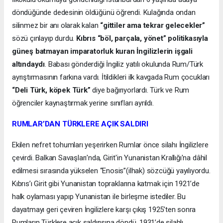
döndüğünde dedesinin öldüğünü öğrendi. Kulağında ondan
silinmez bir anı olarak kalan
“gittiler ama tekrar gelecekler”
sözü çınlayıp durdu.
Kıbrıs “böl, parçala, yönet” politikasıyla
güneş batmayan imparatorluk kuran İngilizlerin işgali
altındaydı
. Babası gönderdiği İngiliz yatılı okulunda Rum/Türk
ayrıştırmasının farkına vardı. İtildikleri ilk kavgada Rum çocukları
“Deli Türk, köpek Türk”
diye bağırıyorlardı. Türk ve Rum
öğrenciler kaynaştırmak yerine sınıfları ayrıldı.
RUMLAR’DAN TÜRKLERE AÇIK SALDIRI
Ekilen nefret tohumları yeşerirken Rumlar önce silahı İngilizlere
çevirdi. Balkan Savaşları'nda, Girit'in Yunanistan Krallığı'na dâhil
edilmesi sırasında yükselen “Enosis”(ilhak) sözcüğü yayılıyordu.
Kıbrıs’ı Girit gibi Yunanistan topraklarına katmak için 1921’de
halk oylaması yapıp Yunanistan ile birleşme istediler. Bu
dayatmayı geri çeviren İngilizlere karşı çıkış 1925’ten sonra
Rumların Türklere açık saldırısına döndü. 1931’de silahlı