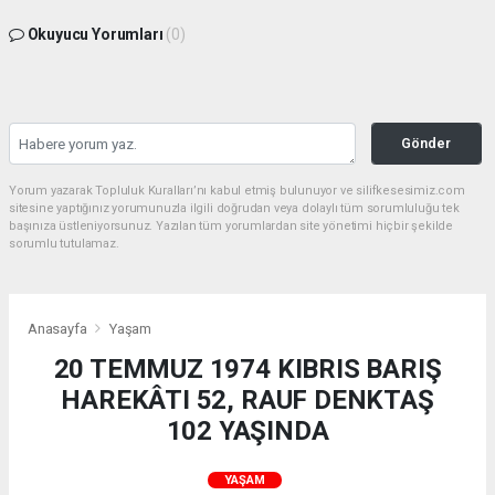
Okuyucu Yorumları
(0)
Gönder
Yorum yazarak Topluluk Kuralları’nı kabul etmiş bulunuyor ve silifkesesimiz.com
sitesine yaptığınız yorumunuzla ilgili doğrudan veya dolaylı tüm sorumluluğu tek
başınıza üstleniyorsunuz. Yazılan tüm yorumlardan site yönetimi hiçbir şekilde
sorumlu tutulamaz.
Anasayfa
Yaşam
20 TEMMUZ 1974 KIBRIS BARIŞ
HAREKÂTI 52, RAUF DENKTAŞ
102 YAŞINDA
YAŞAM