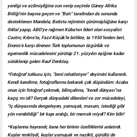
yenilgi ve ezilmişliğine son verip seçimle Güney Afrika
Birliği’nin başına geçen ve “Batı” tarafından da sonunda
desteklenen Mandela; Batista rejiminin çürümüşlüğüne karşı
ihtilal yapıp, ABD’ye rağmen Küba’nın lideri olan sosyalist
Castro; Kıbrıs’ta, Fazıl Küçük’le birlikte, ta 1950’lerden beri,
Enonis’e karşı direnen Türk toplumunun özgürlük ve
egemenlik mücadelesini yürütüp 21. yüzyılın eşiğine kadar
sürüklenip gelen Rauf Denktaş.
*Fotoğraf tutkusu için, “beni rahatlatıyor” deyimini kullanırdı.
Kendi kendime, fotoğraflarına bakarak çok düşündüm: Acaba
onun için fotoğraf çekmek, bilinçaltına, “kendi dünyası”na
kaçış mı idi? Gerçek dünyadaki dikenleri ve zor mücadeleyi,
“iç dünyasında dengeleyen, yumuşak, masum, istediği gibi
yön verebildiği” bir kapı aralığı, bir mercek miydi? Kim bilir!
*Kuşlarına hayrandı; bana her birinin özelliklerini anlatırdı.
Kuşlar renkliydi, kuşlar yumuşak ve nazikti, gürültü de