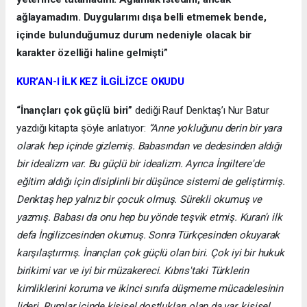
ağlayamadım. Duygularımı dışa belli etmemek bende,
içinde bulunduğumuz durum nedeniyle olacak bir
karakter özelliği haline gelmişti”
KUR’AN-I İLK KEZ İLGİLİZCE OKUDU
“İnançları çok güçlü biri”
dediği Rauf Denktaş’ı Nur Batur
yazdığı kitapta şöyle anlatıyor:
“Anne yokluğunu derin bir yara
olarak hep içinde gizlemiş. Babasından ve dedesinden aldığı
bir idealizm var. Bu güçlü bir idealizm. Ayrıca İngiltere'de
eğitim aldığı için disiplinli bir düşünce sistemi de geliştirmiş.
Denktaş hep yalnız bir çocuk olmuş. Sürekli okumuş ve
yazmış. Babası da onu hep bu yönde teşvik etmiş. Kuran'ı ilk
defa İngilizcesinden okumuş. Sonra Türkçesinden okuyarak
karşılaştırmış. İnançları çok güçlü olan biri. Çok iyi bir hukuk
birikimi var ve iyi bir müzakereci. Kıbrıs'taki Türklerin
kimliklerini koruma ve ikinci sınıfa düşmeme mücadelesinin
lideri. Rumlar içinde kişisel dostlukları olan da var, kişisel