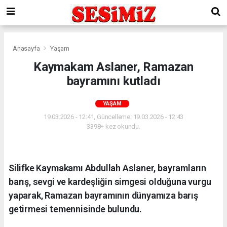
Anasayfa
Yaşam
Kaymakam Aslaner, Ramazan
bayramını kutladı
YAŞAM
19.03.2026 - 12:41, Güncelleme: 19.03.2026 - 12:43
3398+ kez okundu.
Silifke Kaymakamı Abdullah Aslaner, bayramların
barış, sevgi ve kardeşliğin simgesi olduğuna vurgu
yaparak, Ramazan bayramının dünyamıza barış
getirmesi temennisinde bulundu.