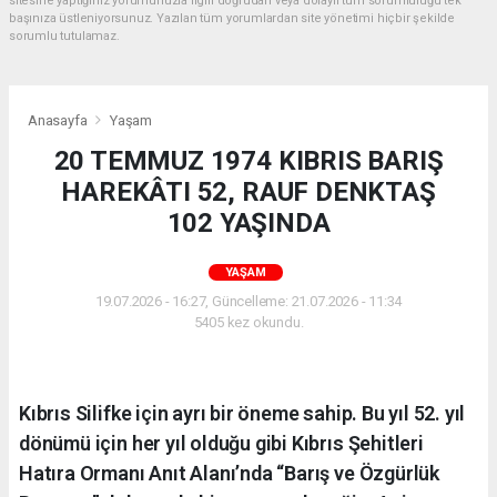
sitesine yaptığınız yorumunuzla ilgili doğrudan veya dolaylı tüm sorumluluğu tek
başınıza üstleniyorsunuz. Yazılan tüm yorumlardan site yönetimi hiçbir şekilde
sorumlu tutulamaz.
Anasayfa
Yaşam
20 TEMMUZ 1974 KIBRIS BARIŞ
HAREKÂTI 52, RAUF DENKTAŞ
102 YAŞINDA
YAŞAM
19.07.2026 - 16:27, Güncelleme: 21.07.2026 - 11:34
5405 kez okundu.
Kıbrıs Silifke için ayrı bir öneme sahip. Bu yıl 52. yıl
dönümü için her yıl olduğu gibi Kıbrıs Şehitleri
Hatıra Ormanı Anıt Alanı’nda “Barış ve Özgürlük