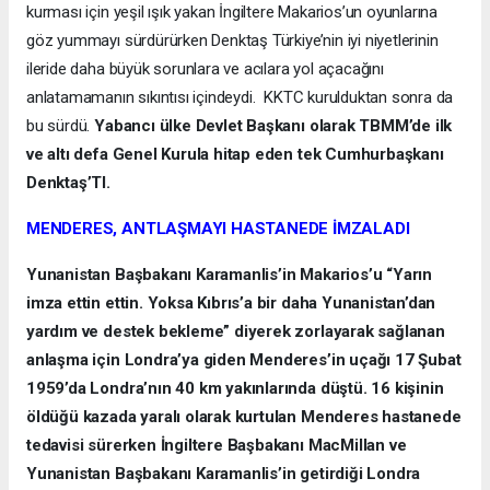
kurması için yeşil ışık yakan İngiltere Makarios’un oyunlarına
göz yummayı sürdürürken Denktaş Türkiye’nin iyi niyetlerinin
ileride daha büyük sorunlara ve acılara yol açacağını
anlatamamanın sıkıntısı içindeydi. KKTC kurulduktan sonra da
bu sürdü.
Yabancı ülke Devlet Başkanı olarak TBMM’de ilk
ve altı defa Genel Kurula hitap eden tek Cumhurbaşkanı
Denktaş’TI.
MENDERES, ANTLAŞMAYI HASTANEDE İMZALADI
Yunanistan Başbakanı Karamanlis’in Makarios’u “Yarın
imza ettin ettin. Yoksa Kıbrıs’a bir daha Yunanistan’dan
yardım ve destek bekleme” diyerek zorlayarak sağlanan
anlaşma için Londra’ya giden Menderes’in uçağı 17 Şubat
1959’da Londra’nın 40 km yakınlarında düştü. 16 kişinin
öldüğü kazada yaralı olarak kurtulan Menderes hastanede
tedavisi sürerken İngiltere Başbakanı MacMillan ve
Yunanistan Başbakanı Karamanlis’in getirdiği Londra