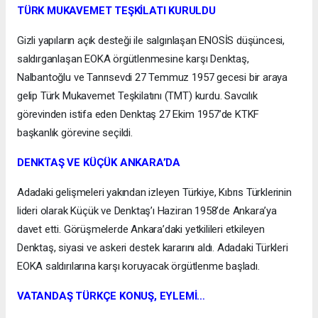
TÜRK MUKAVEMET TEŞKİLATI KURULDU
Gizli yapıların açık desteği ile salgınlaşan ENOSİS düşüncesi,
saldırganlaşan EOKA örgütlenmesine karşı Denktaş,
Nalbantoğlu ve Tanrısevdi 27 Temmuz 1957 gecesi bir araya
gelip Türk Mukavemet Teşkilatını (TMT) kurdu. Savcılık
görevinden istifa eden Denktaş 27 Ekim 1957’de KTKF
başkanlık görevine seçildi.
DENKTAŞ VE KÜÇÜK ANKARA’DA
Adadaki gelişmeleri yakından izleyen Türkiye, Kıbrıs Türklerinin
lideri olarak Küçük ve Denktaş’ı Haziran 1958’de Ankara’ya
davet etti. Görüşmelerde Ankara’daki yetkilileri etkileyen
Denktaş, siyasi ve askeri destek kararını aldı. Adadaki Türkleri
EOKA saldırılarına karşı koruyacak örgütlenme başladı.
VATANDAŞ TÜRKÇE KONUŞ, EYLEMİ…