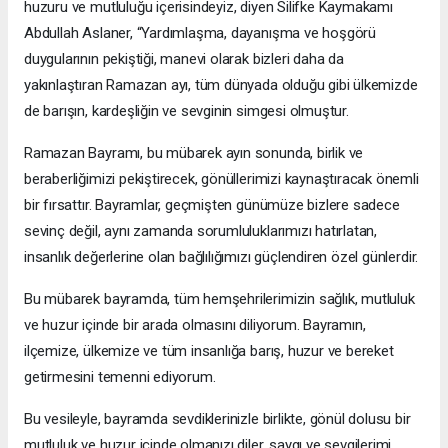
huzuru ve mutluluğu içerisindeyiz, diyen Silifke Kaymakamı
Abdullah Aslaner, “Yardımlaşma, dayanışma ve hoşgörü
duygularının pekiştiği, manevi olarak bizleri daha da
yakınlaştıran Ramazan ayı, tüm dünyada olduğu gibi ülkemizde
de barışın, kardeşliğin ve sevginin simgesi olmuştur.
Ramazan Bayramı, bu mübarek ayın sonunda, birlik ve
beraberliğimizi pekiştirecek, gönüllerimizi kaynaştıracak önemli
bir fırsattır. Bayramlar, geçmişten günümüze bizlere sadece
sevinç değil, aynı zamanda sorumluluklarımızı hatırlatan,
insanlık değerlerine olan bağlılığımızı güçlendiren özel günlerdir.
Bu mübarek bayramda, tüm hemşehrilerimizin sağlık, mutluluk
ve huzur içinde bir arada olmasını diliyorum. Bayramın,
ilçemize, ülkemize ve tüm insanlığa barış, huzur ve bereket
getirmesini temenni ediyorum.
Bu vesileyle, bayramda sevdiklerinizle birlikte, gönül dolusu bir
mutluluk ve huzur içinde olmanızı diler, saygı ve sevgilerimi