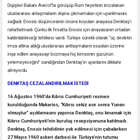
Dışişleri Bakanı Averof’la görüşüp Rum heyetinin imzalanan
uluslararası anlaşmaların dışına çıkmamaları için uyarılmasını
sağladı. Enosis düşüncesinin önüne koyulan anayasa Denktaş’ı
rahatlatmadı. Çünkü ilk fırsatta Enosis için anayasanın ortadan
kaldırılabileceği tehlikesi vardı. Türkiye sürekli olarak “üç devletin
imza altına aldığı uluslararası antlaşmaların esasları üzerine
inşa edilen anayasayı bozmaya hiç kimsenin gücünün
yetemeyeceğini” sandığından Denktaş’ın uyarılarını dikkate
almıyordu.
DENKTAŞ CEZALANDIRILMAK İSTEDİ
16 Ağustos 1960’da Kıbrıs Cumhuriyeti resmen
kurulduğunda Makarios, “Kıbrıs sekiz asır sonra Yunan
olmuştur” açıklamasını yapınca Denktaş, onu kınamak için
Kıbrıs Cumhuriyeti’nin kuruluş resepsiyonuna katılmadı.
Denktaş, Enosis tehdidinin yok edilmesi için çabalarken
27 Mayıs 1960 askeri darbesi ile Türkiye’nin tutumu