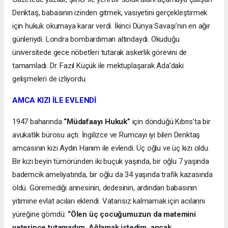
Denktaş, babasının izinden gitmek, vasiyetini gerçekleştirmek
için hukuk okumaya karar verdi. İkinci Dünya Savaşı’nın en ağır
günleriydi. Londra bombardıman altındaydı. Okuduğu
üniversitede gece nöbetleri tutarak askerlik görevini de
tamamladı. Dr. Fazıl Küçük ile mektuplaşarak Ada’daki
gelişmeleri de izliyordu.
AMCA KIZI İLE EVLENDİ
1947 baharında
“Müdafaayı Hukuk”
için döndüğü Kıbrıs’ta bir
avukatlık bürosu açtı. İngilizce ve Rumcayı iyi bilen Denktaş
amcasının kızı Aydın Hanım ile evlendi. Üç oğlu ve üç kızı oldu.
Bir kızı beyin tümöründen iki buçuk yaşında, bir oğlu 7 yaşında
bademcik ameliyatında, bir oğlu da 34 yaşında trafik kazasında
öldü. Göremediği annesinin, dedesinin, ardından babasının
yitimine evlat acıları eklendi. Vatansız kalmamak için acılarını
yüreğine gömdü:
“Ölen üç çocuğumuzun da matemini
yeterince tutamadım. Ağlamak istedim, ancak