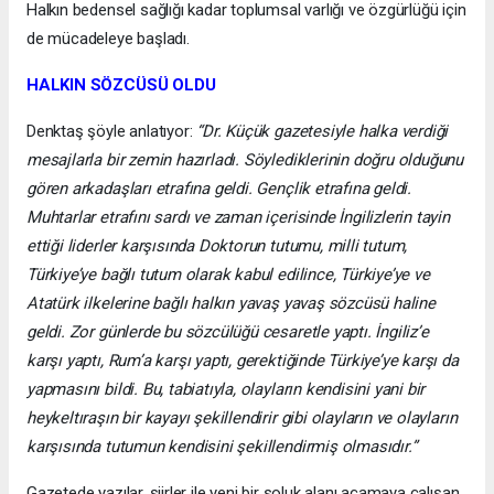
Halkın bedensel sağlığı kadar toplumsal varlığı ve özgürlüğü için
de mücadeleye başladı.
HALKIN SÖZCÜSÜ OLDU
Denktaş şöyle anlatıyor:
“Dr. Küçük gazetesiyle halka verdiği
mesajlarla bir zemin hazırladı. Söylediklerinin doğru olduğunu
gören arkadaşları etrafına geldi. Gençlik etrafına geldi.
Muhtarlar etrafını sardı ve zaman içerisinde İngilizlerin tayin
ettiği liderler karşısında Doktorun tutumu, milli tutum,
Türkiye’ye bağlı tutum olarak kabul edilince, Türkiye’ye ve
Atatürk ilkelerine bağlı halkın yavaş yavaş sözcüsü haline
geldi. Zor günlerde bu sözcülüğü cesaretle yaptı. İngiliz’e
karşı yaptı, Rum’a karşı yaptı, gerektiğinde Türkiye’ye karşı da
yapmasını bildi. Bu, tabiatıyla, olayların kendisini yani bir
heykeltıraşın bir kayayı şekillendirir gibi olayların ve olayların
karşısında tutumun kendisini şekillendirmiş olmasıdır.”
Gazetede yazılar, şiirler ile yeni bir soluk alanı açamaya çalışan