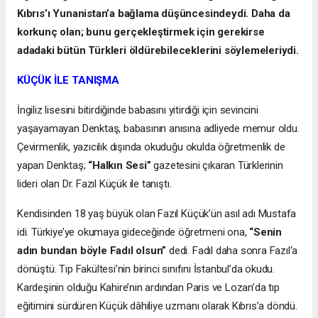
Kıbrıs’ı Yunanistan’a bağlama düşüncesindeydi. Daha da
korkunç olan; bunu gerçekleştirmek için gerekirse
adadaki bütün Türkleri öldürebileceklerini söylemeleriydi.
KÜÇÜK İLE TANIŞMA
İngiliz lisesini bitirdiğinde babasını yitirdiği için sevincini
yaşayamayan Denktaş, babasının anısına adliyede memur oldu.
Çevirmenlik, yazıcılık dışında okuduğu okulda öğretmenlik de
yapan Denktaş;
“Halkın Sesi”
gazetesini çıkaran Türklerinin
lideri olan Dr. Fazıl Küçük ile tanıştı.
Kendisinden 18 yaş büyük olan Fazıl Küçük’ün asıl adı Mustafa
idi. Türkiye’ye okumaya gideceğinde öğretmeni ona,
“Senin
adın bundan böyle Fadıl olsun”
dedi. Fadıl daha sonra Fazıl‘a
dönüştü. Tıp Fakültesi’nin birinci sınıfını İstanbul’da okudu.
Kardeşinin olduğu Kahire’nin ardından Paris ve Lozan’da tıp
eğitimini sürdüren Küçük dâhiliye uzmanı olarak Kıbrıs’a döndü.