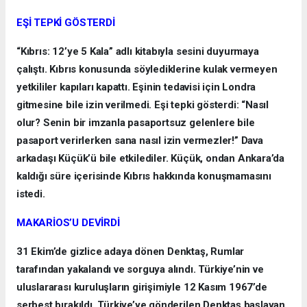
EŞİ TEPKİ GÖSTERDİ
“Kıbrıs: 12’ye 5 Kala” adlı kitabıyla sesini duyurmaya
çalıştı. Kıbrıs konusunda söylediklerine kulak vermeyen
yetkililer kapıları kapattı. Eşinin tedavisi için Londra
gitmesine bile izin verilmedi. Eşi tepki gösterdi: “Nasıl
olur? Senin bir imzanla pasaportsuz gelenlere bile
pasaport verirlerken sana nasıl izin vermezler!” Dava
arkadaşı Küçük’ü bile etkilediler. Küçük, ondan Ankara’da
kaldığı süre içerisinde Kıbrıs hakkında konuşmamasını
istedi.
MAKARİOS’U DEVİRDİ
31 Ekim’de gizlice adaya dönen Denktaş, Rumlar
tarafından yakalandı ve sorguya alındı. Türkiye’nin ve
uluslararası kuruluşların girişimiyle 12 Kasım 1967’de
serbest bırakıldı. Türkiye’ye gönderilen Denktaş başlayan