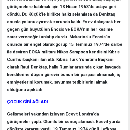
görüşmelere katılmak için 13 Nisan 1968’de adaya geri
döndü. Dr. Küçük’le birlikte halkı selamlasa da Denktaş
onunla yolunu ayırmak zorunda kaldı. Ev ev dolaşarak her
geçen gün büyütülen Enosis ve EOKA’nın her kesime
zarar vereceğini anlatıp durdu. Makarios’u Enosis’in
önünde bir engel olarak görüp 15 Temmuz 1974’de darbe
ile deviren EOKA militanı Nikos Sampson kendisini Kıbrıs
Cumhurbaşkanı ilan etti. Kıbrıs Türk Yönetimi Başkanı
olarak Rauf Denktaş, halkı Rumlar arasında çıkan kavgada
kendilerine düşen görevin bunun bir parçası olmamak, iç
emniyetlerini korumak, savunma tedbirlerini almak
olduğunu açıkladı.
ÇOCUK GİBİ AĞLADI
Gelişmeleri yakından izleyen Ecevit Londra’da
görüşmeler yaptı. Olumlu bir sonuç alamadı. Ecevit yurda
dönüşte kararını verdi. 19 Temmuz 1974 günü Lefkoşa