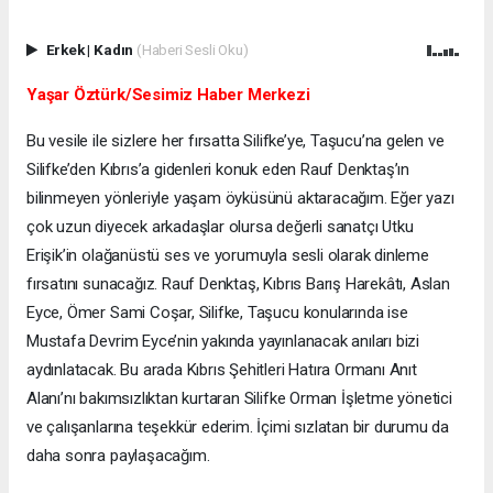
Erkek
|
Kadın
(Haberi Sesli Oku)
Yaşar Öztürk/Sesimiz Haber Merkezi
Bu vesile ile sizlere her fırsatta Silifke’ye, Taşucu’na gelen ve
Silifke’den Kıbrıs’a gidenleri konuk eden Rauf Denktaş’ın
bilinmeyen yönleriyle yaşam öyküsünü aktaracağım. Eğer yazı
çok uzun diyecek arkadaşlar olursa değerli sanatçı Utku
Erişik’in olağanüstü ses ve yorumuyla sesli olarak dinleme
fırsatını sunacağız. Rauf Denktaş, Kıbrıs Barış Harekâtı, Aslan
Eyce, Ömer Sami Coşar, Silifke, Taşucu konularında ise
Mustafa Devrim Eyce’nin yakında yayınlanacak anıları bizi
aydınlatacak. Bu arada Kıbrıs Şehitleri Hatıra Ormanı Anıt
Alanı’nı bakımsızlıktan kurtaran Silifke Orman İşletme yönetici
ve çalışanlarına teşekkür ederim. İçimi sızlatan bir durumu da
daha sonra paylaşacağım.