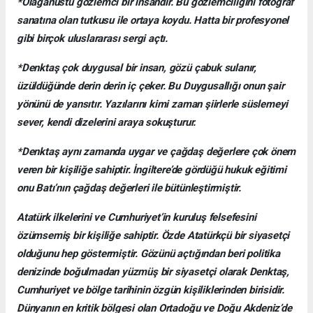
*Olağanüstü gözlemci bir insandır. Bu gözlemciliğini fotoğraf
sanatına olan tutkusu ile ortaya koydu. Hatta bir profesyonel
gibi birçok uluslararası sergi açtı.
*Denktaş çok duygusal bir insan, gözü çabuk sulanır,
üzüldüğünde derin derin iç çeker. Bu Duygusallığı onun şair
yönünü de yansıtır. Yazılarını kimi zaman şiirlerle süslemeyi
sever, kendi dizelerini araya sokuşturur.
*Denktaş aynı zamanda uygar ve çağdaş değerlere çok önem
veren bir kişiliğe sahiptir. İngiltere’de gördüğü hukuk eğitimi
onu Batı’nın çağdaş değerleri ile bütünleştirmiştir.
Atatürk ilkelerini ve Cumhuriyet’in kuruluş felsefesini
özümsemiş bir kişiliğe sahiptir. Özde Atatürkçü bir siyasetçi
olduğunu hep göstermiştir. Gözünü açtığından beri politika
denizinde boğulmadan yüzmüş bir siyasetçi olarak Denktaş,
Cumhuriyet ve bölge tarihinin özgün kişiliklerinden birisidir.
Dünyanın en kritik bölgesi olan Ortadoğu ve Doğu Akdeniz’de