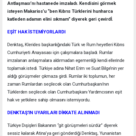
Antlaşması’nı hastanede imzaladı. Kendisini görmek
isteyen Makarios’u “ben Kıbrıs Türklerini hunharca
katleden adamın elini sıkmam” diyerek geri çevirdİ.
EŞİT HAK İSTEMİYORLARDI
Denktaş, Klerides başkanlığındaki Türk ve Rum heyetleri Kıbrıs
Cumhuriyeti Anayasası için çalışmalara başladı. Rumlar
imzalanan anlaşmalara aldırmadan egemenliği kendi ellerinde
toplamak istedi. Türkiye adına Nihat Erim ve Suat Bilge’nin yer
aldığı görüşmeler çıkmaza girdi. Rumlar iki toplumun, her
zaman Rumlardan seçilecek olan Cumhurbaşkanı’nın
Türklerden seçilecek olan Cumhurbaşkanı Yardımcısının eşit
hak ve yetkilere sahip olmasını istemiyordu.
DENKTAŞ’IN UYARILARI DİKKATE ALINMADI
Türkiye Dışişleri Bakanının “git görüşmeleri sürdür” diyerek
sessiz kalarak Atina’ya geri gönderdiği Denktaş, Yunanistan