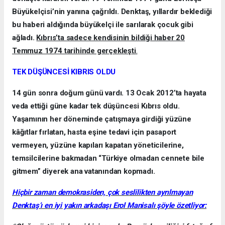
Büyükelçisi’nin yanına çağrıldı. Denktaş, yıllardır beklediği
bu haberi aldığında büyükelçi ile sarılarak çocuk gibi
ağladı.
Kıbrıs’ta sadece kendisinin bildiği haber 20
Temmuz 1974 tarihinde gerçekleşti
.
TEK DÜŞÜNCESİ KIBRIS OLDU
14 gün sonra doğum günü vardı. 13 Ocak 2012’ta hayata
veda ettiği güne kadar tek düşüncesi Kıbrıs oldu.
Yaşamının her döneminde çatışmaya girdiği yüzüne
kâğıtlar fırlatan, hasta eşine tedavi için pasaport
vermeyen, yüzüne kapıları kapatan yöneticilerine,
temsilcilerine bakmadan “Türkiye olmadan cennete bile
gitmem” diyerek ana vatanından kopmadı.
Hiçbir zaman demokrasiden, çok seslilikten ayrılmayan
Denktaş’ı en iyi yakın arkadaşı Erol Manisalı şöyle özetliyor: