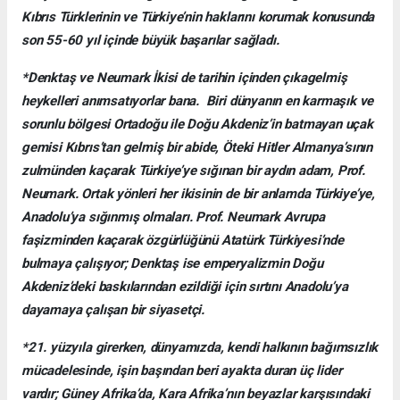
Kıbrıs Türklerinin ve Türkiye’nin haklarını korumak konusunda
son 55-60 yıl içinde büyük başarılar sağladı.
*Denktaş ve Neumark İkisi de tarihin içinden çıkagelmiş
heykelleri anımsatıyorlar bana. Biri dünyanın en karmaşık ve
sorunlu bölgesi Ortadoğu ile Doğu Akdeniz’in batmayan uçak
gemisi Kıbrıs’tan gelmiş bir abide, Öteki Hitler Almanya’sının
zulmünden kaçarak Türkiye’ye sığınan bir aydın adam, Prof.
Neumark. Ortak yönleri her ikisinin de bir anlamda Türkiye’ye,
Anadolu’ya sığınmış olmaları. Prof. Neumark Avrupa
faşizminden kaçarak özgürlüğünü Atatürk Türkiyesi’nde
bulmaya çalışıyor; Denktaş ise emperyalizmin Doğu
Akdeniz’deki baskılarından ezildiği için sırtını Anadolu’ya
dayamaya çalışan bir siyasetçi.
*21. yüzyıla girerken, dünyamızda, kendi halkının bağımsızlık
mücadelesinde, işin başından beri ayakta duran üç lider
vardır; Güney Afrika’da, Kara Afrika’nın beyazlar karşısındaki