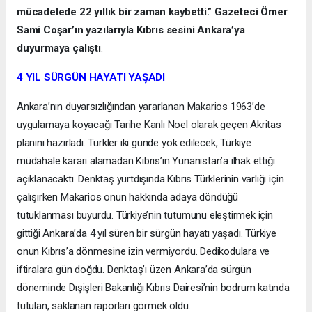
mücadelede 22 yıllık bir zaman kaybetti.” Gazeteci Ömer
Sami Coşar’ın yazılarıyla Kıbrıs sesini Ankara’ya
duyurmaya çalıştı
.
4 YIL SÜRGÜN HAYATI YAŞADI
Ankara’nın duyarsızlığından yararlanan Makarios 1963’de
uygulamaya koyacağı Tarihe Kanlı Noel olarak geçen Akritas
planını hazırladı. Türkler iki günde yok edilecek, Türkiye
müdahale kararı alamadan Kıbrıs’ın Yunanistan’a ilhak ettiği
açıklanacaktı. Denktaş yurtdışında Kıbrıs Türklerinin varlığı için
çalışırken Makarios onun hakkında adaya döndüğü
tutuklanması buyurdu. Türkiye’nin tutumunu eleştirmek için
gittiği Ankara’da 4 yıl süren bir sürgün hayatı yaşadı. Türkiye
onun Kıbrıs’a dönmesine izin vermiyordu. Dedikodulara ve
iftiralara gün doğdu. Denktaş’ı üzen Ankara’da sürgün
döneminde Dışişleri Bakanlığı Kıbrıs Dairesi’nin bodrum katında
tutulan, saklanan raporları görmek oldu.