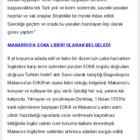
başsavcılıkta tek Türk yok ve bizim sistemde, savcılık yasaları
hazırlar ve vali onaylar. Böylelikle bir mevkii ihdas edildi.
Savcılığa geçtim ve orada bu yasaları hazırlayan kişi olarak
görev yaptım.”
MAKARİOS’A EOKA LİDERİ OLARAK BELGELEDİ
8 yıl boyunca adada adil ve kalıcı bir düzen için çaba harcarken
İngilizlere karşı terör eylemleri yürüten EOKA örgütü doğrudan
doğruya Türkleri hedef aldı. Savcı olarak tanıştığı Başpiskopos
Makarios’un EOKA’nın siyasi lideri olduğu belgeledi. Makarios’u
koruyan ve kollayan bir güç vardı. İşlediği her suç yanına kâr
kalıyordu. Yılmayan ve yorulmayan Denktaş, 1 Nisan 1955’te
kanlı eylemlerine başlayan EOKA ve Makarios’u adım adım
izledi. Hazırladığı raporlarla ceza verilmesini kaçınılmaz
kıldığında İngiliz valinin özel koruma kalkanı devredeydi.
Makarios İngilizlere saldırıları artırınca adadan sürgün edildi.