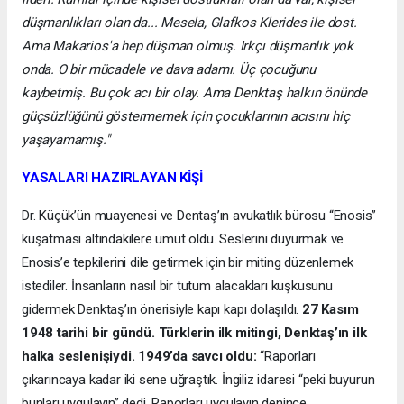
düşmanlıkları olan da... Mesela, Glafkos Klerides ile dost.
Ama Makarios'a hep düşman olmuş. Irkçı düşmanlık yok
onda. O bir mücadele ve dava adamı. Üç çocuğunu
kaybetmiş. Bu çok acı bir olay. Ama Denktaş halkın önünde
güçsüzlüğünü göstermemek için çocuklarının acısını hiç
yaşayamamış."
YASALARI HAZIRLAYAN KİŞİ
Dr. Küçük’ün muayenesi ve Dentaş’ın avukatlık bürosu “Enosis”
kuşatması altındakilere umut oldu. Seslerini duyurmak ve
Enosis’e tepkilerini dile getirmek için bir miting düzenlemek
istediler. İnsanların nasıl bir tutum alacakları kuşkusunu
gidermek Denktaş’ın önerisiyle kapı kapı dolaşıldı.
27 Kasım
1948 tarihi bir gündü. Türklerin ilk mitingi, Denktaş’ın ilk
halka seslenişiydi. 1949’da savcı oldu:
“Raporları
çıkarıncaya kadar iki sene uğraştık. İngiliz idaresi “peki buyurun
bunları uygulayın” dedi. Raporları uygulayın denince,