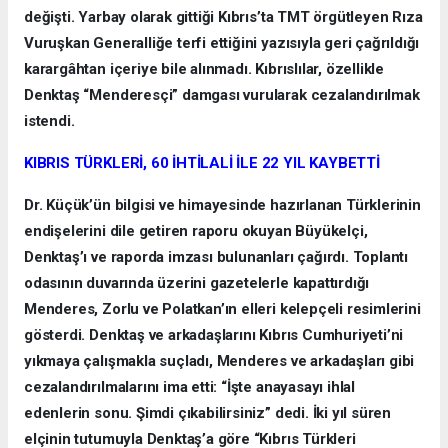
değişti. Yarbay olarak gittiği Kıbrıs’ta TMT örgütleyen Rıza
Vuruşkan Generalliğe terfi ettiğini yazısıyla geri çağrıldığı
karargâhtan içeriye bile alınmadı. Kıbrıslılar, özellikle
Denktaş “Menderesçi” damgası vurularak cezalandırılmak
istendi.
KIBRIS TÜRKLERİ, 60 İHTİLALİ İLE 22 YIL KAYBETTİ
Dr. Küçük’ün bilgisi ve himayesinde hazırlanan Türklerinin
endişelerini dile getiren raporu okuyan Büyükelçi,
Denktaş’ı ve raporda imzası bulunanları çağırdı. Toplantı
odasının duvarında üzerini gazetelerle kapattırdığı
Menderes, Zorlu ve Polatkan’ın elleri kelepçeli resimlerini
gösterdi. Denktaş ve arkadaşlarını Kıbrıs Cumhuriyeti’ni
yıkmaya çalışmakla suçladı, Menderes ve arkadaşları gibi
cezalandırılmalarını ima etti: “İşte anayasayı ihlal
edenlerin sonu. Şimdi çıkabilirsiniz” dedi. İki yıl süren
elçinin tutumuyla Denktaş’a göre “Kıbrıs Türkleri