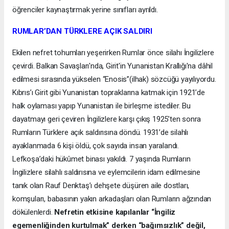
öğrenciler kaynaştırmak yerine sınıfları ayrıldı.
RUMLAR’DAN TÜRKLERE AÇIK SALDIRI
Ekilen nefret tohumları yeşerirken Rumlar önce silahı İngilizlere
çevirdi. Balkan Savaşları'nda, Girit'in Yunanistan Krallığı'na dâhil
edilmesi sırasında yükselen “Enosis”(ilhak) sözcüğü yayılıyordu.
Kıbrıs’ı Girit gibi Yunanistan topraklarına katmak için 1921’de
halk oylaması yapıp Yunanistan ile birleşme istediler. Bu
dayatmayı geri çeviren İngilizlere karşı çıkış 1925’ten sonra
Rumların Türklere açık saldırısına döndü. 1931’de silahlı
ayaklanmada 6 kişi öldü, çok sayıda insan yaralandı.
Lefkoşa’daki hükûmet binası yakıldı. 7 yaşında Rumların
İngilizlere silahlı saldırısına ve eylemcilerin idam edilmesine
tanık olan Rauf Denktaş’ı dehşete düşüren aile dostları,
komşuları, babasının yakın arkadaşları olan Rumların ağzından
dökülenlerdi.
Nefretin etkisine kapılanlar “İngiliz
egemenliğinden kurtulmak” derken “bağımsızlık” değil,