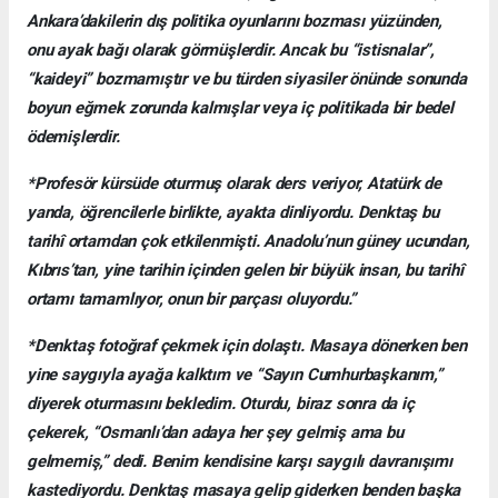
Ankara’dakilerin dış politika oyunlarını bozması yüzünden,
onu ayak bağı olarak görmüşlerdir. Ancak bu “istisnalar”,
“kaideyi” bozmamıştır ve bu türden siyasiler önünde sonunda
boyun eğmek zorunda kalmışlar veya iç politikada bir bedel
ödemişlerdir.
*Profesör kürsüde oturmuş olarak ders veriyor, Atatürk de
yanda, öğrencilerle birlikte, ayakta dinliyordu. Denktaş bu
tarihî ortamdan çok etkilenmişti. Anadolu’nun güney ucundan,
Kıbrıs’tan, yine tarihin içinden gelen bir büyük insan, bu tarihî
ortamı tamamlıyor, onun bir parçası oluyordu.”
*Denktaş fotoğraf çekmek için dolaştı. Masaya dönerken ben
yine saygıyla ayağa kalktım ve “Sayın Cumhurbaşkanım,”
diyerek oturmasını bekledim. Oturdu, biraz sonra da iç
çekerek, “Osmanlı’dan adaya her şey gelmiş ama bu
gelmemiş,” dedi. Benim kendisine karşı saygılı davranışımı
kastediyordu. Denktaş masaya gelip giderken benden başka