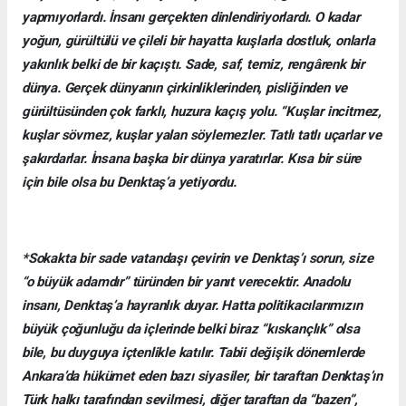
yapmıyorlardı. İnsanı gerçekten dinlendiriyorlardı. O kadar
yoğun, gürültülü ve çileli bir hayatta kuşlarla dostluk, onlarla
yakınlık belki de bir kaçıştı. Sade, saf, temiz, rengârenk bir
dünya. Gerçek dünyanın çirkinliklerinden, pisliğinden ve
gürültüsünden çok farklı, huzura kaçış yolu. “Kuşlar incitmez,
kuşlar sövmez, kuşlar yalan söylemezler. Tatlı tatlı uçarlar ve
şakırdarlar. İnsana başka bir dünya yaratırlar. Kısa bir süre
için bile olsa bu Denktaş’a yetiyordu.
*Sokakta bir sade vatandaşı çevirin ve Denktaş’ı sorun, size
“o büyük adamdır” türünden bir yanıt verecektir. Anadolu
insanı, Denktaş’a hayranlık duyar. Hatta politikacılarımızın
büyük çoğunluğu da içlerinde belki biraz “kıskançlık” olsa
bile, bu duyguya içtenlikle katılır. Tabii değişik dönemlerde
Ankara’da hükümet eden bazı siyasiler, bir taraftan Denktaş’ın
Türk halkı tarafından sevilmesi, diğer taraftan da “bazen”,