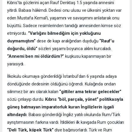
Kıbrıs’ta gözlerini açan Rauf Denktaş 1.5 yaşında annesini
yitirdi. Babası hâkimdi. Dedesi onu ulusu ve ülkesini yoktan var
eden Mustafa Kemal’i, yaşamını ve savaşımını anlatarak onu
büyüttü. Sadece resimlerinden tanıdığı annesinden kimse söz
etmiyordu.
“Varlığını bilmediğim için yokluğunu
duymamıştım”
dese de kapı aralığından duyduğu
“Rauf’u
doğurdu, öldü”
sözleri yaşamı boyunca aklını kurcaladı.
“Annemi ben mi öldürdüm?”
kuşkusu kapanmayan bir
yarasıydı.
İlkokulu okumaya gönderildiği İstanbul’dan 6 yaşında adaya
döndüğünde dedesinin öldüğünü öğrendi. Kulağında ondan
silinmez bir anı olarak kalan
“gittiler ama tekrar gelecekler”
sözü çınlayıp durdu.
Kıbrıs “böl, parçala, yönet” politikasıyla
güneş batmayan imparatorluk kuran İngilizlerin işgali
altındaydı
. Babası gönderdiği İngiliz yatılı okulunda Rum/Türk
ayrıştırmasının farkına vardı. İtildikleri ilk kavgada Rum çocukları
“Deli Türk, köpek Türk”
diye bağırıyorlardı. Türk ve Rum