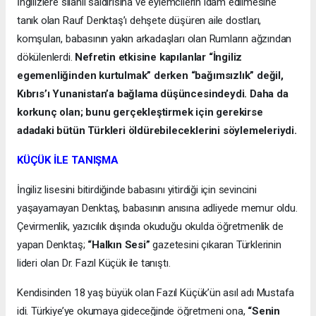
İngilizlere silahlı saldırısına ve eylemcilerin idam edilmesine
tanık olan Rauf Denktaş’ı dehşete düşüren aile dostları,
komşuları, babasının yakın arkadaşları olan Rumların ağzından
dökülenlerdi.
Nefretin etkisine kapılanlar “İngiliz
egemenliğinden kurtulmak” derken “bağımsızlık” değil,
Kıbrıs’ı Yunanistan’a bağlama düşüncesindeydi. Daha da
korkunç olan; bunu gerçekleştirmek için gerekirse
adadaki bütün Türkleri öldürebileceklerini söylemeleriydi.
KÜÇÜK İLE TANIŞMA
İngiliz lisesini bitirdiğinde babasını yitirdiği için sevincini
yaşayamayan Denktaş, babasının anısına adliyede memur oldu.
Çevirmenlik, yazıcılık dışında okuduğu okulda öğretmenlik de
yapan Denktaş;
“Halkın Sesi”
gazetesini çıkaran Türklerinin
lideri olan Dr. Fazıl Küçük ile tanıştı.
Kendisinden 18 yaş büyük olan Fazıl Küçük’ün asıl adı Mustafa
idi. Türkiye’ye okumaya gideceğinde öğretmeni ona,
“Senin