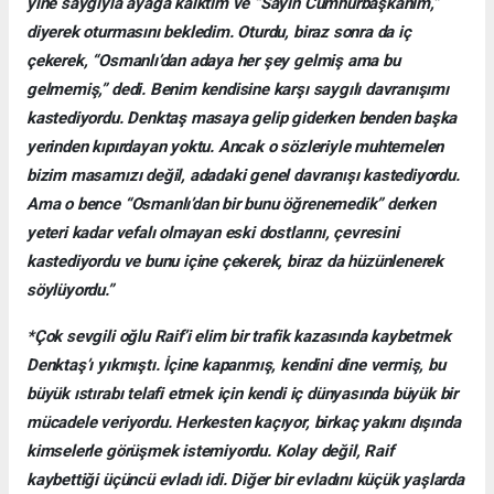
yine saygıyla ayağa kalktım ve “Sayın Cumhurbaşkanım,”
diyerek oturmasını bekledim. Oturdu, biraz sonra da iç
çekerek, “Osmanlı’dan adaya her şey gelmiş ama bu
gelmemiş,” dedi. Benim kendisine karşı saygılı davranışımı
kastediyordu. Denktaş masaya gelip giderken benden başka
yerinden kıpırdayan yoktu. Ancak o sözleriyle muhtemelen
bizim masamızı değil, adadaki genel davranışı kastediyordu.
Ama o bence “Osmanlı’dan bir bunu öğrenemedik” derken
yeteri kadar vefalı olmayan eski dostlarını, çevresini
kastediyordu ve bunu içine çekerek, biraz da hüzünlenerek
söylüyordu.”
*Çok sevgili oğlu Raif’i elim bir trafik kazasında kaybetmek
Denktaş’ı yıkmıştı. İçine kapanmış, kendini dine vermiş, bu
büyük ıstırabı telafi etmek için kendi iç dünyasında büyük bir
mücadele veriyordu. Herkesten kaçıyor, birkaç yakını dışında
kimselerle görüşmek istemiyordu. Kolay değil, Raif
kaybettiği üçüncü evladı idi. Diğer bir evladını küçük yaşlarda