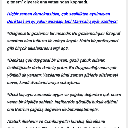
gitmem” diyerek ana vatanından kopmadı.
Hiçbir zaman demokrasiden, çok seslilikten ayrılmayan
Denktaş’ı en iyi yakın arkadaşı Erol Manisalı şöyle özetliyor:
*Olağanüstü gözlemci bir insandır. Bu gözlemciliğini fotoğraf
sanatına olan tutkusu ile ortaya koydu. Hatta bir profesyonel
gibi birçok uluslararası sergi açtı.
*Denktaş çok duygusal bir insan, gözü çabuk sulanır,
üzüldüğünde derin derin iç çeker. Bu Duygusallığı onun şair
yönünü de yansıtır. Yazılarını kimi zaman şiirlerle süslemeyi
sever, kendi dizelerini araya sokuşturur.
*Denktaş aynı zamanda uygar ve çağdaş değerlere çok önem
veren bir kişiliğe sahiptir. İngiltere’de gördüğü hukuk eğitimi
onu Batı’nın çağdaş değerleri ile bütünleştirmiştir.
Atatürk ilkelerini ve Cumhuriyet’in kuruluş felsefesini