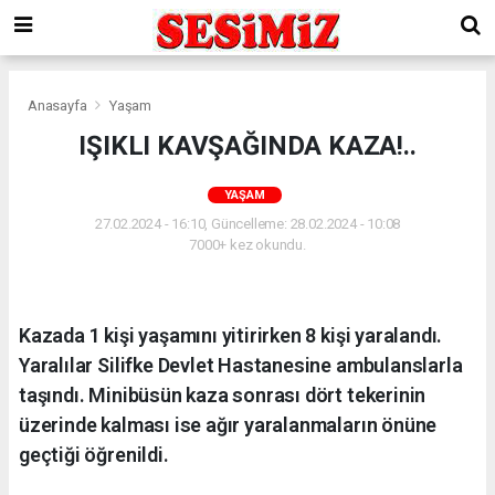
Anasayfa
Yaşam
IŞIKLI KAVŞAĞINDA KAZA!..
YAŞAM
27.02.2024 - 16:10, Güncelleme: 28.02.2024 - 10:08
7000+ kez okundu.
Kazada 1 kişi yaşamını yitirirken 8 kişi yaralandı.
Yaralılar Silifke Devlet Hastanesine ambulanslarla
taşındı. Minibüsün kaza sonrası dört tekerinin
üzerinde kalması ise ağır yaralanmaların önüne
geçtiği öğrenildi.