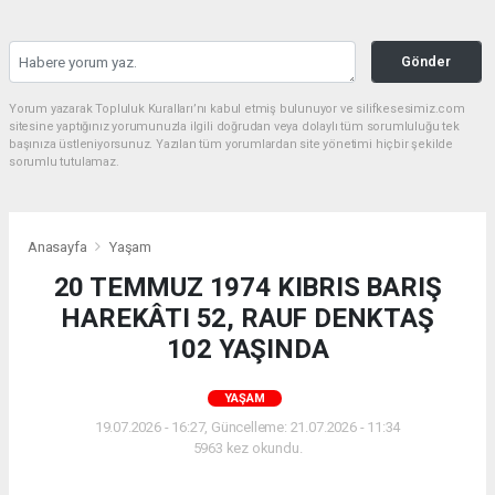
Gönder
Yorum yazarak Topluluk Kuralları’nı kabul etmiş bulunuyor ve silifkesesimiz.com
sitesine yaptığınız yorumunuzla ilgili doğrudan veya dolaylı tüm sorumluluğu tek
başınıza üstleniyorsunuz. Yazılan tüm yorumlardan site yönetimi hiçbir şekilde
sorumlu tutulamaz.
Anasayfa
Yaşam
20 TEMMUZ 1974 KIBRIS BARIŞ
HAREKÂTI 52, RAUF DENKTAŞ
102 YAŞINDA
YAŞAM
19.07.2026 - 16:27, Güncelleme: 21.07.2026 - 11:34
5963 kez okundu.