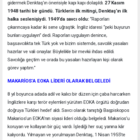
gidermek Denktaş’ın önerisiyle kapı kapı dolaşıldı.
27 Kasım
1948 tarihi bir gündü. Türklerin ilk mitingi, Denktaş’ın ilk
halka seslenişiydi. 1949’da savcı oldu:
“Raporları
çıkarıncaya kadar iki sene uğraştık. İngiliz idaresi “peki buyurun
bunları uygulayın” dedi. Raporları uygulayın denince,
başsavcılıkta tek Türk yok ve bizim sistemde, savcılık yasaları
hazırlar ve vali onaylar. Böylelikle bir mevkii ihdas edildi.
Savcılığa geçtim ve orada bu yasaları hazırlayan kişi olarak
görev yaptım.”
MAKARİOS’A EOKA LİDERİ OLARAK BELGELEDİ
8 yıl boyunca adada adil ve kalıcı bir düzen için çaba harcarken
İngilizlere karşı terör eylemleri yürüten EOKA örgütü doğrudan
doğruya Türkleri hedef aldı. Savcı olarak tanıştığı Başpiskopos
Makarios’un EOKA’nın siyasi lideri olduğu belgeledi. Makarios’u
koruyan ve kollayan bir güç vardı. İşlediği her suç yanına kâr
kalıyordu. Yılmayan ve yorulmayan Denktaş, 1 Nisan 1955’te