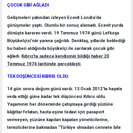
ÇOCUK GİBİ AĞLADI
Gelişmeleri yakından izleyen Ecevit Londra’da
görüşmeler yaptı. Olumlu bir sonuç alamadı. Ecevit yurda
dönüşte kararını verdi. 19 Temmuz 1974 günü Lefkoşa
Büyükelçisi’nin yanına çağrıldı. Denktaş, yıllardır beklediği
bu haberi aldığında büyükelçi ile sarılarak çocuk gibi
ağladı.
Kıbrıs’ta sadece kendisinin bildiği haber 20
Temmuz 1974 tarihinde gerçekleşti
.
TEK DÜŞÜNCESİ KIBRIS OLDU
14 gün sonra doğum günü vardı. 13 Ocak 2012’ta hayata
veda ettiği güne kadar tek düşüncesi Kıbrıs oldu.
Yaşamının her döneminde çatışmaya girdiği yüzüne
kâğıtlar fırlatan, hasta eşine tedavi için pasaport
vermeyen, yüzüne kapıları kapatan yöneticilerine,
temsilcilerine bakmadan “Türkiye olmadan cennete bile