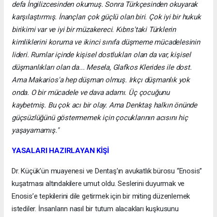
defa İngilizcesinden okumuş. Sonra Türkçesinden okuyarak
karşılaştırmış. İnançları çok güçlü olan biri. Çok iyi bir hukuk
birikimi var ve iyi bir müzakereci. Kıbrıs'taki Türklerin
kimliklerini koruma ve ikinci sınıfa düşmeme mücadelesinin
lideri. Rumlar içinde kişisel dostlukları olan da var, kişisel
düşmanlıkları olan da... Mesela, Glafkos Klerides ile dost.
Ama Makarios'a hep düşman olmuş. Irkçı düşmanlık yok
onda. O bir mücadele ve dava adamı. Üç çocuğunu
kaybetmiş. Bu çok acı bir olay. Ama Denktaş halkın önünde
güçsüzlüğünü göstermemek için çocuklarının acısını hiç
yaşayamamış."
YASALARI HAZIRLAYAN KİŞİ
Dr. Küçük’ün muayenesi ve Dentaş’ın avukatlık bürosu “Enosis”
kuşatması altındakilere umut oldu. Seslerini duyurmak ve
Enosis’e tepkilerini dile getirmek için bir miting düzenlemek
istediler. İnsanların nasıl bir tutum alacakları kuşkusunu