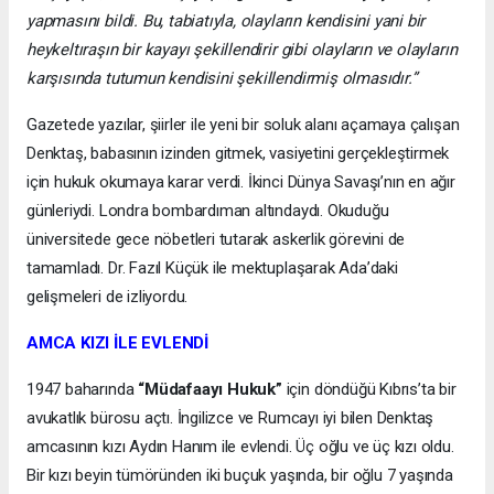
yapmasını bildi. Bu, tabiatıyla, olayların kendisini yani bir
heykeltıraşın bir kayayı şekillendirir gibi olayların ve olayların
karşısında tutumun kendisini şekillendirmiş olmasıdır.”
Gazetede yazılar, şiirler ile yeni bir soluk alanı açamaya çalışan
Denktaş, babasının izinden gitmek, vasiyetini gerçekleştirmek
için hukuk okumaya karar verdi. İkinci Dünya Savaşı’nın en ağır
günleriydi. Londra bombardıman altındaydı. Okuduğu
üniversitede gece nöbetleri tutarak askerlik görevini de
tamamladı. Dr. Fazıl Küçük ile mektuplaşarak Ada’daki
gelişmeleri de izliyordu.
AMCA KIZI İLE EVLENDİ
1947 baharında
“Müdafaayı Hukuk”
için döndüğü Kıbrıs’ta bir
avukatlık bürosu açtı. İngilizce ve Rumcayı iyi bilen Denktaş
amcasının kızı Aydın Hanım ile evlendi. Üç oğlu ve üç kızı oldu.
Bir kızı beyin tümöründen iki buçuk yaşında, bir oğlu 7 yaşında