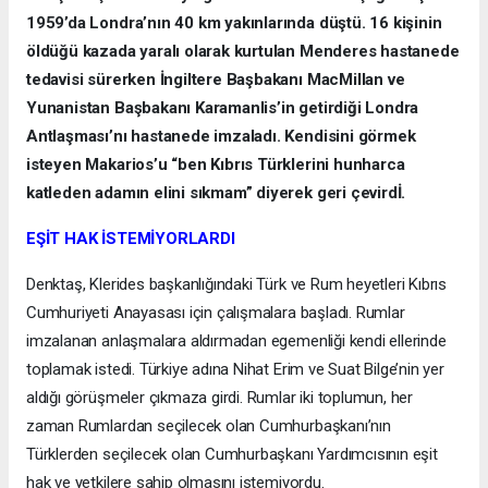
1959’da Londra’nın 40 km yakınlarında düştü. 16 kişinin
öldüğü kazada yaralı olarak kurtulan Menderes hastanede
tedavisi sürerken İngiltere Başbakanı MacMillan ve
Yunanistan Başbakanı Karamanlis’in getirdiği Londra
Antlaşması’nı hastanede imzaladı. Kendisini görmek
isteyen Makarios’u “ben Kıbrıs Türklerini hunharca
katleden adamın elini sıkmam” diyerek geri çevirdİ.
EŞİT HAK İSTEMİYORLARDI
Denktaş, Klerides başkanlığındaki Türk ve Rum heyetleri Kıbrıs
Cumhuriyeti Anayasası için çalışmalara başladı. Rumlar
imzalanan anlaşmalara aldırmadan egemenliği kendi ellerinde
toplamak istedi. Türkiye adına Nihat Erim ve Suat Bilge’nin yer
aldığı görüşmeler çıkmaza girdi. Rumlar iki toplumun, her
zaman Rumlardan seçilecek olan Cumhurbaşkanı’nın
Türklerden seçilecek olan Cumhurbaşkanı Yardımcısının eşit
hak ve yetkilere sahip olmasını istemiyordu.