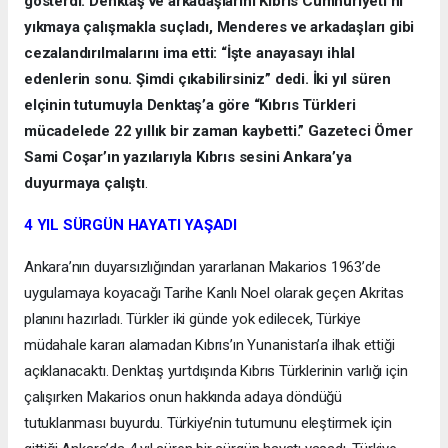
gösterdi. Denktaş ve arkadaşlarını Kıbrıs Cumhuriyeti’ni
yıkmaya çalışmakla suçladı, Menderes ve arkadaşları gibi
cezalandırılmalarını ima etti: “İşte anayasayı ihlal
edenlerin sonu. Şimdi çıkabilirsiniz” dedi. İki yıl süren
elçinin tutumuyla Denktaş’a göre “Kıbrıs Türkleri
mücadelede 22 yıllık bir zaman kaybetti.” Gazeteci Ömer
Sami Coşar’ın yazılarıyla Kıbrıs sesini Ankara’ya
duyurmaya çalıştı
.
4 YIL SÜRGÜN HAYATI YAŞADI
Ankara’nın duyarsızlığından yararlanan Makarios 1963’de
uygulamaya koyacağı Tarihe Kanlı Noel olarak geçen Akritas
planını hazırladı. Türkler iki günde yok edilecek, Türkiye
müdahale kararı alamadan Kıbrıs’ın Yunanistan’a ilhak ettiği
açıklanacaktı. Denktaş yurtdışında Kıbrıs Türklerinin varlığı için
çalışırken Makarios onun hakkında adaya döndüğü
tutuklanması buyurdu. Türkiye’nin tutumunu eleştirmek için