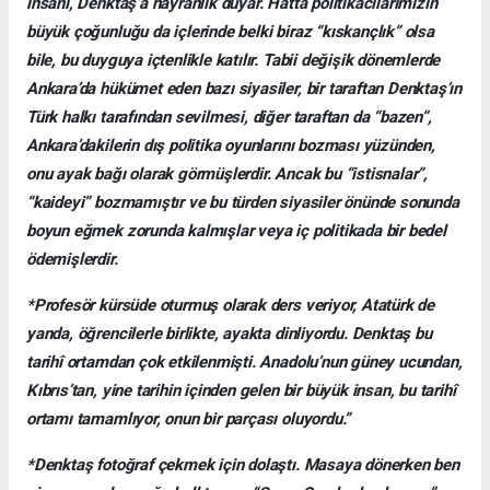
insanı, Denktaş’a hayranlık duyar. Hatta politikacılarımızın
büyük çoğunluğu da içlerinde belki biraz “kıskançlık” olsa
bile, bu duyguya içtenlikle katılır. Tabii değişik dönemlerde
Ankara’da hükümet eden bazı siyasiler, bir taraftan Denktaş’ın
Türk halkı tarafından sevilmesi, diğer taraftan da “bazen”,
Ankara’dakilerin dış politika oyunlarını bozması yüzünden,
onu ayak bağı olarak görmüşlerdir. Ancak bu “istisnalar”,
“kaideyi” bozmamıştır ve bu türden siyasiler önünde sonunda
boyun eğmek zorunda kalmışlar veya iç politikada bir bedel
ödemişlerdir.
*Profesör kürsüde oturmuş olarak ders veriyor, Atatürk de
yanda, öğrencilerle birlikte, ayakta dinliyordu. Denktaş bu
tarihî ortamdan çok etkilenmişti. Anadolu’nun güney ucundan,
Kıbrıs’tan, yine tarihin içinden gelen bir büyük insan, bu tarihî
ortamı tamamlıyor, onun bir parçası oluyordu.”
*Denktaş fotoğraf çekmek için dolaştı. Masaya dönerken ben