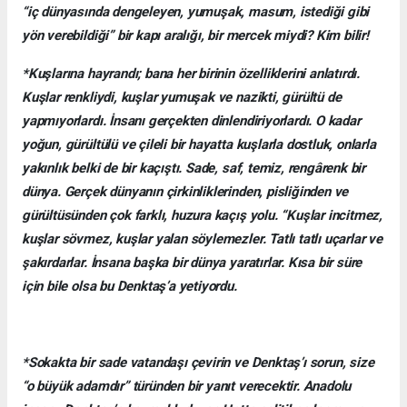
“iç dünyasında dengeleyen, yumuşak, masum, istediği gibi
yön verebildiği” bir kapı aralığı, bir mercek miydi? Kim bilir!
*Kuşlarına hayrandı; bana her birinin özelliklerini anlatırdı.
Kuşlar renkliydi, kuşlar yumuşak ve nazikti, gürültü de
yapmıyorlardı. İnsanı gerçekten dinlendiriyorlardı. O kadar
yoğun, gürültülü ve çileli bir hayatta kuşlarla dostluk, onlarla
yakınlık belki de bir kaçıştı. Sade, saf, temiz, rengârenk bir
dünya. Gerçek dünyanın çirkinliklerinden, pisliğinden ve
gürültüsünden çok farklı, huzura kaçış yolu. “Kuşlar incitmez,
kuşlar sövmez, kuşlar yalan söylemezler. Tatlı tatlı uçarlar ve
şakırdarlar. İnsana başka bir dünya yaratırlar. Kısa bir süre
için bile olsa bu Denktaş’a yetiyordu.
*Sokakta bir sade vatandaşı çevirin ve Denktaş’ı sorun, size
“o büyük adamdır” türünden bir yanıt verecektir. Anadolu