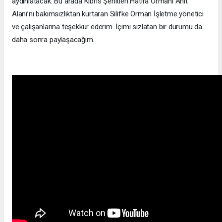
aydınlatacak. Bu arada Kıbrıs Şehitleri Hatıra Ormanı Anıt
Alanı’nı bakımsızlıktan kurtaran Silifke Orman İşletme yönetici
ve çalışanlarına teşekkür ederim. İçimi sızlatan bir durumu da
daha sonra paylaşacağım.