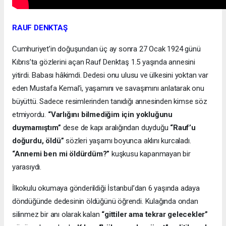
RAUF DENKTAŞ
Cumhuriyet’in doğuşundan üç ay sonra 27 Ocak 1924 günü
Kıbrıs’ta gözlerini açan Rauf Denktaş 1.5 yaşında annesini
yitirdi. Babası hâkimdi. Dedesi onu ulusu ve ülkesini yoktan var
eden Mustafa Kemal’i, yaşamını ve savaşımını anlatarak onu
büyüttü. Sadece resimlerinden tanıdığı annesinden kimse söz
etmiyordu.
“Varlığını bilmediğim için yokluğunu
duymamıştım”
dese de kapı aralığından duyduğu
“Rauf’u
doğurdu, öldü”
sözleri yaşamı boyunca aklını kurcaladı.
“Annemi ben mi öldürdüm?”
kuşkusu kapanmayan bir
yarasıydı.
İlkokulu okumaya gönderildiği İstanbul’dan 6 yaşında adaya
döndüğünde dedesinin öldüğünü öğrendi. Kulağında ondan
silinmez bir anı olarak kalan
“gittiler ama tekrar gelecekler”