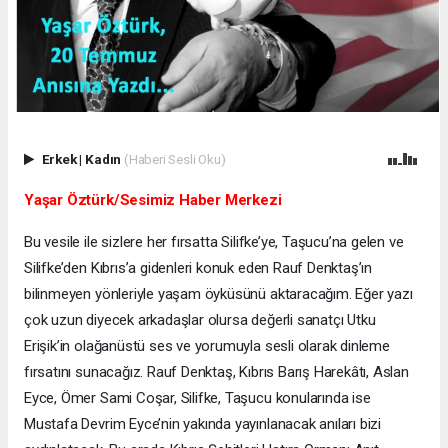
Erkek
|
Kadın
(Haberi Sesli Oku)
Yaşar Öztürk/Sesimiz Haber Merkezi
Bu vesile ile sizlere her fırsatta Silifke’ye, Taşucu’na gelen ve
Silifke’den Kıbrıs’a gidenleri konuk eden Rauf Denktaş’ın
bilinmeyen yönleriyle yaşam öyküsünü aktaracağım. Eğer yazı
çok uzun diyecek arkadaşlar olursa değerli sanatçı Utku
Erişik’in olağanüstü ses ve yorumuyla sesli olarak dinleme
fırsatını sunacağız. Rauf Denktaş, Kıbrıs Barış Harekâtı, Aslan
Eyce, Ömer Sami Coşar, Silifke, Taşucu konularında ise
Mustafa Devrim Eyce’nin yakında yayınlanacak anıları bizi