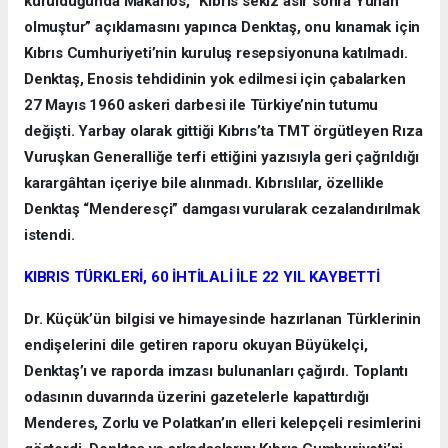
kurulduğunda Makarios, “Kıbrıs sekiz asır sonra Yunan
olmuştur” açıklamasını yapınca Denktaş, onu kınamak için
Kıbrıs Cumhuriyeti’nin kuruluş resepsiyonuna katılmadı.
Denktaş, Enosis tehdidinin yok edilmesi için çabalarken
27 Mayıs 1960 askeri darbesi ile Türkiye’nin tutumu
değişti. Yarbay olarak gittiği Kıbrıs’ta TMT örgütleyen Rıza
Vuruşkan Generalliğe terfi ettiğini yazısıyla geri çağrıldığı
karargâhtan içeriye bile alınmadı. Kıbrıslılar, özellikle
Denktaş “Menderesçi” damgası vurularak cezalandırılmak
istendi.
KIBRIS TÜRKLERİ, 60 İHTİLALİ İLE 22 YIL KAYBETTİ
Dr. Küçük’ün bilgisi ve himayesinde hazırlanan Türklerinin
endişelerini dile getiren raporu okuyan Büyükelçi,
Denktaş’ı ve raporda imzası bulunanları çağırdı. Toplantı
odasının duvarında üzerini gazetelerle kapattırdığı
Menderes, Zorlu ve Polatkan’ın elleri kelepçeli resimlerini