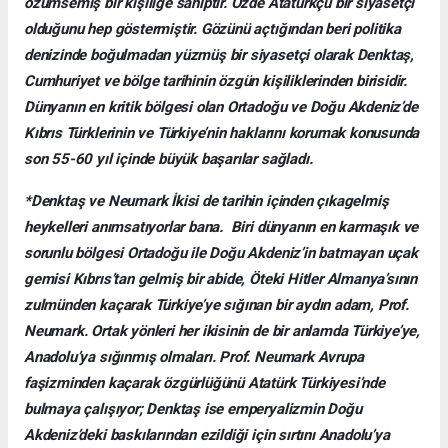
özümsemiş bir kişiliğe sahiptir. Özde Atatürkçü bir siyasetçi
olduğunu hep göstermiştir. Gözünü açtığından beri politika
denizinde boğulmadan yüzmüş bir siyasetçi olarak Denktaş,
Cumhuriyet ve bölge tarihinin özgün kişiliklerinden birisidir.
Dünyanın en kritik bölgesi olan Ortadoğu ve Doğu Akdeniz’de
Kıbrıs Türklerinin ve Türkiye’nin haklarını korumak konusunda
son 55-60 yıl içinde büyük başarılar sağladı.
*Denktaş ve Neumark İkisi de tarihin içinden çıkagelmiş
heykelleri anımsatıyorlar bana. Biri dünyanın en karmaşık ve
sorunlu bölgesi Ortadoğu ile Doğu Akdeniz’in batmayan uçak
gemisi Kıbrıs’tan gelmiş bir abide, Öteki Hitler Almanya’sının
zulmünden kaçarak Türkiye’ye sığınan bir aydın adam, Prof.
Neumark. Ortak yönleri her ikisinin de bir anlamda Türkiye’ye,
Anadolu’ya sığınmış olmaları. Prof. Neumark Avrupa
faşizminden kaçarak özgürlüğünü Atatürk Türkiyesi’nde
bulmaya çalışıyor; Denktaş ise emperyalizmin Doğu
Akdeniz’deki baskılarından ezildiği için sırtını Anadolu’ya