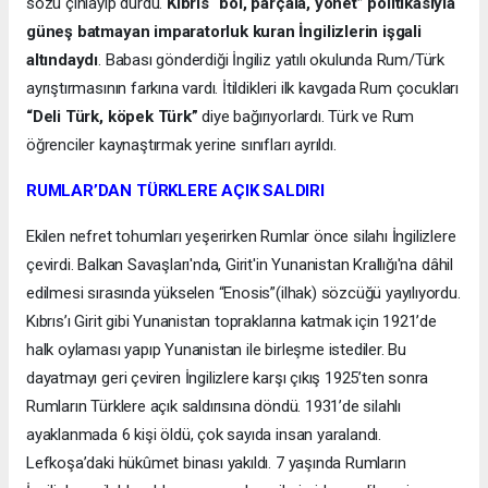
sözü çınlayıp durdu.
Kıbrıs “böl, parçala, yönet” politikasıyla
güneş batmayan imparatorluk kuran İngilizlerin işgali
altındaydı
. Babası gönderdiği İngiliz yatılı okulunda Rum/Türk
ayrıştırmasının farkına vardı. İtildikleri ilk kavgada Rum çocukları
“Deli Türk, köpek Türk”
diye bağırıyorlardı. Türk ve Rum
öğrenciler kaynaştırmak yerine sınıfları ayrıldı.
RUMLAR’DAN TÜRKLERE AÇIK SALDIRI
Ekilen nefret tohumları yeşerirken Rumlar önce silahı İngilizlere
çevirdi. Balkan Savaşları'nda, Girit'in Yunanistan Krallığı'na dâhil
edilmesi sırasında yükselen “Enosis”(ilhak) sözcüğü yayılıyordu.
Kıbrıs’ı Girit gibi Yunanistan topraklarına katmak için 1921’de
halk oylaması yapıp Yunanistan ile birleşme istediler. Bu
dayatmayı geri çeviren İngilizlere karşı çıkış 1925’ten sonra
Rumların Türklere açık saldırısına döndü. 1931’de silahlı
ayaklanmada 6 kişi öldü, çok sayıda insan yaralandı.
Lefkoşa’daki hükûmet binası yakıldı. 7 yaşında Rumların