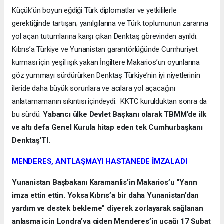
Küçük’ün boyun eğdiği Türk diplomatlar ve yetkililerle
gerektiğinde tartışan; yanılgılarına ve Türk toplumunun zararına
yol açan tutumlarına karşı çıkan Denktaş görevinden ayrıldı.
Kıbrıs’a Türkiye ve Yunanistan garantörlüğünde Cumhuriyet
kurması için yeşil ışık yakan İngiltere Makarios’un oyunlarına
göz yummayı sürdürürken Denktaş Türkiye’nin iyi niyetlerinin
ileride daha büyük sorunlara ve acılara yol açacağını
anlatamamanın sıkıntısı içindeydi. KKTC kurulduktan sonra da
bu sürdü.
Yabancı ülke Devlet Başkanı olarak TBMM’de ilk
ve altı defa Genel Kurula hitap eden tek Cumhurbaşkanı
Denktaş’TI.
MENDERES, ANTLAŞMAYI HASTANEDE İMZALADI
Yunanistan Başbakanı Karamanlis’in Makarios’u “Yarın
imza ettin ettin. Yoksa Kıbrıs’a bir daha Yunanistan’dan
yardım ve destek bekleme” diyerek zorlayarak sağlanan
anlaşma için Londra’ya giden Menderes’in uçağı 17 Şubat