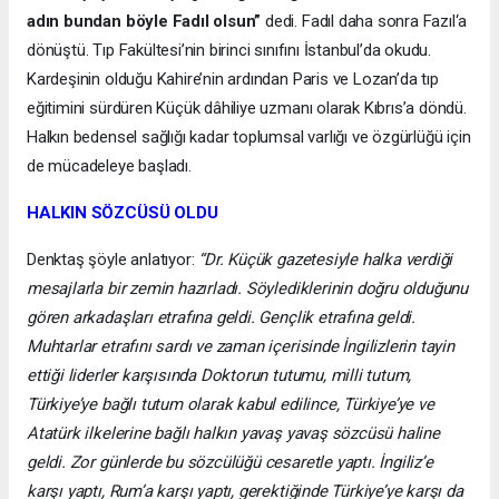
adın bundan böyle Fadıl olsun”
dedi. Fadıl daha sonra Fazıl‘a
dönüştü. Tıp Fakültesi’nin birinci sınıfını İstanbul’da okudu.
Kardeşinin olduğu Kahire’nin ardından Paris ve Lozan’da tıp
eğitimini sürdüren Küçük dâhiliye uzmanı olarak Kıbrıs’a döndü.
Halkın bedensel sağlığı kadar toplumsal varlığı ve özgürlüğü için
de mücadeleye başladı.
HALKIN SÖZCÜSÜ OLDU
Denktaş şöyle anlatıyor:
“Dr. Küçük gazetesiyle halka verdiği
mesajlarla bir zemin hazırladı. Söylediklerinin doğru olduğunu
gören arkadaşları etrafına geldi. Gençlik etrafına geldi.
Muhtarlar etrafını sardı ve zaman içerisinde İngilizlerin tayin
ettiği liderler karşısında Doktorun tutumu, milli tutum,
Türkiye’ye bağlı tutum olarak kabul edilince, Türkiye’ye ve
Atatürk ilkelerine bağlı halkın yavaş yavaş sözcüsü haline
geldi. Zor günlerde bu sözcülüğü cesaretle yaptı. İngiliz’e
karşı yaptı, Rum’a karşı yaptı, gerektiğinde Türkiye’ye karşı da