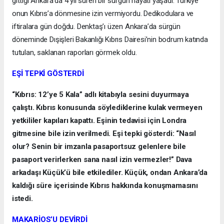
gittiği Ankara’da 4 yıl süren bir sürgün hayatı yaşadı. Türkiye
onun Kıbrıs’a dönmesine izin vermiyordu. Dedikodulara ve
iftiralara gün doğdu. Denktaş’ı üzen Ankara’da sürgün
döneminde Dışişleri Bakanlığı Kıbrıs Dairesi’nin bodrum katında
tutulan, saklanan raporları görmek oldu.
EŞİ TEPKİ GÖSTERDİ
“Kıbrıs: 12’ye 5 Kala” adlı kitabıyla sesini duyurmaya
çalıştı. Kıbrıs konusunda söylediklerine kulak vermeyen
yetkililer kapıları kapattı. Eşinin tedavisi için Londra
gitmesine bile izin verilmedi. Eşi tepki gösterdi: “Nasıl
olur? Senin bir imzanla pasaportsuz gelenlere bile
pasaport verirlerken sana nasıl izin vermezler!” Dava
arkadaşı Küçük’ü bile etkilediler. Küçük, ondan Ankara’da
kaldığı süre içerisinde Kıbrıs hakkında konuşmamasını
istedi.
MAKARİOS’U DEVİRDİ