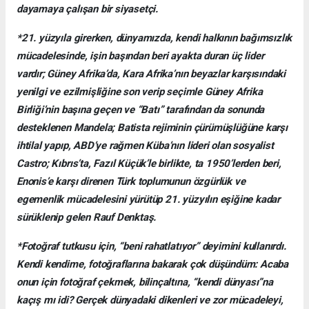
dayamaya çalışan bir siyasetçi.
*21. yüzyıla girerken, dünyamızda, kendi halkının bağımsızlık
mücadelesinde, işin başından beri ayakta duran üç lider
vardır; Güney Afrika’da, Kara Afrika’nın beyazlar karşısındaki
yenilgi ve ezilmişliğine son verip seçimle Güney Afrika
Birliği’nin başına geçen ve “Batı” tarafından da sonunda
desteklenen Mandela; Batista rejiminin çürümüşlüğüne karşı
ihtilal yapıp, ABD’ye rağmen Küba’nın lideri olan sosyalist
Castro; Kıbrıs’ta, Fazıl Küçük’le birlikte, ta 1950’lerden beri,
Enonis’e karşı direnen Türk toplumunun özgürlük ve
egemenlik mücadelesini yürütüp 21. yüzyılın eşiğine kadar
sürüklenip gelen Rauf Denktaş.
*Fotoğraf tutkusu için, “beni rahatlatıyor” deyimini kullanırdı.
Kendi kendime, fotoğraflarına bakarak çok düşündüm: Acaba
onun için fotoğraf çekmek, bilinçaltına, “kendi dünyası”na
kaçış mı idi? Gerçek dünyadaki dikenleri ve zor mücadeleyi,