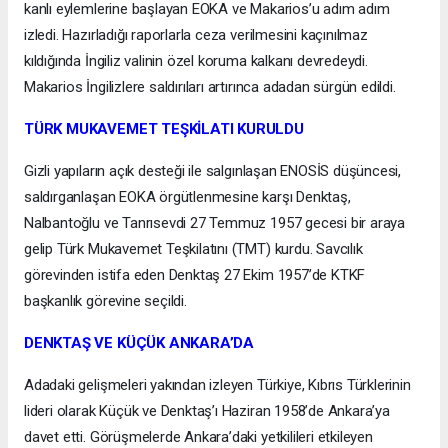
kanlı eylemlerine başlayan EOKA ve Makarios’u adım adım
izledi. Hazırladığı raporlarla ceza verilmesini kaçınılmaz
kıldığında İngiliz valinin özel koruma kalkanı devredeydi.
Makarios İngilizlere saldırıları artırınca adadan sürgün edildi.
TÜRK MUKAVEMET TEŞKİLATI KURULDU
Gizli yapıların açık desteği ile salgınlaşan ENOSİS düşüncesi,
saldırganlaşan EOKA örgütlenmesine karşı Denktaş,
Nalbantoğlu ve Tanrısevdi 27 Temmuz 1957 gecesi bir araya
gelip Türk Mukavemet Teşkilatını (TMT) kurdu. Savcılık
görevinden istifa eden Denktaş 27 Ekim 1957’de KTKF
başkanlık görevine seçildi.
DENKTAŞ VE KÜÇÜK ANKARA’DA
Adadaki gelişmeleri yakından izleyen Türkiye, Kıbrıs Türklerinin
lideri olarak Küçük ve Denktaş’ı Haziran 1958’de Ankara’ya
davet etti. Görüşmelerde Ankara’daki yetkilileri etkileyen