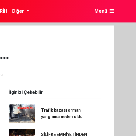
RİH
Diğer
Menü
E…
u.
İlginizi Çekebilir
Trafik kazası orman
yangınına neden oldu
SİLİFKE EMNİYETİNDEN