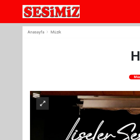
Anasayfa
Müzik
H
Mü