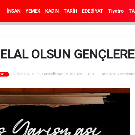
İNSAN
YEMEK
KADIN
TARİH
EDEBİYAT
Tiyatro
TA
ELAL OLSUN GENÇLER
15.05.2026 - 13:39, Güncelleme: 15.05.2026 - 13:39
2878+ kez okund
zik