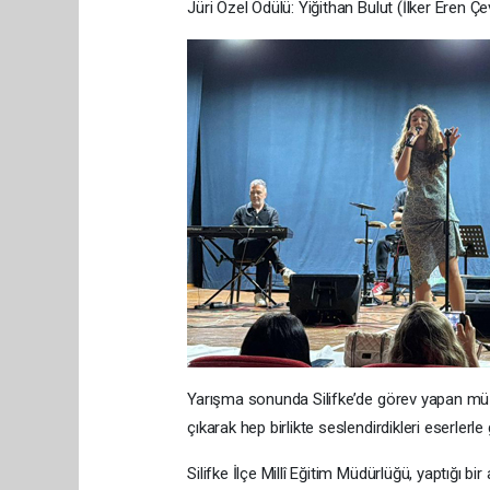
Jüri Özel Ödülü: Yiğithan Bulut (İlker Eren Ç
Yarışma sonunda Silifke’de görev yapan müz
çıkarak hep birlikte seslendirdikleri eserlerle 
Silifke İlçe Millî Eğitim Müdürlüğü, yaptığı bi