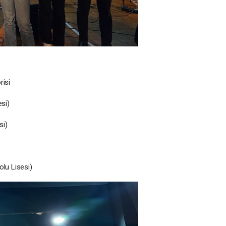
risi
esi)
si)
olu Lisesi)