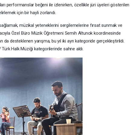
rı performanslar beğeni ile izlenirken, özellikle jüri üyeleri gösterilen
rlemek için bir hayli zorlandı.
sağlamak, müzikal yeteneklerini sergilemelerine fırsat sunmak ve
macıyla Özel Büro Müzik Öğretmeni Semih Altunok koordinesinde
da desteklenen yarışma, bu yıl iki ayrı kategoride gerçekleştirildi.
 Türk Halk Müziği kategorilerinde sahne aldı.