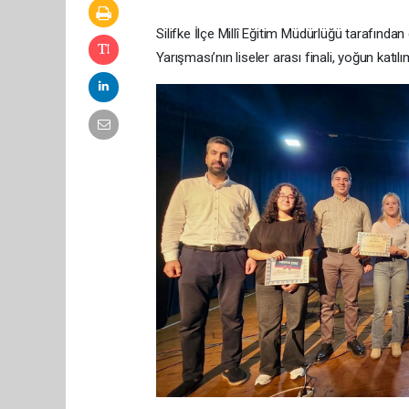
Silifke İlçe Millî Eğitim Müdürlüğü tarafın
Yarışması’nın liseler arası finali, yoğun kat