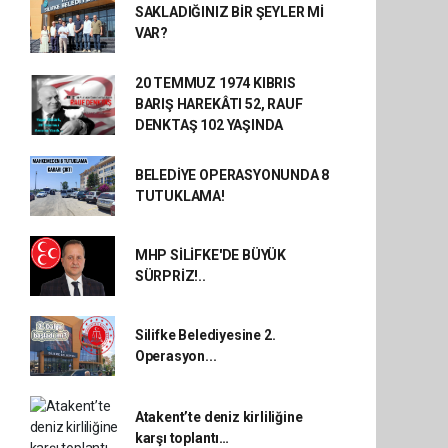
SAKLADIĞINIZ BİR ŞEYLER Mİ
VAR?
20 TEMMUZ 1974 KIBRIS
BARIŞ HAREKÂTI 52, RAUF
DENKTAŞ 102 YAŞINDA
BELEDİYE OPERASYONUNDA 8
TUTUKLAMA!
MHP SİLİFKE'DE BÜYÜK
SÜRPRİZ!..
Silifke Belediyesine 2.
Operasyon...
Atakent’te deniz kirliliğine
karşı toplantı…